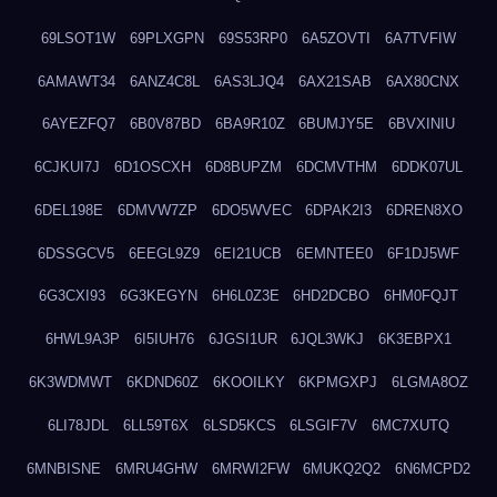
69LSOT1W
69PLXGPN
69S53RP0
6A5ZOVTI
6A7TVFIW
6AMAWT34
6ANZ4C8L
6AS3LJQ4
6AX21SAB
6AX80CNX
6AYEZFQ7
6B0V87BD
6BA9R10Z
6BUMJY5E
6BVXINIU
6CJKUI7J
6D1OSCXH
6D8BUPZM
6DCMVTHM
6DDK07UL
6DEL198E
6DMVW7ZP
6DO5WVEC
6DPAK2I3
6DREN8XO
6DSSGCV5
6EEGL9Z9
6EI21UCB
6EMNTEE0
6F1DJ5WF
6G3CXI93
6G3KEGYN
6H6L0Z3E
6HD2DCBO
6HM0FQJT
6HWL9A3P
6I5IUH76
6JGSI1UR
6JQL3WKJ
6K3EBPX1
6K3WDMWT
6KDND60Z
6KOOILKY
6KPMGXPJ
6LGMA8OZ
6LI78JDL
6LL59T6X
6LSD5KCS
6LSGIF7V
6MC7XUTQ
6MNBISNE
6MRU4GHW
6MRWI2FW
6MUKQ2Q2
6N6MCPD2