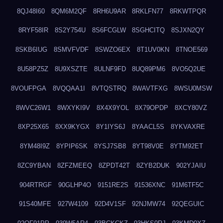
8QJ48I60
8QM6M2QF
8RH6U9AR
8RKLFN77
8RKWTPQR
8RYF58IR
8S2Y754U
8S6FCGLW
8SGHCITQ
8SJXN2QY
8SKB6IUG
8SMVFVDF
8SWZO6EX
8T1UV0KN
8TNOE569
8U58PZ5Z
8U9XSZTE
8ULNF9FD
8UQ89PM6
8VO5Q2UE
8VOUFPGA
8VQQAA1I
8VTQSTRQ
8WAVTFXG
8WSU0MSW
8WVC26W1
8WXYKI9V
8X4X9YOL
8X79OPDP
8XCY80VZ
8XP25X65
8XX9KYGX
8Y1IYS6J
8YAACL5S
8YKVAXRE
8YM48I9Z
8YPIP6SK
8YSJ7SB8
8YT98V0E
8YTM92ET
8ZC9YBAN
8ZFZMEEQ
8ZPDT42T
8ZYB2DUK
902YJAIU
904RTRGF
90GLHP4O
9151RE2S
91536XNC
91M6TF5C
91S40MFE
927W4109
92D4V1SF
92NJMW74
92QEGUIC