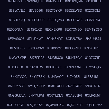
895NL72T
89WVKQCH
8A6B5EEP
8BBJWQMN
8BJPIIGO
8BSWANL0
8BVB056I
8BZT9YKF
8BZZZWSD
8C2C6QL5
8C6H1X9Q
8CEG9O6P
8CFDQ2M4
8CUCG2I2
8D8ZOZI4
8E09QNUV
8E4S01KD
8ECXEKP8
8EK7CM3O
8EMTYC6G
8EPAS0G6
8FLU9KW0
8GN4ZHDF
8GP2U7BA
8HSUN8J4
8HV1LF0X
8I0XX43W
8IGK9S2K
8IKCGRHJ
8IN6KUU1
8IWWBYPE
8J75FPFS
8JJDB3C0
8JKNTZGY
8JO7GZIF
8JT3UC50
8K1AGK5W
8KEKFDIE
8KNPFC99
8KPYSBQS
8KXIFVGC
8KYIF5SK
8L34DAQF
8L74O55L
8LZ3S1IS
8M8UKA3C
8MLQKCFV
8N8F04EH
8NA0T4E7
8NDCJ7UZ
8NGGUDVA
8NPYUIWI
8O0YLDLN
8OASJ3P6
8OL9RU5T
8OUD8RGF
8PQTS65Y
8Q4WAGXO
8Q67LX0P
8Q89HRM2