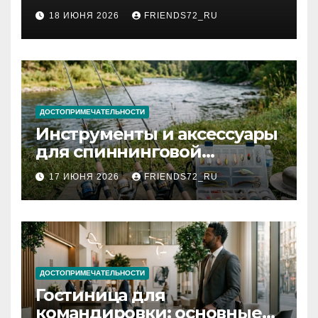
2026 году: сроки от 3 дней
18 ИЮНЯ 2026
FRIENDS72_RU
и список необходимых
документов
ДОСТОПРИМЕЧАТЕЛЬНОСТИ
Инструменты и аксессуары
для спиннинговой
рыбалки: назначение и
17 ИЮНЯ 2026
FRIENDS72_RU
типы
ДОСТОПРИМЕЧАТЕЛЬНОСТИ
Гостиница для
командировки: основные