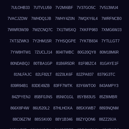
7ULOHB33
7UTVLU59
7V2MI6BF
7V37GO5C
7V513WU4
7VACJZDW
7WHDQ1JB
7WHY4Z0N
7WQXY6L4
7WRFNCB0
7WWR3W39
7WZCNQ7C
7X1TM5XQ
7XKFP983
7XMG6WJ3
7XT3ZWK3
7Y2HM15R
7YHSQGPE
7YKTB834
7YTLLGT7
7YW8HTW1
7ZUCLJ14
804ITWBC
80G20QY8
80M18M6R
80NDABQJ
80TBA1GP
81B6R5DR
81F9BZC4
81GAYE1F
81NLFAJC
82LF82LT
82Z0LK6F
82ZPA837
8379G3TC
839R94B1
83DE49ZB
83FF7WTK
83Y6WTO0
843AMPY3
84ZPYENJ
85BF0JNS
85NIO1GL
85YB83US
85Z8IMBR
866X8P4W
86U520L2
87HLHOXA
885XXWB7
8893NQNM
88C06Z7M
88SSKI00
88Y1B346
88ZYQON6
88ZZ29JA