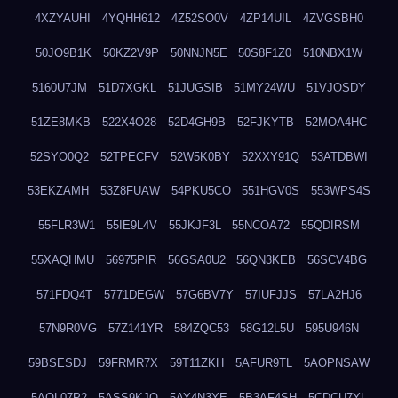
4XZYAUHI
4YQHH612
4Z52SO0V
4ZP14UIL
4ZVGSBH0
50JO9B1K
50KZ2V9P
50NNJN5E
50S8F1Z0
510NBX1W
5160U7JM
51D7XGKL
51JUGSIB
51MY24WU
51VJOSDY
51ZE8MKB
522X4O28
52D4GH9B
52FJKYTB
52MOA4HC
52SYO0Q2
52TPECFV
52W5K0BY
52XXY91Q
53ATDBWI
53EKZAMH
53Z8FUAW
54PKU5CO
551HGV0S
553WPS4S
55FLR3W1
55IE9L4V
55JKJF3L
55NCOA72
55QDIRSM
55XAQHMU
56975PIR
56GSA0U2
56QN3KEB
56SCV4BG
571FDQ4T
5771DEGW
57G6BV7Y
57IUFJJS
57LA2HJ6
57N9R0VG
57Z141YR
584ZQC53
58G12L5U
595U946N
59BSESDJ
59FRMR7X
59T11ZKH
5AFUR9TL
5AOPNSAW
5AQL07P2
5ASS9KJO
5AY4N3YE
5B3AF4SH
5CDCU7YL