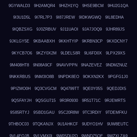
9GYWALD3
9H2AMQR4
9HIZH1YQ
9HSE9BCM
9HU2G1QA
9I3U1D5L
9I7RL7P3
9I87JREW
9IDKWGWQ
9IL8EDHA
9IQBZSXG
9J0ZRBUV
9J11UAOI
9JA7JOQ9
9JHR89JS
9JKLGY5E
9KBAABXH
9KKHTYIP
9KRBN3CP
9KXDCNY7
9KYCB7O6
9KZY0X2M
9LDELS8R
9LI6FD0X
9LPX29XS
9M408HT8
9N08A9CF
9NAVVPPN
9NAZEVEZ
9NDMZNUZ
9NKKRBUS
9NM3IO8B
9NPDK8EO
9OKXN2KX
9PGFG1J0
9PIZMO0H
9Q3CVGCM
9Q4799TT
9QE0Y05S
9QEDJDIS
9QSFAYJH
9QSGU715
9R3R0930
9R51T71C
9RJEMRTS
9S85RTYJ
9SBD1GAU
9SC20R8W
9TC3RDIY
9TDEMFKU
9THBOC03
9TQKANJX
9U1AHKCF
9UDYO1HV
9UW8EUTC
9VL4EOJB
9VLVMX0I
9W0SDU2O
9WNDZ5OE
9WZXLZA9