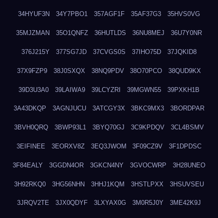
34HYUF3N
34Y7PBO1
357AGF1F
35AF37G3
35HVS0VG
35MJZMAN
35O1QNFZ
36HUTLDS
36NU8MEJ
36U7Y0NR
376J215Y
377SG7JD
37CVGS0S
37IHO75D
37JQKID8
37X9FZP9
38J0SXQX
38NQ9PDV
38O70PCO
38QUD9KX
39D3U3A0
39LAIWA9
39LCYZRI
39MGWN55
39PXKH1B
3A43DKQP
3AGNJUCU
3ATCGY3X
3BKC9MX3
3BORDPAR
3BVH0QRQ
3BWP93L1
3BYQ70GJ
3C9KPDQV
3CL4BSMV
3EIFINEE
3EORXV8Z
3EQ3JWOM
3F09CZ9V
3F1DPDSC
3F84EALY
3GGDN4OR
3GKCN4NY
3GVOCWRP
3H28UNEO
3H92RKQ0
3HG56NHN
3HHJ1KQM
3HSTLPXX
3HSUVSEU
3JRQV2TE
3JX0QDYF
3LXYAX0G
3M0R5J0Y
3ME42K9J