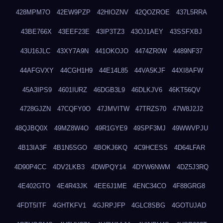
428MPM7O
42EW9PZP
42HIOZNV
42QOZROE
437L5RRA
43BE766X
43EEF23E
43IP3TZ3
43OJ1AEY
43SSFXBJ
43U16JLC
43XY7A9N
441OKOJO
4474ZR0W
4489NF37
44AFGVXY
44CGH1H9
44E14L85
44VA5KJF
44XI8AFW
45A3IPS9
4601IURZ
46DGB3L9
46DLKJV6
46KT56QV
4728GJZN
47CQFY0O
47JMVITW
47TRZS70
47W8J2J2
48QJBQ0X
49MZ8W4O
49R1GYE9
49SPF3MJ
49WWVPJU
4B13IA3F
4B1N5SGO
4BOKJ6KQ
4C9HCESS
4D64LFAR
4D90P4CC
4DV2LKB3
4DWPQY14
4DYW6NWM
4DZ5J3RQ
4E402GTO
4E4R43JK
4EE6J1ME
4ENC34CO
4F88GRG8
4FDT5ITF
4GHTKFV1
4GJRPJFP
4GLC8SBG
4GOTUJAD