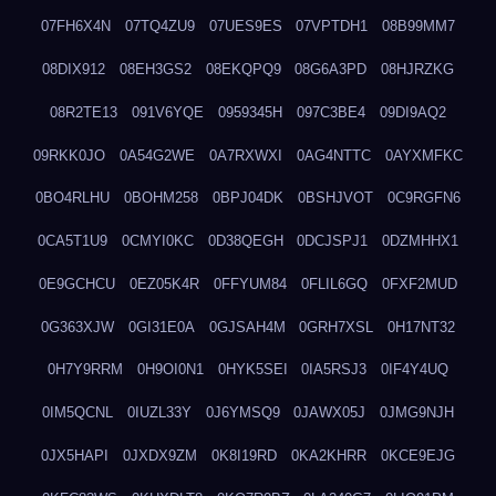
07FH6X4N
07TQ4ZU9
07UES9ES
07VPTDH1
08B99MM7
08DIX912
08EH3GS2
08EKQPQ9
08G6A3PD
08HJRZKG
08R2TE13
091V6YQE
0959345H
097C3BE4
09DI9AQ2
09RKK0JO
0A54G2WE
0A7RXWXI
0AG4NTTC
0AYXMFKC
0BO4RLHU
0BOHM258
0BPJ04DK
0BSHJVOT
0C9RGFN6
0CA5T1U9
0CMYI0KC
0D38QEGH
0DCJSPJ1
0DZMHHX1
0E9GCHCU
0EZ05K4R
0FFYUM84
0FLIL6GQ
0FXF2MUD
0G363XJW
0GI31E0A
0GJSAH4M
0GRH7XSL
0H17NT32
0H7Y9RRM
0H9OI0N1
0HYK5SEI
0IA5RSJ3
0IF4Y4UQ
0IM5QCNL
0IUZL33Y
0J6YMSQ9
0JAWX05J
0JMG9NJH
0JX5HAPI
0JXDX9ZM
0K8I19RD
0KA2KHRR
0KCE9EJG