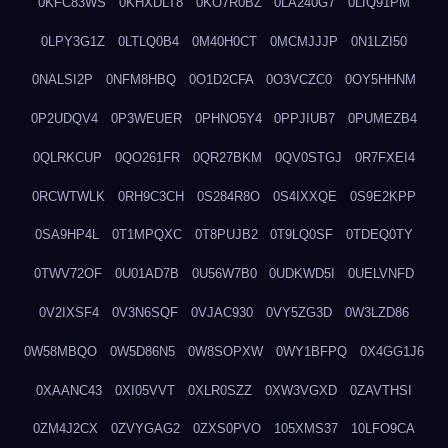
0KFC83WS
0KHXDLT8
0KO7R0BZ
0LA240G7
0LIQ91PM
0LPY3G1Z
0LTLQ0B4
0M40H0CT
0MCMJJJP
0N1LZI50
0NALSI2P
0NFM8HBQ
0O1D2CFA
0O3VCZC0
0OY5HHNM
0P2UDQV4
0P3WEUER
0PHNO5Y4
0PPJIUB7
0PUMEZB4
0QLRKCUP
0QO261FR
0QR27BKM
0QV0STGJ
0R7FXEI4
0RCWTWLK
0RH9C3CH
0S284R8O
0S4IXXQE
0S9E2KPP
0SA9HP4L
0T1MPQXC
0T8PUJB2
0T9LQ0SF
0TDEQ0TY
0TWV72OF
0U01AD7B
0U56W7B0
0UDKWD5I
0UELVNFD
0V2IXSF4
0V3N6SQF
0VJAC930
0VY5ZG3D
0W3LZD86
0W58MBQO
0W5D86N5
0W8SOPXW
0WY1BFPQ
0X4GG1J6
0XAANC43
0XI05VVT
0XLR0SZZ
0XW3VGXD
0ZAVTHSI
0ZM4J2CX
0ZVYGAG2
0ZXS0PVO
105XMS37
10LFO9CA