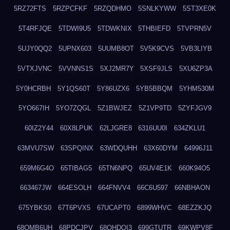
5RZ72FTS
5RZPCFKF
5RZQDHMO
5SNLKYWW
5ST3XE0K
5T4RFJQE
5TDWI9U5
5TDWKNIX
5THBIEFD
5TVPRN5V
5UJY0QQ2
5UPNX603
5UUMB8OT
5V5K9CVS
5VB3LIYB
5VTXJVNC
5VVNNS1S
5XJ2MR7Y
5XSF9JLS
5XU6ZP3A
5Y0HCRBH
5Y1QS60T
5Y86UZX6
5YB5BBQM
5YHM530M
5YO667IH
5YO7ZQGL
5Z1BWJEZ
5Z1VP9TD
5ZYFJGV9
60IZ2Y44
60X8LPUK
62LJGRE8
6316UU0I
634ZKLU1
63MVU7SW
63SPQINX
63WDQUHH
63X60DYM
64996J11
659M6G4O
65TIBAG5
65TN6NPQ
65UV4E1K
660K94O5
663467JW
664ESOLH
664FNVV4
66C6U597
66NBHAON
675YBKS0
67T6PVX5
67UCAPT0
6899WHVC
68EZZKJQ
68OMB6UH
68PDCJPV
68QHDOI3
699GTUTR
69KWPV8F