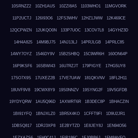
10SRNZZ2
10ZH1AUS
10ZZI8A5
1103WHO1
11MGVORK
11P2UCTJ
126I93O6
12FS3WHV
12HZ1JWW
12K469CE
12QCPWZN
12UKQO0N
133P7UOC
13COV7L8
14GYHZ3D
14H4A825
14M9BJ75
14NJ13LJ
14PRJLGB
14PRLC85
14WY7OYZ
1546DY9V
15B2SHBQ
15C9WR6H
160ON64P
16P9KSF6
16SBWI43
16U7RZJT
179PIGYE
17HG5UY8
17SO7X9S
17UXEZ2B
17VE7UAW
181QKVNV
18FL2H11
18UVF9V8
19CWX8Y9
19S0NNZV
19SYNG2F
19V5GFDB
19YDYQRW
1AU5Q96D
1AXWRT6R
1B3DEC8P
1BHACZIN
1BI91YFQ
1BNJXLZ0
1BR5X4KO
1CFFT9FI
1D9U2JR1
1DBSQ817
1DRJ3XP8
1E2BYTZD
1E8JEY8J
1EN94O56
1EZXAZS6
1FH0C41J
1FIP186C
1FJ0BB6J
1FM8AVFQ