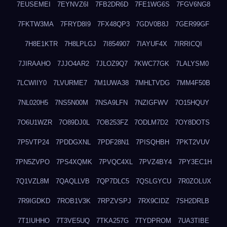
7EUSEMEI
7EYNVZ6I
7FB2DR6D
7FE1WG6S
7FGV6NG8
7FKTW3MA
7FRYD8I9
7FX48QP3
7GDV0B8J
7GER99GF
7H8E1KTR
7H8LPLGJ
7I854907
7IAYUF4X
7IRRICQI
7JIRAAHO
7JJO4AR2
7JLOZ9Q7
7KWC77GK
7LALYSM0
7LCWIIY0
7LVURME7
7M1UWA38
7MHLTVDG
7MM4F50B
7NL020H5
7NS5N00M
7NSA9LFN
7NZIGFWV
7O15HQUY
7O6U1WZR
7O89DJ0L
7OB253FZ
7ODLM7D2
7OY8DOTS
7P5VTP24
7PDDGXNL
7PDF28N1
7PISQHBH
7PKT2VUV
7PN5ZVPO
7PS4XQMK
7PVQC4XL
7PVZ4BY4
7PY3EC1H
7Q1VZL8M
7QAQLLVB
7QP7DLC5
7QSLGYCU
7R0ZOLUX
7R9IGDKD
7ROB1V3K
7RPZVSPJ
7RX9CIDZ
7SH2DRLB
7T1IUHHO
7T3VE5UQ
7TKA257G
7TYDPROM
7UA3TIBE