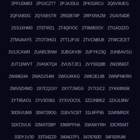
2PFU2MB3
2PGICZT7
2PJA33U1
2PK01RCU
2Q6V9UEG
2QFIABDG
2QYABSTR
2R02B74P
2RPXRAZM
2SAV54DE
2SS1XHM0
2T0TIR21
2T4QFIOC
2T8M8OOV
2TGAD2ZO
2TMUAAY5
2TOT3HO1
2TT1JPJ0
2TVCNBU8
2TWC2CET
2U1JCAWR
2UABCBNW
2UBGKVBI
2UFYK23Q
2UHBAVSU
2UT1DWVT
2VA5KTQ4
2VUSTJE1
2VY55Q8B
2W29565T
2W496244
2WADJS4M
2WGUIKKG
2WK2EL88
2WNPNKRH
2WV0ZHMD
2X7CQ1SY
2XYTJWGS
2Y7I1IC2
2YKK8NSK
2YT95AO1
2YV3O361
2YXVOCOL
2Z2JNBKZ
2ZAJL9NV
30D5VUM9
30W729OG
31BVSCBT
31L8FP95
31M0MR2X
32AT2VLN
32MATDBP
336RPFHA
33ANXYRH
33CR504T
33DY1V30
33T04ZZ0
3404O7P1
3478760D
34F92RUM