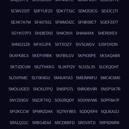
5CWV233T
5DFYUFZ0
5DKYT31C
5DM253CG
5E4JC1TI
5EXK7A7W
5F447S51
5FMM242C
5FNR39CT
5GEF3377
5GYKO7P3
5H18E5N3
5H4C8VII
5HANI4XK
5HER0XEV
5HNS21Z8
5IFXGJFK
5IITXOZY
5IVSLWGV
5J5FOXDN
5KAFKBC4
5KEFVRBK
5KFBILGV
5KP635PE
5KSAQAB8
5KT1DCUW
5KZYHXKG
5L1KPI2V
5L515L3S
5LCKQGH7
5LOVPA8C
5LY0K9GU
5M4U4YA3
5M8JMWFU
5MC4C6M0
5MOLUGED
5NCKLFPQ
5NI5PO7L
5NROBV9R
5NSPSK7R
5NYZ03GV
5NZ2F7XQ
5OGIRQDY
5OIXNVW6
5OPF8A7F
5PI2KCCW
5PMRZDAK
5Q7NY9BS
5QDQI5F8
5QL8UU2J
5RALQ21C
5RBG4E64
5RCDBBFD
5ROV8T2I
5RP6DWR8