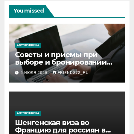
You missed
АВТОРУБРИКА
Советы и приемы при
выборе и бронировании
авиабилетов
5 ИЮЛЯ 2026
FRIENDS72_RU
АВТОРУБРИКА
Шенгенская виза во
Францию для россиян в