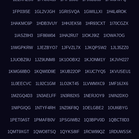
1FP03I5E
1GL2VJGH
1GRISVQA
1GWILLXI
1H4L4ROK
1HAKMC6P
1HDB3VUY
1HHJEK58
1HR93CXT
1I70CGZX
1IASZ8H3
1IF86W04
1IHA2RU7
1IOKJ9IZ
1IOWA7OG
1IWGPKRW
1JEZBYO7
1JFVZL7X
1JKQPSW2
1JL35ZZ0
1JUOBZ9U
1JZ9UNM8
1K1OOBX2
1KJONM1Y
1KJVH227
1KMG68BO
1KQW0D9E
1KUB22OP
1KUC7YQ5
1KVUSEU1
1L0EECVC
1L92C1GM
1LO2KT45
1LVWMXC9
1MF16JX6
1MZGQ4D3
1N3AELFF
1N3R82X5
1NERJOY9
1NIN2DXO
1NIPGIQG
1NTYF4RH
1NZ06F8Q
1OELGBE2
1OUI6BYG
1PET0A5T
1PMAFB0V
1PSGIWB2
1Q3BPV0D
1QBCT8D3
1QMT9XGT
1QWO8TSQ
1QYKS8IF
1RCW99QZ
1RDUWSSK