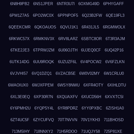
6N8H9PB2
6NS1JPER
6NTR3U7I
6OXMG49D
6PHYGAFF
6PM1Z7A5
6PO2WC0X
6PPNPOF5
6Q23B2FW
6QE19FL3
6QEEKCMR
6QKOAUOS
6QVIJ1K1
6R431JL5
6RGMWOLX
6RKWC57X
6RMKNV3X
6RV8LARZ
6SBTC8OR
6T3R3AJM
6TKE2JE3
6TPRWJZM
6U06OJTH
6UJEQ0CF
6UQ42P16
6UTK14DG
6UU9ROQK
6UZUZF6L
6V4POCW2
6V6FZLKN
6VJVHI57
6VQ1DZQ1
6VZACB5E
6W0V02MY
6W1CRLU0
6WAOIUX0
6WJXFPEM
6WSY8NWU
6XFR4OTY
6XIHLDTU
6XL3E0EQ
6XP30R7N
6XQUAXFV
6XUCD56H
6XVXTC5I
6Y6PMH2U
6YQP5Y4L
6YR8PDRZ
6YY0PXBC
6ZISH1A0
6ZT4UC5F
6ZYCUFVQ
70T7NVVN
70V1YKH3
711BHOSD
713M5IHY
718NNXY2
71H5RDOO
71UQJY58
725P81XE