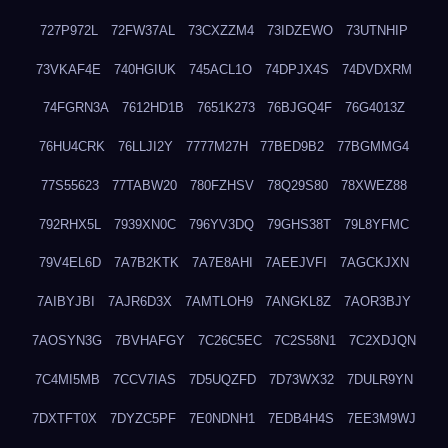
727P972L
72FW37AL
73CXZZM4
73IDZEWO
73UTNHIP
73VKAF4E
740HGIUK
745ACL1O
74DPJX4S
74DVDXRM
74FGRN3A
7612HD1B
7651K273
76BJGQ4F
76G4013Z
76HU4CRK
76LLJI2Y
7777M27H
77BED9B2
77BGMMG4
77S55623
77TABW20
780FZHSV
78Q29S80
78XWEZ88
792RHX5L
7939XN0C
796YV3DQ
79GHS38T
79L8YFMC
79V4EL6D
7A7B2KTK
7A7E8AHI
7AEEJVFI
7AGCKJXN
7AIBYJBI
7AJR6D3X
7AMTLOH9
7ANGKL8Z
7AOR3BJY
7AOSYN3G
7BVHAFGY
7C26C5EC
7C2S58N1
7C2XDJQN
7C4MI5MB
7CCV7IAS
7D5UQZFD
7D73WX32
7DULR9YN
7DXTFT0X
7DYZC5PF
7E0NDNH1
7EDB4H4S
7EE3M9WJ