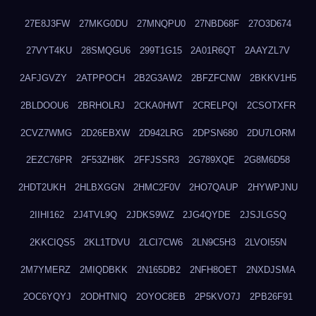
27E8J3FW
27MKG0DU
27MNQPU0
27NBD68F
27O3D674
27VYT4KU
28SMQGU6
299T1G15
2A01R6QT
2AAYZL7V
2AFJGVZY
2ATPPOCH
2B2G3AW2
2BFZFCNW
2BKKV1H5
2BLDOOU6
2BRHOLRJ
2CKA0HWT
2CRELPQI
2CSOTXFR
2CVZ7WMG
2D26EBXW
2D942LRG
2DPSN680
2DU7LORM
2EZC76PR
2F53ZH8K
2FFJSSR3
2G789XQE
2G8M6D58
2HDT2UKH
2HLBXGGN
2HMC2F0V
2HO7QAUP
2HYWPJNU
2IIHI162
2J4TVL9Q
2JDKS9WZ
2JG4QYDE
2JSJLGSQ
2KKCIQS5
2KL1TDVU
2LCI7CW6
2LN9C5H3
2LVOI55N
2M7YMERZ
2MIQDBKK
2N165DB2
2NFH8OET
2NXDJSMA
2OC6YQYJ
2ODHTNIQ
2OYOC8EB
2P5KVO7J
2PB26F91