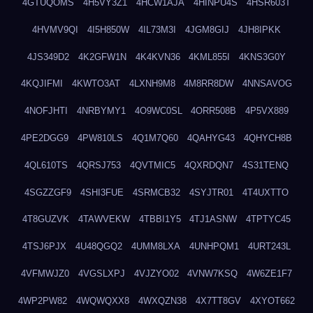
4GTUQOMS
4H5VY3Z1
4HCW1AJA
4HINPU4S
4HSR603T
4HVMV9QI
4I5H850W
4IL73M3I
4JGM8GIJ
4JH8IPKK
4JS349D2
4K2GFW1N
4K4KVN36
4KML855I
4KNS3G0Y
4KQJIFMI
4KWTO3AT
4LXNH9M8
4M8RR8DW
4NNSAVOG
4NOFJHTI
4NRBYMY1
4O9WC0SL
4ORR508B
4P5VX889
4PE2DGG9
4PW810LS
4Q1M7Q60
4QAHYG43
4QHYCH8B
4QL610TS
4QRSJ753
4QVTMIC5
4QXRDQN7
4S31TENQ
4SGZZGF9
4SHI3FUE
4SRMCB32
4SYJTR01
4T4UXTTO
4T8GUZVK
4TAWVEKW
4TBBI1Y5
4TJ1ASNW
4TPTYC45
4TSJ6PJX
4U48QGQ2
4UMM8LXA
4UNHPQM1
4URT243L
4VFMWJZ0
4VGSLXPJ
4VJZYO02
4VNW7KSQ
4W6ZE1F7
4WP2PW82
4WQWQXX8
4WXQZN38
4X7TT8GV
4XYOT662