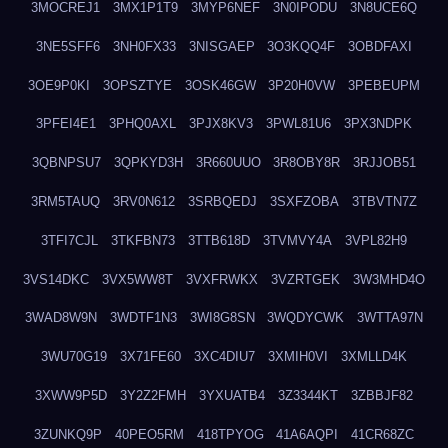
3MOCREJ1
3MX1P1T9
3MYP6NEF
3N0IPODU
3N8UCE6Q
3NE5SFF6
3NH0FX33
3NISGAEP
3O3KQQ4F
3OBDFAXI
3OE9P0KI
3OPSZTYE
3OSK46GW
3P20H0VW
3PEBEUPM
3PFEI4E1
3PHQ0AXL
3PJX8KV3
3PWL81U6
3PX3NDPK
3QBNPSU7
3QPKYD3H
3R660UUO
3R8OBY8R
3RJJOB51
3RM5TAUQ
3RV0N612
3SRBQEDJ
3SXFZOBA
3TBVTN7Z
3TFI7CJL
3TKFBN73
3TTB618D
3TVMVY4A
3VPL82H9
3VS14DKC
3VX5WW8T
3VXFRWKX
3VZRTGEK
3W3MHD4O
3WAD8W9N
3WDTF1N3
3WI8G8SN
3WQDYCWK
3WTTA97N
3WU70G19
3X71FE60
3XC4DIU7
3XMIH0VI
3XMLLD4K
3XWW9P5D
3Y2Z2FMH
3YXUATB4
3Z3344KT
3ZBBJF82
3ZUNKQ9P
40PEO5RM
418TPYOG
41A6AQPI
41CR68ZC