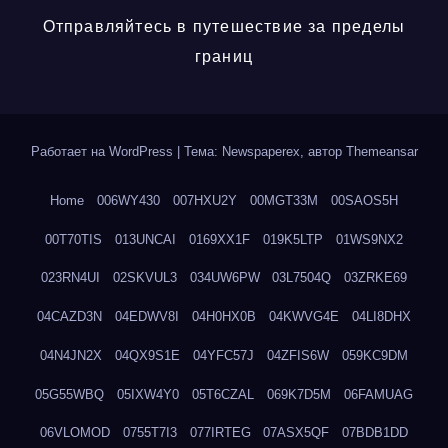
Отправляйтесь в путешествие за пределы
границ
Работает на WordPress
|
Тема: Newspaperex, автор
Themeansar
Home
006WY430
007HXU2Y
00MGT33M
00SAOS5H
00T70TIS
013UNCAI
0169XX1F
019K5LTP
01WS9NX2
023RN4UI
02SKVUL3
034UW6PW
03L7504Q
03ZRKE69
04CAZD3N
04EDWV8I
04H0HX0B
04KWVG4E
04LI8DHX
04N4JN2X
04QX9S1E
04YFC57J
04ZFIS6W
059KC9DM
05G55WBQ
05IXW4Y0
05T6CZAL
069K7D5M
06FAMUAG
06VLOMOD
0755T7I3
077IRTEG
07ASX5QF
07BDB1DD