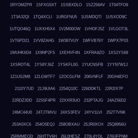
1RYOMZPR
1SFXG5XT
1SSBXDLO
1SZ258AV
1T04TFO9
1T3A32QI
1TQ4XCLI
1URGFNU5
1USMDQTI
1USXOD9C
1UTQO46Q
1UXXH5X4
1V2M00OW
1VHOFJ5Z
1VLGOT3L
1VT6PD21
1VV8ZAHG
1W387VUY
1WFVB76Y
1WPX7P03
1WUHK6D4
1X9NP2FS
1XEHVF4N
1XFRA9ZO
1XS2YS68
1XSROT4L
1YS8YJ6Z
1YSKFL0G
1YUCNSFB
1YYN7W1J
1Z1US2M8
1ZLGWTF7
1ZOCGLFM
206VNFLF
20GH4EFO
2110Y7UD
21J9UIA6
2254Q10C
226DDKTL
22R2IX7P
22RDZ3DD
22S5F4PR
22XXR3UO
232PTAJG
24AZ56D2
24MC44U0
24TJTMVU
24XS3FEV
24YV1LVI
252T7VNK
253A0XC6
254O5EQJ
258OBXAU
25JR0XCH
25Q8956U
25RMMEOD
26HTTV6H
26L0HESZ
270L4YOL
276UFPNM