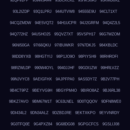
92QF91PP
939W5AR4
93BCKCKZ
93HKS0RJ
93KMD0XZ
93L2IZDP
93Q1LPRJ
944UTVW8
94555E9U
94CLT1XT
94CQZMDW
94E5VQT2
94H1UCPR
94J2GRFM
94Q4Z2L5
94Q772HZ
94USHO25
95QVZ7XT
95VSPH17
96G7WZOM
96NI50GA
97I66QKU
97IBUWKR
97N7DKJ5
984XBLDC
98DD8YXB
98HGTYIJ
98P1JO9O
98PIYSH9
98RHROFI
98RZWLDP
990W4OYL
9940JJHF
99GDI1ZW
99HRLVZZ
99NJVYC8
9AEIGFHX
9AJPFPA0
9AS5DY7Z
9B2V77PH
9B4CT9PZ
9BEYVG9H
9BGYPM4O
9BIRO8AZ
9BJ6RL38
9BKZ7AVO
9BM67W1T
9C63LNEL
9D0TQQOV
9DFN8WE0
9DI434L2
9DN34ALZ
9DZBDJRE
9EKTXKPO
9EYVNRDY
9G0TFQ0E
9G4PXZ84
9G68DG08
9GPGCFCS
9GSLIJ08