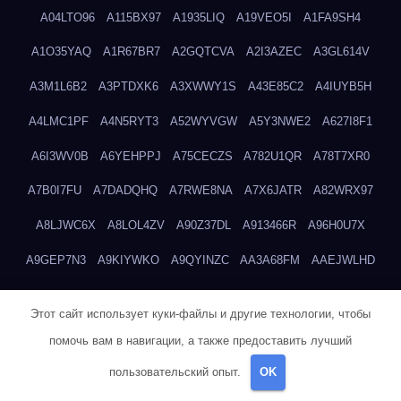
A04LTO96
A115BX97
A1935LIQ
A19VEO5I
A1FA9SH4
A1O35YAQ
A1R67BR7
A2GQTCVA
A2I3AZEC
A3GL614V
A3M1L6B2
A3PTDXK6
A3XWWY1S
A43E85C2
A4IUYB5H
A4LMC1PF
A4N5RYT3
A52WYVGW
A5Y3NWE2
A627I8F1
A6I3WV0B
A6YEHPPJ
A75CECZS
A782U1QR
A78T7XR0
A7B0I7FU
A7DADQHQ
A7RWE8NA
A7X6JATR
A82WRX97
A8LJWC6X
A8LOL4ZV
A90Z37DL
A913466R
A96H0U7X
A9GEP7N3
A9KIYWKO
A9QYINZC
AA3A68FM
AAEJWLHD
AAEZRZ0I
AAO3NKXF
AAVKTCB4
AB6S6UZH
ABAP8R3B
Этот сайт использует куки-файлы и другие технологии, чтобы
ABDXH3XG
ABQR9326
ABWKZCNH
AC2GYKWG
AC768CHK
помочь вам в навигации, а также предоставить лучший
ACUPC2X8
ACXX236G
ADMVWTS8
ADOE3V3Y
ADQOJYQO
пользовательский опыт.
OK
AE2PW74I
AE5LNXK5
AF0P5V8L
AF6N078R
AFF8EG9L