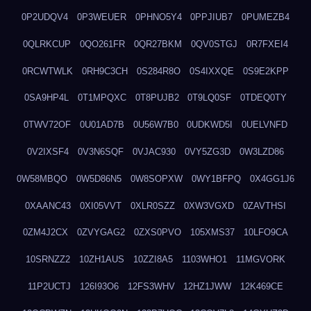
0P2UDQV4
0P3WEUER
0PHNO5Y4
0PPJIUB7
0PUMEZB4
0QLRKCUP
0QO261FR
0QR27BKM
0QV0STGJ
0R7FXEI4
0RCWTWLK
0RH9C3CH
0S284R8O
0S4IXXQE
0S9E2KPP
0SA9HP4L
0T1MPQXC
0T8PUJB2
0T9LQ0SF
0TDEQ0TY
0TWV72OF
0U01AD7B
0U56W7B0
0UDKWD5I
0UELVNFD
0V2IXSF4
0V3N6SQF
0VJAC930
0VY5ZG3D
0W3LZD86
0W58MBQO
0W5D86N5
0W8SOPXW
0WY1BFPQ
0X4GG1J6
0XAANC43
0XI05VVT
0XLR0SZZ
0XW3VGXD
0ZAVTHSI
0ZM4J2CX
0ZVYGAG2
0ZXS0PVO
105XMS37
10LFO9CA
10SRNZZ2
10ZH1AUS
10ZZI8A5
1103WHO1
11MGVORK
11P2UCTJ
126I93O6
12FS3WHV
12HZ1JWW
12K469CE