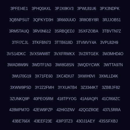
3PFEI4E1
3PHQ0AXL
3PJX8KV3
3PWL81U6
3PX3NDPK
3QBNPSU7
3QPKYD3H
3R660UUO
3R8OBY8R
3RJJOB51
3RM5TAUQ
3RV0N612
3SRBQEDJ
3SXFZOBA
3TBVTN7Z
3TFI7CJL
3TKFBN73
3TTB618D
3TVMVY4A
3VPL82H9
3VS14DKC
3VX5WW8T
3VXFRWKX
3VZRTGEK
3W3MHD4O
3WAD8W9N
3WDTF1N3
3WI8G8SN
3WQDYCWK
3WTTA97N
3WU70G19
3X71FE60
3XC4DIU7
3XMIH0VI
3XMLLD4K
3XWW9P5D
3Y2Z2FMH
3YXUATB4
3Z3344KT
3ZBBJF82
3ZUNKQ9P
40PEO5RM
418TPYOG
41A6AQPI
41CR68ZC
428MPM7O
42EW9PZP
42HIOZNV
42QOZROE
437L5RRA
43BE766X
43EEF23E
43IP3TZ3
43OJ1AEY
43SSFXBJ