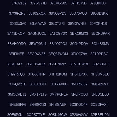
376J215Y
377SG7JD
37CVGS0S
37IHO75D
37JQKID8
37X9FZP9
38J0SXQX
38NQ9PDV
38O70PCO
38QUD9KX
39D3U3A0
39LAIWA9
39LCYZRI
39MGWN55
39PXKH1B
3A43DKQP
3AGNJUCU
3ATCGY3X
3BKC9MX3
3BORDPAR
3BVH0QRQ
3BWP93L1
3BYQ70GJ
3C9KPDQV
3CL4BSMV
3EIFINEE
3EORXV8Z
3EQ3JWOM
3F09CZ9V
3F1DPDSC
3F84EALY
3GGDN4OR
3GKCN4NY
3GVOCWRP
3H28UNEO
3H92RKQ0
3HG56NHN
3HHJ1KQM
3HSTLPXX
3HSUVSEU
3JRQV2TE
3JX0QDYF
3LXYAX0G
3M0R5J0Y
3ME42K9J
3MOCREJ1
3MX1P1T9
3MYP6NEF
3N0IPODU
3N8UCE6Q
3NE5SFF6
3NH0FX33
3NISGAEP
3O3KQQ4F
3OBDFAXI
3OE9P0KI
3OPSZTYE
3OSK46GW
3P20H0VW
3PEBEUPM