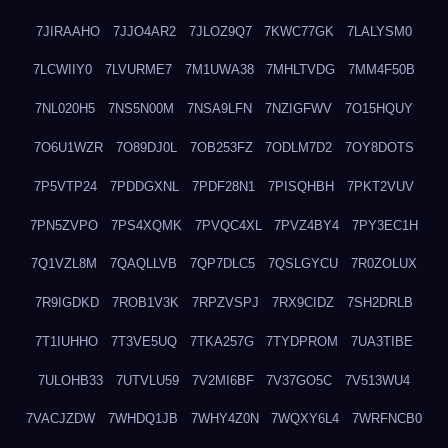
7JIRAAHO
7JJO4AR2
7JLOZ9Q7
7KWC77GK
7LALYSM0
7LCWIIY0
7LVURME7
7M1UWA38
7MHLTVDG
7MM4F50B
7NL020H5
7NS5N00M
7NSA9LFN
7NZIGFWV
7O15HQUY
7O6U1WZR
7O89DJ0L
7OB253FZ
7ODLM7D2
7OY8DOTS
7P5VTP24
7PDDGXNL
7PDF28N1
7PISQHBH
7PKT2VUV
7PN5ZVPO
7PS4XQMK
7PVQC4XL
7PVZ4BY4
7PY3EC1H
7Q1VZL8M
7QAQLLVB
7QP7DLC5
7QSLGYCU
7R0ZOLUX
7R9IGDKD
7ROB1V3K
7RPZVSPJ
7RX9CIDZ
7SH2DRLB
7T1IUHHO
7T3VE5UQ
7TKA257G
7TYDPROM
7UA3TIBE
7ULOHB33
7UTVLU59
7V2MI6BF
7V37GO5C
7V513WU4
7VACJZDW
7WHDQ1JB
7WHY4Z0N
7WQXY6L4
7WRFNCB0