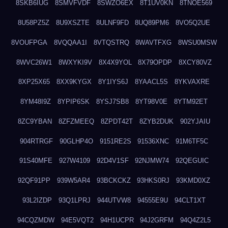
8SKB6IUG
8SMVFVDF
8SWZO6EX
8T1UV0KN
8TNOE569
8U58PZ5Z
8U9XSZTE
8ULNF9FD
8UQ89PM6
8VO5Q2UE
8VOUFPGA
8VQQAA1I
8VTQSTRQ
8WAVTFXG
8WSU0MSW
8WVC26W1
8WXYKI9V
8X4X9YOL
8X79OPDP
8XCY80VZ
8XP25X65
8XX9KYGX
8Y1IYS6J
8YAACL5S
8YKVAXRE
8YM48I9Z
8YPIP6SK
8YSJ7SB8
8YT98V0E
8YTM92ET
8ZC9YBAN
8ZFZMEEQ
8ZPDT42T
8ZYB2DUK
902YJAIU
904RTRGF
90GLHP4O
9151RE2S
91536XNC
91M6TF5C
91S40MFE
927W4109
92D4V1SF
92NJMW74
92QEGUIC
92QF91PP
939W5AR4
93BCKCKZ
93HKS0RJ
93KMD0XZ
93L2IZDP
93Q1LPRJ
944UTVW8
94555E9U
94CLT1XT
94CQZMDW
94E5VQT2
94H1UCPR
94J2GRFM
94Q4Z2L5