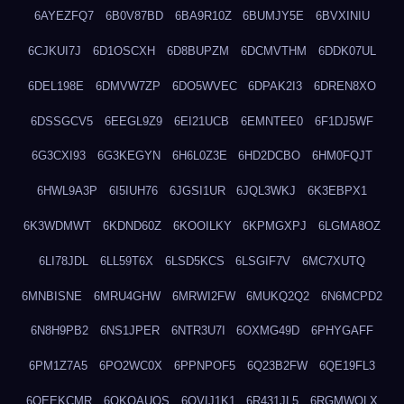
6AYEZFQ7
6B0V87BD
6BA9R10Z
6BUMJY5E
6BVXINIU
6CJKUI7J
6D1OSCXH
6D8BUPZM
6DCMVTHM
6DDK07UL
6DEL198E
6DMVW7ZP
6DO5WVEC
6DPAK2I3
6DREN8XO
6DSSGCV5
6EEGL9Z9
6EI21UCB
6EMNTEE0
6F1DJ5WF
6G3CXI93
6G3KEGYN
6H6L0Z3E
6HD2DCBO
6HM0FQJT
6HWL9A3P
6I5IUH76
6JGSI1UR
6JQL3WKJ
6K3EBPX1
6K3WDMWT
6KDND60Z
6KOOILKY
6KPMGXPJ
6LGMA8OZ
6LI78JDL
6LL59T6X
6LSD5KCS
6LSGIF7V
6MC7XUTQ
6MNBISNE
6MRU4GHW
6MRWI2FW
6MUKQ2Q2
6N6MCPD2
6N8H9PB2
6NS1JPER
6NTR3U7I
6OXMG49D
6PHYGAFF
6PM1Z7A5
6PO2WC0X
6PPNPOF5
6Q23B2FW
6QE19FL3
6QEEKCMR
6QKOAUOS
6QVIJ1K1
6R431JL5
6RGMWOLX