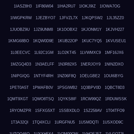
1IASZ8H3
1IF86W04
1IHA2RU7
1IOKJ9IZ
1IOWA7OG
1IWGPKRW
1JEZBYO7
1JFVZL7X
1JKQPSW2
1JL35ZZ0
1JUOBZ9U
1JZ9UNM8
1K1OOBX2
1KJONM1Y
1KJVH227
1KMG68BO
1KQW0D9E
1KUB22OP
1KUC7YQ5
1KVUSEU1
1L0EECVC
1L92C1GM
1LO2KT45
1LVWMXC9
1MF16JX6
1MZGQ4D3
1N3AELFF
1N3R82X5
1NERJOY9
1NIN2DXO
1NIPGIQG
1NTYF4RH
1NZ06F8Q
1OELGBE2
1OUI6BYG
1PET0A5T
1PMAFB0V
1PSGIWB2
1Q3BPV0D
1QBCT8D3
1QMT9XGT
1QWO8TSQ
1QYKS8IF
1RCW99QZ
1RDUWSSK
1RYOMZPR
1SFXG5XT
1SSBXDLO
1SZ258AV
1T04TFO9
1T3A32QI
1TQ4XCLI
1URGFNU5
1USMDQTI
1USXOD9C
1UTQO46Q
1UXXH5X4
1V2M00OW
1VHOFJ5Z
1VLGOT3L