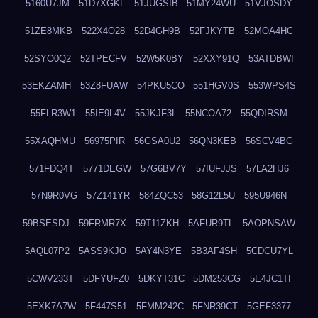
5160U7JM
51D7XGKL
51JUGSIB
51MY24WU
51VJOSDY
51ZE8MKB
522X4O28
52D4GH9B
52FJKYTB
52MOA4HC
52SYO0Q2
52TPECFV
52W5K0BY
52XXY91Q
53ATDBWI
53EKZAMH
53Z8FUAW
54PKU5CO
551HGV0S
553WPS4S
55FLR3W1
55IE9L4V
55JKJF3L
55NCOA72
55QDIRSM
55XAQHMU
56975PIR
56GSA0U2
56QN3KEB
56SCV4BG
571FDQ4T
5771DEGW
57G6BV7Y
57IUFJJS
57LA2HJ6
57N9R0VG
57Z141YR
584ZQC53
58G12L5U
595U946N
59BSESDJ
59FRMR7X
59T11ZKH
5AFUR9TL
5AOPNSAW
5AQL07P2
5ASS9KJO
5AY4N3YE
5B3AF4SH
5CDCU7YL
5CWV233T
5DFYUFZ0
5DKYT31C
5DM253CG
5E4JC1TI
5EXK7A7W
5F447S51
5FMM242C
5FNR39CT
5GEF3377