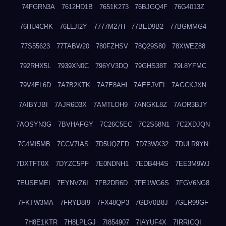
74FGRN3A
7612HD1B
7651K273
76BJGQ4F
76G4013Z
76HU4CRK
76LLJI2Y
7777M27H
77BED9B2
77BGMMG4
77S55623
77TABW20
780FZHSV
78Q29S80
78XWEZ88
792RHX5L
7939XN0C
796YV3DQ
79GHS38T
79L8YFMC
79V4EL6D
7A7B2KTK
7A7E8AHI
7AEEJVFI
7AGCKJXN
7AIBYJBI
7AJR6D3X
7AMTLOH9
7ANGKL8Z
7AOR3BJY
7AOSYN3G
7BVHAFGY
7C26C5EC
7C2S58N1
7C2XDJQN
7C4MI5MB
7CCV7IAS
7D5UQZFD
7D73WX32
7DULR9YN
7DXTFT0X
7DYZC5PF
7E0NDNH1
7EDB4H4S
7EE3M9WJ
7EUSEMEI
7EYNVZ6I
7FB2DR6D
7FE1WG6S
7FGV6NG8
7FKTW3MA
7FRYD8I9
7FX48QP3
7GDV0B8J
7GER99GF
7H8E1KTR
7H8LPLGJ
7I854907
7IAYUF4X
7IRRICQI