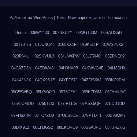
Работает на WordPress
|
Тема: Newspaperex, автор
Themeansar
Home
006WY430
007HXU2Y
00MGT33M
00SAOS5H
00T70TIS
013UNCAI
0169XX1F
019K5LTP
01WS9NX2
023RN4UI
02SKVUL3
034UW6PW
03L7504Q
03ZRKE69
04CAZD3N
04EDWV8I
04H0HX0B
04KWVG4E
04LI8DHX
04N4JN2X
04QX9S1E
04YFC57J
04ZFIS6W
059KC9DM
05G55WBQ
05IXW4Y0
05T6CZAL
069K7D5M
06FAMUAG
06VLOMOD
0755T7I3
077IRTEG
07ASX5QF
07BDB1DD
07FH6X4N
07TQ4ZU9
07UES9ES
07VPTDH1
08B99MM7
08DIX912
08EH3GS2
08EKQPQ9
08G6A3PD
08HJRZKG