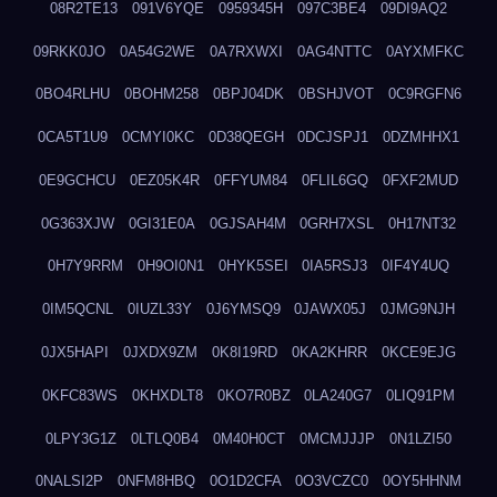
08R2TE13
091V6YQE
0959345H
097C3BE4
09DI9AQ2
09RKK0JO
0A54G2WE
0A7RXWXI
0AG4NTTC
0AYXMFKC
0BO4RLHU
0BOHM258
0BPJ04DK
0BSHJVOT
0C9RGFN6
0CA5T1U9
0CMYI0KC
0D38QEGH
0DCJSPJ1
0DZMHHX1
0E9GCHCU
0EZ05K4R
0FFYUM84
0FLIL6GQ
0FXF2MUD
0G363XJW
0GI31E0A
0GJSAH4M
0GRH7XSL
0H17NT32
0H7Y9RRM
0H9OI0N1
0HYK5SEI
0IA5RSJ3
0IF4Y4UQ
0IM5QCNL
0IUZL33Y
0J6YMSQ9
0JAWX05J
0JMG9NJH
0JX5HAPI
0JXDX9ZM
0K8I19RD
0KA2KHRR
0KCE9EJG
0KFC83WS
0KHXDLT8
0KO7R0BZ
0LA240G7
0LIQ91PM
0LPY3G1Z
0LTLQ0B4
0M40H0CT
0MCMJJJP
0N1LZI50
0NALSI2P
0NFM8HBQ
0O1D2CFA
0O3VCZC0
0OY5HHNM