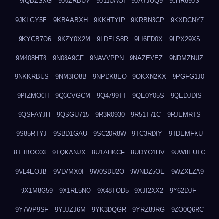
9IQBZSXG
9J0ZRBUV
9J11UAOI
9JA7JOQ9
9JHR89JS
9JKLGY5E
9KBAABXH
9KKHTYIP
9KRBN3CP
9KXDCNY7
9KYCB7O6
9KZY0X2M
9LDELS8R
9LI6FD0X
9LPX29XS
9M408HT8
9N08A9CF
9NAVVPPN
9NAZEVEZ
9NDMZNUZ
9NKKRBUS
9NM3IO8B
9NPDK8EO
9OKXN2KX
9PGFG1J0
9PIZMO0H
9Q3CVGCM
9Q4799TT
9QE0Y05S
9QEDJDIS
9QSFAYJH
9QSGU715
9R3R0930
9R51T71C
9RJEMRTS
9S85RTYJ
9SBD1GAU
9SC20R8W
9TC3RDIY
9TDEMFKU
9THBOC03
9TQKANJX
9U1AHKCF
9UDYO1HV
9UW8EUTC
9VL4EOJB
9VLVMX0I
9W0SDU2O
9WNDZ5OE
9WZXLZA9
9X1M8G59
9X1RL5NO
9X48TOD5
9XJI2XX2
9Y62DJFI
9Y7WP9SF
9YJJZJ6M
9YK3DQGR
9YRZ89RG
9ZO0Q6RC