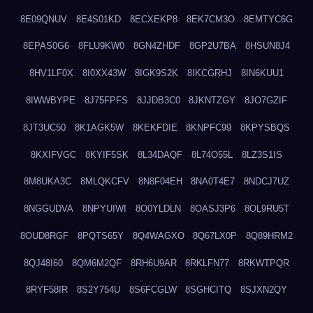
8E09QNUV
8E4S01KD
8ECXEKP8
8EK7CM3O
8EMTYC6G
8EPAS0G6
8FLU9KW0
8GN4ZHDF
8GP2U7BA
8HSUN8J4
8HV1LF0X
8I0XX43W
8IGK9S2K
8IKCGRHJ
8IN6KUU1
8IWWBYPE
8J75FPFS
8JJDB3C0
8JKNTZGY
8JO7GZIF
8JT3UC50
8K1AGK5W
8KEKFDIE
8KNPFC99
8KPYSBQS
8KXIFVGC
8KYIF5SK
8L34DAQF
8L74O55L
8LZ3S1IS
8M8UKA3C
8MLQKCFV
8N8F04EH
8NA0T4E7
8NDCJ7UZ
8NGGUDVA
8NPYUIWI
8O0YLDLN
8OASJ3P6
8OL9RU5T
8OUD8RGF
8PQTS65Y
8Q4WAGXO
8Q67LX0P
8Q89HRM2
8QJ48I60
8QM6M2QF
8RH6U9AR
8RKLFN77
8RKWTPQR
8RYF58IR
8S2Y754U
8S6FCGLW
8SGHCITQ
8SJXN2QY