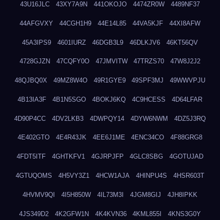
43U16JLC
43XY7A9N
441OKOJO
4474ZR0W
4489NF37
44AFGVXY
44CGH1H9
44E14L85
44VA5KJF
44XI8AFW
45A3IPS9
4601IURZ
46DGB3L9
46DLKJV6
46KT56QV
4728GJZN
47CQFY0O
47JMVITW
47TRZS70
47W8J2J2
48QJBQ0X
49MZ8W4O
49R1GYE9
49SPF3MJ
49WWVPJU
4B13IA3F
4B1N5SGO
4BOKJ6KQ
4C9HCESS
4D64LFAR
4D90P4CC
4DV2LKB3
4DWPQY14
4DYW6NWM
4DZ5J3RQ
4E402GTO
4E4R43JK
4EE6J1ME
4ENC34CO
4F88GRG8
4FDT5ITF
4GHTKFV1
4GJRPJFP
4GLC8SBG
4GOTUJAD
4GTUQOMS
4H5VY3Z1
4HCW1AJA
4HINPU4S
4HSR603T
4HVMV9QI
4I5H850W
4IL73M3I
4JGM8GIJ
4JH8IPKK
4JS349D2
4K2GFW1N
4K4KVN36
4KML855I
4KNS3G0Y