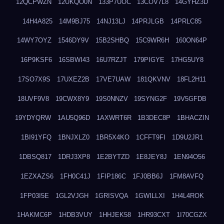
12QCPWZN
12UKQO0N
133P7UOC
13COV7L8
14GYHZ3D
14H4A825
14M9BJ75
14NJ13LJ
14PRJLGB
14PRLC85
14WY7OYZ
1546DY9V
15B2SHBQ
15C9WR6H
160ON64P
16P9KSF6
16SBWI43
16U7RZJT
179PIGYE
17HG5UY8
17SO7X9S
17UXEZ2B
17VE7UAW
181QKVNV
18FL2H11
18UVF9V8
19CWX8Y9
19S0NNZV
19SYNG2F
19V5GFDB
19YDYQRW
1AU5Q96D
1AXWRT6R
1B3DEC8P
1BHACZIN
1BI91YFQ
1BNJXLZ0
1BR5X4KO
1CFFT9FI
1D9U2JR1
1DBSQ817
1DRJ3XP8
1E2BYTZD
1E8JEY8J
1EN94O56
1EZXAZS6
1FH0C41J
1FIP186C
1FJ0BB6J
1FM8AVFQ
1FP03I5E
1GL2VJGH
1GRISVQA
1GWILLXI
1H4L4ROK
1HAKMC6P
1HDB3VUY
1HHJEK58
1HR93CXT
1I70CGZX