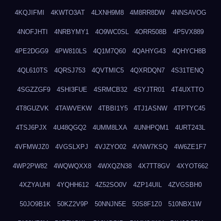
4KQJIFMI
4KWTO3AT
4LXNH9M8
4M8RR8DW
4NNSAVOG
4NOFJHTI
4NRBYMY1
4O9WC0SL
4ORR508B
4P5VX889
4PE2DGG9
4PW810LS
4Q1M7Q60
4QAHYG43
4QHYCH8B
4QL610TS
4QRSJ753
4QVTMIC5
4QXRDQN7
4S31TENQ
4SGZZGF9
4SHI3FUE
4SRMCB32
4SYJTR01
4T4UXTTO
4T8GUZVK
4TAWVEKW
4TBBI1Y5
4TJ1ASNW
4TPTYC45
4TSJ6PJX
4U48QGQ2
4UMM8LXA
4UNHPQM1
4URT243L
4VFMWJZ0
4VGSLXPJ
4VJZYO02
4VNW7KSQ
4W6ZE1F7
4WP2PW82
4WQWQXX8
4WXQZN38
4X7TT8GV
4XYOT662
4XZYAUHI
4YQHH612
4Z52SO0V
4ZP14UIL
4ZVGSBH0
50JO9B1K
50KZ2V9P
50NNJN5E
50S8F1Z0
510NBX1W