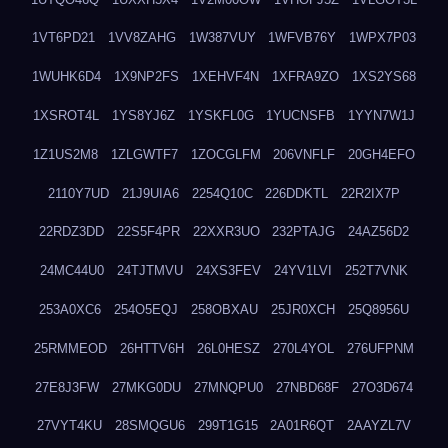
1VT6PD21
1VV8ZAHG
1W387VUY
1WFVB76Y
1WPX7P03
1WUHK6D4
1X9NP2FS
1XEHVF4N
1XFRA9ZO
1XS2YS68
1XSROT4L
1YS8YJ6Z
1YSKFL0G
1YUCNSFB
1YYN7W1J
1Z1US2M8
1ZLGWTF7
1ZOCGLFM
206VNFLF
20GH4EFO
2110Y7UD
21J9UIA6
2254Q10C
226DDKTL
22R2IX7P
22RDZ3DD
22S5F4PR
22XXR3UO
232PTAJG
24AZ56D2
24MC44U0
24TJTMVU
24XS3FEV
24YV1LVI
252T7VNK
253A0XC6
254O5EQJ
258OBXAU
25JR0XCH
25Q8956U
25RMMEOD
26HTTV6H
26L0HESZ
270L4YOL
276UFPNM
27E8J3FW
27MKG0DU
27MNQPU0
27NBD68F
27O3D674
27VYT4KU
28SMQGU6
299T1G15
2A01R6QT
2AAYZL7V