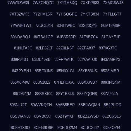
7WWR3W39
7WZCNQ7C
7X1TM5XQ
7XKFP983
7XMG6WJ3
7XT3ZWK3
7Y2HM15R
7YHSQGPE
7YKTB834
7YTLLGT7
7YW8HTW1
7ZUCLJ14
804ITWBC
80G20QY8
80M18M6R
80NDABQJ
80TBA1GP
81B6R5DR
81F9BZC4
81GAYE1F
81NLFAJC
82LF82LT
82Z0LK6F
82ZPA837
8379G3TC
839R94B1
83DE49ZB
83FF7WTK
83Y6WTO0
843AMPY3
84ZPYENJ
85BF0JNS
85NIO1GL
85YB83US
85Z8IMBR
866X8P4W
86U520L2
87HLHOXA
885XXWB7
8893NQNM
88C06Z7M
88SSKI00
88Y1B346
88ZYQON6
88ZZ29JA
895NL72T
89WVKQCH
8A6B5EEP
8BBJWQMN
8BJPIIGO
8BSWANL0
8BVB056I
8BZT9YKF
8BZZZWSD
8C2C6QL5
8C6H1X9Q
8CEG9O6P
8CFDQ2M4
8CUCG2I2
8D8ZOZI4