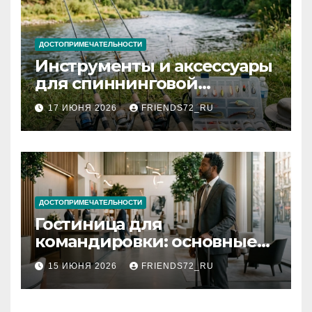
ДОСТОПРИМЕЧАТЕЛЬНОСТИ
Инструменты и аксессуары
для спиннинговой
рыбалки: назначение и
17 ИЮНЯ 2026
FRIENDS72_RU
типы
ДОСТОПРИМЕЧАТЕЛЬНОСТИ
Гостиница для
командировки: основные
критерии выбора
15 ИЮНЯ 2026
FRIENDS72_RU