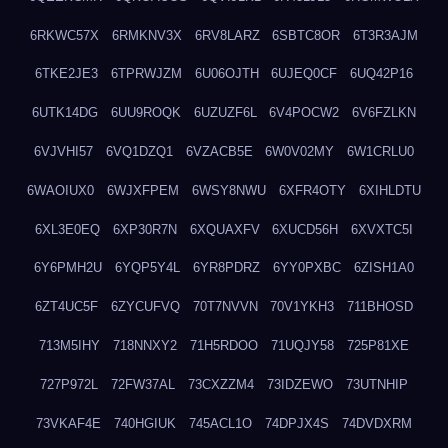
6RKWC57X
6RMKNV3X
6RV8LARZ
6SBTC8OR
6T3R3AJM
6TKE2JE3
6TPRWJZM
6U06OJTH
6UJEQ0CF
6UQ42P16
6UTK14DG
6UU9ROQK
6UZUZF6L
6V4POCW2
6V6FZLKN
6VJVHI57
6VQ1DZQ1
6VZACB5E
6W0V02MY
6W1CRLU0
6WAOIUX0
6WJXFPEM
6WSY8NWU
6XFR4OTY
6XIHLDTU
6XL3E0EQ
6XP30R7N
6XQUAXFV
6XUCD56H
6XVXTC5I
6Y6PMH2U
6YQP5Y4L
6YR8PDRZ
6YY0PXBC
6ZISH1A0
6ZT4UC5F
6ZYCUFVQ
70T7NVVN
70V1YKH3
711BHOSD
713M5IHY
718NNXY2
71H5RDOO
71UQJY58
725P81XE
727P972L
72FW37AL
73CXZZM4
73IDZEWO
73UTNHIP
73VKAF4E
740HGIUK
745ACL1O
74DPJX4S
74DVDXRM