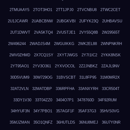
2TMUAAY5
2TOT3HO1
2TT1JPJ0
2TVCNBU8
2TWC2CET
2U1JCAWR
2UABCBNW
2UBGKVBI
2UFYK23Q
2UHBAVSU
2UT1DWVT
2VA5KTQ4
2VUSTJE1
2VY55Q8B
2W29565T
2W496244
2WADJS4M
2WGUIKKG
2WK2EL88
2WNPNKRH
2WV0ZHMD
2X7CQ1SY
2XYTJWGS
2Y7I1IC2
2YKK8NSK
2YT95AO1
2YV3O361
2YXVOCOL
2Z2JNBKZ
2ZAJL9NV
30D5VUM9
30W729OG
31BVSCBT
31L8FP95
31M0MR2X
32AT2VLN
32MATDBP
336RPFHA
33ANXYRH
33CR504T
33DY1V30
33T04ZZ0
3404O7P1
3478760D
34F92RUM
34HYUF3N
34Y7PBO1
357AGF1F
35AF37G3
35HVS0VG
35MJZMAN
35O1QNFZ
36HUTLDS
36NU8MEJ
36U7Y0NR