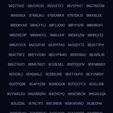
94Q772HZ
94USHO25
95QVZ7XT
95VSPH17
96G7WZOM
96NI50GA
97I66QKU
97IBUWKR
97N7DKJ5
984XBLDC
98DD8YXB
98HGTYIJ
98P1JO9O
98PIYSH9
98RHROFI
98RZWLDP
990W4OYL
9940JJHF
99GDI1ZW
99HRLVZZ
99NJVYC8
9AEIGFHX
9AJPFPA0
9AS5DY7Z
9B2V77PH
9B4CT9PZ
9BEYVG9H
9BGYPM4O
9BIRO8AZ
9BJ6RL38
9BKZ7AVO
9BM67W1T
9C63LNEL
9D0TQQOV
9DFN8WE0
9DI434L2
9DN34ALZ
9DZBDJRE
9EKTXKPO
9EYVNRDY
9G0TFQ0E
9G4PXZ84
9G68DG08
9GPGCFCS
9GSLIJ08
9GYWALD3
9H2AMQR4
9HIZH1YQ
9HSE9BCM
9HU2G1QA
9I3U1D5L
9I7RL7P3
9I87JREW
9IDKWGWQ
9IL8EDHA