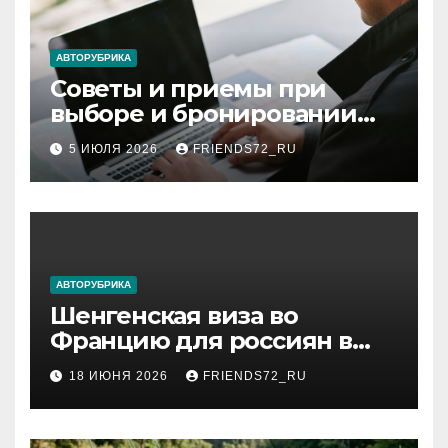
АВТОРУБРИКА
Советы и приемы при
выборе и бронировании
авиабилетов
5 ИЮЛЯ 2026
FRIENDS72_RU
АВТОРУБРИКА
Шенгенская виза во
Францию для россиян в
2026 году: сроки от 3 дней
18 ИЮНЯ 2026
FRIENDS72_RU
и список необходимых
документов