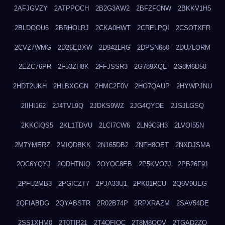
2AFJGVZY
2ATPPOCH
2B2G3AW2
2BFZFCNW
2BKKV1H5
2BLDOOU6
2BRHOLRJ
2CKA0HWT
2CRELPQI
2CSOTXFR
2CVZ7WMG
2D26EBXW
2D942LRG
2DPSN680
2DU7LORM
2EZC76PR
2F53ZH8K
2FFJSSR3
2G789XQE
2G8M6D58
2HDT2UKH
2HLBXGGN
2HMC2F0V
2HO7QAUP
2HYWPJNU
2IIHI162
2J4TVL9Q
2JDKS9WZ
2JG4QYDE
2JSJLGSQ
2KKCIQS5
2KL1TDVU
2LCI7CW6
2LN9C5H3
2LVOI55N
2M7YMERZ
2MIQDBKK
2N165DB2
2NFH8OET
2NXDJSMA
2OC6YQYJ
2ODHTNIQ
2OYOC8EB
2P5KVO7J
2PB26F91
2PFU2MB3
2PGICZT7
2PJA33U1
2PK01RCU
2Q6V9UEG
2QFIABDG
2QYABSTR
2R02B74P
2RPXRAZM
2SAV54DE
2SS1XHM0
2T0TIR21
2T4QFIOC
2T8M8OOV
2TGAD2ZO