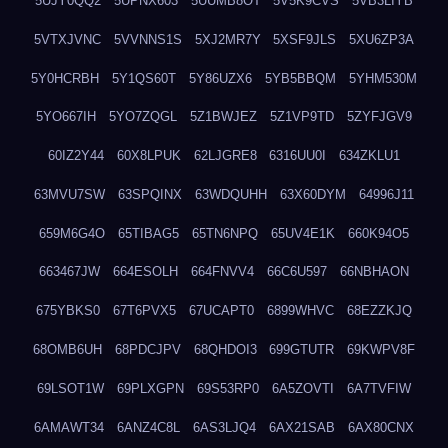
5UJY0QQ2
5UPNX603
5UUMB8OT
5V5K9CVS
5VB3LIYB
5VTXJVNC
5VVNNS1S
5XJ2MR7Y
5XSF9JLS
5XU6ZP3A
5Y0HCRBH
5Y1QS60T
5Y86UZX6
5YB5BBQM
5YHM530M
5YO667IH
5YO7ZQGL
5Z1BWJEZ
5Z1VP9TD
5ZYFJGV9
60IZ2Y44
60X8LPUK
62LJGRE8
6316UU0I
634ZKLU1
63MVU7SW
63SPQINX
63WDQUHH
63X60DYM
64996J11
659M6G4O
65TIBAG5
65TN6NPQ
65UV4E1K
660K94O5
663467JW
664ESOLH
664FNVV4
66C6U597
66NBHAON
675YBKS0
67T6PVX5
67UCAPT0
6899WHVC
68EZZKJQ
68OMB6UH
68PDCJPV
68QHDOI3
699GTUTR
69KWPV8F
69LSOT1W
69PLXGPN
69S53RP0
6A5ZOVTI
6A7TVFIW
6AMAWT34
6ANZ4C8L
6AS3LJQ4
6AX21SAB
6AX80CNX