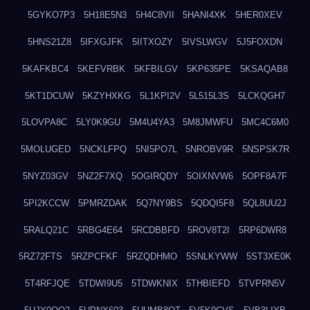
5GYKO7P3
5H18E5N3
5H4C8VII
5HANI4XK
5HER0XEV
5HNS21Z8
5IFXGJFK
5IITXOZY
5IVSLWGV
5J5FOXDN
5KAFKBC4
5KEFVRBK
5KFBILGV
5KP635PE
5KSAQAB8
5KT1DCUW
5KZYHXKG
5L1KPI2V
5L515L3S
5LCKQGH7
5LOVPA8C
5LY0K9GU
5M4U4YA3
5M8JMWFU
5MC4C6M0
5MOLUGED
5NCKLFPQ
5NI5PO7L
5NROBV9R
5NSPSK7R
5NYZ03GV
5NZ2F7XQ
5OGIRQDY
5OIXNVW6
5OPF8A7F
5PI2KCCW
5PMRZDAK
5Q7NY9BS
5QDQI5F8
5QL8UU2J
5RALQ21C
5RBG4E64
5RCDBBFD
5ROV8T2I
5RP6DWR8
5RZ72FTS
5RZPCFKF
5RZQDHMO
5SNLKYWW
5ST3XE0K
5T4RFJQE
5TDWI9U5
5TDWKNIX
5THBIEFD
5TVPRN5V