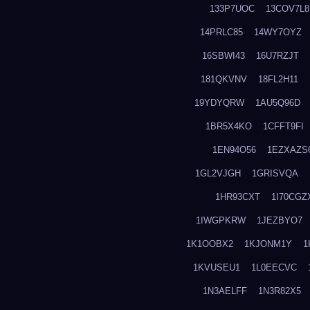
133P7UOC
13COV7L8
14PRLC85
14WY7OYZ
16SBWI43
16U7RZJT
181QKVNV
18FL2H11
19YDYQRW
1AU5Q96D
1BR5X4KO
1CFFT9FI
1EN94O56
1EZXAZS
1GL2VJGH
1GRISVQA
1HR93CXT
1I70CGZ
1IWGPKRW
1JEZBYO7
1K1OOBX2
1KJONM1Y
1
1KVUSEU1
1L0EECVC
1N3AELFF
1N3R82X5