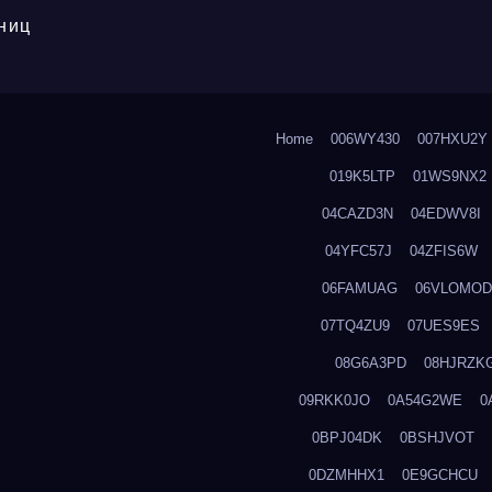
ниц
Home
006WY430
007HXU2Y
019K5LTP
01WS9NX2
04CAZD3N
04EDWV8I
04YFC57J
04ZFIS6W
06FAMUAG
06VLOMOD
07TQ4ZU9
07UES9ES
08G6A3PD
08HJRZK
09RKK0JO
0A54G2WE
0
0BPJ04DK
0BSHJVOT
0DZMHHX1
0E9GCHCU