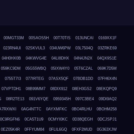
00MGT33M
00SAOS5H
00T70TIS
013UNCAI
0169XX1F
023RN4UI
02SKVUL3
034UW6PW
03L7504Q
03ZRKE69
04H0HX0B
04KWVG4E
04LI8DHX
04N4JN2X
04QX9S1E
059KC9DM
05G55WBQ
05IXW4Y0
05T6CZAL
069K7D5M
0755T7I3
077IRTEG
07ASX5QF
07BDB1DD
07FH6X4N
07VPTDH1
08B99MM7
08DIX912
08EH3GS2
08EKQPQ9
G
08R2TE13
091V6YQE
0959345H
097C3BE4
09DI9AQ2
A7RXWXI
0AG4NTTC
0AYXMFKC
0BO4RLHU
0BOHM258
0C9RGFN6
0CA5T1U9
0CMYI0KC
0D38QEGH
0DCJSPJ1
0EZ05K4R
0FFYUM84
0FLIL6GQ
0FXF2MUD
0G363XJW