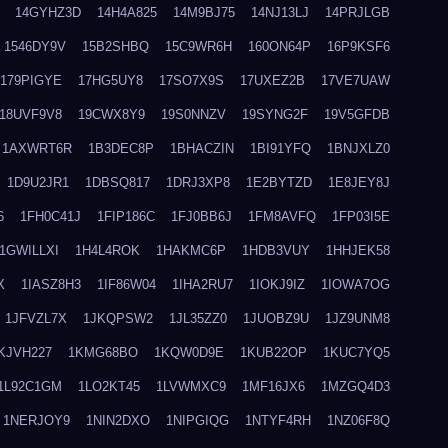
14GYHZ3D
14H4A825
14M9BJ75
14NJ13LJ
14PRJLGB
1546DY9V
15B2SHBQ
15C9WR6H
160ON64P
16P9KSF6
179PIGYE
17HG5UY8
17SO7X9S
17UXEZ2B
17VE7UAW
18UVF9V8
19CWX8Y9
19S0NNZV
19SYNG2F
19V5GFDB
1AXWRT6R
1B3DEC8P
1BHACZIN
1BI91YFQ
1BNJXLZ0
1D9U2JR1
1DBSQ817
1DRJ3XP8
1E2BYTZD
1E8JEY8J
6
1FH0C41J
1FIP186C
1FJ0BB6J
1FM8AVFQ
1FP03I5E
1GWILLXI
1H4L4ROK
1HAKMC6P
1HDB3VUY
1HHJEK58
X
1IASZ8H3
1IF86W04
1IHA2RU7
1IOKJ9IZ
1IOWA7OG
1JFVZL7X
1JKQPSW2
1JL35ZZ0
1JUOBZ9U
1JZ9UNM8
KJVH227
1KMG68BO
1KQW0D9E
1KUB22OP
1KUC7YQ5
1L92C1GM
1LO2KT45
1LVWMXC9
1MF16JX6
1MZGQ4D3
1NERJOY9
1NIN2DXO
1NIPGIQG
1NTYF4RH
1NZ06F8Q