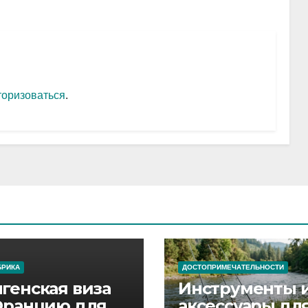
торизоваться
.
БРИКА
ДОСТОПРИМЕЧАТЕЛЬНОСТИ
генская виза
Инструменты 
Францию для
аксессуары дл