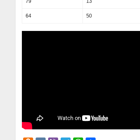
79
13
64
50