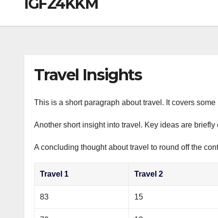
IGFZ4KKM
р
a
i
A
а
m
k
p
в
i
p
и
т
Travel Insights
ь
This is a short paragraph about travel. It covers some 
Another short insight into travel. Key ideas are briefl
A concluding thought about travel to round off the cont
Travel 1
Travel 2
83
15