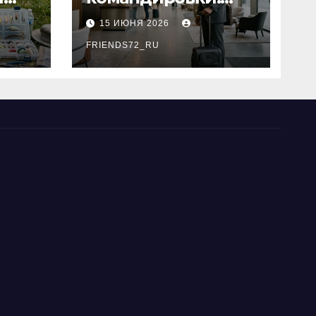
основные
15 ИЮНЯ 2026
критерии выбора
типы
FRIENDS72_RU