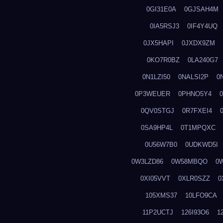
0GI31E0A
0GJSAH4M
0IA5RSJ3
0IF4Y4UQ
0JX5HAPI
0JXDX9ZM
0KO7R0BZ
0LA240G7
0N1LZI50
0NALSI2P
0
0P3WEUER
0PHNO5Y4
0QV0STGJ
0R7FXEI4
0SA9HP4L
0T1MPQXC
0U56W7B0
0UDKWD5I
0W3LZD86
0W58MBQO
0
0XI05VVT
0XLR0SZZ
0
105XMS37
10LFO9CA
11P2UCTJ
126I93O6
1