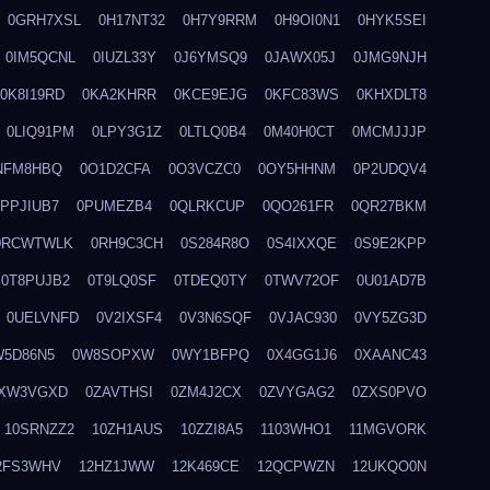
0GRH7XSL
0H17NT32
0H7Y9RRM
0H9OI0N1
0HYK5SEI
0IM5QCNL
0IUZL33Y
0J6YMSQ9
0JAWX05J
0JMG9NJH
0K8I19RD
0KA2KHRR
0KCE9EJG
0KFC83WS
0KHXDLT8
0LIQ91PM
0LPY3G1Z
0LTLQ0B4
0M40H0CT
0MCMJJJP
NFM8HBQ
0O1D2CFA
0O3VCZC0
0OY5HHNM
0P2UDQV4
0PPJIUB7
0PUMEZB4
0QLRKCUP
0QO261FR
0QR27BKM
0RCWTWLK
0RH9C3CH
0S284R8O
0S4IXXQE
0S9E2KPP
0T8PUJB2
0T9LQ0SF
0TDEQ0TY
0TWV72OF
0U01AD7B
0UELVNFD
0V2IXSF4
0V3N6SQF
0VJAC930
0VY5ZG3D
W5D86N5
0W8SOPXW
0WY1BFPQ
0X4GG1J6
0XAANC43
XW3VGXD
0ZAVTHSI
0ZM4J2CX
0ZVYGAG2
0ZXS0PVO
10SRNZZ2
10ZH1AUS
10ZZI8A5
1103WHO1
11MGVORK
2FS3WHV
12HZ1JWW
12K469CE
12QCPWZN
12UKQO0N