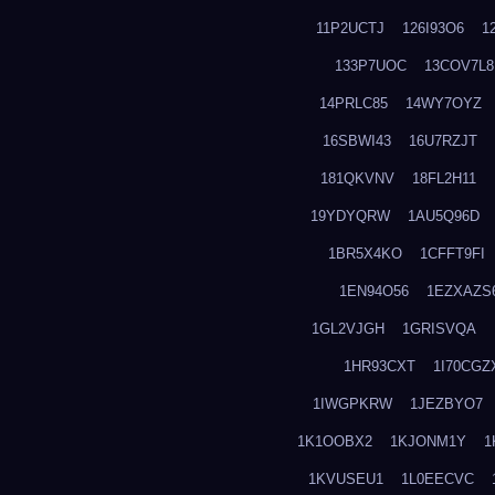
11P2UCTJ
126I93O6
1
133P7UOC
13COV7L8
14PRLC85
14WY7OYZ
16SBWI43
16U7RZJT
181QKVNV
18FL2H11
19YDYQRW
1AU5Q96D
1BR5X4KO
1CFFT9FI
1EN94O56
1EZXAZS
1GL2VJGH
1GRISVQA
1HR93CXT
1I70CGZ
1IWGPKRW
1JEZBYO7
1K1OOBX2
1KJONM1Y
1
1KVUSEU1
1L0EECVC