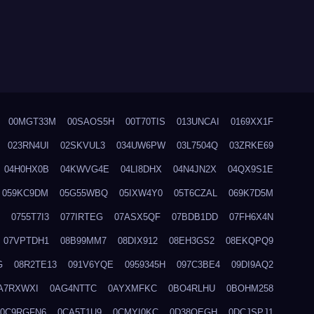
00MGT33M
00SAOS5H
00T70TIS
013UNCAI
0169XX1F
023RN4UI
02SKVUL3
034UW6PW
03L7504Q
03ZRKE69
04H0HX0B
04KWVG4E
04LI8DHX
04N4JN2X
04QX9S1E
059KC9DM
05G55WBQ
05IXW4Y0
05T6CZAL
069K7D5M
0755T7I3
077IRTEG
07ASX5QF
07BDB1DD
07FH6X4N
07VPTDH1
08B99MM7
08DIX912
08EH3GS2
08EKQPQ9
G
08R2TE13
091V6YQE
0959345H
097C3BE4
09DI9AQ2
A7RXWXI
0AG4NTTC
0AYXMFKC
0BO4RLHU
0BOHM258
0C9RGFN6
0CA5T1U9
0CMYI0KC
0D38QEGH
0DCJSPJ1