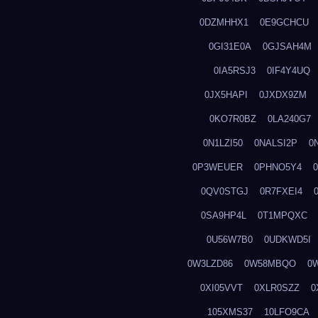
0DZMHHX1
0E9GCHCU
0GI31E0A
0GJSAH4M
0IA5RSJ3
0IF4Y4UQ
0JX5HAPI
0JXDX9ZM
0KO7R0BZ
0LA240G7
0N1LZI50
0NALSI2P
0
0P3WEUER
0PHNO5Y4
0QV0STGJ
0R7FXEI4
0SA9HP4L
0T1MPQXC
0U56W7B0
0UDKWD5I
0W3LZD86
0W58MBQO
0
0XI05VVT
0XLR0SZZ
0
105XMS37
10LFO9CA