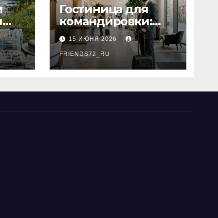
и
Гостиница для
я
командировки:
основные
15 ИЮНЯ 2026
критерии выбора
типы
FRIENDS72_RU