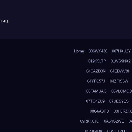
ниц
Home
006WY430
007HXU2Y
019K5LTP
01WS9NX2
04CAZD3N
04EDWV8I
04YFC57J
04ZFIS6W
06FAMUAG
06VLOMOD
07TQ4ZU9
07UES9ES
08G6A3PD
08HJRZK
09RKK0JO
0A54G2WE
0
0BPJ04DK
0BSHJVOT