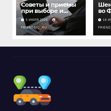
Советы и приемы
Шен
при выборе и
во 
бронировании
рос
5 ИЮЛЯ 2026
18 
авиабилетов
году
FRIENDS72_RU
дне
FRIEND
нео
док