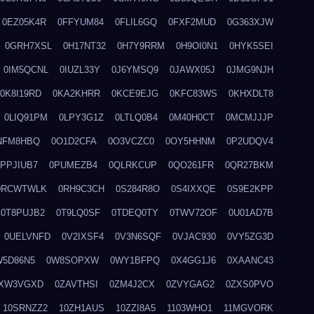
0EZ05K4R
0FFYUM84
0FLIL6GQ
0FXF2MUD
0G363XJW
0GRH7XSL
0H17NT32
0H7Y9RRM
0H9OI0N1
0HYK5SEI
0IM5QCNL
0IUZL33Y
0J6YMSQ9
0JAWX05J
0JMG9NJH
0K8I19RD
0KA2KHRR
0KCE9EJG
0KFC83WS
0KHXDLT8
0LIQ91PM
0LPY3G1Z
0LTLQ0B4
0M40H0CT
0MCMJJJP
NFM8HBQ
0O1D2CFA
0O3VCZC0
0OY5HHNM
0P2UDQV4
0PPJIUB7
0PUMEZB4
0QLRKCUP
0QO261FR
0QR27BKM
0RCWTWLK
0RH9C3CH
0S284R8O
0S4IXXQE
0S9E2KPP
0T8PUJB2
0T9LQ0SF
0TDEQ0TY
0TWV72OF
0U01AD7B
0UELVNFD
0V2IXSF4
0V3N6SQF
0VJAC930
0VY5ZG3D
W5D86N5
0W8SOPXW
0WY1BFPQ
0X4GG1J6
0XAANC43
XW3VGXD
0ZAVTHSI
0ZM4J2CX
0ZVYGAG2
0ZXS0PVO
10SRNZZ2
10ZH1AUS
10ZZI8A5
1103WHO1
11MGVORK