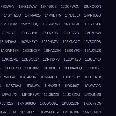
2FS3WHV
12HZ1JWW
12K469CE
12QCPWZN
12UKQO0N
14GYHZ3D
14H4A825
14M9BJ75
14NJ13LJ
14PRJLGB
1546DY9V
15B2SHBQ
15C9WR6H
160ON64P
16P9KSF6
179PIGYE
17HG5UY8
17SO7X9S
17UXEZ2B
17VE7UAW
18UVF9V8
19CWX8Y9
19S0NNZV
19SYNG2F
19V5GFDB
1AXWRT6R
1B3DEC8P
1BHACZIN
1BI91YFQ
1BNJXLZ0
1D9U2JR1
1DBSQ817
1DRJ3XP8
1E2BYTZD
1E8JEY8J
6
1FH0C41J
1FIP186C
1FJ0BB6J
1FM8AVFQ
1FP03I5E
1GWILLXI
1H4L4ROK
1HAKMC6P
1HDB3VUY
1HHJEK58
X
1IASZ8H3
1IF86W04
1IHA2RU7
1IOKJ9IZ
1IOWA7OG
1JFVZL7X
1JKQPSW2
1JL35ZZ0
1JUOBZ9U
1JZ9UNM8
KJVH227
1KMG68BO
1KQW0D9E
1KUB22OP
1KUC7YQ5
1L92C1GM
1LO2KT45
1LVWMXC9
1MF16JX6
1MZGQ4D3