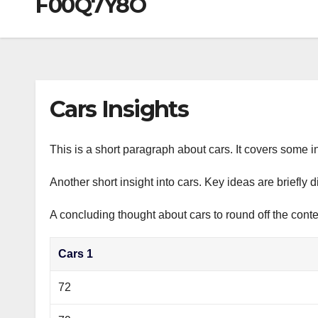
F00Q7Y8O
р
a
i
A
а
m
k
p
в
i
p
и
т
Cars Insights
ь
This is a short paragraph about cars. It covers some in
Another short insight into cars. Key ideas are briefly 
A concluding thought about cars to round off the conte
Cars 1
72