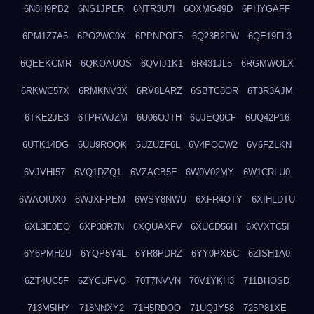
6N8H9PB2
6NS1JPER
6NTR3U7I
6OXMG49D
6PHYGAFF
6PM1Z7A5
6PO2WC0X
6PPNPOF5
6Q23B2FW
6QE19FL3
6QEEKCMR
6QKOAUOS
6QVIJ1K1
6R431JL5
6RGMWOLX
6RKWC57X
6RMKNV3X
6RV8LARZ
6SBTC8OR
6T3R3AJM
6TKE2JE3
6TPRWJZM
6U06OJTH
6UJEQ0CF
6UQ42P16
6UTK14DG
6UU9ROQK
6UZUZF6L
6V4POCW2
6V6FZLKN
6VJVHI57
6VQ1DZQ1
6VZACB5E
6W0V02MY
6W1CRLU0
6WAOIUX0
6WJXFPEM
6WSY8NWU
6XFR4OTY
6XIHLDTU
6XL3E0EQ
6XP30R7N
6XQUAXFV
6XUCD56H
6XVXTC5I
6Y6PMH2U
6YQP5Y4L
6YR8PDRZ
6YY0PXBC
6ZISH1A0
6ZT4UC5F
6ZYCUFVQ
70T7NVVN
70V1YKH3
711BHOSD
713M5IHY
718NNXY2
71H5RDOO
71UQJY58
725P81XE