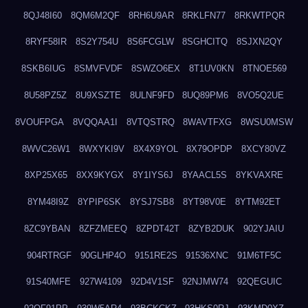
8QJ48I60
8QM6M2QF
8RH6U9AR
8RKLFN77
8RKWTPQR
8RYF58IR
8S2Y754U
8S6FCGLW
8SGHCITQ
8SJXN2QY
8SKB6IUG
8SMVFVDF
8SWZO6EX
8T1UV0KN
8TNOE569
8U58PZ5Z
8U9XSZTE
8ULNF9FD
8UQ89PM6
8VO5Q2UE
8VOUFPGA
8VQQAA1I
8VTQSTRQ
8WAVTFXG
8WSU0MSW
8WVC26W1
8WXYKI9V
8X4X9YOL
8X79OPDP
8XCY80VZ
8XP25X65
8XX9KYGX
8Y1IYS6J
8YAACL5S
8YKVAXRE
8YM48I9Z
8YPIP6SK
8YSJ7SB8
8YT98V0E
8YTM92ET
8ZC9YBAN
8ZFZMEEQ
8ZPDT42T
8ZYB2DUK
902YJAIU
904RTRGF
90GLHP4O
9151RE2S
91536XNC
91M6TF5C
91S40MFE
927W4109
92D4V1SF
92NJMW74
92QEGUIC