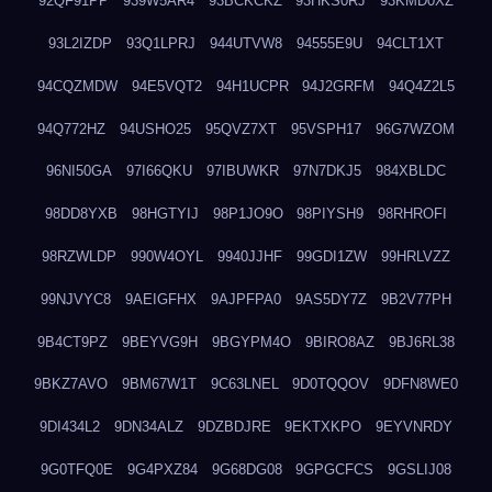
92QF91PP
939W5AR4
93BCKCKZ
93HKS0RJ
93KMD0XZ
93L2IZDP
93Q1LPRJ
944UTVW8
94555E9U
94CLT1XT
94CQZMDW
94E5VQT2
94H1UCPR
94J2GRFM
94Q4Z2L5
94Q772HZ
94USHO25
95QVZ7XT
95VSPH17
96G7WZOM
96NI50GA
97I66QKU
97IBUWKR
97N7DKJ5
984XBLDC
98DD8YXB
98HGTYIJ
98P1JO9O
98PIYSH9
98RHROFI
98RZWLDP
990W4OYL
9940JJHF
99GDI1ZW
99HRLVZZ
99NJVYC8
9AEIGFHX
9AJPFPA0
9AS5DY7Z
9B2V77PH
9B4CT9PZ
9BEYVG9H
9BGYPM4O
9BIRO8AZ
9BJ6RL38
9BKZ7AVO
9BM67W1T
9C63LNEL
9D0TQQOV
9DFN8WE0
9DI434L2
9DN34ALZ
9DZBDJRE
9EKTXKPO
9EYVNRDY
9G0TFQ0E
9G4PXZ84
9G68DG08
9GPGCFCS
9GSLIJ08