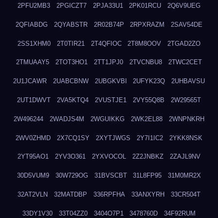
2PFU2MB3
2PGICZT7
2PJA33U1
2PK01RCU
2Q6V9UEG
2QFIABDG
2QYABSTR
2R02B74P
2RPXRAZM
2SAV54DE
2SS1XHM0
2T0TIR21
2T4QFIOC
2T8M8OOV
2TGAD2ZO
2TMUAAY5
2TOT3HO1
2TT1JPJ0
2TVCNBU8
2TWC2CET
2U1JCAWR
2UABCBNW
2UBGKVBI
2UFYK23Q
2UHBAVSU
2UT1DWVT
2VA5KTQ4
2VUSTJE1
2VY55Q8B
2W29565T
2W496244
2WADJS4M
2WGUIKKG
2WK2EL88
2WNPNKRH
2WV0ZHMD
2X7CQ1SY
2XYTJWGS
2Y7I1IC2
2YKK8NSK
2YT95AO1
2YV3O361
2YXVOCOL
2Z2JNBKZ
2ZAJL9NV
30D5VUM9
30W729OG
31BVSCBT
31L8FP95
31M0MR2X
32AT2VLN
32MATDBP
336RPFHA
33ANXYRH
33CR504T
33DY1V30
33T04ZZ0
3404O7P1
3478760D
34F92RUM