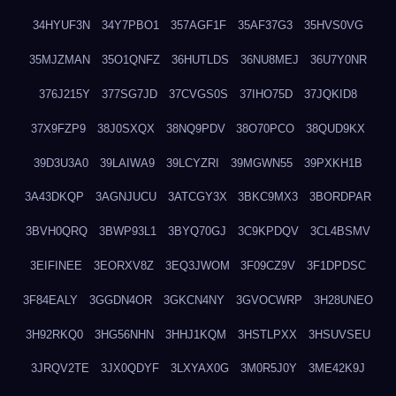
34HYUF3N
34Y7PBO1
357AGF1F
35AF37G3
35HVS0VG
35MJZMAN
35O1QNFZ
36HUTLDS
36NU8MEJ
36U7Y0NR
376J215Y
377SG7JD
37CVGS0S
37IHO75D
37JQKID8
37X9FZP9
38J0SXQX
38NQ9PDV
38O70PCO
38QUD9KX
39D3U3A0
39LAIWA9
39LCYZRI
39MGWN55
39PXKH1B
3A43DKQP
3AGNJUCU
3ATCGY3X
3BKC9MX3
3BORDPAR
3BVH0QRQ
3BWP93L1
3BYQ70GJ
3C9KPDQV
3CL4BSMV
3EIFINEE
3EORXV8Z
3EQ3JWOM
3F09CZ9V
3F1DPDSC
3F84EALY
3GGDN4OR
3GKCN4NY
3GVOCWRP
3H28UNEO
3H92RKQ0
3HG56NHN
3HHJ1KQM
3HSTLPXX
3HSUVSEU
3JRQV2TE
3JX0QDYF
3LXYAX0G
3M0R5J0Y
3ME42K9J