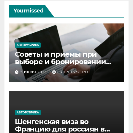
You missed
АВТОРУБРИКА
Советы и приемы при
выборе и бронировании
авиабилетов
5 ИЮЛЯ 2026
FRIENDS72_RU
АВТОРУБРИКА
Шенгенская виза во
Францию для россиян в