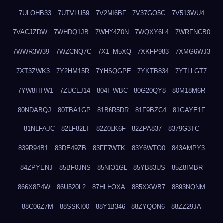
7ULOHB33
7UTVLU59
7V2MI6BF
7V37GO5C
7V513WU4
7VACJZDW
7WHDQ1JB
7WHY4Z0N
7WQXY6L4
7WRFNCB0
7WWR3W39
7WZCNQ7C
7X1TM5XQ
7XKFP983
7XMG6WJ3
7XT3ZWK3
7Y2HM15R
7YHSQGPE
7YKTB834
7YTLLGT7
7YW8HTW1
7ZUCLJ14
804ITWBC
80G20QY8
80M18M6R
80NDABQJ
80TBA1GP
81B6R5DR
81F9BZC4
81GAYE1F
81NLFAJC
82LF82LT
82Z0LK6F
82ZPA837
8379G3TC
839R94B1
83DE49ZB
83FF7WTK
83Y6WTO0
843AMPY3
84ZPYENJ
85BF0JNS
85NIO1GL
85YB83US
85Z8IMBR
866X8P4W
86U520L2
87HLHOXA
885XXWB7
8893NQNM
88C06Z7M
88SSKI00
88Y1B346
88ZYQON6
88ZZ29JA