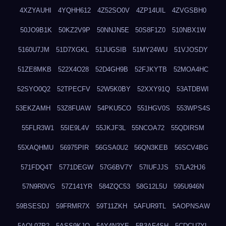
4XZYAUHI
4YQHH612
4Z52SO0V
4ZP14UIL
4ZVGSBH0
50JO9B1K
50KZ2V9P
50NNJN5E
50S8F1Z0
510NBX1W
5160U7JM
51D7XGKL
51JUGSIB
51MY24WU
51VJOSDY
51ZE8MKB
522X4O28
52D4GH9B
52FJKYTB
52MOA4HC
52SYO0Q2
52TPECFV
52W5K0BY
52XXY91Q
53ATDBWI
53EKZAMH
53Z8FUAW
54PKU5CO
551HGV0S
553WPS4S
55FLR3W1
55IE9L4V
55JKJF3L
55NCOA72
55QDIRSM
55XAQHMU
56975PIR
56GSA0U2
56QN3KEB
56SCV4BG
571FDQ4T
5771DEGW
57G6BV7Y
57IUFJJS
57LA2HJ6
57N9R0VG
57Z141YR
584ZQC53
58G12L5U
595U946N
59BSESDJ
59FRMR7X
59T11ZKH
5AFUR9TL
5AOPNSAW
5AQL07P2
5ASS9KJO
5AY4N3YE
5B3AF4SH
5CDCU7YL