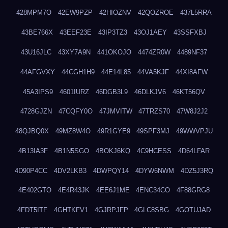
428MPM7O
42EW9PZP
42HIOZNV
42QOZROE
437L5RRA
43BE766X
43EEF23E
43IP3TZ3
43OJ1AEY
43SSFXBJ
43U16JLC
43XY7A9N
441OKOJO
4474ZR0W
4489NF37
44AFGVXY
44CGH1H9
44E14L85
44VA5KJF
44XI8AFW
45A3IPS9
4601IURZ
46DGB3L9
46DLKJV6
46KT56QV
4728GJZN
47CQFY0O
47JMVITW
47TRZS70
47W8J2J2
48QJBQ0X
49MZ8W4O
49R1GYE9
49SPF3MJ
49WWVPJU
4B13IA3F
4B1N5SGO
4BOKJ6KQ
4C9HCESS
4D64LFAR
4D90P4CC
4DV2LKB3
4DWPQY14
4DYW6NWM
4DZ5J3RQ
4E402GTO
4E4R43JK
4EE6J1ME
4ENC34CO
4F88GRG8
4FDT5ITF
4GHTKFV1
4GJRPJFP
4GLC8SBG
4GOTUJAD