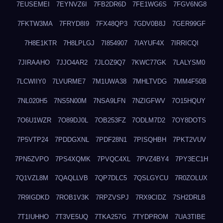
7EUSEMEI
7EYNVZ6I
7FB2DR6D
7FE1WG6S
7FGV6NG8
7FKTW3MA
7FRYD8I9
7FX48QP3
7GDV0B8J
7GER99GF
7H8E1KTR
7H8LPLGJ
7I854907
7IAYUF4X
7IRRICQI
7JIRAAHO
7JJO4AR2
7JLOZ9Q7
7KWC77GK
7LALYSM0
7LCWIIY0
7LVURME7
7M1UWA38
7MHLTVDG
7MM4F50B
7NL020H5
7NS5N00M
7NSA9LFN
7NZIGFWV
7O15HQUY
7O6U1WZR
7O89DJ0L
7OB253FZ
7ODLM7D2
7OY8DOTS
7P5VTP24
7PDDGXNL
7PDF28N1
7PISQHBH
7PKT2VUV
7PN5ZVPO
7PS4XQMK
7PVQC4XL
7PVZ4BY4
7PY3EC1H
7Q1VZL8M
7QAQLLVB
7QP7DLC5
7QSLGYCU
7R0ZOLUX
7R9IGDKD
7ROB1V3K
7RPZVSPJ
7RX9CIDZ
7SH2DRLB
7T1IUHHO
7T3VE5UQ
7TKA257G
7TYDPROM
7UA3TIBE