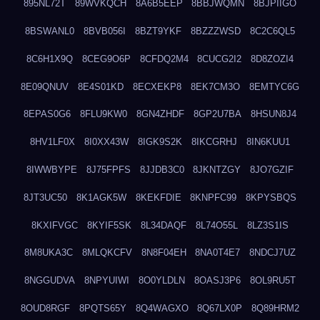
895NL72T
89WVKQCH
8A6B5EEP
8BBJWQMN
8BJPIIGO
8BSWANL0
8BVB056I
8BZT9YKF
8BZZZWSD
8C2C6QL5
8C6H1X9Q
8CEG9O6P
8CFDQ2M4
8CUCG2I2
8D8ZOZI4
8E09QNUV
8E4S01KD
8ECXEKP8
8EK7CM3O
8EMTYC6G
8EPAS0G6
8FLU9KW0
8GN4ZHDF
8GP2U7BA
8HSUN8J4
8HV1LF0X
8I0XX43W
8IGK9S2K
8IKCGRHJ
8IN6KUU1
8IWWBYPE
8J75FPFS
8JJDB3C0
8JKNTZGY
8JO7GZIF
8JT3UC50
8K1AGK5W
8KEKFDIE
8KNPFC99
8KPYSBQS
8KXIFVGC
8KYIF5SK
8L34DAQF
8L74O55L
8LZ3S1IS
8M8UKA3C
8MLQKCFV
8N8F04EH
8NA0T4E7
8NDCJ7UZ
8NGGUDVA
8NPYUIWI
8O0YLDLN
8OASJ3P6
8OL9RU5T
8OUD8RGF
8PQTS65Y
8Q4WAGXO
8Q67LX0P
8Q89HRM2