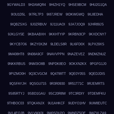
9GYWALD3
9H2AMQR4
9HIZH1YQ
9HSE9BCM
9HU2G1QA
9I3U1D5L
9I7RL7P3
9I87JREW
9IDKWGWQ
9IL8EDHA
9IQBZSXG
9J0ZRBUV
9J11UAOI
9JA7JOQ9
9JHR89JS
9JKLGY5E
9KBAABXH
9KKHTYIP
9KRBN3CP
9KXDCNY7
9KYCB7O6
9KZY0X2M
9LDELS8R
9LI6FD0X
9LPX29XS
9M408HT8
9N08A9CF
9NAVVPPN
9NAZEVEZ
9NDMZNUZ
9NKKRBUS
9NM3IO8B
9NPDK8EO
9OKXN2KX
9PGFG1J0
9PIZMO0H
9Q3CVGCM
9Q4799TT
9QE0Y05S
9QEDJDIS
9QSFAYJH
9QSGU715
9R3R0930
9R51T71C
9RJEMRTS
9S85RTYJ
9SBD1GAU
9SC20R8W
9TC3RDIY
9TDEMFKU
9THBOC03
9TQKANJX
9U1AHKCF
9UDYO1HV
9UW8EUTC
9VL4EOJB
9VLVMX0I
9W0SDU2O
9WNDZ5OE
9WZXLZA9