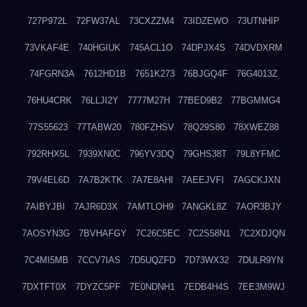
727P972L
72FW37AL
73CXZZM4
73IDZEWO
73UTNHIP
73VKAF4E
740HGIUK
745ACL1O
74DPJX4S
74DVDXRM
74FGRN3A
7612HD1B
7651K273
76BJGQ4F
76G4013Z
76HU4CRK
76LLJI2Y
7777M27H
77BED9B2
77BGMMG4
77S55623
77TABW20
780FZHSV
78Q29S80
78XWEZ88
792RHX5L
7939XN0C
796YV3DQ
79GHS38T
79L8YFMC
79V4EL6D
7A7B2KTK
7A7E8AHI
7AEEJVFI
7AGCKJXN
7AIBYJBI
7AJR6D3X
7AMTLOH9
7ANGKL8Z
7AOR3BJY
7AOSYN3G
7BVHAFGY
7C26C5EC
7C2S58N1
7C2XDJQN
7C4MI5MB
7CCV7IAS
7D5UQZFD
7D73WX32
7DULR9YN
7DXTFT0X
7DYZC5PF
7E0NDNH1
7EDB4H4S
7EE3M9WJ