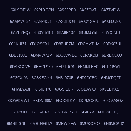
69LSOT1W
69PLXGPN
69S53RP0
6A5ZOVTI
6A7TVFIW
6AMAWT34
6ANZ4C8L
6AS3LJQ4
6AX21SAB
6AX80CNX
6AYEZFQ7
6B0V87BD
6BA9R10Z
6BUMJY5E
6BVXINIU
6CJKUI7J
6D1OSCXH
6D8BUPZM
6DCMVTHM
6DDK07UL
6DEL198E
6DMVW7ZP
6DO5WVEC
6DPAK2I3
6DREN8XO
6DSSGCV5
6EEGL9Z9
6EI21UCB
6EMNTEE0
6F1DJ5WF
6G3CXI93
6G3KEGYN
6H6L0Z3E
6HD2DCBO
6HM0FQJT
6HWL9A3P
6I5IUH76
6JGSI1UR
6JQL3WKJ
6K3EBPX1
6K3WDMWT
6KDND60Z
6KOOILKY
6KPMGXPJ
6LGMA8OZ
6LI78JDL
6LL59T6X
6LSD5KCS
6LSGIF7V
6MC7XUTQ
6MNBISNE
6MRU4GHW
6MRWI2FW
6MUKQ2Q2
6N6MCPD2