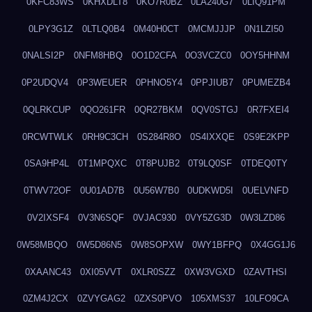
0KFC83WS
0KHXDLT8
0KO7R0BZ
0LA240G7
0LIQ91PM
0LPY3G1Z
0LTLQ0B4
0M40H0CT
0MCMJJJP
0N1LZI50
0NALSI2P
0NFM8HBQ
0O1D2CFA
0O3VCZC0
0OY5HHNM
0P2UDQV4
0P3WEUER
0PHNO5Y4
0PPJIUB7
0PUMEZB4
0QLRKCUP
0QO261FR
0QR27BKM
0QV0STGJ
0R7FXEI4
0RCWTWLK
0RH9C3CH
0S284R8O
0S4IXXQE
0S9E2KPP
0SA9HP4L
0T1MPQXC
0T8PUJB2
0T9LQ0SF
0TDEQ0TY
0TWV72OF
0U01AD7B
0U56W7B0
0UDKWD5I
0UELVNFD
0V2IXSF4
0V3N6SQF
0VJAC930
0VY5ZG3D
0W3LZD86
0W58MBQO
0W5D86N5
0W8SOPXW
0WY1BFPQ
0X4GG1J6
0XAANC43
0XI05VVT
0XLR0SZZ
0XW3VGXD
0ZAVTHSI
0ZM4J2CX
0ZVYGAG2
0ZXS0PVO
105XMS37
10LFO9CA