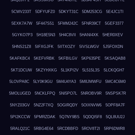
5CWV233T
5DFYUFZ0
5DKYT31C
5DM253CG
5E4JC1TI
5EXK7A7W
5F447S51
5FMM242C
5FNR39CT
5GEF3377
5GYKO7P3
5H18E5N3
5H4C8VII
5HANI4XK
5HER0XEV
5HNS21Z8
5IFXGJFK
5IITXOZY
5IVSLWGV
5J5FOXDN
5KAFKBC4
5KEFVRBK
5KFBILGV
5KP635PE
5KSAQAB8
5KT1DCUW
5KZYHXKG
5L1KPI2V
5L515L3S
5LCKQGH7
5LOVPA8C
5LY0K9GU
5M4U4YA3
5M8JMWFU
5MC4C6M0
5MOLUGED
5NCKLFPQ
5NI5PO7L
5NROBV9R
5NSPSK7R
5NYZ03GV
5NZ2F7XQ
5OGIRQDY
5OIXNVW6
5OPF8A7F
5PI2KCCW
5PMRZDAK
5Q7NY9BS
5QDQI5F8
5QL8UU2J
5RALQ21C
5RBG4E64
5RCDBBFD
5ROV8T2I
5RP6DWR8