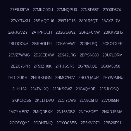
27E8J3FW
27MKG0DU
27MNQPU0
27NBD68F
27O3D674
27VYT4KU
28SMQGU6
299T1G15
2A01R6QT
2AAYZL7V
2AFJGVZY
2ATPPOCH
2B2G3AW2
2BFZFCNW
2BKKV1H5
2BLDOOU6
2BRHOLRJ
2CKA0HWT
2CRELPQI
2CSOTXFR
2CVZ7WMG
2D26EBXW
2D942LRG
2DPSN680
2DU7LORM
2EZC76PR
2F53ZH8K
2FFJSSR3
2G789XQE
2G8M6D58
2HDT2UKH
2HLBXGGN
2HMC2F0V
2HO7QAUP
2HYWPJNU
2IIHI162
2J4TVL9Q
2JDKS9WZ
2JG4QYDE
2JSJLGSQ
2KKCIQS5
2KL1TDVU
2LCI7CW6
2LN9C5H3
2LVOI55N
2M7YMERZ
2MIQDBKK
2N165DB2
2NFH8OET
2NXDJSMA
2OC6YQYJ
2ODHTNIQ
2OYOC8EB
2P5KVO7J
2PB26F91