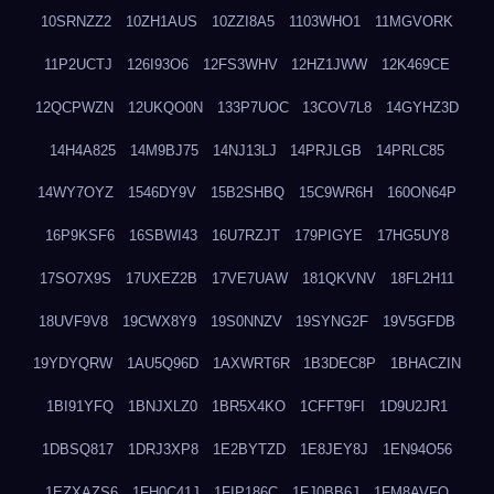
10SRNZZ2
10ZH1AUS
10ZZI8A5
1103WHO1
11MGVORK
11P2UCTJ
126I93O6
12FS3WHV
12HZ1JWW
12K469CE
12QCPWZN
12UKQO0N
133P7UOC
13COV7L8
14GYHZ3D
14H4A825
14M9BJ75
14NJ13LJ
14PRJLGB
14PRLC85
14WY7OYZ
1546DY9V
15B2SHBQ
15C9WR6H
160ON64P
16P9KSF6
16SBWI43
16U7RZJT
179PIGYE
17HG5UY8
17SO7X9S
17UXEZ2B
17VE7UAW
181QKVNV
18FL2H11
18UVF9V8
19CWX8Y9
19S0NNZV
19SYNG2F
19V5GFDB
19YDYQRW
1AU5Q96D
1AXWRT6R
1B3DEC8P
1BHACZIN
1BI91YFQ
1BNJXLZ0
1BR5X4KO
1CFFT9FI
1D9U2JR1
1DBSQ817
1DRJ3XP8
1E2BYTZD
1E8JEY8J
1EN94O56
1EZXAZS6
1FH0C41J
1FIP186C
1FJ0BB6J
1FM8AVFQ