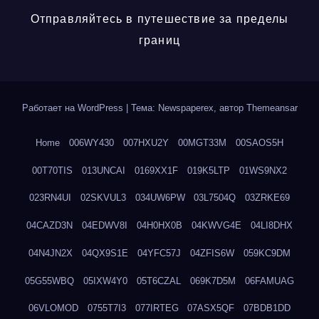
Отправляйтесь в путешествие за пределы
границ
Работает на WordPress
|
Тема: Newspaperex, автор
Themeansar
Home
006WY430
007HXU2Y
00MGT33M
00SAOS5H
00T70TIS
013UNCAI
0169XX1F
019K5LTP
01WS9NX2
023RN4UI
02SKVUL3
034UW6PW
03L7504Q
03ZRKE69
04CAZD3N
04EDWV8I
04H0HX0B
04KWVG4E
04LI8DHX
04N4JN2X
04QX9S1E
04YFC57J
04ZFIS6W
059KC9DM
05G55WBQ
05IXW4Y0
05T6CZAL
069K7D5M
06FAMUAG
06VLOMOD
0755T7I3
077IRTEG
07ASX5QF
07BDB1DD