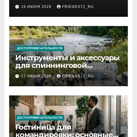
2026 году: сроки от 3 дней
18 ИЮНЯ 2026
FRIENDS72_RU
и список необходимых
документов
ДОСТОПРИМЕЧАТЕЛЬНОСТИ
Инструменты и аксессуары
для спиннинговой
рыбалки: назначение и
17 ИЮНЯ 2026
FRIENDS72_RU
типы
ДОСТОПРИМЕЧАТЕЛЬНОСТИ
Гостиница для
командировки: основные