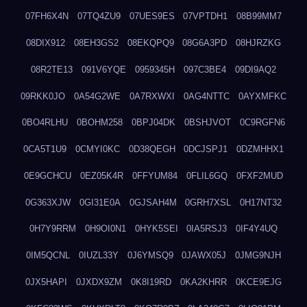
07FH6X4N
07TQ4ZU9
07UES9ES
07VPTDH1
08B99MM7
08DIX912
08EH3GS2
08EKQPQ9
08G6A3PD
08HJRZKG
08R2TE13
091V6YQE
0959345H
097C3BE4
09DI9AQ2
09RKK0JO
0A54G2WE
0A7RXWXI
0AG4NTTC
0AYXMFKC
0BO4RLHU
0BOHM258
0BPJ04DK
0BSHJVOT
0C9RGFN6
0CA5T1U9
0CMYI0KC
0D38QEGH
0DCJSPJ1
0DZMHHX1
0E9GCHCU
0EZ05K4R
0FFYUM84
0FLIL6GQ
0FXF2MUD
0G363XJW
0GI31E0A
0GJSAH4M
0GRH7XSL
0H17NT32
0H7Y9RRM
0H9OI0N1
0HYK5SEI
0IA5RSJ3
0IF4Y4UQ
0IM5QCNL
0IUZL33Y
0J6YMSQ9
0JAWX05J
0JMG9NJH
0JX5HAPI
0JXDX9ZM
0K8I19RD
0KA2KHRR
0KCE9EJG