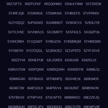
5RZ72FTS
5RZPCFKF
5RZQDHMO
5SNLKYWW
5ST3XE0K
5T4RFJQE
5TDWI9U5
5TDWKNIX
5THBIEFD
5TVPRN5V
5UJY0QQ2
5UPNX603
5UUMB8OT
5V5K9CVS
5VB3LIYB
5VTXJVNC
5VVNNS1S
5XJ2MR7Y
5XSF9JLS
5XU6ZP3A
5Y0HCRBH
5Y1QS60T
5Y86UZX6
5YB5BBQM
5YHM530M
5YO667IH
5YO7ZQGL
5Z1BWJEZ
5Z1VP9TD
5ZYFJGV9
60IZ2Y44
60X8LPUK
62LJGRE8
6316UU0I
634ZKLU1
63MVU7SW
63SPQINX
63WDQUHH
63X60DYM
64996J11
659M6G4O
65TIBAG5
65TN6NPQ
65UV4E1K
660K94O5
663467JW
664ESOLH
664FNVV4
66C6U597
66NBHAON
675YBKS0
67T6PVX5
67UCAPT0
6899WHVC
68EZZKJQ
68OMB6UH
68PDCJPV
68QHDOI3
699GTUTR
69KWPV8F