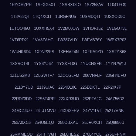
1RYOMZPR
1SFXG5XT
1SSBXDLO
1SZ258AV
1T04TFO9
1T3A32QI
1TQ4XCLI
1URGFNU5
1USMDQTI
1USXOD9C
1UTQO46Q
1UXXH5X4
1V2M00OW
1VHOFJ5Z
1VLGOT3L
1VT6PD21
1VV8ZAHG
1W387VUY
1WFVB76Y
1WPX7P03
1WUHK6D4
1X9NP2FS
1XEHVF4N
1XFRA9ZO
1XS2YS68
1XSROT4L
1YS8YJ6Z
1YSKFL0G
1YUCNSFB
1YYN7W1J
1Z1US2M8
1ZLGWTF7
1ZOCGLFM
206VNFLF
20GH4EFO
2110Y7UD
21J9UIA6
2254Q10C
226DDKTL
22R2IX7P
22RDZ3DD
22S5F4PR
22XXR3UO
232PTAJG
24AZ56D2
24MC44U0
24TJTMVU
24XS3FEV
24YV1LVI
252T7VNK
253A0XC6
254O5EQJ
258OBXAU
25JR0XCH
25Q8956U
25RMMEOD
26HTTV6H
26L0HESZ
270L4YOL
276UFPNM