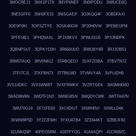
3MOCREJ1
3MX1P1T9
3MYP6NEF
3N0IPODU
3N8UCE6Q
3NE5SFF6
3NH0FX33
3NISGAEP
3O3KQQ4F
3OBDFAXI
3OE9P0KI
3OPSZTYE
3OSK46GW
3P20H0VW
3PEBEUPM
3PFEI4E1
3PHQ0AXL
3PJX8KV3
3PWL81U6
3PX3NDPK
3QBNPSU7
3QPKYD3H
3R660UUO
3R8OBY8R
3RJJOB51
3RM5TAUQ
3RV0N612
3SRBQEDJ
3SXFZOBA
3TBVTN7Z
3TFI7CJL
3TKFBN73
3TTB618D
3TVMVY4A
3VPL82H9
3VS14DKC
3VX5WW8T
3VXFRWKX
3VZRTGEK
3W3MHD4O
3WAD8W9N
3WDTF1N3
3WI8G8SN
3WQDYCWK
3WTTA97N
3WU70G19
3X71FE60
3XC4DIU7
3XMIH0VI
3XMLLD4K
3XWW9P5D
3Y2Z2FMH
3YXUATB4
3Z3344KT
3ZBBJF82
3ZUNKQ9P
40PEO5RM
418TPYOG
41A6AQPI
41CR68ZC