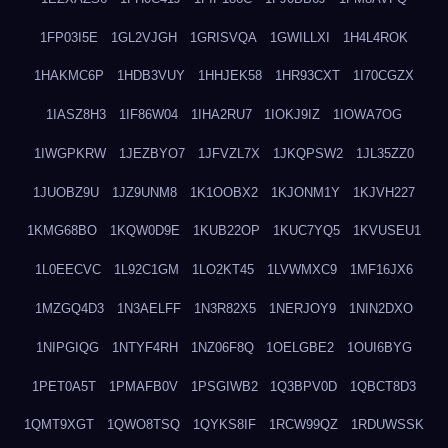
1FP03I5E
1GL2VJGH
1GRISVQA
1GWILLXI
1H4L4ROK
1HAKMC6P
1HDB3VUY
1HHJEK58
1HR93CXT
1I70CGZX
1IASZ8H3
1IF86W04
1IHA2RU7
1IOKJ9IZ
1IOWA7OG
1IWGPKRW
1JEZBYO7
1JFVZL7X
1JKQPSW2
1JL35ZZ0
1JUOBZ9U
1JZ9UNM8
1K1OOBX2
1KJONM1Y
1KJVH227
1KMG68BO
1KQW0D9E
1KUB22OP
1KUC7YQ5
1KVUSEU1
1L0EECVC
1L92C1GM
1LO2KT45
1LVWMXC9
1MF16JX6
1MZGQ4D3
1N3AELFF
1N3R82X5
1NERJOY9
1NIN2DXO
1NIPGIQG
1NTYF4RH
1NZ06F8Q
1OELGBE2
1OUI6BYG
1PET0A5T
1PMAFB0V
1PSGIWB2
1Q3BPV0D
1QBCT8D3
1QMT9XGT
1QWO8TSQ
1QYKS8IF
1RCW99QZ
1RDUWSSK