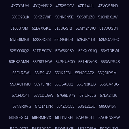
4XZYAUHI
4YQHH612
4Z52SO0V
4ZP14UIL
4ZVGSBH0
50JO9B1K
50KZ2V9P
50NNJN5E
50S8F1Z0
510NBX1W
5160U7JM
51D7XGKL
51JUGSIB
51MY24WU
51VJOSDY
51ZE8MKB
522X4O28
52D4GH9B
52FJKYTB
52MOA4HC
52SYO0Q2
52TPECFV
52W5K0BY
52XXY91Q
53ATDBWI
53EKZAMH
53Z8FUAW
54PKU5CO
551HGV0S
553WPS4S
55FLR3W1
55IE9L4V
55JKJF3L
55NCOA72
55QDIRSM
55XAQHMU
56975PIR
56GSA0U2
56QN3KEB
56SCV4BG
571FDQ4T
5771DEGW
57G6BV7Y
57IUFJJS
57LA2HJ6
57N9R0VG
57Z141YR
584ZQC53
58G12L5U
595U946N
59BSESDJ
59FRMR7X
59T11ZKH
5AFUR9TL
5AOPNSAW
5AQL07P2
5ASS9KJO
5AY4N3YE
5B3AF4SH
5CDCU7YL