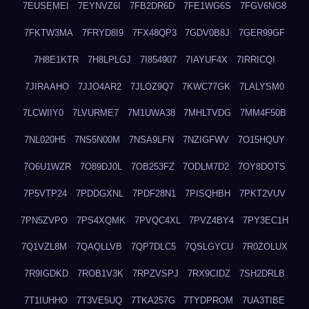
7EUSEMEI
7EYNVZ6I
7FB2DR6D
7FE1WG6S
7FGV6NG8
7FKTW3MA
7FRYD8I9
7FX48QP3
7GDV0B8J
7GER99GF
7H8E1KTR
7H8LPLGJ
7I854907
7IAYUF4X
7IRRICQI
7JIRAAHO
7JJO4AR2
7JLOZ9Q7
7KWC77GK
7LALYSM0
7LCWIIY0
7LVURME7
7M1UWA38
7MHLTVDG
7MM4F50B
7NL020H5
7NS5N00M
7NSA9LFN
7NZIGFWV
7O15HQUY
7O6U1WZR
7O89DJ0L
7OB253FZ
7ODLM7D2
7OY8DOTS
7P5VTP24
7PDDGXNL
7PDF28N1
7PISQHBH
7PKT2VUV
7PN5ZVPO
7PS4XQMK
7PVQC4XL
7PVZ4BY4
7PY3EC1H
7Q1VZL8M
7QAQLLVB
7QP7DLC5
7QSLGYCU
7R0ZOLUX
7R9IGDKD
7ROB1V3K
7RPZVSPJ
7RX9CIDZ
7SH2DRLB
7T1IUHHO
7T3VE5UQ
7TKA257G
7TYDPROM
7UA3TIBE