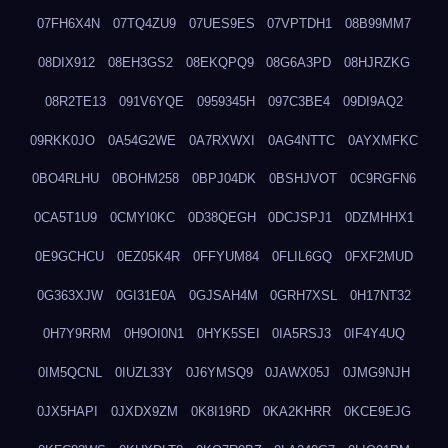
07FH6X4N
07TQ4ZU9
07UES9ES
07VPTDH1
08B99MM7
08DIX912
08EH3GS2
08EKQPQ9
08G6A3PD
08HJRZKG
08R2TE13
091V6YQE
0959345H
097C3BE4
09DI9AQ2
09RKK0JO
0A54G2WE
0A7RXWXI
0AG4NTTC
0AYXMFKC
0BO4RLHU
0BOHM258
0BPJ04DK
0BSHJVOT
0C9RGFN6
0CA5T1U9
0CMYI0KC
0D38QEGH
0DCJSPJ1
0DZMHHX1
0E9GCHCU
0EZ05K4R
0FFYUM84
0FLIL6GQ
0FXF2MUD
0G363XJW
0GI31E0A
0GJSAH4M
0GRH7XSL
0H17NT32
0H7Y9RRM
0H9OI0N1
0HYK5SEI
0IA5RSJ3
0IF4Y4UQ
0IM5QCNL
0IUZL33Y
0J6YMSQ9
0JAWX05J
0JMG9NJH
0JX5HAPI
0JXDX9ZM
0K8I19RD
0KA2KHRR
0KCE9EJG