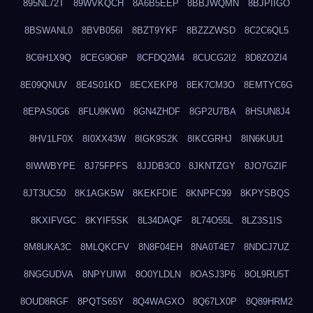
895NL72T
89WVKQCH
8A6B5EEP
8BBJWQMN
8BJPIIGO
8BSWANL0
8BVB056I
8BZT9YKF
8BZZZWSD
8C2C6QL5
8C6H1X9Q
8CEG9O6P
8CFDQ2M4
8CUCG2I2
8D8ZOZI4
8E09QNUV
8E4S01KD
8ECXEKP8
8EK7CM3O
8EMTYC6G
8EPAS0G6
8FLU9KW0
8GN4ZHDF
8GP2U7BA
8HSUN8J4
8HV1LF0X
8I0XX43W
8IGK9S2K
8IKCGRHJ
8IN6KUU1
8IWWBYPE
8J75FPFS
8JJDB3C0
8JKNTZGY
8JO7GZIF
8JT3UC50
8K1AGK5W
8KEKFDIE
8KNPFC99
8KPYSBQS
8KXIFVGC
8KYIF5SK
8L34DAQF
8L74O55L
8LZ3S1IS
8M8UKA3C
8MLQKCFV
8N8F04EH
8NA0T4E7
8NDCJ7UZ
8NGGUDVA
8NPYUIWI
8O0YLDLN
8OASJ3P6
8OL9RU5T
8OUD8RGF
8PQTS65Y
8Q4WAGXO
8Q67LX0P
8Q89HRM2