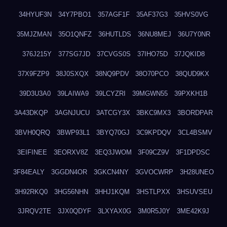
34HYUF3N
34Y7PBO1
357AGF1F
35AF37G3
35HVS0VG
35MJZMAN
35O1QNFZ
36HUTLDS
36NU8MEJ
36U7Y0NR
376J215Y
377SG7JD
37CVGS0S
37IHO75D
37JQKID8
37X9FZP9
38J0SXQX
38NQ9PDV
38O70PCO
38QUD9KX
39D3U3A0
39LAIWA9
39LCYZRI
39MGWN55
39PXKH1B
3A43DKQP
3AGNJUCU
3ATCGY3X
3BKC9MX3
3BORDPAR
3BVH0QRQ
3BWP93L1
3BYQ70GJ
3C9KPDQV
3CL4BSMV
3EIFINEE
3EORXV8Z
3EQ3JWOM
3F09CZ9V
3F1DPDSC
3F84EALY
3GGDN4OR
3GKCN4NY
3GVOCWRP
3H28UNEO
3H92RKQ0
3HG56NHN
3HHJ1KQM
3HSTLPXX
3HSUVSEU
3JRQV2TE
3JX0QDYF
3LXYAX0G
3M0R5J0Y
3ME42K9J