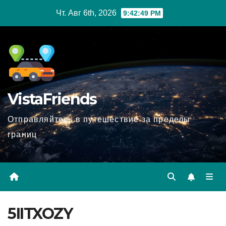
Перейти
Чт. Авг 6th, 2026
9:42:50 PM
к
содержимому
VistaFriends
Отправляйтесь в путешествие за пределы
границ
5IITXOZY