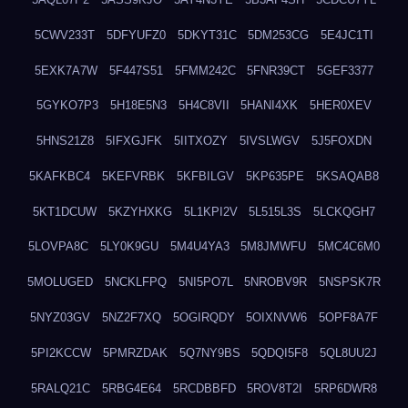
5CWV233T
5DFYUFZ0
5DKYT31C
5DM253CG
5E4JC1TI
5EXK7A7W
5F447S51
5FMM242C
5FNR39CT
5GEF3377
5GYKO7P3
5H18E5N3
5H4C8VII
5HANI4XK
5HER0XEV
5HNS21Z8
5IFXGJFK
5IITXOZY
5IVSLWGV
5J5FOXDN
5KAFKBC4
5KEFVRBK
5KFBILGV
5KP635PE
5KSAQAB8
5KT1DCUW
5KZYHXKG
5L1KPI2V
5L515L3S
5LCKQGH7
5LOVPA8C
5LY0K9GU
5M4U4YA3
5M8JMWFU
5MC4C6M0
5MOLUGED
5NCKLFPQ
5NI5PO7L
5NROBV9R
5NSPSK7R
5NYZ03GV
5NZ2F7XQ
5OGIRQDY
5OIXNVW6
5OPF8A7F
5PI2KCCW
5PMRZDAK
5Q7NY9BS
5QDQI5F8
5QL8UU2J
5RALQ21C
5RBG4E64
5RCDBBFD
5ROV8T2I
5RP6DWR8