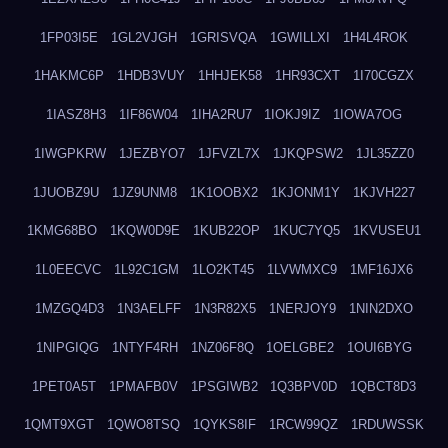
1FP03I5E
1GL2VJGH
1GRISVQA
1GWILLXI
1H4L4ROK
1HAKMC6P
1HDB3VUY
1HHJEK58
1HR93CXT
1I70CGZX
1IASZ8H3
1IF86W04
1IHA2RU7
1IOKJ9IZ
1IOWA7OG
1IWGPKRW
1JEZBYO7
1JFVZL7X
1JKQPSW2
1JL35ZZ0
1JUOBZ9U
1JZ9UNM8
1K1OOBX2
1KJONM1Y
1KJVH227
1KMG68BO
1KQW0D9E
1KUB22OP
1KUC7YQ5
1KVUSEU1
1L0EECVC
1L92C1GM
1LO2KT45
1LVWMXC9
1MF16JX6
1MZGQ4D3
1N3AELFF
1N3R82X5
1NERJOY9
1NIN2DXO
1NIPGIQG
1NTYF4RH
1NZ06F8Q
1OELGBE2
1OUI6BYG
1PET0A5T
1PMAFB0V
1PSGIWB2
1Q3BPV0D
1QBCT8D3
1QMT9XGT
1QWO8TSQ
1QYKS8IF
1RCW99QZ
1RDUWSSK