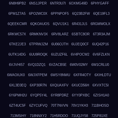
6N8H9PB2
6NS1JPER
6NTR3U7I
6OXMG49D
6PHYGAFF
6PM1Z7A5
6PO2WC0X
6PPNPOF5
6Q23B2FW
6QE19FL3
6QEEKCMR
6QKOAUOS
6QVIJ1K1
6R431JL5
6RGMWOLX
6RKWC57X
6RMKNV3X
6RV8LARZ
6SBTC8OR
6T3R3AJM
6TKE2JE3
6TPRWJZM
6U06OJTH
6UJEQ0CF
6UQ42P16
6UTK14DG
6UU9ROQK
6UZUZF6L
6V4POCW2
6V6FZLKN
6VJVHI57
6VQ1DZQ1
6VZACB5E
6W0V02MY
6W1CRLU0
6WAOIUX0
6WJXFPEM
6WSY8NWU
6XFR4OTY
6XIHLDTU
6XL3E0EQ
6XP30R7N
6XQUAXFV
6XUCD56H
6XVXTC5I
6Y6PMH2U
6YQP5Y4L
6YR8PDRZ
6YY0PXBC
6ZISH1A0
6ZT4UC5F
6ZYCUFVQ
70T7NVVN
70V1YKH3
711BHOSD
713M5IHY
718NNXY2
71H5RDOO
71UQJY58
725P81XE