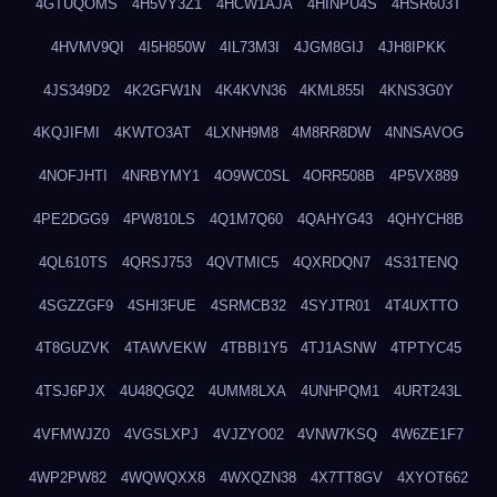
4GTUQOMS
4H5VY3Z1
4HCW1AJA
4HINPU4S
4HSR603T
4HVMV9QI
4I5H850W
4IL73M3I
4JGM8GIJ
4JH8IPKK
4JS349D2
4K2GFW1N
4K4KVN36
4KML855I
4KNS3G0Y
4KQJIFMI
4KWTO3AT
4LXNH9M8
4M8RR8DW
4NNSAVOG
4NOFJHTI
4NRBYMY1
4O9WC0SL
4ORR508B
4P5VX889
4PE2DGG9
4PW810LS
4Q1M7Q60
4QAHYG43
4QHYCH8B
4QL610TS
4QRSJ753
4QVTMIC5
4QXRDQN7
4S31TENQ
4SGZZGF9
4SHI3FUE
4SRMCB32
4SYJTR01
4T4UXTTO
4T8GUZVK
4TAWVEKW
4TBBI1Y5
4TJ1ASNW
4TPTYC45
4TSJ6PJX
4U48QGQ2
4UMM8LXA
4UNHPQM1
4URT243L
4VFMWJZ0
4VGSLXPJ
4VJZYO02
4VNW7KSQ
4W6ZE1F7
4WP2PW82
4WQWQXX8
4WXQZN38
4X7TT8GV
4XYOT662