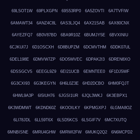
69LSOT1W
69PLXGPN
69S53RP0
6A5ZOVTI
6A7TVFIW
6AMAWT34
6ANZ4C8L
6AS3LJQ4
6AX21SAB
6AX80CNX
6AYEZFQ7
6B0V87BD
6BA9R10Z
6BUMJY5E
6BVXINIU
6CJKUI7J
6D1OSCXH
6D8BUPZM
6DCMVTHM
6DDK07UL
6DEL198E
6DMVW7ZP
6DO5WVEC
6DPAK2I3
6DREN8XO
6DSSGCV5
6EEGL9Z9
6EI21UCB
6EMNTEE0
6F1DJ5WF
6G3CXI93
6G3KEGYN
6H6L0Z3E
6HD2DCBO
6HM0FQJT
6HWL9A3P
6I5IUH76
6JGSI1UR
6JQL3WKJ
6K3EBPX1
6K3WDMWT
6KDND60Z
6KOOILKY
6KPMGXPJ
6LGMA8OZ
6LI78JDL
6LL59T6X
6LSD5KCS
6LSGIF7V
6MC7XUTQ
6MNBISNE
6MRU4GHW
6MRWI2FW
6MUKQ2Q2
6N6MCPD2