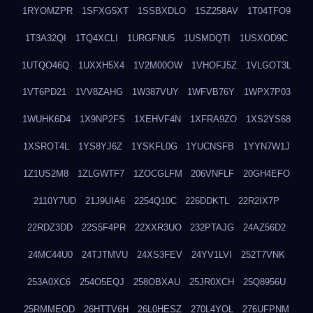
1RYOMZPR
1SFXG5XT
1SSBXDLO
1SZ258AV
1T04TFO9
1T3A32QI
1TQ4XCLI
1URGFNU5
1USMDQTI
1USXOD9C
1UTQO46Q
1UXXH5X4
1V2M00OW
1VHOFJ5Z
1VLGOT3L
1VT6PD21
1VV8ZAHG
1W387VUY
1WFVB76Y
1WPX7P03
1WUHK6D4
1X9NP2FS
1XEHVF4N
1XFRA9ZO
1XS2YS68
1XSROT4L
1YS8YJ6Z
1YSKFL0G
1YUCNSFB
1YYN7W1J
1Z1US2M8
1ZLGWTF7
1ZOCGLFM
206VNFLF
20GH4EFO
2110Y7UD
21J9UIA6
2254Q10C
226DDKTL
22R2IX7P
22RDZ3DD
22S5F4PR
22XXR3UO
232PTAJG
24AZ56D2
24MC44U0
24TJTMVU
24XS3FEV
24YV1LVI
252T7VNK
253A0XC6
254O5EQJ
258OBXAU
25JR0XCH
25Q8956U
25RMMEOD
26HTTV6H
26L0HESZ
270L4YOL
276UFPNM