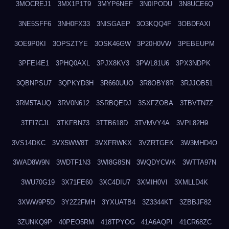
3MOCREJ1
3MX1P1T9
3MYP6NEF
3N0IPODU
3N8UCE6Q
3NE5SFF6
3NH0FX33
3NISGAEP
3O3KQQ4F
3OBDFAXI
3OE9P0KI
3OPSZTYE
3OSK46GW
3P20H0VW
3PEBEUPM
3PFEI4E1
3PHQ0AXL
3PJX8KV3
3PWL81U6
3PX3NDPK
3QBNPSU7
3QPKYD3H
3R660UUO
3R8OBY8R
3RJJOB51
3RM5TAUQ
3RV0N612
3SRBQEDJ
3SXFZOBA
3TBVTN7Z
3TFI7CJL
3TKFBN73
3TTB618D
3TVMVY4A
3VPL82H9
3VS14DKC
3VX5WW8T
3VXFRWKX
3VZRTGEK
3W3MHD4O
3WAD8W9N
3WDTF1N3
3WI8G8SN
3WQDYCWK
3WTTA97N
3WU70G19
3X71FE60
3XC4DIU7
3XMIH0VI
3XMLLD4K
3XWW9P5D
3Y2Z2FMH
3YXUATB4
3Z3344KT
3ZBBJF82
3ZUNKQ9P
40PEO5RM
418TPYOG
41A6AQPI
41CR68ZC