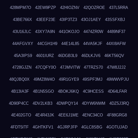
428MPM7O
42EW9PZP
42HIOZNV
42QOZROE
437L5RRA
43BE766X
43EEF23E
43IP3TZ3
43OJ1AEY
43SSFXBJ
43U16JLC
43XY7A9N
441OKOJO
4474ZR0W
4489NF37
44AFGVXY
44CGH1H9
44E14L85
44VA5KJF
44XI8AFW
45A3IPS9
4601IURZ
46DGB3L9
46DLKJV6
46KT56QV
4728GJZN
47CQFY0O
47JMVITW
47TRZS70
47W8J2J2
48QJBQ0X
49MZ8W4O
49R1GYE9
49SPF3MJ
49WWVPJU
4B13IA3F
4B1N5SGO
4BOKJ6KQ
4C9HCESS
4D64LFAR
4D90P4CC
4DV2LKB3
4DWPQY14
4DYW6NWM
4DZ5J3RQ
4E402GTO
4E4R43JK
4EE6J1ME
4ENC34CO
4F88GRG8
4FDT5ITF
4GHTKFV1
4GJRPJFP
4GLC8SBG
4GOTUJAD