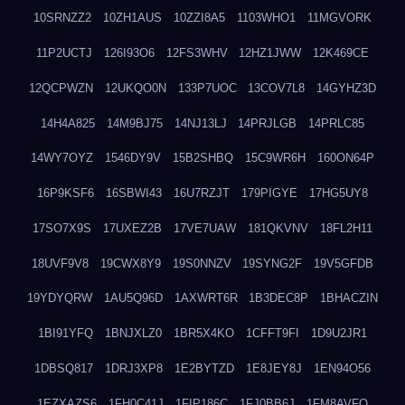
10SRNZZ2
10ZH1AUS
10ZZI8A5
1103WHO1
11MGVORK
11P2UCTJ
126I93O6
12FS3WHV
12HZ1JWW
12K469CE
12QCPWZN
12UKQO0N
133P7UOC
13COV7L8
14GYHZ3D
14H4A825
14M9BJ75
14NJ13LJ
14PRJLGB
14PRLC85
14WY7OYZ
1546DY9V
15B2SHBQ
15C9WR6H
160ON64P
16P9KSF6
16SBWI43
16U7RZJT
179PIGYE
17HG5UY8
17SO7X9S
17UXEZ2B
17VE7UAW
181QKVNV
18FL2H11
18UVF9V8
19CWX8Y9
19S0NNZV
19SYNG2F
19V5GFDB
19YDYQRW
1AU5Q96D
1AXWRT6R
1B3DEC8P
1BHACZIN
1BI91YFQ
1BNJXLZ0
1BR5X4KO
1CFFT9FI
1D9U2JR1
1DBSQ817
1DRJ3XP8
1E2BYTZD
1E8JEY8J
1EN94O56
1EZXAZS6
1FH0C41J
1FIP186C
1FJ0BB6J
1FM8AVFQ