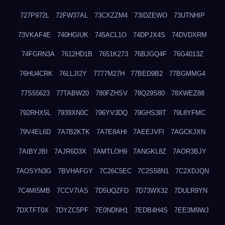
727P972L
72FW37AL
73CXZZM4
73IDZEWO
73UTNHIP
73VKAF4E
740HGIUK
745ACL1O
74DPJX4S
74DVDXRM
74FGRN3A
7612HD1B
7651K273
76BJGQ4F
76G4013Z
76HU4CRK
76LLJI2Y
7777M27H
77BED9B2
77BGMMG4
77S55623
77TABW20
780FZHSV
78Q29S80
78XWEZ88
792RHX5L
7939XN0C
796YV3DQ
79GHS38T
79L8YFMC
79V4EL6D
7A7B2KTK
7A7E8AHI
7AEEJVFI
7AGCKJXN
7AIBYJBI
7AJR6D3X
7AMTLOH9
7ANGKL8Z
7AOR3BJY
7AOSYN3G
7BVHAFGY
7C26C5EC
7C2S58N1
7C2XDJQN
7C4MI5MB
7CCV7IAS
7D5UQZFD
7D73WX32
7DULR9YN
7DXTFT0X
7DYZC5PF
7E0NDNH1
7EDB4H4S
7EE3M9WJ