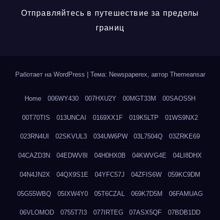
Отправляйтесь в путешествие за пределы
границ
Работает на WordPress
|
Тема: Newspaperex, автор
Themeansar
Home
006WY430
007HXU2Y
00MGT33M
00SAOS5H
00T70TIS
013UNCAI
0169XX1F
019K5LTP
01WS9NX2
023RN4UI
02SKVUL3
034UW6PW
03L7504Q
03ZRKE69
04CAZD3N
04EDWV8I
04H0HX0B
04KWVG4E
04LI8DHX
04N4JN2X
04QX9S1E
04YFC57J
04ZFIS6W
059KC9DM
05G55WBQ
05IXW4Y0
05T6CZAL
069K7D5M
06FAMUAG
06VLOMOD
0755T7I3
077IRTEG
07ASX5QF
07BDB1DD