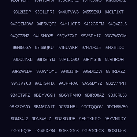
92QF91PP
939W5AR4
93BCKCKZ
93HKS0RJ
93KMD0XZ
93L2IZDP
93Q1LPRJ
944UTVW8
94555E9U
94CLT1XT
94CQZMDW
94E5VQT2
94H1UCPR
94J2GRFM
94Q4Z2L5
94Q772HZ
94USHO25
95QVZ7XT
95VSPH17
96G7WZOM
96NI50GA
97I66QKU
97IBUWKR
97N7DKJ5
984XBLDC
98DD8YXB
98HGTYIJ
98P1JO9O
98PIYSH9
98RHROFI
98RZWLDP
990W4OYL
9940JJHF
99GDI1ZW
99HRLVZZ
99NJVYC8
9AEIGFHX
9AJPFPA0
9AS5DY7Z
9B2V77PH
9B4CT9PZ
9BEYVG9H
9BGYPM4O
9BIRO8AZ
9BJ6RL38
9BKZ7AVO
9BM67W1T
9C63LNEL
9D0TQQOV
9DFN8WE0
9DI434L2
9DN34ALZ
9DZBDJRE
9EKTXKPO
9EYVNRDY
9G0TFQ0E
9G4PXZ84
9G68DG08
9GPGCFCS
9GSLIJ08