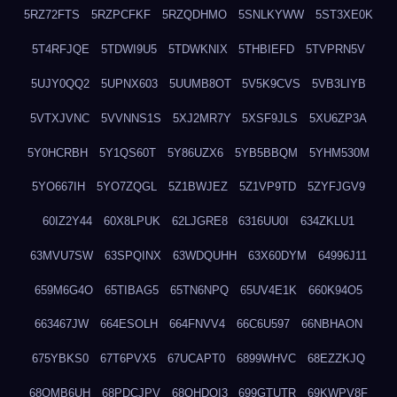
5RZ72FTS
5RZPCFKF
5RZQDHMO
5SNLKYWW
5ST3XE0K
5T4RFJQE
5TDWI9U5
5TDWKNIX
5THBIEFD
5TVPRN5V
5UJY0QQ2
5UPNX603
5UUMB8OT
5V5K9CVS
5VB3LIYB
5VTXJVNC
5VVNNS1S
5XJ2MR7Y
5XSF9JLS
5XU6ZP3A
5Y0HCRBH
5Y1QS60T
5Y86UZX6
5YB5BBQM
5YHM530M
5YO667IH
5YO7ZQGL
5Z1BWJEZ
5Z1VP9TD
5ZYFJGV9
60IZ2Y44
60X8LPUK
62LJGRE8
6316UU0I
634ZKLU1
63MVU7SW
63SPQINX
63WDQUHH
63X60DYM
64996J11
659M6G4O
65TIBAG5
65TN6NPQ
65UV4E1K
660K94O5
663467JW
664ESOLH
664FNVV4
66C6U597
66NBHAON
675YBKS0
67T6PVX5
67UCAPT0
6899WHVC
68EZZKJQ
68OMB6UH
68PDCJPV
68QHDOI3
699GTUTR
69KWPV8F