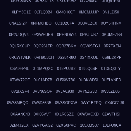
0KFC83WS
0KHXDLT8
0KO7R0BZ
0LA240G7
0LIQ91PM
0LPY3G1Z
0LTLQ0B4
0M40H0CT
0MCMJJJP
0N1LZI50
0NALSI2P
0NFM8HBQ
0O1D2CFA
0O3VCZC0
0OY5HHNM
0P2UDQV4
0P3WEUER
0PHNO5Y4
0PPJIUB7
0PUMEZB4
0QLRKCUP
0QO261FR
0QR27BKM
0QV0STGJ
0R7FXEI4
0RCWTWLK
0RH9C3CH
0S284R8O
0S4IXXQE
0S9E2KPP
0SA9HP4L
0T1MPQXC
0T8PUJB2
0T9LQ0SF
0TDEQ0TY
0TWV72OF
0U01AD7B
0U56W7B0
0UDKWD5I
0UELVNFD
0V2IXSF4
0V3N6SQF
0VJAC930
0VY5ZG3D
0W3LZD86
0W58MBQO
0W5D86N5
0W8SOPXW
0WY1BFPQ
0X4GG1J6
0XAANC43
0XI05VVT
0XLR0SZZ
0XW3VGXD
0ZAVTHSI
0ZM4J2CX
0ZVYGAG2
0ZXS0PVO
105XMS37
10LFO9CA