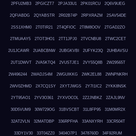
2PFU2MB3
2PGICZT7
2PJA33U1
2PK01RCU
2Q6V9UEG
2QFIABDG
2QYABSTR
2R02B74P
2RPXRAZM
2SAV54DE
2SS1XHM0
2T0TIR21
2T4QFIOC
2T8M8OOV
2TGAD2ZO
2TMUAAY5
2TOT3HO1
2TT1JPJ0
2TVCNBU8
2TWC2CET
2U1JCAWR
2UABCBNW
2UBGKVBI
2UFYK23Q
2UHBAVSU
2UT1DWVT
2VA5KTQ4
2VUSTJE1
2VY55Q8B
2W29565T
2W496244
2WADJS4M
2WGUIKKG
2WK2EL88
2WNPNKRH
2WV0ZHMD
2X7CQ1SY
2XYTJWGS
2Y7I1IC2
2YKK8NSK
2YT95AO1
2YV3O361
2YXVOCOL
2Z2JNBKZ
2ZAJL9NV
30D5VUM9
30W729OG
31BVSCBT
31L8FP95
31M0MR2X
32AT2VLN
32MATDBP
336RPFHA
33ANXYRH
33CR504T
33DY1V30
33T04ZZ0
3404O7P1
3478760D
34F92RUM