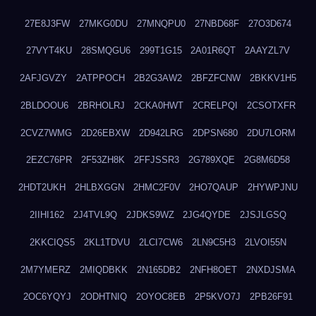
27E8J3FW
27MKG0DU
27MNQPU0
27NBD68F
27O3D674
27VYT4KU
28SMQGU6
299T1G15
2A01R6QT
2AAYZL7V
2AFJGVZY
2ATPPOCH
2B2G3AW2
2BFZFCNW
2BKKV1H5
2BLDOOU6
2BRHOLRJ
2CKA0HWT
2CRELPQI
2CSOTXFR
2CVZ7WMG
2D26EBXW
2D942LRG
2DPSN680
2DU7LORM
2EZC76PR
2F53ZH8K
2FFJSSR3
2G789XQE
2G8M6D58
2HDT2UKH
2HLBXGGN
2HMC2F0V
2HO7QAUP
2HYWPJNU
2IIHI162
2J4TVL9Q
2JDKS9WZ
2JG4QYDE
2JSJLGSQ
2KKCIQS5
2KL1TDVU
2LCI7CW6
2LN9C5H3
2LVOI55N
2M7YMERZ
2MIQDBKK
2N165DB2
2NFH8OET
2NXDJSMA
2OC6YQYJ
2ODHTNIQ
2OYOC8EB
2P5KVO7J
2PB26F91