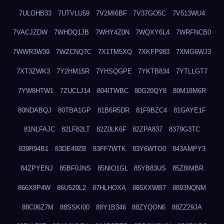
7ULOHB33
7UTVLU59
7V2MI6BF
7V37GO5C
7V513WU4
7VACJZDW
7WHDQ1JB
7WHY4Z0N
7WQXY6L4
7WRFNCB0
7WWR3W39
7WZCNQ7C
7X1TM5XQ
7XKFP983
7XMG6WJ3
7XT3ZWK3
7Y2HM15R
7YHSQGPE
7YKTB834
7YTLLGT7
7YW8HTW1
7ZUCLJ14
804ITWBC
80G20QY8
80M18M6R
80NDABQJ
80TBA1GP
81B6R5DR
81F9BZC4
81GAYE1F
81NLFAJC
82LF82LT
82Z0LK6F
82ZPA837
8379G3TC
839R94B1
83DE49ZB
83FF7WTK
83Y6WTO0
843AMPY3
84ZPYENJ
85BF0JNS
85NIO1GL
85YB83US
85Z8IMBR
866X8P4W
86U520L2
87HLHOXA
885XXWB7
8893NQNM
88C06Z7M
88SSKI00
88Y1B346
88ZYQON6
88ZZ29JA