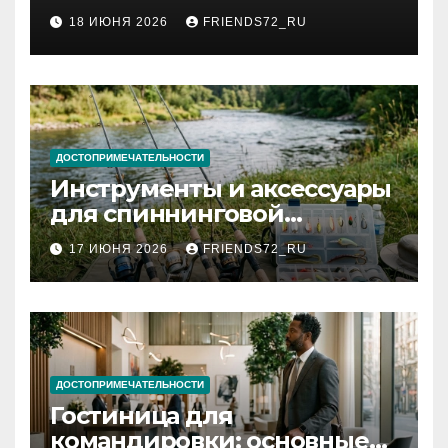
2026 году: сроки от 3 дней
18 ИЮНЯ 2026
FRIENDS72_RU
и список необходимых
документов
ДОСТОПРИМЕЧАТЕЛЬНОСТИ
Инструменты и аксессуары
для спиннинговой
рыбалки: назначение и
17 ИЮНЯ 2026
FRIENDS72_RU
типы
ДОСТОПРИМЕЧАТЕЛЬНОСТИ
Гостиница для
командировки: основные