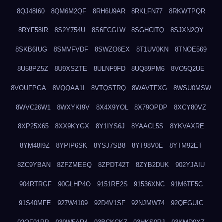
8QJ48I60
8QM6M2QF
8RH6U9AR
8RKLFN77
8RKWTPQR
8RYF58IR
8S2Y754U
8S6FCGLW
8SGHCITQ
8SJXN2QY
8SKB6IUG
8SMVFVDF
8SWZO6EX
8T1UV0KN
8TNOE569
8U58PZ5Z
8U9XSZTE
8ULNF9FD
8UQ89PM6
8VO5Q2UE
8VOUFPGA
8VQQAA1I
8VTQSTRQ
8WAVTFXG
8WSU0MSW
8WVC26W1
8WXYKI9V
8X4X9YOL
8X79OPDP
8XCY80VZ
8XP25X65
8XX9KYGX
8Y1IYS6J
8YAACL5S
8YKVAXRE
8YM48I9Z
8YPIP6SK
8YSJ7SB8
8YT98V0E
8YTM92ET
8ZC9YBAN
8ZFZMEEQ
8ZPDT42T
8ZYB2DUK
902YJAIU
904RTRGF
90GLHP4O
9151RE2S
91536XNC
91M6TF5C
91S40MFE
927W4109
92D4V1SF
92NJMW74
92QEGUIC