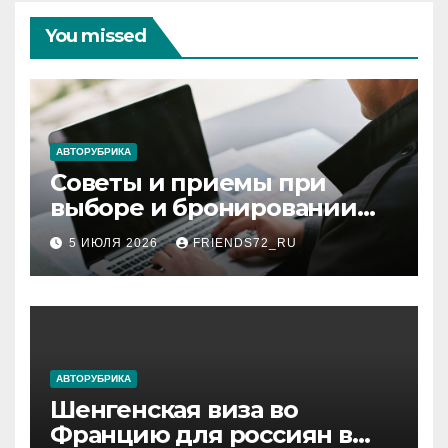
You missed
АВТОРУБРИКА
Советы и приемы при
выборе и бронировании
авиабилетов
5 ИЮЛЯ 2026
FRIENDS72_RU
АВТОРУБРИКА
Шенгенская виза во
Францию для россиян в