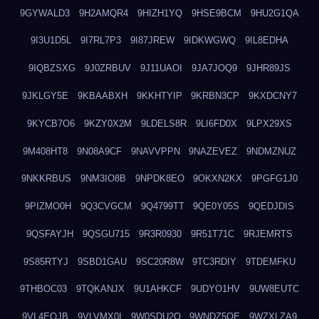
9GYWALD3
9H2AMQR4
9HIZH1YQ
9HSE9BCM
9HU2G1QA
9I3U1D5L
9I7RL7P3
9I87JREW
9IDKWGWQ
9IL8EDHA
9IQBZSXG
9J0ZRBUV
9J11UAOI
9JA7JOQ9
9JHR89JS
9JKLGY5E
9KBAABXH
9KKHTYIP
9KRBN3CP
9KXDCNY7
9KYCB7O6
9KZY0X2M
9LDELS8R
9LI6FD0X
9LPX29XS
9M408HT8
9N08A9CF
9NAVVPPN
9NAZEVEZ
9NDMZNUZ
9NKKRBUS
9NM3IO8B
9NPDK8EO
9OKXN2KX
9PGFG1J0
9PIZMO0H
9Q3CVGCM
9Q4799TT
9QE0Y05S
9QEDJDIS
9QSFAYJH
9QSGU715
9R3R0930
9R51T71C
9RJEMRTS
9S85RTYJ
9SBD1GAU
9SC20R8W
9TC3RDIY
9TDEMFKU
9THBOC03
9TQKANJX
9U1AHKCF
9UDYO1HV
9UW8EUTC
9VL4EOJB
9VLVMX0I
9W0SDU2O
9WNDZ5OE
9WZXLZA9