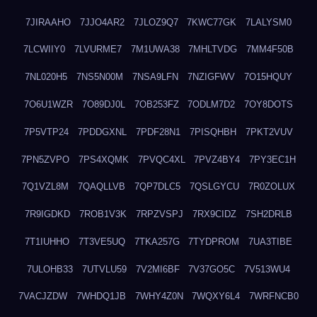
7JIRAAHO
7JJO4AR2
7JLOZ9Q7
7KWC77GK
7LALYSM0
7LCWIIY0
7LVURME7
7M1UWA38
7MHLTVDG
7MM4F50B
7NL020H5
7NS5N00M
7NSA9LFN
7NZIGFWV
7O15HQUY
7O6U1WZR
7O89DJ0L
7OB253FZ
7ODLM7D2
7OY8DOTS
7P5VTP24
7PDDGXNL
7PDF28N1
7PISQHBH
7PKT2VUV
7PN5ZVPO
7PS4XQMK
7PVQC4XL
7PVZ4BY4
7PY3EC1H
7Q1VZL8M
7QAQLLVB
7QP7DLC5
7QSLGYCU
7R0ZOLUX
7R9IGDKD
7ROB1V3K
7RPZVSPJ
7RX9CIDZ
7SH2DRLB
7T1IUHHO
7T3VE5UQ
7TKA257G
7TYDPROM
7UA3TIBE
7ULOHB33
7UTVLU59
7V2MI6BF
7V37GO5C
7V513WU4
7VACJZDW
7WHDQ1JB
7WHY4Z0N
7WQXY6L4
7WRFNCB0