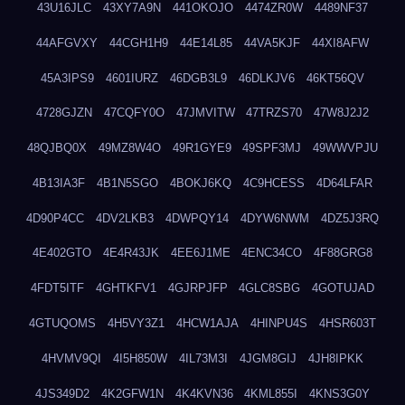
43U16JLC
43XY7A9N
441OKOJO
4474ZR0W
4489NF37
44AFGVXY
44CGH1H9
44E14L85
44VA5KJF
44XI8AFW
45A3IPS9
4601IURZ
46DGB3L9
46DLKJV6
46KT56QV
4728GJZN
47CQFY0O
47JMVITW
47TRZS70
47W8J2J2
48QJBQ0X
49MZ8W4O
49R1GYE9
49SPF3MJ
49WWVPJU
4B13IA3F
4B1N5SGO
4BOKJ6KQ
4C9HCESS
4D64LFAR
4D90P4CC
4DV2LKB3
4DWPQY14
4DYW6NWM
4DZ5J3RQ
4E402GTO
4E4R43JK
4EE6J1ME
4ENC34CO
4F88GRG8
4FDT5ITF
4GHTKFV1
4GJRPJFP
4GLC8SBG
4GOTUJAD
4GTUQOMS
4H5VY3Z1
4HCW1AJA
4HINPU4S
4HSR603T
4HVMV9QI
4I5H850W
4IL73M3I
4JGM8GIJ
4JH8IPKK
4JS349D2
4K2GFW1N
4K4KVN36
4KML855I
4KNS3G0Y