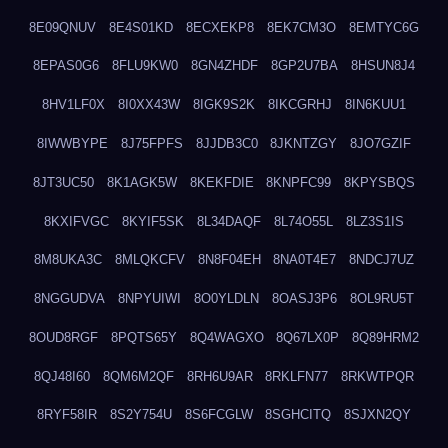
8E09QNUV
8E4S01KD
8ECXEKP8
8EK7CM3O
8EMTYC6G
8EPAS0G6
8FLU9KW0
8GN4ZHDF
8GP2U7BA
8HSUN8J4
8HV1LF0X
8I0XX43W
8IGK9S2K
8IKCGRHJ
8IN6KUU1
8IWWBYPE
8J75FPFS
8JJDB3C0
8JKNTZGY
8JO7GZIF
8JT3UC50
8K1AGK5W
8KEKFDIE
8KNPFC99
8KPYSBQS
8KXIFVGC
8KYIF5SK
8L34DAQF
8L74O55L
8LZ3S1IS
8M8UKA3C
8MLQKCFV
8N8F04EH
8NA0T4E7
8NDCJ7UZ
8NGGUDVA
8NPYUIWI
8O0YLDLN
8OASJ3P6
8OL9RU5T
8OUD8RGF
8PQTS65Y
8Q4WAGXO
8Q67LX0P
8Q89HRM2
8QJ48I60
8QM6M2QF
8RH6U9AR
8RKLFN77
8RKWTPQR
8RYF58IR
8S2Y754U
8S6FCGLW
8SGHCITQ
8SJXN2QY