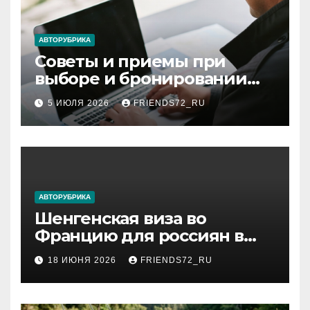
АВТОРУБРИКА
Советы и приемы при
выборе и бронировании
авиабилетов
5 ИЮЛЯ 2026
FRIENDS72_RU
АВТОРУБРИКА
Шенгенская виза во
Францию для россиян в
2026 году: сроки от 3 дней
18 ИЮНЯ 2026
FRIENDS72_RU
и список необходимых
документов