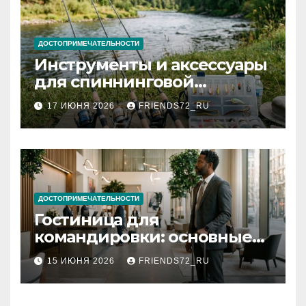
ДОСТОПРИМЕЧАТЕЛЬНОСТИ
Инструменты и аксессуары
для спиннинговой
рыбалки: назначение и
17 ИЮНЯ 2026
FRIENDS72_RU
типы
ДОСТОПРИМЕЧАТЕЛЬНОСТИ
Гостиница для
командировки: основные
критерии выбора
15 ИЮНЯ 2026
FRIENDS72_RU