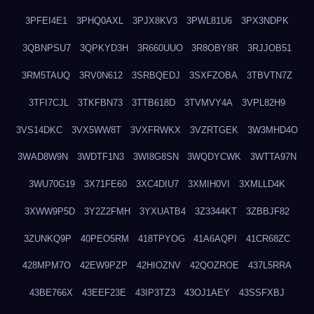
3PFEI4E1
3PHQ0AXL
3PJX8KV3
3PWL81U6
3PX3NDPK
3QBNPSU7
3QPKYD3H
3R660UUO
3R8OBY8R
3RJJOB51
3RM5TAUQ
3RV0N612
3SRBQEDJ
3SXFZOBA
3TBVTN7Z
3TFI7CJL
3TKFBN73
3TTB618D
3TVMVY4A
3VPL82H9
3VS14DKC
3VX5WW8T
3VXFRWKX
3VZRTGEK
3W3MHD4O
3WAD8W9N
3WDTF1N3
3WI8G8SN
3WQDYCWK
3WTTA97N
3WU70G19
3X71FE60
3XC4DIU7
3XMIH0VI
3XMLLD4K
3XWW9P5D
3Y2Z2FMH
3YXUATB4
3Z3344KT
3ZBBJF82
3ZUNKQ9P
40PEO5RM
418TPYOG
41A6AQPI
41CR68ZC
428MPM7O
42EW9PZP
42HIOZNV
42QOZROE
437L5RRA
43BE766X
43EEF23E
43IP3TZ3
43OJ1AEY
43SSFXBJ