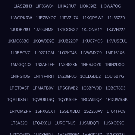
1IASZ8H3
1IF86W04
1IHA2RU7
1IOKJ9IZ
1IOWA7OG
1IWGPKRW
1JEZBYO7
1JFVZL7X
1JKQPSW2
1JL35ZZ0
1JUOBZ9U
1JZ9UNM8
1K1OOBX2
1KJONM1Y
1KJVH227
1KMG68BO
1KQW0D9E
1KUB22OP
1KUC7YQ5
1KVUSEU1
1L0EECVC
1L92C1GM
1LO2KT45
1LVWMXC9
1MF16JX6
1MZGQ4D3
1N3AELFF
1N3R82X5
1NERJOY9
1NIN2DXO
1NIPGIQG
1NTYF4RH
1NZ06F8Q
1OELGBE2
1OUI6BYG
1PET0A5T
1PMAFB0V
1PSGIWB2
1Q3BPV0D
1QBCT8D3
1QMT9XGT
1QWO8TSQ
1QYKS8IF
1RCW99QZ
1RDUWSSK
1RYOMZPR
1SFXG5XT
1SSBXDLO
1SZ258AV
1T04TFO9
1T3A32QI
1TQ4XCLI
1URGFNU5
1USMDQTI
1USXOD9C
1UTQO46Q
1UXXH5X4
1V2M00OW
1VHOFJ5Z
1VLGOT3L