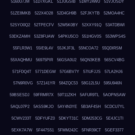
5160U7JM
51D7XGKL
51JUGSIB
51MY24WU
51VJOSDY
51ZE8MKB
522X4O28
52D4GH9B
52FJKYTB
52MOA4HC
52SYO0Q2
52TPECFV
52W5K0BY
52XXY91Q
53ATDBWI
53EKZAMH
53Z8FUAW
54PKU5CO
551HGV0S
553WPS4S
55FLR3W1
55IE9L4V
55JKJF3L
55NCOA72
55QDIRSM
55XAQHMU
56975PIR
56GSA0U2
56QN3KEB
56SCV4BG
571FDQ4T
5771DEGW
57G6BV7Y
57IUFJJS
57LA2HJ6
57N9R0VG
57Z141YR
584ZQC53
58G12L5U
595U946N
59BSESDJ
59FRMR7X
59T11ZKH
5AFUR9TL
5AOPNSAW
5AQL07P2
5ASS9KJO
5AY4N3YE
5B3AF4SH
5CDCU7YL
5CWV233T
5DFYUFZ0
5DKYT31C
5DM253CG
5E4JC1TI
5EXK7A7W
5F447S51
5FMM242C
5FNR39CT
5GEF3377