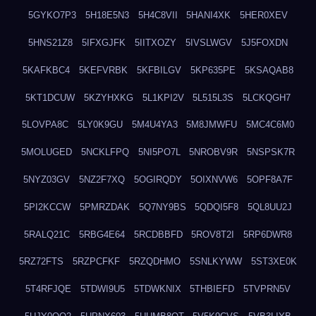
5GYKO7P3
5H18E5N3
5H4C8VII
5HANI4XK
5HER0XEV
5HNS21Z8
5IFXGJFK
5IITXOZY
5IVSLWGV
5J5FOXDN
5KAFKBC4
5KEFVRBK
5KFBILGV
5KP635PE
5KSAQAB8
5KT1DCUW
5KZYHXKG
5L1KPI2V
5L515L3S
5LCKQGH7
5LOVPA8C
5LY0K9GU
5M4U4YA3
5M8JMWFU
5MC4C6M0
5MOLUGED
5NCKLFPQ
5NI5PO7L
5NROBV9R
5NSPSK7R
5NYZ03GV
5NZ2F7XQ
5OGIRQDY
5OIXNVW6
5OPF8A7F
5PI2KCCW
5PMRZDAK
5Q7NY9BS
5QDQI5F8
5QL8UU2J
5RALQ21C
5RBG4E64
5RCDBBFD
5ROV8T2I
5RP6DWR8
5RZ72FTS
5RZPCFKF
5RZQDHMO
5SNLKYWW
5ST3XE0K
5T4RFJQE
5TDWI9U5
5TDWKNIX
5THBIEFD
5TVPRN5V