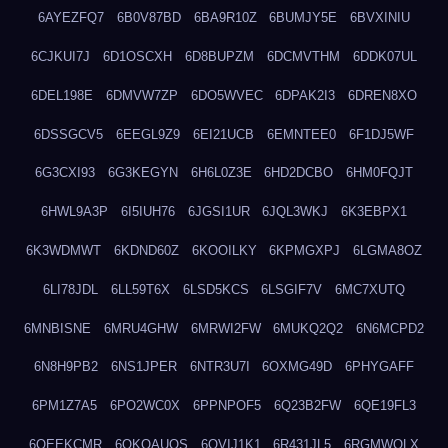
6AYEZFQ7
6B0V87BD
6BA9R10Z
6BUMJY5E
6BVXINIU
6CJKUI7J
6D1OSCXH
6D8BUPZM
6DCMVTHM
6DDK07UL
6DEL198E
6DMVW7ZP
6DO5WVEC
6DPAK2I3
6DREN8XO
6DSSGCV5
6EEGL9Z9
6EI21UCB
6EMNTEE0
6F1DJ5WF
6G3CXI93
6G3KEGYN
6H6L0Z3E
6HD2DCBO
6HM0FQJT
6HWL9A3P
6I5IUH76
6JGSI1UR
6JQL3WKJ
6K3EBPX1
6K3WDMWT
6KDND60Z
6KOOILKY
6KPMGXPJ
6LGMA8OZ
6LI78JDL
6LL59T6X
6LSD5KCS
6LSGIF7V
6MC7XUTQ
6MNBISNE
6MRU4GHW
6MRWI2FW
6MUKQ2Q2
6N6MCPD2
6N8H9PB2
6NS1JPER
6NTR3U7I
6OXMG49D
6PHYGAFF
6PM1Z7A5
6PO2WC0X
6PPNPOF5
6Q23B2FW
6QE19FL3
6QEEKCMR
6QKOAUOS
6QVIJ1K1
6R431JL5
6RGMWOLX