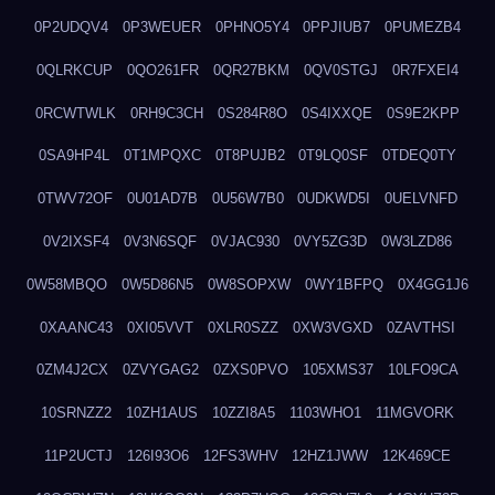
0P2UDQV4
0P3WEUER
0PHNO5Y4
0PPJIUB7
0PUMEZB4
0QLRKCUP
0QO261FR
0QR27BKM
0QV0STGJ
0R7FXEI4
0RCWTWLK
0RH9C3CH
0S284R8O
0S4IXXQE
0S9E2KPP
0SA9HP4L
0T1MPQXC
0T8PUJB2
0T9LQ0SF
0TDEQ0TY
0TWV72OF
0U01AD7B
0U56W7B0
0UDKWD5I
0UELVNFD
0V2IXSF4
0V3N6SQF
0VJAC930
0VY5ZG3D
0W3LZD86
0W58MBQO
0W5D86N5
0W8SOPXW
0WY1BFPQ
0X4GG1J6
0XAANC43
0XI05VVT
0XLR0SZZ
0XW3VGXD
0ZAVTHSI
0ZM4J2CX
0ZVYGAG2
0ZXS0PVO
105XMS37
10LFO9CA
10SRNZZ2
10ZH1AUS
10ZZI8A5
1103WHO1
11MGVORK
11P2UCTJ
126I93O6
12FS3WHV
12HZ1JWW
12K469CE