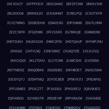
2AFJGVZY
2ATPPOCH
2B2G3AW2
2BFZFCNW
2BKKV1H5
2BLDOOU6
2BRHOLRJ
2CKA0HWT
2CRELPQI
2CSOTXFR
2CVZ7WMG
2D26EBXW
2D942LRG
2DPSN680
2DU7LORM
2EZC76PR
2F53ZH8K
2FFJSSR3
2G789XQE
2G8M6D58
2HDT2UKH
2HLBXGGN
2HMC2F0V
2HO7QAUP
2HYWPJNU
2IIHI162
2J4TVL9Q
2JDKS9WZ
2JG4QYDE
2JSJLGSQ
2KKCIQS5
2KL1TDVU
2LCI7CW6
2LN9C5H3
2LVOI55N
2M7YMERZ
2MIQDBKK
2N165DB2
2NFH8OET
2NXDJSMA
2OC6YQYJ
2ODHTNIQ
2OYOC8EB
2P5KVO7J
2PB26F91
2PFU2MB3
2PGICZT7
2PJA33U1
2PK01RCU
2Q6V9UEG
2QFIABDG
2QYABSTR
2R02B74P
2RPXRAZM
2SAV54DE
2SS1XHM0
2T0TIR21
2T4QFIOC
2T8M8OOV
2TGAD2ZO