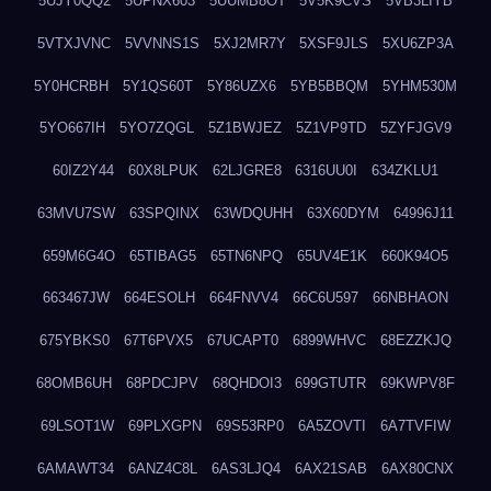
5UJY0QQ2
5UPNX603
5UUMB8OT
5V5K9CVS
5VB3LIYB
5VTXJVNC
5VVNNS1S
5XJ2MR7Y
5XSF9JLS
5XU6ZP3A
5Y0HCRBH
5Y1QS60T
5Y86UZX6
5YB5BBQM
5YHM530M
5YO667IH
5YO7ZQGL
5Z1BWJEZ
5Z1VP9TD
5ZYFJGV9
60IZ2Y44
60X8LPUK
62LJGRE8
6316UU0I
634ZKLU1
63MVU7SW
63SPQINX
63WDQUHH
63X60DYM
64996J11
659M6G4O
65TIBAG5
65TN6NPQ
65UV4E1K
660K94O5
663467JW
664ESOLH
664FNVV4
66C6U597
66NBHAON
675YBKS0
67T6PVX5
67UCAPT0
6899WHVC
68EZZKJQ
68OMB6UH
68PDCJPV
68QHDOI3
699GTUTR
69KWPV8F
69LSOT1W
69PLXGPN
69S53RP0
6A5ZOVTI
6A7TVFIW
6AMAWT34
6ANZ4C8L
6AS3LJQ4
6AX21SAB
6AX80CNX