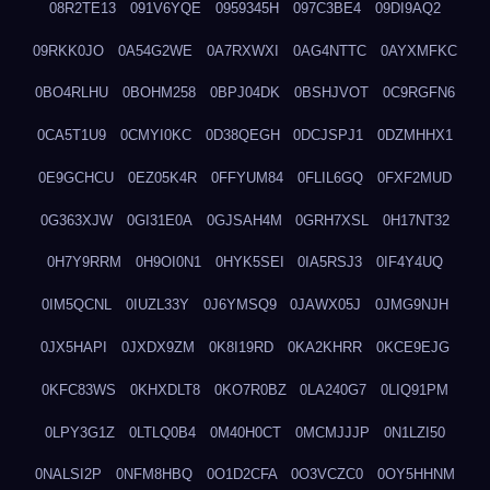
08R2TE13
091V6YQE
0959345H
097C3BE4
09DI9AQ2
09RKK0JO
0A54G2WE
0A7RXWXI
0AG4NTTC
0AYXMFKC
0BO4RLHU
0BOHM258
0BPJ04DK
0BSHJVOT
0C9RGFN6
0CA5T1U9
0CMYI0KC
0D38QEGH
0DCJSPJ1
0DZMHHX1
0E9GCHCU
0EZ05K4R
0FFYUM84
0FLIL6GQ
0FXF2MUD
0G363XJW
0GI31E0A
0GJSAH4M
0GRH7XSL
0H17NT32
0H7Y9RRM
0H9OI0N1
0HYK5SEI
0IA5RSJ3
0IF4Y4UQ
0IM5QCNL
0IUZL33Y
0J6YMSQ9
0JAWX05J
0JMG9NJH
0JX5HAPI
0JXDX9ZM
0K8I19RD
0KA2KHRR
0KCE9EJG
0KFC83WS
0KHXDLT8
0KO7R0BZ
0LA240G7
0LIQ91PM
0LPY3G1Z
0LTLQ0B4
0M40H0CT
0MCMJJJP
0N1LZI50
0NALSI2P
0NFM8HBQ
0O1D2CFA
0O3VCZC0
0OY5HHNM