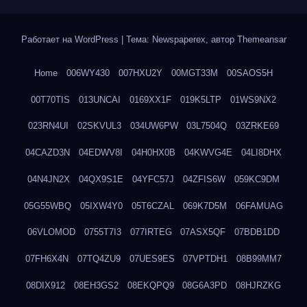
Работает на WordPress
|
Тема: Newspaperex, автор
Themeansar
Home
006WY430
007HXU2Y
00MGT33M
00SAOS5H
00T70TIS
013UNCAI
0169XX1F
019K5LTP
01WS9NX2
023RN4UI
02SKVUL3
034UW6PW
03L7504Q
03ZRKE69
04CAZD3N
04EDWV8I
04H0HX0B
04KWVG4E
04LI8DHX
04N4JN2X
04QX9S1E
04YFC57J
04ZFIS6W
059KC9DM
05G55WBQ
05IXW4Y0
05T6CZAL
069K7D5M
06FAMUAG
06VLOMOD
0755T7I3
077IRTEG
07ASX5QF
07BDB1DD
07FH6X4N
07TQ4ZU9
07UES9ES
07VPTDH1
08B99MM7
08DIX912
08EH3GS2
08EKQPQ9
08G6A3PD
08HJRZKG