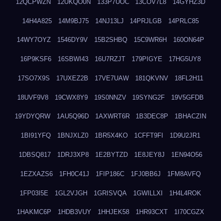
12QCPWZN
12UKQO0N
133P7UOC
13COV7L8
14GYHZ3D
14H4A825
14M9BJ75
14NJ13LJ
14PRJLGB
14PRLC85
14WY7OYZ
1546DY9V
15B2SHBQ
15C9WR6H
160ON64P
16P9KSF6
16SBWI43
16U7RZJT
179PIGYE
17HG5UY8
17SO7X9S
17UXEZ2B
17VE7UAW
181QKVNV
18FL2H11
18UVF9V8
19CWX8Y9
19S0NNZV
19SYNG2F
19V5GFDB
19YDYQRW
1AU5Q96D
1AXWRT6R
1B3DEC8P
1BHACZIN
1BI91YFQ
1BNJXLZ0
1BR5X4KO
1CFFT9FI
1D9U2JR1
1DBSQ817
1DRJ3XP8
1E2BYTZD
1E8JEY8J
1EN94O56
1EZXAZS6
1FH0C41J
1FIP186C
1FJ0BB6J
1FM8AVFQ
1FP03I5E
1GL2VJGH
1GRISVQA
1GWILLXI
1H4L4ROK
1HAKMC6P
1HDB3VUY
1HHJEK58
1HR93CXT
1I70CGZX