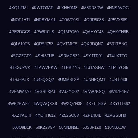
4KQJIFMI
4KWTO3AT
4LXNH9M8
4M8RR8DW
4NNSAVOG
4NOFJHTI
4NRBYMY1
4O9WC0SL
4ORR508B
4P5VX889
4PE2DGG9
4PW810LS
4Q1M7Q60
4QAHYG43
4QHYCH8B
4QL610TS
4QRSJ753
4QVTMIC5
4QXRDQN7
4S31TENQ
4SGZZGF9
4SHI3FUE
4SRMCB32
4SYJTR01
4T4UXTTO
4T8GUZVK
4TAWVEKW
4TBBI1Y5
4TJ1ASNW
4TPTYC45
4TSJ6PJX
4U48QGQ2
4UMM8LXA
4UNHPQM1
4URT243L
4VFMWJZ0
4VGSLXPJ
4VJZYO02
4VNW7KSQ
4W6ZE1F7
4WP2PW82
4WQWQXX8
4WXQZN38
4X7TT8GV
4XYOT662
4XZYAUHI
4YQHH612
4Z52SO0V
4ZP14UIL
4ZVGSBH0
50JO9B1K
50KZ2V9P
50NNJN5E
50S8F1Z0
510NBX1W