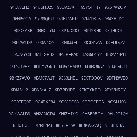
94Q772HZ
94USHO25
95QVZ7XT
95VSPH17
96G7WZOM
96NI50GA
97I66QKU
97IBUWKR
97N7DKJ5
984XBLDC
98DD8YXB
98HGTYIJ
98P1JO9O
98PIYSH9
98RHROFI
98RZWLDP
990W4OYL
9940JJHF
99GDI1ZW
99HRLVZZ
99NJVYC8
9AEIGFHX
9AJPFPA0
9AS5DY7Z
9B2V77PH
9B4CT9PZ
9BEYVG9H
9BGYPM4O
9BIRO8AZ
9BJ6RL38
9BKZ7AVO
9BM67W1T
9C63LNEL
9D0TQQOV
9DFN8WE0
9DI434L2
9DN34ALZ
9DZBDJRE
9EKTXKPO
9EYVNRDY
9G0TFQ0E
9G4PXZ84
9G68DG08
9GPGCFCS
9GSLIJ08
9GYWALD3
9H2AMQR4
9HIZH1YQ
9HSE9BCM
9HU2G1QA
9I3U1D5L
9I7RL7P3
9I87JREW
9IDKWGWQ
9IL8EDHA