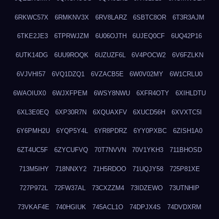
6RKWC57X
6RMKNV3X
6RV8LARZ
6SBTC8OR
6T3R3AJM
6TKE2JE3
6TPRWJZM
6U06OJTH
6UJEQ0CF
6UQ42P16
6UTK14DG
6UU9ROQK
6UZUZF6L
6V4POCW2
6V6FZLKN
6VJVHI57
6VQ1DZQ1
6VZACB5E
6W0V02MY
6W1CRLU0
6WAOIUX0
6WJXFPEM
6WSY8NWU
6XFR4OTY
6XIHLDTU
6XL3E0EQ
6XP30R7N
6XQUAXFV
6XUCD56H
6XVXTC5I
6Y6PMH2U
6YQP5Y4L
6YR8PDRZ
6YY0PXBC
6ZISH1A0
6ZT4UC5F
6ZYCUFVQ
70T7NVVN
70V1YKH3
711BHOSD
713M5IHY
718NNXY2
71H5RDOO
71UQJY58
725P81XE
727P972L
72FW37AL
73CXZZM4
73IDZEWO
73UTNHIP
73VKAF4E
740HGIUK
745ACL1O
74DPJX4S
74DVDXRM