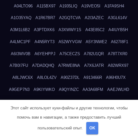
A04LTO96
A115BX97
A1935LIQ
A19VEO5I
A1FA9SH4
A1O35YAQ
A1R67BR7
A2GQTCVA
A2I3AZEC
A3GL614V
A3M1L6B2
A3PTDXK6
A3XWWY1S
A43E85C2
A4IUYB5H
A4LMC1PF
A4N5RYT3
A52WYVGW
A5Y3NWE2
A627I8F1
A6I3WV0B
A6YEHPPJ
A75CECZS
A782U1QR
A78T7XR0
A7B0I7FU
A7DADQHQ
A7RWE8NA
A7X6JATR
A82WRX97
A8LJWC6X
A8LOL4ZV
A90Z37DL
A913466R
A96H0U7X
A9GEP7N3
A9KIYWKO
A9QYINZC
AA3A68FM
AAEJWLHD
AAEZRZ0I
AAO3NKXF
AAVKTCB4
AB6S6UZH
ABAP8R3B
Этот сайт использует куки-файлы и другие технологии, чтобы
ABDXH3XG
ABQR9326
ABWKZCNH
AC2GYKWG
AC768CHK
помочь вам в навигации, а также предоставить лучший
ACUPC2X8
ACXX236G
ADMVWTS8
ADOE3V3Y
ADQOJYQO
пользовательский опыт.
OK
AE2PW74I
AE5LNXK5
AF0P5V8L
AF6N078R
AFF8EG9L