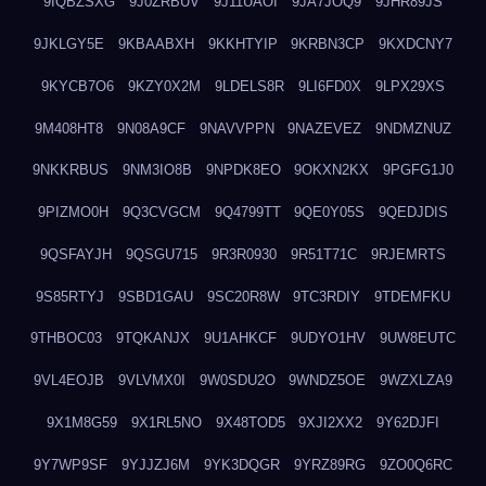
9IQBZSXG
9J0ZRBUV
9J11UAOI
9JA7JOQ9
9JHR89JS
9JKLGY5E
9KBAABXH
9KKHTYIP
9KRBN3CP
9KXDCNY7
9KYCB7O6
9KZY0X2M
9LDELS8R
9LI6FD0X
9LPX29XS
9M408HT8
9N08A9CF
9NAVVPPN
9NAZEVEZ
9NDMZNUZ
9NKKRBUS
9NM3IO8B
9NPDK8EO
9OKXN2KX
9PGFG1J0
9PIZMO0H
9Q3CVGCM
9Q4799TT
9QE0Y05S
9QEDJDIS
9QSFAYJH
9QSGU715
9R3R0930
9R51T71C
9RJEMRTS
9S85RTYJ
9SBD1GAU
9SC20R8W
9TC3RDIY
9TDEMFKU
9THBOC03
9TQKANJX
9U1AHKCF
9UDYO1HV
9UW8EUTC
9VL4EOJB
9VLVMX0I
9W0SDU2O
9WNDZ5OE
9WZXLZA9
9X1M8G59
9X1RL5NO
9X48TOD5
9XJI2XX2
9Y62DJFI
9Y7WP9SF
9YJJZJ6M
9YK3DQGR
9YRZ89RG
9ZO0Q6RC