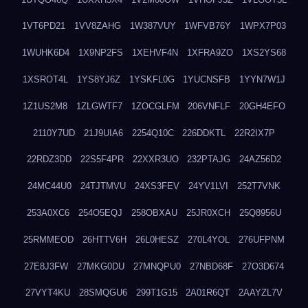
1VT6PD21
1VV8ZAHG
1W387VUY
1WFVB76Y
1WPX7P03
1WUHK6D4
1X9NP2FS
1XEHVF4N
1XFRA9ZO
1XS2YS68
1XSROT4L
1YS8YJ6Z
1YSKFL0G
1YUCNSFB
1YYN7W1J
1Z1US2M8
1ZLGWTF7
1ZOCGLFM
206VNFLF
20GH4EFO
2110Y7UD
21J9UIA6
2254Q10C
226DDKTL
22R2IX7P
22RDZ3DD
22S5F4PR
22XXR3UO
232PTAJG
24AZ56D2
24MC44U0
24TJTMVU
24XS3FEV
24YV1LVI
252T7VNK
253A0XC6
254O5EQJ
258OBXAU
25JR0XCH
25Q8956U
25RMMEOD
26HTTV6H
26L0HESZ
270L4YOL
276UFPNM
27E8J3FW
27MKG0DU
27MNQPU0
27NBD68F
27O3D674
27VYT4KU
28SMQGU6
299T1G15
2A01R6QT
2AAYZL7V