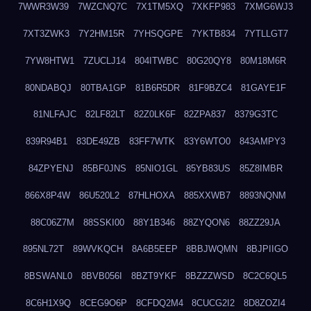
7WWR3W39
7WZCNQ7C
7X1TM5XQ
7XKFP983
7XMG6WJ3
7XT3ZWK3
7Y2HM15R
7YHSQGPE
7YKTB834
7YTLLGT7
7YW8HTW1
7ZUCLJ14
804ITWBC
80G20QY8
80M18M6R
80NDABQJ
80TBA1GP
81B6R5DR
81F9BZC4
81GAYE1F
81NLFAJC
82LF82LT
82Z0LK6F
82ZPA837
8379G3TC
839R94B1
83DE49ZB
83FF7WTK
83Y6WTO0
843AMPY3
84ZPYENJ
85BF0JNS
85NIO1GL
85YB83US
85Z8IMBR
866X8P4W
86U520L2
87HLHOXA
885XXWB7
8893NQNM
88C06Z7M
88SSKI00
88Y1B346
88ZYQON6
88ZZ29JA
895NL72T
89WVKQCH
8A6B5EEP
8BBJWQMN
8BJPIIGO
8BSWANL0
8BVB056I
8BZT9YKF
8BZZZWSD
8C2C6QL5
8C6H1X9Q
8CEG9O6P
8CFDQ2M4
8CUCG2I2
8D8ZOZI4