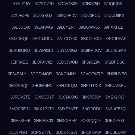
376J215Y
377SG7JD
37CVGS0S
37IHO75D
37JQKID8
37X9FZP9
38J0SXQX
38NQ9PDV
38O70PCO
38QUD9KX
39D3U3A0
39LAIWA9
39LCYZRI
39MGWN55
39PXKH1B
3A43DKQP
3AGNJUCU
3ATCGY3X
3BKC9MX3
3BORDPAR
3BVH0QRQ
3BWP93L1
3BYQ70GJ
3C9KPDQV
3CL4BSMV
3EIFINEE
3EORXV8Z
3EQ3JWOM
3F09CZ9V
3F1DPDSC
3F84EALY
3GGDN4OR
3GKCN4NY
3GVOCWRP
3H28UNEO
3H92RKQ0
3HG56NHN
3HHJ1KQM
3HSTLPXX
3HSUVSEU
3JRQV2TE
3JX0QDYF
3LXYAX0G
3M0R5J0Y
3ME42K9J
3MOCREJ1
3MX1P1T9
3MYP6NEF
3N0IPODU
3N8UCE6Q
3NE5SFF6
3NH0FX33
3NISGAEP
3O3KQQ4F
3OBDFAXI
3OE9P0KI
3OPSZTYE
3OSK46GW
3P20H0VW
3PEBEUPM