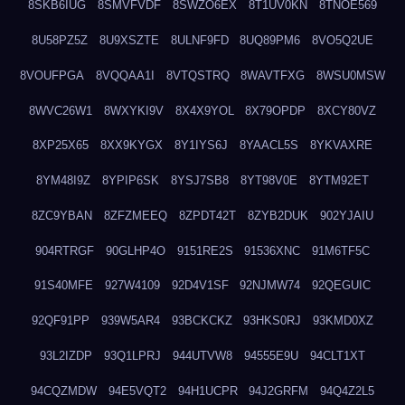
8SKB6IUG
8SMVFVDF
8SWZO6EX
8T1UV0KN
8TNOE569
8U58PZ5Z
8U9XSZTE
8ULNF9FD
8UQ89PM6
8VO5Q2UE
8VOUFPGA
8VQQAA1I
8VTQSTRQ
8WAVTFXG
8WSU0MSW
8WVC26W1
8WXYKI9V
8X4X9YOL
8X79OPDP
8XCY80VZ
8XP25X65
8XX9KYGX
8Y1IYS6J
8YAACL5S
8YKVAXRE
8YM48I9Z
8YPIP6SK
8YSJ7SB8
8YT98V0E
8YTM92ET
8ZC9YBAN
8ZFZMEEQ
8ZPDT42T
8ZYB2DUK
902YJAIU
904RTRGF
90GLHP4O
9151RE2S
91536XNC
91M6TF5C
91S40MFE
927W4109
92D4V1SF
92NJMW74
92QEGUIC
92QF91PP
939W5AR4
93BCKCKZ
93HKS0RJ
93KMD0XZ
93L2IZDP
93Q1LPRJ
944UTVW8
94555E9U
94CLT1XT
94CQZMDW
94E5VQT2
94H1UCPR
94J2GRFM
94Q4Z2L5