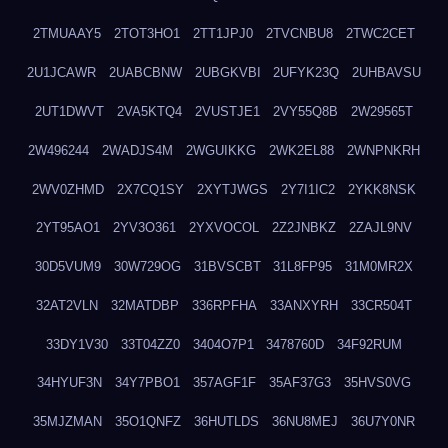
2TMUAAY5
2TOT3HO1
2TT1JPJ0
2TVCNBU8
2TWC2CET
2U1JCAWR
2UABCBNW
2UBGKVBI
2UFYK23Q
2UHBAVSU
2UT1DWVT
2VA5KTQ4
2VUSTJE1
2VY55Q8B
2W29565T
2W496244
2WADJS4M
2WGUIKKG
2WK2EL88
2WNPNKRH
2WV0ZHMD
2X7CQ1SY
2XYTJWGS
2Y7I1IC2
2YKK8NSK
2YT95AO1
2YV3O361
2YXVOCOL
2Z2JNBKZ
2ZAJL9NV
30D5VUM9
30W729OG
31BVSCBT
31L8FP95
31M0MR2X
32AT2VLN
32MATDBP
336RPFHA
33ANXYRH
33CR504T
33DY1V30
33T04ZZ0
3404O7P1
3478760D
34F92RUM
34HYUF3N
34Y7PBO1
357AGF1F
35AF37G3
35HVS0VG
35MJZMAN
35O1QNFZ
36HUTLDS
36NU8MEJ
36U7Y0NR