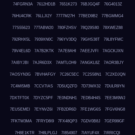
74FGRN3A
7612HD1B
7651K273
76BJGQ4F
76G4013Z
76HU4CRK
76LLJI2Y
7777M27H
77BED9B2
77BGMMG4
77S55623
77TABW20
780FZHSV
78Q29S80
78XWEZ88
792RHX5L
7939XN0C
796YV3DQ
79GHS38T
79L8YFMC
79V4EL6D
7A7B2KTK
7A7E8AHI
7AEEJVFI
7AGCKJXN
7AIBYJBI
7AJR6D3X
7AMTLOH9
7ANGKL8Z
7AOR3BJY
7AOSYN3G
7BVHAFGY
7C26C5EC
7C2S58N1
7C2XDJQN
7C4MI5MB
7CCV7IAS
7D5UQZFD
7D73WX32
7DULR9YN
7DXTFT0X
7DYZC5PF
7E0NDNH1
7EDB4H4S
7EE3M9WJ
7EUSEMEI
7EYNVZ6I
7FB2DR6D
7FE1WG6S
7FGV6NG8
7FKTW3MA
7FRYD8I9
7FX48QP3
7GDV0B8J
7GER99GF
7H8E1KTR
7H8LPLGJ
7I854907
7IAYUF4X
7IRRICQI