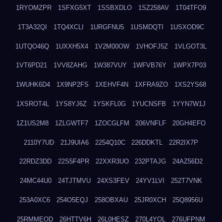
1RYOMZPR
1SFXG5XT
1SSBXDLO
1SZ258AV
1T04TFO9
1T3A32QI
1TQ4XCLI
1URGFNU5
1USMDQTI
1USXOD9C
1UTQO46Q
1UXXH5X4
1V2M00OW
1VHOFJ5Z
1VLGOT3L
1VT6PD21
1VV8ZAHG
1W387VUY
1WFVB76Y
1WPX7P03
1WUHK6D4
1X9NP2FS
1XEHVF4N
1XFRA9ZO
1XS2YS68
1XSROT4L
1YS8YJ6Z
1YSKFL0G
1YUCNSFB
1YYN7W1J
1Z1US2M8
1ZLGWTF7
1ZOCGLFM
206VNFLF
20GH4EFO
2110Y7UD
21J9UIA6
2254Q10C
226DDKTL
22R2IX7P
22RDZ3DD
22S5F4PR
22XXR3UO
232PTAJG
24AZ56D2
24MC44U0
24TJTMVU
24XS3FEV
24YV1LVI
252T7VNK
253A0XC6
254O5EQJ
258OBXAU
25JR0XCH
25Q8956U
25RMMEOD
26HTTV6H
26L0HESZ
270L4YOL
276UFPNM