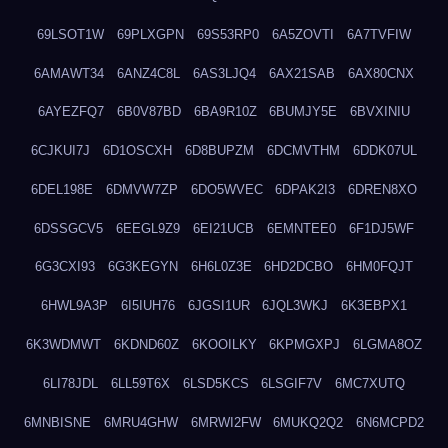
69LSOT1W
69PLXGPN
69S53RP0
6A5ZOVTI
6A7TVFIW
6AMAWT34
6ANZ4C8L
6AS3LJQ4
6AX21SAB
6AX80CNX
6AYEZFQ7
6B0V87BD
6BA9R10Z
6BUMJY5E
6BVXINIU
6CJKUI7J
6D1OSCXH
6D8BUPZM
6DCMVTHM
6DDK07UL
6DEL198E
6DMVW7ZP
6DO5WVEC
6DPAK2I3
6DREN8XO
6DSSGCV5
6EEGL9Z9
6EI21UCB
6EMNTEE0
6F1DJ5WF
6G3CXI93
6G3KEGYN
6H6L0Z3E
6HD2DCBO
6HM0FQJT
6HWL9A3P
6I5IUH76
6JGSI1UR
6JQL3WKJ
6K3EBPX1
6K3WDMWT
6KDND60Z
6KOOILKY
6KPMGXPJ
6LGMA8OZ
6LI78JDL
6LL59T6X
6LSD5KCS
6LSGIF7V
6MC7XUTQ
6MNBISNE
6MRU4GHW
6MRWI2FW
6MUKQ2Q2
6N6MCPD2