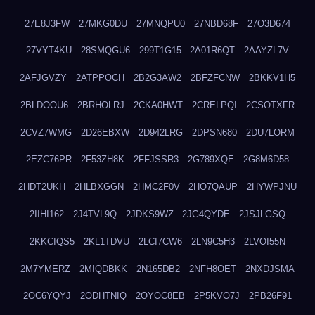
27E8J3FW
27MKG0DU
27MNQPU0
27NBD68F
27O3D674
27VYT4KU
28SMQGU6
299T1G15
2A01R6QT
2AAYZL7V
2AFJGVZY
2ATPPOCH
2B2G3AW2
2BFZFCNW
2BKKV1H5
2BLDOOU6
2BRHOLRJ
2CKA0HWT
2CRELPQI
2CSOTXFR
2CVZ7WMG
2D26EBXW
2D942LRG
2DPSN680
2DU7LORM
2EZC76PR
2F53ZH8K
2FFJSSR3
2G789XQE
2G8M6D58
2HDT2UKH
2HLBXGGN
2HMC2F0V
2HO7QAUP
2HYWPJNU
2IIHI162
2J4TVL9Q
2JDKS9WZ
2JG4QYDE
2JSJLGSQ
2KKCIQS5
2KL1TDVU
2LCI7CW6
2LN9C5H3
2LVOI55N
2M7YMERZ
2MIQDBKK
2N165DB2
2NFH8OET
2NXDJSMA
2OC6YQYJ
2ODHTNIQ
2OYOC8EB
2P5KVO7J
2PB26F91