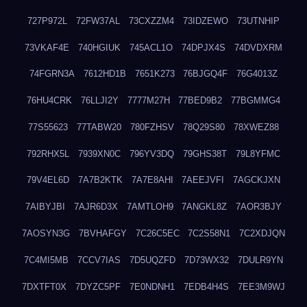
727P972L
72FW37AL
73CXZZM4
73IDZEWO
73UTNHIP
73VKAF4E
740HGIUK
745ACL1O
74DPJX4S
74DVDXRM
74FGRN3A
7612HD1B
7651K273
76BJGQ4F
76G4013Z
76HU4CRK
76LLJI2Y
7777M27H
77BED9B2
77BGMMG4
77S55623
77TABW20
780FZHSV
78Q29S80
78XWEZ88
792RHX5L
7939XN0C
796YV3DQ
79GHS38T
79L8YFMC
79V4EL6D
7A7B2KTK
7A7E8AHI
7AEEJVFI
7AGCKJXN
7AIBYJBI
7AJR6D3X
7AMTLOH9
7ANGKL8Z
7AOR3BJY
7AOSYN3G
7BVHAFGY
7C26C5EC
7C2S58N1
7C2XDJQN
7C4MI5MB
7CCV7IAS
7D5UQZFD
7D73WX32
7DULR9YN
7DXTFT0X
7DYZC5PF
7E0NDNH1
7EDB4H4S
7EE3M9WJ