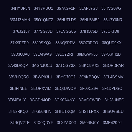
34HYUF3N
34Y7PBO1
357AGF1F
35AF37G3
35HVS0VG
35MJZMAN
35O1QNFZ
36HUTLDS
36NU8MEJ
36U7Y0NR
376J215Y
377SG7JD
37CVGS0S
37IHO75D
37JQKID8
37X9FZP9
38J0SXQX
38NQ9PDV
38O70PCO
38QUD9KX
39D3U3A0
39LAIWA9
39LCYZRI
39MGWN55
39PXKH1B
3A43DKQP
3AGNJUCU
3ATCGY3X
3BKC9MX3
3BORDPAR
3BVH0QRQ
3BWP93L1
3BYQ70GJ
3C9KPDQV
3CL4BSMV
3EIFINEE
3EORXV8Z
3EQ3JWOM
3F09CZ9V
3F1DPDSC
3F84EALY
3GGDN4OR
3GKCN4NY
3GVOCWRP
3H28UNEO
3H92RKQ0
3HG56NHN
3HHJ1KQM
3HSTLPXX
3HSUVSEU
3JRQV2TE
3JX0QDYF
3LXYAX0G
3M0R5J0Y
3ME42K9J