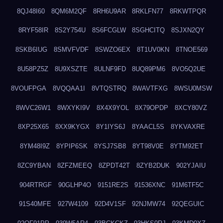
8QJ48I60
8QM6M2QF
8RH6U9AR
8RKLFN77
8RKWTPQR
8RYF58IR
8S2Y754U
8S6FCGLW
8SGHCITQ
8SJXN2QY
8SKB6IUG
8SMVFVDF
8SWZO6EX
8T1UV0KN
8TNOE569
8U58PZ5Z
8U9XSZTE
8ULNF9FD
8UQ89PM6
8VO5Q2UE
8VOUFPGA
8VQQAA1I
8VTQSTRQ
8WAVTFXG
8WSU0MSW
8WVC26W1
8WXYKI9V
8X4X9YOL
8X79OPDP
8XCY80VZ
8XP25X65
8XX9KYGX
8Y1IYS6J
8YAACL5S
8YKVAXRE
8YM48I9Z
8YPIP6SK
8YSJ7SB8
8YT98V0E
8YTM92ET
8ZC9YBAN
8ZFZMEEQ
8ZPDT42T
8ZYB2DUK
902YJAIU
904RTRGF
90GLHP4O
9151RE2S
91536XNC
91M6TF5C
91S40MFE
927W4109
92D4V1SF
92NJMW74
92QEGUIC