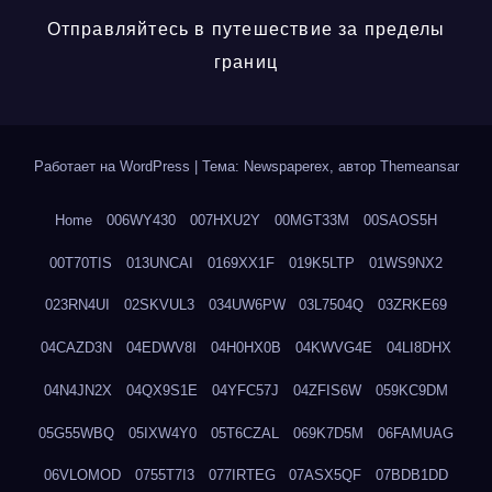
Отправляйтесь в путешествие за пределы
границ
Работает на WordPress
|
Тема: Newspaperex, автор
Themeansar
Home
006WY430
007HXU2Y
00MGT33M
00SAOS5H
00T70TIS
013UNCAI
0169XX1F
019K5LTP
01WS9NX2
023RN4UI
02SKVUL3
034UW6PW
03L7504Q
03ZRKE69
04CAZD3N
04EDWV8I
04H0HX0B
04KWVG4E
04LI8DHX
04N4JN2X
04QX9S1E
04YFC57J
04ZFIS6W
059KC9DM
05G55WBQ
05IXW4Y0
05T6CZAL
069K7D5M
06FAMUAG
06VLOMOD
0755T7I3
077IRTEG
07ASX5QF
07BDB1DD