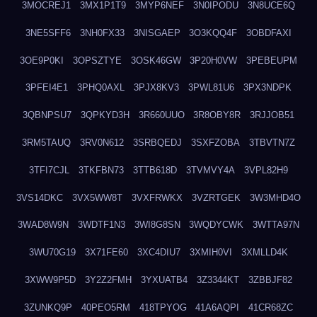
3MOCREJ1
3MX1P1T9
3MYP6NEF
3N0IPODU
3N8UCE6Q
3NE5SFF6
3NH0FX33
3NISGAEP
3O3KQQ4F
3OBDFAXI
3OE9P0KI
3OPSZTYE
3OSK46GW
3P20H0VW
3PEBEUPM
3PFEI4E1
3PHQ0AXL
3PJX8KV3
3PWL81U6
3PX3NDPK
3QBNPSU7
3QPKYD3H
3R660UUO
3R8OBY8R
3RJJOB51
3RM5TAUQ
3RV0N612
3SRBQEDJ
3SXFZOBA
3TBVTN7Z
3TFI7CJL
3TKFBN73
3TTB618D
3TVMVY4A
3VPL82H9
3VS14DKC
3VX5WW8T
3VXFRWKX
3VZRTGEK
3W3MHD4O
3WAD8W9N
3WDTF1N3
3WI8G8SN
3WQDYCWK
3WTTA97N
3WU70G19
3X71FE60
3XC4DIU7
3XMIH0VI
3XMLLD4K
3XWW9P5D
3Y2Z2FMH
3YXUATB4
3Z3344KT
3ZBBJF82
3ZUNKQ9P
40PEO5RM
418TPYOG
41A6AQPI
41CR68ZC