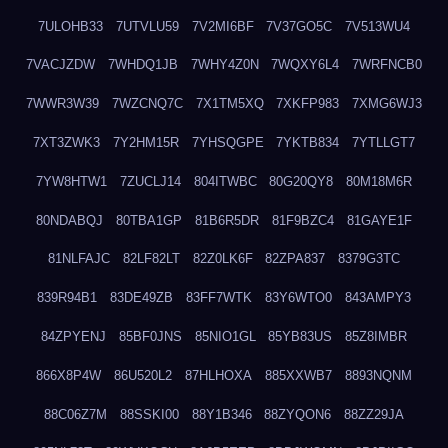
7ULOHB33
7UTVLU59
7V2MI6BF
7V37GO5C
7V513WU4
7VACJZDW
7WHDQ1JB
7WHY4Z0N
7WQXY6L4
7WRFNCB0
7WWR3W39
7WZCNQ7C
7X1TM5XQ
7XKFP983
7XMG6WJ3
7XT3ZWK3
7Y2HM15R
7YHSQGPE
7YKTB834
7YTLLGT7
7YW8HTW1
7ZUCLJ14
804ITWBC
80G20QY8
80M18M6R
80NDABQJ
80TBA1GP
81B6R5DR
81F9BZC4
81GAYE1F
81NLFAJC
82LF82LT
82Z0LK6F
82ZPA837
8379G3TC
839R94B1
83DE49ZB
83FF7WTK
83Y6WTO0
843AMPY3
84ZPYENJ
85BF0JNS
85NIO1GL
85YB83US
85Z8IMBR
866X8P4W
86U520L2
87HLHOXA
885XXWB7
8893NQNM
88C06Z7M
88SSKI00
88Y1B346
88ZYQON6
88ZZ29JA