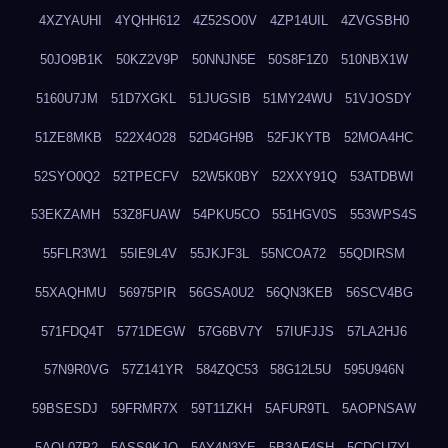
4XZYAUHI
4YQHH612
4Z52SO0V
4ZP14UIL
4ZVGSBH0
50JO9B1K
50KZ2V9P
50NNJN5E
50S8F1Z0
510NBX1W
5160U7JM
51D7XGKL
51JUGSIB
51MY24WU
51VJOSDY
51ZE8MKB
522X4O28
52D4GH9B
52FJKYTB
52MOA4HC
52SYO0Q2
52TPECFV
52W5K0BY
52XXY91Q
53ATDBWI
53EKZAMH
53Z8FUAW
54PKU5CO
551HGV0S
553WPS4S
55FLR3W1
55IE9L4V
55JKJF3L
55NCOA72
55QDIRSM
55XAQHMU
56975PIR
56GSA0U2
56QN3KEB
56SCV4BG
571FDQ4T
5771DEGW
57G6BV7Y
57IUFJJS
57LA2HJ6
57N9R0VG
57Z141YR
584ZQC53
58G12L5U
595U946N
59BSESDJ
59FRMR7X
59T11ZKH
5AFUR9TL
5AOPNSAW
5AQL07P2
5ASS9KJO
5AY4N3YE
5B3AF4SH
5CDCU7YL