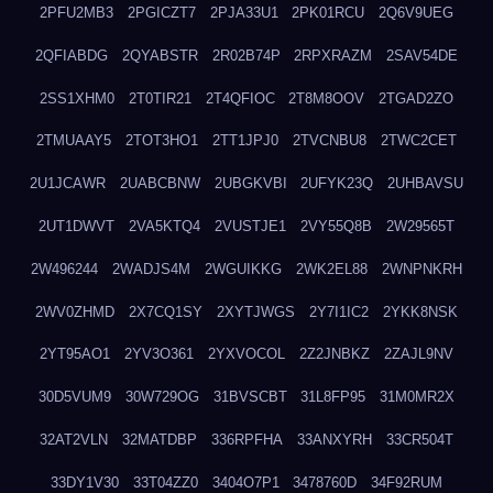
2PFU2MB3
2PGICZT7
2PJA33U1
2PK01RCU
2Q6V9UEG
2QFIABDG
2QYABSTR
2R02B74P
2RPXRAZM
2SAV54DE
2SS1XHM0
2T0TIR21
2T4QFIOC
2T8M8OOV
2TGAD2ZO
2TMUAAY5
2TOT3HO1
2TT1JPJ0
2TVCNBU8
2TWC2CET
2U1JCAWR
2UABCBNW
2UBGKVBI
2UFYK23Q
2UHBAVSU
2UT1DWVT
2VA5KTQ4
2VUSTJE1
2VY55Q8B
2W29565T
2W496244
2WADJS4M
2WGUIKKG
2WK2EL88
2WNPNKRH
2WV0ZHMD
2X7CQ1SY
2XYTJWGS
2Y7I1IC2
2YKK8NSK
2YT95AO1
2YV3O361
2YXVOCOL
2Z2JNBKZ
2ZAJL9NV
30D5VUM9
30W729OG
31BVSCBT
31L8FP95
31M0MR2X
32AT2VLN
32MATDBP
336RPFHA
33ANXYRH
33CR504T
33DY1V30
33T04ZZ0
3404O7P1
3478760D
34F92RUM