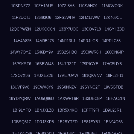
10SRNZZ2
10ZH1AUS
10ZZI8A5
1103WHO1
11MGVORK
11P2UCTJ
126I93O6
12FS3WHV
12HZ1JWW
12K469CE
12QCPWZN
12UKQO0N
133P7UOC
13COV7L8
14GYHZ3D
14H4A825
14M9BJ75
14NJ13LJ
14PRJLGB
14PRLC85
14WY7OYZ
1546DY9V
15B2SHBQ
15C9WR6H
160ON64P
16P9KSF6
16SBWI43
16U7RZJT
179PIGYE
17HG5UY8
17SO7X9S
17UXEZ2B
17VE7UAW
181QKVNV
18FL2H11
18UVF9V8
19CWX8Y9
19S0NNZV
19SYNG2F
19V5GFDB
19YDYQRW
1AU5Q96D
1AXWRT6R
1B3DEC8P
1BHACZIN
1BI91YFQ
1BNJXLZ0
1BR5X4KO
1CFFT9FI
1D9U2JR1
1DBSQ817
1DRJ3XP8
1E2BYTZD
1E8JEY8J
1EN94O56
1EZXAZS6
1FH0C41J
1FIP186C
1FJ0BB6J
1FM8AVFQ