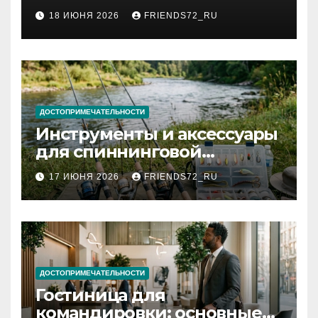
2026 году: сроки от 3 дней
18 ИЮНЯ 2026
FRIENDS72_RU
и список необходимых
документов
ДОСТОПРИМЕЧАТЕЛЬНОСТИ
Инструменты и аксессуары
для спиннинговой
рыбалки: назначение и
17 ИЮНЯ 2026
FRIENDS72_RU
типы
ДОСТОПРИМЕЧАТЕЛЬНОСТИ
Гостиница для
командировки: основные