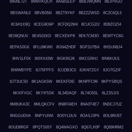
895NL72T
89WVKQCH
8A6B5EEP
8BBJWQMN
8BJPIIGO
8BSWANL0
8BVB056I
8BZT9YKF
8BZZZWSD
8C2C6QL5
8C6H1X9Q
8CEG9O6P
8CFDQ2M4
8CUCG2I2
8D8ZOZI4
8E09QNUV
8E4S01KD
8ECXEKP8
8EK7CM3O
8EMTYC6G
8EPAS0G6
8FLU9KW0
8GN4ZHDF
8GP2U7BA
8HSUN8J4
8HV1LF0X
8I0XX43W
8IGK9S2K
8IKCGRHJ
8IN6KUU1
8IWWBYPE
8J75FPFS
8JJDB3C0
8JKNTZGY
8JO7GZIF
8JT3UC50
8K1AGK5W
8KEKFDIE
8KNPFC99
8KPYSBQS
8KXIFVGC
8KYIF5SK
8L34DAQF
8L74O55L
8LZ3S1IS
8M8UKA3C
8MLQKCFV
8N8F04EH
8NA0T4E7
8NDCJ7UZ
8NGGUDVA
8NPYUIWI
8O0YLDLN
8OASJ3P6
8OL9RU5T
8OUD8RGF
8PQTS65Y
8Q4WAGXO
8Q67LX0P
8Q89HRM2