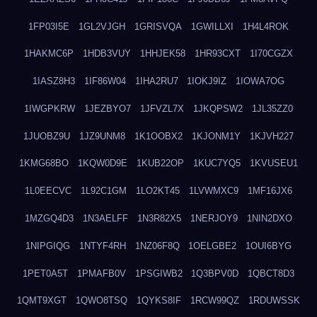
1FP03I5E
1GL2VJGH
1GRISVQA
1GWILLXI
1H4L4ROK
1HAKMC6P
1HDB3VUY
1HHJEK58
1HR93CXT
1I70CGZX
1IASZ8H3
1IF86W04
1IHA2RU7
1IOKJ9IZ
1IOWA7OG
1IWGPKRW
1JEZBYO7
1JFVZL7X
1JKQPSW2
1JL35ZZ0
1JUOBZ9U
1JZ9UNM8
1K1OOBX2
1KJONM1Y
1KJVH227
1KMG68BO
1KQW0D9E
1KUB22OP
1KUC7YQ5
1KVUSEU1
1L0EECVC
1L92C1GM
1LO2KT45
1LVWMXC9
1MF16JX6
1MZGQ4D3
1N3AELFF
1N3R82X5
1NERJOY9
1NIN2DXO
1NIPGIQG
1NTYF4RH
1NZ06F8Q
1OELGBE2
1OUI6BYG
1PET0A5T
1PMAFB0V
1PSGIWB2
1Q3BPV0D
1QBCT8D3
1QMT9XGT
1QWO8TSQ
1QYKS8IF
1RCW99QZ
1RDUWSSK