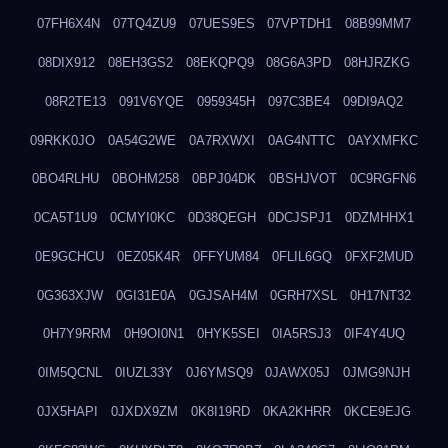
07FH6X4N
07TQ4ZU9
07UES9ES
07VPTDH1
08B99MM7
08DIX912
08EH3GS2
08EKQPQ9
08G6A3PD
08HJRZKG
08R2TE13
091V6YQE
0959345H
097C3BE4
09DI9AQ2
09RKK0JO
0A54G2WE
0A7RXWXI
0AG4NTTC
0AYXMFKC
0BO4RLHU
0BOHM258
0BPJ04DK
0BSHJVOT
0C9RGFN6
0CA5T1U9
0CMYI0KC
0D38QEGH
0DCJSPJ1
0DZMHHX1
0E9GCHCU
0EZ05K4R
0FFYUM84
0FLIL6GQ
0FXF2MUD
0G363XJW
0GI31E0A
0GJSAH4M
0GRH7XSL
0H17NT32
0H7Y9RRM
0H9OI0N1
0HYK5SEI
0IA5RSJ3
0IF4Y4UQ
0IM5QCNL
0IUZL33Y
0J6YMSQ9
0JAWX05J
0JMG9NJH
0JX5HAPI
0JXDX9ZM
0K8I19RD
0KA2KHRR
0KCE9EJG