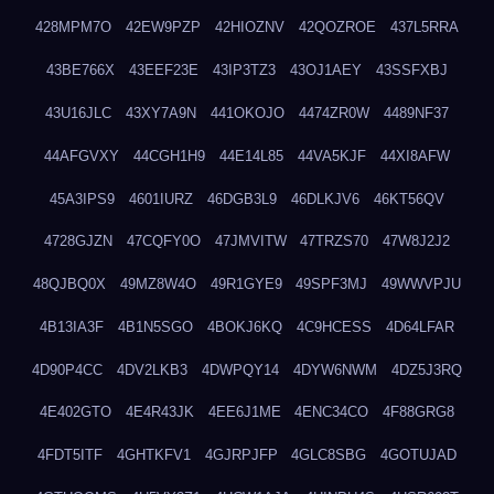
428MPM7O
42EW9PZP
42HIOZNV
42QOZROE
437L5RRA
43BE766X
43EEF23E
43IP3TZ3
43OJ1AEY
43SSFXBJ
43U16JLC
43XY7A9N
441OKOJO
4474ZR0W
4489NF37
44AFGVXY
44CGH1H9
44E14L85
44VA5KJF
44XI8AFW
45A3IPS9
4601IURZ
46DGB3L9
46DLKJV6
46KT56QV
4728GJZN
47CQFY0O
47JMVITW
47TRZS70
47W8J2J2
48QJBQ0X
49MZ8W4O
49R1GYE9
49SPF3MJ
49WWVPJU
4B13IA3F
4B1N5SGO
4BOKJ6KQ
4C9HCESS
4D64LFAR
4D90P4CC
4DV2LKB3
4DWPQY14
4DYW6NWM
4DZ5J3RQ
4E402GTO
4E4R43JK
4EE6J1ME
4ENC34CO
4F88GRG8
4FDT5ITF
4GHTKFV1
4GJRPJFP
4GLC8SBG
4GOTUJAD