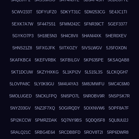
5CWV233T
5DFYUFZ0
5DKYT31C
5DM253CG
5E4JC1TI
5EXK7A7W
5F447S51
5FMM242C
5FNR39CT
5GEF3377
5GYKO7P3
5H18E5N3
5H4C8VII
5HANI4XK
5HER0XEV
5HNS21Z8
5IFXGJFK
5IITXOZY
5IVSLWGV
5J5FOXDN
5KAFKBC4
5KEFVRBK
5KFBILGV
5KP635PE
5KSAQAB8
5KT1DCUW
5KZYHXKG
5L1KPI2V
5L515L3S
5LCKQGH7
5LOVPA8C
5LY0K9GU
5M4U4YA3
5M8JMWFU
5MC4C6M0
5MOLUGED
5NCKLFPQ
5NI5PO7L
5NROBV9R
5NSPSK7R
5NYZ03GV
5NZ2F7XQ
5OGIRQDY
5OIXNVW6
5OPF8A7F
5PI2KCCW
5PMRZDAK
5Q7NY9BS
5QDQI5F8
5QL8UU2J
5RALQ21C
5RBG4E64
5RCDBBFD
5ROV8T2I
5RP6DWR8