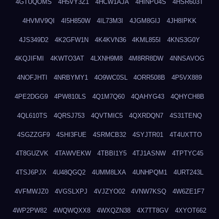
4GTUQOMS
4H5VY3Z1
4HCW1AJA
4HINPU4S
4HSR603T
4HVMV9QI
4I5H850W
4IL73M3I
4JGM8GIJ
4JH8IPKK
4JS349D2
4K2GFW1N
4K4KVN36
4KML855I
4KNS3G0Y
4KQJIFMI
4KWTO3AT
4LXNH9M8
4M8RR8DW
4NNSAVOG
4NOFJHTI
4NRBYMY1
4O9WC0SL
4ORR508B
4P5VX889
4PE2DGG9
4PW810LS
4Q1M7Q60
4QAHYG43
4QHYCH8B
4QL610TS
4QRSJ753
4QVTMIC5
4QXRDQN7
4S31TENQ
4SGZZGF9
4SHI3FUE
4SRMCB32
4SYJTR01
4T4UXTTO
4T8GUZVK
4TAWVEKW
4TBBI1Y5
4TJ1ASNW
4TPTYC45
4TSJ6PJX
4U48QGQ2
4UMM8LXA
4UNHPQM1
4URT243L
4VFMWJZ0
4VGSLXPJ
4VJZYO02
4VNW7KSQ
4W6ZE1F7
4WP2PW82
4WQWQXX8
4WXQZN38
4X7TT8GV
4XYOT662