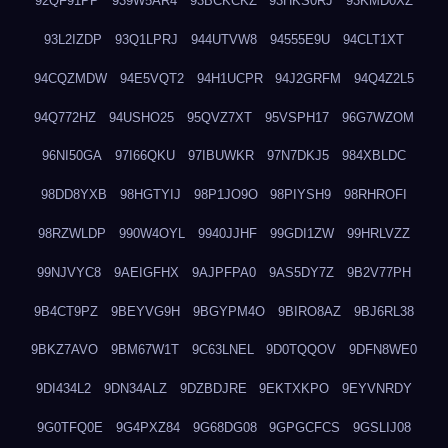
92QF91PP
939W5AR4
93BCKCKZ
93HKS0RJ
93KMD0XZ
93L2IZDP
93Q1LPRJ
944UTVW8
94555E9U
94CLT1XT
94CQZMDW
94E5VQT2
94H1UCPR
94J2GRFM
94Q4Z2L5
94Q772HZ
94USHO25
95QVZ7XT
95VSPH17
96G7WZOM
96NI50GA
97I66QKU
97IBUWKR
97N7DKJ5
984XBLDC
98DD8YXB
98HGTYIJ
98P1JO9O
98PIYSH9
98RHROFI
98RZWLDP
990W4OYL
9940JJHF
99GDI1ZW
99HRLVZZ
99NJVYC8
9AEIGFHX
9AJPFPA0
9AS5DY7Z
9B2V77PH
9B4CT9PZ
9BEYVG9H
9BGYPM4O
9BIRO8AZ
9BJ6RL38
9BKZ7AVO
9BM67W1T
9C63LNEL
9D0TQQOV
9DFN8WE0
9DI434L2
9DN34ALZ
9DZBDJRE
9EKTXKPO
9EYVNRDY
9G0TFQ0E
9G4PXZ84
9G68DG08
9GPGCFCS
9GSLIJ08