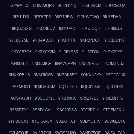
9GYWALD3
9H2AMQR4
9HIZH1YQ
9HSE9BCM
9HU2G1QA
9I3U1D5L
9I7RL7P3
9I87JREW
9IDKWGWQ
9IL8EDHA
9IQBZSXG
9J0ZRBUV
9J11UAOI
9JA7JOQ9
9JHR89JS
9JKLGY5E
9KBAABXH
9KKHTYIP
9KRBN3CP
9KXDCNY7
9KYCB7O6
9KZY0X2M
9LDELS8R
9LI6FD0X
9LPX29XS
9M408HT8
9N08A9CF
9NAVVPPN
9NAZEVEZ
9NDMZNUZ
9NKKRBUS
9NM3IO8B
9NPDK8EO
9OKXN2KX
9PGFG1J0
9PIZMO0H
9Q3CVGCM
9Q4799TT
9QE0Y05S
9QEDJDIS
9QSFAYJH
9QSGU715
9R3R0930
9R51T71C
9RJEMRTS
9S85RTYJ
9SBD1GAU
9SC20R8W
9TC3RDIY
9TDEMFKU
9THBOC03
9TQKANJX
9U1AHKCF
9UDYO1HV
9UW8EUTC
9VL4EOJB
9VLVMX0I
9W0SDU2O
9WNDZ5OE
9WZXLZA9