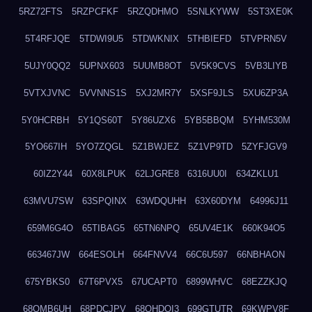
5RZ72FTS
5RZPCFKF
5RZQDHMO
5SNLKYWW
5ST3XE0K
5T4RFJQE
5TDWI9U5
5TDWKNIX
5THBIEFD
5TVPRN5V
5UJY0QQ2
5UPNX603
5UUMB8OT
5V5K9CVS
5VB3LIYB
5VTXJVNC
5VVNNS1S
5XJ2MR7Y
5XSF9JLS
5XU6ZP3A
5Y0HCRBH
5Y1QS60T
5Y86UZX6
5YB5BBQM
5YHM530M
5YO667IH
5YO7ZQGL
5Z1BWJEZ
5Z1VP9TD
5ZYFJGV9
60IZ2Y44
60X8LPUK
62LJGRE8
6316UU0I
634ZKLU1
63MVU7SW
63SPQINX
63WDQUHH
63X60DYM
64996J11
659M6G4O
65TIBAG5
65TN6NPQ
65UV4E1K
660K94O5
663467JW
664ESOLH
664FNVV4
66C6U597
66NBHAON
675YBKS0
67T6PVX5
67UCAPT0
6899WHVC
68EZZKJQ
68OMB6UH
68PDCJPV
68QHDOI3
699GTUTR
69KWPV8F