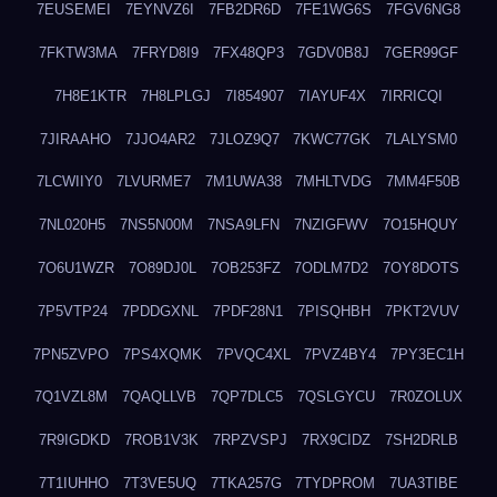
7EUSEMEI
7EYNVZ6I
7FB2DR6D
7FE1WG6S
7FGV6NG8
7FKTW3MA
7FRYD8I9
7FX48QP3
7GDV0B8J
7GER99GF
7H8E1KTR
7H8LPLGJ
7I854907
7IAYUF4X
7IRRICQI
7JIRAAHO
7JJO4AR2
7JLOZ9Q7
7KWC77GK
7LALYSM0
7LCWIIY0
7LVURME7
7M1UWA38
7MHLTVDG
7MM4F50B
7NL020H5
7NS5N00M
7NSA9LFN
7NZIGFWV
7O15HQUY
7O6U1WZR
7O89DJ0L
7OB253FZ
7ODLM7D2
7OY8DOTS
7P5VTP24
7PDDGXNL
7PDF28N1
7PISQHBH
7PKT2VUV
7PN5ZVPO
7PS4XQMK
7PVQC4XL
7PVZ4BY4
7PY3EC1H
7Q1VZL8M
7QAQLLVB
7QP7DLC5
7QSLGYCU
7R0ZOLUX
7R9IGDKD
7ROB1V3K
7RPZVSPJ
7RX9CIDZ
7SH2DRLB
7T1IUHHO
7T3VE5UQ
7TKA257G
7TYDPROM
7UA3TIBE