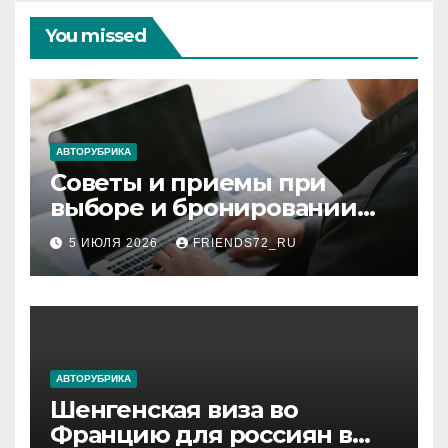
You missed
АВТОРУБРИКА
Советы и приемы при
выборе и бронировании
авиабилетов
5 ИЮЛЯ 2026
FRIENDS72_RU
АВТОРУБРИКА
Шенгенская виза во
Францию для россиян в