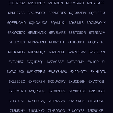
6N8H9PB2
6NS1JPER
6NTR3U7I
6OXMG49D
6PHYGAFF
6PM1Z7A5
6PO2WC0X
6PPNPOF5
6Q23B2FW
6QE19FL3
6QEEKCMR
6QKOAUOS
6QVIJ1K1
6R431JL5
6RGMWOLX
6RKWC57X
6RMKNV3X
6RV8LARZ
6SBTC8OR
6T3R3AJM
6TKE2JE3
6TPRWJZM
6U06OJTH
6UJEQ0CF
6UQ42P16
6UTK14DG
6UU9ROQK
6UZUZF6L
6V4POCW2
6V6FZLKN
6VJVHI57
6VQ1DZQ1
6VZACB5E
6W0V02MY
6W1CRLU0
6WAOIUX0
6WJXFPEM
6WSY8NWU
6XFR4OTY
6XIHLDTU
6XL3E0EQ
6XP30R7N
6XQUAXFV
6XUCD56H
6XVXTC5I
6Y6PMH2U
6YQP5Y4L
6YR8PDRZ
6YY0PXBC
6ZISH1A0
6ZT4UC5F
6ZYCUFVQ
70T7NVVN
70V1YKH3
711BHOSD
713M5IHY
718NNXY2
71H5RDOO
71UQJY58
725P81XE