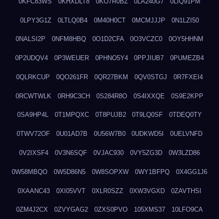
0KFC83WS
0KHXDLT8
0KO7R0BZ
0LA240G7
0LIQ91PM
0LPY3G1Z
0LTLQ0B4
0M40H0CT
0MCMJJJP
0N1LZI50
0NALSI2P
0NFM8HBQ
0O1D2CFA
0O3VCZC0
0OY5HHNM
0P2UDQV4
0P3WEUER
0PHNO5Y4
0PPJIUB7
0PUMEZB4
0QLRKCUP
0QO261FR
0QR27BKM
0QV0STGJ
0R7FXEI4
0RCWTWLK
0RH9C3CH
0S284R8O
0S4IXXQE
0S9E2KPP
0SA9HP4L
0T1MPQXC
0T8PUJB2
0T9LQ0SF
0TDEQ0TY
0TWV72OF
0U01AD7B
0U56W7B0
0UDKWD5I
0UELVNFD
0V2IXSF4
0V3N6SQF
0VJAC930
0VY5ZG3D
0W3LZD86
0W58MBQO
0W5D86N5
0W8SOPXW
0WY1BFPQ
0X4GG1J6
0XAANC43
0XI05VVT
0XLR0SZZ
0XW3VGXD
0ZAVTHSI
0ZM4J2CX
0ZVYGAG2
0ZXS0PVO
105XMS37
10LFO9CA