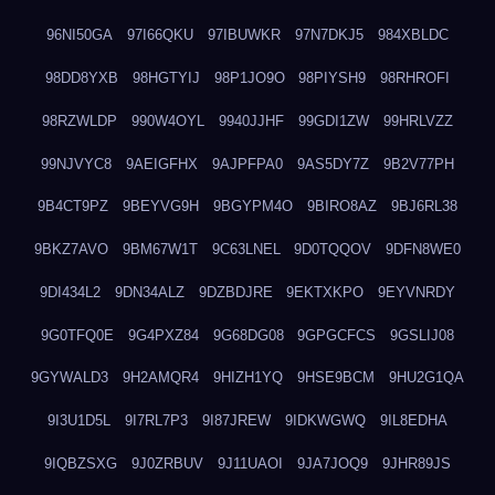
96NI50GA
97I66QKU
97IBUWKR
97N7DKJ5
984XBLDC
98DD8YXB
98HGTYIJ
98P1JO9O
98PIYSH9
98RHROFI
98RZWLDP
990W4OYL
9940JJHF
99GDI1ZW
99HRLVZZ
99NJVYC8
9AEIGFHX
9AJPFPA0
9AS5DY7Z
9B2V77PH
9B4CT9PZ
9BEYVG9H
9BGYPM4O
9BIRO8AZ
9BJ6RL38
9BKZ7AVO
9BM67W1T
9C63LNEL
9D0TQQOV
9DFN8WE0
9DI434L2
9DN34ALZ
9DZBDJRE
9EKTXKPO
9EYVNRDY
9G0TFQ0E
9G4PXZ84
9G68DG08
9GPGCFCS
9GSLIJ08
9GYWALD3
9H2AMQR4
9HIZH1YQ
9HSE9BCM
9HU2G1QA
9I3U1D5L
9I7RL7P3
9I87JREW
9IDKWGWQ
9IL8EDHA
9IQBZSXG
9J0ZRBUV
9J11UAOI
9JA7JOQ9
9JHR89JS