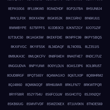
8EPAS0G6
8FLU9KW0
8GN4ZHDF
8GP2U7BA
8HSUN8J4
8HV1LF0X
8I0XX43W
8IGK9S2K
8IKCGRHJ
8IN6KUU1
8IWWBYPE
8J75FPFS
8JJDB3C0
8JKNTZGY
8JO7GZIF
8JT3UC50
8K1AGK5W
8KEKFDIE
8KNPFC99
8KPYSBQS
8KXIFVGC
8KYIF5SK
8L34DAQF
8L74O55L
8LZ3S1IS
8M8UKA3C
8MLQKCFV
8N8F04EH
8NA0T4E7
8NDCJ7UZ
8NGGUDVA
8NPYUIWI
8O0YLDLN
8OASJ3P6
8OL9RU5T
8OUD8RGF
8PQTS65Y
8Q4WAGXO
8Q67LX0P
8Q89HRM2
8QJ48I60
8QM6M2QF
8RH6U9AR
8RKLFN77
8RKWTPQR
8RYF58IR
8S2Y754U
8S6FCGLW
8SGHCITQ
8SJXN2QY
8SKB6IUG
8SMVFVDF
8SWZO6EX
8T1UV0KN
8TNOE569