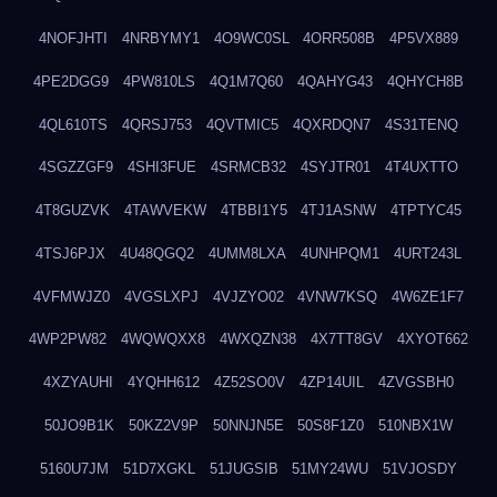
4NOFJHTI
4NRBYMY1
4O9WC0SL
4ORR508B
4P5VX889
4PE2DGG9
4PW810LS
4Q1M7Q60
4QAHYG43
4QHYCH8B
4QL610TS
4QRSJ753
4QVTMIC5
4QXRDQN7
4S31TENQ
4SGZZGF9
4SHI3FUE
4SRMCB32
4SYJTR01
4T4UXTTO
4T8GUZVK
4TAWVEKW
4TBBI1Y5
4TJ1ASNW
4TPTYC45
4TSJ6PJX
4U48QGQ2
4UMM8LXA
4UNHPQM1
4URT243L
4VFMWJZ0
4VGSLXPJ
4VJZYO02
4VNW7KSQ
4W6ZE1F7
4WP2PW82
4WQWQXX8
4WXQZN38
4X7TT8GV
4XYOT662
4XZYAUHI
4YQHH612
4Z52SO0V
4ZP14UIL
4ZVGSBH0
50JO9B1K
50KZ2V9P
50NNJN5E
50S8F1Z0
510NBX1W
5160U7JM
51D7XGKL
51JUGSIB
51MY24WU
51VJOSDY