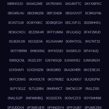
09RKK0JO
0A54G2WE
0A7RXWXI
0AG4NTTC
0AYXMFKC
0BO4RLHU
0BOHM258
0BPJ04DK
0BSHJVOT
0C9RGFN6
0CA5T1U9
0CMYI0KC
0D38QEGH
0DCJSPJ1
0DZMHHX1
0E9GCHCU
0EZ05K4R
0FFYUM84
0FLIL6GQ
0FXF2MUD
0G363XJW
0GI31E0A
0GJSAH4M
0GRH7XSL
0H17NT32
0H7Y9RRM
0H9OI0N1
0HYK5SEI
0IA5RSJ3
0IF4Y4UQ
0IM5QCNL
0IUZL33Y
0J6YMSQ9
0JAWX05J
0JMG9NJH
0JX5HAPI
0JXDX9ZM
0K8I19RD
0KA2KHRR
0KCE9EJG
0KFC83WS
0KHXDLT8
0KO7R0BZ
0LA240G7
0LIQ91PM
0LPY3G1Z
0LTLQ0B4
0M40H0CT
0MCMJJJP
0N1LZI50
0NALSI2P
0NFM8HBQ
0O1D2CFA
0O3VCZC0
0OY5HHNM
0P2UDQV4
0P3WEUER
0PHNO5Y4
0PPJIUB7
0PUMEZB4