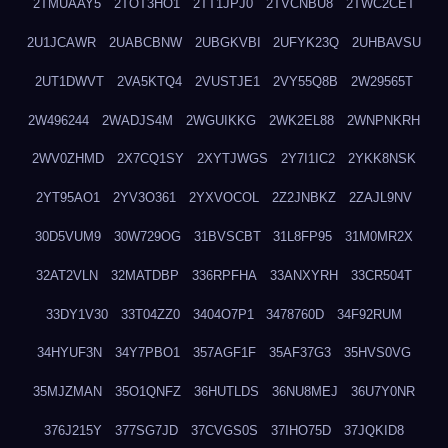
2TMUAAY5
2TOT3HO1
2TT1JPJ0
2TVCNBU8
2TWC2CET
2U1JCAWR
2UABCBNW
2UBGKVBI
2UFYK23Q
2UHBAVSU
2UT1DWVT
2VA5KTQ4
2VUSTJE1
2VY55Q8B
2W29565T
2W496244
2WADJS4M
2WGUIKKG
2WK2EL88
2WNPNKRH
2WV0ZHMD
2X7CQ1SY
2XYTJWGS
2Y7I1IC2
2YKK8NSK
2YT95AO1
2YV3O361
2YXVOCOL
2Z2JNBKZ
2ZAJL9NV
30D5VUM9
30W729OG
31BVSCBT
31L8FP95
31M0MR2X
32AT2VLN
32MATDBP
336RPFHA
33ANXYRH
33CR504T
33DY1V30
33T04ZZ0
3404O7P1
3478760D
34F92RUM
34HYUF3N
34Y7PBO1
357AGF1F
35AF37G3
35HVS0VG
35MJZMAN
35O1QNFZ
36HUTLDS
36NU8MEJ
36U7Y0NR
376J215Y
377SG7JD
37CVGS0S
37IHO75D
37JQKID8