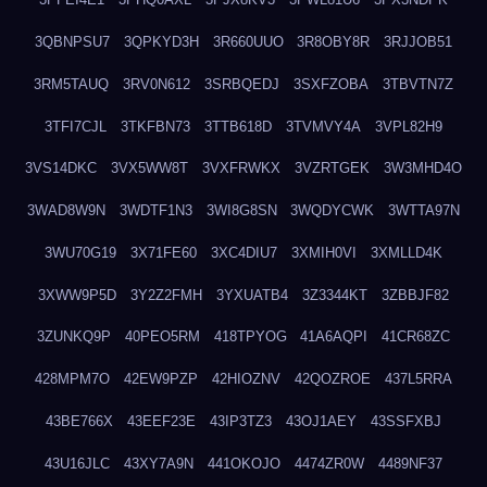
3QBNPSU7
3QPKYD3H
3R660UUO
3R8OBY8R
3RJJOB51
3RM5TAUQ
3RV0N612
3SRBQEDJ
3SXFZOBA
3TBVTN7Z
3TFI7CJL
3TKFBN73
3TTB618D
3TVMVY4A
3VPL82H9
3VS14DKC
3VX5WW8T
3VXFRWKX
3VZRTGEK
3W3MHD4O
3WAD8W9N
3WDTF1N3
3WI8G8SN
3WQDYCWK
3WTTA97N
3WU70G19
3X71FE60
3XC4DIU7
3XMIH0VI
3XMLLD4K
3XWW9P5D
3Y2Z2FMH
3YXUATB4
3Z3344KT
3ZBBJF82
3ZUNKQ9P
40PEO5RM
418TPYOG
41A6AQPI
41CR68ZC
428MPM7O
42EW9PZP
42HIOZNV
42QOZROE
437L5RRA
43BE766X
43EEF23E
43IP3TZ3
43OJ1AEY
43SSFXBJ
43U16JLC
43XY7A9N
441OKOJO
4474ZR0W
4489NF37