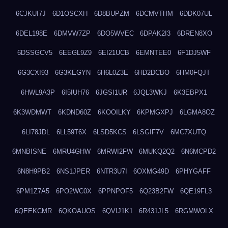
6CJKUI7J
6D1OSCXH
6D8BUPZM
6DCMVTHM
6DDK07UL
6DEL198E
6DMVW7ZP
6DO5WVEC
6DPAK2I3
6DREN8XO
6DSSGCV5
6EEGL9Z9
6EI21UCB
6EMNTEE0
6F1DJ5WF
6G3CXI93
6G3KEGYN
6H6L0Z3E
6HD2DCBO
6HM0FQJT
6HWL9A3P
6I5IUH76
6JGSI1UR
6JQL3WKJ
6K3EBPX1
6K3WDMWT
6KDND60Z
6KOOILKY
6KPMGXPJ
6LGMA8OZ
6LI78JDL
6LL59T6X
6LSD5KCS
6LSGIF7V
6MC7XUTQ
6MNBISNE
6MRU4GHW
6MRWI2FW
6MUKQ2Q2
6N6MCPD2
6N8H9PB2
6NS1JPER
6NTR3U7I
6OXMG49D
6PHYGAFF
6PM1Z7A5
6PO2WC0X
6PPNPOF5
6Q23B2FW
6QE19FL3
6QEEKCMR
6QKOAUOS
6QVIJ1K1
6R431JL5
6RGMWOLX