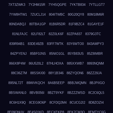
7XT3ZWK3
7Y2HM15R
7YHSQGPE
7YKTB834
7YTLLGT7
7YW8HTW1
7ZUCLJ14
804ITWBC
80G20QY8
80M18M6R
80NDABQJ
80TBA1GP
81B6R5DR
81F9BZC4
81GAYE1F
81NLFAJC
82LF82LT
82Z0LK6F
82ZPA837
8379G3TC
839R94B1
83DE49ZB
83FF7WTK
83Y6WTO0
843AMPY3
84ZPYENJ
85BF0JNS
85NIO1GL
85YB83US
85Z8IMBR
866X8P4W
86U520L2
87HLHOXA
885XXWB7
8893NQNM
88C06Z7M
88SSKI00
88Y1B346
88ZYQON6
88ZZ29JA
895NL72T
89WVKQCH
8A6B5EEP
8BBJWQMN
8BJPIIGO
8BSWANL0
8BVB056I
8BZT9YKF
8BZZZWSD
8C2C6QL5
8C6H1X9Q
8CEG9O6P
8CFDQ2M4
8CUCG2I2
8D8ZOZI4
8E09QNUV
8E4S01KD
8ECXEKP8
8EK7CM3O
8EMTYC6G