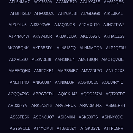
AFL5NMM7
AG97589A
AGM0CB79
AGUY943E
AH662QES
AH8HH2EU
AHFU0QZ0
AHY6MJBI
AI7GLGG0
AIKEJKAL
AIZU9LU5
AJ3Z9DWE
AJAQ0NGB
AJCMXUT0
AJNGTPW2
AJP7M04W
AK9V4J5R
AKDKJDBA
AKE369SK
AKHACZS9
AKO0BQNK
AKP3BSD1
ALN818FQ
ALNMMGQA
ALPJQZ0U
ALXRLZ9J
ALZWDEI8
AM418KE4
AM6T8IQN
AMCTQWJE
AME5CQHX
AMIFCKB1
AMPS54B7
AMVZDL7O
AN7IG2X3
ANEITT4Q
ANIG0U87
ANN06D3F
AO64OCU5
AODWRYIE
AOQQ4Z9G
APRGTCDU
AQICKU42
AQOO257M
AQT297DF
ARD337YV
ARK5NSY6
ARV3FPUK
ARWDMB4X
AS56EF7H
AS63TE5K
ASGN8UO7
ASI6MI04
ASK530TS
ASNNY8QC
ASY5VCEL
AT4YQM8I
ATBAB3ZY
ATSKB2VL
ATTFE5FR