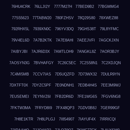
76HU4CRK
76LLJI2Y
7777M27H
77BED9B2
77BGMMG4
77S55623
77TABW20
780FZHSV
78Q29S80
78XWEZ88
792RHX5L
7939XN0C
796YV3DQ
79GHS38T
79L8YFMC
79V4EL6D
7A7B2KTK
7A7E8AHI
7AEEJVFI
7AGCKJXN
7AIBYJBI
7AJR6D3X
7AMTLOH9
7ANGKL8Z
7AOR3BJY
7AOSYN3G
7BVHAFGY
7C26C5EC
7C2S58N1
7C2XDJQN
7C4MI5MB
7CCV7IAS
7D5UQZFD
7D73WX32
7DULR9YN
7DXTFT0X
7DYZC5PF
7E0NDNH1
7EDB4H4S
7EE3M9WJ
7EUSEMEI
7EYNVZ6I
7FB2DR6D
7FE1WG6S
7FGV6NG8
7FKTW3MA
7FRYD8I9
7FX48QP3
7GDV0B8J
7GER99GF
7H8E1KTR
7H8LPLGJ
7I854907
7IAYUF4X
7IRRICQI