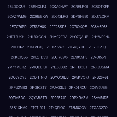
2BLDOOU6
2BRHOLRJ
2CKA0HWT
2CRELPQI
2CSOTXFR
2CVZ7WMG
2D26EBXW
2D942LRG
2DPSN680
2DU7LORM
2EZC76PR
2F53ZH8K
2FFJSSR3
2G789XQE
2G8M6D58
2HDT2UKH
2HLBXGGN
2HMC2F0V
2HO7QAUP
2HYWPJNU
2IIHI162
2J4TVL9Q
2JDKS9WZ
2JG4QYDE
2JSJLGSQ
2KKCIQS5
2KL1TDVU
2LCI7CW6
2LN9C5H3
2LVOI55N
2M7YMERZ
2MIQDBKK
2N165DB2
2NFH8OET
2NXDJSMA
2OC6YQYJ
2ODHTNIQ
2OYOC8EB
2P5KVO7J
2PB26F91
2PFU2MB3
2PGICZT7
2PJA33U1
2PK01RCU
2Q6V9UEG
2QFIABDG
2QYABSTR
2R02B74P
2RPXRAZM
2SAV54DE
2SS1XHM0
2T0TIR21
2T4QFIOC
2T8M8OOV
2TGAD2ZO