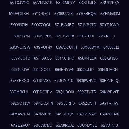
5VTXJVNC
5VVNNS1S
5XJ2MR7Y
5XSF9JLS
5XU6ZP3A
5Y0HCRBH
5Y1QS60T
5Y86UZX6
5YB5BBQM
5YHM530M
5YO667IH
5YO7ZQGL
5Z1BWJEZ
5Z1VP9TD
5ZYFJGV9
60IZ2Y44
60X8LPUK
62LJGRE8
6316UU0I
634ZKLU1
63MVU7SW
63SPQINX
63WDQUHH
63X60DYM
64996J11
659M6G4O
65TIBAG5
65TN6NPQ
65UV4E1K
660K94O5
663467JW
664ESOLH
664FNVV4
66C6U597
66NBHAON
675YBKS0
67T6PVX5
67UCAPT0
6899WHVC
68EZZKJQ
68OMB6UH
68PDCJPV
68QHDOI3
699GTUTR
69KWPV8F
69LSOT1W
69PLXGPN
69S53RP0
6A5ZOVTI
6A7TVFIW
6AMAWT34
6ANZ4C8L
6AS3LJQ4
6AX21SAB
6AX80CNX
6AYEZFQ7
6B0V87BD
6BA9R10Z
6BUMJY5E
6BVXINIU