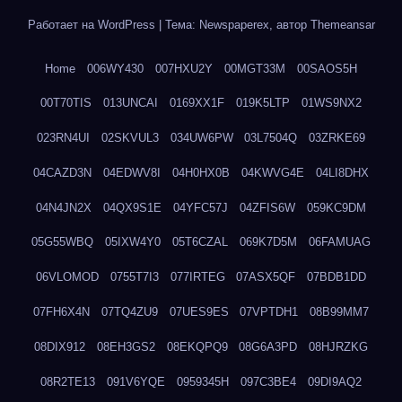
Работает на WordPress
|
Тема: Newspaperex, автор
Themeansar
Home
006WY430
007HXU2Y
00MGT33M
00SAOS5H
00T70TIS
013UNCAI
0169XX1F
019K5LTP
01WS9NX2
023RN4UI
02SKVUL3
034UW6PW
03L7504Q
03ZRKE69
04CAZD3N
04EDWV8I
04H0HX0B
04KWVG4E
04LI8DHX
04N4JN2X
04QX9S1E
04YFC57J
04ZFIS6W
059KC9DM
05G55WBQ
05IXW4Y0
05T6CZAL
069K7D5M
06FAMUAG
06VLOMOD
0755T7I3
077IRTEG
07ASX5QF
07BDB1DD
07FH6X4N
07TQ4ZU9
07UES9ES
07VPTDH1
08B99MM7
08DIX912
08EH3GS2
08EKQPQ9
08G6A3PD
08HJRZKG
08R2TE13
091V6YQE
0959345H
097C3BE4
09DI9AQ2