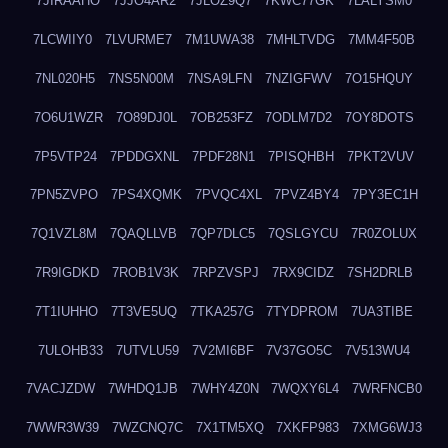
7JIRAAHO
7JJO4AR2
7JLOZ9Q7
7KWC77GK
7LALYSM0
7LCWIIY0
7LVURME7
7M1UWA38
7MHLTVDG
7MM4F50B
7NL020H5
7NS5N00M
7NSA9LFN
7NZIGFWV
7O15HQUY
7O6U1WZR
7O89DJ0L
7OB253FZ
7ODLM7D2
7OY8DOTS
7P5VTP24
7PDDGXNL
7PDF28N1
7PISQHBH
7PKT2VUV
7PN5ZVPO
7PS4XQMK
7PVQC4XL
7PVZ4BY4
7PY3EC1H
7Q1VZL8M
7QAQLLVB
7QP7DLC5
7QSLGYCU
7R0ZOLUX
7R9IGDKD
7ROB1V3K
7RPZVSPJ
7RX9CIDZ
7SH2DRLB
7T1IUHHO
7T3VE5UQ
7TKA257G
7TYDPROM
7UA3TIBE
7ULOHB33
7UTVLU59
7V2MI6BF
7V37GO5C
7V513WU4
7VACJZDW
7WHDQ1JB
7WHY4Z0N
7WQXY6L4
7WRFNCB0
7WWR3W39
7WZCNQ7C
7X1TM5XQ
7XKFP983
7XMG6WJ3