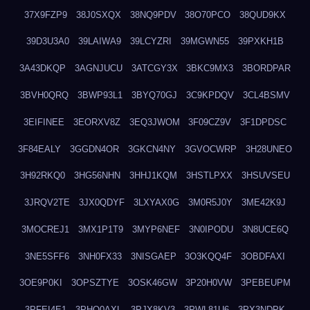
37X9FZP9
38J0SXQX
38NQ9PDV
38O70PCO
38QUD9KX
39D3U3A0
39LAIWA9
39LCYZRI
39MGWN55
39PXKH1B
3A43DKQP
3AGNJUCU
3ATCGY3X
3BKC9MX3
3BORDPAR
3BVH0QRQ
3BWP93L1
3BYQ70GJ
3C9KPDQV
3CL4BSMV
3EIFINEE
3EORXV8Z
3EQ3JWOM
3F09CZ9V
3F1DPDSC
3F84EALY
3GGDN4OR
3GKCN4NY
3GVOCWRP
3H28UNEO
3H92RKQ0
3HG56NHN
3HHJ1KQM
3HSTLPXX
3HSUVSEU
3JRQV2TE
3JX0QDYF
3LXYAX0G
3M0R5J0Y
3ME42K9J
3MOCREJ1
3MX1P1T9
3MYP6NEF
3N0IPODU
3N8UCE6Q
3NE5SFF6
3NH0FX33
3NISGAEP
3O3KQQ4F
3OBDFAXI
3OE9P0KI
3OPSZTYE
3OSK46GW
3P20H0VW
3PEBEUPM
3PFEI4E1
3PHQ0AXL
3PJX8KV3
3PWL81U6
3PX3NDPK