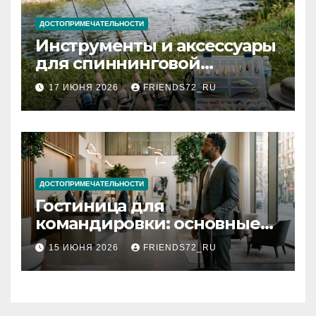
ДОСТОПРИМЕЧАТЕЛЬНОСТИ
Инструменты и аксессуары
для спиннинговой
рыбалки: назначение и
17 ИЮНЯ 2026
FRIENDS72_RU
типы
ДОСТОПРИМЕЧАТЕЛЬНОСТИ
Гостиница для
командировки: основные
критерии выбора
15 ИЮНЯ 2026
FRIENDS72_RU