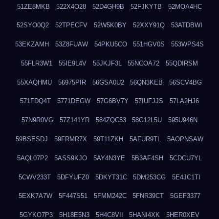
51ZE8MKB
522X4O28
52D4GH9B
52FJKYTB
52MOA4HC
52SYO0Q2
52TPECFV
52W5K0BY
52XXY91Q
53ATDBWI
53EKZAMH
53Z8FUAW
54PKU5CO
551HGV0S
553WPS4S
55FLR3W1
55IE9L4V
55JKJF3L
55NCOA72
55QDIRSM
55XAQHMU
56975PIR
56GSA0U2
56QN3KEB
56SCV4BG
571FDQ4T
5771DEGW
57G6BV7Y
57IUFJJS
57LA2HJ6
57N9R0VG
57Z141YR
584ZQC53
58G12L5U
595U946N
59BSESDJ
59FRMR7X
59T11ZKH
5AFUR9TL
5AOPNSAW
5AQL07P2
5ASS9KJO
5AY4N3YE
5B3AF4SH
5CDCU7YL
5CWV233T
5DFYUFZ0
5DKYT31C
5DM253CG
5E4JC1TI
5EXK7A7W
5F447S51
5FMM242C
5FNR39CT
5GEF3377
5GYKO7P3
5H18E5N3
5H4C8VII
5HANI4XK
5HER0XEV