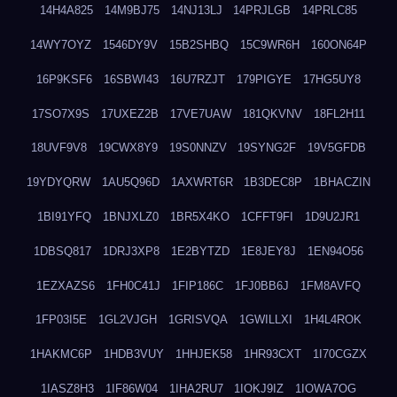
14H4A825
14M9BJ75
14NJ13LJ
14PRJLGB
14PRLC85
14WY7OYZ
1546DY9V
15B2SHBQ
15C9WR6H
160ON64P
16P9KSF6
16SBWI43
16U7RZJT
179PIGYE
17HG5UY8
17SO7X9S
17UXEZ2B
17VE7UAW
181QKVNV
18FL2H11
18UVF9V8
19CWX8Y9
19S0NNZV
19SYNG2F
19V5GFDB
19YDYQRW
1AU5Q96D
1AXWRT6R
1B3DEC8P
1BHACZIN
1BI91YFQ
1BNJXLZ0
1BR5X4KO
1CFFT9FI
1D9U2JR1
1DBSQ817
1DRJ3XP8
1E2BYTZD
1E8JEY8J
1EN94O56
1EZXAZS6
1FH0C41J
1FIP186C
1FJ0BB6J
1FM8AVFQ
1FP03I5E
1GL2VJGH
1GRISVQA
1GWILLXI
1H4L4ROK
1HAKMC6P
1HDB3VUY
1HHJEK58
1HR93CXT
1I70CGZX
1IASZ8H3
1IF86W04
1IHA2RU7
1IOKJ9IZ
1IOWA7OG