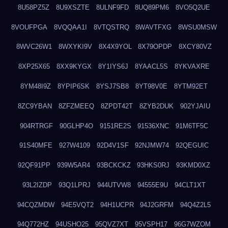
8U58PZ5Z
8U9XSZTE
8ULNF9FD
8UQ89PM6
8VO5Q2UE
8VOUFPGA
8VQQAA1I
8VTQSTRQ
8WAVTFXG
8WSU0MSW
8WVC26W1
8WXYKI9V
8X4X9YOL
8X79OPDP
8XCY80VZ
8XP25X65
8XX9KYGX
8Y1IYS6J
8YAACL5S
8YKVAXRE
8YM48I9Z
8YPIP6SK
8YSJ7SB8
8YT98V0E
8YTM92ET
8ZC9YBAN
8ZFZMEEQ
8ZPDT42T
8ZYB2DUK
902YJAIU
904RTRGF
90GLHP4O
9151RE2S
91536XNC
91M6TF5C
91S40MFE
927W4109
92D4V1SF
92NJMW74
92QEGUIC
92QF91PP
939W5AR4
93BCKCKZ
93HKS0RJ
93KMD0XZ
93L2IZDP
93Q1LPRJ
944UTVW8
94555E9U
94CLT1XT
94CQZMDW
94E5VQT2
94H1UCPR
94J2GRFM
94Q4Z2L5
94Q772HZ
94USHO25
95QVZ7XT
95VSPH17
96G7WZOM