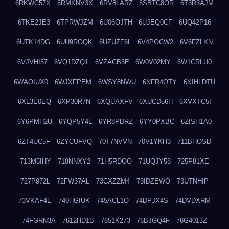
6RKWC57X
6RMKNV3X
6RV8LARZ
6SBTC8OR
6T3R3AJM
6TKE2JE3
6TPRWJZM
6U06OJTH
6UJEQ0CF
6UQ42P16
6UTK14DG
6UU9ROQK
6UZUZF6L
6V4POCW2
6V6FZLKN
6VJVHI57
6VQ1DZQ1
6VZACB5E
6W0V02MY
6W1CRLU0
6WAOIUX0
6WJXFPEM
6WSY8NWU
6XFR4OTY
6XIHLDTU
6XL3E0EQ
6XP30R7N
6XQUAXFV
6XUCD56H
6XVXTC5I
6Y6PMH2U
6YQP5Y4L
6YR8PDRZ
6YY0PXBC
6ZISH1A0
6ZT4UC5F
6ZYCUFVQ
70T7NVVN
70V1YKH3
711BHOSD
713M5IHY
718NNXY2
71H5RDOO
71UQJY58
725P81XE
727P972L
72FW37AL
73CXZZM4
73IDZEWO
73UTNHIP
73VKAF4E
740HGIUK
745ACL1O
74DPJX4S
74DVDXRM
74FGRN3A
7612HD1B
7651K273
76BJGQ4F
76G4013Z