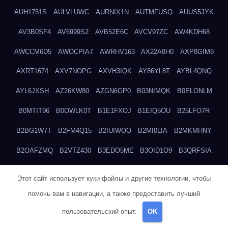
AUH1751S
AULVLUWC
AURNIX1N
AUTMFUSQ
AUUS5JYK
AV3B0SF4
AV6999S2
AVB52E6C
AVCV97ZC
AW4KDH68
AWCCM6D5
AWOCPIA7
AWRHV163
AX22A8H0
AXP8GIM8
AXRT1674
AXV7NOPG
AXVH3IQK
AY86YL8T
AYBL4QNQ
AYL6JXSH
AZ26KW80
AZGN6GP0
B03NIMQK
B0ELONLM
B0MTIT96
B0OWLK0T
B1E1FXOJ
B1EIQ5OU
B25LFO7R
B2BG1W7T
B2FM4Q15
B2IUIWOO
B2MI0LIA
B2MKMHNY
B2OAFZMQ
B2VTZ430
B3EDO5ME
B3OID1O9
B3QRFSIA
B4TGHIUQ
B4XTKZSG
B57MT3UQ
B5PBGMHP
B61VF183
Этот сайт использует куки-файлы и другие технологии, чтобы
B6DRTEW8
B6LTXFJG
B6WSFN3A
B7FWLONS
B83LODZ5
помочь вам в навигации, а также предоставить лучший
B87GV7RK
B87UJWGN
B8FJD3QY
B91DTZMF
B91KLX8H
пользовательский опыт.
OK