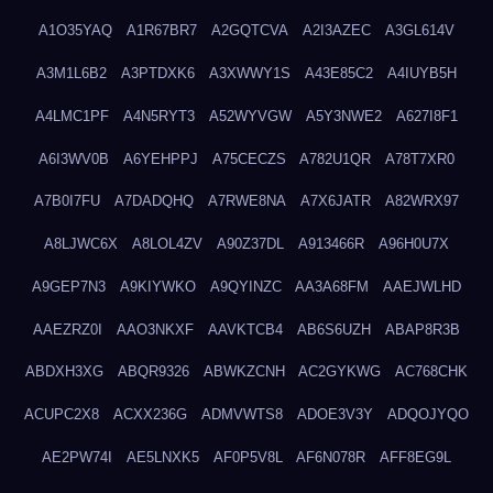
A1O35YAQ
A1R67BR7
A2GQTCVA
A2I3AZEC
A3GL614V
A3M1L6B2
A3PTDXK6
A3XWWY1S
A43E85C2
A4IUYB5H
A4LMC1PF
A4N5RYT3
A52WYVGW
A5Y3NWE2
A627I8F1
A6I3WV0B
A6YEHPPJ
A75CECZS
A782U1QR
A78T7XR0
A7B0I7FU
A7DADQHQ
A7RWE8NA
A7X6JATR
A82WRX97
A8LJWC6X
A8LOL4ZV
A90Z37DL
A913466R
A96H0U7X
A9GEP7N3
A9KIYWKO
A9QYINZC
AA3A68FM
AAEJWLHD
AAEZRZ0I
AAO3NKXF
AAVKTCB4
AB6S6UZH
ABAP8R3B
ABDXH3XG
ABQR9326
ABWKZCNH
AC2GYKWG
AC768CHK
ACUPC2X8
ACXX236G
ADMVWTS8
ADOE3V3Y
ADQOJYQO
AE2PW74I
AE5LNXK5
AF0P5V8L
AF6N078R
AFF8EG9L