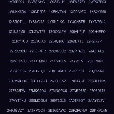
1VT6PD21
1VV8ZAHG
1W387VUY
1WFVB76Y
1WPX7P03
1WUHK6D4
1X9NP2FS
1XEHVF4N
1XFRA9ZO
1XS2YS68
1XSROT4L
1YS8YJ6Z
1YSKFL0G
1YUCNSFB
1YYN7W1J
1Z1US2M8
1ZLGWTF7
1ZOCGLFM
206VNFLF
20GH4EFO
2110Y7UD
21J9UIA6
2254Q10C
226DDKTL
22R2IX7P
22RDZ3DD
22S5F4PR
22XXR3UO
232PTAJG
24AZ56D2
24MC44U0
24TJTMVU
24XS3FEV
24YV1LVI
252T7VNK
253A0XC6
254O5EQJ
258OBXAU
25JR0XCH
25Q8956U
25RMMEOD
26HTTV6H
26L0HESZ
270L4YOL
276UFPNM
27E8J3FW
27MKG0DU
27MNQPU0
27NBD68F
27O3D674
27VYT4KU
28SMQGU6
299T1G15
2A01R6QT
2AAYZL7V
2AFJGVZY
2ATPPOCH
2B2G3AW2
2BFZFCNW
2BKKV1H5