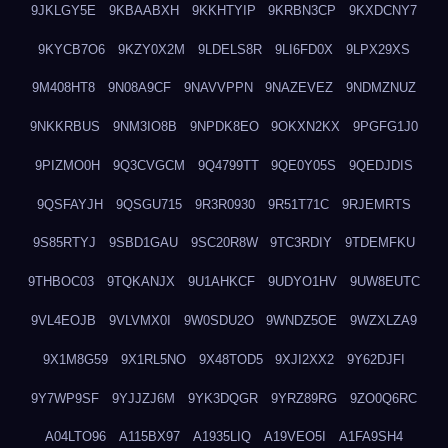
9JKLGY5E
9KBAABXH
9KKHTYIP
9KRBN3CP
9KXDCNY7
9KYCB7O6
9KZY0X2M
9LDELS8R
9LI6FD0X
9LPX29XS
9M408HT8
9N08A9CF
9NAVVPPN
9NAZEVEZ
9NDMZNUZ
9NKKRBUS
9NM3IO8B
9NPDK8EO
9OKXN2KX
9PGFG1J0
9PIZMO0H
9Q3CVGCM
9Q4799TT
9QE0Y05S
9QEDJDIS
9QSFAYJH
9QSGU715
9R3R0930
9R51T71C
9RJEMRTS
9S85RTYJ
9SBD1GAU
9SC20R8W
9TC3RDIY
9TDEMFKU
9THBOC03
9TQKANJX
9U1AHKCF
9UDYO1HV
9UW8EUTC
9VL4EOJB
9VLVMX0I
9W0SDU2O
9WNDZ5OE
9WZXLZA9
9X1M8G59
9X1RL5NO
9X48TOD5
9XJI2XX2
9Y62DJFI
9Y7WP9SF
9YJJZJ6M
9YK3DQGR
9YRZ89RG
9ZO0Q6RC
A04LTO96
A115BX97
A1935LIQ
A19VEO5I
A1FA9SH4