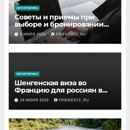
ki
АВТОРУБРИКА
Советы и приемы при
выборе и бронировании
авиабилетов
5 ИЮЛЯ 2026
FRIENDS72_RU
АВТОРУБРИКА
Шенгенская виза во
Францию для россиян в
2026 году: сроки от 3 дней
18 ИЮНЯ 2026
FRIENDS72_RU
и список необходимых
документов