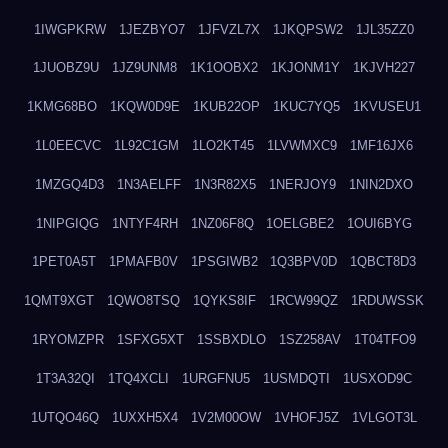
1IWGPKRW
1JEZBYO7
1JFVZL7X
1JKQPSW2
1JL35ZZ0
1JUOBZ9U
1JZ9UNM8
1K1OOBX2
1KJONM1Y
1KJVH227
1KMG68BO
1KQW0D9E
1KUB22OP
1KUC7YQ5
1KVUSEU1
1L0EECVC
1L92C1GM
1LO2KT45
1LVWMXC9
1MF16JX6
1MZGQ4D3
1N3AELFF
1N3R82X5
1NERJOY9
1NIN2DXO
1NIPGIQG
1NTYF4RH
1NZ06F8Q
1OELGBE2
1OUI6BYG
1PET0A5T
1PMAFB0V
1PSGIWB2
1Q3BPV0D
1QBCT8D3
1QMT9XGT
1QWO8TSQ
1QYKS8IF
1RCW99QZ
1RDUWSSK
1RYOMZPR
1SFXG5XT
1SSBXDLO
1SZ258AV
1T04TFO9
1T3A32QI
1TQ4XCLI
1URGFNU5
1USMDQTI
1USXOD9C
1UTQO46Q
1UXXH5X4
1V2M00OW
1VHOFJ5Z
1VLGOT3L