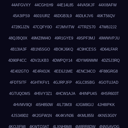
44AFGVXY
44CGH1H9
44E14L85
44VA5KJF
44XI8AFW
45A3IPS9
4601IURZ
46DGB3L9
46DLKJV6
46KT56QV
4728GJZN
47CQFY0O
47JMVITW
47TRZS70
47W8J2J2
48QJBQ0X
49MZ8W4O
49R1GYE9
49SPF3MJ
49WWVPJU
4B13IA3F
4B1N5SGO
4BOKJ6KQ
4C9HCESS
4D64LFAR
4D90P4CC
4DV2LKB3
4DWPQY14
4DYW6NWM
4DZ5J3RQ
4E402GTO
4E4R43JK
4EE6J1ME
4ENC34CO
4F88GRG8
4FDT5ITF
4GHTKFV1
4GJRPJFP
4GLC8SBG
4GOTUJAD
4GTUQOMS
4H5VY3Z1
4HCW1AJA
4HINPU4S
4HSR603T
4HVMV9QI
4I5H850W
4IL73M3I
4JGM8GIJ
4JH8IPKK
4JS349D2
4K2GFW1N
4K4KVN36
4KML855I
4KNS3G0Y
4KQJIFMI
4KWTO3AT
4LXNH9M8
4M8RR8DW
4NNSAVOG