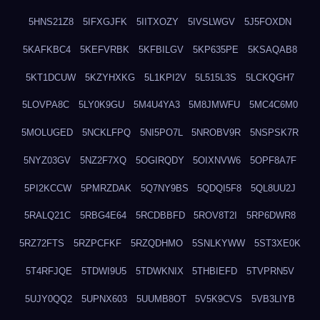
5HNS21Z8
5IFXGJFK
5IITXOZY
5IVSLWGV
5J5FOXDN
5KAFKBC4
5KEFVRBK
5KFBILGV
5KP635PE
5KSAQAB8
5KT1DCUW
5KZYHXKG
5L1KPI2V
5L515L3S
5LCKQGH7
5LOVPA8C
5LY0K9GU
5M4U4YA3
5M8JMWFU
5MC4C6M0
5MOLUGED
5NCKLFPQ
5NI5PO7L
5NROBV9R
5NSPSK7R
5NYZ03GV
5NZ2F7XQ
5OGIRQDY
5OIXNVW6
5OPF8A7F
5PI2KCCW
5PMRZDAK
5Q7NY9BS
5QDQI5F8
5QL8UU2J
5RALQ21C
5RBG4E64
5RCDBBFD
5ROV8T2I
5RP6DWR8
5RZ72FTS
5RZPCFKF
5RZQDHMO
5SNLKYWW
5ST3XE0K
5T4RFJQE
5TDWI9U5
5TDWKNIX
5THBIEFD
5TVPRN5V
5UJY0QQ2
5UPNX603
5UUMB8OT
5V5K9CVS
5VB3LIYB