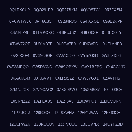
0QLRKCUP
0QO261FR
0QR27BKM
0QV0STGJ
0R7FXEI4
0RCWTWLK
0RH9C3CH
0S284R8O
0S4IXXQE
0S9E2KPP
0SA9HP4L
0T1MPQXC
0T8PUJB2
0T9LQ0SF
0TDEQ0TY
0TWV72OF
0U01AD7B
0U56W7B0
0UDKWD5I
0UELVNFD
0V2IXSF4
0V3N6SQF
0VJAC930
0VY5ZG3D
0W3LZD86
0W58MBQO
0W5D86N5
0W8SOPXW
0WY1BFPQ
0X4GG1J6
0XAANC43
0XI05VVT
0XLR0SZZ
0XW3VGXD
0ZAVTHSI
0ZM4J2CX
0ZVYGAG2
0ZXS0PVO
105XMS37
10LFO9CA
10SRNZZ2
10ZH1AUS
10ZZI8A5
1103WHO1
11MGVORK
11P2UCTJ
126I93O6
12FS3WHV
12HZ1JWW
12K469CE
12QCPWZN
12UKQO0N
133P7UOC
13COV7L8
14GYHZ3D