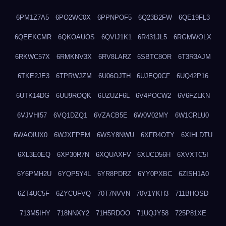
6PM1Z7A5
6PO2WC0X
6PPNPOF5
6Q23B2FW
6QE19FL3
6QEEKCMR
6QKOAUOS
6QVIJ1K1
6R431JL5
6RGMWOLX
6RKWC57X
6RMKNV3X
6RV8LARZ
6SBTC8OR
6T3R3AJM
6TKE2JE3
6TPRWJZM
6U06OJTH
6UJEQ0CF
6UQ42P16
6UTK14DG
6UU9ROQK
6UZUZF6L
6V4POCW2
6V6FZLKN
6VJVHI57
6VQ1DZQ1
6VZACB5E
6W0V02MY
6W1CRLU0
6WAOIUX0
6WJXFPEM
6WSY8NWU
6XFR4OTY
6XIHLDTU
6XL3E0EQ
6XP30R7N
6XQUAXFV
6XUCD56H
6XVXTC5I
6Y6PMH2U
6YQP5Y4L
6YR8PDRZ
6YY0PXBC
6ZISH1A0
6ZT4UC5F
6ZYCUFVQ
70T7NVVN
70V1YKH3
711BHOSD
713M5IHY
718NNXY2
71H5RDOO
71UQJY58
725P81XE