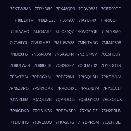
7FKTW3MA
7FRYD8I9
7FX48QP3
7GDV0B8J
7GER99GF
7H8E1KTR
7H8LPLGJ
7I854907
7IAYUF4X
7IRRICQI
7JIRAAHO
7JJO4AR2
7JLOZ9Q7
7KWC77GK
7LALYSM0
7LCWIIY0
7LVURME7
7M1UWA38
7MHLTVDG
7MM4F50B
7NL020H5
7NS5N00M
7NSA9LFN
7NZIGFWV
7O15HQUY
7O6U1WZR
7O89DJ0L
7OB253FZ
7ODLM7D2
7OY8DOTS
7P5VTP24
7PDDGXNL
7PDF28N1
7PISQHBH
7PKT2VUV
7PN5ZVPO
7PS4XQMK
7PVQC4XL
7PVZ4BY4
7PY3EC1H
7Q1VZL8M
7QAQLLVB
7QP7DLC5
7QSLGYCU
7R0ZOLUX
7R9IGDKD
7ROB1V3K
7RPZVSPJ
7RX9CIDZ
7SH2DRLB
7T1IUHHO
7T3VE5UQ
7TKA257G
7TYDPROM
7UA3TIBE