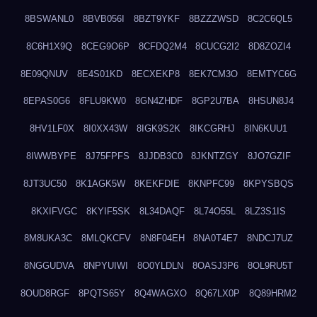
8BSWANL0
8BVB056I
8BZT9YKF
8BZZZWSD
8C2C6QL5
8C6H1X9Q
8CEG9O6P
8CFDQ2M4
8CUCG2I2
8D8ZOZI4
8E09QNUV
8E4S01KD
8ECXEKP8
8EK7CM3O
8EMTYC6G
8EPAS0G6
8FLU9KW0
8GN4ZHDF
8GP2U7BA
8HSUN8J4
8HV1LF0X
8I0XX43W
8IGK9S2K
8IKCGRHJ
8IN6KUU1
8IWWBYPE
8J75FPFS
8JJDB3C0
8JKNTZGY
8JO7GZIF
8JT3UC50
8K1AGK5W
8KEKFDIE
8KNPFC99
8KPYSBQS
8KXIFVGC
8KYIF5SK
8L34DAQF
8L74O55L
8LZ3S1IS
8M8UKA3C
8MLQKCFV
8N8F04EH
8NA0T4E7
8NDCJ7UZ
8NGGUDVA
8NPYUIWI
8O0YLDLN
8OASJ3P6
8OL9RU5T
8OUD8RGF
8PQTS65Y
8Q4WAGXO
8Q67LX0P
8Q89HRM2