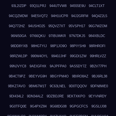
93L2IZDP
93Q1LPRJ
944UTVW8
94555E9U
94CLT1XT
94CQZMDW
94E5VQT2
94H1UCPR
94J2GRFM
94Q4Z2L5
94Q772HZ
94USHO25
95QVZ7XT
95VSPH17
96G7WZOM
96NI50GA
97I66QKU
97IBUWKR
97N7DKJ5
984XBLDC
98DD8YXB
98HGTYIJ
98P1JO9O
98PIYSH9
98RHROFI
98RZWLDP
990W4OYL
9940JJHF
99GDI1ZW
99HRLVZZ
99NJVYC8
9AEIGFHX
9AJPFPA0
9AS5DY7Z
9B2V77PH
9B4CT9PZ
9BEYVG9H
9BGYPM4O
9BIRO8AZ
9BJ6RL38
9BKZ7AVO
9BM67W1T
9C63LNEL
9D0TQQOV
9DFN8WE0
9DI434L2
9DN34ALZ
9DZBDJRE
9EKTXKPO
9EYVNRDY
9G0TFQ0E
9G4PXZ84
9G68DG08
9GPGCFCS
9GSLIJ08