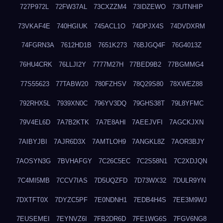
727P972L
72FW37AL
73CXZZM4
73IDZEWO
73UTNHIP
73VKAF4E
740HGIUK
745ACL1O
74DPJX4S
74DVDXRM
74FGRN3A
7612HD1B
7651K273
76BJGQ4F
76G4013Z
76HU4CRK
76LLJI2Y
7777M27H
77BED9B2
77BGMMG4
77S55623
77TABW20
780FZHSV
78Q29S80
78XWEZ88
792RHX5L
7939XN0C
796YV3DQ
79GHS38T
79L8YFMC
79V4EL6D
7A7B2KTK
7A7E8AHI
7AEEJVFI
7AGCKJXN
7AIBYJBI
7AJR6D3X
7AMTLOH9
7ANGKL8Z
7AOR3BJY
7AOSYN3G
7BVHAFGY
7C26C5EC
7C2S58N1
7C2XDJQN
7C4MI5MB
7CCV7IAS
7D5UQZFD
7D73WX32
7DULR9YN
7DXTFT0X
7DYZC5PF
7E0NDNH1
7EDB4H4S
7EE3M9WJ
7EUSEMEI
7EYNVZ6I
7FB2DR6D
7FE1WG6S
7FGV6NG8