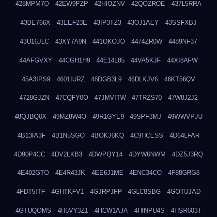
428MPM7O
42EW9PZP
42HIOZNV
42QOZROE
437L5RRA
43BE766X
43EEF23E
43IP3TZ3
43OJ1AEY
43SSFXBJ
43U16JLC
43XY7A9N
441OKOJO
4474ZR0W
4489NF37
44AFGVXY
44CGH1H9
44E14L85
44VA5KJF
44XI8AFW
45A3IPS9
4601IURZ
46DGB3L9
46DLKJV6
46KT56QV
4728GJZN
47CQFY0O
47JMVITW
47TRZS70
47W8J2J2
48QJBQ0X
49MZ8W4O
49R1GYE9
49SPF3MJ
49WWVPJU
4B13IA3F
4B1N5SGO
4BOKJ6KQ
4C9HCESS
4D64LFAR
4D90P4CC
4DV2LKB3
4DWPQY14
4DYW6NWM
4DZ5J3RQ
4E402GTO
4E4R43JK
4EE6J1ME
4ENC34CO
4F88GRG8
4FDT5ITF
4GHTKFV1
4GJRPJFP
4GLC8SBG
4GOTUJAD
4GTUQOMS
4H5VY3Z1
4HCW1AJA
4HINPU4S
4HSR603T