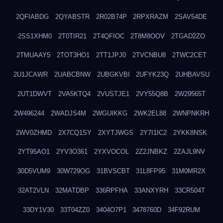
2QFIABDG
2QYABSTR
2R02B74P
2RPXRAZM
2SAV54DE
2SS1XHM0
2T0TIR21
2T4QFIOC
2T8M8OOV
2TGAD2ZO
2TMUAAY5
2TOT3HO1
2TT1JPJ0
2TVCNBU8
2TWC2CET
2U1JCAWR
2UABCBNW
2UBGKVBI
2UFYK23Q
2UHBAVSU
2UT1DWVT
2VA5KTQ4
2VUSTJE1
2VY55Q8B
2W29565T
2W496244
2WADJS4M
2WGUIKKG
2WK2EL88
2WNPNKRH
2WV0ZHMD
2X7CQ1SY
2XYTJWGS
2Y7I1IC2
2YKK8NSK
2YT95AO1
2YV3O361
2YXVOCOL
2Z2JNBKZ
2ZAJL9NV
30D5VUM9
30W729OG
31BVSCBT
31L8FP95
31M0MR2X
32AT2VLN
32MATDBP
336RPFHA
33ANXYRH
33CR504T
33DY1V30
33T04ZZ0
3404O7P1
3478760D
34F92RUM