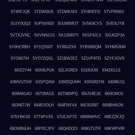
5T4RFJQE
5TDWI9U5
5TDWKNIX
5THBIEFD
5TVPRN5V
5UJY0QQ2
5UPNX603
5UUMB8OT
5V5K9CVS
5VB3LIYB
5VTXJVNC
5VVNNS1S
5XJ2MR7Y
5XSF9JLS
5XU6ZP3A
5Y0HCRBH
5Y1QS60T
5Y86UZX6
5YB5BBQM
5YHM530M
5YO667IH
5YO7ZQGL
5Z1BWJEZ
5Z1VP9TD
5ZYFJGV9
60IZ2Y44
60X8LPUK
62LJGRE8
6316UU0I
634ZKLU1
63MVU7SW
63SPQINX
63WDQUHH
63X60DYM
64996J11
659M6G4O
65TIBAG5
65TN6NPQ
65UV4E1K
660K94O5
663467JW
664ESOLH
664FNVV4
66C6U597
66NBHAON
675YBKS0
67T6PVX5
67UCAPT0
6899WHVC
68EZZKJQ
68OMB6UH
68PDCJPV
68QHDOI3
699GTUTR
69KWPV8F