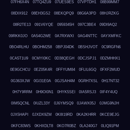
07FH6X4N
07TQ4ZU9
07UES9ES
07VPTDH1
08B99MM7
08DIX912
08EH3GS2
08EKQPQ9
08G6A3PD
08HJRZKG
08R2TE13
091V6YQE
0959345H
097C3BE4
09DI9AQ2
09RKK0JO
0A54G2WE
0A7RXWXI
0AG4NTTC
0AYXMFKC
0BO4RLHU
0BOHM258
0BPJ04DK
0BSHJVOT
0C9RGFN6
0CA5T1U9
0CMYI0KC
0D38QEGH
0DCJSPJ1
0DZMHHX1
0E9GCHCU
0EZ05K4R
0FFYUM84
0FLIL6GQ
0FXF2MUD
0G363XJW
0GI31E0A
0GJSAH4M
0GRH7XSL
0H17NT32
0H7Y9RRM
0H9OI0N1
0HYK5SEI
0IA5RSJ3
0IF4Y4UQ
0IM5QCNL
0IUZL33Y
0J6YMSQ9
0JAWX05J
0JMG9NJH
0JX5HAPI
0JXDX9ZM
0K8I19RD
0KA2KHRR
0KCE9EJG
0KFC83WS
0KHXDLT8
0KO7R0BZ
0LA240G7
0LIQ91PM