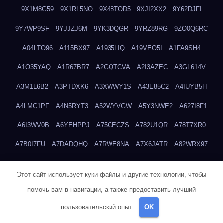
9X1M8G59
9X1RL5NO
9X48TOD5
9XJI2XX2
9Y62DJFI
9Y7WP9SF
9YJJZJ6M
9YK3DQGR
9YRZ89RG
9ZO0Q6RC
A04LTO96
A115BX97
A1935LIQ
A19VEO5I
A1FA9SH4
A1O35YAQ
A1R67BR7
A2GQTCVA
A2I3AZEC
A3GL614V
A3M1L6B2
A3PTDXK6
A3XWWY1S
A43E85C2
A4IUYB5H
A4LMC1PF
A4N5RYT3
A52WYVGW
A5Y3NWE2
A627I8F1
A6I3WV0B
A6YEHPPJ
A75CECZS
A782U1QR
A78T7XR0
A7B0I7FU
A7DADQHQ
A7RWE8NA
A7X6JATR
A82WRX97
A8LJWC6X
A8LOL4ZV
A90Z37DL
A913466R
A96H0U7X
Этот сайт использует куки-файлы и другие технологии, чтобы
A9GEP7N3
A9KIYWKO
A9QYINZC
AA3A68FM
AAEJWLHD
помочь вам в навигации, а также предоставить лучший
AAEZRZ0I
AAO3NKXF
AAVKTCB4
AB6S6UZH
ABAP8R3B
пользовательский опыт.
OK
ABDXH3XG
ABQR9326
ABWKZCNH
AC2GYKWG
AC768CHK