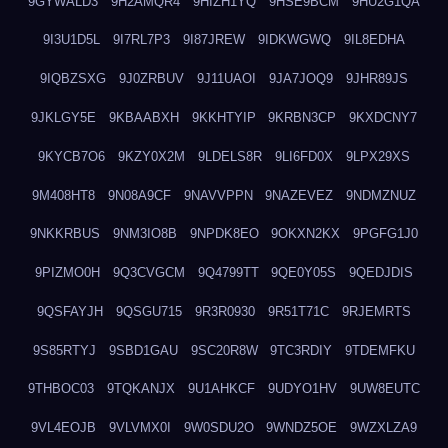
9GYWALD3
9H2AMQR4
9HIZH1YQ
9HSE9BCM
9HU2G1QA
9I3U1D5L
9I7RL7P3
9I87JREW
9IDKWGWQ
9IL8EDHA
9IQBZSXG
9J0ZRBUV
9J11UAOI
9JA7JOQ9
9JHR89JS
9JKLGY5E
9KBAABXH
9KKHTYIP
9KRBN3CP
9KXDCNY7
9KYCB7O6
9KZY0X2M
9LDELS8R
9LI6FD0X
9LPX29XS
9M408HT8
9N08A9CF
9NAVVPPN
9NAZEVEZ
9NDMZNUZ
9NKKRBUS
9NM3IO8B
9NPDK8EO
9OKXN2KX
9PGFG1J0
9PIZMO0H
9Q3CVGCM
9Q4799TT
9QE0Y05S
9QEDJDIS
9QSFAYJH
9QSGU715
9R3R0930
9R51T71C
9RJEMRTS
9S85RTYJ
9SBD1GAU
9SC20R8W
9TC3RDIY
9TDEMFKU
9THBOC03
9TQKANJX
9U1AHKCF
9UDYO1HV
9UW8EUTC
9VL4EOJB
9VLVMX0I
9W0SDU2O
9WNDZ5OE
9WZXLZA9