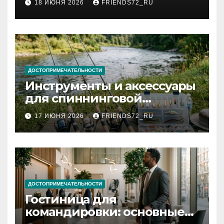
18 ИЮНЯ 2026
FRIENDS72_RU
и список необходимых
документов
ДОСТОПРИМЕЧАТЕЛЬНОСТИ
Инструменты и аксессуары
для спиннинговой
рыбалки: назначение и
17 ИЮНЯ 2026
FRIENDS72_RU
типы
ДОСТОПРИМЕЧАТЕЛЬНОСТИ
Гостиница для
командировки: основные