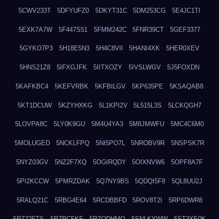
5CWV233T
5DFYUFZ0
5DKYT31C
5DM253CG
5E4JC1TI
5EXK7A7W
5F447S51
5FMM242C
5FNR39CT
5GEF3377
5GYKO7P3
5H18E5N3
5H4C8VII
5HANI4XK
5HER0XEV
5HNS21Z8
5IFXGJFK
5IITXOZY
5IVSLWGV
5J5FOXDN
5KAFKBC4
5KEFVRBK
5KFBILGV
5KP635PE
5KSAQAB8
5KT1DCUW
5KZYHXKG
5L1KPI2V
5L515L3S
5LCKQGH7
5LOVPA8C
5LY0K9GU
5M4U4YA3
5M8JMWFU
5MC4C6M0
5MOLUGED
5NCKLFPQ
5NI5PO7L
5NROBV9R
5NSPSK7R
5NYZ03GV
5NZ2F7XQ
5OGIRQDY
5OIXNVW6
5OPF8A7F
5PI2KCCW
5PMRZDAK
5Q7NY9BS
5QDQI5F8
5QL8UU2J
5RALQ21C
5RBG4E64
5RCDBBFD
5ROV8T2I
5RP6DWR8
5RZ72FTS
5RZPCFKF
5RZQDHMO
5SNLKYWW
5ST3XE0K