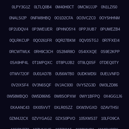
0LPY3G1Z
0LTLQ0B4
0M40H0CT
0MCMJJJP
0N1LZI50
0NALSI2P
0NFM8HBQ
0O1D2CFA
0O3VCZC0
0OY5HHNM
0P2UDQV4
0P3WEUER
0PHNO5Y4
0PPJIUB7
0PUMEZB4
0QLRKCUP
0QO261FR
0QR27BKM
0QV0STGJ
0R7FXEI4
0RCWTWLK
0RH9C3CH
0S284R8O
0S4IXXQE
0S9E2KPP
0SA9HP4L
0T1MPQXC
0T8PUJB2
0T9LQ0SF
0TDEQ0TY
0TWV72OF
0U01AD7B
0U56W7B0
0UDKWD5I
0UELVNFD
0V2IXSF4
0V3N6SQF
0VJAC930
0VY5ZG3D
0W3LZD86
0W58MBQO
0W5D86N5
0W8SOPXW
0WY1BFPQ
0X4GG1J6
0XAANC43
0XI05VVT
0XLR0SZZ
0XW3VGXD
0ZAVTHSI
0ZM4J2CX
0ZVYGAG2
0ZXS0PVO
105XMS37
10LFO9CA