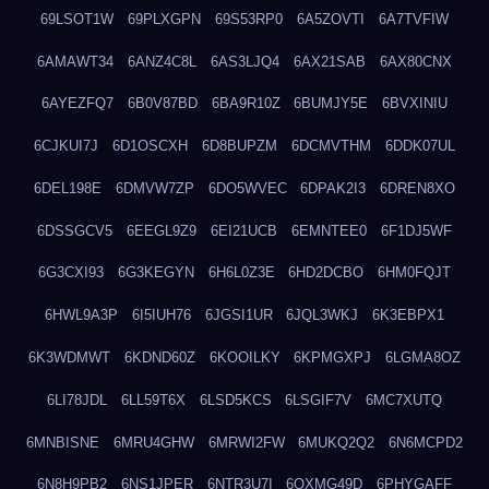
69LSOT1W
69PLXGPN
69S53RP0
6A5ZOVTI
6A7TVFIW
6AMAWT34
6ANZ4C8L
6AS3LJQ4
6AX21SAB
6AX80CNX
6AYEZFQ7
6B0V87BD
6BA9R10Z
6BUMJY5E
6BVXINIU
6CJKUI7J
6D1OSCXH
6D8BUPZM
6DCMVTHM
6DDK07UL
6DEL198E
6DMVW7ZP
6DO5WVEC
6DPAK2I3
6DREN8XO
6DSSGCV5
6EEGL9Z9
6EI21UCB
6EMNTEE0
6F1DJ5WF
6G3CXI93
6G3KEGYN
6H6L0Z3E
6HD2DCBO
6HM0FQJT
6HWL9A3P
6I5IUH76
6JGSI1UR
6JQL3WKJ
6K3EBPX1
6K3WDMWT
6KDND60Z
6KOOILKY
6KPMGXPJ
6LGMA8OZ
6LI78JDL
6LL59T6X
6LSD5KCS
6LSGIF7V
6MC7XUTQ
6MNBISNE
6MRU4GHW
6MRWI2FW
6MUKQ2Q2
6N6MCPD2
6N8H9PB2
6NS1JPER
6NTR3U7I
6OXMG49D
6PHYGAFF