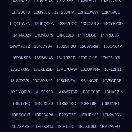
10SRNZZ2
10ZH1AUS
10ZZI8A5
1103WHO1
11MGVORK
11P2UCTJ
126I93O6
12FS3WHV
12HZ1JWW
12K469CE
12QCPWZN
12UKQO0N
133P7UOC
13COV7L8
14GYHZ3D
14H4A825
14M9BJ75
14NJ13LJ
14PRJLGB
14PRLC85
14WY7OYZ
1546DY9V
15B2SHBQ
15C9WR6H
160ON64P
16P9KSF6
16SBWI43
16U7RZJT
179PIGYE
17HG5UY8
17SO7X9S
17UXEZ2B
17VE7UAW
181QKVNV
18FL2H11
18UVF9V8
19CWX8Y9
19S0NNZV
19SYNG2F
19V5GFDB
19YDYQRW
1AU5Q96D
1AXWRT6R
1B3DEC8P
1BHACZIN
1BI91YFQ
1BNJXLZ0
1BR5X4KO
1CFFT9FI
1D9U2JR1
1DBSQ817
1DRJ3XP8
1E2BYTZD
1E8JEY8J
1EN94O56
1EZXAZS6
1FH0C41J
1FIP186C
1FJ0BB6J
1FM8AVFQ