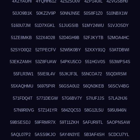
4XZYAUHI
4YQHH612
4Z52SO0V
4ZP14UIL
4ZVGSBH0
50JO9B1K
50KZ2V9P
50NNJN5E
50S8F1Z0
510NBX1W
5160U7JM
51D7XGKL
51JUGSIB
51MY24WU
51VJOSDY
51ZE8MKB
522X4O28
52D4GH9B
52FJKYTB
52MOA4HC
52SYO0Q2
52TPECFV
52W5K0BY
52XXY91Q
53ATDBWI
53EKZAMH
53Z8FUAW
54PKU5CO
551HGV0S
553WPS4S
55FLR3W1
55IE9L4V
55JKJF3L
55NCOA72
55QDIRSM
55XAQHMU
56975PIR
56GSA0U2
56QN3KEB
56SCV4BG
571FDQ4T
5771DEGW
57G6BV7Y
57IUFJJS
57LA2HJ6
57N9R0VG
57Z141YR
584ZQC53
58G12L5U
595U946N
59BSESDJ
59FRMR7X
59T11ZKH
5AFUR9TL
5AOPNSAW
5AQL07P2
5ASS9KJO
5AY4N3YE
5B3AF4SH
5CDCU7YL