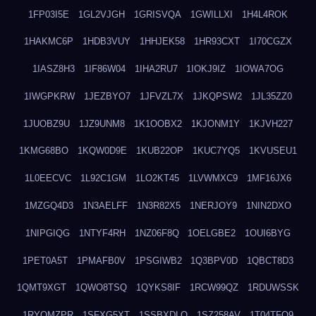
1FP03I5E
1GL2VJGH
1GRISVQA
1GWILLXI
1H4L4ROK
1HAKMC6P
1HDB3VUY
1HHJEK58
1HR93CXT
1I70CGZX
1IASZ8H3
1IF86W04
1IHA2RU7
1IOKJ9IZ
1IOWA7OG
1IWGPKRW
1JEZBYO7
1JFVZL7X
1JKQPSW2
1JL35ZZ0
1JUOBZ9U
1JZ9UNM8
1K1OOBX2
1KJONM1Y
1KJVH227
1KMG68BO
1KQW0D9E
1KUB22OP
1KUC7YQ5
1KVUSEU1
1L0EECVC
1L92C1GM
1LO2KT45
1LVWMXC9
1MF16JX6
1MZGQ4D3
1N3AELFF
1N3R82X5
1NERJOY9
1NIN2DXO
1NIPGIQG
1NTYF4RH
1NZ06F8Q
1OELGBE2
1OUI6BYG
1PET0A5T
1PMAFB0V
1PSGIWB2
1Q3BPV0D
1QBCT8D3
1QMT9XGT
1QWO8TSQ
1QYKS8IF
1RCW99QZ
1RDUWSSK
1RYOMZPR
1SFXG5XT
1SSBXDLO
1SZ258AV
1T04TFO9