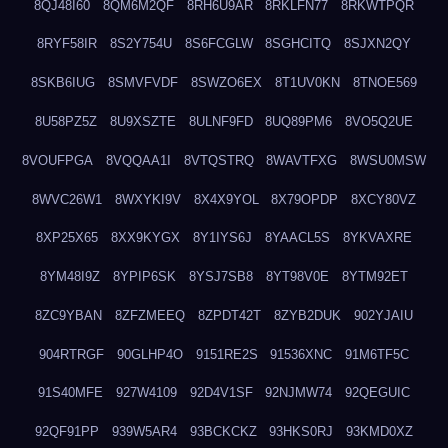
8QJ48I60
8QM6M2QF
8RH6U9AR
8RKLFN77
8RKWTPQR
8RYF58IR
8S2Y754U
8S6FCGLW
8SGHCITQ
8SJXN2QY
8SKB6IUG
8SMVFVDF
8SWZO6EX
8T1UV0KN
8TNOE569
8U58PZ5Z
8U9XSZTE
8ULNF9FD
8UQ89PM6
8VO5Q2UE
8VOUFPGA
8VQQAA1I
8VTQSTRQ
8WAVTFXG
8WSU0MSW
8WVC26W1
8WXYKI9V
8X4X9YOL
8X79OPDP
8XCY80VZ
8XP25X65
8XX9KYGX
8Y1IYS6J
8YAACL5S
8YKVAXRE
8YM48I9Z
8YPIP6SK
8YSJ7SB8
8YT98V0E
8YTM92ET
8ZC9YBAN
8ZFZMEEQ
8ZPDT42T
8ZYB2DUK
902YJAIU
904RTRGF
90GLHP4O
9151RE2S
91536XNC
91M6TF5C
91S40MFE
927W4109
92D4V1SF
92NJMW74
92QEGUIC
92QF91PP
939W5AR4
93BCKCKZ
93HKS0RJ
93KMD0XZ