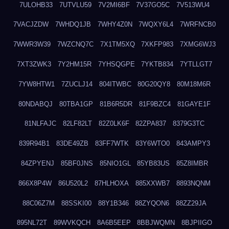
7ULOHB33
7UTVLU59
7V2MI6BF
7V37GO5C
7V513WU4
7VACJZDW
7WHDQ1JB
7WHY4Z0N
7WQXY6L4
7WRFNCB0
7WWR3W39
7WZCNQ7C
7X1TM5XQ
7XKFP983
7XMG6WJ3
7XT3ZWK3
7Y2HM15R
7YHSQGPE
7YKTB834
7YTLLGT7
7YW8HTW1
7ZUCLJ14
804ITWBC
80G20QY8
80M18M6R
80NDABQJ
80TBA1GP
81B6R5DR
81F9BZC4
81GAYE1F
81NLFAJC
82LF82LT
82Z0LK6F
82ZPA837
8379G3TC
839R94B1
83DE49ZB
83FF7WTK
83Y6WTO0
843AMPY3
84ZPYENJ
85BF0JNS
85NIO1GL
85YB83US
85Z8IMBR
866X8P4W
86U520L2
87HLHOXA
885XXWB7
8893NQNM
88C06Z7M
88SSKI00
88Y1B346
88ZYQON6
88ZZ29JA
895NL72T
89WVKQCH
8A6B5EEP
8BBJWQMN
8BJPIIGO