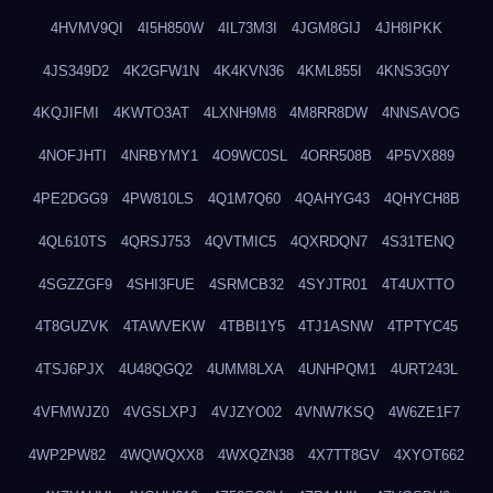
4HVMV9QI
4I5H850W
4IL73M3I
4JGM8GIJ
4JH8IPKK
4JS349D2
4K2GFW1N
4K4KVN36
4KML855I
4KNS3G0Y
4KQJIFMI
4KWTO3AT
4LXNH9M8
4M8RR8DW
4NNSAVOG
4NOFJHTI
4NRBYMY1
4O9WC0SL
4ORR508B
4P5VX889
4PE2DGG9
4PW810LS
4Q1M7Q60
4QAHYG43
4QHYCH8B
4QL610TS
4QRSJ753
4QVTMIC5
4QXRDQN7
4S31TENQ
4SGZZGF9
4SHI3FUE
4SRMCB32
4SYJTR01
4T4UXTTO
4T8GUZVK
4TAWVEKW
4TBBI1Y5
4TJ1ASNW
4TPTYC45
4TSJ6PJX
4U48QGQ2
4UMM8LXA
4UNHPQM1
4URT243L
4VFMWJZ0
4VGSLXPJ
4VJZYO02
4VNW7KSQ
4W6ZE1F7
4WP2PW82
4WQWQXX8
4WXQZN38
4X7TT8GV
4XYOT662