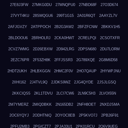
27E8J3FW
27MKG0DU
27MNQPU0
27NBD68F
27O3D674
27VYT4KU
28SMQGU6
299T1G15
2A01R6QT
2AAYZL7V
2AFJGVZY
2ATPPOCH
2B2G3AW2
2BFZFCNW
2BKKV1H5
2BLDOOU6
2BRHOLRJ
2CKA0HWT
2CRELPQI
2CSOTXFR
2CVZ7WMG
2D26EBXW
2D942LRG
2DPSN680
2DU7LORM
2EZC76PR
2F53ZH8K
2FFJSSR3
2G789XQE
2G8M6D58
2HDT2UKH
2HLBXGGN
2HMC2F0V
2HO7QAUP
2HYWPJNU
2IIHI162
2J4TVL9Q
2JDKS9WZ
2JG4QYDE
2JSJLGSQ
2KKCIQS5
2KL1TDVU
2LCI7CW6
2LN9C5H3
2LVOI55N
2M7YMERZ
2MIQDBKK
2N165DB2
2NFH8OET
2NXDJSMA
2OC6YQYJ
2ODHTNIQ
2OYOC8EB
2P5KVO7J
2PB26F91
2PFU2MB3
2PGICZT7
2PJA33U1
2PK01RCU
2Q6V9UEG