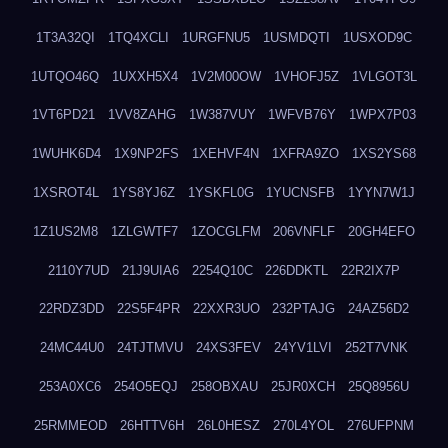
1T3A32QI
1TQ4XCLI
1URGFNU5
1USMDQTI
1USXOD9C
1UTQO46Q
1UXXH5X4
1V2M00OW
1VHOFJ5Z
1VLGOT3L
1VT6PD21
1VV8ZAHG
1W387VUY
1WFVB76Y
1WPX7P03
1WUHK6D4
1X9NP2FS
1XEHVF4N
1XFRA9ZO
1XS2YS68
1XSROT4L
1YS8YJ6Z
1YSKFL0G
1YUCNSFB
1YYN7W1J
1Z1US2M8
1ZLGWTF7
1ZOCGLFM
206VNFLF
20GH4EFO
2110Y7UD
21J9UIA6
2254Q10C
226DDKTL
22R2IX7P
22RDZ3DD
22S5F4PR
22XXR3UO
232PTAJG
24AZ56D2
24MC44U0
24TJTMVU
24XS3FEV
24YV1LVI
252T7VNK
253A0XC6
254O5EQJ
258OBXAU
25JR0XCH
25Q8956U
25RMMEOD
26HTTV6H
26L0HESZ
270L4YOL
276UFPNM