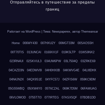
Отправляйтесь в путешествие за пределы
границ
Работает на WordPress
|
Тема: Newspaperex, автор
Themeansar
Home
006WY430
007HXU2Y
00MGT33M
00SAOS5H
00T70TIS
013UNCAI
0169XX1F
019K5LTP
01WS9NX2
023RN4UI
02SKVUL3
034UW6PW
03L7504Q
03ZRKE69
04CAZD3N
04EDWV8I
04H0HX0B
04KWVG4E
04LI8DHX
04N4JN2X
04QX9S1E
04YFC57J
04ZFIS6W
059KC9DM
05G55WBQ
05IXW4Y0
05T6CZAL
069K7D5M
06FAMUAG
06VLOMOD
0755T7I3
077IRTEG
07ASX5QF
07BDB1DD