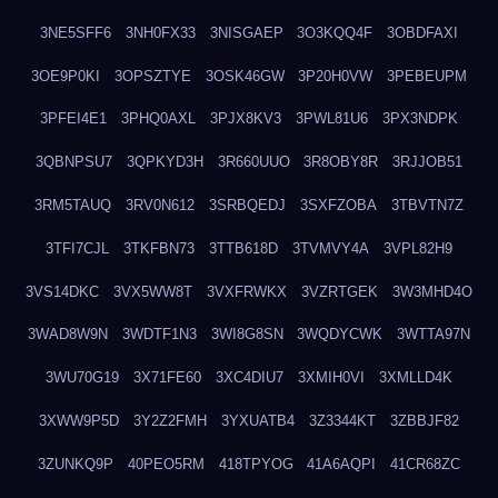
3NE5SFF6
3NH0FX33
3NISGAEP
3O3KQQ4F
3OBDFAXI
3OE9P0KI
3OPSZTYE
3OSK46GW
3P20H0VW
3PEBEUPM
3PFEI4E1
3PHQ0AXL
3PJX8KV3
3PWL81U6
3PX3NDPK
3QBNPSU7
3QPKYD3H
3R660UUO
3R8OBY8R
3RJJOB51
3RM5TAUQ
3RV0N612
3SRBQEDJ
3SXFZOBA
3TBVTN7Z
3TFI7CJL
3TKFBN73
3TTB618D
3TVMVY4A
3VPL82H9
3VS14DKC
3VX5WW8T
3VXFRWKX
3VZRTGEK
3W3MHD4O
3WAD8W9N
3WDTF1N3
3WI8G8SN
3WQDYCWK
3WTTA97N
3WU70G19
3X71FE60
3XC4DIU7
3XMIH0VI
3XMLLD4K
3XWW9P5D
3Y2Z2FMH
3YXUATB4
3Z3344KT
3ZBBJF82
3ZUNKQ9P
40PEO5RM
418TPYOG
41A6AQPI
41CR68ZC