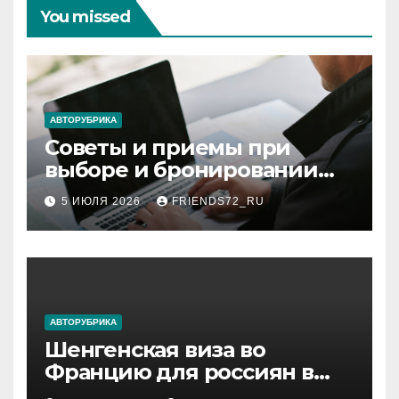
You missed
АВТОРУБРИКА
Советы и приемы при
выборе и бронировании
авиабилетов
5 ИЮЛЯ 2026
FRIENDS72_RU
АВТОРУБРИКА
Шенгенская виза во
Францию для россиян в
2026 году: сроки от 3 дней