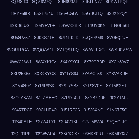
8QJ48I60
8QM6M2QF
8RH6U9AR
8RKLFN77
8RKWTPQR
8RYF58IR
8S2Y754U
8S6FCGLW
8SGHCITQ
8SJXN2QY
8SKB6IUG
8SMVFVDF
8SWZO6EX
8T1UV0KN
8TNOE569
8U58PZ5Z
8U9XSZTE
8ULNF9FD
8UQ89PM6
8VO5Q2UE
8VOUFPGA
8VQQAA1I
8VTQSTRQ
8WAVTFXG
8WSU0MSW
8WVC26W1
8WXYKI9V
8X4X9YOL
8X79OPDP
8XCY80VZ
8XP25X65
8XX9KYGX
8Y1IYS6J
8YAACL5S
8YKVAXRE
8YM48I9Z
8YPIP6SK
8YSJ7SB8
8YT98V0E
8YTM92ET
8ZC9YBAN
8ZFZMEEQ
8ZPDT42T
8ZYB2DUK
902YJAIU
904RTRGF
90GLHP4O
9151RE2S
91536XNC
91M6TF5C
91S40MFE
927W4109
92D4V1SF
92NJMW74
92QEGUIC
92QF91PP
939W5AR4
93BCKCKZ
93HKS0RJ
93KMD0XZ