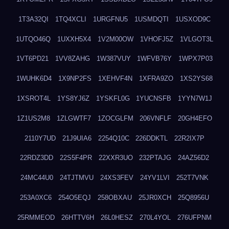
1T3A32QI
1TQ4XCLI
1URGFNU5
1USMDQTI
1USXOD9C
1UTQO46Q
1UXXH5X4
1V2M00OW
1VHOFJ5Z
1VLGOT3L
1VT6PD21
1VV8ZAHG
1W387VUY
1WFVB76Y
1WPX7P03
1WUHK6D4
1X9NP2FS
1XEHVF4N
1XFRA9ZO
1XS2YS68
1XSROT4L
1YS8YJ6Z
1YSKFL0G
1YUCNSFB
1YYN7W1J
1Z1US2M8
1ZLGWTF7
1ZOCGLFM
206VNFLF
20GH4EFO
2110Y7UD
21J9UIA6
2254Q10C
226DDKTL
22R2IX7P
22RDZ3DD
22S5F4PR
22XXR3UO
232PTAJG
24AZ56D2
24MC44U0
24TJTMVU
24XS3FEV
24YV1LVI
252T7VNK
253A0XC6
254O5EQJ
258OBXAU
25JR0XCH
25Q8956U
25RMMEOD
26HTTV6H
26L0HESZ
270L4YOL
276UFPNM