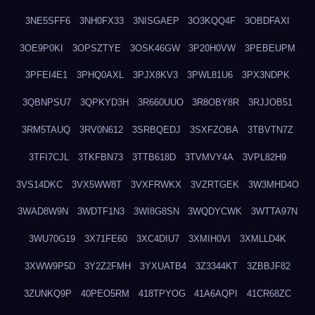
3NE5SFF6
3NH0FX33
3NISGAEP
3O3KQQ4F
3OBDFAXI
3OE9P0KI
3OPSZTYE
3OSK46GW
3P20H0VW
3PEBEUPM
3PFEI4E1
3PHQ0AXL
3PJX8KV3
3PWL81U6
3PX3NDPK
3QBNPSU7
3QPKYD3H
3R660UUO
3R8OBY8R
3RJJOB51
3RM5TAUQ
3RV0N612
3SRBQEDJ
3SXFZOBA
3TBVTN7Z
3TFI7CJL
3TKFBN73
3TTB618D
3TVMVY4A
3VPL82H9
3VS14DKC
3VX5WW8T
3VXFRWKX
3VZRTGEK
3W3MHD4O
3WAD8W9N
3WDTF1N3
3WI8G8SN
3WQDYCWK
3WTTA97N
3WU70G19
3X71FE60
3XC4DIU7
3XMIH0VI
3XMLLD4K
3XWW9P5D
3Y2Z2FMH
3YXUATB4
3Z3344KT
3ZBBJF82
3ZUNKQ9P
40PEO5RM
418TPYOG
41A6AQPI
41CR68ZC