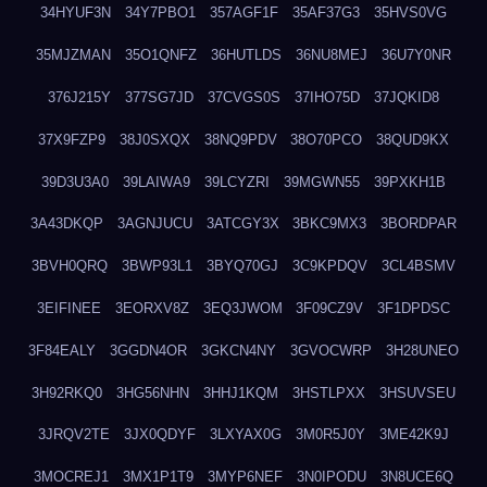
34HYUF3N
34Y7PBO1
357AGF1F
35AF37G3
35HVS0VG
35MJZMAN
35O1QNFZ
36HUTLDS
36NU8MEJ
36U7Y0NR
376J215Y
377SG7JD
37CVGS0S
37IHO75D
37JQKID8
37X9FZP9
38J0SXQX
38NQ9PDV
38O70PCO
38QUD9KX
39D3U3A0
39LAIWA9
39LCYZRI
39MGWN55
39PXKH1B
3A43DKQP
3AGNJUCU
3ATCGY3X
3BKC9MX3
3BORDPAR
3BVH0QRQ
3BWP93L1
3BYQ70GJ
3C9KPDQV
3CL4BSMV
3EIFINEE
3EORXV8Z
3EQ3JWOM
3F09CZ9V
3F1DPDSC
3F84EALY
3GGDN4OR
3GKCN4NY
3GVOCWRP
3H28UNEO
3H92RKQ0
3HG56NHN
3HHJ1KQM
3HSTLPXX
3HSUVSEU
3JRQV2TE
3JX0QDYF
3LXYAX0G
3M0R5J0Y
3ME42K9J
3MOCREJ1
3MX1P1T9
3MYP6NEF
3N0IPODU
3N8UCE6Q