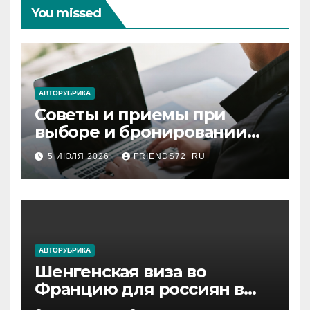
You missed
АВТОРУБРИКА
Советы и приемы при
выборе и бронировании
авиабилетов
5 ИЮЛЯ 2026
FRIENDS72_RU
АВТОРУБРИКА
Шенгенская виза во
Францию для россиян в
2026 году: сроки от 3 дней