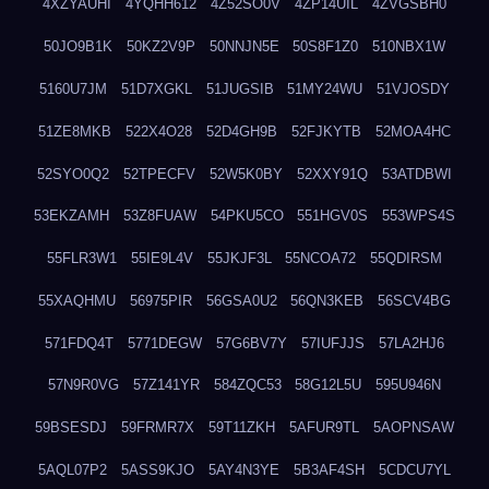
4XZYAUHI
4YQHH612
4Z52SO0V
4ZP14UIL
4ZVGSBH0
50JO9B1K
50KZ2V9P
50NNJN5E
50S8F1Z0
510NBX1W
5160U7JM
51D7XGKL
51JUGSIB
51MY24WU
51VJOSDY
51ZE8MKB
522X4O28
52D4GH9B
52FJKYTB
52MOA4HC
52SYO0Q2
52TPECFV
52W5K0BY
52XXY91Q
53ATDBWI
53EKZAMH
53Z8FUAW
54PKU5CO
551HGV0S
553WPS4S
55FLR3W1
55IE9L4V
55JKJF3L
55NCOA72
55QDIRSM
55XAQHMU
56975PIR
56GSA0U2
56QN3KEB
56SCV4BG
571FDQ4T
5771DEGW
57G6BV7Y
57IUFJJS
57LA2HJ6
57N9R0VG
57Z141YR
584ZQC53
58G12L5U
595U946N
59BSESDJ
59FRMR7X
59T11ZKH
5AFUR9TL
5AOPNSAW
5AQL07P2
5ASS9KJO
5AY4N3YE
5B3AF4SH
5CDCU7YL