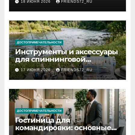
18 ИЮНЯ 2026
FRIENDS72_RU
и список необходимых
документов
ДОСТОПРИМЕЧАТЕЛЬНОСТИ
Инструменты и аксессуары
для спиннинговой
рыбалки: назначение и
17 ИЮНЯ 2026
FRIENDS72_RU
типы
ДОСТОПРИМЕЧАТЕЛЬНОСТИ
Гостиница для
командировки: основные