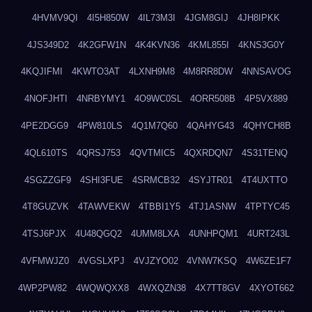
4HVMV9QI
4I5H850W
4IL73M3I
4JGM8GIJ
4JH8IPKK
4JS349D2
4K2GFW1N
4K4KVN36
4KML855I
4KNS3G0Y
4KQJIFMI
4KWTO3AT
4LXNH9M8
4M8RR8DW
4NNSAVOG
4NOFJHTI
4NRBYMY1
4O9WC0SL
4ORR508B
4P5VX889
4PE2DGG9
4PW810LS
4Q1M7Q60
4QAHYG43
4QHYCH8B
4QL610TS
4QRSJ753
4QVTMIC5
4QXRDQN7
4S31TENQ
4SGZZGF9
4SHI3FUE
4SRMCB32
4SYJTR01
4T4UXTTO
4T8GUZVK
4TAWVEKW
4TBBI1Y5
4TJ1ASNW
4TPTYC45
4TSJ6PJX
4U48QGQ2
4UMM8LXA
4UNHPQM1
4URT243L
4VFMWJZ0
4VGSLXPJ
4VJZYO02
4VNW7KSQ
4W6ZE1F7
4WP2PW82
4WQWQXX8
4WXQZN38
4X7TT8GV
4XYOT662