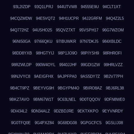
93L2IZDP
93Q1LPRJ
944UTVW8
94555E9U
94CLT1XT
94CQZMDW
94E5VQT2
94H1UCPR
94J2GRFM
94Q4Z2L5
94Q772HZ
94USHO25
95QVZ7XT
95VSPH17
96G7WZOM
96NI50GA
97I66QKU
97IBUWKR
97N7DKJ5
984XBLDC
98DD8YXB
98HGTYIJ
98P1JO9O
98PIYSH9
98RHROFI
98RZWLDP
990W4OYL
9940JJHF
99GDI1ZW
99HRLVZZ
99NJVYC8
9AEIGFHX
9AJPFPA0
9AS5DY7Z
9B2V77PH
9B4CT9PZ
9BEYVG9H
9BGYPM4O
9BIRO8AZ
9BJ6RL38
9BKZ7AVO
9BM67W1T
9C63LNEL
9D0TQQOV
9DFN8WE0
9DI434L2
9DN34ALZ
9DZBDJRE
9EKTXKPO
9EYVNRDY
9G0TFQ0E
9G4PXZ84
9G68DG08
9GPGCFCS
9GSLIJ08