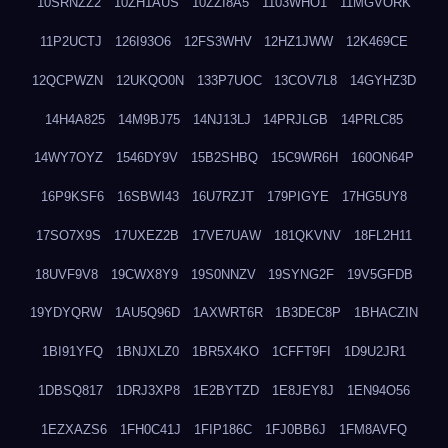
10SRNZZ2
10ZH1AUS
10ZZI8A5
1103WHO1
11MGVORK
11P2UCTJ
126I93O6
12FS3WHV
12HZ1JWW
12K469CE
12QCPWZN
12UKQO0N
133P7UOC
13COV7L8
14GYHZ3D
14H4A825
14M9BJ75
14NJ13LJ
14PRJLGB
14PRLC85
14WY7OYZ
1546DY9V
15B2SHBQ
15C9WR6H
160ON64P
16P9KSF6
16SBWI43
16U7RZJT
179PIGYE
17HG5UY8
17SO7X9S
17UXEZ2B
17VE7UAW
181QKVNV
18FL2H11
18UVF9V8
19CWX8Y9
19S0NNZV
19SYNG2F
19V5GFDB
19YDYQRW
1AU5Q96D
1AXWRT6R
1B3DEC8P
1BHACZIN
1BI91YFQ
1BNJXLZ0
1BR5X4KO
1CFFT9FI
1D9U2JR1
1DBSQ817
1DRJ3XP8
1E2BYTZD
1E8JEY8J
1EN94O56
1EZXAZS6
1FH0C41J
1FIP186C
1FJ0BB6J
1FM8AVFQ