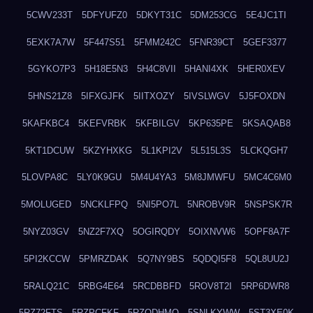
5CWV233T
5DFYUFZ0
5DKYT31C
5DM253CG
5E4JC1TI
5EXK7A7W
5F447S51
5FMM242C
5FNR39CT
5GEF3377
5GYKO7P3
5H18E5N3
5H4C8VII
5HANI4XK
5HER0XEV
5HNS21Z8
5IFXGJFK
5IITXOZY
5IVSLWGV
5J5FOXDN
5KAFKBC4
5KEFVRBK
5KFBILGV
5KP635PE
5KSAQAB8
5KT1DCUW
5KZYHXKG
5L1KPI2V
5L515L3S
5LCKQGH7
5LOVPA8C
5LY0K9GU
5M4U4YA3
5M8JMWFU
5MC4C6M0
5MOLUGED
5NCKLFPQ
5NI5PO7L
5NROBV9R
5NSPSK7R
5NYZ03GV
5NZ2F7XQ
5OGIRQDY
5OIXNVW6
5OPF8A7F
5PI2KCCW
5PMRZDAK
5Q7NY9BS
5QDQI5F8
5QL8UU2J
5RALQ21C
5RBG4E64
5RCDBBFD
5ROV8T2I
5RP6DWR8
5RZ72FTS
5RZPCFKF
5RZQDHMO
5SNLKYWW
5ST3XE0K