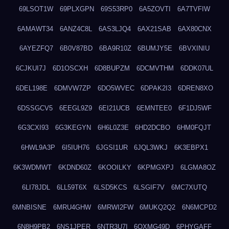
69LSOT1W
69PLXGPN
69S53RP0
6A5ZOVTI
6A7TVFIW
6AMAWT34
6ANZ4C8L
6AS3LJQ4
6AX21SAB
6AX80CNX
6AYEZFQ7
6B0V87BD
6BA9R10Z
6BUMJY5E
6BVXINIU
6CJKUI7J
6D1OSCXH
6D8BUPZM
6DCMVTHM
6DDK07UL
6DEL198E
6DMVW7ZP
6DO5WVEC
6DPAK2I3
6DREN8XO
6DSSGCV5
6EEGL9Z9
6EI21UCB
6EMNTEE0
6F1DJ5WF
6G3CXI93
6G3KEGYN
6H6L0Z3E
6HD2DCBO
6HM0FQJT
6HWL9A3P
6I5IUH76
6JGSI1UR
6JQL3WKJ
6K3EBPX1
6K3WDMWT
6KDND60Z
6KOOILKY
6KPMGXPJ
6LGMA8OZ
6LI78JDL
6LL59T6X
6LSD5KCS
6LSGIF7V
6MC7XUTQ
6MNBISNE
6MRU4GHW
6MRWI2FW
6MUKQ2Q2
6N6MCPD2
6N8H9PB2
6NS1JPER
6NTR3U7I
6OXMG49D
6PHYGAFF