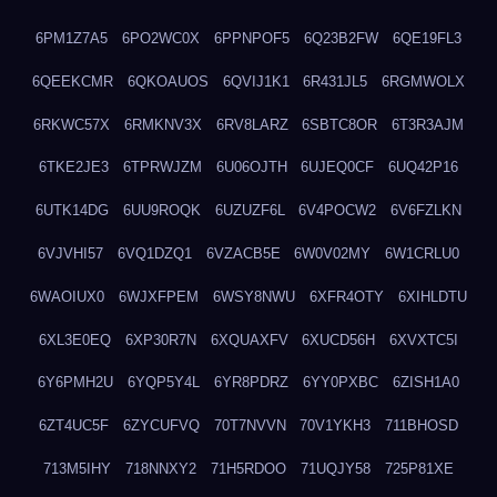
6PM1Z7A5
6PO2WC0X
6PPNPOF5
6Q23B2FW
6QE19FL3
6QEEKCMR
6QKOAUOS
6QVIJ1K1
6R431JL5
6RGMWOLX
6RKWC57X
6RMKNV3X
6RV8LARZ
6SBTC8OR
6T3R3AJM
6TKE2JE3
6TPRWJZM
6U06OJTH
6UJEQ0CF
6UQ42P16
6UTK14DG
6UU9ROQK
6UZUZF6L
6V4POCW2
6V6FZLKN
6VJVHI57
6VQ1DZQ1
6VZACB5E
6W0V02MY
6W1CRLU0
6WAOIUX0
6WJXFPEM
6WSY8NWU
6XFR4OTY
6XIHLDTU
6XL3E0EQ
6XP30R7N
6XQUAXFV
6XUCD56H
6XVXTC5I
6Y6PMH2U
6YQP5Y4L
6YR8PDRZ
6YY0PXBC
6ZISH1A0
6ZT4UC5F
6ZYCUFVQ
70T7NVVN
70V1YKH3
711BHOSD
713M5IHY
718NNXY2
71H5RDOO
71UQJY58
725P81XE