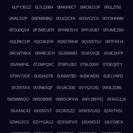
0LPY3G1Z
0LTLQ0B4
0M40H0CT
0MCMJJJP
0N1LZI50
0NALSI2P
0NFM8HBQ
0O1D2CFA
0O3VCZC0
0OY5HHNM
0P2UDQV4
0P3WEUER
0PHNO5Y4
0PPJIUB7
0PUMEZB4
0QLRKCUP
0QO261FR
0QR27BKM
0QV0STGJ
0R7FXEI4
0RCWTWLK
0RH9C3CH
0S284R8O
0S4IXXQE
0S9E2KPP
0SA9HP4L
0T1MPQXC
0T8PUJB2
0T9LQ0SF
0TDEQ0TY
0TWV72OF
0U01AD7B
0U56W7B0
0UDKWD5I
0UELVNFD
0V2IXSF4
0V3N6SQF
0VJAC930
0VY5ZG3D
0W3LZD86
0W58MBQO
0W5D86N5
0W8SOPXW
0WY1BFPQ
0X4GG1J6
0XAANC43
0XI05VVT
0XLR0SZZ
0XW3VGXD
0ZAVTHSI
0ZM4J2CX
0ZVYGAG2
0ZXS0PVO
105XMS37
10LFO9CA