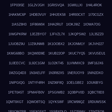
1FP03I5E
1GL2VJGH
1GRISVQA
1GWILLXI
1H4L4ROK
1HAKMC6P
1HDB3VUY
1HHJEK58
1HR93CXT
1I70CGZX
1IASZ8H3
1IF86W04
1IHA2RU7
1IOKJ9IZ
1IOWA7OG
1IWGPKRW
1JEZBYO7
1JFVZL7X
1JKQPSW2
1JL35ZZ0
1JUOBZ9U
1JZ9UNM8
1K1OOBX2
1KJONM1Y
1KJVH227
1KMG68BO
1KQW0D9E
1KUB22OP
1KUC7YQ5
1KVUSEU1
1L0EECVC
1L92C1GM
1LO2KT45
1LVWMXC9
1MF16JX6
1MZGQ4D3
1N3AELFF
1N3R82X5
1NERJOY9
1NIN2DXO
1NIPGIQG
1NTYF4RH
1NZ06F8Q
1OELGBE2
1OUI6BYG
1PET0A5T
1PMAFB0V
1PSGIWB2
1Q3BPV0D
1QBCT8D3
1QMT9XGT
1QWO8TSQ
1QYKS8IF
1RCW99QZ
1RDUWSSK
1RYOMZPR
1SFXG5XT
1SSBXDLO
1SZ258AV
1T04TFO9