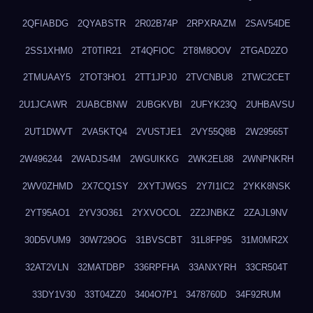
2QFIABDG
2QYABSTR
2R02B74P
2RPXRAZM
2SAV54DE
2SS1XHM0
2T0TIR21
2T4QFIOC
2T8M8OOV
2TGAD2ZO
2TMUAAY5
2TOT3HO1
2TT1JPJ0
2TVCNBU8
2TWC2CET
2U1JCAWR
2UABCBNW
2UBGKVBI
2UFYK23Q
2UHBAVSU
2UT1DWVT
2VA5KTQ4
2VUSTJE1
2VY55Q8B
2W29565T
2W496244
2WADJS4M
2WGUIKKG
2WK2EL88
2WNPNKRH
2WV0ZHMD
2X7CQ1SY
2XYTJWGS
2Y7I1IC2
2YKK8NSK
2YT95AO1
2YV3O361
2YXVOCOL
2Z2JNBKZ
2ZAJL9NV
30D5VUM9
30W729OG
31BVSCBT
31L8FP95
31M0MR2X
32AT2VLN
32MATDBP
336RPFHA
33ANXYRH
33CR504T
33DY1V30
33T04ZZ0
3404O7P1
3478760D
34F92RUM