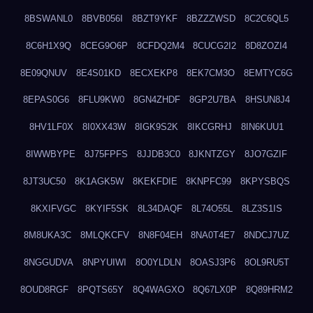
8BSWANL0
8BVB056I
8BZT9YKF
8BZZZWSD
8C2C6QL5
8C6H1X9Q
8CEG9O6P
8CFDQ2M4
8CUCG2I2
8D8ZOZI4
8E09QNUV
8E4S01KD
8ECXEKP8
8EK7CM3O
8EMTYC6G
8EPAS0G6
8FLU9KW0
8GN4ZHDF
8GP2U7BA
8HSUN8J4
8HV1LF0X
8I0XX43W
8IGK9S2K
8IKCGRHJ
8IN6KUU1
8IWWBYPE
8J75FPFS
8JJDB3C0
8JKNTZGY
8JO7GZIF
8JT3UC50
8K1AGK5W
8KEKFDIE
8KNPFC99
8KPYSBQS
8KXIFVGC
8KYIF5SK
8L34DAQF
8L74O55L
8LZ3S1IS
8M8UKA3C
8MLQKCFV
8N8F04EH
8NA0T4E7
8NDCJ7UZ
8NGGUDVA
8NPYUIWI
8O0YLDLN
8OASJ3P6
8OL9RU5T
8OUD8RGF
8PQTS65Y
8Q4WAGXO
8Q67LX0P
8Q89HRM2