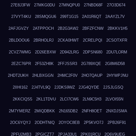
27E8J3FW
27MKG0DU
27MNQPU0
27NBD68F
27O3D674
27VYT4KU
28SMQGU6
299T1G15
2A01R6QT
2AAYZL7V
2AFJGVZY
2ATPPOCH
2B2G3AW2
2BFZFCNW
2BKKV1H5
2BLDOOU6
2BRHOLRJ
2CKA0HWT
2CRELPQI
2CSOTXFR
2CVZ7WMG
2D26EBXW
2D942LRG
2DPSN680
2DU7LORM
2EZC76PR
2F53ZH8K
2FFJSSR3
2G789XQE
2G8M6D58
2HDT2UKH
2HLBXGGN
2HMC2F0V
2HO7QAUP
2HYWPJNU
2IIHI162
2J4TVL9Q
2JDKS9WZ
2JG4QYDE
2JSJLGSQ
2KKCIQS5
2KL1TDVU
2LCI7CW6
2LN9C5H3
2LVOI55N
2M7YMERZ
2MIQDBKK
2N165DB2
2NFH8OET
2NXDJSMA
2OC6YQYJ
2ODHTNIQ
2OYOC8EB
2P5KVO7J
2PB26F91
2PFU2MB3
2PGICZT7
2PJA33U1
2PK01RCU
2Q6V9UEG