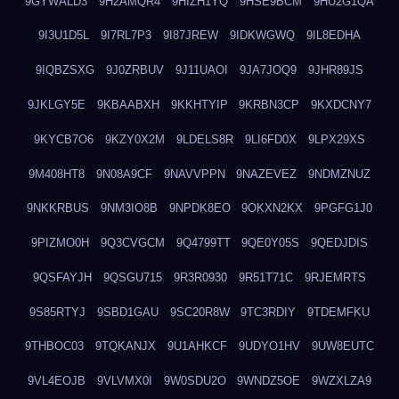
9GYWALD3
9H2AMQR4
9HIZH1YQ
9HSE9BCM
9HU2G1QA
9I3U1D5L
9I7RL7P3
9I87JREW
9IDKWGWQ
9IL8EDHA
9IQBZSXG
9J0ZRBUV
9J11UAOI
9JA7JOQ9
9JHR89JS
9JKLGY5E
9KBAABXH
9KKHTYIP
9KRBN3CP
9KXDCNY7
9KYCB7O6
9KZY0X2M
9LDELS8R
9LI6FD0X
9LPX29XS
9M408HT8
9N08A9CF
9NAVVPPN
9NAZEVEZ
9NDMZNUZ
9NKKRBUS
9NM3IO8B
9NPDK8EO
9OKXN2KX
9PGFG1J0
9PIZMO0H
9Q3CVGCM
9Q4799TT
9QE0Y05S
9QEDJDIS
9QSFAYJH
9QSGU715
9R3R0930
9R51T71C
9RJEMRTS
9S85RTYJ
9SBD1GAU
9SC20R8W
9TC3RDIY
9TDEMFKU
9THBOC03
9TQKANJX
9U1AHKCF
9UDYO1HV
9UW8EUTC
9VL4EOJB
9VLVMX0I
9W0SDU2O
9WNDZ5OE
9WZXLZA9