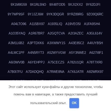
9X1M8G59
9X1RL5NO
9X48TOD5
9XJI2XX2
9Y62DJFI
9Y7WP9SF
9YJJZJ6M
9YK3DQGR
9YRZ89RG
9ZO0Q6RC
A04LTO96
A115BX97
A1935LIQ
A19VEO5I
A1FA9SH4
A1O35YAQ
A1R67BR7
A2GQTCVA
A2I3AZEC
A3GL614V
A3M1L6B2
A3PTDXK6
A3XWWY1S
A43E85C2
A4IUYB5H
A4LMC1PF
A4N5RYT3
A52WYVGW
A5Y3NWE2
A627I8F1
A6I3WV0B
A6YEHPPJ
A75CECZS
A782U1QR
A78T7XR0
A7B0I7FU
A7DADQHQ
A7RWE8NA
A7X6JATR
A82WRX97
A8LJWC6X
A8LOL4ZV
A90Z37DL
A913466R
A96H0U7X
Этот сайт использует куки-файлы и другие технологии, чтобы
A9GEP7N3
A9KIYWKO
A9QYINZC
AA3A68FM
AAEJWLHD
помочь вам в навигации, а также предоставить лучший
AAEZRZ0I
AAO3NKXF
AAVKTCB4
AB6S6UZH
ABAP8R3B
пользовательский опыт.
OK
ABDXH3XG
ABQR9326
ABWKZCNH
AC2GYKWG
AC768CHK