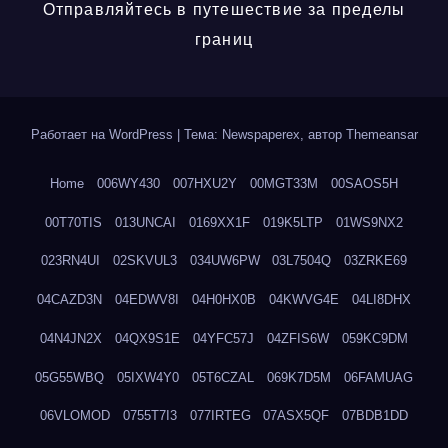
Отправляйтесь в путешествие за пределы
границ
Работает на WordPress
|
Тема: Newspaperex, автор
Themeansar
Home
006WY430
007HXU2Y
00MGT33M
00SAOS5H
00T70TIS
013UNCAI
0169XX1F
019K5LTP
01WS9NX2
023RN4UI
02SKVUL3
034UW6PW
03L7504Q
03ZRKE69
04CAZD3N
04EDWV8I
04H0HX0B
04KWVG4E
04LI8DHX
04N4JN2X
04QX9S1E
04YFC57J
04ZFIS6W
059KC9DM
05G55WBQ
05IXW4Y0
05T6CZAL
069K7D5M
06FAMUAG
06VLOMOD
0755T7I3
077IRTEG
07ASX5QF
07BDB1DD