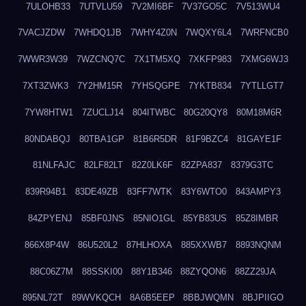
7ULOHB33
7UTVLU59
7V2MI6BF
7V37GO5C
7V513WU4
7VACJZDW
7WHDQ1JB
7WHY4Z0N
7WQXY6L4
7WRFNCB0
7WWR3W39
7WZCNQ7C
7X1TM5XQ
7XKFP983
7XMG6WJ3
7XT3ZWK3
7Y2HM15R
7YHSQGPE
7YKTB834
7YTLLGT7
7YW8HTW1
7ZUCLJ14
804ITWBC
80G20QY8
80M18M6R
80NDABQJ
80TBA1GP
81B6R5DR
81F9BZC4
81GAYE1F
81NLFAJC
82LF82LT
82Z0LK6F
82ZPA837
8379G3TC
839R94B1
83DE49ZB
83FF7WTK
83Y6WTO0
843AMPY3
84ZPYENJ
85BF0JNS
85NIO1GL
85YB83US
85Z8IMBR
866X8P4W
86U520L2
87HLHOXA
885XXWB7
8893NQNM
88C06Z7M
88SSKI00
88Y1B346
88ZYQON6
88ZZ29JA
895NL72T
89WVKQCH
8A6B5EEP
8BBJWQMN
8BJPIIGO