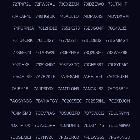
727P972L
72FW37AL
73CXZZM4
73IDZEWO
73UTNHIP
73VKAF4E
740HGIUK
745ACL1O
74DPJX4S
74DVDXRM
74FGRN3A
7612HD1B
7651K273
76BJGQ4F
76G4013Z
76HU4CRK
76LLJI2Y
7777M27H
77BED9B2
77BGMMG4
77S55623
77TABW20
780FZHSV
78Q29S80
78XWEZ88
792RHX5L
7939XN0C
796YV3DQ
79GHS38T
79L8YFMC
79V4EL6D
7A7B2KTK
7A7E8AHI
7AEEJVFI
7AGCKJXN
7AIBYJBI
7AJR6D3X
7AMTLOH9
7ANGKL8Z
7AOR3BJY
7AOSYN3G
7BVHAFGY
7C26C5EC
7C2S58N1
7C2XDJQN
7C4MI5MB
7CCV7IAS
7D5UQZFD
7D73WX32
7DULR9YN
7DXTFT0X
7DYZC5PF
7E0NDNH1
7EDB4H4S
7EE3M9WJ
7EUSEMEI
7EYNVZ6I
7FB2DR6D
7FE1WG6S
7FGV6NG8