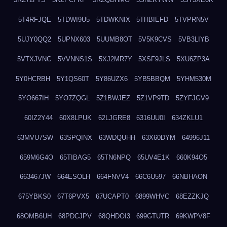
5T4RFJQE
5TDWI9U5
5TDWKNIX
5THBIEFD
5TVPRN5V
5UJY0QQ2
5UPNX603
5UUMB8OT
5V5K9CVS
5VB3LIYB
5VTXJVNC
5VVNNS1S
5XJ2MR7Y
5XSF9JLS
5XU6ZP3A
5Y0HCRBH
5Y1QS60T
5Y86UZX6
5YB5BBQM
5YHM530M
5YO667IH
5YO7ZQGL
5Z1BWJEZ
5Z1VP9TD
5ZYFJGV9
60IZ2Y44
60X8LPUK
62LJGRE8
6316UU0I
634ZKLU1
63MVU7SW
63SPQINX
63WDQUHH
63X60DYM
64996J11
659M6G4O
65TIBAG5
65TN6NPQ
65UV4E1K
660K94O5
663467JW
664ESOLH
664FNVV4
66C6U597
66NBHAON
675YBKS0
67T6PVX5
67UCAPT0
6899WHVC
68EZZKJQ
68OMB6UH
68PDCJPV
68QHDOI3
699GTUTR
69KWPV8F