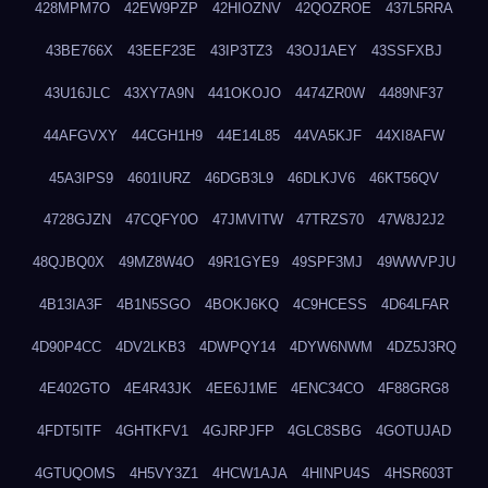
428MPM7O
42EW9PZP
42HIOZNV
42QOZROE
437L5RRA
43BE766X
43EEF23E
43IP3TZ3
43OJ1AEY
43SSFXBJ
43U16JLC
43XY7A9N
441OKOJO
4474ZR0W
4489NF37
44AFGVXY
44CGH1H9
44E14L85
44VA5KJF
44XI8AFW
45A3IPS9
4601IURZ
46DGB3L9
46DLKJV6
46KT56QV
4728GJZN
47CQFY0O
47JMVITW
47TRZS70
47W8J2J2
48QJBQ0X
49MZ8W4O
49R1GYE9
49SPF3MJ
49WWVPJU
4B13IA3F
4B1N5SGO
4BOKJ6KQ
4C9HCESS
4D64LFAR
4D90P4CC
4DV2LKB3
4DWPQY14
4DYW6NWM
4DZ5J3RQ
4E402GTO
4E4R43JK
4EE6J1ME
4ENC34CO
4F88GRG8
4FDT5ITF
4GHTKFV1
4GJRPJFP
4GLC8SBG
4GOTUJAD
4GTUQOMS
4H5VY3Z1
4HCW1AJA
4HINPU4S
4HSR603T