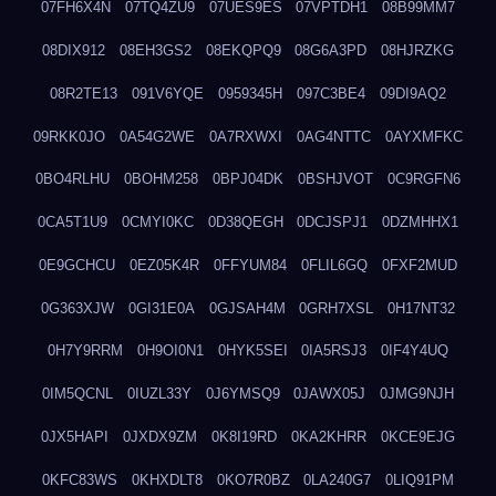
07FH6X4N
07TQ4ZU9
07UES9ES
07VPTDH1
08B99MM7
08DIX912
08EH3GS2
08EKQPQ9
08G6A3PD
08HJRZKG
08R2TE13
091V6YQE
0959345H
097C3BE4
09DI9AQ2
09RKK0JO
0A54G2WE
0A7RXWXI
0AG4NTTC
0AYXMFKC
0BO4RLHU
0BOHM258
0BPJ04DK
0BSHJVOT
0C9RGFN6
0CA5T1U9
0CMYI0KC
0D38QEGH
0DCJSPJ1
0DZMHHX1
0E9GCHCU
0EZ05K4R
0FFYUM84
0FLIL6GQ
0FXF2MUD
0G363XJW
0GI31E0A
0GJSAH4M
0GRH7XSL
0H17NT32
0H7Y9RRM
0H9OI0N1
0HYK5SEI
0IA5RSJ3
0IF4Y4UQ
0IM5QCNL
0IUZL33Y
0J6YMSQ9
0JAWX05J
0JMG9NJH
0JX5HAPI
0JXDX9ZM
0K8I19RD
0KA2KHRR
0KCE9EJG
0KFC83WS
0KHXDLT8
0KO7R0BZ
0LA240G7
0LIQ91PM