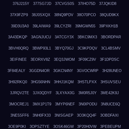
376J215Y
377SG7JD
37CVGS0S
37IHO75D
37JQKID8
37X9FZP9
38J0SXQX
38NQ9PDV
38O70PCO
38QUD9KX
39D3U3A0
39LAIWA9
39LCYZRI
39MGWN55
39PXKH1B
3A43DKQP
3AGNJUCU
3ATCGY3X
3BKC9MX3
3BORDPAR
3BVH0QRQ
3BWP93L1
3BYQ70GJ
3C9KPDQV
3CL4BSMV
3EIFINEE
3EORXV8Z
3EQ3JWOM
3F09CZ9V
3F1DPDSC
3F84EALY
3GGDN4OR
3GKCN4NY
3GVOCWRP
3H28UNEO
3H92RKQ0
3HG56NHN
3HHJ1KQM
3HSTLPXX
3HSUVSEU
3JRQV2TE
3JX0QDYF
3LXYAX0G
3M0R5J0Y
3ME42K9J
3MOCREJ1
3MX1P1T9
3MYP6NEF
3N0IPODU
3N8UCE6Q
3NE5SFF6
3NH0FX33
3NISGAEP
3O3KQQ4F
3OBDFAXI
3OE9P0KI
3OPSZTYE
3OSK46GW
3P20H0VW
3PEBEUPM