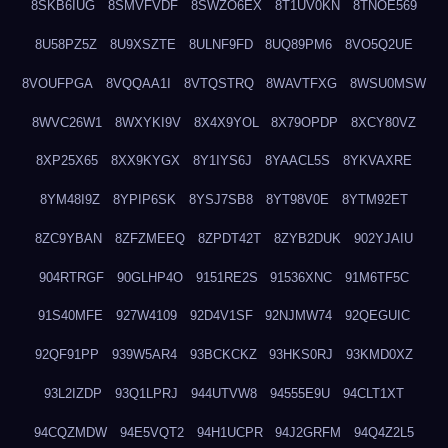
8SKB6IUG
8SMVFVDF
8SWZO6EX
8T1UV0KN
8TNOE569
8U58PZ5Z
8U9XSZTE
8ULNF9FD
8UQ89PM6
8VO5Q2UE
8VOUFPGA
8VQQAA1I
8VTQSTRQ
8WAVTFXG
8WSU0MSW
8WVC26W1
8WXYKI9V
8X4X9YOL
8X79OPDP
8XCY80VZ
8XP25X65
8XX9KYGX
8Y1IYS6J
8YAACL5S
8YKVAXRE
8YM48I9Z
8YPIP6SK
8YSJ7SB8
8YT98V0E
8YTM92ET
8ZC9YBAN
8ZFZMEEQ
8ZPDT42T
8ZYB2DUK
902YJAIU
904RTRGF
90GLHP4O
9151RE2S
91536XNC
91M6TF5C
91S40MFE
927W4109
92D4V1SF
92NJMW74
92QEGUIC
92QF91PP
939W5AR4
93BCKCKZ
93HKS0RJ
93KMD0XZ
93L2IZDP
93Q1LPRJ
944UTVW8
94555E9U
94CLT1XT
94CQZMDW
94E5VQT2
94H1UCPR
94J2GRFM
94Q4Z2L5