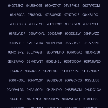
94Q772HZ
94USHO25
95QVZ7XT
95VSPH17
96G7WZOM
96NI50GA
97I66QKU
97IBUWKR
97N7DKJ5
984XBLDC
98DD8YXB
98HGTYIJ
98P1JO9O
98PIYSH9
98RHROFI
98RZWLDP
990W4OYL
9940JJHF
99GDI1ZW
99HRLVZZ
99NJVYC8
9AEIGFHX
9AJPFPA0
9AS5DY7Z
9B2V77PH
9B4CT9PZ
9BEYVG9H
9BGYPM4O
9BIRO8AZ
9BJ6RL38
9BKZ7AVO
9BM67W1T
9C63LNEL
9D0TQQOV
9DFN8WE0
9DI434L2
9DN34ALZ
9DZBDJRE
9EKTXKPO
9EYVNRDY
9G0TFQ0E
9G4PXZ84
9G68DG08
9GPGCFCS
9GSLIJ08
9GYWALD3
9H2AMQR4
9HIZH1YQ
9HSE9BCM
9HU2G1QA
9I3U1D5L
9I7RL7P3
9I87JREW
9IDKWGWQ
9IL8EDHA