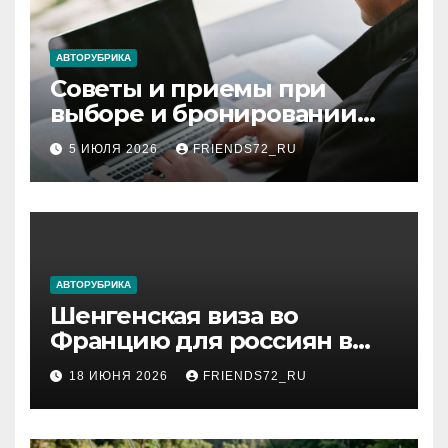
АВТОРУБРИКА
Советы и приемы при
выборе и бронировании
авиабилетов
5 ИЮЛЯ 2026
FRIENDS72_RU
АВТОРУБРИКА
Шенгенская виза во
Францию для россиян в
2026 году: сроки от 3 дней
18 ИЮНЯ 2026
FRIENDS72_RU
и список необходимых
документов