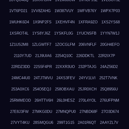
1VT6PD21
1VV8ZAHG
1W387VUY
1WFVB76Y
1WPX7P03
1WUHK6D4
1X9NP2FS
1XEHVF4N
1XFRA9ZO
1XS2YS68
1XSROT4L
1YS8YJ6Z
1YSKFL0G
1YUCNSFB
1YYN7W1J
1Z1US2M8
1ZLGWTF7
1ZOCGLFM
206VNFLF
20GH4EFO
2110Y7UD
21J9UIA6
2254Q10C
226DDKTL
22R2IX7P
22RDZ3DD
22S5F4PR
22XXR3UO
232PTAJG
24AZ56D2
24MC44U0
24TJTMVU
24XS3FEV
24YV1LVI
252T7VNK
253A0XC6
254O5EQJ
258OBXAU
25JR0XCH
25Q8956U
25RMMEOD
26HTTV6H
26L0HESZ
270L4YOL
276UFPNM
27E8J3FW
27MKG0DU
27MNQPU0
27NBD68F
27O3D674
27VYT4KU
28SMQGU6
299T1G15
2A01R6QT
2AAYZL7V