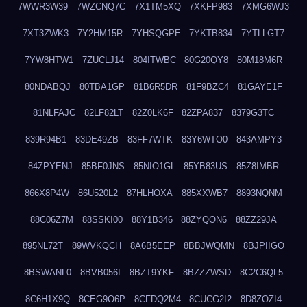
7WWR3W39
7WZCNQ7C
7X1TM5XQ
7XKFP983
7XMG6WJ3
7XT3ZWK3
7Y2HM15R
7YHSQGPE
7YKTB834
7YTLLGT7
7YW8HTW1
7ZUCLJ14
804ITWBC
80G20QY8
80M18M6R
80NDABQJ
80TBA1GP
81B6R5DR
81F9BZC4
81GAYE1F
81NLFAJC
82LF82LT
82Z0LK6F
82ZPA837
8379G3TC
839R94B1
83DE49ZB
83FF7WTK
83Y6WTO0
843AMPY3
84ZPYENJ
85BF0JNS
85NIO1GL
85YB83US
85Z8IMBR
866X8P4W
86U520L2
87HLHOXA
885XXWB7
8893NQNM
88C06Z7M
88SSKI00
88Y1B346
88ZYQON6
88ZZ29JA
895NL72T
89WVKQCH
8A6B5EEP
8BBJWQMN
8BJPIIGO
8BSWANL0
8BVB056I
8BZT9YKF
8BZZZWSD
8C2C6QL5
8C6H1X9Q
8CEG9O6P
8CFDQ2M4
8CUCG2I2
8D8ZOZI4