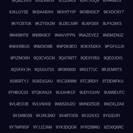
9IQBZSXG
9J0ZRBUV
9J11UAOI
9JA7JOQ9
9JHR89JS
9JKLGY5E
9KBAABXH
9KKHTYIP
9KRBN3CP
9KXDCNY7
9KYCB7O6
9KZY0X2M
9LDELS8R
9LI6FD0X
9LPX29XS
9M408HT8
9N08A9CF
9NAVVPPN
9NAZEVEZ
9NDMZNUZ
9NKKRBUS
9NM3IO8B
9NPDK8EO
9OKXN2KX
9PGFG1J0
9PIZMO0H
9Q3CVGCM
9Q4799TT
9QE0Y05S
9QEDJDIS
9QSFAYJH
9QSGU715
9R3R0930
9R51T71C
9RJEMRTS
9S85RTYJ
9SBD1GAU
9SC20R8W
9TC3RDIY
9TDEMFKU
9THBOC03
9TQKANJX
9U1AHKCF
9UDYO1HV
9UW8EUTC
9VL4EOJB
9VLVMX0I
9W0SDU2O
9WNDZ5OE
9WZXLZA9
9X1M8G59
9X1RL5NO
9X48TOD5
9XJI2XX2
9Y62DJFI
9Y7WP9SF
9YJJZJ6M
9YK3DQGR
9YRZ89RG
9ZO0Q6RC