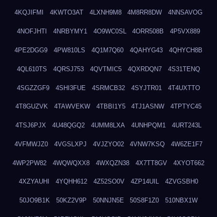
4KQJIFMI
4KWTO3AT
4LXNH9M8
4M8RR8DW
4NNSAVOG
4NOFJHTI
4NRBYMY1
4O9WC0SL
4ORR508B
4P5VX889
4PE2DGG9
4PW810LS
4Q1M7Q60
4QAHYG43
4QHYCH8B
4QL610TS
4QRSJ753
4QVTMIC5
4QXRDQN7
4S31TENQ
4SGZZGF9
4SHI3FUE
4SRMCB32
4SYJTR01
4T4UXTTO
4T8GUZVK
4TAWVEKW
4TBBI1Y5
4TJ1ASNW
4TPTYC45
4TSJ6PJX
4U48QGQ2
4UMM8LXA
4UNHPQM1
4URT243L
4VFMWJZ0
4VGSLXPJ
4VJZYO02
4VNW7KSQ
4W6ZE1F7
4WP2PW82
4WQWQXX8
4WXQZN38
4X7TT8GV
4XYOT662
4XZYAUHI
4YQHH612
4Z52SO0V
4ZP14UIL
4ZVGSBH0
50JO9B1K
50KZ2V9P
50NNJN5E
50S8F1Z0
510NBX1W