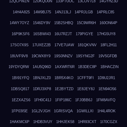
12QCPWZN
12UKQO0N
133P7UOC
13COV7L8
14GYHZ3D
14H4A825
14M9BJ75
14NJ13LJ
14PRJLGB
14PRLC85
14WY7OYZ
1546DY9V
15B2SHBQ
15C9WR6H
160ON64P
16P9KSF6
16SBWI43
16U7RZJT
179PIGYE
17HG5UY8
17SO7X9S
17UXEZ2B
17VE7UAW
181QKVNV
18FL2H11
18UVF9V8
19CWX8Y9
19S0NNZV
19SYNG2F
19V5GFDB
19YDYQRW
1AU5Q96D
1AXWRT6R
1B3DEC8P
1BHACZIN
1BI91YFQ
1BNJXLZ0
1BR5X4KO
1CFFT9FI
1D9U2JR1
1DBSQ817
1DRJ3XP8
1E2BYTZD
1E8JEY8J
1EN94O56
1EZXAZS6
1FH0C41J
1FIP186C
1FJ0BB6J
1FM8AVFQ
1FP03I5E
1GL2VJGH
1GRISVQA
1GWILLXI
1H4L4ROK
1HAKMC6P
1HDB3VUY
1HHJEK58
1HR93CXT
1I70CGZX