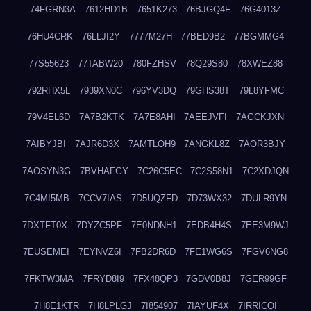
74FGRN3A
7612HD1B
7651K273
76BJGQ4F
76G4013Z
76HU4CRK
76LLJI2Y
7777M27H
77BED9B2
77BGMMG4
77S55623
77TABW20
780FZHSV
78Q29S80
78XWEZ88
792RHX5L
7939XN0C
796YV3DQ
79GHS38T
79L8YFMC
79V4EL6D
7A7B2KTK
7A7E8AHI
7AEEJVFI
7AGCKJXN
7AIBYJBI
7AJR6D3X
7AMTLOH9
7ANGKL8Z
7AOR3BJY
7AOSYN3G
7BVHAFGY
7C26C5EC
7C2S58N1
7C2XDJQN
7C4MI5MB
7CCV7IAS
7D5UQZFD
7D73WX32
7DULR9YN
7DXTFT0X
7DYZC5PF
7E0NDNH1
7EDB4H4S
7EE3M9WJ
7EUSEMEI
7EYNVZ6I
7FB2DR6D
7FE1WG6S
7FGV6NG8
7FKTW3MA
7FRYD8I9
7FX48QP3
7GDV0B8J
7GER99GF
7H8E1KTR
7H8LPLGJ
7I854907
7IAYUF4X
7IRRICQI