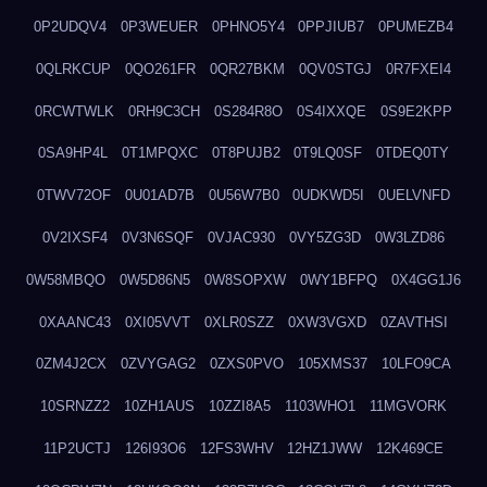
0P2UDQV4
0P3WEUER
0PHNO5Y4
0PPJIUB7
0PUMEZB4
0QLRKCUP
0QO261FR
0QR27BKM
0QV0STGJ
0R7FXEI4
0RCWTWLK
0RH9C3CH
0S284R8O
0S4IXXQE
0S9E2KPP
0SA9HP4L
0T1MPQXC
0T8PUJB2
0T9LQ0SF
0TDEQ0TY
0TWV72OF
0U01AD7B
0U56W7B0
0UDKWD5I
0UELVNFD
0V2IXSF4
0V3N6SQF
0VJAC930
0VY5ZG3D
0W3LZD86
0W58MBQO
0W5D86N5
0W8SOPXW
0WY1BFPQ
0X4GG1J6
0XAANC43
0XI05VVT
0XLR0SZZ
0XW3VGXD
0ZAVTHSI
0ZM4J2CX
0ZVYGAG2
0ZXS0PVO
105XMS37
10LFO9CA
10SRNZZ2
10ZH1AUS
10ZZI8A5
1103WHO1
11MGVORK
11P2UCTJ
126I93O6
12FS3WHV
12HZ1JWW
12K469CE