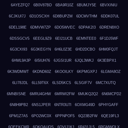
6AYEZFQ7
6B0V87BD
6BA9R10Z
6BUMJY5E
6BVXINIU
6CJKUI7J
6D1OSCXH
6D8BUPZM
6DCMVTHM
6DDK07UL
6DEL198E
6DMVW7ZP
6DO5WVEC
6DPAK2I3
6DREN8XO
6DSSGCV5
6EEGL9Z9
6EI21UCB
6EMNTEE0
6F1DJ5WF
6G3CXI93
6G3KEGYN
6H6L0Z3E
6HD2DCBO
6HM0FQJT
6HWL9A3P
6I5IUH76
6JGSI1UR
6JQL3WKJ
6K3EBPX1
6K3WDMWT
6KDND60Z
6KOOILKY
6KPMGXPJ
6LGMA8OZ
6LI78JDL
6LL59T6X
6LSD5KCS
6LSGIF7V
6MC7XUTQ
6MNBISNE
6MRU4GHW
6MRWI2FW
6MUKQ2Q2
6N6MCPD2
6N8H9PB2
6NS1JPER
6NTR3U7I
6OXMG49D
6PHYGAFF
6PM1Z7A5
6PO2WC0X
6PPNPOF5
6Q23B2FW
6QE19FL3
6QEEKCMR
6QKOAUOS
6QVIJ1K1
6R431JL5
6RGMWOLX