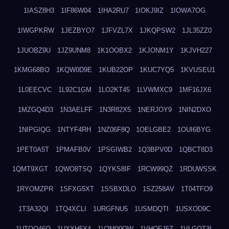
1IASZ8H3
1IF86W04
1IHA2RU7
1IOKJ9IZ
1IOWA7OG
1IWGPKRW
1JEZBYO7
1JFVZL7X
1JKQPSW2
1JL35ZZ0
1JUOBZ9U
1JZ9UNM8
1K1OOBX2
1KJONM1Y
1KJVH227
1KMG68BO
1KQW0D9E
1KUB22OP
1KUC7YQ5
1KVUSEU1
1L0EECVC
1L92C1GM
1LO2KT45
1LVWMXC9
1MF16JX6
1MZGQ4D3
1N3AELFF
1N3R82X5
1NERJOY9
1NIN2DXO
1NIPGIQG
1NTYF4RH
1NZ06F8Q
1OELGBE2
1OUI6BYG
1PET0A5T
1PMAFB0V
1PSGIWB2
1Q3BPV0D
1QBCT8D3
1QMT9XGT
1QWO8TSQ
1QYKS8IF
1RCW99QZ
1RDUWSSK
1RYOMZPR
1SFXG5XT
1SSBXDLO
1SZ258AV
1T04TFO9
1T3A32QI
1TQ4XCLI
1URGFNU5
1USMDQTI
1USXOD9C
1UTQO46Q
1UXXH5X4
1V2M00OW
1VHOFJ5Z
1VLGOT3L