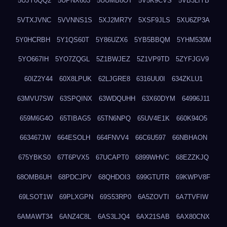
5UJY0QQ2
5UPNX603
5UUMB8OT
5V5K9CVS
5VB3LIYB
5VTXJVNC
5VVNNS1S
5XJ2MR7Y
5XSF9JLS
5XU6ZP3A
5Y0HCRBH
5Y1QS60T
5Y86UZX6
5YB5BBQM
5YHM530M
5YO667IH
5YO7ZQGL
5Z1BWJEZ
5Z1VP9TD
5ZYFJGV9
60IZ2Y44
60X8LPUK
62LJGRE8
6316UU0I
634ZKLU1
63MVU7SW
63SPQINX
63WDQUHH
63X60DYM
64996J11
659M6G4O
65TIBAG5
65TN6NPQ
65UV4E1K
660K94O5
663467JW
664ESOLH
664FNVV4
66C6U597
66NBHAON
675YBKS0
67T6PVX5
67UCAPT0
6899WHVC
68EZZKJQ
68OMB6UH
68PDCJPV
68QHDOI3
699GTUTR
69KWPV8F
69LSOT1W
69PLXGPN
69S53RP0
6A5ZOVTI
6A7TVFIW
6AMAWT34
6ANZ4C8L
6AS3LJQ4
6AX21SAB
6AX80CNX