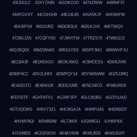
43U16JLC
43XY7A9N
441OKOJO
4474ZR0W
4489NF37
44AFGVXY
44CGH1H9
44E14L85
44VA5KJF
44XI8AFW
45A3IPS9
4601IURZ
46DGB3L9
46DLKJV6
46KT56QV
4728GJZN
47CQFY0O
47JMVITW
47TRZS70
47W8J2J2
48QJBQ0X
49MZ8W4O
49R1GYE9
49SPF3MJ
49WWVPJU
4B13IA3F
4B1N5SGO
4BOKJ6KQ
4C9HCESS
4D64LFAR
4D90P4CC
4DV2LKB3
4DWPQY14
4DYW6NWM
4DZ5J3RQ
4E402GTO
4E4R43JK
4EE6J1ME
4ENC34CO
4F88GRG8
4FDT5ITF
4GHTKFV1
4GJRPJFP
4GLC8SBG
4GOTUJAD
4GTUQOMS
4H5VY3Z1
4HCW1AJA
4HINPU4S
4HSR603T
4HVMV9QI
4I5H850W
4IL73M3I
4JGM8GIJ
4JH8IPKK
4JS349D2
4K2GFW1N
4K4KVN36
4KML855I
4KNS3G0Y