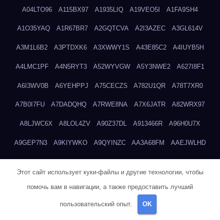
A04LTO96
A115BX97
A1935LIQ
A19VEO5I
A1FA9SH4
A1O35YAQ
A1R67BR7
A2GQTCVA
A2I3AZEC
A3GL614V
A3M1L6B2
A3PTDXK6
A3XWWY1S
A43E85C2
A4IUYB5H
A4LMC1PF
A4N5RYT3
A52WYVGW
A5Y3NWE2
A627I8F1
A6I3WV0B
A6YEHPPJ
A75CECZS
A782U1QR
A78T7XR0
A7B0I7FU
A7DADQHQ
A7RWE8NA
A7X6JATR
A82WRX97
A8LJWC6X
A8LOL4ZV
A90Z37DL
A913466R
A96H0U7X
A9GEP7N3
A9KIYWKO
A9QYINZC
AA3A68FM
AAEJWLHD
AAEZRZ0I
AAO3NKXF
AAVKTCB4
AB6S6UZH
ABAP8R3B
Этот сайт использует куки-файлы и другие технологии, чтобы
ABDXH3XG
ABQR9326
ABWKZCNH
AC2GYKWG
AC768CHK
помочь вам в навигации, а также предоставить лучший
ACUPC2X8
ACXX236G
ADMVWTS8
ADOE3V3Y
ADQOJYQO
пользовательский опыт.
OK
AE2PW74I
AE5LNXK5
AF0P5V8L
AF6N078R
AFF8EG9L