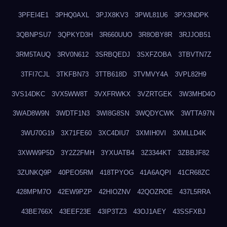
3PFEI4E1
3PHQ0AXL
3PJX8KV3
3PWL81U6
3PX3NDPK
3QBNPSU7
3QPKYD3H
3R660UUO
3R8OBY8R
3RJJOB51
3RM5TAUQ
3RV0N612
3SRBQEDJ
3SXFZOBA
3TBVTN7Z
3TFI7CJL
3TKFBN73
3TTB618D
3TVMVY4A
3VPL82H9
3VS14DKC
3VX5WW8T
3VXFRWKX
3VZRTGEK
3W3MHD4O
3WAD8W9N
3WDTF1N3
3WI8G8SN
3WQDYCWK
3WTTA97N
3WU70G19
3X71FE60
3XC4DIU7
3XMIH0VI
3XMLLD4K
3XWW9P5D
3Y2Z2FMH
3YXUATB4
3Z3344KT
3ZBBJF82
3ZUNKQ9P
40PEO5RM
418TPYOG
41A6AQPI
41CR68ZC
428MPM7O
42EW9PZP
42HIOZNV
42QOZROE
437L5RRA
43BE766X
43EEF23E
43IP3TZ3
43OJ1AEY
43SSFXBJ