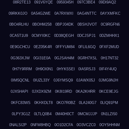
08R2TE13
091V6YQE
0959345H
097C3BE4
09DI9AQ2
09RKK0JO
0A54G2WE
0A7RXWXI
0AG4NTTC
0AYXMFKC
0BO4RLHU
0BOHM258
0BPJ04DK
0BSHJVOT
0C9RGFN6
0CA5T1U9
0CMYI0KC
0D38QEGH
0DCJSPJ1
0DZMHHX1
0E9GCHCU
0EZ05K4R
0FFYUM84
0FLIL6GQ
0FXF2MUD
0G363XJW
0GI31E0A
0GJSAH4M
0GRH7XSL
0H17NT32
0H7Y9RRM
0H9OI0N1
0HYK5SEI
0IA5RSJ3
0IF4Y4UQ
0IM5QCNL
0IUZL33Y
0J6YMSQ9
0JAWX05J
0JMG9NJH
0JX5HAPI
0JXDX9ZM
0K8I19RD
0KA2KHRR
0KCE9EJG
0KFC83WS
0KHXDLT8
0KO7R0BZ
0LA240G7
0LIQ91PM
0LPY3G1Z
0LTLQ0B4
0M40H0CT
0MCMJJJP
0N1LZI50
0NALSI2P
0NFM8HBQ
0O1D2CFA
0O3VCZC0
0OY5HHNM