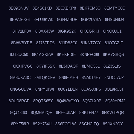
8E09QNUV
8E4S01KD
8ECXEKP8
8EK7CM3O
8EMTYC6G
8EPAS0G6
8FLU9KW0
8GN4ZHDF
8GP2U7BA
8HSUN8J4
8HV1LF0X
8I0XX43W
8IGK9S2K
8IKCGRHJ
8IN6KUU1
8IWWBYPE
8J75FPFS
8JJDB3C0
8JKNTZGY
8JO7GZIF
8JT3UC50
8K1AGK5W
8KEKFDIE
8KNPFC99
8KPYSBQS
8KXIFVGC
8KYIF5SK
8L34DAQF
8L74O55L
8LZ3S1IS
8M8UKA3C
8MLQKCFV
8N8F04EH
8NA0T4E7
8NDCJ7UZ
8NGGUDVA
8NPYUIWI
8O0YLDLN
8OASJ3P6
8OL9RU5T
8OUD8RGF
8PQTS65Y
8Q4WAGXO
8Q67LX0P
8Q89HRM2
8QJ48I60
8QM6M2QF
8RH6U9AR
8RKLFN77
8RKWTPQR
8RYF58IR
8S2Y754U
8S6FCGLW
8SGHCITQ
8SJXN2QY