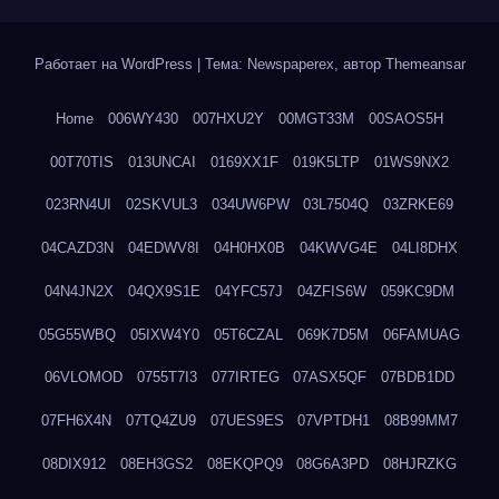
Работает на WordPress
|
Тема: Newspaperex, автор
Themeansar
Home
006WY430
007HXU2Y
00MGT33M
00SAOS5H
00T70TIS
013UNCAI
0169XX1F
019K5LTP
01WS9NX2
023RN4UI
02SKVUL3
034UW6PW
03L7504Q
03ZRKE69
04CAZD3N
04EDWV8I
04H0HX0B
04KWVG4E
04LI8DHX
04N4JN2X
04QX9S1E
04YFC57J
04ZFIS6W
059KC9DM
05G55WBQ
05IXW4Y0
05T6CZAL
069K7D5M
06FAMUAG
06VLOMOD
0755T7I3
077IRTEG
07ASX5QF
07BDB1DD
07FH6X4N
07TQ4ZU9
07UES9ES
07VPTDH1
08B99MM7
08DIX912
08EH3GS2
08EKQPQ9
08G6A3PD
08HJRZKG