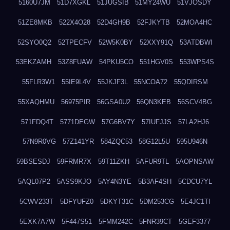
5160U7JM
51D7XGKL
51JUGSIB
51MY24WU
51VJOSDY
51ZE8MKB
522X4O28
52D4GH9B
52FJKYTB
52MOA4HC
52SYO0Q2
52TPECFV
52W5K0BY
52XXY91Q
53ATDBWI
53EKZAMH
53Z8FUAW
54PKU5CO
551HGV0S
553WPS4S
55FLR3W1
55IE9L4V
55JKJF3L
55NCOA72
55QDIRSM
55XAQHMU
56975PIR
56GSA0U2
56QN3KEB
56SCV4BG
571FDQ4T
5771DEGW
57G6BV7Y
57IUFJJS
57LA2HJ6
57N9R0VG
57Z141YR
584ZQC53
58G12L5U
595U946N
59BSESDJ
59FRMR7X
59T11ZKH
5AFUR9TL
5AOPNSAW
5AQL07P2
5ASS9KJO
5AY4N3YE
5B3AF4SH
5CDCU7YL
5CWV233T
5DFYUFZ0
5DKYT31C
5DM253CG
5E4JC1TI
5EXK7A7W
5F447S51
5FMM242C
5FNR39CT
5GEF3377