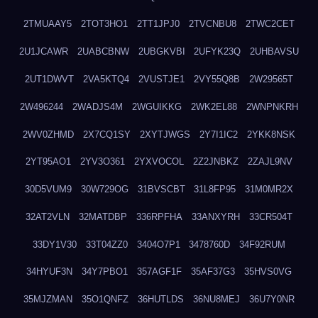
2TMUAAY5
2TOT3HO1
2TT1JPJ0
2TVCNBU8
2TWC2CET
2U1JCAWR
2UABCBNW
2UBGKVBI
2UFYK23Q
2UHBAVSU
2UT1DWVT
2VA5KTQ4
2VUSTJE1
2VY55Q8B
2W29565T
2W496244
2WADJS4M
2WGUIKKG
2WK2EL88
2WNPNKRH
2WV0ZHMD
2X7CQ1SY
2XYTJWGS
2Y7I1IC2
2YKK8NSK
2YT95AO1
2YV3O361
2YXVOCOL
2Z2JNBKZ
2ZAJL9NV
30D5VUM9
30W729OG
31BVSCBT
31L8FP95
31M0MR2X
32AT2VLN
32MATDBP
336RPFHA
33ANXYRH
33CR504T
33DY1V30
33T04ZZ0
3404O7P1
3478760D
34F92RUM
34HYUF3N
34Y7PBO1
357AGF1F
35AF37G3
35HVS0VG
35MJZMAN
35O1QNFZ
36HUTLDS
36NU8MEJ
36U7Y0NR