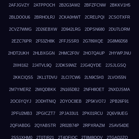
2AFJGVZY
2ATPPOCH
2B2G3AW2
2BFZFCNW
2BKKV1H5
2BLDOOU6
2BRHOLRJ
2CKA0HWT
2CRELPQI
2CSOTXFR
2CVZ7WMG
2D26EBXW
2D942LRG
2DPSN680
2DU7LORM
2EZC76PR
2F53ZH8K
2FFJSSR3
2G789XQE
2G8M6D58
2HDT2UKH
2HLBXGGN
2HMC2F0V
2HO7QAUP
2HYWPJNU
2IIHI162
2J4TVL9Q
2JDKS9WZ
2JG4QYDE
2JSJLGSQ
2KKCIQS5
2KL1TDVU
2LCI7CW6
2LN9C5H3
2LVOI55N
2M7YMERZ
2MIQDBKK
2N165DB2
2NFH8OET
2NXDJSMA
2OC6YQYJ
2ODHTNIQ
2OYOC8EB
2P5KVO7J
2PB26F91
2PFU2MB3
2PGICZT7
2PJA33U1
2PK01RCU
2Q6V9UEG
2QFIABDG
2QYABSTR
2R02B74P
2RPXRAZM
2SAV54DE
2SS1XHM0
2T0TIR21
2T4QFIOC
2T8M8OOV
2TGAD2ZO