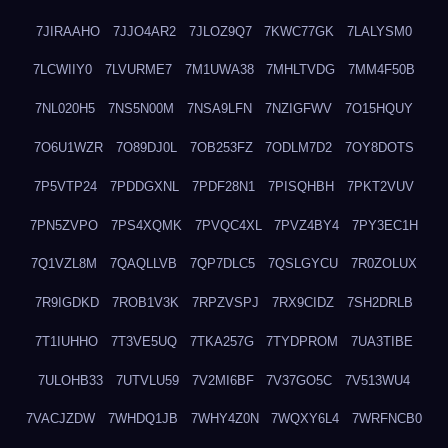
7JIRAAHO
7JJO4AR2
7JLOZ9Q7
7KWC77GK
7LALYSM0
7LCWIIY0
7LVURME7
7M1UWA38
7MHLTVDG
7MM4F50B
7NL020H5
7NS5N00M
7NSA9LFN
7NZIGFWV
7O15HQUY
7O6U1WZR
7O89DJ0L
7OB253FZ
7ODLM7D2
7OY8DOTS
7P5VTP24
7PDDGXNL
7PDF28N1
7PISQHBH
7PKT2VUV
7PN5ZVPO
7PS4XQMK
7PVQC4XL
7PVZ4BY4
7PY3EC1H
7Q1VZL8M
7QAQLLVB
7QP7DLC5
7QSLGYCU
7R0ZOLUX
7R9IGDKD
7ROB1V3K
7RPZVSPJ
7RX9CIDZ
7SH2DRLB
7T1IUHHO
7T3VE5UQ
7TKA257G
7TYDPROM
7UA3TIBE
7ULOHB33
7UTVLU59
7V2MI6BF
7V37GO5C
7V513WU4
7VACJZDW
7WHDQ1JB
7WHY4Z0N
7WQXY6L4
7WRFNCB0