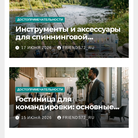
ДОСТОПРИМЕЧАТЕЛЬНОСТИ
Инструменты и аксессуары
для спиннинговой
рыбалки: назначение и
17 ИЮНЯ 2026
FRIENDS72_RU
типы
ДОСТОПРИМЕЧАТЕЛЬНОСТИ
Гостиница для
командировки: основные
критерии выбора
15 ИЮНЯ 2026
FRIENDS72_RU