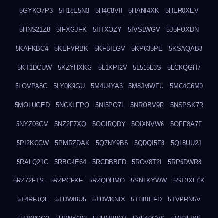
5GYKO7P3
5H18E5N3
5H4C8VII
5HANI4XK
5HER0XEV
5HNS21Z8
5IFXGJFK
5IITXOZY
5IVSLWGV
5J5FOXDN
5KAFKBC4
5KEFVRBK
5KFBILGV
5KP635PE
5KSAQAB8
5KT1DCUW
5KZYHXKG
5L1KPI2V
5L515L3S
5LCKQGH7
5LOVPA8C
5LY0K9GU
5M4U4YA3
5M8JMWFU
5MC4C6M0
5MOLUGED
5NCKLFPQ
5NI5PO7L
5NROBV9R
5NSPSK7R
5NYZ03GV
5NZ2F7XQ
5OGIRQDY
5OIXNVW6
5OPF8A7F
5PI2KCCW
5PMRZDAK
5Q7NY9BS
5QDQI5F8
5QL8UU2J
5RALQ21C
5RBG4E64
5RCDBBFD
5ROV8T2I
5RP6DWR8
5RZ72FTS
5RZPCFKF
5RZQDHMO
5SNLKYWW
5ST3XE0K
5T4RFJQE
5TDWI9U5
5TDWKNIX
5THBIEFD
5TVPRN5V