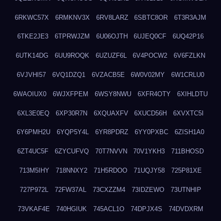
6RKWC57X
6RMKNV3X
6RV8LARZ
6SBTC8OR
6T3R3AJM
6TKE2JE3
6TPRWJZM
6U06OJTH
6UJEQ0CF
6UQ42P16
6UTK14DG
6UU9ROQK
6UZUZF6L
6V4POCW2
6V6FZLKN
6VJVHI57
6VQ1DZQ1
6VZACB5E
6W0V02MY
6W1CRLU0
6WAOIUX0
6WJXFPEM
6WSY8NWU
6XFR4OTY
6XIHLDTU
6XL3E0EQ
6XP30R7N
6XQUAXFV
6XUCD56H
6XVXTC5I
6Y6PMH2U
6YQP5Y4L
6YR8PDRZ
6YY0PXBC
6ZISH1A0
6ZT4UC5F
6ZYCUFVQ
70T7NVVN
70V1YKH3
711BHOSD
713M5IHY
718NNXY2
71H5RDOO
71UQJY58
725P81XE
727P972L
72FW37AL
73CXZZM4
73IDZEWO
73UTNHIP
73VKAF4E
740HGIUK
745ACL1O
74DPJX4S
74DVDXRM