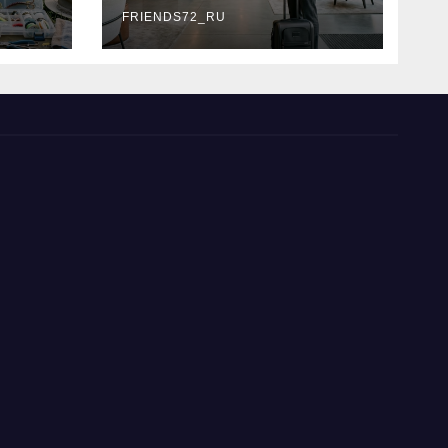
типы
FRIENDS72_RU