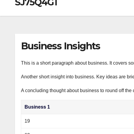
SJ75Q4G1
р
a
i
A
а
m
k
p
в
i
p
и
т
Business Insights
ь
This is a short paragraph about business. It covers s
Another short insight into business. Key ideas are bri
A concluding thought about business to round off the 
Business 1
19