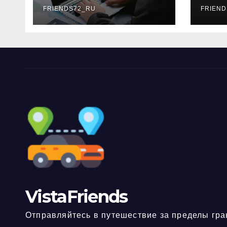
FRIENDS72_RU
дне
FRIEND
нео
док
VistaFriends
Отправляйтесь в путешествие за пределы гра