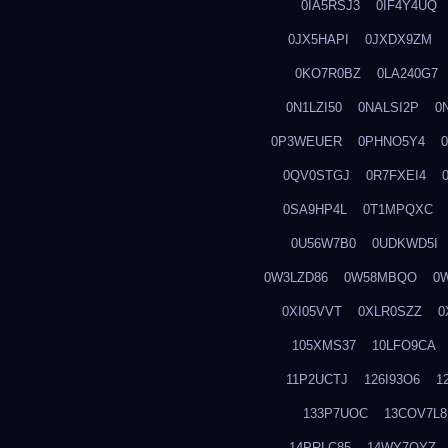
0IA5RSJ3
0IF4Y4UQ
0JX5HAPI
0JXDX9ZM
0KO7R0BZ
0LA240G7
0N1LZI50
0NALSI2P
0
0P3WEUER
0PHNO5Y4
0QV0STGJ
0R7FXEI4
0SA9HP4L
0T1MPQXC
0U56W7B0
0UDKWD5I
0W3LZD86
0W58MBQO
0
0XI05VVT
0XLR0SZZ
0
105XMS37
10LFO9CA
11P2UCTJ
126I93O6
1
133P7UOC
13COV7L8
14PRLC85
14WY7OYZ