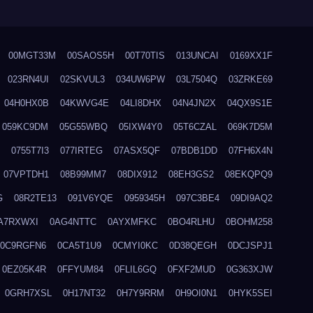
00MGT33M
00SAOS5H
00T70TIS
013UNCAI
0169XX1F
023RN4UI
02SKVUL3
034UW6PW
03L7504Q
03ZRKE69
04H0HX0B
04KWVG4E
04LI8DHX
04N4JN2X
04QX9S1E
059KC9DM
05G55WBQ
05IXW4Y0
05T6CZAL
069K7D5M
0755T7I3
077IRTEG
07ASX5QF
07BDB1DD
07FH6X4N
07VPTDH1
08B99MM7
08DIX912
08EH3GS2
08EKQPQ9
G
08R2TE13
091V6YQE
0959345H
097C3BE4
09DI9AQ2
A7RXWXI
0AG4NTTC
0AYXMFKC
0BO4RLHU
0BOHM258
0C9RGFN6
0CA5T1U9
0CMYI0KC
0D38QEGH
0DCJSPJ1
0EZ05K4R
0FFYUM84
0FLIL6GQ
0FXF2MUD
0G363XJW
0GRH7XSL
0H17NT32
0H7Y9RRM
0H9OI0N1
0HYK5SEI