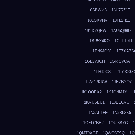
16SBWI43
16U7RZJT
181QKVNV
18FL2H11
19YDYQRW
1AU5Q96D
1BR5X4KO
1CFFT9FI
1EN94O56
1EZXAZS
1GL2VJGH
1GRISVQA
1HR93CXT
1I70CGZ
1IWGPKRW
1JEZBYO7
1K1OOBX2
1KJONM1Y
1
1KVUSEU1
1L0EECVC
1N3AELFF
1N3R82X5
1OELGBE2
1OUI6BYG
1QMT9XGT
1QWO8TSQ
1Q