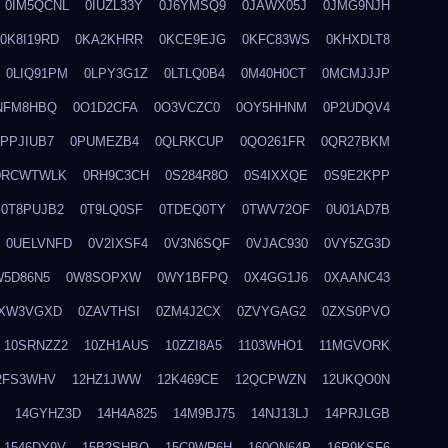
0IM5QCNL
0IUZL33Y
0J6YMSQ9
0JAWX05J
0JMG9NJH
0K8I19RD
0KA2KHRR
0KCE9EJG
0KFC83WS
0KHXDLT8
0LIQ91PM
0LPY3G1Z
0LTLQ0B4
0M40H0CT
0MCMJJJP
NFM8HBQ
0O1D2CFA
0O3VCZC0
0OY5HHNM
0P2UDQV4
0PPJIUB7
0PUMEZB4
0QLRKCUP
0QO261FR
0QR27BKM
0RCWTWLK
0RH9C3CH
0S284R8O
0S4IXXQE
0S9E2KPP
0T8PUJB2
0T9LQ0SF
0TDEQ0TY
0TWV72OF
0U01AD7B
0UELVNFD
0V2IXSF4
0V3N6SQF
0VJAC930
0VY5ZG3D
W5D86N5
0W8SOPXW
0WY1BFPQ
0X4GG1J6
0XAANC43
XW3VGXD
0ZAVTHSI
0ZM4J2CX
0ZVYGAG2
0ZXS0PVO
10SRNZZ2
10ZH1AUS
10ZZI8A5
1103WHO1
11MGVORK
2FS3WHV
12HZ1JWW
12K469CE
12QCPWZN
12UKQO0N
14GYHZ3D
14H4A825
14M9BJ75
14NJ13LJ
14PRJLGB
1546DY9V
15B2SHBQ
15C9WR6H
160ON64P
16P9KSF6