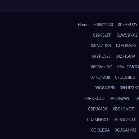
Home
006WY430
007HXU2Y
019K5LTP
01WS9NX2
04CAZD3N
04EDWV8I
04YFC57J
04ZFIS6W
06FAMUAG
06VLOMOD
07TQ4ZU9
07UES9ES
08G6A3PD
08HJRZK
09RKK0JO
0A54G2WE
0
0BPJ04DK
0BSHJVOT
0DZMHHX1
0E9GCHCU
0GI31E0A
0GJSAH4M