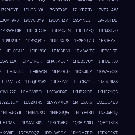
179PIGYE
17HG5UY8
17SO7X9S
17UXEZ2B
17VE7UAW
18UVF9V8
19CWX8Y9
19S0NNZV
19SYNG2F
19V5GFDB
1AXWRT6R
1B3DEC8P
1BHACZIN
1BI91YFQ
1BNJXLZ0
1D9U2JR1
1DBSQ817
1DRJ3XP8
1E2BYTZD
1E8JEY8J
6
1FH0C41J
1FIP186C
1FJ0BB6J
1FM8AVFQ
1FP03I5E
1GWILLXI
1H4L4ROK
1HAKMC6P
1HDB3VUY
1HHJEK58
X
1IASZ8H3
1IF86W04
1IHA2RU7
1IOKJ9IZ
1IOWA7OG
1JFVZL7X
1JKQPSW2
1JL35ZZ0
1JUOBZ9U
1JZ9UNM8
KJVH227
1KMG68BO
1KQW0D9E
1KUB22OP
1KUC7YQ5
1L92C1GM
1LO2KT45
1LVWMXC9
1MF16JX6
1MZGQ4D3
1NERJOY9
1NIN2DXO
1NIPGIQG
1NTYF4RH
1NZ06F8Q
1PET0A5T
1PMAFB0V
1PSGIWB2
1Q3BPV0D
1QBCT8D3
YKS8IF
1RCW99QZ
1RDUWSSK
1RYOMZPR
1SFXG5XT