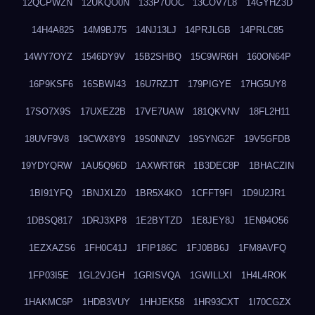
12QCPWZN
12UKQO0N
133P7UOC
13COV7L8
14GYHZ3D
14H4A825
14M9BJ75
14NJ13LJ
14PRJLGB
14PRLC85
14WY7OYZ
1546DY9V
15B2SHBQ
15C9WR6H
160ON64P
16P9KSF6
16SBWI43
16U7RZJT
179PIGYE
17HG5UY8
17SO7X9S
17UXEZ2B
17VE7UAW
181QKVNV
18FL2H11
18UVF9V8
19CWX8Y9
19S0NNZV
19SYNG2F
19V5GFDB
19YDYQRW
1AU5Q96D
1AXWRT6R
1B3DEC8P
1BHACZIN
1BI91YFQ
1BNJXLZ0
1BR5X4KO
1CFFT9FI
1D9U2JR1
1DBSQ817
1DRJ3XP8
1E2BYTZD
1E8JEY8J
1EN94O56
1EZXAZS6
1FH0C41J
1FIP186C
1FJ0BB6J
1FM8AVFQ
1FP03I5E
1GL2VJGH
1GRISVQA
1GWILLXI
1H4L4ROK
1HAKMC6P
1HDB3VUY
1HHJEK58
1HR93CXT
1I70CGZX