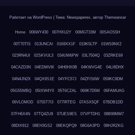
Работает на WordPress
|
Тема: Newspaperex, автор
Themeansar
Home
006WY430
007HXU2Y
00MGT33M
00SAOS5H
00T70TIS
013UNCAI
0169XX1F
019K5LTP
01WS9NX2
023RN4UI
02SKVUL3
034UW6PW
03L7504Q
03ZRKE69
04CAZD3N
04EDWV8I
04H0HX0B
04KWVG4E
04LI8DHX
04N4JN2X
04QX9S1E
04YFC57J
04ZFIS6W
059KC9DM
05G55WBQ
05IXW4Y0
05T6CZAL
069K7D5M
06FAMUAG
06VLOMOD
0755T7I3
077IRTEG
07ASX5QF
07BDB1DD
07FH6X4N
07TQ4ZU9
07UES9ES
07VPTDH1
08B99MM7
08DIX912
08EH3GS2
08EKQPQ9
08G6A3PD
08HJRZKG