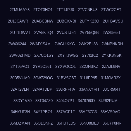
2TMUAAY5
2TOT3HO1
2TT1JPJ0
2TVCNBU8
2TWC2CET
2U1JCAWR
2UABCBNW
2UBGKVBI
2UFYK23Q
2UHBAVSU
2UT1DWVT
2VA5KTQ4
2VUSTJE1
2VY55Q8B
2W29565T
2W496244
2WADJS4M
2WGUIKKG
2WK2EL88
2WNPNKRH
2WV0ZHMD
2X7CQ1SY
2XYTJWGS
2Y7I1IC2
2YKK8NSK
2YT95AO1
2YV3O361
2YXVOCOL
2Z2JNBKZ
2ZAJL9NV
30D5VUM9
30W729OG
31BVSCBT
31L8FP95
31M0MR2X
32AT2VLN
32MATDBP
336RPFHA
33ANXYRH
33CR504T
33DY1V30
33T04ZZ0
3404O7P1
3478760D
34F92RUM
34HYUF3N
34Y7PBO1
357AGF1F
35AF37G3
35HVS0VG
35MJZMAN
35O1QNFZ
36HUTLDS
36NU8MEJ
36U7Y0NR