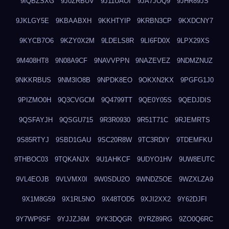
9IQBZSXG
9J0ZRBUV
9J11UAOI
9JA7JOQ9
9JHR89JS
9JKLGY5E
9KBAABXH
9KKHTYIP
9KRBN3CP
9KXDCNY7
9KYCB7O6
9KZY0X2M
9LDELS8R
9LI6FD0X
9LPX29XS
9M408HT8
9N08A9CF
9NAVVPPN
9NAZEVEZ
9NDMZNUZ
9NKKRBUS
9NM3IO8B
9NPDK8EO
9OKXN2KX
9PGFG1J0
9PIZMO0H
9Q3CVGCM
9Q4799TT
9QE0Y05S
9QEDJDIS
9QSFAYJH
9QSGU715
9R3R0930
9R51T71C
9RJEMRTS
9S85RTYJ
9SBD1GAU
9SC20R8W
9TC3RDIY
9TDEMFKU
9THBOC03
9TQKANJX
9U1AHKCF
9UDYO1HV
9UW8EUTC
9VL4EOJB
9VLVMX0I
9W0SDU2O
9WNDZ5OE
9WZXLZA9
9X1M8G59
9X1RL5NO
9X48TOD5
9XJI2XX2
9Y62DJFI
9Y7WP9SF
9YJJZJ6M
9YK3DQGR
9YRZ89RG
9ZO0Q6RC