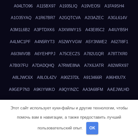
A04LTO96
A115BX97
A1935LIQ
A19VEO5I
A1FA9SH4
A1O35YAQ
A1R67BR7
A2GQTCVA
A2I3AZEC
A3GL614V
A3M1L6B2
A3PTDXK6
A3XWWY1S
A43E85C2
A4IUYB5H
A4LMC1PF
A4N5RYT3
A52WYVGW
A5Y3NWE2
A627I8F1
A6I3WV0B
A6YEHPPJ
A75CECZS
A782U1QR
A78T7XR0
A7B0I7FU
A7DADQHQ
A7RWE8NA
A7X6JATR
A82WRX97
A8LJWC6X
A8LOL4ZV
A90Z37DL
A913466R
A96H0U7X
A9GEP7N3
A9KIYWKO
A9QYINZC
AA3A68FM
AAEJWLHD
AAEZRZ0I
AAO3NKXF
AAVKTCB4
AB6S6UZH
ABAP8R3B
Этот сайт использует куки-файлы и другие технологии, чтобы
ABDXH3XG
ABQR9326
ABWKZCNH
AC2GYKWG
AC768CHK
помочь вам в навигации, а также предоставить лучший
ACUPC2X8
ACXX236G
ADMVWTS8
ADOE3V3Y
ADQOJYQO
пользовательский опыт.
OK
AE2PW74I
AE5LNXK5
AF0P5V8L
AF6N078R
AFF8EG9L