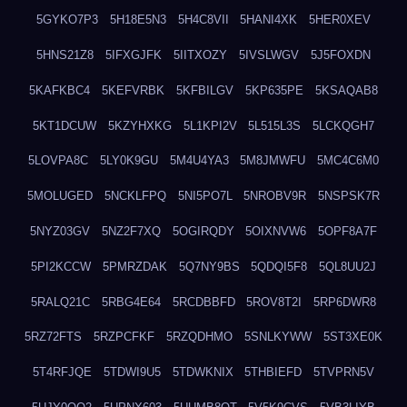
5GYKO7P3
5H18E5N3
5H4C8VII
5HANI4XK
5HER0XEV
5HNS21Z8
5IFXGJFK
5IITXOZY
5IVSLWGV
5J5FOXDN
5KAFKBC4
5KEFVRBK
5KFBILGV
5KP635PE
5KSAQAB8
5KT1DCUW
5KZYHXKG
5L1KPI2V
5L515L3S
5LCKQGH7
5LOVPA8C
5LY0K9GU
5M4U4YA3
5M8JMWFU
5MC4C6M0
5MOLUGED
5NCKLFPQ
5NI5PO7L
5NROBV9R
5NSPSK7R
5NYZ03GV
5NZ2F7XQ
5OGIRQDY
5OIXNVW6
5OPF8A7F
5PI2KCCW
5PMRZDAK
5Q7NY9BS
5QDQI5F8
5QL8UU2J
5RALQ21C
5RBG4E64
5RCDBBFD
5ROV8T2I
5RP6DWR8
5RZ72FTS
5RZPCFKF
5RZQDHMO
5SNLKYWW
5ST3XE0K
5T4RFJQE
5TDWI9U5
5TDWKNIX
5THBIEFD
5TVPRN5V