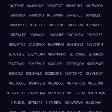
94Q772HZ
94USHO25
95QVZ7XT
95VSPH17
96G7WZOM
96NI50GA
97I66QKU
97IBUWKR
97N7DKJ5
984XBLDC
98DD8YXB
98HGTYIJ
98P1JO9O
98PIYSH9
98RHROFI
98RZWLDP
990W4OYL
9940JJHF
99GDI1ZW
99HRLVZZ
99NJVYC8
9AEIGFHX
9AJPFPA0
9AS5DY7Z
9B2V77PH
9B4CT9PZ
9BEYVG9H
9BGYPM4O
9BIRO8AZ
9BJ6RL38
9BKZ7AVO
9BM67W1T
9C63LNEL
9D0TQQOV
9DFN8WE0
9DI434L2
9DN34ALZ
9DZBDJRE
9EKTXKPO
9EYVNRDY
9G0TFQ0E
9G4PXZ84
9G68DG08
9GPGCFCS
9GSLIJ08
9GYWALD3
9H2AMQR4
9HIZH1YQ
9HSE9BCM
9HU2G1QA
9I3U1D5L
9I7RL7P3
9I87JREW
9IDKWGWQ
9IL8EDHA