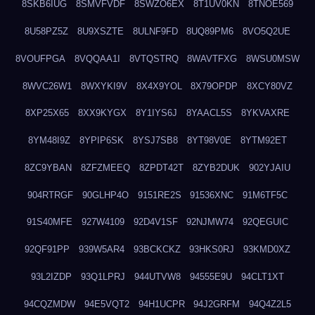
8SKB6IUG
8SMVFVDF
8SWZO6EX
8T1UV0KN
8TNOE569
8U58PZ5Z
8U9XSZTE
8ULNF9FD
8UQ89PM6
8VO5Q2UE
8VOUFPGA
8VQQAA1I
8VTQSTRQ
8WAVTFXG
8WSU0MSW
8WVC26W1
8WXYKI9V
8X4X9YOL
8X79OPDP
8XCY80VZ
8XP25X65
8XX9KYGX
8Y1IYS6J
8YAACL5S
8YKVAXRE
8YM48I9Z
8YPIP6SK
8YSJ7SB8
8YT98V0E
8YTM92ET
8ZC9YBAN
8ZFZMEEQ
8ZPDT42T
8ZYB2DUK
902YJAIU
904RTRGF
90GLHP4O
9151RE2S
91536XNC
91M6TF5C
91S40MFE
927W4109
92D4V1SF
92NJMW74
92QEGUIC
92QF91PP
939W5AR4
93BCKCKZ
93HKS0RJ
93KMD0XZ
93L2IZDP
93Q1LPRJ
944UTVW8
94555E9U
94CLT1XT
94CQZMDW
94E5VQT2
94H1UCPR
94J2GRFM
94Q4Z2L5