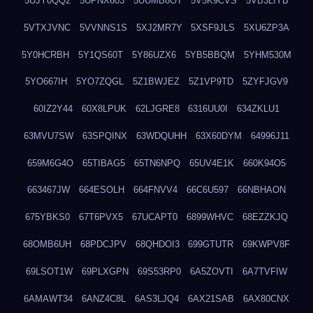
5UJY0QQ2
5UPNX603
5UUMB8OT
5V5K9CVS
5VB3LIYB
5VTXJVNC
5VVNNS1S
5XJ2MR7Y
5XSF9JLS
5XU6ZP3A
5Y0HCRBH
5Y1QS60T
5Y86UZX6
5YB5BBQM
5YHM530M
5YO667IH
5YO7ZQGL
5Z1BWJEZ
5Z1VP9TD
5ZYFJGV9
60IZ2Y44
60X8LPUK
62LJGRE8
6316UU0I
634ZKLU1
63MVU7SW
63SPQINX
63WDQUHH
63X60DYM
64996J11
659M6G4O
65TIBAG5
65TN6NPQ
65UV4E1K
660K94O5
663467JW
664ESOLH
664FNVV4
66C6U597
66NBHAON
675YBKS0
67T6PVX5
67UCAPT0
6899WHVC
68EZZKJQ
68OMB6UH
68PDCJPV
68QHDOI3
699GTUTR
69KWPV8F
69LSOT1W
69PLXGPN
69S53RP0
6A5ZOVTI
6A7TVFIW
6AMAWT34
6ANZ4C8L
6AS3LJQ4
6AX21SAB
6AX80CNX