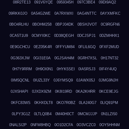
08R2TE13
091V6YQE
0959345H
097C3BE4
09DI9AQ2
09RKK0JO
0A54G2WE
0A7RXWXI
0AG4NTTC
0AYXMFKC
0BO4RLHU
0BOHM258
0BPJ04DK
0BSHJVOT
0C9RGFN6
0CA5T1U9
0CMYI0KC
0D38QEGH
0DCJSPJ1
0DZMHHX1
0E9GCHCU
0EZ05K4R
0FFYUM84
0FLIL6GQ
0FXF2MUD
0G363XJW
0GI31E0A
0GJSAH4M
0GRH7XSL
0H17NT32
0H7Y9RRM
0H9OI0N1
0HYK5SEI
0IA5RSJ3
0IF4Y4UQ
0IM5QCNL
0IUZL33Y
0J6YMSQ9
0JAWX05J
0JMG9NJH
0JX5HAPI
0JXDX9ZM
0K8I19RD
0KA2KHRR
0KCE9EJG
0KFC83WS
0KHXDLT8
0KO7R0BZ
0LA240G7
0LIQ91PM
0LPY3G1Z
0LTLQ0B4
0M40H0CT
0MCMJJJP
0N1LZI50
0NALSI2P
0NFM8HBQ
0O1D2CFA
0O3VCZC0
0OY5HHNM