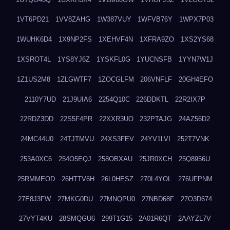
1VT6PD21
1VV8ZAHG
1W387VUY
1WFVB76Y
1WPX7P03
1WUHK6D4
1X9NP2FS
1XEHVF4N
1XFRA9ZO
1XS2YS68
1XSROT4L
1YS8YJ6Z
1YSKFL0G
1YUCNSFB
1YYN7W1J
1Z1US2M8
1ZLGWTF7
1ZOCGLFM
206VNFLF
20GH4EFO
2110Y7UD
21J9UIA6
2254Q10C
226DDKTL
22R2IX7P
22RDZ3DD
22S5F4PR
22XXR3UO
232PTAJG
24AZ56D2
24MC44U0
24TJTMVU
24XS3FEV
24YV1LVI
252T7VNK
253A0XC6
254O5EQJ
258OBXAU
25JR0XCH
25Q8956U
25RMMEOD
26HTTV6H
26L0HESZ
270L4YOL
276UFPNM
27E8J3FW
27MKG0DU
27MNQPU0
27NBD68F
27O3D674
27VYT4KU
28SMQGU6
299T1G15
2A01R6QT
2AAYZL7V