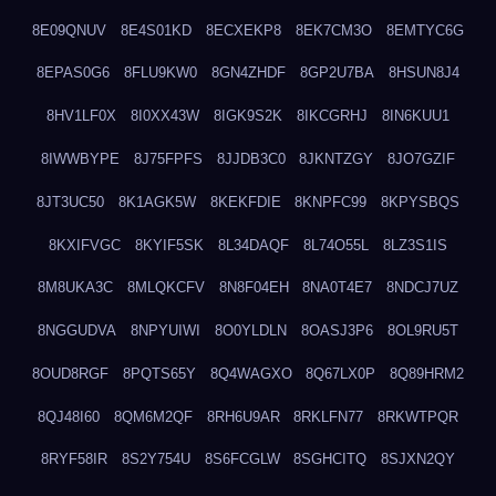
8E09QNUV
8E4S01KD
8ECXEKP8
8EK7CM3O
8EMTYC6G
8EPAS0G6
8FLU9KW0
8GN4ZHDF
8GP2U7BA
8HSUN8J4
8HV1LF0X
8I0XX43W
8IGK9S2K
8IKCGRHJ
8IN6KUU1
8IWWBYPE
8J75FPFS
8JJDB3C0
8JKNTZGY
8JO7GZIF
8JT3UC50
8K1AGK5W
8KEKFDIE
8KNPFC99
8KPYSBQS
8KXIFVGC
8KYIF5SK
8L34DAQF
8L74O55L
8LZ3S1IS
8M8UKA3C
8MLQKCFV
8N8F04EH
8NA0T4E7
8NDCJ7UZ
8NGGUDVA
8NPYUIWI
8O0YLDLN
8OASJ3P6
8OL9RU5T
8OUD8RGF
8PQTS65Y
8Q4WAGXO
8Q67LX0P
8Q89HRM2
8QJ48I60
8QM6M2QF
8RH6U9AR
8RKLFN77
8RKWTPQR
8RYF58IR
8S2Y754U
8S6FCGLW
8SGHCITQ
8SJXN2QY