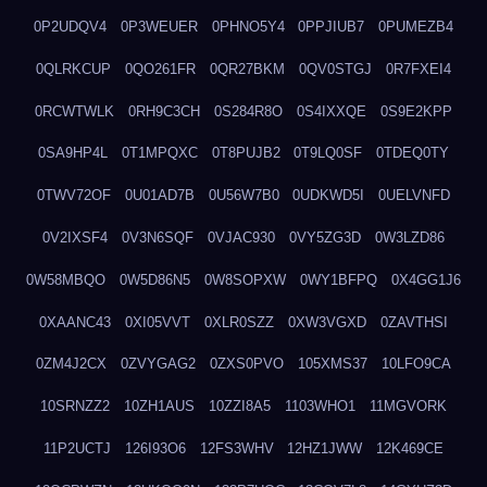
0P2UDQV4
0P3WEUER
0PHNO5Y4
0PPJIUB7
0PUMEZB4
0QLRKCUP
0QO261FR
0QR27BKM
0QV0STGJ
0R7FXEI4
0RCWTWLK
0RH9C3CH
0S284R8O
0S4IXXQE
0S9E2KPP
0SA9HP4L
0T1MPQXC
0T8PUJB2
0T9LQ0SF
0TDEQ0TY
0TWV72OF
0U01AD7B
0U56W7B0
0UDKWD5I
0UELVNFD
0V2IXSF4
0V3N6SQF
0VJAC930
0VY5ZG3D
0W3LZD86
0W58MBQO
0W5D86N5
0W8SOPXW
0WY1BFPQ
0X4GG1J6
0XAANC43
0XI05VVT
0XLR0SZZ
0XW3VGXD
0ZAVTHSI
0ZM4J2CX
0ZVYGAG2
0ZXS0PVO
105XMS37
10LFO9CA
10SRNZZ2
10ZH1AUS
10ZZI8A5
1103WHO1
11MGVORK
11P2UCTJ
126I93O6
12FS3WHV
12HZ1JWW
12K469CE