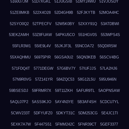
5160U7JM
51D7XGKL
51JUGSIB
51MY24WU
51VJOSDY
51ZE8MKB
522X4O28
52D4GH9B
52FJKYTB
52MOA4HC
52SYO0Q2
52TPECFV
52W5K0BY
52XXY91Q
53ATDBWI
53EKZAMH
53Z8FUAW
54PKU5CO
551HGV0S
553WPS4S
55FLR3W1
55IE9L4V
55JKJF3L
55NCOA72
55QDIRSM
55XAQHMU
56975PIR
56GSA0U2
56QN3KEB
56SCV4BG
571FDQ4T
5771DEGW
57G6BV7Y
57IUFJJS
57LA2HJ6
57N9R0VG
57Z141YR
584ZQC53
58G12L5U
595U946N
59BSESDJ
59FRMR7X
59T11ZKH
5AFUR9TL
5AOPNSAW
5AQL07P2
5ASS9KJO
5AY4N3YE
5B3AF4SH
5CDCU7YL
5CWV233T
5DFYUFZ0
5DKYT31C
5DM253CG
5E4JC1TI
5EXK7A7W
5F447S51
5FMM242C
5FNR39CT
5GEF3377