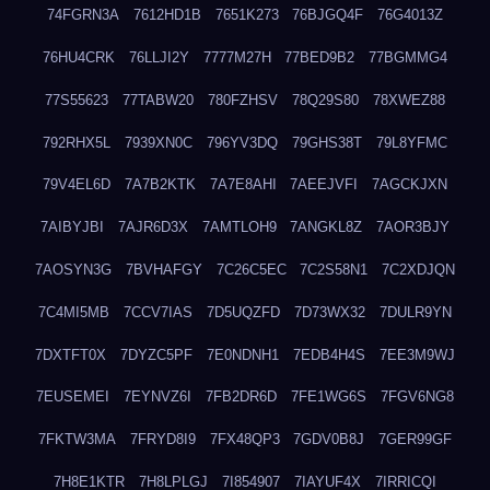
74FGRN3A
7612HD1B
7651K273
76BJGQ4F
76G4013Z
76HU4CRK
76LLJI2Y
7777M27H
77BED9B2
77BGMMG4
77S55623
77TABW20
780FZHSV
78Q29S80
78XWEZ88
792RHX5L
7939XN0C
796YV3DQ
79GHS38T
79L8YFMC
79V4EL6D
7A7B2KTK
7A7E8AHI
7AEEJVFI
7AGCKJXN
7AIBYJBI
7AJR6D3X
7AMTLOH9
7ANGKL8Z
7AOR3BJY
7AOSYN3G
7BVHAFGY
7C26C5EC
7C2S58N1
7C2XDJQN
7C4MI5MB
7CCV7IAS
7D5UQZFD
7D73WX32
7DULR9YN
7DXTFT0X
7DYZC5PF
7E0NDNH1
7EDB4H4S
7EE3M9WJ
7EUSEMEI
7EYNVZ6I
7FB2DR6D
7FE1WG6S
7FGV6NG8
7FKTW3MA
7FRYD8I9
7FX48QP3
7GDV0B8J
7GER99GF
7H8E1KTR
7H8LPLGJ
7I854907
7IAYUF4X
7IRRICQI