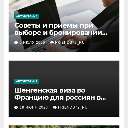
АВТОРУБРИКА
Советы и приемы при
выборе и бронировании
авиабилетов
5 ИЮЛЯ 2026
FRIENDS72_RU
АВТОРУБРИКА
Шенгенская виза во
Францию для россиян в
2026 году: сроки от 3 дней
18 ИЮНЯ 2026
FRIENDS72_RU
и список необходимых
документов