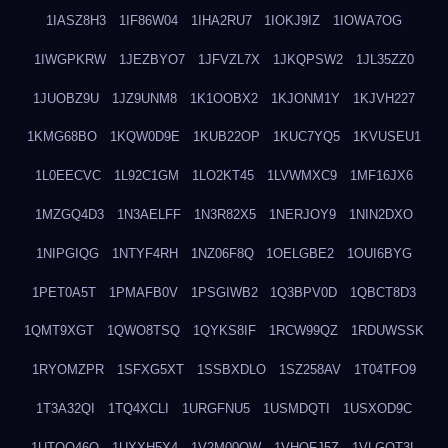
1IASZ8H3
1IF86W04
1IHA2RU7
1IOKJ9IZ
1IOWA7OG
1IWGPKRW
1JEZBYO7
1JFVZL7X
1JKQPSW2
1JL35ZZ0
1JUOBZ9U
1JZ9UNM8
1K1OOBX2
1KJONM1Y
1KJVH227
1KMG68BO
1KQW0D9E
1KUB22OP
1KUC7YQ5
1KVUSEU1
1L0EECVC
1L92C1GM
1LO2KT45
1LVWMXC9
1MF16JX6
1MZGQ4D3
1N3AELFF
1N3R82X5
1NERJOY9
1NIN2DXO
1NIPGIQG
1NTYF4RH
1NZ06F8Q
1OELGBE2
1OUI6BYG
1PET0A5T
1PMAFB0V
1PSGIWB2
1Q3BPV0D
1QBCT8D3
1QMT9XGT
1QWO8TSQ
1QYKS8IF
1RCW99QZ
1RDUWSSK
1RYOMZPR
1SFXG5XT
1SSBXDLO
1SZ258AV
1T04TFO9
1T3A32QI
1TQ4XCLI
1URGFNU5
1USMDQTI
1USXOD9C
1UTQO46Q
1UXXH5X4
1V2M00OW
1VHOFJ5Z
1VLGOT3L