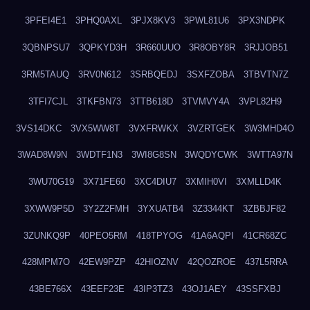
3PFEI4E1
3PHQ0AXL
3PJX8KV3
3PWL81U6
3PX3NDPK
3QBNPSU7
3QPKYD3H
3R660UUO
3R8OBY8R
3RJJOB51
3RM5TAUQ
3RV0N612
3SRBQEDJ
3SXFZOBA
3TBVTN7Z
3TFI7CJL
3TKFBN73
3TTB618D
3TVMVY4A
3VPL82H9
3VS14DKC
3VX5WW8T
3VXFRWKX
3VZRTGEK
3W3MHD4O
3WAD8W9N
3WDTF1N3
3WI8G8SN
3WQDYCWK
3WTTA97N
3WU70G19
3X71FE60
3XC4DIU7
3XMIH0VI
3XMLLD4K
3XWW9P5D
3Y2Z2FMH
3YXUATB4
3Z3344KT
3ZBBJF82
3ZUNKQ9P
40PEO5RM
418TPYOG
41A6AQPI
41CR68ZC
428MPM7O
42EW9PZP
42HIOZNV
42QOZROE
437L5RRA
43BE766X
43EEF23E
43IP3TZ3
43OJ1AEY
43SSFXBJ