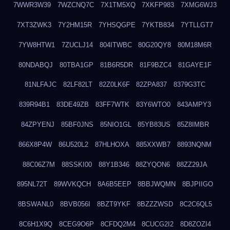
7WWR3W39
7WZCNQ7C
7X1TM5XQ
7XKFP983
7XMG6WJ3
7XT3ZWK3
7Y2HM15R
7YHSQGPE
7YKTB834
7YTLLGT7
7YW8HTW1
7ZUCLJ14
804ITWBC
80G20QY8
80M18M6R
80NDABQJ
80TBA1GP
81B6R5DR
81F9BZC4
81GAYE1F
81NLFAJC
82LF82LT
82Z0LK6F
82ZPA837
8379G3TC
839R94B1
83DE49ZB
83FF7WTK
83Y6WTO0
843AMPY3
84ZPYENJ
85BF0JNS
85NIO1GL
85YB83US
85Z8IMBR
866X8P4W
86U520L2
87HLHOXA
885XXWB7
8893NQNM
88C06Z7M
88SSKI00
88Y1B346
88ZYQON6
88ZZ29JA
895NL72T
89WVKQCH
8A6B5EEP
8BBJWQMN
8BJPIIGO
8BSWANL0
8BVB056I
8BZT9YKF
8BZZZWSD
8C2C6QL5
8C6H1X9Q
8CEG9O6P
8CFDQ2M4
8CUCG2I2
8D8ZOZI4