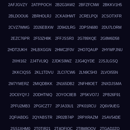
2AFJGVZY
2ATPPOCH
2B2G3AW2
2BFZFCNW
2BKKV1H5
2BLDOOU6
2BRHOLRJ
2CKA0HWT
2CRELPQI
2CSOTXFR
2CVZ7WMG
2D26EBXW
2D942LRG
2DPSN680
2DU7LORM
2EZC76PR
2F53ZH8K
2FFJSSR3
2G789XQE
2G8M6D58
2HDT2UKH
2HLBXGGN
2HMC2F0V
2HO7QAUP
2HYWPJNU
2IIHI162
2J4TVL9Q
2JDKS9WZ
2JG4QYDE
2JSJLGSQ
2KKCIQS5
2KL1TDVU
2LCI7CW6
2LN9C5H3
2LVOI55N
2M7YMERZ
2MIQDBKK
2N165DB2
2NFH8OET
2NXDJSMA
2OC6YQYJ
2ODHTNIQ
2OYOC8EB
2P5KVO7J
2PB26F91
2PFU2MB3
2PGICZT7
2PJA33U1
2PK01RCU
2Q6V9UEG
2QFIABDG
2QYABSTR
2R02B74P
2RPXRAZM
2SAV54DE
2SS1XHM0
2T0TIR21
2T4QFIOC
2T8M8OOV
2TGAD2ZO