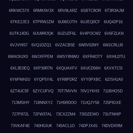
6RKWC57X
6RMKNV3X
6RV8LARZ
6SBTC8OR
6T3R3AJM
6TKE2JE3
6TPRWJZM
6U06OJTH
6UJEQ0CF
6UQ42P16
6UTK14DG
6UU9ROQK
6UZUZF6L
6V4POCW2
6V6FZLKN
6VJVHI57
6VQ1DZQ1
6VZACB5E
6W0V02MY
6W1CRLU0
6WAOIUX0
6WJXFPEM
6WSY8NWU
6XFR4OTY
6XIHLDTU
6XL3E0EQ
6XP30R7N
6XQUAXFV
6XUCD56H
6XVXTC5I
6Y6PMH2U
6YQP5Y4L
6YR8PDRZ
6YY0PXBC
6ZISH1A0
6ZT4UC5F
6ZYCUFVQ
70T7NVVN
70V1YKH3
711BHOSD
713M5IHY
718NNXY2
71H5RDOO
71UQJY58
725P81XE
727P972L
72FW37AL
73CXZZM4
73IDZEWO
73UTNHIP
73VKAF4E
740HGIUK
745ACL1O
74DPJX4S
74DVDXRM