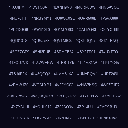
4KQJIFMI
4KWTO3AT
4LXNH9M8
4M8RR8DW
4NNSAVOG
4NOFJHTI
4NRBYMY1
4O9WC0SL
4ORR508B
4P5VX889
4PE2DGG9
4PW810LS
4Q1M7Q60
4QAHYG43
4QHYCH8B
4QL610TS
4QRSJ753
4QVTMIC5
4QXRDQN7
4S31TENQ
4SGZZGF9
4SHI3FUE
4SRMCB32
4SYJTR01
4T4UXTTO
4T8GUZVK
4TAWVEKW
4TBBI1Y5
4TJ1ASNW
4TPTYC45
4TSJ6PJX
4U48QGQ2
4UMM8LXA
4UNHPQM1
4URT243L
4VFMWJZ0
4VGSLXPJ
4VJZYO02
4VNW7KSQ
4W6ZE1F7
4WP2PW82
4WQWQXX8
4WXQZN38
4X7TT8GV
4XYOT662
4XZYAUHI
4YQHH612
4Z52SO0V
4ZP14UIL
4ZVGSBH0
50JO9B1K
50KZ2V9P
50NNJN5E
50S8F1Z0
510NBX1W