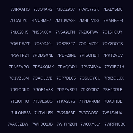
7JIRAAHO
7JJO4AR2
7JLOZ9Q7
7KWC77GK
7LALYSM0
7LCWIIY0
7LVURME7
7M1UWA38
7MHLTVDG
7MM4F50B
7NL020H5
7NS5N00M
7NSA9LFN
7NZIGFWV
7O15HQUY
7O6U1WZR
7O89DJ0L
7OB253FZ
7ODLM7D2
7OY8DOTS
7P5VTP24
7PDDGXNL
7PDF28N1
7PISQHBH
7PKT2VUV
7PN5ZVPO
7PS4XQMK
7PVQC4XL
7PVZ4BY4
7PY3EC1H
7Q1VZL8M
7QAQLLVB
7QP7DLC5
7QSLGYCU
7R0ZOLUX
7R9IGDKD
7ROB1V3K
7RPZVSPJ
7RX9CIDZ
7SH2DRLB
7T1IUHHO
7T3VE5UQ
7TKA257G
7TYDPROM
7UA3TIBE
7ULOHB33
7UTVLU59
7V2MI6BF
7V37GO5C
7V513WU4
7VACJZDW
7WHDQ1JB
7WHY4Z0N
7WQXY6L4
7WRFNCB0