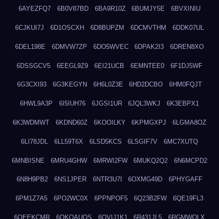
6AYEZFQ7
6B0V87BD
6BA9R10Z
6BUMJY5E
6BVXINIU
6CJKUI7J
6D1OSCXH
6D8BUPZM
6DCMVTHM
6DDK07UL
6DEL198E
6DMVW7ZP
6DO5WVEC
6DPAK2I3
6DREN8XO
6DSSGCV5
6EEGL9Z9
6EI21UCB
6EMNTEE0
6F1DJ5WF
6G3CXI93
6G3KEGYN
6H6L0Z3E
6HD2DCBO
6HM0FQJT
6HWL9A3P
6I5IUH76
6JGSI1UR
6JQL3WKJ
6K3EBPX1
6K3WDMWT
6KDND60Z
6KOOILKY
6KPMGXPJ
6LGMA8OZ
6LI78JDL
6LL59T6X
6LSD5KCS
6LSGIF7V
6MC7XUTQ
6MNBISNE
6MRU4GHW
6MRWI2FW
6MUKQ2Q2
6N6MCPD2
6N8H9PB2
6NS1JPER
6NTR3U7I
6OXMG49D
6PHYGAFF
6PM1Z7A5
6PO2WC0X
6PPNPOF5
6Q23B2FW
6QE19FL3
6QEEKCMR
6QKOAUOS
6QVIJ1K1
6R431JL5
6RGMWOLX