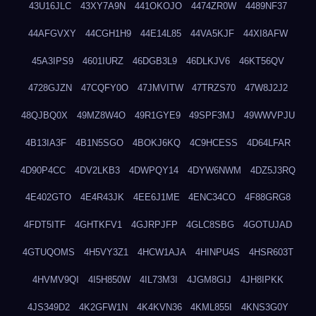
43U16JLC
43XY7A9N
441OKOJO
4474ZR0W
4489NF37
44AFGVXY
44CGH1H9
44E14L85
44VA5KJF
44XI8AFW
45A3IPS9
4601IURZ
46DGB3L9
46DLKJV6
46KT56QV
4728GJZN
47CQFY0O
47JMVITW
47TRZS70
47W8J2J2
48QJBQ0X
49MZ8W4O
49R1GYE9
49SPF3MJ
49WWVPJU
4B13IA3F
4B1N5SGO
4BOKJ6KQ
4C9HCESS
4D64LFAR
4D90P4CC
4DV2LKB3
4DWPQY14
4DYW6NWM
4DZ5J3RQ
4E402GTO
4E4R43JK
4EE6J1ME
4ENC34CO
4F88GRG8
4FDT5ITF
4GHTKFV1
4GJRPJFP
4GLC8SBG
4GOTUJAD
4GTUQOMS
4H5VY3Z1
4HCW1AJA
4HINPU4S
4HSR603T
4HVMV9QI
4I5H850W
4IL73M3I
4JGM8GIJ
4JH8IPKK
4JS349D2
4K2GFW1N
4K4KVN36
4KML855I
4KNS3G0Y