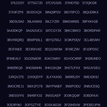
376J215Y
377SG7JD
37CVGS0S
37IHO75D
37JQKID8
37X9FZP9
38J0SXQX
38NQ9PDV
38O70PCO
38QUD9KX
39D3U3A0
39LAIWA9
39LCYZRI
39MGWN55
39PXKH1B
3A43DKQP
3AGNJUCU
3ATCGY3X
3BKC9MX3
3BORDPAR
3BVH0QRQ
3BWP93L1
3BYQ70GJ
3C9KPDQV
3CL4BSMV
3EIFINEE
3EORXV8Z
3EQ3JWOM
3F09CZ9V
3F1DPDSC
3F84EALY
3GGDN4OR
3GKCN4NY
3GVOCWRP
3H28UNEO
3H92RKQ0
3HG56NHN
3HHJ1KQM
3HSTLPXX
3HSUVSEU
3JRQV2TE
3JX0QDYF
3LXYAX0G
3M0R5J0Y
3ME42K9J
3MOCREJ1
3MX1P1T9
3MYP6NEF
3N0IPODU
3N8UCE6Q
3NE5SFF6
3NH0FX33
3NISGAEP
3O3KQQ4F
3OBDFAXI
3OE9P0KI
3OPSZTYE
3OSK46GW
3P20H0VW
3PEBEUPM