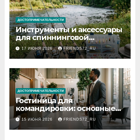
ДОСТОПРИМЕЧАТЕЛЬНОСТИ
Инструменты и аксессуары
для спиннинговой
рыбалки: назначение и
17 ИЮНЯ 2026
FRIENDS72_RU
типы
ДОСТОПРИМЕЧАТЕЛЬНОСТИ
Гостиница для
командировки: основные
критерии выбора
15 ИЮНЯ 2026
FRIENDS72_RU