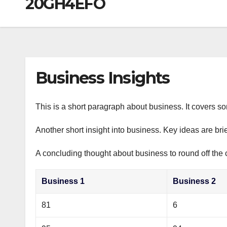
20GH4EFO
р
a
i
A
а
m
k
p
в
i
p
и
т
Business Insights
ь
This is a short paragraph about business. It covers s
Another short insight into business. Key ideas are bri
A concluding thought about business to round off the 
Business 1
Business 2
81
6