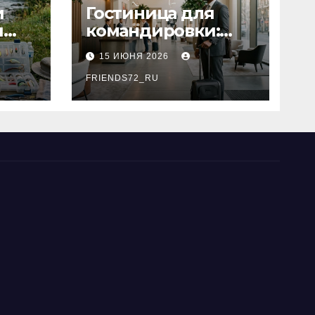
и
Гостиница для
я
командировки:
основные
15 ИЮНЯ 2026
критерии выбора
типы
FRIENDS72_RU