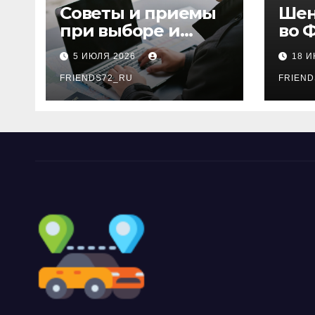
Советы и приемы
Шен
при выборе и
во 
бронировании
рос
5 ИЮЛЯ 2026
18 
авиабилетов
году
FRIENDS72_RU
дне
FRIEND
нео
док