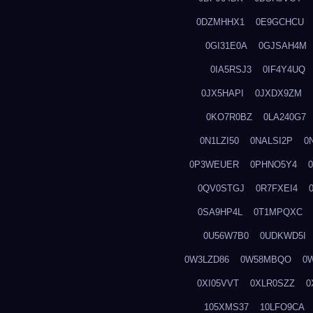
0DZMHHX1
0E9GCHCU
0GI31E0A
0GJSAH4M
0IA5RSJ3
0IF4Y4UQ
0JX5HAPI
0JXDX9ZM
0KO7R0BZ
0LA240G7
0N1LZI50
0NALSI2P
0
0P3WEUER
0PHNO5Y4
0QV0STGJ
0R7FXEI4
0SA9HP4L
0T1MPQXC
0U56W7B0
0UDKWD5I
0W3LZD86
0W58MBQO
0
0XI05VVT
0XLR0SZZ
0
105XMS37
10LFO9CA