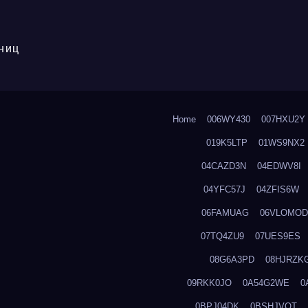
ниц
Home
006WY430
007HXU2Y
019K5LTP
01WS9NX2
04CAZD3N
04EDWV8I
04YFC57J
04ZFIS6W
06FAMUAG
06VLOMOD
07TQ4ZU9
07UES9ES
08G6A3PD
08HJRZK
09RKK0JO
0A54G2WE
0
0BPJ04DK
0BSHJVOT