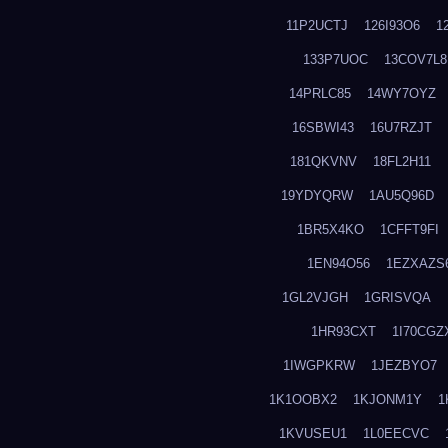
11P2UCTJ
126I93O6
1
133P7UOC
13COV7L8
14PRLC85
14WY7OYZ
16SBWI43
16U7RZJT
181QKVNV
18FL2H11
19YDYQRW
1AU5Q96D
1BR5X4KO
1CFFT9FI
1EN94O56
1EZXAZS
1GL2VJGH
1GRISVQA
1HR93CXT
1I70CGZ
1IWGPKRW
1JEZBYO7
1K1OOBX2
1KJONM1Y
1
1KVUSEU1
1L0EECVC