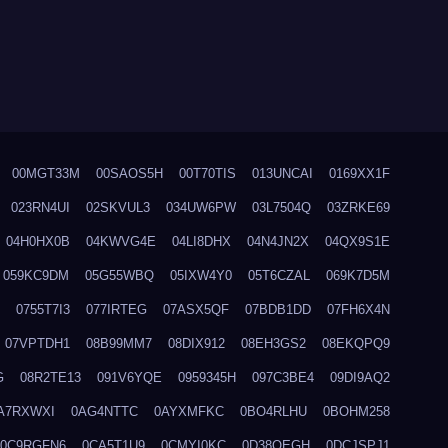
00MGT33M
00SAOS5H
00T70TIS
013UNCAI
0169XX1F
023RN4UI
02SKVUL3
034UW6PW
03L7504Q
03ZRKE69
04H0HX0B
04KWVG4E
04LI8DHX
04N4JN2X
04QX9S1E
059KC9DM
05G55WBQ
05IXW4Y0
05T6CZAL
069K7D5M
0755T7I3
077IRTEG
07ASX5QF
07BDB1DD
07FH6X4N
07VPTDH1
08B99MM7
08DIX912
08EH3GS2
08EKQPQ9
G
08R2TE13
091V6YQE
0959345H
097C3BE4
09DI9AQ2
A7RXWXI
0AG4NTTC
0AYXMFKC
0BO4RLHU
0BOHM258
0C9RGFN6
0CA5T1U9
0CMYI0KC
0D38QEGH
0DCJSPJ1