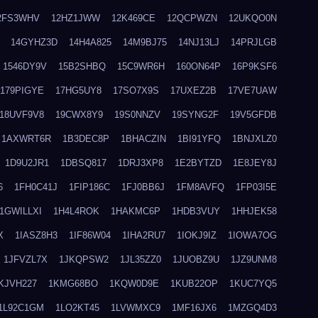
2FS3WHV
12HZ1JWW
12K469CE
12QCPWZN
12UKQO0N
14GYHZ3D
14H4A825
14M9BJ75
14NJ13LJ
14PRJLGB
1546DY9V
15B2SHBQ
15C9WR6H
160ON64P
16P9KSF6
179PIGYE
17HG5UY8
17SO7X9S
17UXEZ2B
17VE7UAW
18UVF9V8
19CWX8Y9
19S0NNZV
19SYNG2F
19V5GFDB
1AXWRT6R
1B3DEC8P
1BHACZIN
1BI91YFQ
1BNJXLZ0
1D9U2JR1
1DBSQ817
1DRJ3XP8
1E2BYTZD
1E8JEY8J
6
1FH0C41J
1FIP186C
1FJ0BB6J
1FM8AVFQ
1FP03I5E
1GWILLXI
1H4L4ROK
1HAKMC6P
1HDB3VUY
1HHJEK58
X
1IASZ8H3
1IF86W04
1IHA2RU7
1IOKJ9IZ
1IOWA7OG
1JFVZL7X
1JKQPSW2
1JL35ZZ0
1JUOBZ9U
1JZ9UNM8
KJVH227
1KMG68BO
1KQW0D9E
1KUB22OP
1KUC7YQ5
1L92C1GM
1LO2KT45
1LVWMXC9
1MF16JX6
1MZGQ4D3