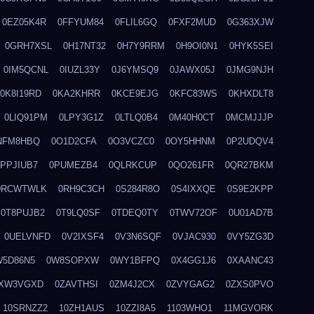
0EZ05K4R
0FFYUM84
0FLIL6GQ
0FXF2MUD
0G363XJW
0GRH7XSL
0H17NT32
0H7Y9RRM
0H9OI0N1
0HYK5SEI
0IM5QCNL
0IUZL33Y
0J6YMSQ9
0JAWX05J
0JMG9NJH
0K8I19RD
0KA2KHRR
0KCE9EJG
0KFC83WS
0KHXDLT8
0LIQ91PM
0LPY3G1Z
0LTLQ0B4
0M40H0CT
0MCMJJJP
NFM8HBQ
0O1D2CFA
0O3VCZC0
0OY5HHNM
0P2UDQV4
0PPJIUB7
0PUMEZB4
0QLRKCUP
0QO261FR
0QR27BKM
0RCWTWLK
0RH9C3CH
0S284R8O
0S4IXXQE
0S9E2KPP
0T8PUJB2
0T9LQ0SF
0TDEQ0TY
0TWV72OF
0U01AD7B
0UELVNFD
0V2IXSF4
0V3N6SQF
0VJAC930
0VY5ZG3D
W5D86N5
0W8SOPXW
0WY1BFPQ
0X4GG1J6
0XAANC43
XW3VGXD
0ZAVTHSI
0ZM4J2CX
0ZVYGAG2
0ZXS0PVO
10SRNZZ2
10ZH1AUS
10ZZI8A5
1103WHO1
11MGVORK