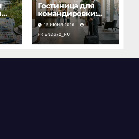
и
Гостиница для
я
командировки:
основные
15 ИЮНЯ 2026
критерии выбора
типы
FRIENDS72_RU