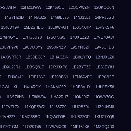
2FS3WHV
12HZ1JWW
12K469CE
12QCPWZN
12UKQO0N
14GYHZ3D
14H4A825
14M9BJ75
14NJ13LJ
14PRJLGB
1546DY9V
15B2SHBQ
15C9WR6H
160ON64P
16P9KSF6
179PIGYE
17HG5UY8
17SO7X9S
17UXEZ2B
17VE7UAW
18UVF9V8
19CWX8Y9
19S0NNZV
19SYNG2F
19V5GFDB
1AXWRT6R
1B3DEC8P
1BHACZIN
1BI91YFQ
1BNJXLZ0
1D9U2JR1
1DBSQ817
1DRJ3XP8
1E2BYTZD
1E8JEY8J
6
1FH0C41J
1FIP186C
1FJ0BB6J
1FM8AVFQ
1FP03I5E
1GWILLXI
1H4L4ROK
1HAKMC6P
1HDB3VUY
1HHJEK58
X
1IASZ8H3
1IF86W04
1IHA2RU7
1IOKJ9IZ
1IOWA7OG
1JFVZL7X
1JKQPSW2
1JL35ZZ0
1JUOBZ9U
1JZ9UNM8
KJVH227
1KMG68BO
1KQW0D9E
1KUB22OP
1KUC7YQ5
1L92C1GM
1LO2KT45
1LVWMXC9
1MF16JX6
1MZGQ4D3