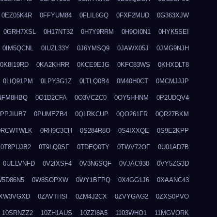
0EZ05K4R
0FFYUM84
0FLIL6GQ
0FXF2MUD
0G363XJW
0GRH7XSL
0H17NT32
0H7Y9RRM
0H9OI0N1
0HYK5SEI
0IM5QCNL
0IUZL33Y
0J6YMSQ9
0JAWX05J
0JMG9NJH
0K8I19RD
0KA2KHRR
0KCE9EJG
0KFC83WS
0KHXDLT8
0LIQ91PM
0LPY3G1Z
0LTLQ0B4
0M40H0CT
0MCMJJJP
NFM8HBQ
0O1D2CFA
0O3VCZC0
0OY5HHNM
0P2UDQV4
0PPJIUB7
0PUMEZB4
0QLRKCUP
0QO261FR
0QR27BKM
0RCWTWLK
0RH9C3CH
0S284R8O
0S4IXXQE
0S9E2KPP
0T8PUJB2
0T9LQ0SF
0TDEQ0TY
0TWV72OF
0U01AD7B
0UELVNFD
0V2IXSF4
0V3N6SQF
0VJAC930
0VY5ZG3D
W5D86N5
0W8SOPXW
0WY1BFPQ
0X4GG1J6
0XAANC43
XW3VGXD
0ZAVTHSI
0ZM4J2CX
0ZVYGAG2
0ZXS0PVO
10SRNZZ2
10ZH1AUS
10ZZI8A5
1103WHO1
11MGVORK