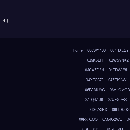
ниц
Home
006WY430
007HXU2Y
019K5LTP
01WS9NX2
04CAZD3N
04EDWV8I
04YFC57J
04ZFIS6W
06FAMUAG
06VLOMOD
07TQ4ZU9
07UES9ES
08G6A3PD
08HJRZK
09RKK0JO
0A54G2WE
0
0BPJ04DK
0BSHJVOT