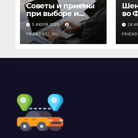
Советы и приемы
Шен
при выборе и
во 
бронировании
рос
5 ИЮЛЯ 2026
18 
авиабилетов
году
FRIENDS72_RU
дне
FRIEND
нео
док