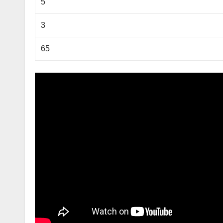
5
3
65