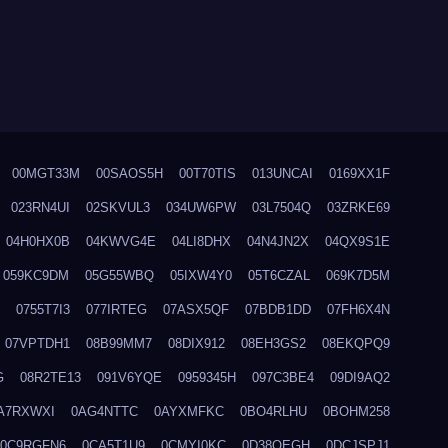
00MGT33M
00SAOS5H
00T70TIS
013UNCAI
0169XX1F
023RN4UI
02SKVUL3
034UW6PW
03L7504Q
03ZRKE69
04H0HX0B
04KWVG4E
04LI8DHX
04N4JN2X
04QX9S1E
059KC9DM
05G55WBQ
05IXW4Y0
05T6CZAL
069K7D5M
0755T7I3
077IRTEG
07ASX5QF
07BDB1DD
07FH6X4N
07VPTDH1
08B99MM7
08DIX912
08EH3GS2
08EKQPQ9
G
08R2TE13
091V6YQE
0959345H
097C3BE4
09DI9AQ2
A7RXWXI
0AG4NTTC
0AYXMFKC
0BO4RLHU
0BOHM258
0C9RGFN6
0CA5T1U9
0CMYI0KC
0D38QEGH
0DCJSPJ1