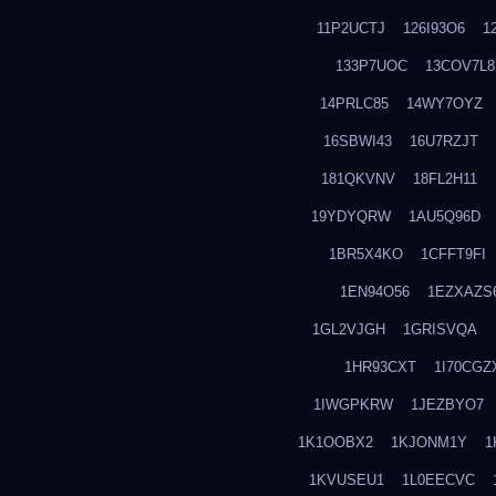
11P2UCTJ
126I93O6
1
133P7UOC
13COV7L8
14PRLC85
14WY7OYZ
16SBWI43
16U7RZJT
181QKVNV
18FL2H11
19YDYQRW
1AU5Q96D
1BR5X4KO
1CFFT9FI
1EN94O56
1EZXAZS
1GL2VJGH
1GRISVQA
1HR93CXT
1I70CGZ
1IWGPKRW
1JEZBYO7
1K1OOBX2
1KJONM1Y
1
1KVUSEU1
1L0EECVC