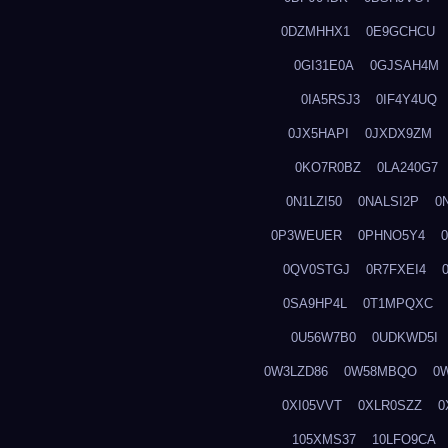
0DZMHHX1
0E9GCHCU
0GI31E0A
0GJSAH4M
0IA5RSJ3
0IF4Y4UQ
0JX5HAPI
0JXDX9ZM
0KO7R0BZ
0LA240G7
0N1LZI50
0NALSI2P
0
0P3WEUER
0PHNO5Y4
0QV0STGJ
0R7FXEI4
0SA9HP4L
0T1MPQXC
0U56W7B0
0UDKWD5I
0W3LZD86
0W58MBQO
0
0XI05VVT
0XLR0SZZ
0
105XMS37
10LFO9CA