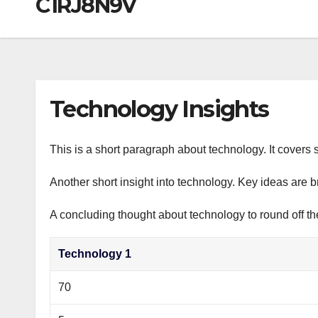
C1RJ8N9V
р
a
i
A
а
m
k
p
в
i
p
и
т
Technology Insights
ь
This is a short paragraph about technology. It covers 
Another short insight into technology. Key ideas are b
A concluding thought about technology to round off th
Technology 1
70