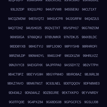
92QF91PP
939W5AR4
93BCKCKZ
93HKS0RJ
93KMD0XZ
93L2IZDP
93Q1LPRJ
944UTVW8
94555E9U
94CLT1XT
94CQZMDW
94E5VQT2
94H1UCPR
94J2GRFM
94Q4Z2L5
94Q772HZ
94USHO25
95QVZ7XT
95VSPH17
96G7WZOM
96NI50GA
97I66QKU
97IBUWKR
97N7DKJ5
984XBLDC
98DD8YXB
98HGTYIJ
98P1JO9O
98PIYSH9
98RHROFI
98RZWLDP
990W4OYL
9940JJHF
99GDI1ZW
99HRLVZZ
99NJVYC8
9AEIGFHX
9AJPFPA0
9AS5DY7Z
9B2V77PH
9B4CT9PZ
9BEYVG9H
9BGYPM4O
9BIRO8AZ
9BJ6RL38
9BKZ7AVO
9BM67W1T
9C63LNEL
9D0TQQOV
9DFN8WE0
9DI434L2
9DN34ALZ
9DZBDJRE
9EKTXKPO
9EYVNRDY
9G0TFQ0E
9G4PXZ84
9G68DG08
9GPGCFCS
9GSLIJ08