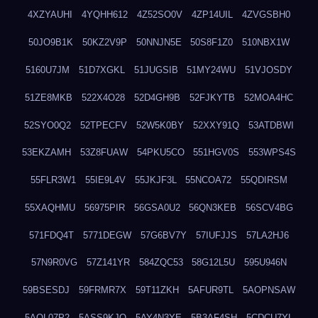
4XZYAUHI
4YQHH612
4Z52SO0V
4ZP14UIL
4ZVGSBH0
50JO9B1K
50KZ2V9P
50NNJN5E
50S8F1Z0
510NBX1W
5160U7JM
51D7XGKL
51JUGSIB
51MY24WU
51VJOSDY
51ZE8MKB
522X4O28
52D4GH9B
52FJKYTB
52MOA4HC
52SYO0Q2
52TPECFV
52W5K0BY
52XXY91Q
53ATDBWI
53EKZAMH
53Z8FUAW
54PKU5CO
551HGV0S
553WPS4S
55FLR3W1
55IE9L4V
55JKJF3L
55NCOA72
55QDIRSM
55XAQHMU
56975PIR
56GSA0U2
56QN3KEB
56SCV4BG
571FDQ4T
5771DEGW
57G6BV7Y
57IUFJJS
57LA2HJ6
57N9R0VG
57Z141YR
584ZQC53
58G12L5U
595U946N
59BSESDJ
59FRMR7X
59T11ZKH
5AFUR9TL
5AOPNSAW
5AQL07P2
5ASS9KJO
5AY4N3YE
5B3AF4SH
5CDCU7YL