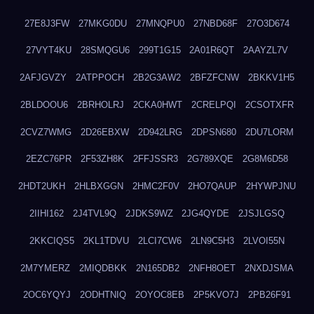
27E8J3FW
27MKG0DU
27MNQPU0
27NBD68F
27O3D674
27VYT4KU
28SMQGU6
299T1G15
2A01R6QT
2AAYZL7V
2AFJGVZY
2ATPPOCH
2B2G3AW2
2BFZFCNW
2BKKV1H5
2BLDOOU6
2BRHOLRJ
2CKA0HWT
2CRELPQI
2CSOTXFR
2CVZ7WMG
2D26EBXW
2D942LRG
2DPSN680
2DU7LORM
2EZC76PR
2F53ZH8K
2FFJSSR3
2G789XQE
2G8M6D58
2HDT2UKH
2HLBXGGN
2HMC2F0V
2HO7QAUP
2HYWPJNU
2IIHI162
2J4TVL9Q
2JDKS9WZ
2JG4QYDE
2JSJLGSQ
2KKCIQS5
2KL1TDVU
2LCI7CW6
2LN9C5H3
2LVOI55N
2M7YMERZ
2MIQDBKK
2N165DB2
2NFH8OET
2NXDJSMA
2OC6YQYJ
2ODHTNIQ
2OYOC8EB
2P5KVO7J
2PB26F91