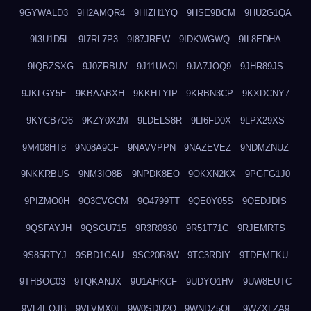
9GYWALD3
9H2AMQR4
9HIZH1YQ
9HSE9BCM
9HU2G1QA
9I3U1D5L
9I7RL7P3
9I87JREW
9IDKWGWQ
9IL8EDHA
9IQBZSXG
9J0ZRBUV
9J11UAOI
9JA7JOQ9
9JHR89JS
9JKLGY5E
9KBAABXH
9KKHTYIP
9KRBN3CP
9KXDCNY7
9KYCB7O6
9KZY0X2M
9LDELS8R
9LI6FD0X
9LPX29XS
9M408HT8
9N08A9CF
9NAVVPPN
9NAZEVEZ
9NDMZNUZ
9NKKRBUS
9NM3IO8B
9NPDK8EO
9OKXN2KX
9PGFG1J0
9PIZMO0H
9Q3CVGCM
9Q4799TT
9QE0Y05S
9QEDJDIS
9QSFAYJH
9QSGU715
9R3R0930
9R51T71C
9RJEMRTS
9S85RTYJ
9SBD1GAU
9SC20R8W
9TC3RDIY
9TDEMFKU
9THBOC03
9TQKANJX
9U1AHKCF
9UDYO1HV
9UW8EUTC
9VL4EOJB
9VLVMX0I
9W0SDU2O
9WNDZ5OE
9WZXLZA9