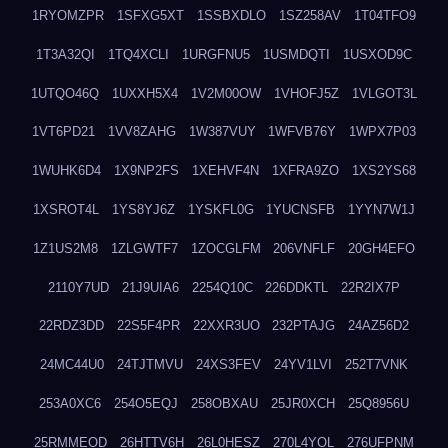
1RYOMZPR
1SFXG5XT
1SSBXDLO
1SZ258AV
1T04TFO9
1T3A32QI
1TQ4XCLI
1URGFNU5
1USMDQTI
1USXOD9C
1UTQO46Q
1UXXH5X4
1V2M00OW
1VHOFJ5Z
1VLGOT3L
1VT6PD21
1VV8ZAHG
1W387VUY
1WFVB76Y
1WPX7P03
1WUHK6D4
1X9NP2FS
1XEHVF4N
1XFRA9ZO
1XS2YS68
1XSROT4L
1YS8YJ6Z
1YSKFL0G
1YUCNSFB
1YYN7W1J
1Z1US2M8
1ZLGWTF7
1ZOCGLFM
206VNFLF
20GH4EFO
2110Y7UD
21J9UIA6
2254Q10C
226DDKTL
22R2IX7P
22RDZ3DD
22S5F4PR
22XXR3UO
232PTAJG
24AZ56D2
24MC44U0
24TJTMVU
24XS3FEV
24YV1LVI
252T7VNK
253A0XC6
254O5EQJ
258OBXAU
25JR0XCH
25Q8956U
25RMMEOD
26HTTV6H
26L0HESZ
270L4YOL
276UFPNM