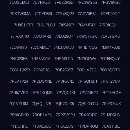
7EUSEMEI
7EYNVZ6I
7FB2DR6D
7FE1WG6S
7FGV6NG8
7FKTW3MA
7FRYD8I9
7FX48QP3
7GDV0B8J
7GER99GF
7H8E1KTR
7H8LPLGJ
7I854907
7IAYUF4X
7IRRICQI
7JIRAAHO
7JJO4AR2
7JLOZ9Q7
7KWC77GK
7LALYSM0
7LCWIIY0
7LVURME7
7M1UWA38
7MHLTVDG
7MM4F50B
7NL020H5
7NS5N00M
7NSA9LFN
7NZIGFWV
7O15HQUY
7O6U1WZR
7O89DJ0L
7OB253FZ
7ODLM7D2
7OY8DOTS
7P5VTP24
7PDDGXNL
7PDF28N1
7PISQHBH
7PKT2VUV
7PN5ZVPO
7PS4XQMK
7PVQC4XL
7PVZ4BY4
7PY3EC1H
7Q1VZL8M
7QAQLLVB
7QP7DLC5
7QSLGYCU
7R0ZOLUX
7R9IGDKD
7ROB1V3K
7RPZVSPJ
7RX9CIDZ
7SH2DRLB
7T1IUHHO
7T3VE5UQ
7TKA257G
7TYDPROM
7UA3TIBE