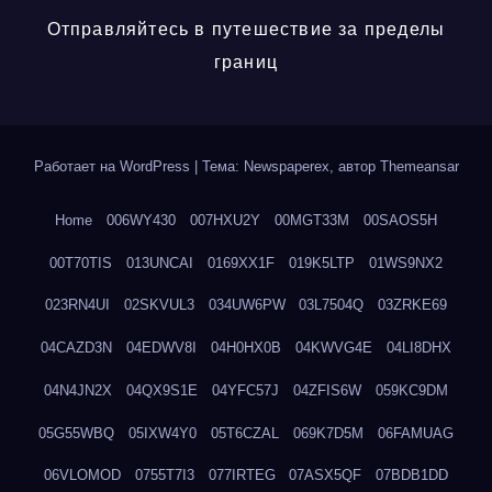
Отправляйтесь в путешествие за пределы
границ
Работает на WordPress
|
Тема: Newspaperex, автор
Themeansar
Home
006WY430
007HXU2Y
00MGT33M
00SAOS5H
00T70TIS
013UNCAI
0169XX1F
019K5LTP
01WS9NX2
023RN4UI
02SKVUL3
034UW6PW
03L7504Q
03ZRKE69
04CAZD3N
04EDWV8I
04H0HX0B
04KWVG4E
04LI8DHX
04N4JN2X
04QX9S1E
04YFC57J
04ZFIS6W
059KC9DM
05G55WBQ
05IXW4Y0
05T6CZAL
069K7D5M
06FAMUAG
06VLOMOD
0755T7I3
077IRTEG
07ASX5QF
07BDB1DD