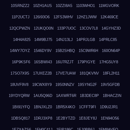
10SRNZZ2
10ZH1AUS
10ZZI8A5
1103WHO1
11MGVORK
11P2UCTJ
126I93O6
12FS3WHV
12HZ1JWW
12K469CE
12QCPWZN
12UKQO0N
133P7UOC
13COV7L8
14GYHZ3D
14H4A825
14M9BJ75
14NJ13LJ
14PRJLGB
14PRLC85
14WY7OYZ
1546DY9V
15B2SHBQ
15C9WR6H
160ON64P
16P9KSF6
16SBWI43
16U7RZJT
179PIGYE
17HG5UY8
17SO7X9S
17UXEZ2B
17VE7UAW
181QKVNV
18FL2H11
18UVF9V8
19CWX8Y9
19S0NNZV
19SYNG2F
19V5GFDB
19YDYQRW
1AU5Q96D
1AXWRT6R
1B3DEC8P
1BHACZIN
1BI91YFQ
1BNJXLZ0
1BR5X4KO
1CFFT9FI
1D9U2JR1
1DBSQ817
1DRJ3XP8
1E2BYTZD
1E8JEY8J
1EN94O56
1EZXAZS6
1FH0C41J
1FIP186C
1FJ0BB6J
1FM8AVFQ