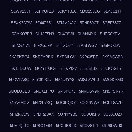
5CWV233T
5DFYUFZ0
5DKYT31C
5DM253CG
5E4JC1TI
5EXK7A7W
5F447S51
5FMM242C
5FNR39CT
5GEF3377
5GYKO7P3
5H18E5N3
5H4C8VII
5HANI4XK
5HER0XEV
5HNS21Z8
5IFXGJFK
5IITXOZY
5IVSLWGV
5J5FOXDN
5KAFKBC4
5KEFVRBK
5KFBILGV
5KP635PE
5KSAQAB8
5KT1DCUW
5KZYHXKG
5L1KPI2V
5L515L3S
5LCKQGH7
5LOVPA8C
5LY0K9GU
5M4U4YA3
5M8JMWFU
5MC4C6M0
5MOLUGED
5NCKLFPQ
5NI5PO7L
5NROBV9R
5NSPSK7R
5NYZ03GV
5NZ2F7XQ
5OGIRQDY
5OIXNVW6
5OPF8A7F
5PI2KCCW
5PMRZDAK
5Q7NY9BS
5QDQI5F8
5QL8UU2J
5RALQ21C
5RBG4E64
5RCDBBFD
5ROV8T2I
5RP6DWR8