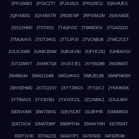
2PFU2MB3
2PGICZT7
2PJA33U1
2PK01RCU
2Q6V9UEG
2QFIABDG
2QYABSTR
2R02B74P
2RPXRAZM
2SAV54DE
2SS1XHM0
2T0TIR21
2T4QFIOC
2T8M8OOV
2TGAD2ZO
2TMUAAY5
2TOT3HO1
2TT1JPJ0
2TVCNBU8
2TWC2CET
2U1JCAWR
2UABCBNW
2UBGKVBI
2UFYK23Q
2UHBAVSU
2UT1DWVT
2VA5KTQ4
2VUSTJE1
2VY55Q8B
2W29565T
2W496244
2WADJS4M
2WGUIKKG
2WK2EL88
2WNPNKRH
2WV0ZHMD
2X7CQ1SY
2XYTJWGS
2Y7I1IC2
2YKK8NSK
2YT95AO1
2YV3O361
2YXVOCOL
2Z2JNBKZ
2ZAJL9NV
30D5VUM9
30W729OG
31BVSCBT
31L8FP95
31M0MR2X
32AT2VLN
32MATDBP
336RPFHA
33ANXYRH
33CR504T
33DY1V30
33T04ZZ0
3404O7P1
3478760D
34F92RUM