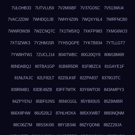
7ULOHB33
7UTVLU59
7V2MI6BF
7V37GO5C
7V513WU4
7VACJZDW
7WHDQ1JB
7WHY4Z0N
7WQXY6L4
7WRFNCB0
7WWR3W39
7WZCNQ7C
7X1TM5XQ
7XKFP983
7XMG6WJ3
7XT3ZWK3
7Y2HM15R
7YHSQGPE
7YKTB834
7YTLLGT7
7YW8HTW1
7ZUCLJ14
804ITWBC
80G20QY8
80M18M6R
80NDABQJ
80TBA1GP
81B6R5DR
81F9BZC4
81GAYE1F
81NLFAJC
82LF82LT
82Z0LK6F
82ZPA837
8379G3TC
839R94B1
83DE49ZB
83FF7WTK
83Y6WTO0
843AMPY3
84ZPYENJ
85BF0JNS
85NIO1GL
85YB83US
85Z8IMBR
866X8P4W
86U520L2
87HLHOXA
885XXWB7
8893NQNM
88C06Z7M
88SSKI00
88Y1B346
88ZYQON6
88ZZ29JA