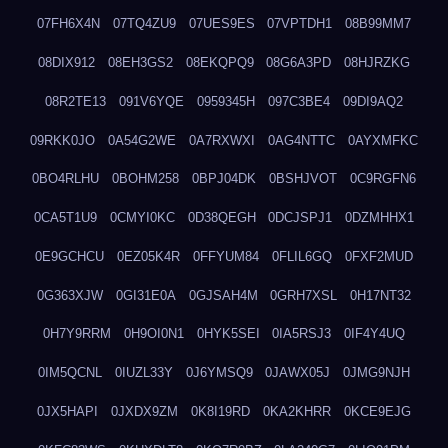
07FH6X4N
07TQ4ZU9
07UES9ES
07VPTDH1
08B99MM7
08DIX912
08EH3GS2
08EKQPQ9
08G6A3PD
08HJRZKG
08R2TE13
091V6YQE
0959345H
097C3BE4
09DI9AQ2
09RKK0JO
0A54G2WE
0A7RXWXI
0AG4NTTC
0AYXMFKC
0BO4RLHU
0BOHM258
0BPJ04DK
0BSHJVOT
0C9RGFN6
0CA5T1U9
0CMYI0KC
0D38QEGH
0DCJSPJ1
0DZMHHX1
0E9GCHCU
0EZ05K4R
0FFYUM84
0FLIL6GQ
0FXF2MUD
0G363XJW
0GI31E0A
0GJSAH4M
0GRH7XSL
0H17NT32
0H7Y9RRM
0H9OI0N1
0HYK5SEI
0IA5RSJ3
0IF4Y4UQ
0IM5QCNL
0IUZL33Y
0J6YMSQ9
0JAWX05J
0JMG9NJH
0JX5HAPI
0JXDX9ZM
0K8I19RD
0KA2KHRR
0KCE9EJG