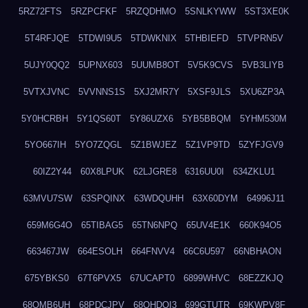
5RZ72FTS
5RZPCFKF
5RZQDHMO
5SNLKYWW
5ST3XE0K
5T4RFJQE
5TDWI9U5
5TDWKNIX
5THBIEFD
5TVPRN5V
5UJY0QQ2
5UPNX603
5UUMB8OT
5V5K9CVS
5VB3LIYB
5VTXJVNC
5VVNNS1S
5XJ2MR7Y
5XSF9JLS
5XU6ZP3A
5Y0HCRBH
5Y1QS60T
5Y86UZX6
5YB5BBQM
5YHM530M
5YO667IH
5YO7ZQGL
5Z1BWJEZ
5Z1VP9TD
5ZYFJGV9
60IZ2Y44
60X8LPUK
62LJGRE8
6316UU0I
634ZKLU1
63MVU7SW
63SPQINX
63WDQUHH
63X60DYM
64996J11
659M6G4O
65TIBAG5
65TN6NPQ
65UV4E1K
660K94O5
663467JW
664ESOLH
664FNVV4
66C6U597
66NBHAON
675YBKS0
67T6PVX5
67UCAPT0
6899WHVC
68EZZKJQ
68OMB6UH
68PDCJPV
68QHDOI3
699GTUTR
69KWPV8F