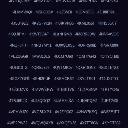
4GTUQOMS
4H5VY3Z1
4HCW1AJA
4HINPU4S
4HSR603T
4HVMV9QI
4I5H850W
4IL73M3I
4JGM8GIJ
4JH8IPKK
4JS349D2
4K2GFW1N
4K4KVN36
4KML855I
4KNS3G0Y
4KQJIFMI
4KWTO3AT
4LXNH9M8
4M8RR8DW
4NNSAVOG
4NOFJHTI
4NRBYMY1
4O9WC0SL
4ORR508B
4P5VX889
4PE2DGG9
4PW810LS
4Q1M7Q60
4QAHYG43
4QHYCH8B
4QL610TS
4QRSJ753
4QVTMIC5
4QXRDQN7
4S31TENQ
4SGZZGF9
4SHI3FUE
4SRMCB32
4SYJTR01
4T4UXTTO
4T8GUZVK
4TAWVEKW
4TBBI1Y5
4TJ1ASNW
4TPTYC45
4TSJ6PJX
4U48QGQ2
4UMM8LXA
4UNHPQM1
4URT243L
4VFMWJZ0
4VGSLXPJ
4VJZYO02
4VNW7KSQ
4W6ZE1F7
4WP2PW82
4WQWQXX8
4WXQZN38
4X7TT8GV
4XYOT662