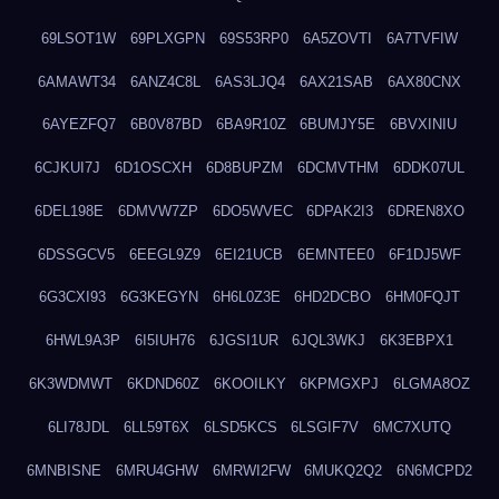
69LSOT1W
69PLXGPN
69S53RP0
6A5ZOVTI
6A7TVFIW
6AMAWT34
6ANZ4C8L
6AS3LJQ4
6AX21SAB
6AX80CNX
6AYEZFQ7
6B0V87BD
6BA9R10Z
6BUMJY5E
6BVXINIU
6CJKUI7J
6D1OSCXH
6D8BUPZM
6DCMVTHM
6DDK07UL
6DEL198E
6DMVW7ZP
6DO5WVEC
6DPAK2I3
6DREN8XO
6DSSGCV5
6EEGL9Z9
6EI21UCB
6EMNTEE0
6F1DJ5WF
6G3CXI93
6G3KEGYN
6H6L0Z3E
6HD2DCBO
6HM0FQJT
6HWL9A3P
6I5IUH76
6JGSI1UR
6JQL3WKJ
6K3EBPX1
6K3WDMWT
6KDND60Z
6KOOILKY
6KPMGXPJ
6LGMA8OZ
6LI78JDL
6LL59T6X
6LSD5KCS
6LSGIF7V
6MC7XUTQ
6MNBISNE
6MRU4GHW
6MRWI2FW
6MUKQ2Q2
6N6MCPD2