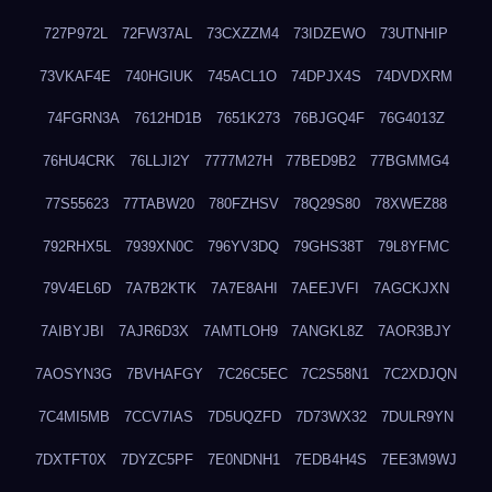
727P972L
72FW37AL
73CXZZM4
73IDZEWO
73UTNHIP
73VKAF4E
740HGIUK
745ACL1O
74DPJX4S
74DVDXRM
74FGRN3A
7612HD1B
7651K273
76BJGQ4F
76G4013Z
76HU4CRK
76LLJI2Y
7777M27H
77BED9B2
77BGMMG4
77S55623
77TABW20
780FZHSV
78Q29S80
78XWEZ88
792RHX5L
7939XN0C
796YV3DQ
79GHS38T
79L8YFMC
79V4EL6D
7A7B2KTK
7A7E8AHI
7AEEJVFI
7AGCKJXN
7AIBYJBI
7AJR6D3X
7AMTLOH9
7ANGKL8Z
7AOR3BJY
7AOSYN3G
7BVHAFGY
7C26C5EC
7C2S58N1
7C2XDJQN
7C4MI5MB
7CCV7IAS
7D5UQZFD
7D73WX32
7DULR9YN
7DXTFT0X
7DYZC5PF
7E0NDNH1
7EDB4H4S
7EE3M9WJ