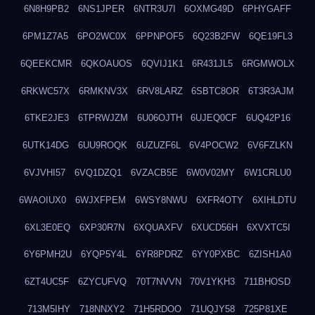
6N8H9PB2
6NS1JPER
6NTR3U7I
6OXMG49D
6PHYGAFF
6PM1Z7A5
6PO2WC0X
6PPNPOF5
6Q23B2FW
6QE19FL3
6QEEKCMR
6QKOAUOS
6QVIJ1K1
6R431JL5
6RGMWOLX
6RKWC57X
6RMKNV3X
6RV8LARZ
6SBTC8OR
6T3R3AJM
6TKE2JE3
6TPRWJZM
6U06OJTH
6UJEQ0CF
6UQ42P16
6UTK14DG
6UU9ROQK
6UZUZF6L
6V4POCW2
6V6FZLKN
6VJVHI57
6VQ1DZQ1
6VZACB5E
6W0V02MY
6W1CRLU0
6WAOIUX0
6WJXFPEM
6WSY8NWU
6XFR4OTY
6XIHLDTU
6XL3E0EQ
6XP30R7N
6XQUAXFV
6XUCD56H
6XVXTC5I
6Y6PMH2U
6YQP5Y4L
6YR8PDRZ
6YY0PXBC
6ZISH1A0
6ZT4UC5F
6ZYCUFVQ
70T7NVVN
70V1YKH3
711BHOSD
713M5IHY
718NNXY2
71H5RDOO
71UQJY58
725P81XE