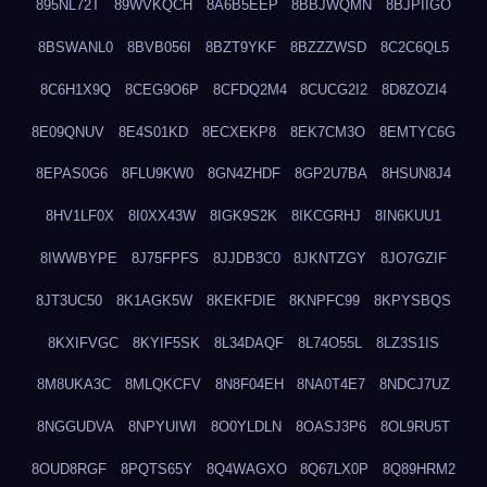
895NL72T
89WVKQCH
8A6B5EEP
8BBJWQMN
8BJPIIGO
8BSWANL0
8BVB056I
8BZT9YKF
8BZZZWSD
8C2C6QL5
8C6H1X9Q
8CEG9O6P
8CFDQ2M4
8CUCG2I2
8D8ZOZI4
8E09QNUV
8E4S01KD
8ECXEKP8
8EK7CM3O
8EMTYC6G
8EPAS0G6
8FLU9KW0
8GN4ZHDF
8GP2U7BA
8HSUN8J4
8HV1LF0X
8I0XX43W
8IGK9S2K
8IKCGRHJ
8IN6KUU1
8IWWBYPE
8J75FPFS
8JJDB3C0
8JKNTZGY
8JO7GZIF
8JT3UC50
8K1AGK5W
8KEKFDIE
8KNPFC99
8KPYSBQS
8KXIFVGC
8KYIF5SK
8L34DAQF
8L74O55L
8LZ3S1IS
8M8UKA3C
8MLQKCFV
8N8F04EH
8NA0T4E7
8NDCJ7UZ
8NGGUDVA
8NPYUIWI
8O0YLDLN
8OASJ3P6
8OL9RU5T
8OUD8RGF
8PQTS65Y
8Q4WAGXO
8Q67LX0P
8Q89HRM2