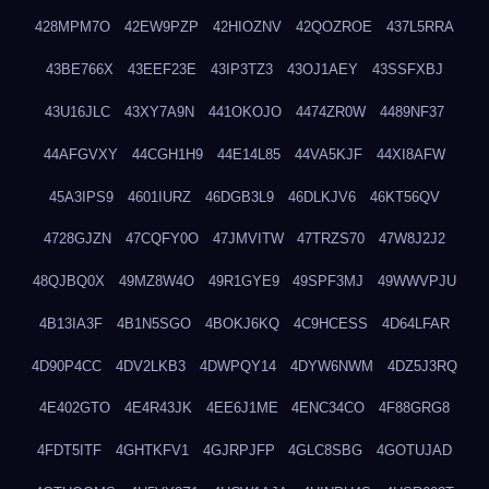
428MPM7O
42EW9PZP
42HIOZNV
42QOZROE
437L5RRA
43BE766X
43EEF23E
43IP3TZ3
43OJ1AEY
43SSFXBJ
43U16JLC
43XY7A9N
441OKOJO
4474ZR0W
4489NF37
44AFGVXY
44CGH1H9
44E14L85
44VA5KJF
44XI8AFW
45A3IPS9
4601IURZ
46DGB3L9
46DLKJV6
46KT56QV
4728GJZN
47CQFY0O
47JMVITW
47TRZS70
47W8J2J2
48QJBQ0X
49MZ8W4O
49R1GYE9
49SPF3MJ
49WWVPJU
4B13IA3F
4B1N5SGO
4BOKJ6KQ
4C9HCESS
4D64LFAR
4D90P4CC
4DV2LKB3
4DWPQY14
4DYW6NWM
4DZ5J3RQ
4E402GTO
4E4R43JK
4EE6J1ME
4ENC34CO
4F88GRG8
4FDT5ITF
4GHTKFV1
4GJRPJFP
4GLC8SBG
4GOTUJAD