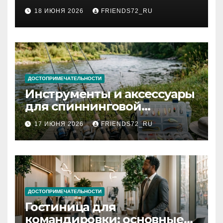
2026 году: сроки от 3 дней
18 ИЮНЯ 2026
FRIENDS72_RU
и список необходимых
документов
ДОСТОПРИМЕЧАТЕЛЬНОСТИ
Инструменты и аксессуары
для спиннинговой
рыбалки: назначение и
17 ИЮНЯ 2026
FRIENDS72_RU
типы
ДОСТОПРИМЕЧАТЕЛЬНОСТИ
Гостиница для
командировки: основные