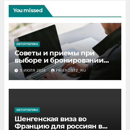
You missed
АВТОРУБРИКА
Советы и приемы при
выборе и бронировании
авиабилетов
5 ИЮЛЯ 2026
FRIENDS72_RU
АВТОРУБРИКА
Шенгенская виза во
Францию для россиян в