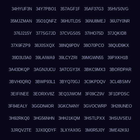
34HYUF3N
34Y7PBO1
357AGF1F
35AF37G3
35HVS0VG
35MJZMAN
35O1QNFZ
36HUTLDS
36NU8MEJ
36U7Y0NR
376J215Y
377SG7JD
37CVGS0S
37IHO75D
37JQKID8
37X9FZP9
38J0SXQX
38NQ9PDV
38O70PCO
38QUD9KX
39D3U3A0
39LAIWA9
39LCYZRI
39MGWN55
39PXKH1B
3A43DKQP
3AGNJUCU
3ATCGY3X
3BKC9MX3
3BORDPAR
3BVH0QRQ
3BWP93L1
3BYQ70GJ
3C9KPDQV
3CL4BSMV
3EIFINEE
3EORXV8Z
3EQ3JWOM
3F09CZ9V
3F1DPDSC
3F84EALY
3GGDN4OR
3GKCN4NY
3GVOCWRP
3H28UNEO
3H92RKQ0
3HG56NHN
3HHJ1KQM
3HSTLPXX
3HSUVSEU
3JRQV2TE
3JX0QDYF
3LXYAX0G
3M0R5J0Y
3ME42K9J