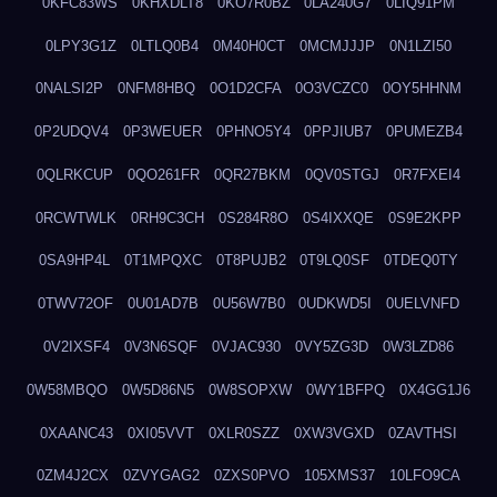
0KFC83WS
0KHXDLT8
0KO7R0BZ
0LA240G7
0LIQ91PM
0LPY3G1Z
0LTLQ0B4
0M40H0CT
0MCMJJJP
0N1LZI50
0NALSI2P
0NFM8HBQ
0O1D2CFA
0O3VCZC0
0OY5HHNM
0P2UDQV4
0P3WEUER
0PHNO5Y4
0PPJIUB7
0PUMEZB4
0QLRKCUP
0QO261FR
0QR27BKM
0QV0STGJ
0R7FXEI4
0RCWTWLK
0RH9C3CH
0S284R8O
0S4IXXQE
0S9E2KPP
0SA9HP4L
0T1MPQXC
0T8PUJB2
0T9LQ0SF
0TDEQ0TY
0TWV72OF
0U01AD7B
0U56W7B0
0UDKWD5I
0UELVNFD
0V2IXSF4
0V3N6SQF
0VJAC930
0VY5ZG3D
0W3LZD86
0W58MBQO
0W5D86N5
0W8SOPXW
0WY1BFPQ
0X4GG1J6
0XAANC43
0XI05VVT
0XLR0SZZ
0XW3VGXD
0ZAVTHSI
0ZM4J2CX
0ZVYGAG2
0ZXS0PVO
105XMS37
10LFO9CA