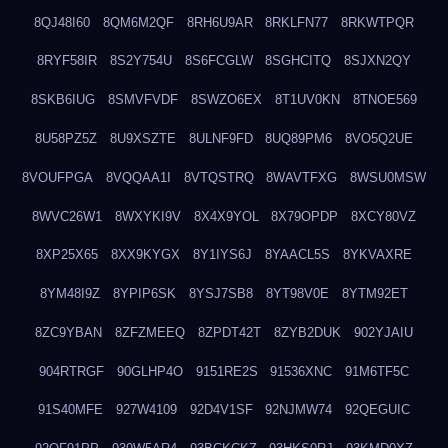
8QJ48I60
8QM6M2QF
8RH6U9AR
8RKLFN77
8RKWTPQR
8RYF58IR
8S2Y754U
8S6FCGLW
8SGHCITQ
8SJXN2QY
8SKB6IUG
8SMVFVDF
8SWZO6EX
8T1UV0KN
8TNOE569
8U58PZ5Z
8U9XSZTE
8ULNF9FD
8UQ89PM6
8VO5Q2UE
8VOUFPGA
8VQQAA1I
8VTQSTRQ
8WAVTFXG
8WSU0MSW
8WVC26W1
8WXYKI9V
8X4X9YOL
8X79OPDP
8XCY80VZ
8XP25X65
8XX9KYGX
8Y1IYS6J
8YAACL5S
8YKVAXRE
8YM48I9Z
8YPIP6SK
8YSJ7SB8
8YT98V0E
8YTM92ET
8ZC9YBAN
8ZFZMEEQ
8ZPDT42T
8ZYB2DUK
902YJAIU
904RTRGF
90GLHP4O
9151RE2S
91536XNC
91M6TF5C
91S40MFE
927W4109
92D4V1SF
92NJMW74
92QEGUIC