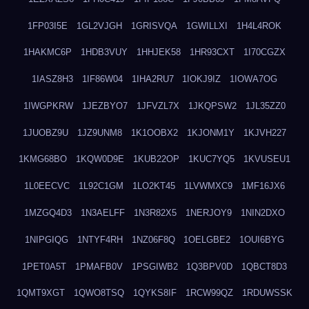
1FP03I5E
1GL2VJGH
1GRISVQA
1GWILLXI
1H4L4ROK
1HAKMC6P
1HDB3VUY
1HHJEK58
1HR93CXT
1I70CGZX
1IASZ8H3
1IF86W04
1IHA2RU7
1IOKJ9IZ
1IOWA7OG
1IWGPKRW
1JEZBYO7
1JFVZL7X
1JKQPSW2
1JL35ZZ0
1JUOBZ9U
1JZ9UNM8
1K1OOBX2
1KJONM1Y
1KJVH227
1KMG68BO
1KQW0D9E
1KUB22OP
1KUC7YQ5
1KVUSEU1
1L0EECVC
1L92C1GM
1LO2KT45
1LVWMXC9
1MF16JX6
1MZGQ4D3
1N3AELFF
1N3R82X5
1NERJOY9
1NIN2DXO
1NIPGIQG
1NTYF4RH
1NZ06F8Q
1OELGBE2
1OUI6BYG
1PET0A5T
1PMAFB0V
1PSGIWB2
1Q3BPV0D
1QBCT8D3
1QMT9XGT
1QWO8TSQ
1QYKS8IF
1RCW99QZ
1RDUWSSK