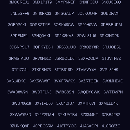
3MOCREJ1
3MX1P1T9
3MYP6NEF
3N0IPODU
3N8UCE6Q
3NE5SFF6
3NH0FX33
3NISGAEP
3O3KQQ4F
3OBDFAXI
3OE9P0KI
3OPSZTYE
3OSK46GW
3P20H0VW
3PEBEUPM
3PFEI4E1
3PHQ0AXL
3PJX8KV3
3PWL81U6
3PX3NDPK
3QBNPSU7
3QPKYD3H
3R660UUO
3R8OBY8R
3RJJOB51
3RM5TAUQ
3RV0N612
3SRBQEDJ
3SXFZOBA
3TBVTN7Z
3TFI7CJL
3TKFBN73
3TTB618D
3TVMVY4A
3VPL82H9
3VS14DKC
3VX5WW8T
3VXFRWKX
3VZRTGEK
3W3MHD4O
3WAD8W9N
3WDTF1N3
3WI8G8SN
3WQDYCWK
3WTTA97N
3WU70G19
3X71FE60
3XC4DIU7
3XMIH0VI
3XMLLD4K
3XWW9P5D
3Y2Z2FMH
3YXUATB4
3Z3344KT
3ZBBJF82
3ZUNKQ9P
40PEO5RM
418TPYOG
41A6AQPI
41CR68ZC