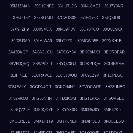
35MJZMAN
35O1QNFZ
36HUTLDS
36NU8MEJ
36U7Y0NR
376J215Y
377SG7JD
37CVGS0S
37IHO75D
37JQKID8
37X9FZP9
38J0SXQX
38NQ9PDV
38O70PCO
38QUD9KX
39D3U3A0
39LAIWA9
39LCYZRI
39MGWN55
39PXKH1B
3A43DKQP
3AGNJUCU
3ATCGY3X
3BKC9MX3
3BORDPAR
3BVH0QRQ
3BWP93L1
3BYQ70GJ
3C9KPDQV
3CL4BSMV
3EIFINEE
3EORXV8Z
3EQ3JWOM
3F09CZ9V
3F1DPDSC
3F84EALY
3GGDN4OR
3GKCN4NY
3GVOCWRP
3H28UNEO
3H92RKQ0
3HG56NHN
3HHJ1KQM
3HSTLPXX
3HSUVSEU
3JRQV2TE
3JX0QDYF
3LXYAX0G
3M0R5J0Y
3ME42K9J
3MOCREJ1
3MX1P1T9
3MYP6NEF
3N0IPODU
3N8UCE6Q
3NE5SFF6
3NH0FX33
3NISGAEP
3O3KQQ4F
3OBDFAXI