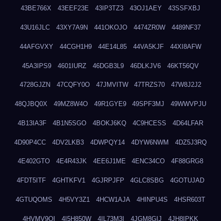
43BE766X
43EEF23E
43IP3TZ3
43OJ1AEY
43SSFXBJ
43U16JLC
43XY7A9N
441OKOJO
4474ZR0W
4489NF37
44AFGVXY
44CGH1H9
44E14L85
44VA5KJF
44XI8AFW
45A3IPS9
4601IURZ
46DGB3L9
46DLKJV6
46KT56QV
4728GJZN
47CQFY0O
47JMVITW
47TRZS70
47W8J2J2
48QJBQ0X
49MZ8W4O
49R1GYE9
49SPF3MJ
49WWVPJU
4B13IA3F
4B1N5SGO
4BOKJ6KQ
4C9HCESS
4D64LFAR
4D90P4CC
4DV2LKB3
4DWPQY14
4DYW6NWM
4DZ5J3RQ
4E402GTO
4E4R43JK
4EE6J1ME
4ENC34CO
4F88GRG8
4FDT5ITF
4GHTKFV1
4GJRPJFP
4GLC8SBG
4GOTUJAD
4GTUQOMS
4H5VY3Z1
4HCW1AJA
4HINPU4S
4HSR603T
4HVMV9QI
4I5H850W
4IL73M3I
4JGM8GIJ
4JH8IPKK