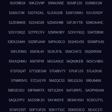
50JO9B1K
50KZ2V9P
50NNJN5E
50S8F1Z0
510NBX1W
5160U7JM
51D7XGKL
51JUGSIB
51MY24WU
51VJOSDY
51ZE8MKB
522X4O28
52D4GH9B
52FJKYTB
52MOA4HC
52SYO0Q2
52TPECFV
52W5K0BY
52XXY91Q
53ATDBWI
53EKZAMH
53Z8FUAW
54PKU5CO
551HGV0S
553WPS4S
55FLR3W1
55IE9L4V
55JKJF3L
55NCOA72
55QDIRSM
55XAQHMU
56975PIR
56GSA0U2
56QN3KEB
56SCV4BG
571FDQ4T
5771DEGW
57G6BV7Y
57IUFJJS
57LA2HJ6
57N9R0VG
57Z141YR
584ZQC53
58G12L5U
595U946N
59BSESDJ
59FRMR7X
59T11ZKH
5AFUR9TL
5AOPNSAW
5AQL07P2
5ASS9KJO
5AY4N3YE
5B3AF4SH
5CDCU7YL
5CWV233T
5DFYUFZ0
5DKYT31C
5DM253CG
5E4JC1TI