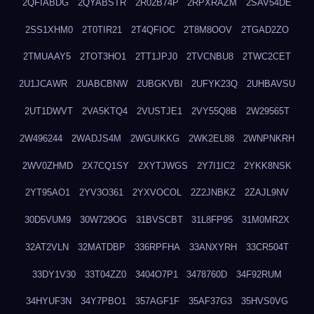
2QFIABDG
2QYABSTR
2R02B74P
2RPXRAZM
2SAV54DE
2SS1XHM0
2T0TIR21
2T4QFIOC
2T8M8OOV
2TGAD2ZO
2TMUAAY5
2TOT3HO1
2TT1JPJ0
2TVCNBU8
2TWC2CET
2U1JCAWR
2UABCBNW
2UBGKVBI
2UFYK23Q
2UHBAVSU
2UT1DWVT
2VA5KTQ4
2VUSTJE1
2VY55Q8B
2W29565T
2W496244
2WADJS4M
2WGUIKKG
2WK2EL88
2WNPNKRH
2WV0ZHMD
2X7CQ1SY
2XYTJWGS
2Y7I1IC2
2YKK8NSK
2YT95AO1
2YV3O361
2YXVOCOL
2Z2JNBKZ
2ZAJL9NV
30D5VUM9
30W729OG
31BVSCBT
31L8FP95
31M0MR2X
32AT2VLN
32MATDBP
336RPFHA
33ANXYRH
33CR504T
33DY1V30
33T04ZZ0
3404O7P1
3478760D
34F92RUM
34HYUF3N
34Y7PBO1
357AGF1F
35AF37G3
35HVS0VG