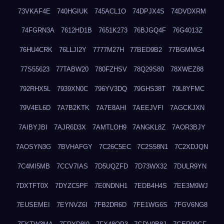
73VKAF4E
740HGIUK
745ACL1O
74DPJX4S
74DVDXRM
74FGRN3A
7612HD1B
7651K273
76BJGQ4F
76G4013Z
76HU4CRK
76LLJI2Y
7777M27H
77BED9B2
77BGMMG4
77S55623
77TABW20
780FZHSV
78Q29S80
78XWEZ88
792RHX5L
7939XN0C
796YV3DQ
79GHS38T
79L8YFMC
79V4EL6D
7A7B2KTK
7A7E8AHI
7AEEJVFI
7AGCKJXN
7AIBYJBI
7AJR6D3X
7AMTLOH9
7ANGKL8Z
7AOR3BJY
7AOSYN3G
7BVHAFGY
7C26C5EC
7C2S58N1
7C2XDJQN
7C4MI5MB
7CCV7IAS
7D5UQZFD
7D73WX32
7DULR9YN
7DXTFT0X
7DYZC5PF
7E0NDNH1
7EDB4H4S
7EE3M9WJ
7EUSEMEI
7EYNVZ6I
7FB2DR6D
7FE1WG6S
7FGV6NG8