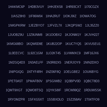
1HAKMC6P
1HDB3VUY
1HHJEK58
1HR93CXT
1I70CGZX
1IASZ8H3
1IF86W04
1IHA2RU7
1IOKJ9IZ
1IOWA7OG
1IWGPKRW
1JEZBYO7
1JFVZL7X
1JKQPSW2
1JL35ZZ0
1JUOBZ9U
1JZ9UNM8
1K1OOBX2
1KJONM1Y
1KJVH227
1KMG68BO
1KQW0D9E
1KUB22OP
1KUC7YQ5
1KVUSEU1
1L0EECVC
1L92C1GM
1LO2KT45
1LVWMXC9
1MF16JX6
1MZGQ4D3
1N3AELFF
1N3R82X5
1NERJOY9
1NIN2DXO
1NIPGIQG
1NTYF4RH
1NZ06F8Q
1OELGBE2
1OUI6BYG
1PET0A5T
1PMAFB0V
1PSGIWB2
1Q3BPV0D
1QBCT8D3
1QMT9XGT
1QWO8TSQ
1QYKS8IF
1RCW99QZ
1RDUWSSK
1RYOMZPR
1SFXG5XT
1SSBXDLO
1SZ258AV
1T04TFO9