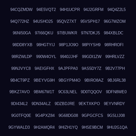
94CQZMDW
94E5VQT2
94H1UCPR
94J2GRFM
94Q4Z2L5
94Q772HZ
94USHO25
95QVZ7XT
95VSPH17
96G7WZOM
96NI50GA
97I66QKU
97IBUWKR
97N7DKJ5
984XBLDC
98DD8YXB
98HGTYIJ
98P1JO9O
98PIYSH9
98RHROFI
98RZWLDP
990W4OYL
9940JJHF
99GDI1ZW
99HRLVZZ
99NJVYC8
9AEIGFHX
9AJPFPA0
9AS5DY7Z
9B2V77PH
9B4CT9PZ
9BEYVG9H
9BGYPM4O
9BIRO8AZ
9BJ6RL38
9BKZ7AVO
9BM67W1T
9C63LNEL
9D0TQQOV
9DFN8WE0
9DI434L2
9DN34ALZ
9DZBDJRE
9EKTXKPO
9EYVNRDY
9G0TFQ0E
9G4PXZ84
9G68DG08
9GPGCFCS
9GSLIJ08
9GYWALD3
9H2AMQR4
9HIZH1YQ
9HSE9BCM
9HU2G1QA