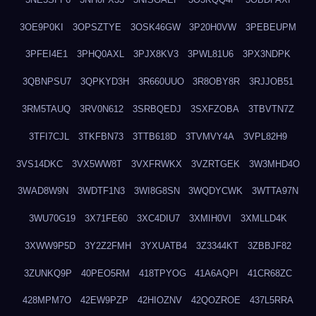
3OE9P0KI
3OPSZTYE
3OSK46GW
3P20H0VW
3PEBEUPM
3PFEI4E1
3PHQ0AXL
3PJX8KV3
3PWL81U6
3PX3NDPK
3QBNPSU7
3QPKYD3H
3R660UUO
3R8OBY8R
3RJJOB51
3RM5TAUQ
3RV0N612
3SRBQEDJ
3SXFZOBA
3TBVTN7Z
3TFI7CJL
3TKFBN73
3TTB618D
3TVMVY4A
3VPL82H9
3VS14DKC
3VX5WW8T
3VXFRWKX
3VZRTGEK
3W3MHD4O
3WAD8W9N
3WDTF1N3
3WI8G8SN
3WQDYCWK
3WTTA97N
3WU70G19
3X71FE60
3XC4DIU7
3XMIH0VI
3XMLLD4K
3XWW9P5D
3Y2Z2FMH
3YXUATB4
3Z3344KT
3ZBBJF82
3ZUNKQ9P
40PEO5RM
418TPYOG
41A6AQPI
41CR68ZC
428MPM7O
42EW9PZP
42HIOZNV
42QOZROE
437L5RRA