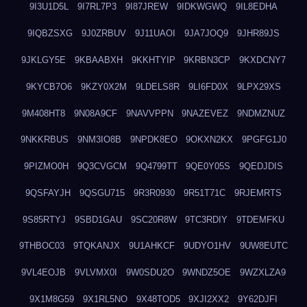
9I3U1D5L
9I7RL7P3
9I87JREW
9IDKWGWQ
9IL8EDHA
9IQBZSXG
9J0ZRBUV
9J11UAOI
9JA7JOQ9
9JHR89JS
9JKLGY5E
9KBAABXH
9KKHTYIP
9KRBN3CP
9KXDCNY7
9KYCB7O6
9KZY0X2M
9LDELS8R
9LI6FD0X
9LPX29XS
9M408HT8
9N08A9CF
9NAVVPPN
9NAZEVEZ
9NDMZNUZ
9NKKRBUS
9NM3IO8B
9NPDK8EO
9OKXN2KX
9PGFG1J0
9PIZMO0H
9Q3CVGCM
9Q4799TT
9QE0Y05S
9QEDJDIS
9QSFAYJH
9QSGU715
9R3R0930
9R51T71C
9RJEMRTS
9S85RTYJ
9SBD1GAU
9SC20R8W
9TC3RDIY
9TDEMFKU
9THBOC03
9TQKANJX
9U1AHKCF
9UDYO1HV
9UW8EUTC
9VL4EOJB
9VLVMX0I
9W0SDU2O
9WNDZ5OE
9WZXLZA9
9X1M8G59
9X1RL5NO
9X48TOD5
9XJI2XX2
9Y62DJFI