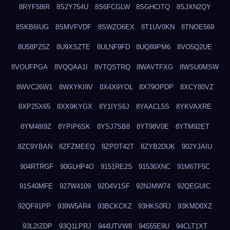
8RYF58IR
8S2Y754U
8S6FCGLW
8SGHCITQ
8SJXN2QY
8SKB6IUG
8SMVFVDF
8SWZO6EX
8T1UV0KN
8TNOE569
8U58PZ5Z
8U9XSZTE
8ULNF9FD
8UQ89PM6
8VO5Q2UE
8VOUFPGA
8VQQAA1I
8VTQSTRQ
8WAVTFXG
8WSU0MSW
8WVC26W1
8WXYKI9V
8X4X9YOL
8X79OPDP
8XCY80VZ
8XP25X65
8XX9KYGX
8Y1IYS6J
8YAACL5S
8YKVAXRE
8YM48I9Z
8YPIP6SK
8YSJ7SB8
8YT98V0E
8YTM92ET
8ZC9YBAN
8ZFZMEEQ
8ZPDT42T
8ZYB2DUK
902YJAIU
904RTRGF
90GLHP4O
9151RE2S
91536XNC
91M6TF5C
91S40MFE
927W4109
92D4V1SF
92NJMW74
92QEGUIC
92QF91PP
939W5AR4
93BCKCKZ
93HKS0RJ
93KMD0XZ
93L2IZDP
93Q1LPRJ
944UTVW8
94555E9U
94CLT1XT