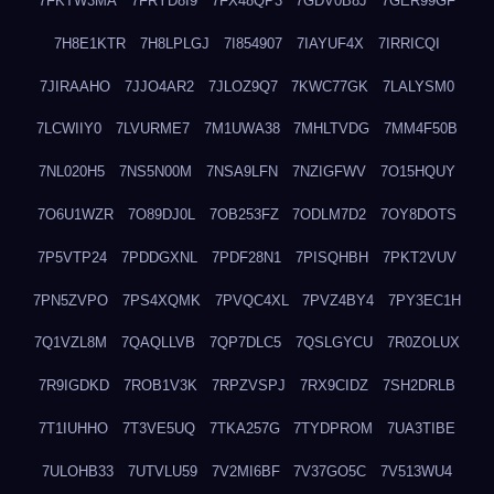
7FKTW3MA
7FRYD8I9
7FX48QP3
7GDV0B8J
7GER99GF
7H8E1KTR
7H8LPLGJ
7I854907
7IAYUF4X
7IRRICQI
7JIRAAHO
7JJO4AR2
7JLOZ9Q7
7KWC77GK
7LALYSM0
7LCWIIY0
7LVURME7
7M1UWA38
7MHLTVDG
7MM4F50B
7NL020H5
7NS5N00M
7NSA9LFN
7NZIGFWV
7O15HQUY
7O6U1WZR
7O89DJ0L
7OB253FZ
7ODLM7D2
7OY8DOTS
7P5VTP24
7PDDGXNL
7PDF28N1
7PISQHBH
7PKT2VUV
7PN5ZVPO
7PS4XQMK
7PVQC4XL
7PVZ4BY4
7PY3EC1H
7Q1VZL8M
7QAQLLVB
7QP7DLC5
7QSLGYCU
7R0ZOLUX
7R9IGDKD
7ROB1V3K
7RPZVSPJ
7RX9CIDZ
7SH2DRLB
7T1IUHHO
7T3VE5UQ
7TKA257G
7TYDPROM
7UA3TIBE
7ULOHB33
7UTVLU59
7V2MI6BF
7V37GO5C
7V513WU4