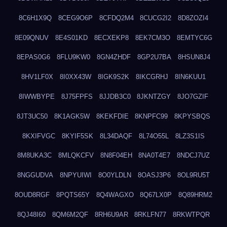
8C6H1X9Q
8CEG9O6P
8CFDQ2M4
8CUCG2I2
8D8ZOZI4
8E09QNUV
8E4S01KD
8ECXEKP8
8EK7CM3O
8EMTYC6G
8EPAS0G6
8FLU9KW0
8GN4ZHDF
8GP2U7BA
8HSUN8J4
8HV1LF0X
8I0XX43W
8IGK9S2K
8IKCGRHJ
8IN6KUU1
8IWWBYPE
8J75FPFS
8JJDB3C0
8JKNTZGY
8JO7GZIF
8JT3UC50
8K1AGK5W
8KEKFDIE
8KNPFC99
8KPYSBQS
8KXIFVGC
8KYIF5SK
8L34DAQF
8L74O55L
8LZ3S1IS
8M8UKA3C
8MLQKCFV
8N8F04EH
8NA0T4E7
8NDCJ7UZ
8NGGUDVA
8NPYUIWI
8O0YLDLN
8OASJ3P6
8OL9RU5T
8OUD8RGF
8PQTS65Y
8Q4WAGXO
8Q67LX0P
8Q89HRM2
8QJ48I60
8QM6M2QF
8RH6U9AR
8RKLFN77
8RKWTPQR