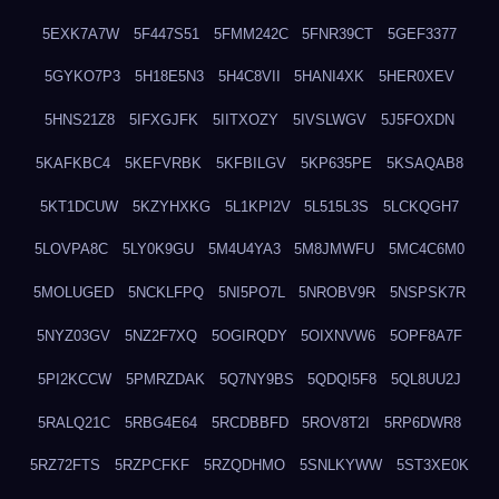
5EXK7A7W
5F447S51
5FMM242C
5FNR39CT
5GEF3377
5GYKO7P3
5H18E5N3
5H4C8VII
5HANI4XK
5HER0XEV
5HNS21Z8
5IFXGJFK
5IITXOZY
5IVSLWGV
5J5FOXDN
5KAFKBC4
5KEFVRBK
5KFBILGV
5KP635PE
5KSAQAB8
5KT1DCUW
5KZYHXKG
5L1KPI2V
5L515L3S
5LCKQGH7
5LOVPA8C
5LY0K9GU
5M4U4YA3
5M8JMWFU
5MC4C6M0
5MOLUGED
5NCKLFPQ
5NI5PO7L
5NROBV9R
5NSPSK7R
5NYZ03GV
5NZ2F7XQ
5OGIRQDY
5OIXNVW6
5OPF8A7F
5PI2KCCW
5PMRZDAK
5Q7NY9BS
5QDQI5F8
5QL8UU2J
5RALQ21C
5RBG4E64
5RCDBBFD
5ROV8T2I
5RP6DWR8
5RZ72FTS
5RZPCFKF
5RZQDHMO
5SNLKYWW
5ST3XE0K