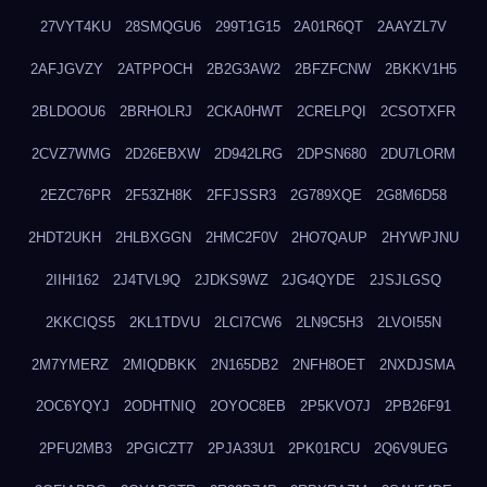
27VYT4KU
28SMQGU6
299T1G15
2A01R6QT
2AAYZL7V
2AFJGVZY
2ATPPOCH
2B2G3AW2
2BFZFCNW
2BKKV1H5
2BLDOOU6
2BRHOLRJ
2CKA0HWT
2CRELPQI
2CSOTXFR
2CVZ7WMG
2D26EBXW
2D942LRG
2DPSN680
2DU7LORM
2EZC76PR
2F53ZH8K
2FFJSSR3
2G789XQE
2G8M6D58
2HDT2UKH
2HLBXGGN
2HMC2F0V
2HO7QAUP
2HYWPJNU
2IIHI162
2J4TVL9Q
2JDKS9WZ
2JG4QYDE
2JSJLGSQ
2KKCIQS5
2KL1TDVU
2LCI7CW6
2LN9C5H3
2LVOI55N
2M7YMERZ
2MIQDBKK
2N165DB2
2NFH8OET
2NXDJSMA
2OC6YQYJ
2ODHTNIQ
2OYOC8EB
2P5KVO7J
2PB26F91
2PFU2MB3
2PGICZT7
2PJA33U1
2PK01RCU
2Q6V9UEG