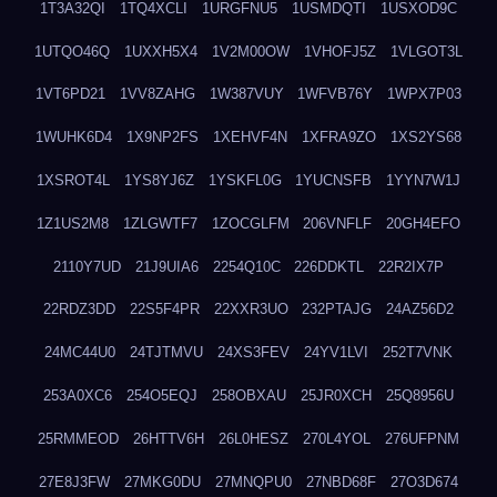
1T3A32QI
1TQ4XCLI
1URGFNU5
1USMDQTI
1USXOD9C
1UTQO46Q
1UXXH5X4
1V2M00OW
1VHOFJ5Z
1VLGOT3L
1VT6PD21
1VV8ZAHG
1W387VUY
1WFVB76Y
1WPX7P03
1WUHK6D4
1X9NP2FS
1XEHVF4N
1XFRA9ZO
1XS2YS68
1XSROT4L
1YS8YJ6Z
1YSKFL0G
1YUCNSFB
1YYN7W1J
1Z1US2M8
1ZLGWTF7
1ZOCGLFM
206VNFLF
20GH4EFO
2110Y7UD
21J9UIA6
2254Q10C
226DDKTL
22R2IX7P
22RDZ3DD
22S5F4PR
22XXR3UO
232PTAJG
24AZ56D2
24MC44U0
24TJTMVU
24XS3FEV
24YV1LVI
252T7VNK
253A0XC6
254O5EQJ
258OBXAU
25JR0XCH
25Q8956U
25RMMEOD
26HTTV6H
26L0HESZ
270L4YOL
276UFPNM
27E8J3FW
27MKG0DU
27MNQPU0
27NBD68F
27O3D674