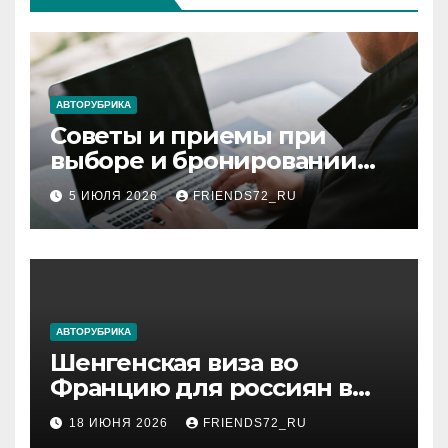
АВТОРУБРИКА
Советы и приемы при
выборе и бронировании
авиабилетов
5 ИЮЛЯ 2026
FRIENDS72_RU
АВТОРУБРИКА
Шенгенская виза во
Францию для россиян в
2026 году: сроки от 3 дней
18 ИЮНЯ 2026
FRIENDS72_RU
и список необходимых