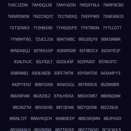
7VACJZDW
7WHDQ1JB
7WHY4Z0N
7WQXY6L4
7WRFNCB0
7WWR3W39
7WZCNQ7C
7X1TM5XQ
7XKFP983
7XMG6WJ3
7XT3ZWK3
7Y2HM15R
7YHSQGPE
7YKTB834
7YTLLGT7
7YW8HTW1
7ZUCLJ14
804ITWBC
80G20QY8
80M18M6R
80NDABQJ
80TBA1GP
81B6R5DR
81F9BZC4
81GAYE1F
81NLFAJC
82LF82LT
82Z0LK6F
82ZPA837
8379G3TC
839R94B1
83DE49ZB
83FF7WTK
83Y6WTO0
843AMPY3
84ZPYENJ
85BF0JNS
85NIO1GL
85YB83US
85Z8IMBR
866X8P4W
86U520L2
87HLHOXA
885XXWB7
8893NQNM
88C06Z7M
88SSKI00
88Y1B346
88ZYQON6
88ZZ29JA
895NL72T
89WVKQCH
8A6B5EEP
8BBJWQMN
8BJPIIGO
8BSWANL0
8BVB056I
8BZT9YKF
8BZZZWSD
8C2C6QL5