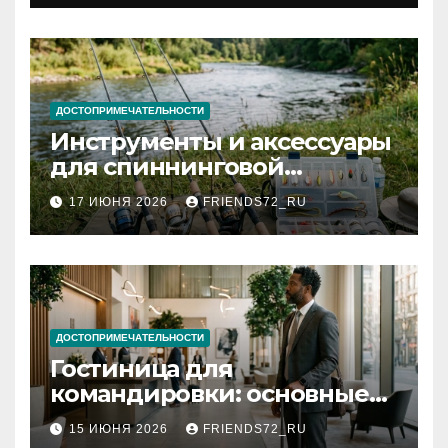
документов
ДОСТОПРИМЕЧАТЕЛЬНОСТИ
Инструменты и аксессуары
для спиннинговой
рыбалки: назначение и
17 ИЮНЯ 2026
FRIENDS72_RU
типы
ДОСТОПРИМЕЧАТЕЛЬНОСТИ
Гостиница для
командировки: основные
критерии выбора
15 ИЮНЯ 2026
FRIENDS72_RU