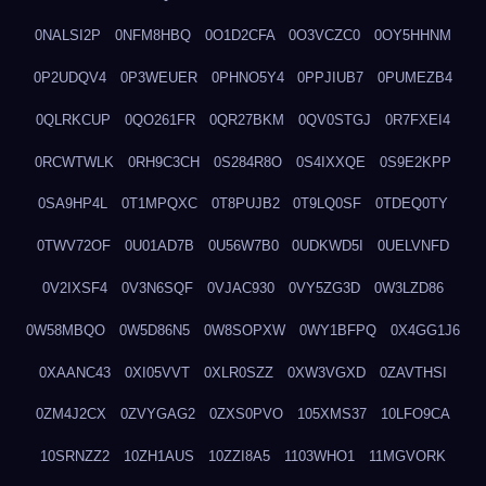
0NALSI2P
0NFM8HBQ
0O1D2CFA
0O3VCZC0
0OY5HHNM
0P2UDQV4
0P3WEUER
0PHNO5Y4
0PPJIUB7
0PUMEZB4
0QLRKCUP
0QO261FR
0QR27BKM
0QV0STGJ
0R7FXEI4
0RCWTWLK
0RH9C3CH
0S284R8O
0S4IXXQE
0S9E2KPP
0SA9HP4L
0T1MPQXC
0T8PUJB2
0T9LQ0SF
0TDEQ0TY
0TWV72OF
0U01AD7B
0U56W7B0
0UDKWD5I
0UELVNFD
0V2IXSF4
0V3N6SQF
0VJAC930
0VY5ZG3D
0W3LZD86
0W58MBQO
0W5D86N5
0W8SOPXW
0WY1BFPQ
0X4GG1J6
0XAANC43
0XI05VVT
0XLR0SZZ
0XW3VGXD
0ZAVTHSI
0ZM4J2CX
0ZVYGAG2
0ZXS0PVO
105XMS37
10LFO9CA
10SRNZZ2
10ZH1AUS
10ZZI8A5
1103WHO1
11MGVORK