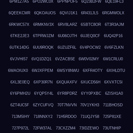
6PM1Z7A5
6PO2WC0X
6PPNPOF5
6Q23B2FW
6QE19FL3
6QEEKCMR
6QKOAUOS
6QVIJ1K1
6R431JL5
6RGMWOLX
6RKWC57X
6RMKNV3X
6RV8LARZ
6SBTC8OR
6T3R3AJM
6TKE2JE3
6TPRWJZM
6U06OJTH
6UJEQ0CF
6UQ42P16
6UTK14DG
6UU9ROQK
6UZUZF6L
6V4POCW2
6V6FZLKN
6VJVHI57
6VQ1DZQ1
6VZACB5E
6W0V02MY
6W1CRLU0
6WAOIUX0
6WJXFPEM
6WSY8NWU
6XFR4OTY
6XIHLDTU
6XL3E0EQ
6XP30R7N
6XQUAXFV
6XUCD56H
6XVXTC5I
6Y6PMH2U
6YQP5Y4L
6YR8PDRZ
6YY0PXBC
6ZISH1A0
6ZT4UC5F
6ZYCUFVQ
70T7NVVN
70V1YKH3
711BHOSD
713M5IHY
718NNXY2
71H5RDOO
71UQJY58
725P81XE
727P972L
72FW37AL
73CXZZM4
73IDZEWO
73UTNHIP