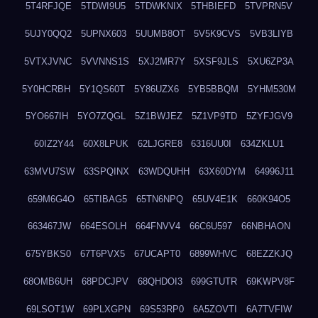
5T4RFJQE
5TDWI9U5
5TDWKNIX
5THBIEFD
5TVPRN5V
5UJY0QQ2
5UPNX603
5UUMB8OT
5V5K9CVS
5VB3LIYB
5VTXJVNC
5VVNNS1S
5XJ2MR7Y
5XSF9JLS
5XU6ZP3A
5Y0HCRBH
5Y1QS60T
5Y86UZX6
5YB5BBQM
5YHM530M
5YO667IH
5YO7ZQGL
5Z1BWJEZ
5Z1VP9TD
5ZYFJGV9
60IZ2Y44
60X8LPUK
62LJGRE8
6316UU0I
634ZKLU1
63MVU7SW
63SPQINX
63WDQUHH
63X60DYM
64996J11
659M6G4O
65TIBAG5
65TN6NPQ
65UV4E1K
660K94O5
663467JW
664ESOLH
664FNVV4
66C6U597
66NBHAON
675YBKS0
67T6PVX5
67UCAPT0
6899WHVC
68EZZKJQ
68OMB6UH
68PDCJPV
68QHDOI3
699GTUTR
69KWPV8F
69LSOT1W
69PLXGPN
69S53RP0
6A5ZOVTI
6A7TVFIW