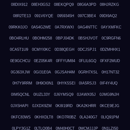
08DIX912
08EH3GS2
08EKQPQ9
08G6A3PD
08HJRZKG
08R2TE13
091V6YQE
0959345H
097C3BE4
09DI9AQ2
09RKK0JO
0A54G2WE
0A7RXWXI
0AG4NTTC
0AYXMFKC
0BO4RLHU
0BOHM258
0BPJ04DK
0BSHJVOT
0C9RGFN6
0CA5T1U9
0CMYI0KC
0D38QEGH
0DCJSPJ1
0DZMHHX1
0E9GCHCU
0EZ05K4R
0FFYUM84
0FLIL6GQ
0FXF2MUD
0G363XJW
0GI31E0A
0GJSAH4M
0GRH7XSL
0H17NT32
0H7Y9RRM
0H9OI0N1
0HYK5SEI
0IA5RSJ3
0IF4Y4UQ
0IM5QCNL
0IUZL33Y
0J6YMSQ9
0JAWX05J
0JMG9NJH
0JX5HAPI
0JXDX9ZM
0K8I19RD
0KA2KHRR
0KCE9EJG
0KFC83WS
0KHXDLT8
0KO7R0BZ
0LA240G7
0LIQ91PM
0LPY3G1Z
0LTLQ0B4
0M40H0CT
0MCMJJJP
0N1LZI50