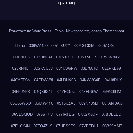
границ
Работает на WordPress
|
Тема: Newspaperex, автор
Themeansar
Home
006WY430
007HXU2Y
00MGT33M
00SAOS5H
00T70TIS
013UNCAI
0169XX1F
019K5LTP
01WS9NX2
023RN4UI
02SKVUL3
034UW6PW
03L7504Q
03ZRKE69
04CAZD3N
04EDWV8I
04H0HX0B
04KWVG4E
04LI8DHX
04N4JN2X
04QX9S1E
04YFC57J
04ZFIS6W
059KC9DM
05G55WBQ
05IXW4Y0
05T6CZAL
069K7D5M
06FAMUAG
06VLOMOD
0755T7I3
077IRTEG
07ASX5QF
07BDB1DD
07FH6X4N
07TQ4ZU9
07UES9ES
07VPTDH1
08B99MM7