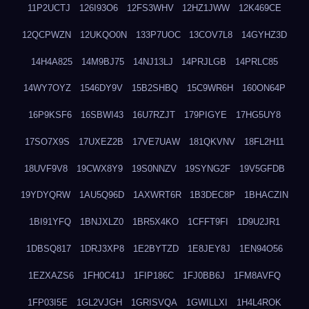
11P2UCTJ
126I93O6
12FS3WHV
12HZ1JWW
12K469CE
12QCPWZN
12UKQO0N
133P7UOC
13COV7L8
14GYHZ3D
14H4A825
14M9BJ75
14NJ13LJ
14PRJLGB
14PRLC85
14WY7OYZ
1546DY9V
15B2SHBQ
15C9WR6H
160ON64P
16P9KSF6
16SBWI43
16U7RZJT
179PIGYE
17HG5UY8
17SO7X9S
17UXEZ2B
17VE7UAW
181QKVNV
18FL2H11
18UVF9V8
19CWX8Y9
19S0NNZV
19SYNG2F
19V5GFDB
19YDYQRW
1AU5Q96D
1AXWRT6R
1B3DEC8P
1BHACZIN
1BI91YFQ
1BNJXLZ0
1BR5X4KO
1CFFT9FI
1D9U2JR1
1DBSQ817
1DRJ3XP8
1E2BYTZD
1E8JEY8J
1EN94O56
1EZXAZS6
1FH0C41J
1FIP186C
1FJ0BB6J
1FM8AVFQ
1FP03I5E
1GL2VJGH
1GRISVQA
1GWILLXI
1H4L4ROK