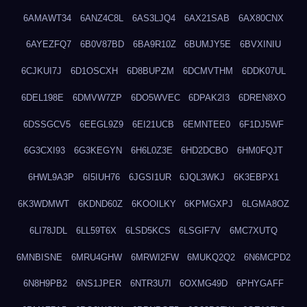
6AMAWT34
6ANZ4C8L
6AS3LJQ4
6AX21SAB
6AX80CNX
6AYEZFQ7
6B0V87BD
6BA9R10Z
6BUMJY5E
6BVXINIU
6CJKUI7J
6D1OSCXH
6D8BUPZM
6DCMVTHM
6DDK07UL
6DEL198E
6DMVW7ZP
6DO5WVEC
6DPAK2I3
6DREN8XO
6DSSGCV5
6EEGL9Z9
6EI21UCB
6EMNTEE0
6F1DJ5WF
6G3CXI93
6G3KEGYN
6H6L0Z3E
6HD2DCBO
6HM0FQJT
6HWL9A3P
6I5IUH76
6JGSI1UR
6JQL3WKJ
6K3EBPX1
6K3WDMWT
6KDND60Z
6KOOILKY
6KPMGXPJ
6LGMA8OZ
6LI78JDL
6LL59T6X
6LSD5KCS
6LSGIF7V
6MC7XUTQ
6MNBISNE
6MRU4GHW
6MRWI2FW
6MUKQ2Q2
6N6MCPD2
6N8H9PB2
6NS1JPER
6NTR3U7I
6OXMG49D
6PHYGAFF