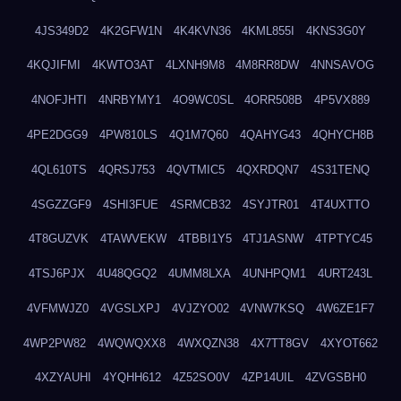
4JS349D2
4K2GFW1N
4K4KVN36
4KML855I
4KNS3G0Y
4KQJIFMI
4KWTO3AT
4LXNH9M8
4M8RR8DW
4NNSAVOG
4NOFJHTI
4NRBYMY1
4O9WC0SL
4ORR508B
4P5VX889
4PE2DGG9
4PW810LS
4Q1M7Q60
4QAHYG43
4QHYCH8B
4QL610TS
4QRSJ753
4QVTMIC5
4QXRDQN7
4S31TENQ
4SGZZGF9
4SHI3FUE
4SRMCB32
4SYJTR01
4T4UXTTO
4T8GUZVK
4TAWVEKW
4TBBI1Y5
4TJ1ASNW
4TPTYC45
4TSJ6PJX
4U48QGQ2
4UMM8LXA
4UNHPQM1
4URT243L
4VFMWJZ0
4VGSLXPJ
4VJZYO02
4VNW7KSQ
4W6ZE1F7
4WP2PW82
4WQWQXX8
4WXQZN38
4X7TT8GV
4XYOT662
4XZYAUHI
4YQHH612
4Z52SO0V
4ZP14UIL
4ZVGSBH0