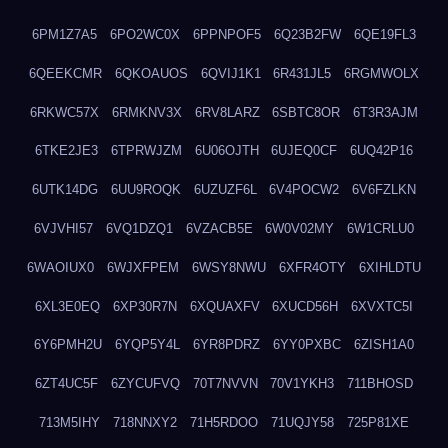
6PM1Z7A5
6PO2WC0X
6PPNPOF5
6Q23B2FW
6QE19FL3
6QEEKCMR
6QKOAUOS
6QVIJ1K1
6R431JL5
6RGMWOLX
6RKWC57X
6RMKNV3X
6RV8LARZ
6SBTC8OR
6T3R3AJM
6TKE2JE3
6TPRWJZM
6U06OJTH
6UJEQ0CF
6UQ42P16
6UTK14DG
6UU9ROQK
6UZUZF6L
6V4POCW2
6V6FZLKN
6VJVHI57
6VQ1DZQ1
6VZACB5E
6W0V02MY
6W1CRLU0
6WAOIUX0
6WJXFPEM
6WSY8NWU
6XFR4OTY
6XIHLDTU
6XL3E0EQ
6XP30R7N
6XQUAXFV
6XUCD56H
6XVXTC5I
6Y6PMH2U
6YQP5Y4L
6YR8PDRZ
6YY0PXBC
6ZISH1A0
6ZT4UC5F
6ZYCUFVQ
70T7NVVN
70V1YKH3
711BHOSD
713M5IHY
718NNXY2
71H5RDOO
71UQJY58
725P81XE