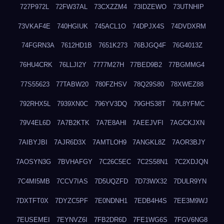
727P972L
72FW37AL
73CXZZM4
73IDZEWO
73UTNHIP
73VKAF4E
740HGIUK
745ACL1O
74DPJX4S
74DVDXRM
74FGRN3A
7612HD1B
7651K273
76BJGQ4F
76G4013Z
76HU4CRK
76LLJI2Y
7777M27H
77BED9B2
77BGMMG4
77S55623
77TABW20
780FZHSV
78Q29S80
78XWEZ88
792RHX5L
7939XN0C
796YV3DQ
79GHS38T
79L8YFMC
79V4EL6D
7A7B2KTK
7A7E8AHI
7AEEJVFI
7AGCKJXN
7AIBYJBI
7AJR6D3X
7AMTLOH9
7ANGKL8Z
7AOR3BJY
7AOSYN3G
7BVHAFGY
7C26C5EC
7C2S58N1
7C2XDJQN
7C4MI5MB
7CCV7IAS
7D5UQZFD
7D73WX32
7DULR9YN
7DXTFT0X
7DYZC5PF
7E0NDNH1
7EDB4H4S
7EE3M9WJ
7EUSEMEI
7EYNVZ6I
7FB2DR6D
7FE1WG6S
7FGV6NG8