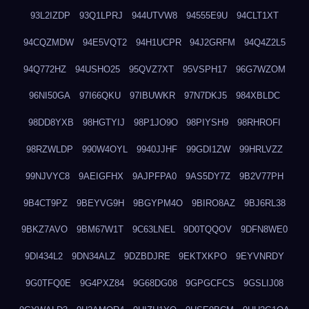
93L2IZDP
93Q1LPRJ
944UTVW8
94555E9U
94CLT1XT
94CQZMDW
94E5VQT2
94H1UCPR
94J2GRFM
94Q4Z2L5
94Q772HZ
94USHO25
95QVZ7XT
95VSPH17
96G7WZOM
96NI50GA
97I66QKU
97IBUWKR
97N7DKJ5
984XBLDC
98DD8YXB
98HGTYIJ
98P1JO9O
98PIYSH9
98RHROFI
98RZWLDP
990W4OYL
9940JJHF
99GDI1ZW
99HRLVZZ
99NJVYC8
9AEIGFHX
9AJPFPA0
9AS5DY7Z
9B2V77PH
9B4CT9PZ
9BEYVG9H
9BGYPM4O
9BIRO8AZ
9BJ6RL38
9BKZ7AVO
9BM67W1T
9C63LNEL
9D0TQQOV
9DFN8WE0
9DI434L2
9DN34ALZ
9DZBDJRE
9EKTXKPO
9EYVNRDY
9G0TFQ0E
9G4PXZ84
9G68DG08
9GPGCFCS
9GSLIJ08