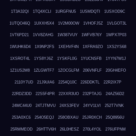
1T3A32QI
1TQ4XCLI
1URGFNU5
1USMDQTI
1USXOD9C
1UTQO46Q
1UXXH5X4
1V2M00OW
1VHOFJ5Z
1VLGOT3L
1VT6PD21
1VV8ZAHG
1W387VUY
1WFVB76Y
1WPX7P03
1WUHK6D4
1X9NP2FS
1XEHVF4N
1XFRA9ZO
1XS2YS68
1XSROT4L
1YS8YJ6Z
1YSKFL0G
1YUCNSFB
1YYN7W1J
1Z1US2M8
1ZLGWTF7
1ZOCGLFM
206VNFLF
20GH4EFO
2110Y7UD
21J9UIA6
2254Q10C
226DDKTL
22R2IX7P
22RDZ3DD
22S5F4PR
22XXR3UO
232PTAJG
24AZ56D2
24MC44U0
24TJTMVU
24XS3FEV
24YV1LVI
252T7VNK
253A0XC6
254O5EQJ
258OBXAU
25JR0XCH
25Q8956U
25RMMEOD
26HTTV6H
26L0HESZ
270L4YOL
276UFPNM