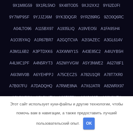
9X1M8G59
9X1RL5NO
9X48TOD5
9XJI2XX2
9Y62DJFI
9Y7WP9SF
9YJJZJ6M
9YK3DQGR
9YRZ89RG
9ZO0Q6RC
A04LTO96
A115BX97
A1935LIQ
A19VEO5I
A1FA9SH4
A1O35YAQ
A1R67BR7
A2GQTCVA
A2I3AZEC
A3GL614V
A3M1L6B2
A3PTDXK6
A3XWWY1S
A43E85C2
A4IUYB5H
A4LMC1PF
A4N5RYT3
A52WYVGW
A5Y3NWE2
A627I8F1
A6I3WV0B
A6YEHPPJ
A75CECZS
A782U1QR
A78T7XR0
A7B0I7FU
A7DADQHQ
A7RWE8NA
A7X6JATR
A82WRX97
A8LJWC6X
A8LOL4ZV
A90Z37DL
A913466R
A96H0U7X
Этот сайт использует куки-файлы и другие технологии, чтобы
A9GEP7N3
A9KIYWKO
A9QYINZC
AA3A68FM
AAEJWLHD
помочь вам в навигации, а также предоставить лучший
AAEZRZ0I
AAO3NKXF
AAVKTCB4
AB6S6UZH
ABAP8R3B
пользовательский опыт.
OK
ABDXH3XG
ABQR9326
ABWKZCNH
AC2GYKWG
AC768CHK