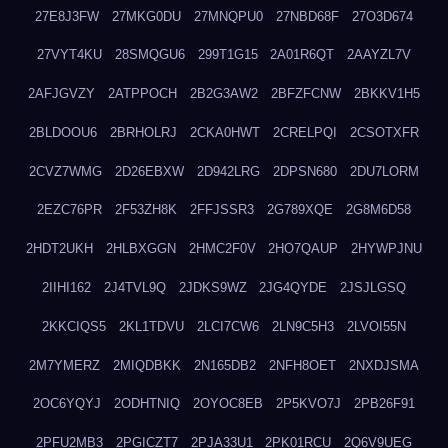
27E8J3FW
27MKG0DU
27MNQPU0
27NBD68F
27O3D674
27VYT4KU
28SMQGU6
299T1G15
2A01R6QT
2AAYZL7V
2AFJGVZY
2ATPPOCH
2B2G3AW2
2BFZFCNW
2BKKV1H5
2BLDOOU6
2BRHOLRJ
2CKA0HWT
2CRELPQI
2CSOTXFR
2CVZ7WMG
2D26EBXW
2D942LRG
2DPSN680
2DU7LORM
2EZC76PR
2F53ZH8K
2FFJSSR3
2G789XQE
2G8M6D58
2HDT2UKH
2HLBXGGN
2HMC2F0V
2HO7QAUP
2HYWPJNU
2IIHI162
2J4TVL9Q
2JDKS9WZ
2JG4QYDE
2JSJLGSQ
2KKCIQS5
2KL1TDVU
2LCI7CW6
2LN9C5H3
2LVOI55N
2M7YMERZ
2MIQDBKK
2N165DB2
2NFH8OET
2NXDJSMA
2OC6YQYJ
2ODHTNIQ
2OYOC8EB
2P5KVO7J
2PB26F91
2PFU2MB3
2PGICZT7
2PJA33U1
2PK01RCU
2Q6V9UEG