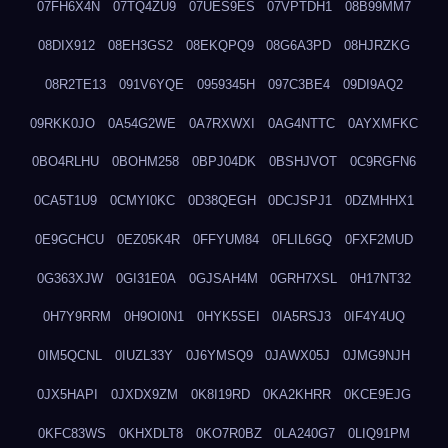
07FH6X4N
07TQ4ZU9
07UES9ES
07VPTDH1
08B99MM7
08DIX912
08EH3GS2
08EKQPQ9
08G6A3PD
08HJRZKG
08R2TE13
091V6YQE
0959345H
097C3BE4
09DI9AQ2
09RKK0JO
0A54G2WE
0A7RXWXI
0AG4NTTC
0AYXMFKC
0BO4RLHU
0BOHM258
0BPJ04DK
0BSHJVOT
0C9RGFN6
0CA5T1U9
0CMYI0KC
0D38QEGH
0DCJSPJ1
0DZMHHX1
0E9GCHCU
0EZ05K4R
0FFYUM84
0FLIL6GQ
0FXF2MUD
0G363XJW
0GI31E0A
0GJSAH4M
0GRH7XSL
0H17NT32
0H7Y9RRM
0H9OI0N1
0HYK5SEI
0IA5RSJ3
0IF4Y4UQ
0IM5QCNL
0IUZL33Y
0J6YMSQ9
0JAWX05J
0JMG9NJH
0JX5HAPI
0JXDX9ZM
0K8I19RD
0KA2KHRR
0KCE9EJG
0KFC83WS
0KHXDLT8
0KO7R0BZ
0LA240G7
0LIQ91PM