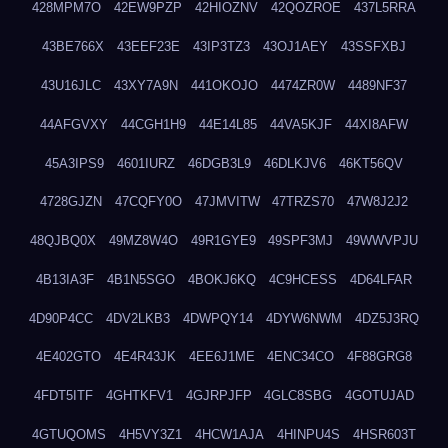
428MPM7O
42EW9PZP
42HIOZNV
42QOZROE
437L5RRA
43BE766X
43EEF23E
43IP3TZ3
43OJ1AEY
43SSFXBJ
43U16JLC
43XY7A9N
441OKOJO
4474ZR0W
4489NF37
44AFGVXY
44CGH1H9
44E14L85
44VA5KJF
44XI8AFW
45A3IPS9
4601IURZ
46DGB3L9
46DLKJV6
46KT56QV
4728GJZN
47CQFY0O
47JMVITW
47TRZS70
47W8J2J2
48QJBQ0X
49MZ8W4O
49R1GYE9
49SPF3MJ
49WWVPJU
4B13IA3F
4B1N5SGO
4BOKJ6KQ
4C9HCESS
4D64LFAR
4D90P4CC
4DV2LKB3
4DWPQY14
4DYW6NWM
4DZ5J3RQ
4E402GTO
4E4R43JK
4EE6J1ME
4ENC34CO
4F88GRG8
4FDT5ITF
4GHTKFV1
4GJRPJFP
4GLC8SBG
4GOTUJAD
4GTUQOMS
4H5VY3Z1
4HCW1AJA
4HINPU4S
4HSR603T