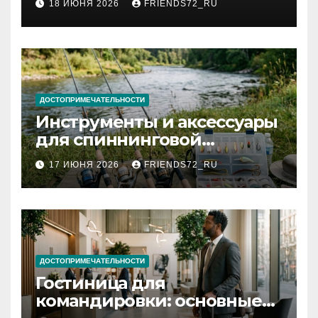
18 ИЮНЯ 2026
FRIENDS72_RU
и список необходимых
документов
ДОСТОПРИМЕЧАТЕЛЬНОСТИ
Инструменты и аксессуары
для спиннинговой
рыбалки: назначение и
17 ИЮНЯ 2026
FRIENDS72_RU
типы
ДОСТОПРИМЕЧАТЕЛЬНОСТИ
Гостиница для
командировки: основные