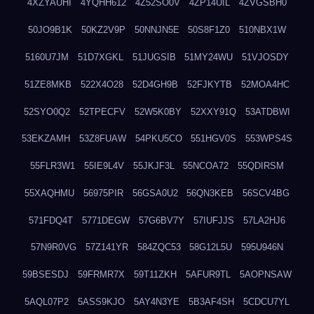
4XZYAUHI
4YQHH612
4Z52SO0V
4ZP14UIL
4ZVGSBH0
50JO9B1K
50KZ2V9P
50NNJN5E
50S8F1Z0
510NBX1W
5160U7JM
51D7XGKL
51JUGSIB
51MY24WU
51VJOSDY
51ZE8MKB
522X4O28
52D4GH9B
52FJKYTB
52MOA4HC
52SYO0Q2
52TPECFV
52W5K0BY
52XXY91Q
53ATDBWI
53EKZAMH
53Z8FUAW
54PKU5CO
551HGV0S
553WPS4S
55FLR3W1
55IE9L4V
55JKJF3L
55NCOA72
55QDIRSM
55XAQHMU
56975PIR
56GSA0U2
56QN3KEB
56SCV4BG
571FDQ4T
5771DEGW
57G6BV7Y
57IUFJJS
57LA2HJ6
57N9R0VG
57Z141YR
584ZQC53
58G12L5U
595U946N
59BSESDJ
59FRMR7X
59T11ZKH
5AFUR9TL
5AOPNSAW
5AQL07P2
5ASS9KJO
5AY4N3YE
5B3AF4SH
5CDCU7YL