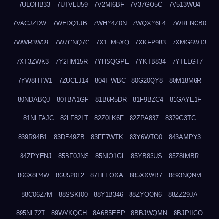
7ULOHB33
7UTVLU59
7V2MI6BF
7V37GO5C
7V513WU4
7VACJZDW
7WHDQ1JB
7WHY4Z0N
7WQXY6L4
7WRFNCB0
7WWR3W39
7WZCNQ7C
7X1TM5XQ
7XKFP983
7XMG6WJ3
7XT3ZWK3
7Y2HM15R
7YHSQGPE
7YKTB834
7YTLLGT7
7YW8HTW1
7ZUCLJ14
804ITWBC
80G20QY8
80M18M6R
80NDABQJ
80TBA1GP
81B6R5DR
81F9BZC4
81GAYE1F
81NLFAJC
82LF82LT
82Z0LK6F
82ZPA837
8379G3TC
839R94B1
83DE49ZB
83FF7WTK
83Y6WTO0
843AMPY3
84ZPYENJ
85BF0JNS
85NIO1GL
85YB83US
85Z8IMBR
866X8P4W
86U520L2
87HLHOXA
885XXWB7
8893NQNM
88C06Z7M
88SSKI00
88Y1B346
88ZYQON6
88ZZ29JA
895NL72T
89WVKQCH
8A6B5EEP
8BBJWQMN
8BJPIIGO