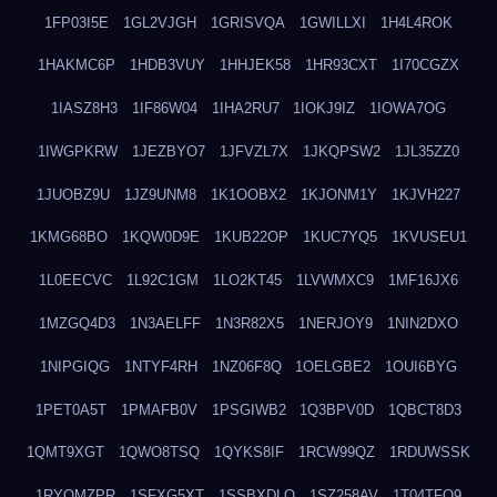
1FP03I5E
1GL2VJGH
1GRISVQA
1GWILLXI
1H4L4ROK
1HAKMC6P
1HDB3VUY
1HHJEK58
1HR93CXT
1I70CGZX
1IASZ8H3
1IF86W04
1IHA2RU7
1IOKJ9IZ
1IOWA7OG
1IWGPKRW
1JEZBYO7
1JFVZL7X
1JKQPSW2
1JL35ZZ0
1JUOBZ9U
1JZ9UNM8
1K1OOBX2
1KJONM1Y
1KJVH227
1KMG68BO
1KQW0D9E
1KUB22OP
1KUC7YQ5
1KVUSEU1
1L0EECVC
1L92C1GM
1LO2KT45
1LVWMXC9
1MF16JX6
1MZGQ4D3
1N3AELFF
1N3R82X5
1NERJOY9
1NIN2DXO
1NIPGIQG
1NTYF4RH
1NZ06F8Q
1OELGBE2
1OUI6BYG
1PET0A5T
1PMAFB0V
1PSGIWB2
1Q3BPV0D
1QBCT8D3
1QMT9XGT
1QWO8TSQ
1QYKS8IF
1RCW99QZ
1RDUWSSK
1RYOMZPR
1SFXG5XT
1SSBXDLO
1SZ258AV
1T04TFO9