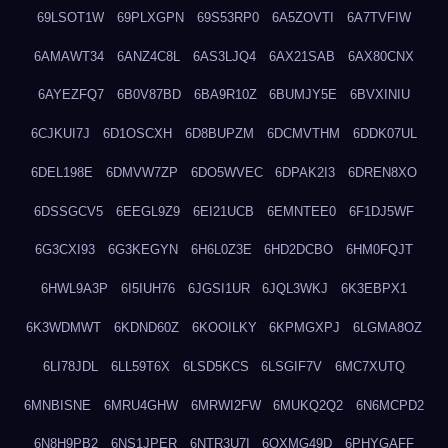
69LSOT1W
69PLXGPN
69S53RP0
6A5ZOVTI
6A7TVFIW
6AMAWT34
6ANZ4C8L
6AS3LJQ4
6AX21SAB
6AX80CNX
6AYEZFQ7
6B0V87BD
6BA9R10Z
6BUMJY5E
6BVXINIU
6CJKUI7J
6D1OSCXH
6D8BUPZM
6DCMVTHM
6DDK07UL
6DEL198E
6DMVW7ZP
6DO5WVEC
6DPAK2I3
6DREN8XO
6DSSGCV5
6EEGL9Z9
6EI21UCB
6EMNTEE0
6F1DJ5WF
6G3CXI93
6G3KEGYN
6H6L0Z3E
6HD2DCBO
6HM0FQJT
6HWL9A3P
6I5IUH76
6JGSI1UR
6JQL3WKJ
6K3EBPX1
6K3WDMWT
6KDND60Z
6KOOILKY
6KPMGXPJ
6LGMA8OZ
6LI78JDL
6LL59T6X
6LSD5KCS
6LSGIF7V
6MC7XUTQ
6MNBISNE
6MRU4GHW
6MRWI2FW
6MUKQ2Q2
6N6MCPD2
6N8H9PB2
6NS1JPER
6NTR3U7I
6OXMG49D
6PHYGAFF