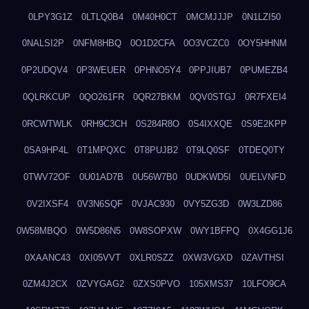
0LPY3G1Z
0LTLQ0B4
0M40H0CT
0MCMJJJP
0N1LZI50
0NALSI2P
0NFM8HBQ
0O1D2CFA
0O3VCZC0
0OY5HHNM
0P2UDQV4
0P3WEUER
0PHNO5Y4
0PPJIUB7
0PUMEZB4
0QLRKCUP
0QO261FR
0QR27BKM
0QV0STGJ
0R7FXEI4
0RCWTWLK
0RH9C3CH
0S284R8O
0S4IXXQE
0S9E2KPP
0SA9HP4L
0T1MPQXC
0T8PUJB2
0T9LQ0SF
0TDEQ0TY
0TWV72OF
0U01AD7B
0U56W7B0
0UDKWD5I
0UELVNFD
0V2IXSF4
0V3N6SQF
0VJAC930
0VY5ZG3D
0W3LZD86
0W58MBQO
0W5D86N5
0W8SOPXW
0WY1BFPQ
0X4GG1J6
0XAANC43
0XI05VVT
0XLR0SZZ
0XW3VGXD
0ZAVTHSI
0ZM4J2CX
0ZVYGAG2
0ZXS0PVO
105XMS37
10LFO9CA