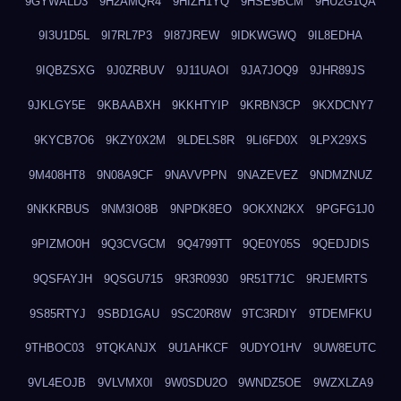
9GYWALD3
9H2AMQR4
9HIZH1YQ
9HSE9BCM
9HU2G1QA
9I3U1D5L
9I7RL7P3
9I87JREW
9IDKWGWQ
9IL8EDHA
9IQBZSXG
9J0ZRBUV
9J11UAOI
9JA7JOQ9
9JHR89JS
9JKLGY5E
9KBAABXH
9KKHTYIP
9KRBN3CP
9KXDCNY7
9KYCB7O6
9KZY0X2M
9LDELS8R
9LI6FD0X
9LPX29XS
9M408HT8
9N08A9CF
9NAVVPPN
9NAZEVEZ
9NDMZNUZ
9NKKRBUS
9NM3IO8B
9NPDK8EO
9OKXN2KX
9PGFG1J0
9PIZMO0H
9Q3CVGCM
9Q4799TT
9QE0Y05S
9QEDJDIS
9QSFAYJH
9QSGU715
9R3R0930
9R51T71C
9RJEMRTS
9S85RTYJ
9SBD1GAU
9SC20R8W
9TC3RDIY
9TDEMFKU
9THBOC03
9TQKANJX
9U1AHKCF
9UDYO1HV
9UW8EUTC
9VL4EOJB
9VLVMX0I
9W0SDU2O
9WNDZ5OE
9WZXLZA9