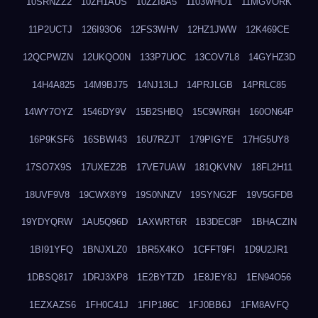
10SRNZZ2
10ZH1AUS
10ZZI8A5
1103WHO1
11MGVORK
11P2UCTJ
126I93O6
12FS3WHV
12HZ1JWW
12K469CE
12QCPWZN
12UKQO0N
133P7UOC
13COV7L8
14GYHZ3D
14H4A825
14M9BJ75
14NJ13LJ
14PRJLGB
14PRLC85
14WY7OYZ
1546DY9V
15B2SHBQ
15C9WR6H
160ON64P
16P9KSF6
16SBWI43
16U7RZJT
179PIGYE
17HG5UY8
17SO7X9S
17UXEZ2B
17VE7UAW
181QKVNV
18FL2H11
18UVF9V8
19CWX8Y9
19S0NNZV
19SYNG2F
19V5GFDB
19YDYQRW
1AU5Q96D
1AXWRT6R
1B3DEC8P
1BHACZIN
1BI91YFQ
1BNJXLZ0
1BR5X4KO
1CFFT9FI
1D9U2JR1
1DBSQ817
1DRJ3XP8
1E2BYTZD
1E8JEY8J
1EN94O56
1EZXAZS6
1FH0C41J
1FIP186C
1FJ0BB6J
1FM8AVFQ