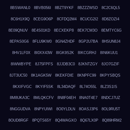
8BSWANL0
8BVB056I
8BZT9YKF
8BZZZWSD
8C2C6QL5
8C6H1X9Q
8CEG9O6P
8CFDQ2M4
8CUCG2I2
8D8ZOZI4
8E09QNUV
8E4S01KD
8ECXEKP8
8EK7CM3O
8EMTYC6G
8EPAS0G6
8FLU9KW0
8GN4ZHDF
8GP2U7BA
8HSUN8J4
8HV1LF0X
8I0XX43W
8IGK9S2K
8IKCGRHJ
8IN6KUU1
8IWWBYPE
8J75FPFS
8JJDB3C0
8JKNTZGY
8JO7GZIF
8JT3UC50
8K1AGK5W
8KEKFDIE
8KNPFC99
8KPYSBQS
8KXIFVGC
8KYIF5SK
8L34DAQF
8L74O55L
8LZ3S1IS
8M8UKA3C
8MLQKCFV
8N8F04EH
8NA0T4E7
8NDCJ7UZ
8NGGUDVA
8NPYUIWI
8O0YLDLN
8OASJ3P6
8OL9RU5T
8OUD8RGF
8PQTS65Y
8Q4WAGXO
8Q67LX0P
8Q89HRM2