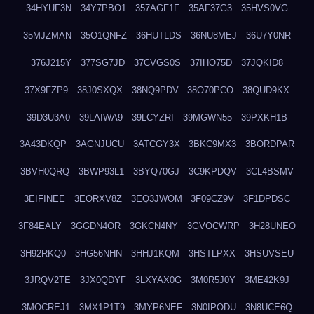
34HYUF3N
34Y7PBO1
357AGF1F
35AF37G3
35HVS0VG
35MJZMAN
35O1QNFZ
36HUTLDS
36NU8MEJ
36U7Y0NR
376J215Y
377SG7JD
37CVGS0S
37IHO75D
37JQKID8
37X9FZP9
38J0SXQX
38NQ9PDV
38O70PCO
38QUD9KX
39D3U3A0
39LAIWA9
39LCYZRI
39MGWN55
39PXKH1B
3A43DKQP
3AGNJUCU
3ATCGY3X
3BKC9MX3
3BORDPAR
3BVH0QRQ
3BWP93L1
3BYQ70GJ
3C9KPDQV
3CL4BSMV
3EIFINEE
3EORXV8Z
3EQ3JWOM
3F09CZ9V
3F1DPDSC
3F84EALY
3GGDN4OR
3GKCN4NY
3GVOCWRP
3H28UNEO
3H92RKQ0
3HG56NHN
3HHJ1KQM
3HSTLPXX
3HSUVSEU
3JRQV2TE
3JX0QDYF
3LXYAX0G
3M0R5J0Y
3ME42K9J
3MOCREJ1
3MX1P1T9
3MYP6NEF
3N0IPODU
3N8UCE6Q