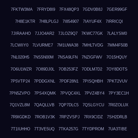
7FKTW3MA
7FRYD8I9
7FX48QP3
7GDV0B8J
7GER99GF
7H8E1KTR
7H8LPLGJ
7I854907
7IAYUF4X
7IRRICQI
7JIRAAHO
7JJO4AR2
7JLOZ9Q7
7KWC77GK
7LALYSM0
7LCWIIY0
7LVURME7
7M1UWA38
7MHLTVDG
7MM4F50B
7NL020H5
7NS5N00M
7NSA9LFN
7NZIGFWV
7O15HQUY
7O6U1WZR
7O89DJ0L
7OB253FZ
7ODLM7D2
7OY8DOTS
7P5VTP24
7PDDGXNL
7PDF28N1
7PISQHBH
7PKT2VUV
7PN5ZVPO
7PS4XQMK
7PVQC4XL
7PVZ4BY4
7PY3EC1H
7Q1VZL8M
7QAQLLVB
7QP7DLC5
7QSLGYCU
7R0ZOLUX
7R9IGDKD
7ROB1V3K
7RPZVSPJ
7RX9CIDZ
7SH2DRLB
7T1IUHHO
7T3VE5UQ
7TKA257G
7TYDPROM
7UA3TIBE