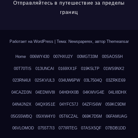
Отправляйтесь в путешествие за пределы
границ
Работает на WordPress
|
Тема: Newspaperex, автор
Themeansar
Home
006WY430
007HXU2Y
00MGT33M
00SAOS5H
00T70TIS
013UNCAI
0169XX1F
019K5LTP
01WS9NX2
023RN4UI
02SKVUL3
034UW6PW
03L7504Q
03ZRKE69
04CAZD3N
04EDWV8I
04H0HX0B
04KWVG4E
04LI8DHX
04N4JN2X
04QX9S1E
04YFC57J
04ZFIS6W
059KC9DM
05G55WBQ
05IXW4Y0
05T6CZAL
069K7D5M
06FAMUAG
06VLOMOD
0755T7I3
077IRTEG
07ASX5QF
07BDB1DD