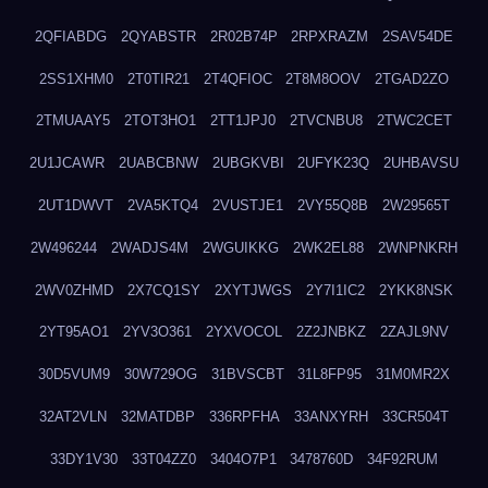
2QFIABDG
2QYABSTR
2R02B74P
2RPXRAZM
2SAV54DE
2SS1XHM0
2T0TIR21
2T4QFIOC
2T8M8OOV
2TGAD2ZO
2TMUAAY5
2TOT3HO1
2TT1JPJ0
2TVCNBU8
2TWC2CET
2U1JCAWR
2UABCBNW
2UBGKVBI
2UFYK23Q
2UHBAVSU
2UT1DWVT
2VA5KTQ4
2VUSTJE1
2VY55Q8B
2W29565T
2W496244
2WADJS4M
2WGUIKKG
2WK2EL88
2WNPNKRH
2WV0ZHMD
2X7CQ1SY
2XYTJWGS
2Y7I1IC2
2YKK8NSK
2YT95AO1
2YV3O361
2YXVOCOL
2Z2JNBKZ
2ZAJL9NV
30D5VUM9
30W729OG
31BVSCBT
31L8FP95
31M0MR2X
32AT2VLN
32MATDBP
336RPFHA
33ANXYRH
33CR504T
33DY1V30
33T04ZZ0
3404O7P1
3478760D
34F92RUM