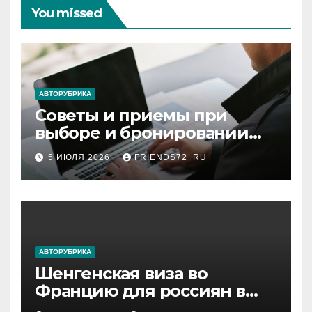
You missed
АВТОРУБРИКА
Советы и приемы при
выборе и бронировании
авиабилетов
5 ИЮЛЯ 2026
FRIENDS72_RU
АВТОРУБРИКА
Шенгенская виза во
Францию для россиян в
2026 году: сроки от 3 дней