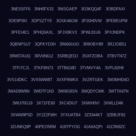
3NE5SFF6
3NH0FX33
3NISGAEP
3O3KQQ4F
3OBDFAXI
3OE9P0KI
3OPSZTYE
3OSK46GW
3P20H0VW
3PEBEUPM
3PFEI4E1
3PHQ0AXL
3PJX8KV3
3PWL81U6
3PX3NDPK
3QBNPSU7
3QPKYD3H
3R660UUO
3R8OBY8R
3RJJOB51
3RM5TAUQ
3RV0N612
3SRBQEDJ
3SXFZOBA
3TBVTN7Z
3TFI7CJL
3TKFBN73
3TTB618D
3TVMVY4A
3VPL82H9
3VS14DKC
3VX5WW8T
3VXFRWKX
3VZRTGEK
3W3MHD4O
3WAD8W9N
3WDTF1N3
3WI8G8SN
3WQDYCWK
3WTTA97N
3WU70G19
3X71FE60
3XC4DIU7
3XMIH0VI
3XMLLD4K
3XWW9P5D
3Y2Z2FMH
3YXUATB4
3Z3344KT
3ZBBJF82
3ZUNKQ9P
40PEO5RM
418TPYOG
41A6AQPI
41CR68ZC