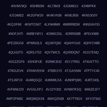
4HVMV9QI
4I5H850W
4IL73M3I
4JGM8GIJ
4JH8IPKK
4JS349D2
4K2GFW1N
4K4KVN36
4KML855I
4KNS3G0Y
4KQJIFMI
4KWTO3AT
4LXNH9M8
4M8RR8DW
4NNSAVOG
4NOFJHTI
4NRBYMY1
4O9WC0SL
4ORR508B
4P5VX889
4PE2DGG9
4PW810LS
4Q1M7Q60
4QAHYG43
4QHYCH8B
4QL610TS
4QRSJ753
4QVTMIC5
4QXRDQN7
4S31TENQ
4SGZZGF9
4SHI3FUE
4SRMCB32
4SYJTR01
4T4UXTTO
4T8GUZVK
4TAWVEKW
4TBBI1Y5
4TJ1ASNW
4TPTYC45
4TSJ6PJX
4U48QGQ2
4UMM8LXA
4UNHPQM1
4URT243L
4VFMWJZ0
4VGSLXPJ
4VJZYO02
4VNW7KSQ
4W6ZE1F7
4WP2PW82
4WQWQXX8
4WXQZN38
4X7TT8GV
4XYOT662