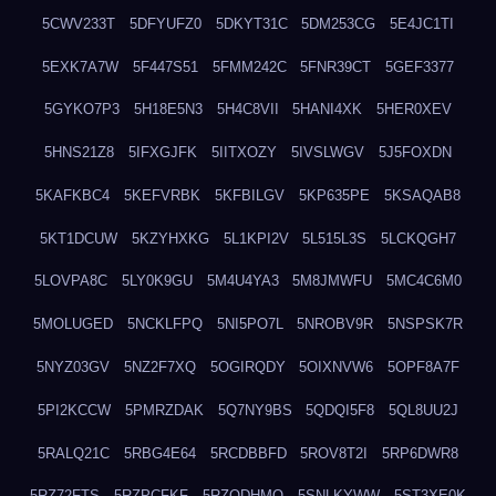
5CWV233T
5DFYUFZ0
5DKYT31C
5DM253CG
5E4JC1TI
5EXK7A7W
5F447S51
5FMM242C
5FNR39CT
5GEF3377
5GYKO7P3
5H18E5N3
5H4C8VII
5HANI4XK
5HER0XEV
5HNS21Z8
5IFXGJFK
5IITXOZY
5IVSLWGV
5J5FOXDN
5KAFKBC4
5KEFVRBK
5KFBILGV
5KP635PE
5KSAQAB8
5KT1DCUW
5KZYHXKG
5L1KPI2V
5L515L3S
5LCKQGH7
5LOVPA8C
5LY0K9GU
5M4U4YA3
5M8JMWFU
5MC4C6M0
5MOLUGED
5NCKLFPQ
5NI5PO7L
5NROBV9R
5NSPSK7R
5NYZ03GV
5NZ2F7XQ
5OGIRQDY
5OIXNVW6
5OPF8A7F
5PI2KCCW
5PMRZDAK
5Q7NY9BS
5QDQI5F8
5QL8UU2J
5RALQ21C
5RBG4E64
5RCDBBFD
5ROV8T2I
5RP6DWR8
5RZ72FTS
5RZPCFKF
5RZQDHMO
5SNLKYWW
5ST3XE0K