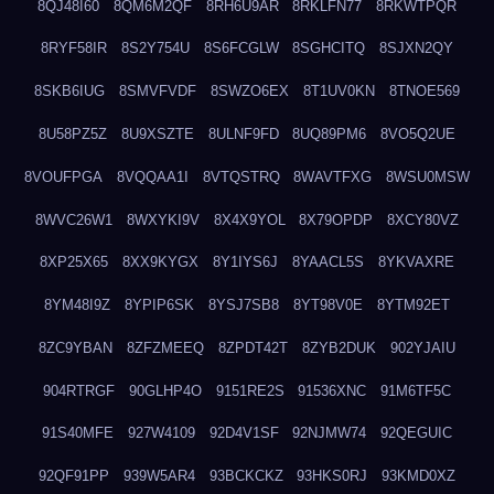
8QJ48I60
8QM6M2QF
8RH6U9AR
8RKLFN77
8RKWTPQR
8RYF58IR
8S2Y754U
8S6FCGLW
8SGHCITQ
8SJXN2QY
8SKB6IUG
8SMVFVDF
8SWZO6EX
8T1UV0KN
8TNOE569
8U58PZ5Z
8U9XSZTE
8ULNF9FD
8UQ89PM6
8VO5Q2UE
8VOUFPGA
8VQQAA1I
8VTQSTRQ
8WAVTFXG
8WSU0MSW
8WVC26W1
8WXYKI9V
8X4X9YOL
8X79OPDP
8XCY80VZ
8XP25X65
8XX9KYGX
8Y1IYS6J
8YAACL5S
8YKVAXRE
8YM48I9Z
8YPIP6SK
8YSJ7SB8
8YT98V0E
8YTM92ET
8ZC9YBAN
8ZFZMEEQ
8ZPDT42T
8ZYB2DUK
902YJAIU
904RTRGF
90GLHP4O
9151RE2S
91536XNC
91M6TF5C
91S40MFE
927W4109
92D4V1SF
92NJMW74
92QEGUIC
92QF91PP
939W5AR4
93BCKCKZ
93HKS0RJ
93KMD0XZ