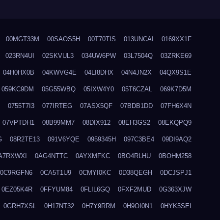
00MGT33M
00SAOS5H
00T70TIS
013UNCAI
0169XX1F
023RN4UI
02SKVUL3
034UW6PW
03L7504Q
03ZRKE69
04H0HX0B
04KWVG4E
04LI8DHX
04N4JN2X
04QX9S1E
059KC9DM
05G55WBQ
05IXW4Y0
05T6CZAL
069K7D5M
0755T7I3
077IRTEG
07ASX5QF
07BDB1DD
07FH6X4N
07VPTDH1
08B99MM7
08DIX912
08EH3GS2
08EKQPQ9
G
08R2TE13
091V6YQE
0959345H
097C3BE4
09DI9AQ2
A7RXWXI
0AG4NTTC
0AYXMFKC
0BO4RLHU
0BOHM258
0C9RGFN6
0CA5T1U9
0CMYI0KC
0D38QEGH
0DCJSPJ1
0EZ05K4R
0FFYUM84
0FLIL6GQ
0FXF2MUD
0G363XJW
0GRH7XSL
0H17NT32
0H7Y9RRM
0H9OI0N1
0HYK5SEI