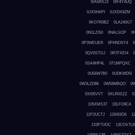
0IA5RSJ3
0IF4Y4UQ
0JX5HAPI
0JXDX9ZM
0KO7R0BZ
0LA240G7
0N1LZI50
0NALSI2P
0
0P3WEUER
0PHNO5Y4
0QV0STGJ
0R7FXEI4
0SA9HP4L
0T1MPQXC
0U56W7B0
0UDKWD5I
0W3LZD86
0W58MBQO
0
0XI05VVT
0XLR0SZZ
0
105XMS37
10LFO9CA
11P2UCTJ
126I93O6
1
133P7UOC
13COV7L8
14PRLC85
14WY7OYZ