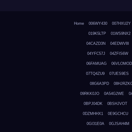
Home
006WY430
007HXU2Y
019K5LTP
01WS9NX2
04CAZD3N
04EDWV8I
04YFC57J
04ZFIS6W
06FAMUAG
06VLOMOD
07TQ4ZU9
07UES9ES
08G6A3PD
08HJRZK
09RKK0JO
0A54G2WE
0
0BPJ04DK
0BSHJVOT
0DZMHHX1
0E9GCHCU
0GI31E0A
0GJSAH4M