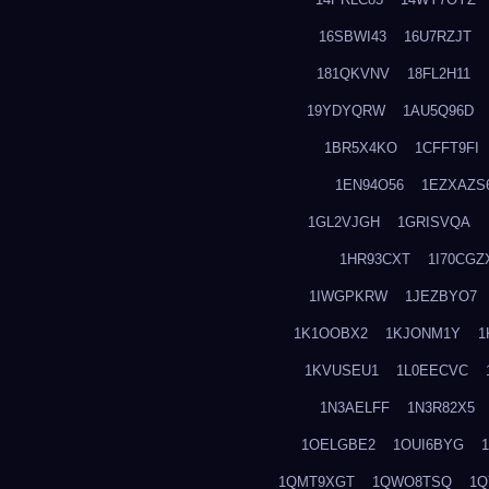
16SBWI43
16U7RZJT
181QKVNV
18FL2H11
19YDYQRW
1AU5Q96D
1BR5X4KO
1CFFT9FI
1EN94O56
1EZXAZS
1GL2VJGH
1GRISVQA
1HR93CXT
1I70CGZ
1IWGPKRW
1JEZBYO7
1K1OOBX2
1KJONM1Y
1
1KVUSEU1
1L0EECVC
1N3AELFF
1N3R82X5
1OELGBE2
1OUI6BYG
1QMT9XGT
1QWO8TSQ
1Q