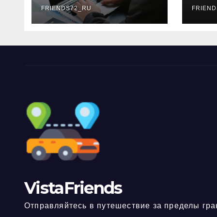
FRIENDS72_RU
дне
FRIEND
нео
док
VistaFriends
Отправляйтесь в путешествие за пределы гра