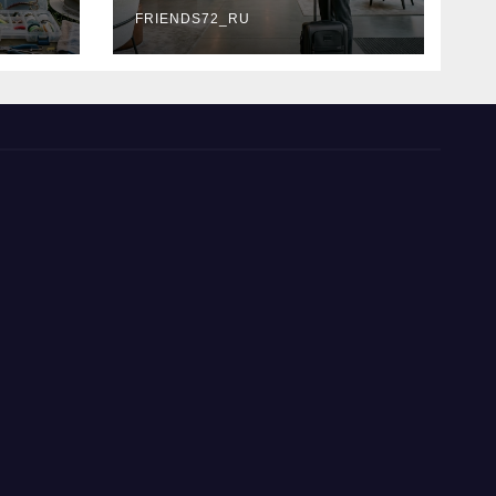
типы
FRIENDS72_RU