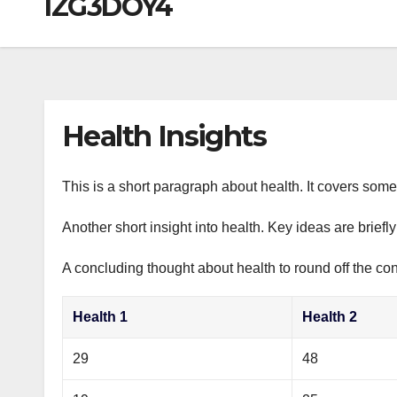
IZG3DOY4
р
a
i
A
а
m
k
p
в
i
p
и
т
Health Insights
ь
This is a short paragraph about health. It covers some 
Another short insight into health. Key ideas are briefl
A concluding thought about health to round off the con
Health 1
Health 2
29
48