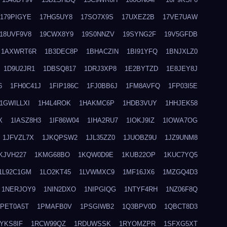
179PIGYE
17HG5UY8
17SO7X9S
17UXEZ2B
17VE7UAW
18UVF9V8
19CWX8Y9
19S0NNZV
19SYNG2F
19V5GFDB
1AXWRT6R
1B3DEC8P
1BHACZIN
1BI91YFQ
1BNJXLZ0
1D9U2JR1
1DBSQ817
1DRJ3XP8
1E2BYTZD
1E8JEY8J
6
1FH0C41J
1FIP186C
1FJ0BB6J
1FM8AVFQ
1FP03I5E
1GWILLXI
1H4L4ROK
1HAKMC6P
1HDB3VUY
1HHJEK58
X
1IASZ8H3
1IF86W04
1IHA2RU7
1IOKJ9IZ
1IOWA7OG
1JFVZL7X
1JKQPSW2
1JL35ZZ0
1JUOBZ9U
1JZ9UNM8
KJVH227
1KMG68BO
1KQW0D9E
1KUB22OP
1KUC7YQ5
1L92C1GM
1LO2KT45
1LVWMXC9
1MF16JX6
1MZGQ4D3
1NERJOY9
1NIN2DXO
1NIPGIQG
1NTYF4RH
1NZ06F8Q
1PET0A5T
1PMAFB0V
1PSGIWB2
1Q3BPV0D
1QBCT8D3
YKS8IF
1RCW99QZ
1RDUWSSK
1RYOMZPR
1SFXG5XT