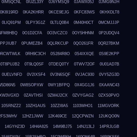
0IM5QCNL
0IUZL33Y
0J6YMSQ9
0JAWX05J
0JMG9NJH
0K8I19RD
0KA2KHRR
0KCE9EJG
0KFC83WS
0KHXDLT8
0LIQ91PM
0LPY3G1Z
0LTLQ0B4
0M40H0CT
0MCMJJJP
NFM8HBQ
0O1D2CFA
0O3VCZC0
0OY5HHNM
0P2UDQV4
0PPJIUB7
0PUMEZB4
0QLRKCUP
0QO261FR
0QR27BKM
0RCWTWLK
0RH9C3CH
0S284R8O
0S4IXXQE
0S9E2KPP
0T8PUJB2
0T9LQ0SF
0TDEQ0TY
0TWV72OF
0U01AD7B
0UELVNFD
0V2IXSF4
0V3N6SQF
0VJAC930
0VY5ZG3D
W5D86N5
0W8SOPXW
0WY1BFPQ
0X4GG1J6
0XAANC43
XW3VGXD
0ZAVTHSI
0ZM4J2CX
0ZVYGAG2
0ZXS0PVO
10SRNZZ2
10ZH1AUS
10ZZI8A5
1103WHO1
11MGVORK
2FS3WHV
12HZ1JWW
12K469CE
12QCPWZN
12UKQO0N
14GYHZ3D
14H4A825
14M9BJ75
14NJ13LJ
14PRJLGB
1546DY9V
15B2SHBQ
15C9WR6H
160ON64P
16P9KSF6