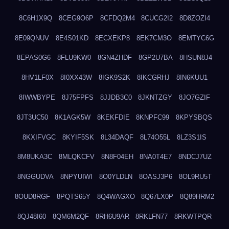
8C6H1X9Q
8CEG9O6P
8CFDQ2M4
8CUCG2I2
8D8ZOZI4
8E09QNUV
8E4S01KD
8ECXEKP8
8EK7CM3O
8EMTYC6G
8EPAS0G6
8FLU9KW0
8GN4ZHDF
8GP2U7BA
8HSUN8J4
8HV1LF0X
8I0XX43W
8IGK9S2K
8IKCGRHJ
8IN6KUU1
8IWWBYPE
8J75FPFS
8JJDB3C0
8JKNTZGY
8JO7GZIF
8JT3UC50
8K1AGK5W
8KEKFDIE
8KNPFC99
8KPYSBQS
8KXIFVGC
8KYIF5SK
8L34DAQF
8L74O55L
8LZ3S1IS
8M8UKA3C
8MLQKCFV
8N8F04EH
8NA0T4E7
8NDCJ7UZ
8NGGUDVA
8NPYUIWI
8O0YLDLN
8OASJ3P6
8OL9RU5T
8OUD8RGF
8PQTS65Y
8Q4WAGXO
8Q67LX0P
8Q89HRM2
8QJ48I60
8QM6M2QF
8RH6U9AR
8RKLFN77
8RKWTPQR