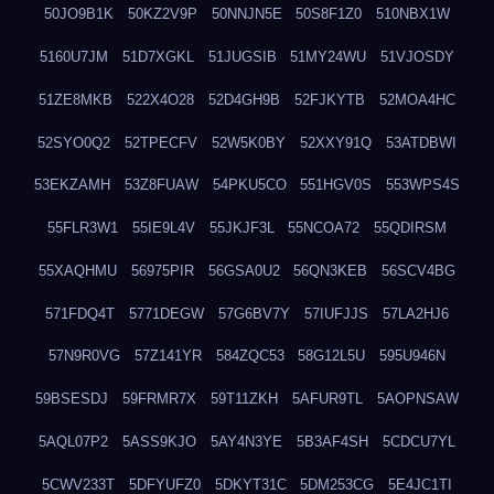
50JO9B1K
50KZ2V9P
50NNJN5E
50S8F1Z0
510NBX1W
5160U7JM
51D7XGKL
51JUGSIB
51MY24WU
51VJOSDY
51ZE8MKB
522X4O28
52D4GH9B
52FJKYTB
52MOA4HC
52SYO0Q2
52TPECFV
52W5K0BY
52XXY91Q
53ATDBWI
53EKZAMH
53Z8FUAW
54PKU5CO
551HGV0S
553WPS4S
55FLR3W1
55IE9L4V
55JKJF3L
55NCOA72
55QDIRSM
55XAQHMU
56975PIR
56GSA0U2
56QN3KEB
56SCV4BG
571FDQ4T
5771DEGW
57G6BV7Y
57IUFJJS
57LA2HJ6
57N9R0VG
57Z141YR
584ZQC53
58G12L5U
595U946N
59BSESDJ
59FRMR7X
59T11ZKH
5AFUR9TL
5AOPNSAW
5AQL07P2
5ASS9KJO
5AY4N3YE
5B3AF4SH
5CDCU7YL
5CWV233T
5DFYUFZ0
5DKYT31C
5DM253CG
5E4JC1TI