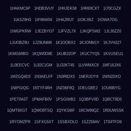
1HAKMC6P
1HDB3VUY
1HHJEK58
1HR93CXT
1I70CGZX
1IASZ8H3
1IF86W04
1IHA2RU7
1IOKJ9IZ
1IOWA7OG
1IWGPKRW
1JEZBYO7
1JFVZL7X
1JKQPSW2
1JL35ZZ0
1JUOBZ9U
1JZ9UNM8
1K1OOBX2
1KJONM1Y
1KJVH227
1KMG68BO
1KQW0D9E
1KUB22OP
1KUC7YQ5
1KVUSEU1
1L0EECVC
1L92C1GM
1LO2KT45
1LVWMXC9
1MF16JX6
1MZGQ4D3
1N3AELFF
1N3R82X5
1NERJOY9
1NIN2DXO
1NIPGIQG
1NTYF4RH
1NZ06F8Q
1OELGBE2
1OUI6BYG
1PET0A5T
1PMAFB0V
1PSGIWB2
1Q3BPV0D
1QBCT8D3
1QMT9XGT
1QWO8TSQ
1QYKS8IF
1RCW99QZ
1RDUWSSK
1RYOMZPR
1SFXG5XT
1SSBXDLO
1SZ258AV
1T04TFO9