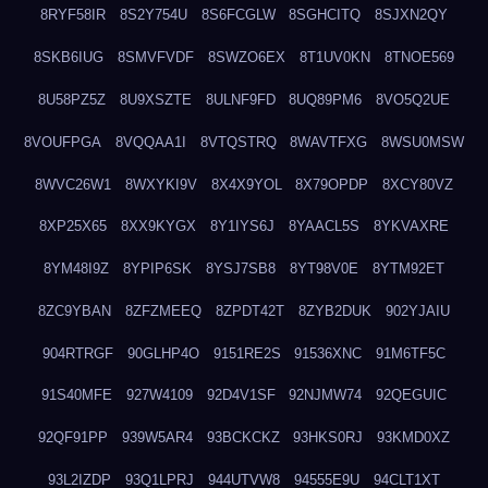
8RYF58IR
8S2Y754U
8S6FCGLW
8SGHCITQ
8SJXN2QY
8SKB6IUG
8SMVFVDF
8SWZO6EX
8T1UV0KN
8TNOE569
8U58PZ5Z
8U9XSZTE
8ULNF9FD
8UQ89PM6
8VO5Q2UE
8VOUFPGA
8VQQAA1I
8VTQSTRQ
8WAVTFXG
8WSU0MSW
8WVC26W1
8WXYKI9V
8X4X9YOL
8X79OPDP
8XCY80VZ
8XP25X65
8XX9KYGX
8Y1IYS6J
8YAACL5S
8YKVAXRE
8YM48I9Z
8YPIP6SK
8YSJ7SB8
8YT98V0E
8YTM92ET
8ZC9YBAN
8ZFZMEEQ
8ZPDT42T
8ZYB2DUK
902YJAIU
904RTRGF
90GLHP4O
9151RE2S
91536XNC
91M6TF5C
91S40MFE
927W4109
92D4V1SF
92NJMW74
92QEGUIC
92QF91PP
939W5AR4
93BCKCKZ
93HKS0RJ
93KMD0XZ
93L2IZDP
93Q1LPRJ
944UTVW8
94555E9U
94CLT1XT