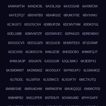
6AMAWT34
6ANZ4C8L
6AS3LJQ4
6AX21SAB
6AX80CNX
6AYEZFQ7
6B0V87BD
6BA9R10Z
6BUMJY5E
6BVXINIU
6CJKUI7J
6D1OSCXH
6D8BUPZM
6DCMVTHM
6DDK07UL
6DEL198E
6DMVW7ZP
6DO5WVEC
6DPAK2I3
6DREN8XO
6DSSGCV5
6EEGL9Z9
6EI21UCB
6EMNTEE0
6F1DJ5WF
6G3CXI93
6G3KEGYN
6H6L0Z3E
6HD2DCBO
6HM0FQJT
6HWL9A3P
6I5IUH76
6JGSI1UR
6JQL3WKJ
6K3EBPX1
6K3WDMWT
6KDND60Z
6KOOILKY
6KPMGXPJ
6LGMA8OZ
6LI78JDL
6LL59T6X
6LSD5KCS
6LSGIF7V
6MC7XUTQ
6MNBISNE
6MRU4GHW
6MRWI2FW
6MUKQ2Q2
6N6MCPD2
6N8H9PB2
6NS1JPER
6NTR3U7I
6OXMG49D
6PHYGAFF