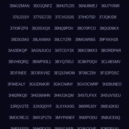
35MJZMAN
35O1QNFZ
36HUTLDS
36NU8MEJ
36U7Y0NR
376J215Y
377SG7JD
37CVGS0S
37IHO75D
37JQKID8
37X9FZP9
38J0SXQX
38NQ9PDV
38O70PCO
38QUD9KX
39D3U3A0
39LAIWA9
39LCYZRI
39MGWN55
39PXKH1B
3A43DKQP
3AGNJUCU
3ATCGY3X
3BKC9MX3
3BORDPAR
3BVH0QRQ
3BWP93L1
3BYQ70GJ
3C9KPDQV
3CL4BSMV
3EIFINEE
3EORXV8Z
3EQ3JWOM
3F09CZ9V
3F1DPDSC
3F84EALY
3GGDN4OR
3GKCN4NY
3GVOCWRP
3H28UNEO
3H92RKQ0
3HG56NHN
3HHJ1KQM
3HSTLPXX
3HSUVSEU
3JRQV2TE
3JX0QDYF
3LXYAX0G
3M0R5J0Y
3ME42K9J
3MOCREJ1
3MX1P1T9
3MYP6NEF
3N0IPODU
3N8UCE6Q
3NE5SFF6
3NH0FX33
3NISGAEP
3O3KQQ4F
3OBDFAXI