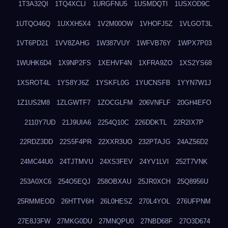
1T3A32QI
1TQ4XCLI
1URGFNU5
1USMDQTI
1USXOD9C
1UTQO46Q
1UXXH5X4
1V2M00OW
1VHOFJ5Z
1VLGOT3L
1VT6PD21
1VV8ZAHG
1W387VUY
1WFVB76Y
1WPX7P03
1WUHK6D4
1X9NP2FS
1XEHVF4N
1XFRA9ZO
1XS2YS68
1XSROT4L
1YS8YJ6Z
1YSKFL0G
1YUCNSFB
1YYN7W1J
1Z1US2M8
1ZLGWTF7
1ZOCGLFM
206VNFLF
20GH4EFO
2110Y7UD
21J9UIA6
2254Q10C
226DDKTL
22R2IX7P
22RDZ3DD
22S5F4PR
22XXR3UO
232PTAJG
24AZ56D2
24MC44U0
24TJTMVU
24XS3FEV
24YV1LVI
252T7VNK
253A0XC6
254O5EQJ
258OBXAU
25JR0XCH
25Q8956U
25RMMEOD
26HTTV6H
26L0HESZ
270L4YOL
276UFPNM
27E8J3FW
27MKG0DU
27MNQPU0
27NBD68F
27O3D674