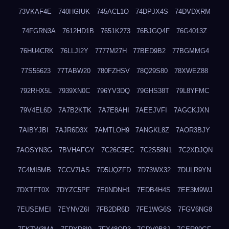
73VKAF4E
740HGIUK
745ACL1O
74DPJX4S
74DVDXRM
74FGRN3A
7612HD1B
7651K273
76BJGQ4F
76G4013Z
76HU4CRK
76LLJI2Y
7777M27H
77BED9B2
77BGMMG4
77S55623
77TABW20
780FZHSV
78Q29S80
78XWEZ88
792RHX5L
7939XN0C
796YV3DQ
79GHS38T
79L8YFMC
79V4EL6D
7A7B2KTK
7A7E8AHI
7AEEJVFI
7AGCKJXN
7AIBYJBI
7AJR6D3X
7AMTLOH9
7ANGKL8Z
7AOR3BJY
7AOSYN3G
7BVHAFGY
7C26C5EC
7C2S58N1
7C2XDJQN
7C4MI5MB
7CCV7IAS
7D5UQZFD
7D73WX32
7DULR9YN
7DXTFT0X
7DYZC5PF
7E0NDNH1
7EDB4H4S
7EE3M9WJ
7EUSEMEI
7EYNVZ6I
7FB2DR6D
7FE1WG6S
7FGV6NG8