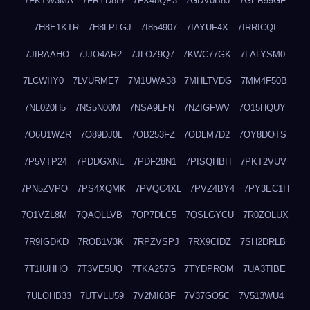
7FKTW3MA
7FRYD8I9
7FX48QP3
7GDV0B8J
7GER99GF
7H8E1KTR
7H8LPLGJ
7I854907
7IAYUF4X
7IRRICQI
7JIRAAHO
7JJO4AR2
7JLOZ9Q7
7KWC77GK
7LALYSM0
7LCWIIY0
7LVURME7
7M1UWA38
7MHLTVDG
7MM4F50B
7NL020H5
7NS5N00M
7NSA9LFN
7NZIGFWV
7O15HQUY
7O6U1WZR
7O89DJ0L
7OB253FZ
7ODLM7D2
7OY8DOTS
7P5VTP24
7PDDGXNL
7PDF28N1
7PISQHBH
7PKT2VUV
7PN5ZVPO
7PS4XQMK
7PVQC4XL
7PVZ4BY4
7PY3EC1H
7Q1VZL8M
7QAQLLVB
7QP7DLC5
7QSLGYCU
7R0ZOLUX
7R9IGDKD
7ROB1V3K
7RPZVSPJ
7RX9CIDZ
7SH2DRLB
7T1IUHHO
7T3VE5UQ
7TKA257G
7TYDPROM
7UA3TIBE
7ULOHB33
7UTVLU59
7V2MI6BF
7V37GO5C
7V513WU4