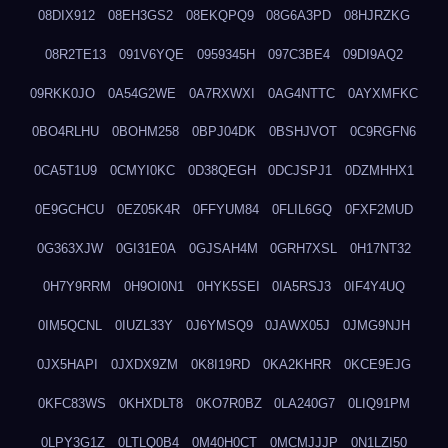
08DIX912
08EH3GS2
08EKQPQ9
08G6A3PD
08HJRZKG
08R2TE13
091V6YQE
0959345H
097C3BE4
09DI9AQ2
09RKK0JO
0A54G2WE
0A7RXWXI
0AG4NTTC
0AYXMFKC
0BO4RLHU
0BOHM258
0BPJ04DK
0BSHJVOT
0C9RGFN6
0CA5T1U9
0CMYI0KC
0D38QEGH
0DCJSPJ1
0DZMHHX1
0E9GCHCU
0EZ05K4R
0FFYUM84
0FLIL6GQ
0FXF2MUD
0G363XJW
0GI31E0A
0GJSAH4M
0GRH7XSL
0H17NT32
0H7Y9RRM
0H9OI0N1
0HYK5SEI
0IA5RSJ3
0IF4Y4UQ
0IM5QCNL
0IUZL33Y
0J6YMSQ9
0JAWX05J
0JMG9NJH
0JX5HAPI
0JXDX9ZM
0K8I19RD
0KA2KHRR
0KCE9EJG
0KFC83WS
0KHXDLT8
0KO7R0BZ
0LA240G7
0LIQ91PM
0LPY3G1Z
0LTLQ0B4
0M40H0CT
0MCMJJJP
0N1LZI50