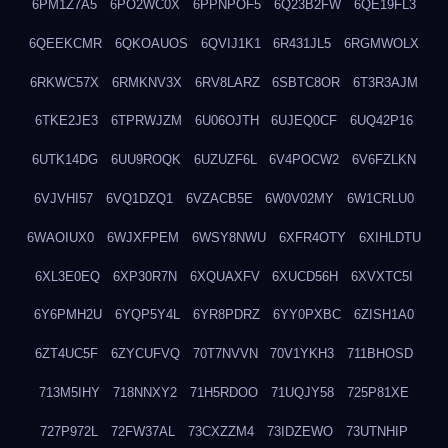
6PM1Z7A5
6PO2WC0X
6PPNPOF5
6Q23B2FW
6QE19FL3
6QEEKCMR
6QKOAUOS
6QVIJ1K1
6R431JL5
6RGMWOLX
6RKWC57X
6RMKNV3X
6RV8LARZ
6SBTC8OR
6T3R3AJM
6TKE2JE3
6TPRWJZM
6U06OJTH
6UJEQ0CF
6UQ42P16
6UTK14DG
6UU9ROQK
6UZUZF6L
6V4POCW2
6V6FZLKN
6VJVHI57
6VQ1DZQ1
6VZACB5E
6W0V02MY
6W1CRLU0
6WAOIUX0
6WJXFPEM
6WSY8NWU
6XFR4OTY
6XIHLDTU
6XL3E0EQ
6XP30R7N
6XQUAXFV
6XUCD56H
6XVXTC5I
6Y6PMH2U
6YQP5Y4L
6YR8PDRZ
6YY0PXBC
6ZISH1A0
6ZT4UC5F
6ZYCUFVQ
70T7NVVN
70V1YKH3
711BHOSD
713M5IHY
718NNXY2
71H5RDOO
71UQJY58
725P81XE
727P972L
72FW37AL
73CXZZM4
73IDZEWO
73UTNHIP