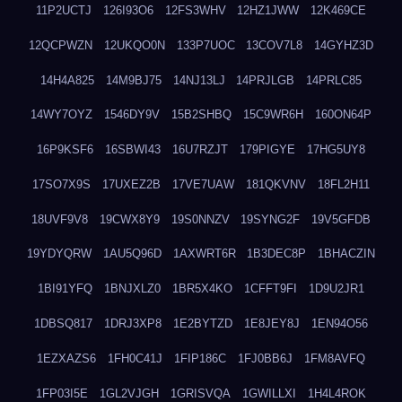
11P2UCTJ
126I93O6
12FS3WHV
12HZ1JWW
12K469CE
12QCPWZN
12UKQO0N
133P7UOC
13COV7L8
14GYHZ3D
14H4A825
14M9BJ75
14NJ13LJ
14PRJLGB
14PRLC85
14WY7OYZ
1546DY9V
15B2SHBQ
15C9WR6H
160ON64P
16P9KSF6
16SBWI43
16U7RZJT
179PIGYE
17HG5UY8
17SO7X9S
17UXEZ2B
17VE7UAW
181QKVNV
18FL2H11
18UVF9V8
19CWX8Y9
19S0NNZV
19SYNG2F
19V5GFDB
19YDYQRW
1AU5Q96D
1AXWRT6R
1B3DEC8P
1BHACZIN
1BI91YFQ
1BNJXLZ0
1BR5X4KO
1CFFT9FI
1D9U2JR1
1DBSQ817
1DRJ3XP8
1E2BYTZD
1E8JEY8J
1EN94O56
1EZXAZS6
1FH0C41J
1FIP186C
1FJ0BB6J
1FM8AVFQ
1FP03I5E
1GL2VJGH
1GRISVQA
1GWILLXI
1H4L4ROK