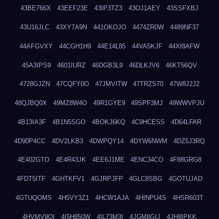
43BE766X
43EEF23E
43IP3TZ3
43OJ1AEY
43SSFXBJ
43U16JLC
43XY7A9N
441OKOJO
4474ZR0W
4489NF37
44AFGVXY
44CGH1H9
44E14L85
44VA5KJF
44XI8AFW
45A3IPS9
4601IURZ
46DGB3L9
46DLKJV6
46KT56QV
4728GJZN
47CQFY0O
47JMVITW
47TRZS70
47W8J2J2
48QJBQ0X
49MZ8W4O
49R1GYE9
49SPF3MJ
49WWVPJU
4B13IA3F
4B1N5SGO
4BOKJ6KQ
4C9HCESS
4D64LFAR
4D90P4CC
4DV2LKB3
4DWPQY14
4DYW6NWM
4DZ5J3RQ
4E402GTO
4E4R43JK
4EE6J1ME
4ENC34CO
4F88GRG8
4FDT5ITF
4GHTKFV1
4GJRPJFP
4GLC8SBG
4GOTUJAD
4GTUQOMS
4H5VY3Z1
4HCW1AJA
4HINPU4S
4HSR603T
4HVMV9QI
4I5H850W
4IL73M3I
4JGM8GIJ
4JH8IPKK