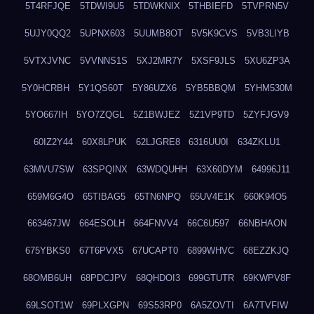
5T4RFJQE
5TDWI9U5
5TDWKNIX
5THBIEFD
5TVPRN5V
5UJY0QQ2
5UPNX603
5UUMB8OT
5V5K9CVS
5VB3LIYB
5VTXJVNC
5VVNNS1S
5XJ2MR7Y
5XSF9JLS
5XU6ZP3A
5Y0HCRBH
5Y1QS60T
5Y86UZX6
5YB5BBQM
5YHM530M
5YO667IH
5YO7ZQGL
5Z1BWJEZ
5Z1VP9TD
5ZYFJGV9
60IZ2Y44
60X8LPUK
62LJGRE8
6316UU0I
634ZKLU1
63MVU7SW
63SPQINX
63WDQUHH
63X60DYM
64996J11
659M6G4O
65TIBAG5
65TN6NPQ
65UV4E1K
660K94O5
663467JW
664ESOLH
664FNVV4
66C6U597
66NBHAON
675YBKS0
67T6PVX5
67UCAPT0
6899WHVC
68EZZKJQ
68OMB6UH
68PDCJPV
68QHDOI3
699GTUTR
69KWPV8F
69LSOT1W
69PLXGPN
69S53RP0
6A5ZOVTI
6A7TVFIW