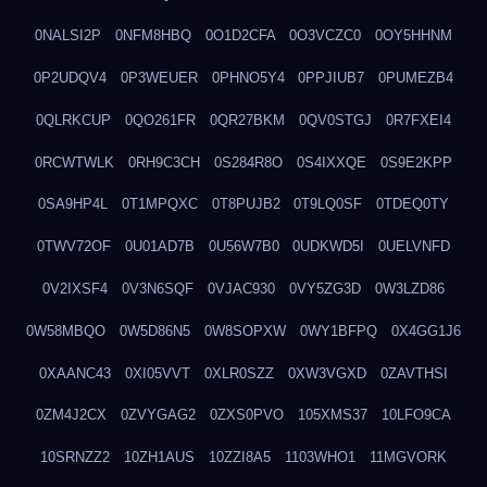
0NALSI2P
0NFM8HBQ
0O1D2CFA
0O3VCZC0
0OY5HHNM
0P2UDQV4
0P3WEUER
0PHNO5Y4
0PPJIUB7
0PUMEZB4
0QLRKCUP
0QO261FR
0QR27BKM
0QV0STGJ
0R7FXEI4
0RCWTWLK
0RH9C3CH
0S284R8O
0S4IXXQE
0S9E2KPP
0SA9HP4L
0T1MPQXC
0T8PUJB2
0T9LQ0SF
0TDEQ0TY
0TWV72OF
0U01AD7B
0U56W7B0
0UDKWD5I
0UELVNFD
0V2IXSF4
0V3N6SQF
0VJAC930
0VY5ZG3D
0W3LZD86
0W58MBQO
0W5D86N5
0W8SOPXW
0WY1BFPQ
0X4GG1J6
0XAANC43
0XI05VVT
0XLR0SZZ
0XW3VGXD
0ZAVTHSI
0ZM4J2CX
0ZVYGAG2
0ZXS0PVO
105XMS37
10LFO9CA
10SRNZZ2
10ZH1AUS
10ZZI8A5
1103WHO1
11MGVORK