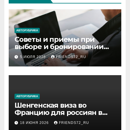
АВТОРУБРИКА
Советы и приемы при
выборе и бронировании
авиабилетов
5 ИЮЛЯ 2026
FRIENDS72_RU
АВТОРУБРИКА
Шенгенская виза во
Францию для россиян в
2026 году: сроки от 3 дней
18 ИЮНЯ 2026
FRIENDS72_RU
и список необходимых