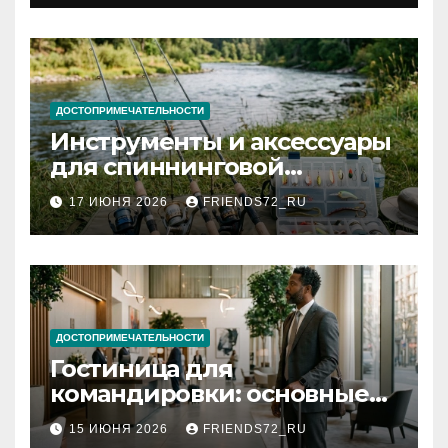
документов
ДОСТОПРИМЕЧАТЕЛЬНОСТИ
Инструменты и аксессуары
для спиннинговой
рыбалки: назначение и
17 ИЮНЯ 2026
FRIENDS72_RU
типы
ДОСТОПРИМЕЧАТЕЛЬНОСТИ
Гостиница для
командировки: основные
критерии выбора
15 ИЮНЯ 2026
FRIENDS72_RU