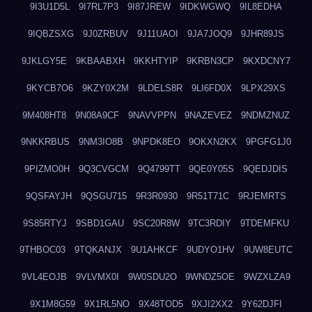
9I3U1D5L
9I7RL7P3
9I87JREW
9IDKWGWQ
9IL8EDHA
9IQBZSXG
9J0ZRBUV
9J11UAOI
9JA7JOQ9
9JHR89JS
9JKLGY5E
9KBAABXH
9KKHTYIP
9KRBN3CP
9KXDCNY7
9KYCB7O6
9KZY0X2M
9LDELS8R
9LI6FD0X
9LPX29XS
9M408HT8
9N08A9CF
9NAVVPPN
9NAZEVEZ
9NDMZNUZ
9NKKRBUS
9NM3IO8B
9NPDK8EO
9OKXN2KX
9PGFG1J0
9PIZMO0H
9Q3CVGCM
9Q4799TT
9QE0Y05S
9QEDJDIS
9QSFAYJH
9QSGU715
9R3R0930
9R51T71C
9RJEMRTS
9S85RTYJ
9SBD1GAU
9SC20R8W
9TC3RDIY
9TDEMFKU
9THBOC03
9TQKANJX
9U1AHKCF
9UDYO1HV
9UW8EUTC
9VL4EOJB
9VLVMX0I
9W0SDU2O
9WNDZ5OE
9WZXLZA9
9X1M8G59
9X1RL5NO
9X48TOD5
9XJI2XX2
9Y62DJFI