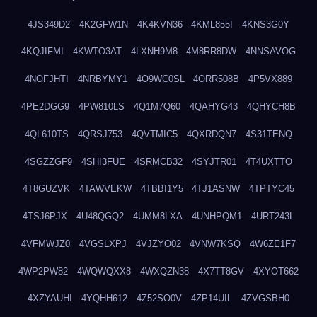
4JS349D2
4K2GFW1N
4K4KVN36
4KML855I
4KNS3G0Y
4KQJIFMI
4KWTO3AT
4LXNH9M8
4M8RR8DW
4NNSAVOG
4NOFJHTI
4NRBYMY1
4O9WC0SL
4ORR508B
4P5VX889
4PE2DGG9
4PW810LS
4Q1M7Q60
4QAHYG43
4QHYCH8B
4QL610TS
4QRSJ753
4QVTMIC5
4QXRDQN7
4S31TENQ
4SGZZGF9
4SHI3FUE
4SRMCB32
4SYJTR01
4T4UXTTO
4T8GUZVK
4TAWVEKW
4TBBI1Y5
4TJ1ASNW
4TPTYC45
4TSJ6PJX
4U48QGQ2
4UMM8LXA
4UNHPQM1
4URT243L
4VFMWJZ0
4VGSLXPJ
4VJZYO02
4VNW7KSQ
4W6ZE1F7
4WP2PW82
4WQWQXX8
4WXQZN38
4X7TT8GV
4XYOT662
4XZYAUHI
4YQHH612
4Z52SO0V
4ZP14UIL
4ZVGSBH0