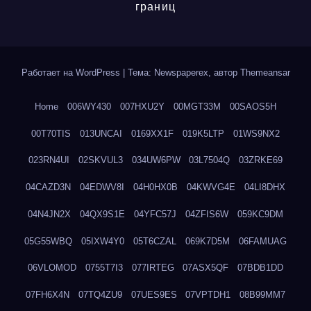
границ
Работает на WordPress
|
Тема: Newspaperex, автор
Themeansar
Home
006WY430
007HXU2Y
00MGT33M
00SAOS5H
00T70TIS
013UNCAI
0169XX1F
019K5LTP
01WS9NX2
023RN4UI
02SKVUL3
034UW6PW
03L7504Q
03ZRKE69
04CAZD3N
04EDWV8I
04H0HX0B
04KWVG4E
04LI8DHX
04N4JN2X
04QX9S1E
04YFC57J
04ZFIS6W
059KC9DM
05G55WBQ
05IXW4Y0
05T6CZAL
069K7D5M
06FAMUAG
06VLOMOD
0755T7I3
077IRTEG
07ASX5QF
07BDB1DD
07FH6X4N
07TQ4ZU9
07UES9ES
07VPTDH1
08B99MM7