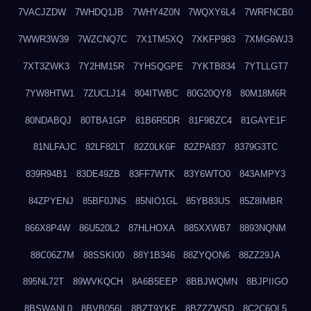
7VACJZDW
7WHDQ1JB
7WHY4Z0N
7WQXY6L4
7WRFNCB0
7WWR3W39
7WZCNQ7C
7X1TM5XQ
7XKFP983
7XMG6WJ3
7XT3ZWK3
7Y2HM15R
7YHSQGPE
7YKTB834
7YTLLGT7
7YW8HTW1
7ZUCLJ14
804ITWBC
80G20QY8
80M18M6R
80NDABQJ
80TBA1GP
81B6R5DR
81F9BZC4
81GAYE1F
81NLFAJC
82LF82LT
82Z0LK6F
82ZPA837
8379G3TC
839R94B1
83DE49ZB
83FF7WTK
83Y6WTO0
843AMPY3
84ZPYENJ
85BF0JNS
85NIO1GL
85YB83US
85Z8IMBR
866X8P4W
86U520L2
87HLHOXA
885XXWB7
8893NQNM
88C06Z7M
88SSKI00
88Y1B346
88ZYQON6
88ZZ29JA
895NL72T
89WVKQCH
8A6B5EEP
8BBJWQMN
8BJPIIGO
8BSWANL0
8BVB056I
8BZT9YKF
8BZZZWSD
8C2C6QL5