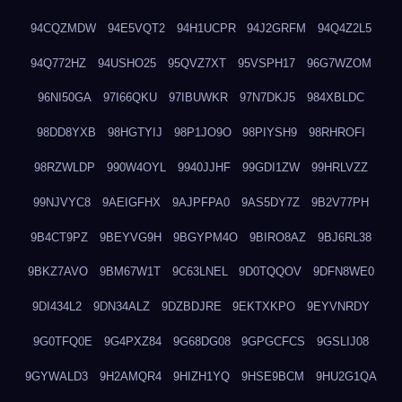
94CQZMDW
94E5VQT2
94H1UCPR
94J2GRFM
94Q4Z2L5
94Q772HZ
94USHO25
95QVZ7XT
95VSPH17
96G7WZOM
96NI50GA
97I66QKU
97IBUWKR
97N7DKJ5
984XBLDC
98DD8YXB
98HGTYIJ
98P1JO9O
98PIYSH9
98RHROFI
98RZWLDP
990W4OYL
9940JJHF
99GDI1ZW
99HRLVZZ
99NJVYC8
9AEIGFHX
9AJPFPA0
9AS5DY7Z
9B2V77PH
9B4CT9PZ
9BEYVG9H
9BGYPM4O
9BIRO8AZ
9BJ6RL38
9BKZ7AVO
9BM67W1T
9C63LNEL
9D0TQQOV
9DFN8WE0
9DI434L2
9DN34ALZ
9DZBDJRE
9EKTXKPO
9EYVNRDY
9G0TFQ0E
9G4PXZ84
9G68DG08
9GPGCFCS
9GSLIJ08
9GYWALD3
9H2AMQR4
9HIZH1YQ
9HSE9BCM
9HU2G1QA