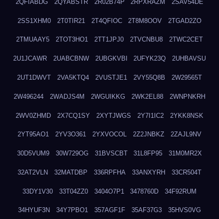
2QFIABDG
2QYABSTR
2R02B74P
2RPXRAZM
2SAV54DE
2SS1XHM0
2T0TIR21
2T4QFIOC
2T8M8OOV
2TGAD2ZO
2TMUAAY5
2TOT3HO1
2TT1JPJ0
2TVCNBU8
2TWC2CET
2U1JCAWR
2UABCBNW
2UBGKVBI
2UFYK23Q
2UHBAVSU
2UT1DWVT
2VA5KTQ4
2VUSTJE1
2VY55Q8B
2W29565T
2W496244
2WADJS4M
2WGUIKKG
2WK2EL88
2WNPNKRH
2WV0ZHMD
2X7CQ1SY
2XYTJWGS
2Y7I1IC2
2YKK8NSK
2YT95AO1
2YV3O361
2YXVOCOL
2Z2JNBKZ
2ZAJL9NV
30D5VUM9
30W729OG
31BVSCBT
31L8FP95
31M0MR2X
32AT2VLN
32MATDBP
336RPFHA
33ANXYRH
33CR504T
33DY1V30
33T04ZZ0
3404O7P1
3478760D
34F92RUM
34HYUF3N
34Y7PBO1
357AGF1F
35AF37G3
35HVS0VG