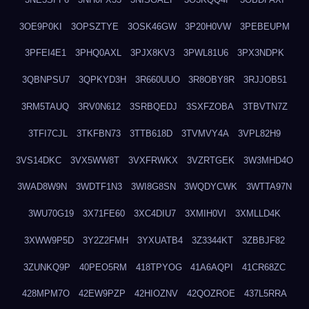
3OE9P0KI
3OPSZTYE
3OSK46GW
3P20H0VW
3PEBEUPM
3PFEI4E1
3PHQ0AXL
3PJX8KV3
3PWL81U6
3PX3NDPK
3QBNPSU7
3QPKYD3H
3R660UUO
3R8OBY8R
3RJJOB51
3RM5TAUQ
3RV0N612
3SRBQEDJ
3SXFZOBA
3TBVTN7Z
3TFI7CJL
3TKFBN73
3TTB618D
3TVMVY4A
3VPL82H9
3VS14DKC
3VX5WW8T
3VXFRWKX
3VZRTGEK
3W3MHD4O
3WAD8W9N
3WDTF1N3
3WI8G8SN
3WQDYCWK
3WTTA97N
3WU70G19
3X71FE60
3XC4DIU7
3XMIH0VI
3XMLLD4K
3XWW9P5D
3Y2Z2FMH
3YXUATB4
3Z3344KT
3ZBBJF82
3ZUNKQ9P
40PEO5RM
418TPYOG
41A6AQPI
41CR68ZC
428MPM7O
42EW9PZP
42HIOZNV
42QOZROE
437L5RRA