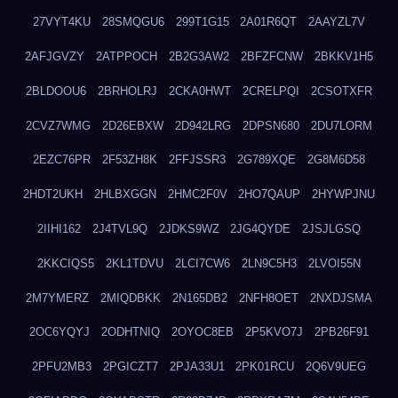
27VYT4KU
28SMQGU6
299T1G15
2A01R6QT
2AAYZL7V
2AFJGVZY
2ATPPOCH
2B2G3AW2
2BFZFCNW
2BKKV1H5
2BLDOOU6
2BRHOLRJ
2CKA0HWT
2CRELPQI
2CSOTXFR
2CVZ7WMG
2D26EBXW
2D942LRG
2DPSN680
2DU7LORM
2EZC76PR
2F53ZH8K
2FFJSSR3
2G789XQE
2G8M6D58
2HDT2UKH
2HLBXGGN
2HMC2F0V
2HO7QAUP
2HYWPJNU
2IIHI162
2J4TVL9Q
2JDKS9WZ
2JG4QYDE
2JSJLGSQ
2KKCIQS5
2KL1TDVU
2LCI7CW6
2LN9C5H3
2LVOI55N
2M7YMERZ
2MIQDBKK
2N165DB2
2NFH8OET
2NXDJSMA
2OC6YQYJ
2ODHTNIQ
2OYOC8EB
2P5KVO7J
2PB26F91
2PFU2MB3
2PGICZT7
2PJA33U1
2PK01RCU
2Q6V9UEG