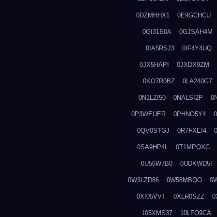
0DZMHHX1
0E9GCHCU
0GI31E0A
0GJSAH4M
0IA5RSJ3
0IF4Y4UQ
0JX5HAPI
0JXDX9ZM
0KO7R0BZ
0LA240G7
0N1LZI50
0NALSI2P
0
0P3WEUER
0PHNO5Y4
0QV0STGJ
0R7FXEI4
0SA9HP4L
0T1MPQXC
0U56W7B0
0UDKWD5I
0W3LZD86
0W58MBQO
0
0XI05VVT
0XLR0SZZ
0
105XMS37
10LFO9CA