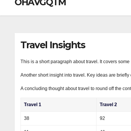
OHAVGQTM
р
a
i
A
а
m
k
p
в
i
p
и
т
Travel Insights
ь
This is a short paragraph about travel. It covers some 
Another short insight into travel. Key ideas are briefl
A concluding thought about travel to round off the cont
Travel 1
Travel 2
38
92