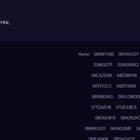
ниц
Home
006WY430
007HXU2Y
019K5LTP
01WS9NX2
04CAZD3N
04EDWV8I
04YFC57J
04ZFIS6W
06FAMUAG
06VLOMOD
07TQ4ZU9
07UES9ES
08G6A3PD
08HJRZK
09RKK0JO
0A54G2WE
0
0BPJ04DK
0BSHJVOT