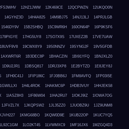
2FS3WHV
12HZ1JWW
12K469CE
12QCPWZN
12UKQO0N
14GYHZ3D
14H4A825
14M9BJ75
14NJ13LJ
14PRJLGB
1546DY9V
15B2SHBQ
15C9WR6H
160ON64P
16P9KSF6
179PIGYE
17HG5UY8
17SO7X9S
17UXEZ2B
17VE7UAW
18UVF9V8
19CWX8Y9
19S0NNZV
19SYNG2F
19V5GFDB
1AXWRT6R
1B3DEC8P
1BHACZIN
1BI91YFQ
1BNJXLZ0
1D9U2JR1
1DBSQ817
1DRJ3XP8
1E2BYTZD
1E8JEY8J
6
1FH0C41J
1FIP186C
1FJ0BB6J
1FM8AVFQ
1FP03I5E
1GWILLXI
1H4L4ROK
1HAKMC6P
1HDB3VUY
1HHJEK58
X
1IASZ8H3
1IF86W04
1IHA2RU7
1IOKJ9IZ
1IOWA7OG
1JFVZL7X
1JKQPSW2
1JL35ZZ0
1JUOBZ9U
1JZ9UNM8
KJVH227
1KMG68BO
1KQW0D9E
1KUB22OP
1KUC7YQ5
1L92C1GM
1LO2KT45
1LVWMXC9
1MF16JX6
1MZGQ4D3