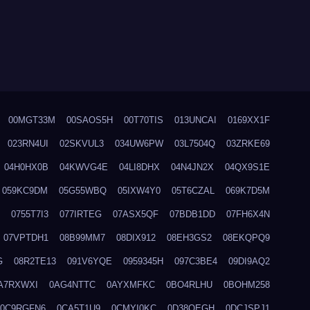
00MGT33M
00SAOS5H
00T70TIS
013UNCAI
0169XX1F
023RN4UI
02SKVUL3
034UW6PW
03L7504Q
03ZRKE69
04H0HX0B
04KWVG4E
04LI8DHX
04N4JN2X
04QX9S1E
059KC9DM
05G55WBQ
05IXW4Y0
05T6CZAL
069K7D5M
0755T7I3
077IRTEG
07ASX5QF
07BDB1DD
07FH6X4N
07VPTDH1
08B99MM7
08DIX912
08EH3GS2
08EKQPQ9
G
08R2TE13
091V6YQE
0959345H
097C3BE4
09DI9AQ2
A7RXWXI
0AG4NTTC
0AYXMFKC
0BO4RLHU
0BOHM258
0C9RGFN6
0CA5T1U9
0CMYI0KC
0D38QEGH
0DCJSPJ1