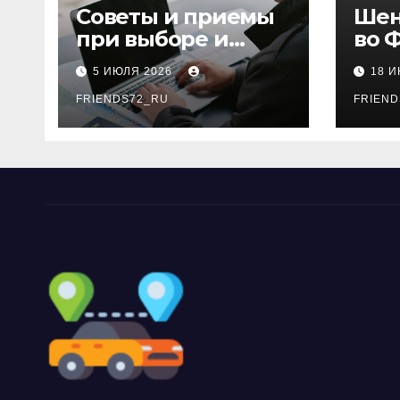
Советы и приемы
Шен
при выборе и
во 
бронировании
рос
5 ИЮЛЯ 2026
18 
авиабилетов
году
FRIENDS72_RU
дне
FRIEND
нео
док