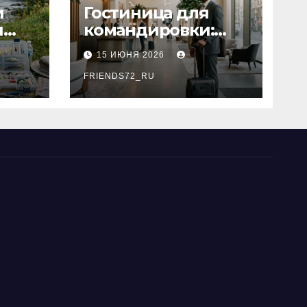
и
Гостиница для
я
командировки:
основные
15 ИЮНЯ 2026
критерии выбора
типы
FRIENDS72_RU