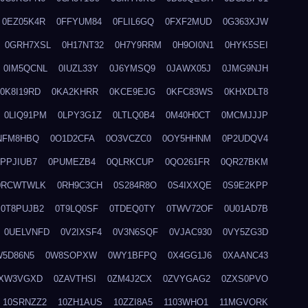
0EZ05K4R
0FFYUM84
0FLIL6GQ
0FXF2MUD
0G363XJW
0GRH7XSL
0H17NT32
0H7Y9RRM
0H9OI0N1
0HYK5SEI
0IM5QCNL
0IUZL33Y
0J6YMSQ9
0JAWX05J
0JMG9NJH
0K8I19RD
0KA2KHRR
0KCE9EJG
0KFC83WS
0KHXDLT8
0LIQ91PM
0LPY3G1Z
0LTLQ0B4
0M40H0CT
0MCMJJJP
NFM8HBQ
0O1D2CFA
0O3VCZC0
0OY5HHNM
0P2UDQV4
0PPJIUB7
0PUMEZB4
0QLRKCUP
0QO261FR
0QR27BKM
0RCWTWLK
0RH9C3CH
0S284R8O
0S4IXXQE
0S9E2KPP
0T8PUJB2
0T9LQ0SF
0TDEQ0TY
0TWV72OF
0U01AD7B
0UELVNFD
0V2IXSF4
0V3N6SQF
0VJAC930
0VY5ZG3D
W5D86N5
0W8SOPXW
0WY1BFPQ
0X4GG1J6
0XAANC43
XW3VGXD
0ZAVTHSI
0ZM4J2CX
0ZVYGAG2
0ZXS0PVO
10SRNZZ2
10ZH1AUS
10ZZI8A5
1103WHO1
11MGVORK