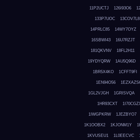
11P2UCTJ
126I93O6
1
133P7UOC
13COV7L8
14PRLC85
14WY7OYZ
16SBWI43
16U7RZJT
181QKVNV
18FL2H11
19YDYQRW
1AU5Q96D
1BR5X4KO
1CFFT9FI
1EN94O56
1EZXAZS
1GL2VJGH
1GRISVQA
1HR93CXT
1I70CGZ
1IWGPKRW
1JEZBYO7
1K1OOBX2
1KJONM1Y
1
1KVUSEU1
1L0EECVC