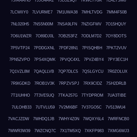
7JIRAAHO
7JJO4AR2
7JLOZ9Q7
7KWC77GK
7LALYSM0
7LCWIIY0
7LVURME7
7M1UWA38
7MHLTVDG
7MM4F50B
7NL020H5
7NS5N00M
7NSA9LFN
7NZIGFWV
7O15HQUY
7O6U1WZR
7O89DJ0L
7OB253FZ
7ODLM7D2
7OY8DOTS
7P5VTP24
7PDDGXNL
7PDF28N1
7PISQHBH
7PKT2VUV
7PN5ZVPO
7PS4XQMK
7PVQC4XL
7PVZ4BY4
7PY3EC1H
7Q1VZL8M
7QAQLLVB
7QP7DLC5
7QSLGYCU
7R0ZOLUX
7R9IGDKD
7ROB1V3K
7RPZVSPJ
7RX9CIDZ
7SH2DRLB
7T1IUHHO
7T3VE5UQ
7TKA257G
7TYDPROM
7UA3TIBE
7ULOHB33
7UTVLU59
7V2MI6BF
7V37GO5C
7V513WU4
7VACJZDW
7WHDQ1JB
7WHY4Z0N
7WQXY6L4
7WRFNCB0
7WWR3W39
7WZCNQ7C
7X1TM5XQ
7XKFP983
7XMG6WJ3