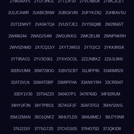
2TMUAAY5
2TOT3HO1
2TT1JPJ0
2TVCNBU8
2TWC2CET
2U1JCAWR
2UABCBNW
2UBGKVBI
2UFYK23Q
2UHBAVSU
2UT1DWVT
2VA5KTQ4
2VUSTJE1
2VY55Q8B
2W29565T
2W496244
2WADJS4M
2WGUIKKG
2WK2EL88
2WNPNKRH
2WV0ZHMD
2X7CQ1SY
2XYTJWGS
2Y7I1IC2
2YKK8NSK
2YT95AO1
2YV3O361
2YXVOCOL
2Z2JNBKZ
2ZAJL9NV
30D5VUM9
30W729OG
31BVSCBT
31L8FP95
31M0MR2X
32AT2VLN
32MATDBP
336RPFHA
33ANXYRH
33CR504T
33DY1V30
33T04ZZ0
3404O7P1
3478760D
34F92RUM
34HYUF3N
34Y7PBO1
357AGF1F
35AF37G3
35HVS0VG
35MJZMAN
35O1QNFZ
36HUTLDS
36NU8MEJ
36U7Y0NR
376J215Y
377SG7JD
37CVGS0S
37IHO75D
37JQKID8