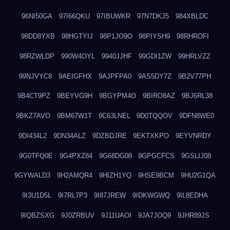
96NI50GA
97I66QKU
97IBUWKR
97N7DKJ5
984XBLDC
98DD8YXB
98HGTYIJ
98P1JO9O
98PIYSH9
98RHROFI
98RZWLDP
990W4OYL
9940JJHF
99GDI1ZW
99HRLVZZ
99NJVYC8
9AEIGFHX
9AJPFPA0
9AS5DY7Z
9B2V77PH
9B4CT9PZ
9BEYVG9H
9BGYPM4O
9BIRO8AZ
9BJ6RL38
9BKZ7AVO
9BM67W1T
9C63LNEL
9D0TQQOV
9DFN8WE0
9DI434L2
9DN34ALZ
9DZBDJRE
9EKTXKPO
9EYVNRDY
9G0TFQ0E
9G4PXZ84
9G68DG08
9GPGCFCS
9GSLIJ08
9GYWALD3
9H2AMQR4
9HIZH1YQ
9HSE9BCM
9HU2G1QA
9I3U1D5L
9I7RL7P3
9I87JREW
9IDKWGWQ
9IL8EDHA
9IQBZSXG
9J0ZRBUV
9J11UAOI
9JA7JOQ9
9JHR89JS