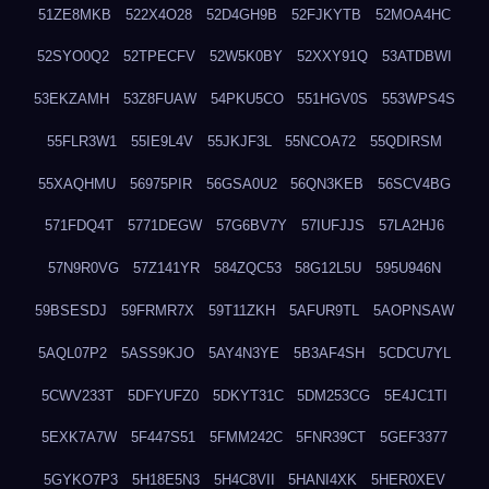
51ZE8MKB
522X4O28
52D4GH9B
52FJKYTB
52MOA4HC
52SYO0Q2
52TPECFV
52W5K0BY
52XXY91Q
53ATDBWI
53EKZAMH
53Z8FUAW
54PKU5CO
551HGV0S
553WPS4S
55FLR3W1
55IE9L4V
55JKJF3L
55NCOA72
55QDIRSM
55XAQHMU
56975PIR
56GSA0U2
56QN3KEB
56SCV4BG
571FDQ4T
5771DEGW
57G6BV7Y
57IUFJJS
57LA2HJ6
57N9R0VG
57Z141YR
584ZQC53
58G12L5U
595U946N
59BSESDJ
59FRMR7X
59T11ZKH
5AFUR9TL
5AOPNSAW
5AQL07P2
5ASS9KJO
5AY4N3YE
5B3AF4SH
5CDCU7YL
5CWV233T
5DFYUFZ0
5DKYT31C
5DM253CG
5E4JC1TI
5EXK7A7W
5F447S51
5FMM242C
5FNR39CT
5GEF3377
5GYKO7P3
5H18E5N3
5H4C8VII
5HANI4XK
5HER0XEV