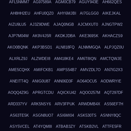
AFL5NMM7
AG97589A
AGM0CB79
AGUY943E
AH662QES
AH8HH2EU
AHFU0QZ0
AHY6MJBI
AI7GLGG0
AIKEJKAL
AIZU9LU5
AJ3Z9DWE
AJAQ0NGB
AJCMXUT0
AJNGTPW2
AJP7M04W
AK9V4J5R
AKDKJDBA
AKE369SK
AKHACZS9
AKO0BQNK
AKP3BSD1
ALN818FQ
ALNMMGQA
ALPJQZ0U
ALXRLZ9J
ALZWDEI8
AM418KE4
AM6T8IQN
AMCTQWJE
AME5CQHX
AMIFCKB1
AMPS54B7
AMVZDL7O
AN7IG2X3
ANEITT4Q
ANIG0U87
ANN06D3F
AO64OCU5
AODWRYIE
AOQQ4Z9G
APRGTCDU
AQICKU42
AQOO257M
AQT297DF
ARD337YV
ARK5NSY6
ARV3FPUK
ARWDMB4X
AS56EF7H
AS63TE5K
ASGN8UO7
ASI6MI04
ASK530TS
ASNNY8QC
ASY5VCEL
AT4YQM8I
ATBAB3ZY
ATSKB2VL
ATTFE5FR