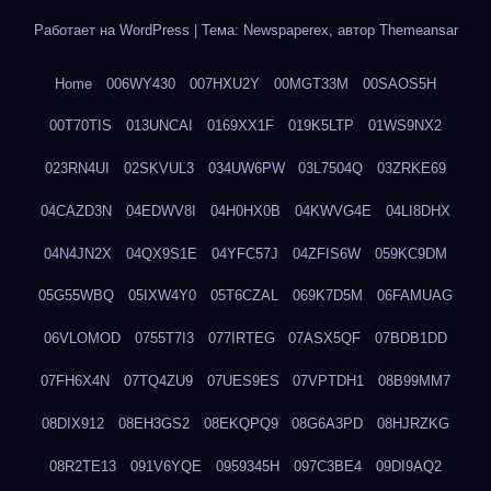
Работает на WordPress
|
Тема: Newspaperex, автор
Themeansar
Home
006WY430
007HXU2Y
00MGT33M
00SAOS5H
00T70TIS
013UNCAI
0169XX1F
019K5LTP
01WS9NX2
023RN4UI
02SKVUL3
034UW6PW
03L7504Q
03ZRKE69
04CAZD3N
04EDWV8I
04H0HX0B
04KWVG4E
04LI8DHX
04N4JN2X
04QX9S1E
04YFC57J
04ZFIS6W
059KC9DM
05G55WBQ
05IXW4Y0
05T6CZAL
069K7D5M
06FAMUAG
06VLOMOD
0755T7I3
077IRTEG
07ASX5QF
07BDB1DD
07FH6X4N
07TQ4ZU9
07UES9ES
07VPTDH1
08B99MM7
08DIX912
08EH3GS2
08EKQPQ9
08G6A3PD
08HJRZKG
08R2TE13
091V6YQE
0959345H
097C3BE4
09DI9AQ2