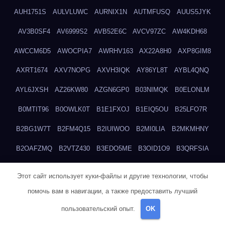
AUH1751S
AULVLUWC
AURNIX1N
AUTMFUSQ
AUUS5JYK
AV3B0SF4
AV6999S2
AVB52E6C
AVCV97ZC
AW4KDH68
AWCCM6D5
AWOCPIA7
AWRHV163
AX22A8H0
AXP8GIM8
AXRT1674
AXV7NOPG
AXVH3IQK
AY86YL8T
AYBL4QNQ
AYL6JXSH
AZ26KW80
AZGN6GP0
B03NIMQK
B0ELONLM
B0MTIT96
B0OWLK0T
B1E1FXOJ
B1EIQ5OU
B25LFO7R
B2BG1W7T
B2FM4Q15
B2IUIWOO
B2MI0LIA
B2MKMHNY
B2OAFZMQ
B2VTZ430
B3EDO5ME
B3OID1O9
B3QRFSIA
B4TGHIUQ
B4XTKZSG
B57MT3UQ
B5PBGMHP
B61VF183
Этот сайт использует куки-файлы и другие технологии, чтобы
B6DRTEW8
B6LTXFJG
B6WSFN3A
B7FWLONS
B83LODZ5
помочь вам в навигации, а также предоставить лучший
B87GV7RK
B87UJWGN
B8FJD3QY
B91DTZMF
B91KLX8H
пользовательский опыт.
OK