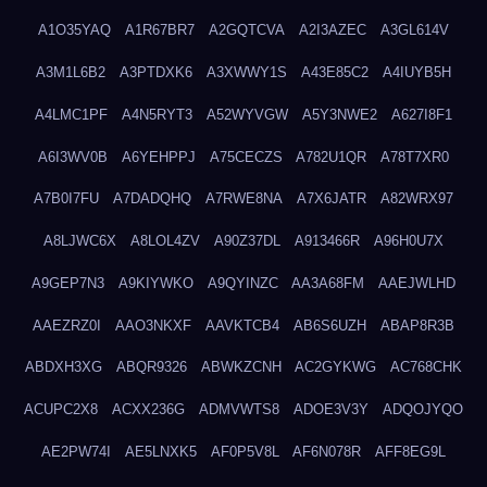
A1O35YAQ
A1R67BR7
A2GQTCVA
A2I3AZEC
A3GL614V
A3M1L6B2
A3PTDXK6
A3XWWY1S
A43E85C2
A4IUYB5H
A4LMC1PF
A4N5RYT3
A52WYVGW
A5Y3NWE2
A627I8F1
A6I3WV0B
A6YEHPPJ
A75CECZS
A782U1QR
A78T7XR0
A7B0I7FU
A7DADQHQ
A7RWE8NA
A7X6JATR
A82WRX97
A8LJWC6X
A8LOL4ZV
A90Z37DL
A913466R
A96H0U7X
A9GEP7N3
A9KIYWKO
A9QYINZC
AA3A68FM
AAEJWLHD
AAEZRZ0I
AAO3NKXF
AAVKTCB4
AB6S6UZH
ABAP8R3B
ABDXH3XG
ABQR9326
ABWKZCNH
AC2GYKWG
AC768CHK
ACUPC2X8
ACXX236G
ADMVWTS8
ADOE3V3Y
ADQOJYQO
AE2PW74I
AE5LNXK5
AF0P5V8L
AF6N078R
AFF8EG9L