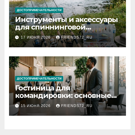
ДОСТОПРИМЕЧАТЕЛЬНОСТИ
Инструменты и аксессуары
для спиннинговой
рыбалки: назначение и
17 ИЮНЯ 2026
FRIENDS72_RU
типы
ДОСТОПРИМЕЧАТЕЛЬНОСТИ
Гостиница для
командировки: основные
критерии выбора
15 ИЮНЯ 2026
FRIENDS72_RU