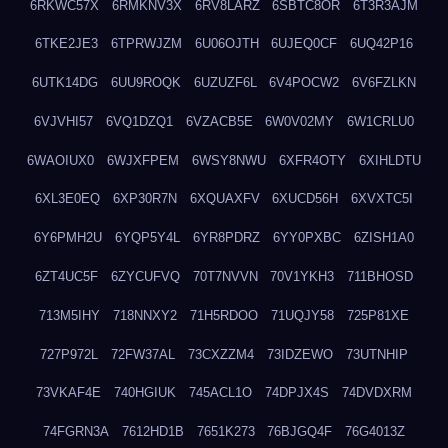
6RKWC57X
6RMKNV3X
6RV8LARZ
6SBTC8OR
6T3R3AJM
6TKE2JE3
6TPRWJZM
6U06OJTH
6UJEQ0CF
6UQ42P16
6UTK14DG
6UU9ROQK
6UZUZF6L
6V4POCW2
6V6FZLKN
6VJVHI57
6VQ1DZQ1
6VZACB5E
6W0V02MY
6W1CRLU0
6WAOIUX0
6WJXFPEM
6WSY8NWU
6XFR4OTY
6XIHLDTU
6XL3E0EQ
6XP30R7N
6XQUAXFV
6XUCD56H
6XVXTC5I
6Y6PMH2U
6YQP5Y4L
6YR8PDRZ
6YY0PXBC
6ZISH1A0
6ZT4UC5F
6ZYCUFVQ
70T7NVVN
70V1YKH3
711BHOSD
713M5IHY
718NNXY2
71H5RDOO
71UQJY58
725P81XE
727P972L
72FW37AL
73CXZZM4
73IDZEWO
73UTNHIP
73VKAF4E
740HGIUK
745ACL1O
74DPJX4S
74DVDXRM
74FGRN3A
7612HD1B
7651K273
76BJGQ4F
76G4013Z