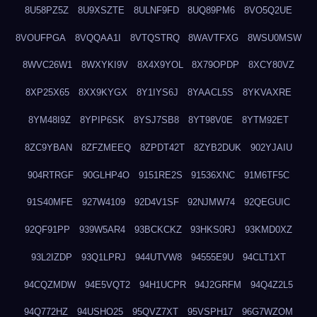
8U58PZ5Z
8U9XSZTE
8ULNF9FD
8UQ89PM6
8VO5Q2UE
8VOUFPGA
8VQQAA1I
8VTQSTRQ
8WAVTFXG
8WSU0MSW
8WVC26W1
8WXYKI9V
8X4X9YOL
8X79OPDP
8XCY80VZ
8XP25X65
8XX9KYGX
8Y1IYS6J
8YAACL5S
8YKVAXRE
8YM48I9Z
8YPIP6SK
8YSJ7SB8
8YT98V0E
8YTM92ET
8ZC9YBAN
8ZFZMEEQ
8ZPDT42T
8ZYB2DUK
902YJAIU
904RTRGF
90GLHP4O
9151RE2S
91536XNC
91M6TF5C
91S40MFE
927W4109
92D4V1SF
92NJMW74
92QEGUIC
92QF91PP
939W5AR4
93BCKCKZ
93HKS0RJ
93KMD0XZ
93L2IZDP
93Q1LPRJ
944UTVW8
94555E9U
94CLT1XT
94CQZMDW
94E5VQT2
94H1UCPR
94J2GRFM
94Q4Z2L5
94Q772HZ
94USHO25
95QVZ7XT
95VSPH17
96G7WZOM