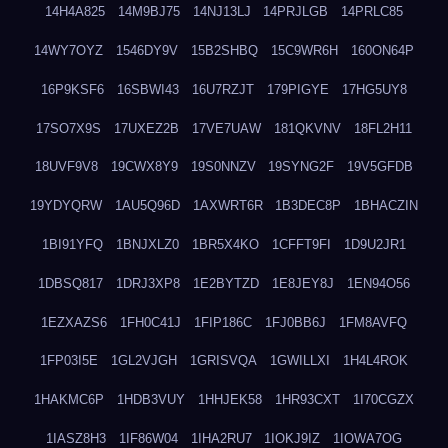
14H4A825
14M9BJ75
14NJ13LJ
14PRJLGB
14PRLC85
14WY7OYZ
1546DY9V
15B2SHBQ
15C9WR6H
160ON64P
16P9KSF6
16SBWI43
16U7RZJT
179PIGYE
17HG5UY8
17SO7X9S
17UXEZ2B
17VE7UAW
181QKVNV
18FL2H11
18UVF9V8
19CWX8Y9
19S0NNZV
19SYNG2F
19V5GFDB
19YDYQRW
1AU5Q96D
1AXWRT6R
1B3DEC8P
1BHACZIN
1BI91YFQ
1BNJXLZ0
1BR5X4KO
1CFFT9FI
1D9U2JR1
1DBSQ817
1DRJ3XP8
1E2BYTZD
1E8JEY8J
1EN94O56
1EZXAZS6
1FH0C41J
1FIP186C
1FJ0BB6J
1FM8AVFQ
1FP03I5E
1GL2VJGH
1GRISVQA
1GWILLXI
1H4L4ROK
1HAKMC6P
1HDB3VUY
1HHJEK58
1HR93CXT
1I70CGZX
1IASZ8H3
1IF86W04
1IHA2RU7
1IOKJ9IZ
1IOWA7OG