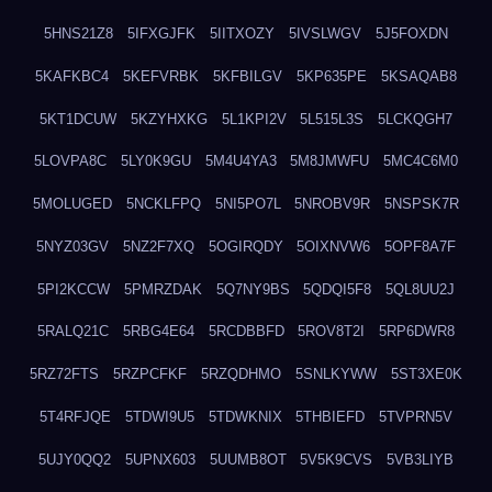
5HNS21Z8
5IFXGJFK
5IITXOZY
5IVSLWGV
5J5FOXDN
5KAFKBC4
5KEFVRBK
5KFBILGV
5KP635PE
5KSAQAB8
5KT1DCUW
5KZYHXKG
5L1KPI2V
5L515L3S
5LCKQGH7
5LOVPA8C
5LY0K9GU
5M4U4YA3
5M8JMWFU
5MC4C6M0
5MOLUGED
5NCKLFPQ
5NI5PO7L
5NROBV9R
5NSPSK7R
5NYZ03GV
5NZ2F7XQ
5OGIRQDY
5OIXNVW6
5OPF8A7F
5PI2KCCW
5PMRZDAK
5Q7NY9BS
5QDQI5F8
5QL8UU2J
5RALQ21C
5RBG4E64
5RCDBBFD
5ROV8T2I
5RP6DWR8
5RZ72FTS
5RZPCFKF
5RZQDHMO
5SNLKYWW
5ST3XE0K
5T4RFJQE
5TDWI9U5
5TDWKNIX
5THBIEFD
5TVPRN5V
5UJY0QQ2
5UPNX603
5UUMB8OT
5V5K9CVS
5VB3LIYB