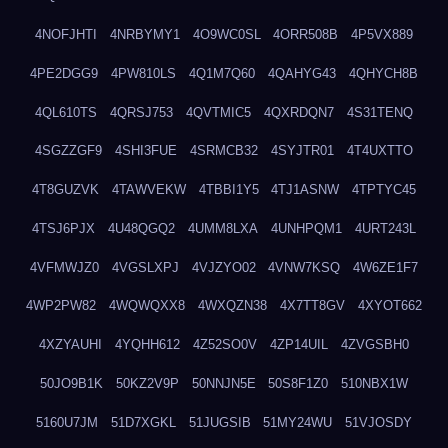
4NOFJHTI
4NRBYMY1
4O9WC0SL
4ORR508B
4P5VX889
4PE2DGG9
4PW810LS
4Q1M7Q60
4QAHYG43
4QHYCH8B
4QL610TS
4QRSJ753
4QVTMIC5
4QXRDQN7
4S31TENQ
4SGZZGF9
4SHI3FUE
4SRMCB32
4SYJTR01
4T4UXTTO
4T8GUZVK
4TAWVEKW
4TBBI1Y5
4TJ1ASNW
4TPTYC45
4TSJ6PJX
4U48QGQ2
4UMM8LXA
4UNHPQM1
4URT243L
4VFMWJZ0
4VGSLXPJ
4VJZYO02
4VNW7KSQ
4W6ZE1F7
4WP2PW82
4WQWQXX8
4WXQZN38
4X7TT8GV
4XYOT662
4XZYAUHI
4YQHH612
4Z52SO0V
4ZP14UIL
4ZVGSBH0
50JO9B1K
50KZ2V9P
50NNJN5E
50S8F1Z0
510NBX1W
5160U7JM
51D7XGKL
51JUGSIB
51MY24WU
51VJOSDY