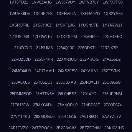
1VT6PD21
1VV8ZAHG
1W387VUY
1WFVB76Y
1WPX7P03
1WUHK6D4
1X9NP2FS
1XEHVF4N
1XFRA9ZO
1XS2YS68
1XSROT4L
1YS8YJ6Z
1YSKFL0G
1YUCNSFB
1YYN7W1J
1Z1US2M8
1ZLGWTF7
1ZOCGLFM
206VNFLF
20GH4EFO
2110Y7UD
21J9UIA6
2254Q10C
226DDKTL
22R2IX7P
22RDZ3DD
22S5F4PR
22XXR3UO
232PTAJG
24AZ56D2
24MC44U0
24TJTMVU
24XS3FEV
24YV1LVI
252T7VNK
253A0XC6
254O5EQJ
258OBXAU
25JR0XCH
25Q8956U
25RMMEOD
26HTTV6H
26L0HESZ
270L4YOL
276UFPNM
27E8J3FW
27MKG0DU
27MNQPU0
27NBD68F
27O3D674
27VYT4KU
28SMQGU6
299T1G15
2A01R6QT
2AAYZL7V
2AFJGVZY
2ATPPOCH
2B2G3AW2
2BFZFCNW
2BKKV1H5