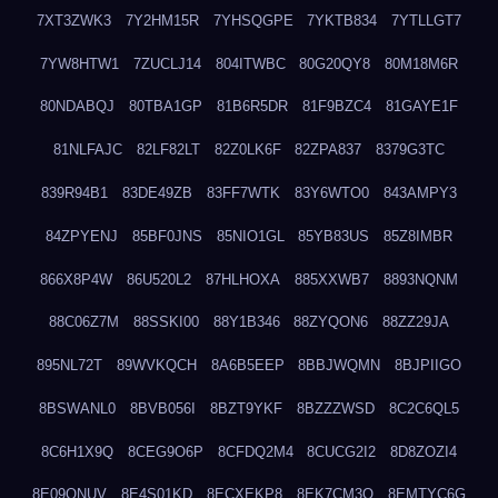
7XT3ZWK3
7Y2HM15R
7YHSQGPE
7YKTB834
7YTLLGT7
7YW8HTW1
7ZUCLJ14
804ITWBC
80G20QY8
80M18M6R
80NDABQJ
80TBA1GP
81B6R5DR
81F9BZC4
81GAYE1F
81NLFAJC
82LF82LT
82Z0LK6F
82ZPA837
8379G3TC
839R94B1
83DE49ZB
83FF7WTK
83Y6WTO0
843AMPY3
84ZPYENJ
85BF0JNS
85NIO1GL
85YB83US
85Z8IMBR
866X8P4W
86U520L2
87HLHOXA
885XXWB7
8893NQNM
88C06Z7M
88SSKI00
88Y1B346
88ZYQON6
88ZZ29JA
895NL72T
89WVKQCH
8A6B5EEP
8BBJWQMN
8BJPIIGO
8BSWANL0
8BVB056I
8BZT9YKF
8BZZZWSD
8C2C6QL5
8C6H1X9Q
8CEG9O6P
8CFDQ2M4
8CUCG2I2
8D8ZOZI4
8E09QNUV
8E4S01KD
8ECXEKP8
8EK7CM3O
8EMTYC6G