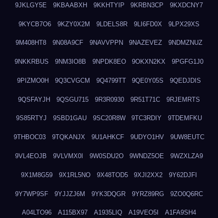
9JKLGY5E
9KBAABXH
9KKHTYIP
9KRBN3CP
9KXDCNY7
9KYCB7O6
9KZY0X2M
9LDELS8R
9LI6FD0X
9LPX29XS
9M408HT8
9N08A9CF
9NAVVPPN
9NAZEVEZ
9NDMZNUZ
9NKKRBUS
9NM3IO8B
9NPDK8EO
9OKXN2KX
9PGFG1J0
9PIZMO0H
9Q3CVGCM
9Q4799TT
9QE0Y05S
9QEDJDIS
9QSFAYJH
9QSGU715
9R3R0930
9R51T71C
9RJEMRTS
9S85RTYJ
9SBD1GAU
9SC20R8W
9TC3RDIY
9TDEMFKU
9THBOC03
9TQKANJX
9U1AHKCF
9UDYO1HV
9UW8EUTC
9VL4EOJB
9VLVMX0I
9W0SDU2O
9WNDZ5OE
9WZXLZA9
9X1M8G59
9X1RL5NO
9X48TOD5
9XJI2XX2
9Y62DJFI
9Y7WP9SF
9YJJZJ6M
9YK3DQGR
9YRZ89RG
9ZO0Q6RC
A04LTO96
A115BX97
A1935LIQ
A19VEO5I
A1FA9SH4