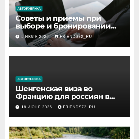
ki
АВТОРУБРИКА
Советы и приемы при
выборе и бронировании
авиабилетов
5 ИЮЛЯ 2026
FRIENDS72_RU
АВТОРУБРИКА
Шенгенская виза во
Францию для россиян в
2026 году: сроки от 3 дней
18 ИЮНЯ 2026
FRIENDS72_RU
и список необходимых
документов