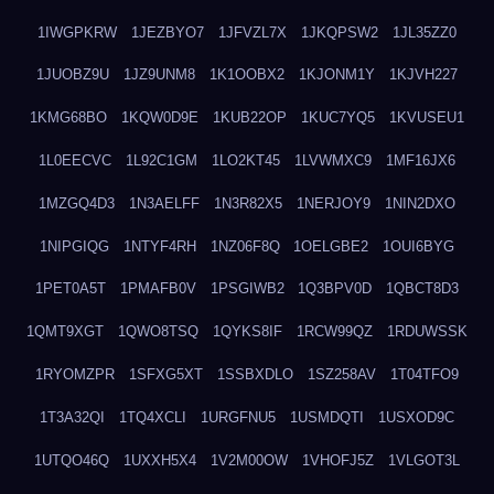
1IWGPKRW
1JEZBYO7
1JFVZL7X
1JKQPSW2
1JL35ZZ0
1JUOBZ9U
1JZ9UNM8
1K1OOBX2
1KJONM1Y
1KJVH227
1KMG68BO
1KQW0D9E
1KUB22OP
1KUC7YQ5
1KVUSEU1
1L0EECVC
1L92C1GM
1LO2KT45
1LVWMXC9
1MF16JX6
1MZGQ4D3
1N3AELFF
1N3R82X5
1NERJOY9
1NIN2DXO
1NIPGIQG
1NTYF4RH
1NZ06F8Q
1OELGBE2
1OUI6BYG
1PET0A5T
1PMAFB0V
1PSGIWB2
1Q3BPV0D
1QBCT8D3
1QMT9XGT
1QWO8TSQ
1QYKS8IF
1RCW99QZ
1RDUWSSK
1RYOMZPR
1SFXG5XT
1SSBXDLO
1SZ258AV
1T04TFO9
1T3A32QI
1TQ4XCLI
1URGFNU5
1USMDQTI
1USXOD9C
1UTQO46Q
1UXXH5X4
1V2M00OW
1VHOFJ5Z
1VLGOT3L