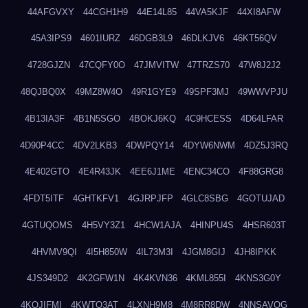
44AFGVXY
44CGH1H9
44E14L85
44VA5KJF
44XI8AFW
45A3IPS9
4601IURZ
46DGB3L9
46DLKJV6
46KT56QV
4728GJZN
47CQFY0O
47JMVITW
47TRZS70
47W8J2J2
48QJBQ0X
49MZ8W4O
49R1GYE9
49SPF3MJ
49WWVPJU
4B13IA3F
4B1N5SGO
4BOKJ6KQ
4C9HCESS
4D64LFAR
4D90P4CC
4DV2LKB3
4DWPQY14
4DYW6NWM
4DZ5J3RQ
4E402GTO
4E4R43JK
4EE6J1ME
4ENC34CO
4F88GRG8
4FDT5ITF
4GHTKFV1
4GJRPJFP
4GLC8SBG
4GOTUJAD
4GTUQOMS
4H5VY3Z1
4HCW1AJA
4HINPU4S
4HSR603T
4HVMV9QI
4I5H850W
4IL73M3I
4JGM8GIJ
4JH8IPKK
4JS349D2
4K2GFW1N
4K4KVN36
4KML855I
4KNS3G0Y
4KQJIFMI
4KWTO3AT
4LXNH9M8
4M8RR8DW
4NNSAVOG