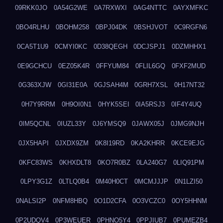
09RKK0JO
0A54G2WE
0A7RXWXI
0AG4NTTC
0AYXMFKC
0BO4RLHU
0BOHM258
0BPJ04DK
0BSHJVOT
0C9RGFN6
0CA5T1U9
0CMYI0KC
0D38QEGH
0DCJSPJ1
0DZMHHX1
0E9GCHCU
0EZ05K4R
0FFYUM84
0FLIL6GQ
0FXF2MUD
0G363XJW
0GI31E0A
0GJSAH4M
0GRH7XSL
0H17NT32
0H7Y9RRM
0H9OI0N1
0HYK5SEI
0IA5RSJ3
0IF4Y4UQ
0IM5QCNL
0IUZL33Y
0J6YMSQ9
0JAWX05J
0JMG9NJH
0JX5HAPI
0JXDX9ZM
0K8I19RD
0KA2KHRR
0KCE9EJG
0KFC83WS
0KHXDLT8
0KO7R0BZ
0LA240G7
0LIQ91PM
0LPY3G1Z
0LTLQ0B4
0M40H0CT
0MCMJJJP
0N1LZI50
0NALSI2P
0NFM8HBQ
0O1D2CFA
0O3VCZC0
0OY5HHNM
0P2UDQV4
0P3WEUER
0PHNO5Y4
0PPJIUB7
0PUMEZB4