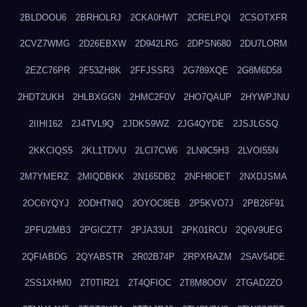
2BLDOOU6
2BRHOLRJ
2CKA0HWT
2CRELPQI
2CSOTXFR
2CVZ7WMG
2D26EBXW
2D942LRG
2DPSN680
2DU7LORM
2EZC76PR
2F53ZH8K
2FFJSSR3
2G789XQE
2G8M6D58
2HDT2UKH
2HLBXGGN
2HMC2F0V
2HO7QAUP
2HYWPJNU
2IIHI162
2J4TVL9Q
2JDKS9WZ
2JG4QYDE
2JSJLGSQ
2KKCIQS5
2KL1TDVU
2LCI7CW6
2LN9C5H3
2LVOI55N
2M7YMERZ
2MIQDBKK
2N165DB2
2NFH8OET
2NXDJSMA
2OC6YQYJ
2ODHTNIQ
2OYOC8EB
2P5KVO7J
2PB26F91
2PFU2MB3
2PGICZT7
2PJA33U1
2PK01RCU
2Q6V9UEG
2QFIABDG
2QYABSTR
2R02B74P
2RPXRAZM
2SAV54DE
2SS1XHM0
2T0TIR21
2T4QFIOC
2T8M8OOV
2TGAD2ZO