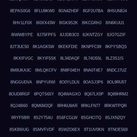
8EPAS0G6
8FLU9KW0
8GN4ZHDF
8GP2U7BA
8HSUN8J4
8HV1LF0X
8I0XX43W
8IGK9S2K
8IKCGRHJ
8IN6KUU1
8IWWBYPE
8J75FPFS
8JJDB3C0
8JKNTZGY
8JO7GZIF
8JT3UC50
8K1AGK5W
8KEKFDIE
8KNPFC99
8KPYSBQS
8KXIFVGC
8KYIF5SK
8L34DAQF
8L74O55L
8LZ3S1IS
8M8UKA3C
8MLQKCFV
8N8F04EH
8NA0T4E7
8NDCJ7UZ
8NGGUDVA
8NPYUIWI
8O0YLDLN
8OASJ3P6
8OL9RU5T
8OUD8RGF
8PQTS65Y
8Q4WAGXO
8Q67LX0P
8Q89HRM2
8QJ48I60
8QM6M2QF
8RH6U9AR
8RKLFN77
8RKWTPQR
8RYF58IR
8S2Y754U
8S6FCGLW
8SGHCITQ
8SJXN2QY
8SKB6IUG
8SMVFVDF
8SWZO6EX
8T1UV0KN
8TNOE569