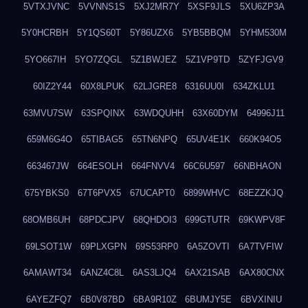
5VTXJVNC
5VVNNS1S
5XJ2MR7Y
5XSF9JLS
5XU6ZP3A
5Y0HCRBH
5Y1QS60T
5Y86UZX6
5YB5BBQM
5YHM530M
5YO667IH
5YO7ZQGL
5Z1BWJEZ
5Z1VP9TD
5ZYFJGV9
60IZ2Y44
60X8LPUK
62LJGRE8
6316UU0I
634ZKLU1
63MVU7SW
63SPQINX
63WDQUHH
63X60DYM
64996J11
659M6G4O
65TIBAG5
65TN6NPQ
65UV4E1K
660K94O5
663467JW
664ESOLH
664FNVV4
66C6U597
66NBHAON
675YBKS0
67T6PVX5
67UCAPT0
6899WHVC
68EZZKJQ
68OMB6UH
68PDCJPV
68QHDOI3
699GTUTR
69KWPV8F
69LSOT1W
69PLXGPN
69S53RP0
6A5ZOVTI
6A7TVFIW
6AMAWT34
6ANZ4C8L
6AS3LJQ4
6AX21SAB
6AX80CNX
6AYEZFQ7
6B0V87BD
6BA9R10Z
6BUMJY5E
6BVXINIU