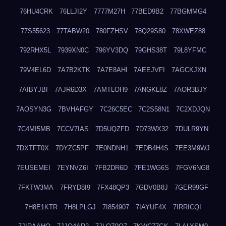
76HU4CRK
76LLJI2Y
7777M27H
77BED9B2
77BGMMG4
77S55623
77TABW20
780FZHSV
78Q29S80
78XWEZ88
792RHX5L
7939XN0C
796YV3DQ
79GHS38T
79L8YFMC
79V4EL6D
7A7B2KTK
7A7E8AHI
7AEEJVFI
7AGCKJXN
7AIBYJBI
7AJR6D3X
7AMTLOH9
7ANGKL8Z
7AOR3BJY
7AOSYN3G
7BVHAFGY
7C26C5EC
7C2S58N1
7C2XDJQN
7C4MI5MB
7CCV7IAS
7D5UQZFD
7D73WX32
7DULR9YN
7DXTFT0X
7DYZC5PF
7E0NDNH1
7EDB4H4S
7EE3M9WJ
7EUSEMEI
7EYNVZ6I
7FB2DR6D
7FE1WG6S
7FGV6NG8
7FKTW3MA
7FRYD8I9
7FX48QP3
7GDV0B8J
7GER99GF
7H8E1KTR
7H8LPLGJ
7I854907
7IAYUF4X
7IRRICQI