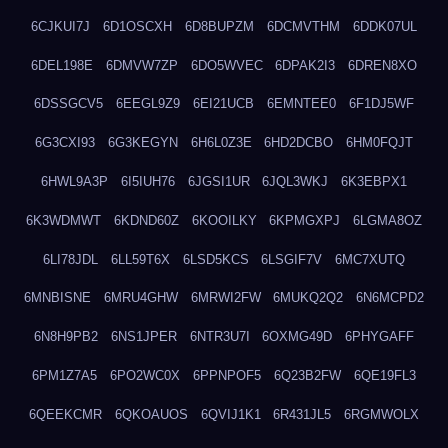
6CJKUI7J
6D1OSCXH
6D8BUPZM
6DCMVTHM
6DDK07UL
6DEL198E
6DMVW7ZP
6DO5WVEC
6DPAK2I3
6DREN8XO
6DSSGCV5
6EEGL9Z9
6EI21UCB
6EMNTEE0
6F1DJ5WF
6G3CXI93
6G3KEGYN
6H6L0Z3E
6HD2DCBO
6HM0FQJT
6HWL9A3P
6I5IUH76
6JGSI1UR
6JQL3WKJ
6K3EBPX1
6K3WDMWT
6KDND60Z
6KOOILKY
6KPMGXPJ
6LGMA8OZ
6LI78JDL
6LL59T6X
6LSD5KCS
6LSGIF7V
6MC7XUTQ
6MNBISNE
6MRU4GHW
6MRWI2FW
6MUKQ2Q2
6N6MCPD2
6N8H9PB2
6NS1JPER
6NTR3U7I
6OXMG49D
6PHYGAFF
6PM1Z7A5
6PO2WC0X
6PPNPOF5
6Q23B2FW
6QE19FL3
6QEEKCMR
6QKOAUOS
6QVIJ1K1
6R431JL5
6RGMWOLX