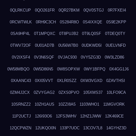
0QLRKCUP
0QO261FR
0QR27BKM
0QV0STGJ
0R7FXEI4
0RCWTWLK
0RH9C3CH
0S284R8O
0S4IXXQE
0S9E2KPP
0SA9HP4L
0T1MPQXC
0T8PUJB2
0T9LQ0SF
0TDEQ0TY
0TWV72OF
0U01AD7B
0U56W7B0
0UDKWD5I
0UELVNFD
0V2IXSF4
0V3N6SQF
0VJAC930
0VY5ZG3D
0W3LZD86
0W58MBQO
0W5D86N5
0W8SOPXW
0WY1BFPQ
0X4GG1J6
0XAANC43
0XI05VVT
0XLR0SZZ
0XW3VGXD
0ZAVTHSI
0ZM4J2CX
0ZVYGAG2
0ZXS0PVO
105XMS37
10LFO9CA
10SRNZZ2
10ZH1AUS
10ZZI8A5
1103WHO1
11MGVORK
11P2UCTJ
126I93O6
12FS3WHV
12HZ1JWW
12K469CE
12QCPWZN
12UKQO0N
133P7UOC
13COV7L8
14GYHZ3D