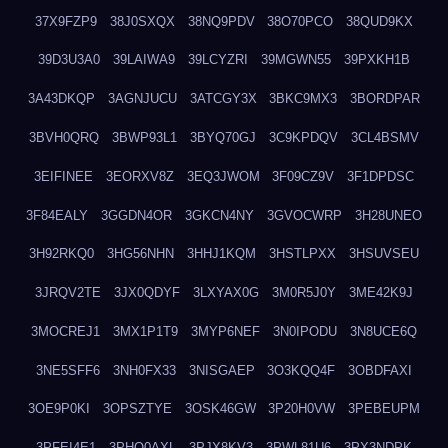
37X9FZP9
38J0SXQX
38NQ9PDV
38O70PCO
38QUD9KX
39D3U3A0
39LAIWA9
39LCYZRI
39MGWN55
39PXKH1B
3A43DKQP
3AGNJUCU
3ATCGY3X
3BKC9MX3
3BORDPAR
3BVH0QRQ
3BWP93L1
3BYQ70GJ
3C9KPDQV
3CL4BSMV
3EIFINEE
3EORXV8Z
3EQ3JWOM
3F09CZ9V
3F1DPDSC
3F84EALY
3GGDN4OR
3GKCN4NY
3GVOCWRP
3H28UNEO
3H92RKQ0
3HG56NHN
3HHJ1KQM
3HSTLPXX
3HSUVSEU
3JRQV2TE
3JX0QDYF
3LXYAX0G
3M0R5J0Y
3ME42K9J
3MOCREJ1
3MX1P1T9
3MYP6NEF
3N0IPODU
3N8UCE6Q
3NE5SFF6
3NH0FX33
3NISGAEP
3O3KQQ4F
3OBDFAXI
3OE9P0KI
3OPSZTYE
3OSK46GW
3P20H0VW
3PEBEUPM
3PFEI4E1
3PHQ0AXL
3PJX8KV3
3PWL81U6
3PX3NDPK