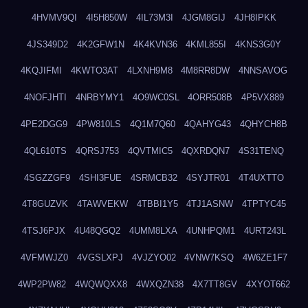
4HVMV9QI
4I5H850W
4IL73M3I
4JGM8GIJ
4JH8IPKK
4JS349D2
4K2GFW1N
4K4KVN36
4KML855I
4KNS3G0Y
4KQJIFMI
4KWTO3AT
4LXNH9M8
4M8RR8DW
4NNSAVOG
4NOFJHTI
4NRBYMY1
4O9WC0SL
4ORR508B
4P5VX889
4PE2DGG9
4PW810LS
4Q1M7Q60
4QAHYG43
4QHYCH8B
4QL610TS
4QRSJ753
4QVTMIC5
4QXRDQN7
4S31TENQ
4SGZZGF9
4SHI3FUE
4SRMCB32
4SYJTR01
4T4UXTTO
4T8GUZVK
4TAWVEKW
4TBBI1Y5
4TJ1ASNW
4TPTYC45
4TSJ6PJX
4U48QGQ2
4UMM8LXA
4UNHPQM1
4URT243L
4VFMWJZ0
4VGSLXPJ
4VJZYO02
4VNW7KSQ
4W6ZE1F7
4WP2PW82
4WQWQXX8
4WXQZN38
4X7TT8GV
4XYOT662