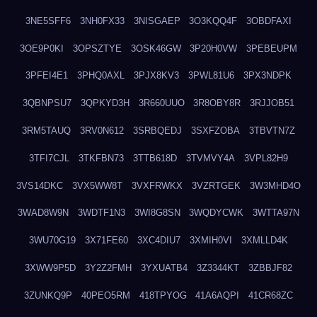
3NE5SFF6
3NH0FX33
3NISGAEP
3O3KQQ4F
3OBDFAXI
3OE9P0KI
3OPSZTYE
3OSK46GW
3P20H0VW
3PEBEUPM
3PFEI4E1
3PHQ0AXL
3PJX8KV3
3PWL81U6
3PX3NDPK
3QBNPSU7
3QPKYD3H
3R660UUO
3R8OBY8R
3RJJOB51
3RM5TAUQ
3RV0N612
3SRBQEDJ
3SXFZOBA
3TBVTN7Z
3TFI7CJL
3TKFBN73
3TTB618D
3TVMVY4A
3VPL82H9
3VS14DKC
3VX5WW8T
3VXFRWKX
3VZRTGEK
3W3MHD4O
3WAD8W9N
3WDTF1N3
3WI8G8SN
3WQDYCWK
3WTTA97N
3WU70G19
3X71FE60
3XC4DIU7
3XMIH0VI
3XMLLD4K
3XWW9P5D
3Y2Z2FMH
3YXUATB4
3Z3344KT
3ZBBJF82
3ZUNKQ9P
40PEO5RM
418TPYOG
41A6AQPI
41CR68ZC