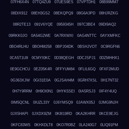
07FH6X4N
07TQ4ZU9
07UES9ES
07VPTDH1
08B99MM7
08DIX912
08EH3GS2
08EKQPQ9
08G6A3PD
08HJRZKG
08R2TE13
091V6YQE
0959345H
097C3BE4
09DI9AQ2
09RKK0JO
0A54G2WE
0A7RXWXI
0AG4NTTC
0AYXMFKC
0BO4RLHU
0BOHM258
0BPJ04DK
0BSHJVOT
0C9RGFN6
0CA5T1U9
0CMYI0KC
0D38QEGH
0DCJSPJ1
0DZMHHX1
0E9GCHCU
0EZ05K4R
0FFYUM84
0FLIL6GQ
0FXF2MUD
0G363XJW
0GI31E0A
0GJSAH4M
0GRH7XSL
0H17NT32
0H7Y9RRM
0H9OI0N1
0HYK5SEI
0IA5RSJ3
0IF4Y4UQ
0IM5QCNL
0IUZL33Y
0J6YMSQ9
0JAWX05J
0JMG9NJH
0JX5HAPI
0JXDX9ZM
0K8I19RD
0KA2KHRR
0KCE9EJG
0KFC83WS
0KHXDLT8
0KO7R0BZ
0LA240G7
0LIQ91PM