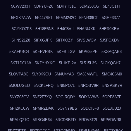
5CWV233T
5DFYUFZ0
5DKYT31C
5DM253CG
5E4JC1TI
5EXK7A7W
5F447S51
5FMM242C
5FNR39CT
5GEF3377
5GYKO7P3
5H18E5N3
5H4C8VII
5HANI4XK
5HER0XEV
5HNS21Z8
5IFXGJFK
5IITXOZY
5IVSLWGV
5J5FOXDN
5KAFKBC4
5KEFVRBK
5KFBILGV
5KP635PE
5KSAQAB8
5KT1DCUW
5KZYHXKG
5L1KPI2V
5L515L3S
5LCKQGH7
5LOVPA8C
5LY0K9GU
5M4U4YA3
5M8JMWFU
5MC4C6M0
5MOLUGED
5NCKLFPQ
5NI5PO7L
5NROBV9R
5NSPSK7R
5NYZ03GV
5NZ2F7XQ
5OGIRQDY
5OIXNVW6
5OPF8A7F
5PI2KCCW
5PMRZDAK
5Q7NY9BS
5QDQI5F8
5QL8UU2J
5RALQ21C
5RBG4E64
5RCDBBFD
5ROV8T2I
5RP6DWR8
5RZ72FTS
5RZPCFKF
5RZQDHMO
5SNLKYWW
5ST3XE0K