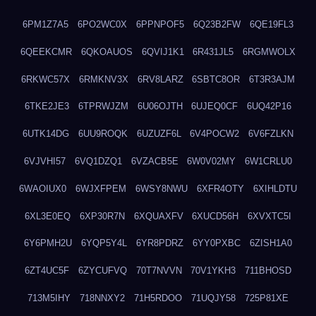
6PM1Z7A5
6PO2WC0X
6PPNPOF5
6Q23B2FW
6QE19FL3
6QEEKCMR
6QKOAUOS
6QVIJ1K1
6R431JL5
6RGMWOLX
6RKWC57X
6RMKNV3X
6RV8LARZ
6SBTC8OR
6T3R3AJM
6TKE2JE3
6TPRWJZM
6U06OJTH
6UJEQ0CF
6UQ42P16
6UTK14DG
6UU9ROQK
6UZUZF6L
6V4POCW2
6V6FZLKN
6VJVHI57
6VQ1DZQ1
6VZACB5E
6W0V02MY
6W1CRLU0
6WAOIUX0
6WJXFPEM
6WSY8NWU
6XFR4OTY
6XIHLDTU
6XL3E0EQ
6XP30R7N
6XQUAXFV
6XUCD56H
6XVXTC5I
6Y6PMH2U
6YQP5Y4L
6YR8PDRZ
6YY0PXBC
6ZISH1A0
6ZT4UC5F
6ZYCUFVQ
70T7NVVN
70V1YKH3
711BHOSD
713M5IHY
718NNXY2
71H5RDOO
71UQJY58
725P81XE