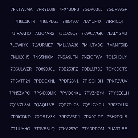
7FKTW3MA
7FRYD8I9
7FX48QP3
7GDV0B8J
7GER99GF
7H8E1KTR
7H8LPLGJ
7I854907
7IAYUF4X
7IRRICQI
7JIRAAHO
7JJO4AR2
7JLOZ9Q7
7KWC77GK
7LALYSM0
7LCWIIY0
7LVURME7
7M1UWA38
7MHLTVDG
7MM4F50B
7NL020H5
7NS5N00M
7NSA9LFN
7NZIGFWV
7O15HQUY
7O6U1WZR
7O89DJ0L
7OB253FZ
7ODLM7D2
7OY8DOTS
7P5VTP24
7PDDGXNL
7PDF28N1
7PISQHBH
7PKT2VUV
7PN5ZVPO
7PS4XQMK
7PVQC4XL
7PVZ4BY4
7PY3EC1H
7Q1VZL8M
7QAQLLVB
7QP7DLC5
7QSLGYCU
7R0ZOLUX
7R9IGDKD
7ROB1V3K
7RPZVSPJ
7RX9CIDZ
7SH2DRLB
7T1IUHHO
7T3VE5UQ
7TKA257G
7TYDPROM
7UA3TIBE