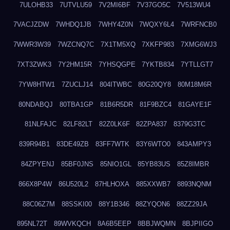
7ULOHB33
7UTVLU59
7V2MI6BF
7V37GO5C
7V513WU4
7VACJZDW
7WHDQ1JB
7WHY4Z0N
7WQXY6L4
7WRFNCB0
7WWR3W39
7WZCNQ7C
7X1TM5XQ
7XKFP983
7XMG6WJ3
7XT3ZWK3
7Y2HM15R
7YHSQGPE
7YKTB834
7YTLLGT7
7YW8HTW1
7ZUCLJ14
804ITWBC
80G20QY8
80M18M6R
80NDABQJ
80TBA1GP
81B6R5DR
81F9BZC4
81GAYE1F
81NLFAJC
82LF82LT
82Z0LK6F
82ZPA837
8379G3TC
839R94B1
83DE49ZB
83FF7WTK
83Y6WTO0
843AMPY3
84ZPYENJ
85BF0JNS
85NIO1GL
85YB83US
85Z8IMBR
866X8P4W
86U520L2
87HLHOXA
885XXWB7
8893NQNM
88C06Z7M
88SSKI00
88Y1B346
88ZYQON6
88ZZ29JA
895NL72T
89WVKQCH
8A6B5EEP
8BBJWQMN
8BJPIIGO