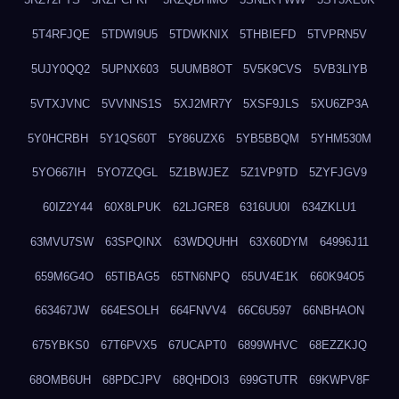
5T4RFJQE
5TDWI9U5
5TDWKNIX
5THBIEFD
5TVPRN5V
5UJY0QQ2
5UPNX603
5UUMB8OT
5V5K9CVS
5VB3LIYB
5VTXJVNC
5VVNNS1S
5XJ2MR7Y
5XSF9JLS
5XU6ZP3A
5Y0HCRBH
5Y1QS60T
5Y86UZX6
5YB5BBQM
5YHM530M
5YO667IH
5YO7ZQGL
5Z1BWJEZ
5Z1VP9TD
5ZYFJGV9
60IZ2Y44
60X8LPUK
62LJGRE8
6316UU0I
634ZKLU1
63MVU7SW
63SPQINX
63WDQUHH
63X60DYM
64996J11
659M6G4O
65TIBAG5
65TN6NPQ
65UV4E1K
660K94O5
663467JW
664ESOLH
664FNVV4
66C6U597
66NBHAON
675YBKS0
67T6PVX5
67UCAPT0
6899WHVC
68EZZKJQ
68OMB6UH
68PDCJPV
68QHDOI3
699GTUTR
69KWPV8F