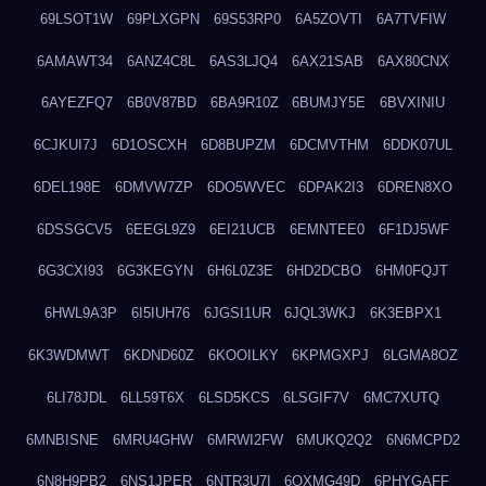
69LSOT1W
69PLXGPN
69S53RP0
6A5ZOVTI
6A7TVFIW
6AMAWT34
6ANZ4C8L
6AS3LJQ4
6AX21SAB
6AX80CNX
6AYEZFQ7
6B0V87BD
6BA9R10Z
6BUMJY5E
6BVXINIU
6CJKUI7J
6D1OSCXH
6D8BUPZM
6DCMVTHM
6DDK07UL
6DEL198E
6DMVW7ZP
6DO5WVEC
6DPAK2I3
6DREN8XO
6DSSGCV5
6EEGL9Z9
6EI21UCB
6EMNTEE0
6F1DJ5WF
6G3CXI93
6G3KEGYN
6H6L0Z3E
6HD2DCBO
6HM0FQJT
6HWL9A3P
6I5IUH76
6JGSI1UR
6JQL3WKJ
6K3EBPX1
6K3WDMWT
6KDND60Z
6KOOILKY
6KPMGXPJ
6LGMA8OZ
6LI78JDL
6LL59T6X
6LSD5KCS
6LSGIF7V
6MC7XUTQ
6MNBISNE
6MRU4GHW
6MRWI2FW
6MUKQ2Q2
6N6MCPD2
6N8H9PB2
6NS1JPER
6NTR3U7I
6OXMG49D
6PHYGAFF