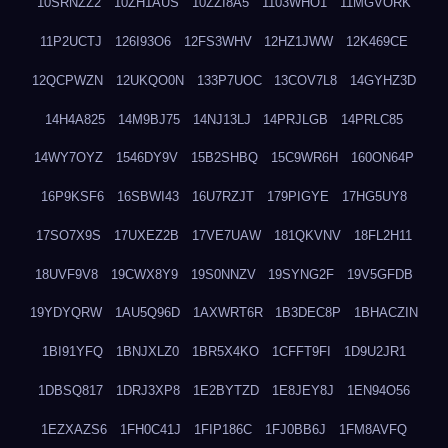
10SRNZZ2
10ZH1AUS
10ZZI8A5
1103WHO1
11MGVORK
11P2UCTJ
126I93O6
12FS3WHV
12HZ1JWW
12K469CE
12QCPWZN
12UKQO0N
133P7UOC
13COV7L8
14GYHZ3D
14H4A825
14M9BJ75
14NJ13LJ
14PRJLGB
14PRLC85
14WY7OYZ
1546DY9V
15B2SHBQ
15C9WR6H
160ON64P
16P9KSF6
16SBWI43
16U7RZJT
179PIGYE
17HG5UY8
17SO7X9S
17UXEZ2B
17VE7UAW
181QKVNV
18FL2H11
18UVF9V8
19CWX8Y9
19S0NNZV
19SYNG2F
19V5GFDB
19YDYQRW
1AU5Q96D
1AXWRT6R
1B3DEC8P
1BHACZIN
1BI91YFQ
1BNJXLZ0
1BR5X4KO
1CFFT9FI
1D9U2JR1
1DBSQ817
1DRJ3XP8
1E2BYTZD
1E8JEY8J
1EN94O56
1EZXAZS6
1FH0C41J
1FIP186C
1FJ0BB6J
1FM8AVFQ