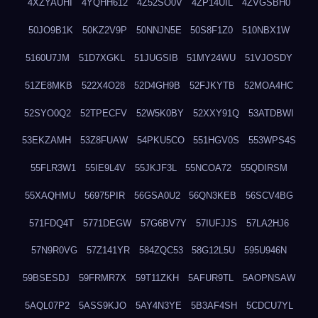
4XZYAUHI
4YQHH612
4Z52SO0V
4ZP14UIL
4ZVGSBH0
50JO9B1K
50KZ2V9P
50NNJN5E
50S8F1Z0
510NBX1W
5160U7JM
51D7XGKL
51JUGSIB
51MY24WU
51VJOSDY
51ZE8MKB
522X4O28
52D4GH9B
52FJKYTB
52MOA4HC
52SYO0Q2
52TPECFV
52W5K0BY
52XXY91Q
53ATDBWI
53EKZAMH
53Z8FUAW
54PKU5CO
551HGV0S
553WPS4S
55FLR3W1
55IE9L4V
55JKJF3L
55NCOA72
55QDIRSM
55XAQHMU
56975PIR
56GSA0U2
56QN3KEB
56SCV4BG
571FDQ4T
5771DEGW
57G6BV7Y
57IUFJJS
57LA2HJ6
57N9R0VG
57Z141YR
584ZQC53
58G12L5U
595U946N
59BSESDJ
59FRMR7X
59T11ZKH
5AFUR9TL
5AOPNSAW
5AQL07P2
5ASS9KJO
5AY4N3YE
5B3AF4SH
5CDCU7YL