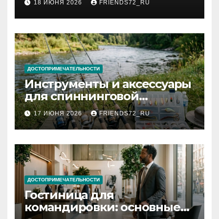
18 ИЮНЯ 2026
FRIENDS72_RU
и список необходимых
документов
ДОСТОПРИМЕЧАТЕЛЬНОСТИ
Инструменты и аксессуары
для спиннинговой
рыбалки: назначение и
17 ИЮНЯ 2026
FRIENDS72_RU
типы
ДОСТОПРИМЕЧАТЕЛЬНОСТИ
Гостиница для
командировки: основные