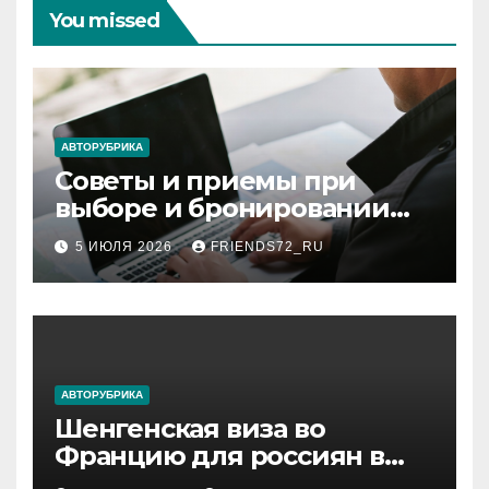
You missed
АВТОРУБРИКА
Советы и приемы при
выборе и бронировании
авиабилетов
5 ИЮЛЯ 2026
FRIENDS72_RU
АВТОРУБРИКА
Шенгенская виза во
Францию для россиян в
2026 году: сроки от 3 дней