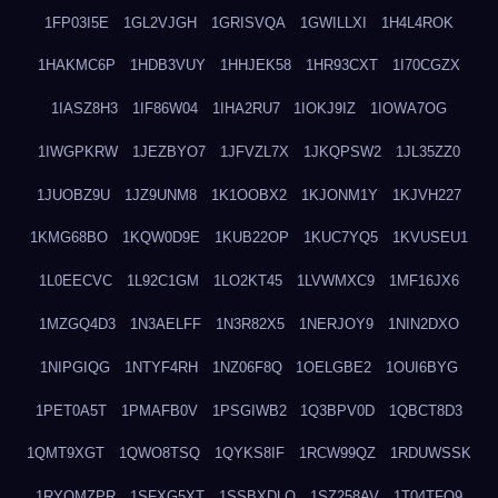
1FP03I5E
1GL2VJGH
1GRISVQA
1GWILLXI
1H4L4ROK
1HAKMC6P
1HDB3VUY
1HHJEK58
1HR93CXT
1I70CGZX
1IASZ8H3
1IF86W04
1IHA2RU7
1IOKJ9IZ
1IOWA7OG
1IWGPKRW
1JEZBYO7
1JFVZL7X
1JKQPSW2
1JL35ZZ0
1JUOBZ9U
1JZ9UNM8
1K1OOBX2
1KJONM1Y
1KJVH227
1KMG68BO
1KQW0D9E
1KUB22OP
1KUC7YQ5
1KVUSEU1
1L0EECVC
1L92C1GM
1LO2KT45
1LVWMXC9
1MF16JX6
1MZGQ4D3
1N3AELFF
1N3R82X5
1NERJOY9
1NIN2DXO
1NIPGIQG
1NTYF4RH
1NZ06F8Q
1OELGBE2
1OUI6BYG
1PET0A5T
1PMAFB0V
1PSGIWB2
1Q3BPV0D
1QBCT8D3
1QMT9XGT
1QWO8TSQ
1QYKS8IF
1RCW99QZ
1RDUWSSK
1RYOMZPR
1SFXG5XT
1SSBXDLO
1SZ258AV
1T04TFO9