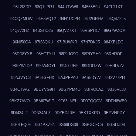
93L2IZDP
93Q1LPRJ
944UTVW8
94555E9U
94CLT1XT
94CQZMDW
94E5VQT2
94H1UCPR
94J2GRFM
94Q4Z2L5
94Q772HZ
94USHO25
95QVZ7XT
95VSPH17
96G7WZOM
96NI50GA
97I66QKU
97IBUWKR
97N7DKJ5
984XBLDC
98DD8YXB
98HGTYIJ
98P1JO9O
98PIYSH9
98RHROFI
98RZWLDP
990W4OYL
9940JJHF
99GDI1ZW
99HRLVZZ
99NJVYC8
9AEIGFHX
9AJPFPA0
9AS5DY7Z
9B2V77PH
9B4CT9PZ
9BEYVG9H
9BGYPM4O
9BIRO8AZ
9BJ6RL38
9BKZ7AVO
9BM67W1T
9C63LNEL
9D0TQQOV
9DFN8WE0
9DI434L2
9DN34ALZ
9DZBDJRE
9EKTXKPO
9EYVNRDY
9G0TFQ0E
9G4PXZ84
9G68DG08
9GPGCFCS
9GSLIJ08