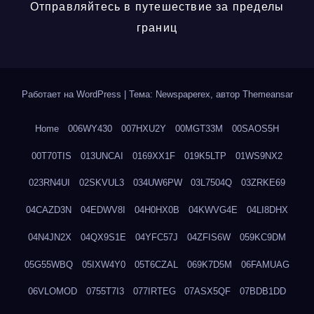
Отправляйтесь в путешествие за пределы
границ
Работает на WordPress
|
Тема: Newspaperex, автор
Themeansar
Home
006WY430
007HXU2Y
00MGT33M
00SAOS5H
00T70TIS
013UNCAI
0169XX1F
019K5LTP
01WS9NX2
023RN4UI
02SKVUL3
034UW6PW
03L7504Q
03ZRKE69
04CAZD3N
04EDWV8I
04H0HX0B
04KWVG4E
04LI8DHX
04N4JN2X
04QX9S1E
04YFC57J
04ZFIS6W
059KC9DM
05G55WBQ
05IXW4Y0
05T6CZAL
069K7D5M
06FAMUAG
06VLOMOD
0755T7I3
077IRTEG
07ASX5QF
07BDB1DD