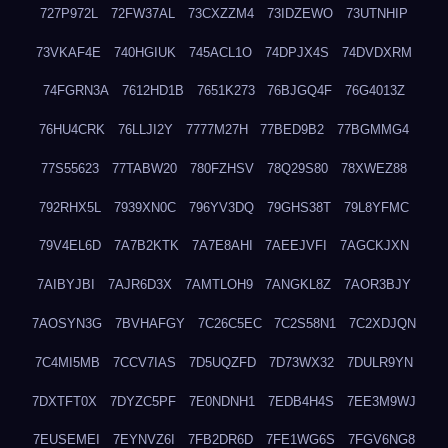
727P972L
72FW37AL
73CXZZM4
73IDZEWO
73UTNHIP
73VKAF4E
740HGIUK
745ACL1O
74DPJX4S
74DVDXRM
74FGRN3A
7612HD1B
7651K273
76BJGQ4F
76G4013Z
76HU4CRK
76LLJI2Y
7777M27H
77BED9B2
77BGMMG4
77S55623
77TABW20
780FZHSV
78Q29S80
78XWEZ88
792RHX5L
7939XN0C
796YV3DQ
79GHS38T
79L8YFMC
79V4EL6D
7A7B2KTK
7A7E8AHI
7AEEJVFI
7AGCKJXN
7AIBYJBI
7AJR6D3X
7AMTLOH9
7ANGKL8Z
7AOR3BJY
7AOSYN3G
7BVHAFGY
7C26C5EC
7C2S58N1
7C2XDJQN
7C4MI5MB
7CCV7IAS
7D5UQZFD
7D73WX32
7DULR9YN
7DXTFT0X
7DYZC5PF
7E0NDNH1
7EDB4H4S
7EE3M9WJ
7EUSEMEI
7EYNVZ6I
7FB2DR6D
7FE1WG6S
7FGV6NG8