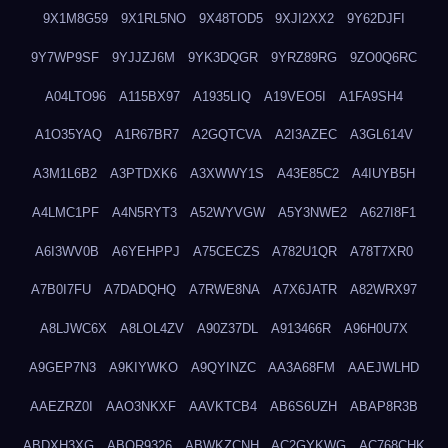
9X1M8G59
9X1RL5NO
9X48TOD5
9XJI2XX2
9Y62DJFI
9Y7WP9SF
9YJJZJ6M
9YK3DQGR
9YRZ89RG
9ZO0Q6RC
A04LTO96
A115BX97
A1935LIQ
A19VEO5I
A1FA9SH4
A1O35YAQ
A1R67BR7
A2GQTCVA
A2I3AZEC
A3GL614V
A3M1L6B2
A3PTDXK6
A3XWWY1S
A43E85C2
A4IUYB5H
A4LMC1PF
A4N5RYT3
A52WYVGW
A5Y3NWE2
A627I8F1
A6I3WV0B
A6YEHPPJ
A75CECZS
A782U1QR
A78T7XR0
A7B0I7FU
A7DADQHQ
A7RWE8NA
A7X6JATR
A82WRX97
A8LJWC6X
A8LOL4ZV
A90Z37DL
A913466R
A96H0U7X
A9GEP7N3
A9KIYWKO
A9QYINZC
AA3A68FM
AAEJWLHD
AAEZRZ0I
AAO3NKXF
AAVKTCB4
AB6S6UZH
ABAP8R3B
ABDXH3XG
ABQR9326
ABWKZCNH
AC2GYKWG
AC768CHK