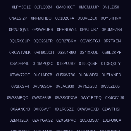
0LPY3G1Z
0LTLQ0B4
0M40H0CT
0MCMJJJP
0N1LZI50
0NALSI2P
0NFM8HBQ
0O1D2CFA
0O3VCZC0
0OY5HHNM
0P2UDQV4
0P3WEUER
0PHNO5Y4
0PPJIUB7
0PUMEZB4
0QLRKCUP
0QO261FR
0QR27BKM
0QV0STGJ
0R7FXEI4
0RCWTWLK
0RH9C3CH
0S284R8O
0S4IXXQE
0S9E2KPP
0SA9HP4L
0T1MPQXC
0T8PUJB2
0T9LQ0SF
0TDEQ0TY
0TWV72OF
0U01AD7B
0U56W7B0
0UDKWD5I
0UELVNFD
0V2IXSF4
0V3N6SQF
0VJAC930
0VY5ZG3D
0W3LZD86
0W58MBQO
0W5D86N5
0W8SOPXW
0WY1BFPQ
0X4GG1J6
0XAANC43
0XI05VVT
0XLR0SZZ
0XW3VGXD
0ZAVTHSI
0ZM4J2CX
0ZVYGAG2
0ZXS0PVO
105XMS37
10LFO9CA