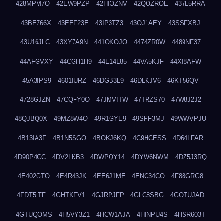
428MPM7O
42EW9PZP
42HIOZNV
42QOZROE
437L5RRA
43BE766X
43EEF23E
43IP3TZ3
43OJ1AEY
43SSFXBJ
43U16JLC
43XY7A9N
441OKOJO
4474ZR0W
4489NF37
44AFGVXY
44CGH1H9
44E14L85
44VA5KJF
44XI8AFW
45A3IPS9
4601IURZ
46DGB3L9
46DLKJV6
46KT56QV
4728GJZN
47CQFY0O
47JMVITW
47TRZS70
47W8J2J2
48QJBQ0X
49MZ8W4O
49R1GYE9
49SPF3MJ
49WWVPJU
4B13IA3F
4B1N5SGO
4BOKJ6KQ
4C9HCESS
4D64LFAR
4D90P4CC
4DV2LKB3
4DWPQY14
4DYW6NWM
4DZ5J3RQ
4E402GTO
4E4R43JK
4EE6J1ME
4ENC34CO
4F88GRG8
4FDT5ITF
4GHTKFV1
4GJRPJFP
4GLC8SBG
4GOTUJAD
4GTUQOMS
4H5VY3Z1
4HCW1AJA
4HINPU4S
4HSR603T