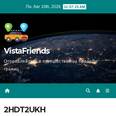
Перейти
Пн. Авг 10th, 2026
11:57:17 AM
к
содержимому
VistaFriends
Отправляйтесь в путешествие за пределы
границ
2HDT2UKH