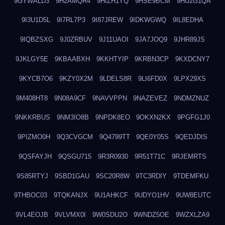
9GYWALD3
9H2AMQR4
9HIZH1YQ
9HSE9BCM
9HU2G1QA
9I3U1D5L
9I7RL7P3
9I87JREW
9IDKWGWQ
9IL8EDHA
9IQBZSXG
9J0ZRBUV
9J11UAOI
9JA7JOQ9
9JHR89JS
9JKLGY5E
9KBAABXH
9KKHTYIP
9KRBN3CP
9KXDCNY7
9KYCB7O6
9KZY0X2M
9LDELS8R
9LI6FD0X
9LPX29XS
9M408HT8
9N08A9CF
9NAVVPPN
9NAZEVEZ
9NDMZNUZ
9NKKRBUS
9NM3IO8B
9NPDK8EO
9OKXN2KX
9PGFG1J0
9PIZMO0H
9Q3CVGCM
9Q4799TT
9QE0Y05S
9QEDJDIS
9QSFAYJH
9QSGU715
9R3R0930
9R51T71C
9RJEMRTS
9S85RTYJ
9SBD1GAU
9SC20R8W
9TC3RDIY
9TDEMFKU
9THBOC03
9TQKANJX
9U1AHKCF
9UDYO1HV
9UW8EUTC
9VL4EOJB
9VLVMX0I
9W0SDU2O
9WNDZ5OE
9WZXLZA9