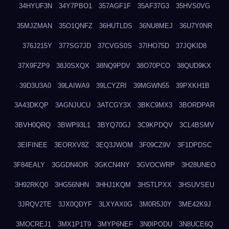
34HYUF3N
34Y7PBO1
357AGF1F
35AF37G3
35HVS0VG
35MJZMAN
35O1QNFZ
36HUTLDS
36NU8MEJ
36U7Y0NR
376J215Y
377SG7JD
37CVGS0S
37IHO75D
37JQKID8
37X9FZP9
38J0SXQX
38NQ9PDV
38O70PCO
38QUD9KX
39D3U3A0
39LAIWA9
39LCYZRI
39MGWN55
39PXKH1B
3A43DKQP
3AGNJUCU
3ATCGY3X
3BKC9MX3
3BORDPAR
3BVH0QRQ
3BWP93L1
3BYQ70GJ
3C9KPDQV
3CL4BSMV
3EIFINEE
3EORXV8Z
3EQ3JWOM
3F09CZ9V
3F1DPDSC
3F84EALY
3GGDN4OR
3GKCN4NY
3GVOCWRP
3H28UNEO
3H92RKQ0
3HG56NHN
3HHJ1KQM
3HSTLPXX
3HSUVSEU
3JRQV2TE
3JX0QDYF
3LXYAX0G
3M0R5J0Y
3ME42K9J
3MOCREJ1
3MX1P1T9
3MYP6NEF
3N0IPODU
3N8UCE6Q