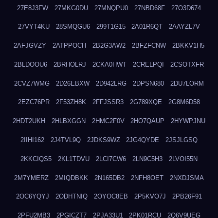
27E8J3FW
27MKG0DU
27MNQPU0
27NBD68F
27O3D674
27VYT4KU
28SMQGU6
299T1G15
2A01R6QT
2AAYZL7V
2AFJGVZY
2ATPPOCH
2B2G3AW2
2BFZFCNW
2BKKV1H5
2BLDOOU6
2BRHOLRJ
2CKA0HWT
2CRELPQI
2CSOTXFR
2CVZ7WMG
2D26EBXW
2D942LRG
2DPSN680
2DU7LORM
2EZC76PR
2F53ZH8K
2FFJSSR3
2G789XQE
2G8M6D58
2HDT2UKH
2HLBXGGN
2HMC2F0V
2HO7QAUP
2HYWPJNU
2IIHI162
2J4TVL9Q
2JDKS9WZ
2JG4QYDE
2JSJLGSQ
2KKCIQS5
2KL1TDVU
2LCI7CW6
2LN9C5H3
2LVOI55N
2M7YMERZ
2MIQDBKK
2N165DB2
2NFH8OET
2NXDJSMA
2OC6YQYJ
2ODHTNIQ
2OYOC8EB
2P5KVO7J
2PB26F91
2PFU2MB3
2PGICZT7
2PJA33U1
2PK01RCU
2Q6V9UEG