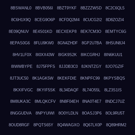
8BSWANL0
8BVB056I
8BZT9YKF
8BZZZWSD
8C2C6QL5
8C6H1X9Q
8CEG9O6P
8CFDQ2M4
8CUCG2I2
8D8ZOZI4
8E09QNUV
8E4S01KD
8ECXEKP8
8EK7CM3O
8EMTYC6G
8EPAS0G6
8FLU9KW0
8GN4ZHDF
8GP2U7BA
8HSUN8J4
8HV1LF0X
8I0XX43W
8IGK9S2K
8IKCGRHJ
8IN6KUU1
8IWWBYPE
8J75FPFS
8JJDB3C0
8JKNTZGY
8JO7GZIF
8JT3UC50
8K1AGK5W
8KEKFDIE
8KNPFC99
8KPYSBQS
8KXIFVGC
8KYIF5SK
8L34DAQF
8L74O55L
8LZ3S1IS
8M8UKA3C
8MLQKCFV
8N8F04EH
8NA0T4E7
8NDCJ7UZ
8NGGUDVA
8NPYUIWI
8O0YLDLN
8OASJ3P6
8OL9RU5T
8OUD8RGF
8PQTS65Y
8Q4WAGXO
8Q67LX0P
8Q89HRM2