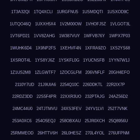
1T3A32QI
1TQ4XCLI
1URGFNU5
1USMDQTI
1USXOD9C
1UTQO46Q
1UXXH5X4
1V2M00OW
1VHOFJ5Z
1VLGOT3L
1VT6PD21
1VV8ZAHG
1W387VUY
1WFVB76Y
1WPX7P03
1WUHK6D4
1X9NP2FS
1XEHVF4N
1XFRA9ZO
1XS2YS68
1XSROT4L
1YS8YJ6Z
1YSKFL0G
1YUCNSFB
1YYN7W1J
1Z1US2M8
1ZLGWTF7
1ZOCGLFM
206VNFLF
20GH4EFO
2110Y7UD
21J9UIA6
2254Q10C
226DDKTL
22R2IX7P
22RDZ3DD
22S5F4PR
22XXR3UO
232PTAJG
24AZ56D2
24MC44U0
24TJTMVU
24XS3FEV
24YV1LVI
252T7VNK
253A0XC6
254O5EQJ
258OBXAU
25JR0XCH
25Q8956U
25RMMEOD
26HTTV6H
26L0HESZ
270L4YOL
276UFPNM