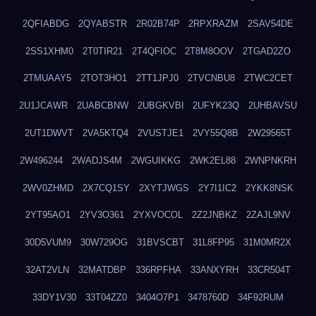
2QFIABDG
2QYABSTR
2R02B74P
2RPXRAZM
2SAV54DE
2SS1XHM0
2T0TIR21
2T4QFIOC
2T8M8OOV
2TGAD2ZO
2TMUAAY5
2TOT3HO1
2TT1JPJ0
2TVCNBU8
2TWC2CET
2U1JCAWR
2UABCBNW
2UBGKVBI
2UFYK23Q
2UHBAVSU
2UT1DWVT
2VA5KTQ4
2VUSTJE1
2VY55Q8B
2W29565T
2W496244
2WADJS4M
2WGUIKKG
2WK2EL88
2WNPNKRH
2WV0ZHMD
2X7CQ1SY
2XYTJWGS
2Y7I1IC2
2YKK8NSK
2YT95AO1
2YV3O361
2YXVOCOL
2Z2JNBKZ
2ZAJL9NV
30D5VUM9
30W729OG
31BVSCBT
31L8FP95
31M0MR2X
32AT2VLN
32MATDBP
336RPFHA
33ANXYRH
33CR504T
33DY1V30
33T04ZZ0
3404O7P1
3478760D
34F92RUM