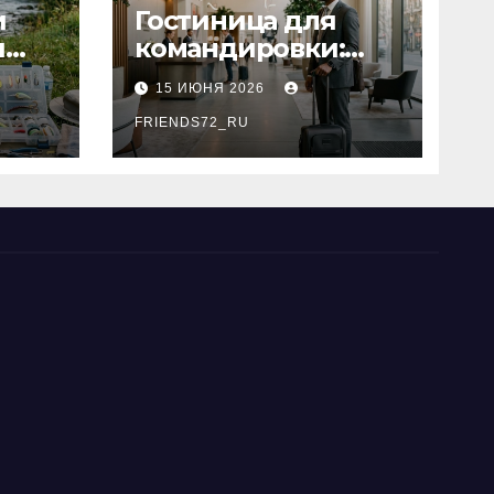
и
Гостиница для
я
командировки:
основные
15 ИЮНЯ 2026
критерии выбора
типы
FRIENDS72_RU