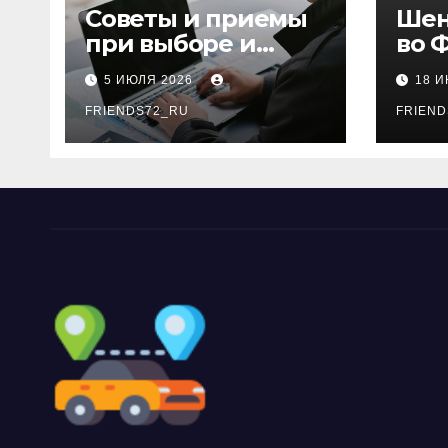
Советы и приемы
Шен
при выборе и
во 
бронировании
рос
5 ИЮЛЯ 2026
18 
авиабилетов
году
FRIENDS72_RU
дне
FRIEND
нео
док