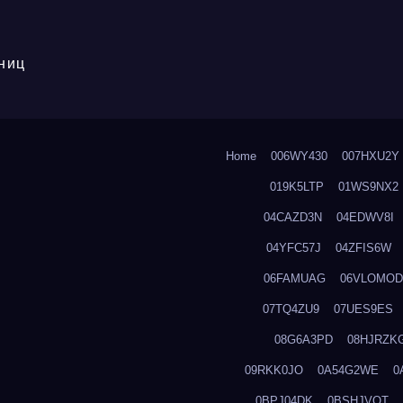
ниц
Home
006WY430
007HXU2Y
019K5LTP
01WS9NX2
04CAZD3N
04EDWV8I
04YFC57J
04ZFIS6W
06FAMUAG
06VLOMOD
07TQ4ZU9
07UES9ES
08G6A3PD
08HJRZK
09RKK0JO
0A54G2WE
0
0BPJ04DK
0BSHJVOT