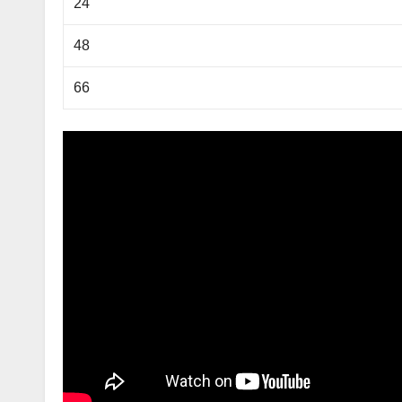
24
48
66