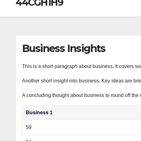
44CGH1H9
р
a
i
A
а
m
k
p
в
i
p
и
т
Business Insights
ь
This is a short paragraph about business. It covers s
Another short insight into business. Key ideas are bri
A concluding thought about business to round off the 
Business 1
59