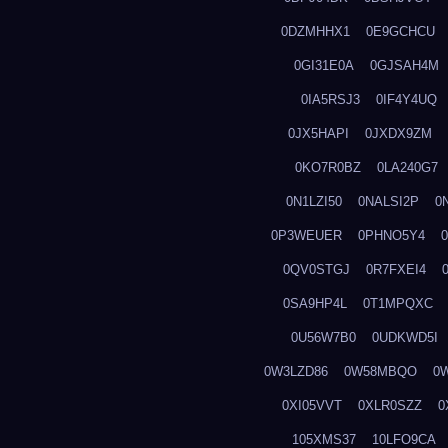
0DZMHHX1
0E9GCHCU
0GI31E0A
0GJSAH4M
0IA5RSJ3
0IF4Y4UQ
0JX5HAPI
0JXDX9ZM
0KO7R0BZ
0LA240G7
0N1LZI50
0NALSI2P
0
0P3WEUER
0PHNO5Y4
0QV0STGJ
0R7FXEI4
0SA9HP4L
0T1MPQXC
0U56W7B0
0UDKWD5I
0W3LZD86
0W58MBQO
0
0XI05VVT
0XLR0SZZ
0
105XMS37
10LFO9CA