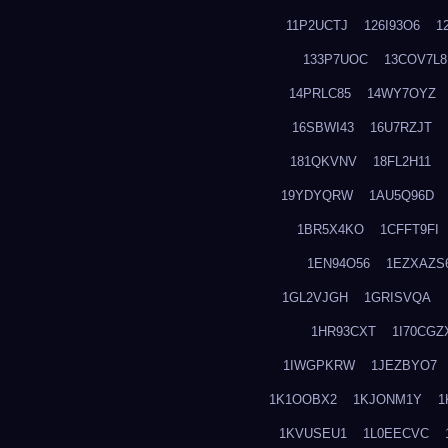
11P2UCTJ
126I93O6
1
133P7UOC
13COV7L8
14PRLC85
14WY7OYZ
16SBWI43
16U7RZJT
181QKVNV
18FL2H11
19YDYQRW
1AU5Q96D
1BR5X4KO
1CFFT9FI
1EN94O56
1EZXAZS
1GL2VJGH
1GRISVQA
1HR93CXT
1I70CGZ
1IWGPKRW
1JEZBYO7
1K1OOBX2
1KJONM1Y
1
1KVUSEU1
1L0EECVC