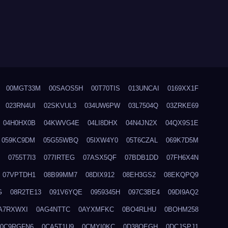
00MGT33M
00SAOS5H
00T70TIS
013UNCAI
0169XX1F
023RN4UI
02SKVUL3
034UW6PW
03L7504Q
03ZRKE69
04H0HX0B
04KWVG4E
04LI8DHX
04N4JN2X
04QX9S1E
059KC9DM
05G55WBQ
05IXW4Y0
05T6CZAL
069K7D5M
0755T7I3
077IRTEG
07ASX5QF
07BDB1DD
07FH6X4N
07VPTDH1
08B99MM7
08DIX912
08EH3GS2
08EKQPQ9
G
08R2TE13
091V6YQE
0959345H
097C3BE4
09DI9AQ2
A7RXWXI
0AG4NTTC
0AYXMFKC
0BO4RLHU
0BOHM258
0C9RGFN6
0CA5T1U9
0CMYI0KC
0D38QEGH
0DCJSPJ1