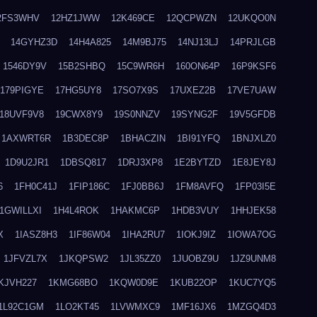
2FS3WHV
12HZ1JWW
12K469CE
12QCPWZN
12UKQO0N
14GYHZ3D
14H4A825
14M9BJ75
14NJ13LJ
14PRJLGB
1546DY9V
15B2SHBQ
15C9WR6H
160ON64P
16P9KSF6
179PIGYE
17HG5UY8
17SO7X9S
17UXEZ2B
17VE7UAW
18UVF9V8
19CWX8Y9
19S0NNZV
19SYNG2F
19V5GFDB
1AXWRT6R
1B3DEC8P
1BHACZIN
1BI91YFQ
1BNJXLZ0
1D9U2JR1
1DBSQ817
1DRJ3XP8
1E2BYTZD
1E8JEY8J
6
1FH0C41J
1FIP186C
1FJ0BB6J
1FM8AVFQ
1FP03I5E
1GWILLXI
1H4L4ROK
1HAKMC6P
1HDB3VUY
1HHJEK58
X
1IASZ8H3
1IF86W04
1IHA2RU7
1IOKJ9IZ
1IOWA7OG
1JFVZL7X
1JKQPSW2
1JL35ZZ0
1JUOBZ9U
1JZ9UNM8
KJVH227
1KMG68BO
1KQW0D9E
1KUB22OP
1KUC7YQ5
1L92C1GM
1LO2KT45
1LVWMXC9
1MF16JX6
1MZGQ4D3