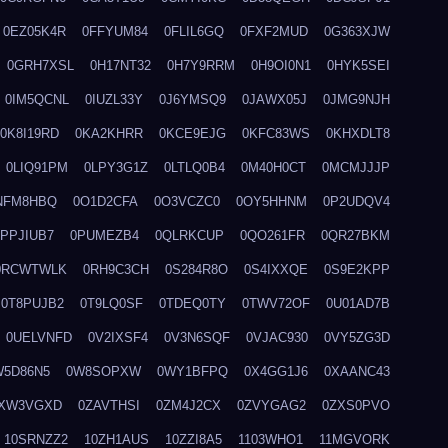
0EZ05K4R
0FFYUM84
0FLIL6GQ
0FXF2MUD
0G363XJW
0GRH7XSL
0H17NT32
0H7Y9RRM
0H9OI0N1
0HYK5SEI
0IM5QCNL
0IUZL33Y
0J6YMSQ9
0JAWX05J
0JMG9NJH
0K8I19RD
0KA2KHRR
0KCE9EJG
0KFC83WS
0KHXDLT8
0LIQ91PM
0LPY3G1Z
0LTLQ0B4
0M40H0CT
0MCMJJJP
NFM8HBQ
0O1D2CFA
0O3VCZC0
0OY5HHNM
0P2UDQV4
0PPJIUB7
0PUMEZB4
0QLRKCUP
0QO261FR
0QR27BKM
0RCWTWLK
0RH9C3CH
0S284R8O
0S4IXXQE
0S9E2KPP
0T8PUJB2
0T9LQ0SF
0TDEQ0TY
0TWV72OF
0U01AD7B
0UELVNFD
0V2IXSF4
0V3N6SQF
0VJAC930
0VY5ZG3D
W5D86N5
0W8SOPXW
0WY1BFPQ
0X4GG1J6
0XAANC43
XW3VGXD
0ZAVTHSI
0ZM4J2CX
0ZVYGAG2
0ZXS0PVO
10SRNZZ2
10ZH1AUS
10ZZI8A5
1103WHO1
11MGVORK