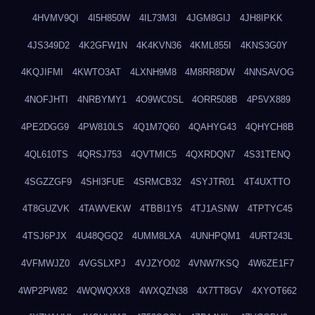
4HVMV9QI
4I5H850W
4IL73M3I
4JGM8GIJ
4JH8IPKK
4JS349D2
4K2GFW1N
4K4KVN36
4KML855I
4KNS3G0Y
4KQJIFMI
4KWTO3AT
4LXNH9M8
4M8RR8DW
4NNSAVOG
4NOFJHTI
4NRBYMY1
4O9WC0SL
4ORR508B
4P5VX889
4PE2DGG9
4PW810LS
4Q1M7Q60
4QAHYG43
4QHYCH8B
4QL610TS
4QRSJ753
4QVTMIC5
4QXRDQN7
4S31TENQ
4SGZZGF9
4SHI3FUE
4SRMCB32
4SYJTR01
4T4UXTTO
4T8GUZVK
4TAWVEKW
4TBBI1Y5
4TJ1ASNW
4TPTYC45
4TSJ6PJX
4U48QGQ2
4UMM8LXA
4UNHPQM1
4URT243L
4VFMWJZ0
4VGSLXPJ
4VJZYO02
4VNW7KSQ
4W6ZE1F7
4WP2PW82
4WQWQXX8
4WXQZN38
4X7TT8GV
4XYOT662