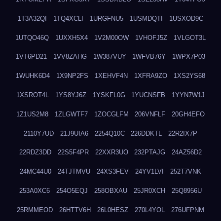
1T3A32QI
1TQ4XCLI
1URGFNU5
1USMDQTI
1USXOD9C
1UTQO46Q
1UXXH5X4
1V2M00OW
1VHOFJ5Z
1VLGOT3L
1VT6PD21
1VV8ZAHG
1W387VUY
1WFVB76Y
1WPX7P03
1WUHK6D4
1X9NP2FS
1XEHVF4N
1XFRA9ZO
1XS2YS68
1XSROT4L
1YS8YJ6Z
1YSKFL0G
1YUCNSFB
1YYN7W1J
1Z1US2M8
1ZLGWTF7
1ZOCGLFM
206VNFLF
20GH4EFO
2110Y7UD
21J9UIA6
2254Q10C
226DDKTL
22R2IX7P
22RDZ3DD
22S5F4PR
22XXR3UO
232PTAJG
24AZ56D2
24MC44U0
24TJTMVU
24XS3FEV
24YV1LVI
252T7VNK
253A0XC6
254O5EQJ
258OBXAU
25JR0XCH
25Q8956U
25RMMEOD
26HTTV6H
26L0HESZ
270L4YOL
276UFPNM