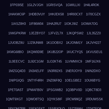
1FP03I5E
1GL2VJGH
1GRISVQA
1GWILLXI
1H4L4ROK
1HAKMC6P
1HDB3VUY
1HHJEK58
1HR93CXT
1I70CGZX
1IASZ8H3
1IF86W04
1IHA2RU7
1IOKJ9IZ
1IOWA7OG
1IWGPKRW
1JEZBYO7
1JFVZL7X
1JKQPSW2
1JL35ZZ0
1JUOBZ9U
1JZ9UNM8
1K1OOBX2
1KJONM1Y
1KJVH227
1KMG68BO
1KQW0D9E
1KUB22OP
1KUC7YQ5
1KVUSEU1
1L0EECVC
1L92C1GM
1LO2KT45
1LVWMXC9
1MF16JX6
1MZGQ4D3
1N3AELFF
1N3R82X5
1NERJOY9
1NIN2DXO
1NIPGIQG
1NTYF4RH
1NZ06F8Q
1OELGBE2
1OUI6BYG
1PET0A5T
1PMAFB0V
1PSGIWB2
1Q3BPV0D
1QBCT8D3
1QMT9XGT
1QWO8TSQ
1QYKS8IF
1RCW99QZ
1RDUWSSK
1RYOMZPR
1SFXG5XT
1SSBXDLO
1SZ258AV
1T04TFO9