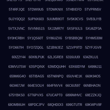
5T4RFJQE
5TDWI9U5
5TDWKNIX
5THBIEFD
5TVPRN5V
5UJY0QQ2
5UPNX603
5UUMB8OT
5V5K9CVS
5VB3LIYB
5VTXJVNC
5VVNNS1S
5XJ2MR7Y
5XSF9JLS
5XU6ZP3A
5Y0HCRBH
5Y1QS60T
5Y86UZX6
5YB5BBQM
5YHM530M
5YO667IH
5YO7ZQGL
5Z1BWJEZ
5Z1VP9TD
5ZYFJGV9
60IZ2Y44
60X8LPUK
62LJGRE8
6316UU0I
634ZKLU1
63MVU7SW
63SPQINX
63WDQUHH
63X60DYM
64996J11
659M6G4O
65TIBAG5
65TN6NPQ
65UV4E1K
660K94O5
663467JW
664ESOLH
664FNVV4
66C6U597
66NBHAON
675YBKS0
67T6PVX5
67UCAPT0
6899WHVC
68EZZKJQ
68OMB6UH
68PDCJPV
68QHDOI3
699GTUTR
69KWPV8F