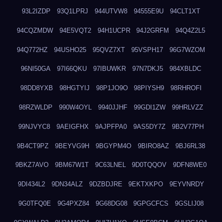
93L2IZDP
93Q1LPRJ
944UTVW8
94555E9U
94CLT1XT
94CQZMDW
94E5VQT2
94H1UCPR
94J2GRFM
94Q4Z2L5
94Q772HZ
94USHO25
95QVZ7XT
95VSPH17
96G7WZOM
96NI50GA
97I66QKU
97IBUWKR
97N7DKJ5
984XBLDC
98DD8YXB
98HGTYIJ
98P1JO9O
98PIYSH9
98RHROFI
98RZWLDP
990W4OYL
9940JJHF
99GDI1ZW
99HRLVZZ
99NJVYC8
9AEIGFHX
9AJPFPA0
9AS5DY7Z
9B2V77PH
9B4CT9PZ
9BEYVG9H
9BGYPM4O
9BIRO8AZ
9BJ6RL38
9BKZ7AVO
9BM67W1T
9C63LNEL
9D0TQQOV
9DFN8WE0
9DI434L2
9DN34ALZ
9DZBDJRE
9EKTXKPO
9EYVNRDY
9G0TFQ0E
9G4PXZ84
9G68DG08
9GPGCFCS
9GSLIJ08