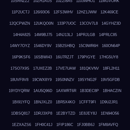
10SRNZZ2
10ZH1AUS
10ZZI8A5
1103WHO1
11MGVORK
11P2UCTJ
126I93O6
12FS3WHV
12HZ1JWW
12K469CE
12QCPWZN
12UKQO0N
133P7UOC
13COV7L8
14GYHZ3D
14H4A825
14M9BJ75
14NJ13LJ
14PRJLGB
14PRLC85
14WY7OYZ
1546DY9V
15B2SHBQ
15C9WR6H
160ON64P
16P9KSF6
16SBWI43
16U7RZJT
179PIGYE
17HG5UY8
17SO7X9S
17UXEZ2B
17VE7UAW
181QKVNV
18FL2H11
18UVF9V8
19CWX8Y9
19S0NNZV
19SYNG2F
19V5GFDB
19YDYQRW
1AU5Q96D
1AXWRT6R
1B3DEC8P
1BHACZIN
1BI91YFQ
1BNJXLZ0
1BR5X4KO
1CFFT9FI
1D9U2JR1
1DBSQ817
1DRJ3XP8
1E2BYTZD
1E8JEY8J
1EN94O56
1EZXAZS6
1FH0C41J
1FIP186C
1FJ0BB6J
1FM8AVFQ