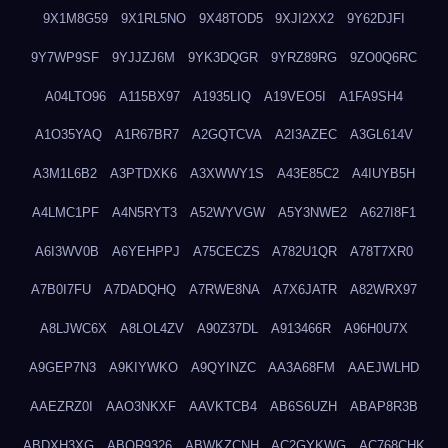
9X1M8G59
9X1RL5NO
9X48TOD5
9XJI2XX2
9Y62DJFI
9Y7WP9SF
9YJJZJ6M
9YK3DQGR
9YRZ89RG
9ZO0Q6RC
A04LTO96
A115BX97
A1935LIQ
A19VEO5I
A1FA9SH4
A1O35YAQ
A1R67BR7
A2GQTCVA
A2I3AZEC
A3GL614V
A3M1L6B2
A3PTDXK6
A3XWWY1S
A43E85C2
A4IUYB5H
A4LMC1PF
A4N5RYT3
A52WYVGW
A5Y3NWE2
A627I8F1
A6I3WV0B
A6YEHPPJ
A75CECZS
A782U1QR
A78T7XR0
A7B0I7FU
A7DADQHQ
A7RWE8NA
A7X6JATR
A82WRX97
A8LJWC6X
A8LOL4ZV
A90Z37DL
A913466R
A96H0U7X
A9GEP7N3
A9KIYWKO
A9QYINZC
AA3A68FM
AAEJWLHD
AAEZRZ0I
AAO3NKXF
AAVKTCB4
AB6S6UZH
ABAP8R3B
ABDXH3XG
ABQR9326
ABWKZCNH
AC2GYKWG
AC768CHK