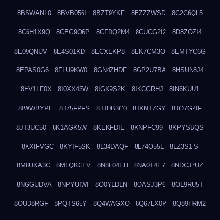
8BSWANL0
8BVB056I
8BZT9YKF
8BZZZWSD
8C2C6QL5
8C6H1X9Q
8CEG9O6P
8CFDQ2M4
8CUCG2I2
8D8ZOZI4
8E09QNUV
8E4S01KD
8ECXEKP8
8EK7CM3O
8EMTYC6G
8EPAS0G6
8FLU9KW0
8GN4ZHDF
8GP2U7BA
8HSUN8J4
8HV1LF0X
8I0XX43W
8IGK9S2K
8IKCGRHJ
8IN6KUU1
8IWWBYPE
8J75FPFS
8JJDB3C0
8JKNTZGY
8JO7GZIF
8JT3UC50
8K1AGK5W
8KEKFDIE
8KNPFC99
8KPYSBQS
8KXIFVGC
8KYIF5SK
8L34DAQF
8L74O55L
8LZ3S1IS
8M8UKA3C
8MLQKCFV
8N8F04EH
8NA0T4E7
8NDCJ7UZ
8NGGUDVA
8NPYUIWI
8O0YLDLN
8OASJ3P6
8OL9RU5T
8OUD8RGF
8PQTS65Y
8Q4WAGXO
8Q67LX0P
8Q89HRM2