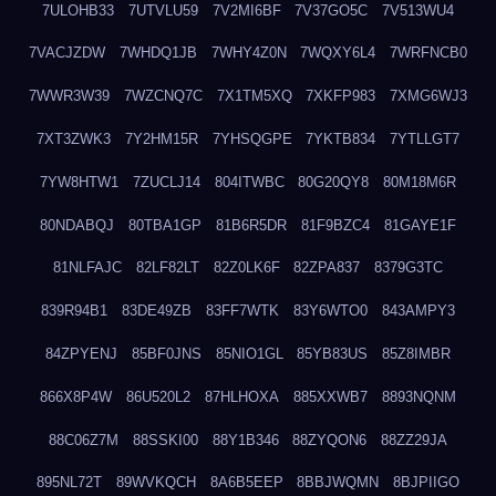
7ULOHB33
7UTVLU59
7V2MI6BF
7V37GO5C
7V513WU4
7VACJZDW
7WHDQ1JB
7WHY4Z0N
7WQXY6L4
7WRFNCB0
7WWR3W39
7WZCNQ7C
7X1TM5XQ
7XKFP983
7XMG6WJ3
7XT3ZWK3
7Y2HM15R
7YHSQGPE
7YKTB834
7YTLLGT7
7YW8HTW1
7ZUCLJ14
804ITWBC
80G20QY8
80M18M6R
80NDABQJ
80TBA1GP
81B6R5DR
81F9BZC4
81GAYE1F
81NLFAJC
82LF82LT
82Z0LK6F
82ZPA837
8379G3TC
839R94B1
83DE49ZB
83FF7WTK
83Y6WTO0
843AMPY3
84ZPYENJ
85BF0JNS
85NIO1GL
85YB83US
85Z8IMBR
866X8P4W
86U520L2
87HLHOXA
885XXWB7
8893NQNM
88C06Z7M
88SSKI00
88Y1B346
88ZYQON6
88ZZ29JA
895NL72T
89WVKQCH
8A6B5EEP
8BBJWQMN
8BJPIIGO