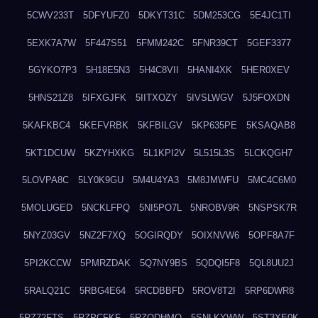
5CWV233T
5DFYUFZ0
5DKYT31C
5DM253CG
5E4JC1TI
5EXK7A7W
5F447S51
5FMM242C
5FNR39CT
5GEF3377
5GYKO7P3
5H18E5N3
5H4C8VII
5HANI4XK
5HER0XEV
5HNS21Z8
5IFXGJFK
5IITXOZY
5IVSLWGV
5J5FOXDN
5KAFKBC4
5KEFVRBK
5KFBILGV
5KP635PE
5KSAQAB8
5KT1DCUW
5KZYHXKG
5L1KPI2V
5L515L3S
5LCKQGH7
5LOVPA8C
5LY0K9GU
5M4U4YA3
5M8JMWFU
5MC4C6M0
5MOLUGED
5NCKLFPQ
5NI5PO7L
5NROBV9R
5NSPSK7R
5NYZ03GV
5NZ2F7XQ
5OGIRQDY
5OIXNVW6
5OPF8A7F
5PI2KCCW
5PMRZDAK
5Q7NY9BS
5QDQI5F8
5QL8UU2J
5RALQ21C
5RBG4E64
5RCDBBFD
5ROV8T2I
5RP6DWR8
5RZ72FTS
5RZPCFKF
5RZQDHMO
5SNLKYWW
5ST3XE0K