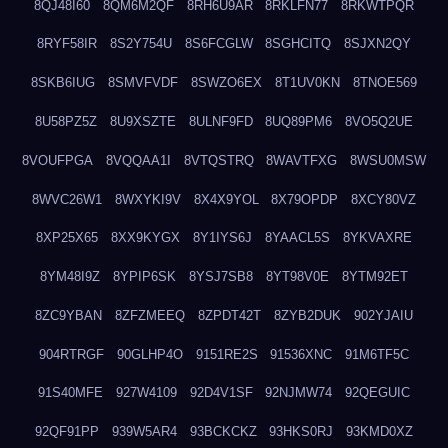
8QJ48I60
8QM6M2QF
8RH6U9AR
8RKLFN77
8RKWTPQR
8RYF58IR
8S2Y754U
8S6FCGLW
8SGHCITQ
8SJXN2QY
8SKB6IUG
8SMVFVDF
8SWZO6EX
8T1UV0KN
8TNOE569
8U58PZ5Z
8U9XSZTE
8ULNF9FD
8UQ89PM6
8VO5Q2UE
8VOUFPGA
8VQQAA1I
8VTQSTRQ
8WAVTFXG
8WSU0MSW
8WVC26W1
8WXYKI9V
8X4X9YOL
8X79OPDP
8XCY80VZ
8XP25X65
8XX9KYGX
8Y1IYS6J
8YAACL5S
8YKVAXRE
8YM48I9Z
8YPIP6SK
8YSJ7SB8
8YT98V0E
8YTM92ET
8ZC9YBAN
8ZFZMEEQ
8ZPDT42T
8ZYB2DUK
902YJAIU
904RTRGF
90GLHP4O
9151RE2S
91536XNC
91M6TF5C
91S40MFE
927W4109
92D4V1SF
92NJMW74
92QEGUIC
92QF91PP
939W5AR4
93BCKCKZ
93HKS0RJ
93KMD0XZ