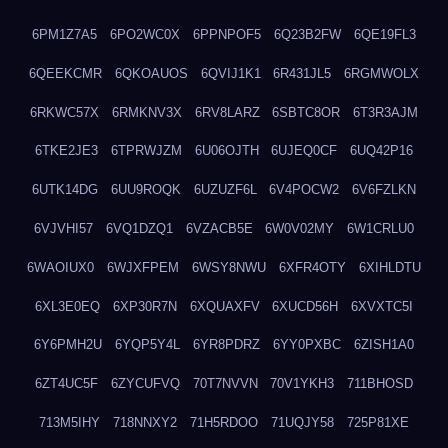
6PM1Z7A5
6PO2WC0X
6PPNPOF5
6Q23B2FW
6QE19FL3
6QEEKCMR
6QKOAUOS
6QVIJ1K1
6R431JL5
6RGMWOLX
6RKWC57X
6RMKNV3X
6RV8LARZ
6SBTC8OR
6T3R3AJM
6TKE2JE3
6TPRWJZM
6U06OJTH
6UJEQ0CF
6UQ42P16
6UTK14DG
6UU9ROQK
6UZUZF6L
6V4POCW2
6V6FZLKN
6VJVHI57
6VQ1DZQ1
6VZACB5E
6W0V02MY
6W1CRLU0
6WAOIUX0
6WJXFPEM
6WSY8NWU
6XFR4OTY
6XIHLDTU
6XL3E0EQ
6XP30R7N
6XQUAXFV
6XUCD56H
6XVXTC5I
6Y6PMH2U
6YQP5Y4L
6YR8PDRZ
6YY0PXBC
6ZISH1A0
6ZT4UC5F
6ZYCUFVQ
70T7NVVN
70V1YKH3
711BHOSD
713M5IHY
718NNXY2
71H5RDOO
71UQJY58
725P81XE