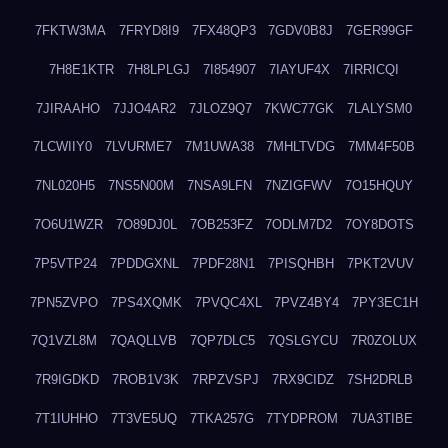
7FKTW3MA
7FRYD8I9
7FX48QP3
7GDV0B8J
7GER99GF
7H8E1KTR
7H8LPLGJ
7I854907
7IAYUF4X
7IRRICQI
7JIRAAHO
7JJO4AR2
7JLOZ9Q7
7KWC77GK
7LALYSM0
7LCWIIY0
7LVURME7
7M1UWA38
7MHLTVDG
7MM4F50B
7NL020H5
7NS5N00M
7NSA9LFN
7NZIGFWV
7O15HQUY
7O6U1WZR
7O89DJ0L
7OB253FZ
7ODLM7D2
7OY8DOTS
7P5VTP24
7PDDGXNL
7PDF28N1
7PISQHBH
7PKT2VUV
7PN5ZVPO
7PS4XQMK
7PVQC4XL
7PVZ4BY4
7PY3EC1H
7Q1VZL8M
7QAQLLVB
7QP7DLC5
7QSLGYCU
7R0ZOLUX
7R9IGDKD
7ROB1V3K
7RPZVSPJ
7RX9CIDZ
7SH2DRLB
7T1IUHHO
7T3VE5UQ
7TKA257G
7TYDPROM
7UA3TIBE