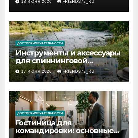
18 ИЮНЯ 2026
FRIENDS72_RU
и список необходимых
документов
ДОСТОПРИМЕЧАТЕЛЬНОСТИ
Инструменты и аксессуары
для спиннинговой
рыбалки: назначение и
17 ИЮНЯ 2026
FRIENDS72_RU
типы
ДОСТОПРИМЕЧАТЕЛЬНОСТИ
Гостиница для
командировки: основные