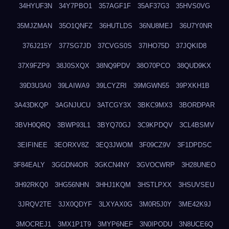
34HYUF3N
34Y7PBO1
357AGF1F
35AF37G3
35HVS0VG
35MJZMAN
35O1QNFZ
36HUTLDS
36NU8MEJ
36U7Y0NR
376J215Y
377SG7JD
37CVGS0S
37IHO75D
37JQKID8
37X9FZP9
38J0SXQX
38NQ9PDV
38O70PCO
38QUD9KX
39D3U3A0
39LAIWA9
39LCYZRI
39MGWN55
39PXKH1B
3A43DKQP
3AGNJUCU
3ATCGY3X
3BKC9MX3
3BORDPAR
3BVH0QRQ
3BWP93L1
3BYQ70GJ
3C9KPDQV
3CL4BSMV
3EIFINEE
3EORXV8Z
3EQ3JWOM
3F09CZ9V
3F1DPDSC
3F84EALY
3GGDN4OR
3GKCN4NY
3GVOCWRP
3H28UNEO
3H92RKQ0
3HG56NHN
3HHJ1KQM
3HSTLPXX
3HSUVSEU
3JRQV2TE
3JX0QDYF
3LXYAX0G
3M0R5J0Y
3ME42K9J
3MOCREJ1
3MX1P1T9
3MYP6NEF
3N0IPODU
3N8UCE6Q