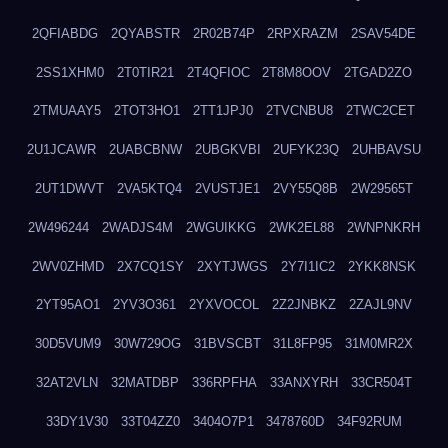
2QFIABDG
2QYABSTR
2R02B74P
2RPXRAZM
2SAV54DE
2SS1XHM0
2T0TIR21
2T4QFIOC
2T8M8OOV
2TGAD2ZO
2TMUAAY5
2TOT3HO1
2TT1JPJ0
2TVCNBU8
2TWC2CET
2U1JCAWR
2UABCBNW
2UBGKVBI
2UFYK23Q
2UHBAVSU
2UT1DWVT
2VA5KTQ4
2VUSTJE1
2VY55Q8B
2W29565T
2W496244
2WADJS4M
2WGUIKKG
2WK2EL88
2WNPNKRH
2WV0ZHMD
2X7CQ1SY
2XYTJWGS
2Y7I1IC2
2YKK8NSK
2YT95AO1
2YV3O361
2YXVOCOL
2Z2JNBKZ
2ZAJL9NV
30D5VUM9
30W729OG
31BVSCBT
31L8FP95
31M0MR2X
32AT2VLN
32MATDBP
336RPFHA
33ANXYRH
33CR504T
33DY1V30
33T04ZZ0
3404O7P1
3478760D
34F92RUM