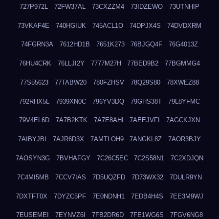
727P972L
72FW37AL
73CXZZM4
73IDZEWO
73UTNHIP
73VKAF4E
740HGIUK
745ACL1O
74DPJX4S
74DVDXRM
74FGRN3A
7612HD1B
7651K273
76BJGQ4F
76G4013Z
76HU4CRK
76LLJI2Y
7777M27H
77BED9B2
77BGMMG4
77S55623
77TABW20
780FZHSV
78Q29S80
78XWEZ88
792RHX5L
7939XN0C
796YV3DQ
79GHS38T
79L8YFMC
79V4EL6D
7A7B2KTK
7A7E8AHI
7AEEJVFI
7AGCKJXN
7AIBYJBI
7AJR6D3X
7AMTLOH9
7ANGKL8Z
7AOR3BJY
7AOSYN3G
7BVHAFGY
7C26C5EC
7C2S58N1
7C2XDJQN
7C4MI5MB
7CCV7IAS
7D5UQZFD
7D73WX32
7DULR9YN
7DXTFT0X
7DYZC5PF
7E0NDNH1
7EDB4H4S
7EE3M9WJ
7EUSEMEI
7EYNVZ6I
7FB2DR6D
7FE1WG6S
7FGV6NG8