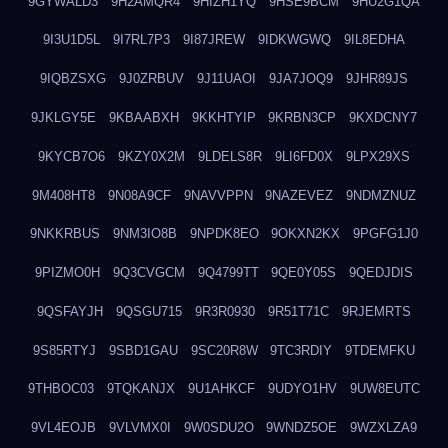
9GYWALD3
9H2AMQR4
9HIZH1YQ
9HSE9BCM
9HU2G1QA
9I3U1D5L
9I7RL7P3
9I87JREW
9IDKWGWQ
9IL8EDHA
9IQBZSXG
9J0ZRBUV
9J11UAOI
9JA7JOQ9
9JHR89JS
9JKLGY5E
9KBAABXH
9KKHTYIP
9KRBN3CP
9KXDCNY7
9KYCB7O6
9KZY0X2M
9LDELS8R
9LI6FD0X
9LPX29XS
9M408HT8
9N08A9CF
9NAVVPPN
9NAZEVEZ
9NDMZNUZ
9NKKRBUS
9NM3IO8B
9NPDK8EO
9OKXN2KX
9PGFG1J0
9PIZMO0H
9Q3CVGCM
9Q4799TT
9QE0Y05S
9QEDJDIS
9QSFAYJH
9QSGU715
9R3R0930
9R51T71C
9RJEMRTS
9S85RTYJ
9SBD1GAU
9SC20R8W
9TC3RDIY
9TDEMFKU
9THBOC03
9TQKANJX
9U1AHKCF
9UDYO1HV
9UW8EUTC
9VL4EOJB
9VLVMX0I
9W0SDU2O
9WNDZ5OE
9WZXLZA9