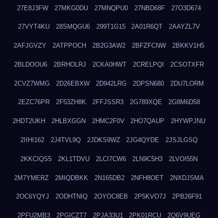
27E8J3FW
27MKG0DU
27MNQPU0
27NBD68F
27O3D674
27VYT4KU
28SMQGU6
299T1G15
2A01R6QT
2AAYZL7V
2AFJGVZY
2ATPPOCH
2B2G3AW2
2BFZFCNW
2BKKV1H5
2BLDOOU6
2BRHOLRJ
2CKA0HWT
2CRELPQI
2CSOTXFR
2CVZ7WMG
2D26EBXW
2D942LRG
2DPSN680
2DU7LORM
2EZC76PR
2F53ZH8K
2FFJSSR3
2G789XQE
2G8M6D58
2HDT2UKH
2HLBXGGN
2HMC2F0V
2HO7QAUP
2HYWPJNU
2IIHI162
2J4TVL9Q
2JDKS9WZ
2JG4QYDE
2JSJLGSQ
2KKCIQS5
2KL1TDVU
2LCI7CW6
2LN9C5H3
2LVOI55N
2M7YMERZ
2MIQDBKK
2N165DB2
2NFH8OET
2NXDJSMA
2OC6YQYJ
2ODHTNIQ
2OYOC8EB
2P5KVO7J
2PB26F91
2PFU2MB3
2PGICZT7
2PJA33U1
2PK01RCU
2Q6V9UEG