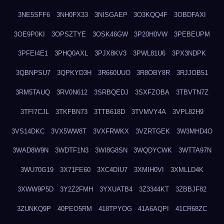
3NE5SFF6
3NH0FX33
3NISGAEP
3O3KQQ4F
3OBDFAXI
3OE9P0KI
3OPSZTYE
3OSK46GW
3P20H0VW
3PEBEUPM
3PFEI4E1
3PHQ0AXL
3PJX8KV3
3PWL81U6
3PX3NDPK
3QBNPSU7
3QPKYD3H
3R660UUO
3R8OBY8R
3RJJOB51
3RM5TAUQ
3RV0N612
3SRBQEDJ
3SXFZOBA
3TBVTN7Z
3TFI7CJL
3TKFBN73
3TTB618D
3TVMVY4A
3VPL82H9
3VS14DKC
3VX5WW8T
3VXFRWKX
3VZRTGEK
3W3MHD4O
3WAD8W9N
3WDTF1N3
3WI8G8SN
3WQDYCWK
3WTTA97N
3WU70G19
3X71FE60
3XC4DIU7
3XMIH0VI
3XMLLD4K
3XWW9P5D
3Y2Z2FMH
3YXUATB4
3Z3344KT
3ZBBJF82
3ZUNKQ9P
40PEO5RM
418TPYOG
41A6AQPI
41CR68ZC