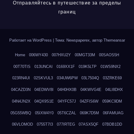
Отправляйтесь в путешествие за пределы
границ
Работает на WordPress
|
Тема: Newspaperex, автор
Themeansar
Home
006WY430
007HXU2Y
00MGT33M
00SAOS5H
00T70TIS
013UNCAI
0169XX1F
019K5LTP
01WS9NX2
023RN4UI
02SKVUL3
034UW6PW
03L7504Q
03ZRKE69
04CAZD3N
04EDWV8I
04H0HX0B
04KWVG4E
04LI8DHX
04N4JN2X
04QX9S1E
04YFC57J
04ZFIS6W
059KC9DM
05G55WBQ
05IXW4Y0
05T6CZAL
069K7D5M
06FAMUAG
06VLOMOD
0755T7I3
077IRTEG
07ASX5QF
07BDB1DD