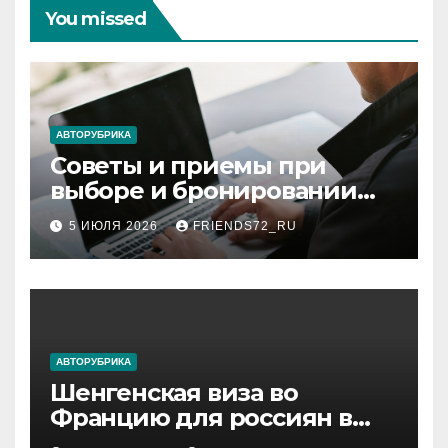
You missed
АВТОРУБРИКА
Советы и приемы при
выборе и бронировании
авиабилетов
5 ИЮЛЯ 2026
FRIENDS72_RU
АВТОРУБРИКА
Шенгенская виза во
Францию для россиян в
2026 году: сроки от 3 дней