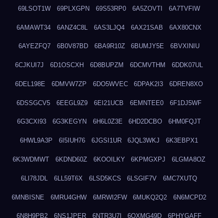
69LSOT1W
69PLXGPN
69S53RP0
6A5ZOVTI
6A7TVFIW
6AMAWT34
6ANZ4C8L
6AS3LJQ4
6AX21SAB
6AX80CNX
6AYEZFQ7
6B0V87BD
6BA9R10Z
6BUMJY5E
6BVXINIU
6CJKUI7J
6D1OSCXH
6D8BUPZM
6DCMVTHM
6DDK07UL
6DEL198E
6DMVW7ZP
6DO5WVEC
6DPAK2I3
6DREN8XO
6DSSGCV5
6EEGL9Z9
6EI21UCB
6EMNTEE0
6F1DJ5WF
6G3CXI93
6G3KEGYN
6H6L0Z3E
6HD2DCBO
6HM0FQJT
6HWL9A3P
6I5IUH76
6JGSI1UR
6JQL3WKJ
6K3EBPX1
6K3WDMWT
6KDND60Z
6KOOILKY
6KPMGXPJ
6LGMA8OZ
6LI78JDL
6LL59T6X
6LSD5KCS
6LSGIF7V
6MC7XUTQ
6MNBISNE
6MRU4GHW
6MRWI2FW
6MUKQ2Q2
6N6MCPD2
6N8H9PB2
6NS1JPER
6NTR3U7I
6OXMG49D
6PHYGAFF