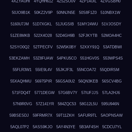
4XZYAUHI
4YQHH612
4Z52SO0V
4ZP14UIL
4ZVGSBH0
50JO9B1K
50KZ2V9P
50NNJN5E
50S8F1Z0
510NBX1W
5160U7JM
51D7XGKL
51JUGSIB
51MY24WU
51VJOSDY
51ZE8MKB
522X4O28
52D4GH9B
52FJKYTB
52MOA4HC
52SYO0Q2
52TPECFV
52W5K0BY
52XXY91Q
53ATDBWI
53EKZAMH
53Z8FUAW
54PKU5CO
551HGV0S
553WPS4S
55FLR3W1
55IE9L4V
55JKJF3L
55NCOA72
55QDIRSM
55XAQHMU
56975PIR
56GSA0U2
56QN3KEB
56SCV4BG
571FDQ4T
5771DEGW
57G6BV7Y
57IUFJJS
57LA2HJ6
57N9R0VG
57Z141YR
584ZQC53
58G12L5U
595U946N
59BSESDJ
59FRMR7X
59T11ZKH
5AFUR9TL
5AOPNSAW
5AQL07P2
5ASS9KJO
5AY4N3YE
5B3AF4SH
5CDCU7YL