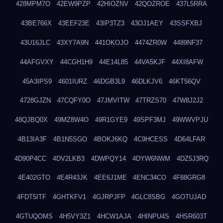
428MPM7O
42EW9PZP
42HIOZNV
42QOZROE
437L5RRA
43BE766X
43EEF23E
43IP3TZ3
43OJ1AEY
43SSFXBJ
43U16JLC
43XY7A9N
441OKOJO
4474ZR0W
4489NF37
44AFGVXY
44CGH1H9
44E14L85
44VA5KJF
44XI8AFW
45A3IPS9
4601IURZ
46DGB3L9
46DLKJV6
46KT56QV
4728GJZN
47CQFY0O
47JMVITW
47TRZS70
47W8J2J2
48QJBQ0X
49MZ8W4O
49R1GYE9
49SPF3MJ
49WWVPJU
4B13IA3F
4B1N5SGO
4BOKJ6KQ
4C9HCESS
4D64LFAR
4D90P4CC
4DV2LKB3
4DWPQY14
4DYW6NWM
4DZ5J3RQ
4E402GTO
4E4R43JK
4EE6J1ME
4ENC34CO
4F88GRG8
4FDT5ITF
4GHTKFV1
4GJRPJFP
4GLC8SBG
4GOTUJAD
4GTUQOMS
4H5VY3Z1
4HCW1AJA
4HINPU4S
4HSR603T