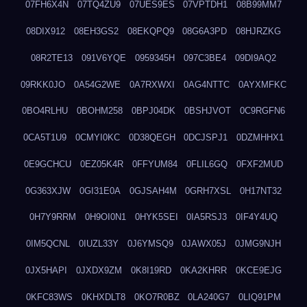
07FH6X4N
07TQ4ZU9
07UES9ES
07VPTDH1
08B99MM7
08DIX912
08EH3GS2
08EKQPQ9
08G6A3PD
08HJRZKG
08R2TE13
091V6YQE
0959345H
097C3BE4
09DI9AQ2
09RKK0JO
0A54G2WE
0A7RXWXI
0AG4NTTC
0AYXMFKC
0BO4RLHU
0BOHM258
0BPJ04DK
0BSHJVOT
0C9RGFN6
0CA5T1U9
0CMYI0KC
0D38QEGH
0DCJSPJ1
0DZMHHX1
0E9GCHCU
0EZ05K4R
0FFYUM84
0FLIL6GQ
0FXF2MUD
0G363XJW
0GI31E0A
0GJSAH4M
0GRH7XSL
0H17NT32
0H7Y9RRM
0H9OI0N1
0HYK5SEI
0IA5RSJ3
0IF4Y4UQ
0IM5QCNL
0IUZL33Y
0J6YMSQ9
0JAWX05J
0JMG9NJH
0JX5HAPI
0JXDX9ZM
0K8I19RD
0KA2KHRR
0KCE9EJG
0KFC83WS
0KHXDLT8
0KO7R0BZ
0LA240G7
0LIQ91PM