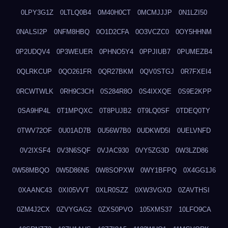
0LPY3G1Z
0LTLQ0B4
0M40H0CT
0MCMJJJP
0N1LZI50
0NALSI2P
0NFM8HBQ
0O1D2CFA
0O3VCZC0
0OY5HHNM
0P2UDQV4
0P3WEUER
0PHNO5Y4
0PPJIUB7
0PUMEZB4
0QLRKCUP
0QO261FR
0QR27BKM
0QV0STGJ
0R7FXEI4
0RCWTWLK
0RH9C3CH
0S284R8O
0S4IXXQE
0S9E2KPP
0SA9HP4L
0T1MPQXC
0T8PUJB2
0T9LQ0SF
0TDEQ0TY
0TWV72OF
0U01AD7B
0U56W7B0
0UDKWD5I
0UELVNFD
0V2IXSF4
0V3N6SQF
0VJAC930
0VY5ZG3D
0W3LZD86
0W58MBQO
0W5D86N5
0W8SOPXW
0WY1BFPQ
0X4GG1J6
0XAANC43
0XI05VVT
0XLR0SZZ
0XW3VGXD
0ZAVTHSI
0ZM4J2CX
0ZVYGAG2
0ZXS0PVO
105XMS37
10LFO9CA