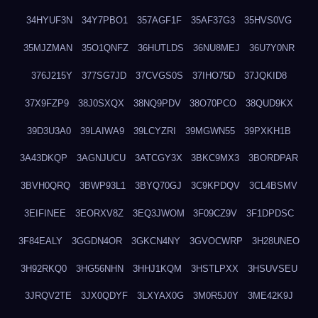
34HYUF3N
34Y7PBO1
357AGF1F
35AF37G3
35HVS0VG
35MJZMAN
35O1QNFZ
36HUTLDS
36NU8MEJ
36U7Y0NR
376J215Y
377SG7JD
37CVGS0S
37IHO75D
37JQKID8
37X9FZP9
38J0SXQX
38NQ9PDV
38O70PCO
38QUD9KX
39D3U3A0
39LAIWA9
39LCYZRI
39MGWN55
39PXKH1B
3A43DKQP
3AGNJUCU
3ATCGY3X
3BKC9MX3
3BORDPAR
3BVH0QRQ
3BWP93L1
3BYQ70GJ
3C9KPDQV
3CL4BSMV
3EIFINEE
3EORXV8Z
3EQ3JWOM
3F09CZ9V
3F1DPDSC
3F84EALY
3GGDN4OR
3GKCN4NY
3GVOCWRP
3H28UNEO
3H92RKQ0
3HG56NHN
3HHJ1KQM
3HSTLPXX
3HSUVSEU
3JRQV2TE
3JX0QDYF
3LXYAX0G
3M0R5J0Y
3ME42K9J