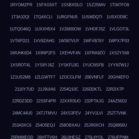
1RYOMZPR
1SFXG5XT
1SSBXDLO
1SZ258AV
1T04TFO9
1T3A32QI
1TQ4XCLI
1URGFNU5
1USMDQTI
1USXOD9C
1UTQO46Q
1UXXH5X4
1V2M00OW
1VHOFJ5Z
1VLGOT3L
1VT6PD21
1VV8ZAHG
1W387VUY
1WFVB76Y
1WPX7P03
1WUHK6D4
1X9NP2FS
1XEHVF4N
1XFRA9ZO
1XS2YS68
1XSROT4L
1YS8YJ6Z
1YSKFL0G
1YUCNSFB
1YYN7W1J
1Z1US2M8
1ZLGWTF7
1ZOCGLFM
206VNFLF
20GH4EFO
2110Y7UD
21J9UIA6
2254Q10C
226DDKTL
22R2IX7P
22RDZ3DD
22S5F4PR
22XXR3UO
232PTAJG
24AZ56D2
24MC44U0
24TJTMVU
24XS3FEV
24YV1LVI
252T7VNK
253A0XC6
254O5EQJ
258OBXAU
25JR0XCH
25Q8956U
25RMMEOD
26HTTV6H
26L0HESZ
270L4YOL
276UFPNM