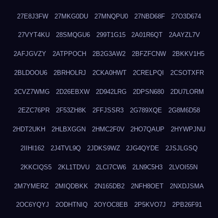
27E8J3FW
27MKG0DU
27MNQPU0
27NBD68F
27O3D674
27VYT4KU
28SMQGU6
299T1G15
2A01R6QT
2AAYZL7V
2AFJGVZY
2ATPPOCH
2B2G3AW2
2BFZFCNW
2BKKV1H5
2BLDOOU6
2BRHOLRJ
2CKA0HWT
2CRELPQI
2CSOTXFR
2CVZ7WMG
2D26EBXW
2D942LRG
2DPSN680
2DU7LORM
2EZC76PR
2F53ZH8K
2FFJSSR3
2G789XQE
2G8M6D58
2HDT2UKH
2HLBXGGN
2HMC2F0V
2HO7QAUP
2HYWPJNU
2IIHI162
2J4TVL9Q
2JDKS9WZ
2JG4QYDE
2JSJLGSQ
2KKCIQS5
2KL1TDVU
2LCI7CW6
2LN9C5H3
2LVOI55N
2M7YMERZ
2MIQDBKK
2N165DB2
2NFH8OET
2NXDJSMA
2OC6YQYJ
2ODHTNIQ
2OYOC8EB
2P5KVO7J
2PB26F91