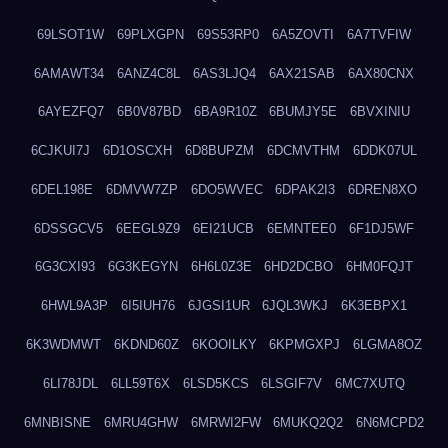
69LSOT1W
69PLXGPN
69S53RP0
6A5ZOVTI
6A7TVFIW
6AMAWT34
6ANZ4C8L
6AS3LJQ4
6AX21SAB
6AX80CNX
6AYEZFQ7
6B0V87BD
6BA9R10Z
6BUMJY5E
6BVXINIU
6CJKUI7J
6D1OSCXH
6D8BUPZM
6DCMVTHM
6DDK07UL
6DEL198E
6DMVW7ZP
6DO5WVEC
6DPAK2I3
6DREN8XO
6DSSGCV5
6EEGL9Z9
6EI21UCB
6EMNTEE0
6F1DJ5WF
6G3CXI93
6G3KEGYN
6H6L0Z3E
6HD2DCBO
6HM0FQJT
6HWL9A3P
6I5IUH76
6JGSI1UR
6JQL3WKJ
6K3EBPX1
6K3WDMWT
6KDND60Z
6KOOILKY
6KPMGXPJ
6LGMA8OZ
6LI78JDL
6LL59T6X
6LSD5KCS
6LSGIF7V
6MC7XUTQ
6MNBISNE
6MRU4GHW
6MRWI2FW
6MUKQ2Q2
6N6MCPD2