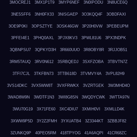
3MOCREJ1
3MX1P1T9
3MYP6NEF
3N0IPODU
3N8UCE6Q
3NE5SFF6
3NH0FX33
3NISGAEP
3O3KQQ4F
3OBDFAXI
3OE9P0KI
3OPSZTYE
3OSK46GW
3P20H0VW
3PEBEUPM
3PFEI4E1
3PHQ0AXL
3PJX8KV3
3PWL81U6
3PX3NDPK
3QBNPSU7
3QPKYD3H
3R660UUO
3R8OBY8R
3RJJOB51
3RM5TAUQ
3RV0N612
3SRBQEDJ
3SXFZOBA
3TBVTN7Z
3TFI7CJL
3TKFBN73
3TTB618D
3TVMVY4A
3VPL82H9
3VS14DKC
3VX5WW8T
3VXFRWKX
3VZRTGEK
3W3MHD4O
3WAD8W9N
3WDTF1N3
3WI8G8SN
3WQDYCWK
3WTTA97N
3WU70G19
3X71FE60
3XC4DIU7
3XMIH0VI
3XMLLD4K
3XWW9P5D
3Y2Z2FMH
3YXUATB4
3Z3344KT
3ZBBJF82
3ZUNKQ9P
40PEO5RM
418TPYOG
41A6AQPI
41CR68ZC