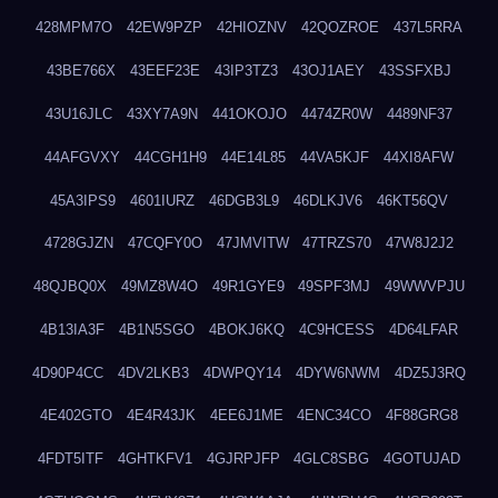
428MPM7O
42EW9PZP
42HIOZNV
42QOZROE
437L5RRA
43BE766X
43EEF23E
43IP3TZ3
43OJ1AEY
43SSFXBJ
43U16JLC
43XY7A9N
441OKOJO
4474ZR0W
4489NF37
44AFGVXY
44CGH1H9
44E14L85
44VA5KJF
44XI8AFW
45A3IPS9
4601IURZ
46DGB3L9
46DLKJV6
46KT56QV
4728GJZN
47CQFY0O
47JMVITW
47TRZS70
47W8J2J2
48QJBQ0X
49MZ8W4O
49R1GYE9
49SPF3MJ
49WWVPJU
4B13IA3F
4B1N5SGO
4BOKJ6KQ
4C9HCESS
4D64LFAR
4D90P4CC
4DV2LKB3
4DWPQY14
4DYW6NWM
4DZ5J3RQ
4E402GTO
4E4R43JK
4EE6J1ME
4ENC34CO
4F88GRG8
4FDT5ITF
4GHTKFV1
4GJRPJFP
4GLC8SBG
4GOTUJAD