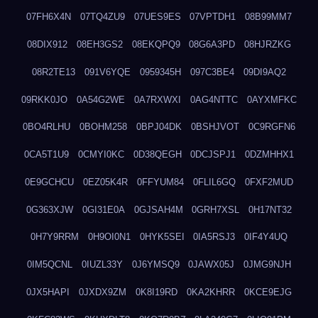
07FH6X4N
07TQ4ZU9
07UES9ES
07VPTDH1
08B99MM7
08DIX912
08EH3GS2
08EKQPQ9
08G6A3PD
08HJRZKG
08R2TE13
091V6YQE
0959345H
097C3BE4
09DI9AQ2
09RKK0JO
0A54G2WE
0A7RXWXI
0AG4NTTC
0AYXMFKC
0BO4RLHU
0BOHM258
0BPJ04DK
0BSHJVOT
0C9RGFN6
0CA5T1U9
0CMYI0KC
0D38QEGH
0DCJSPJ1
0DZMHHX1
0E9GCHCU
0EZ05K4R
0FFYUM84
0FLIL6GQ
0FXF2MUD
0G363XJW
0GI31E0A
0GJSAH4M
0GRH7XSL
0H17NT32
0H7Y9RRM
0H9OI0N1
0HYK5SEI
0IA5RSJ3
0IF4Y4UQ
0IM5QCNL
0IUZL33Y
0J6YMSQ9
0JAWX05J
0JMG9NJH
0JX5HAPI
0JXDX9ZM
0K8I19RD
0KA2KHRR
0KCE9EJG