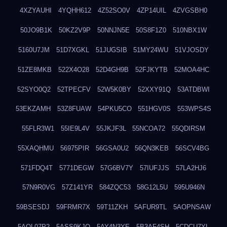
4XZYAUHI
4YQHH612
4Z52SO0V
4ZP14UIL
4ZVGSBH0
50JO9B1K
50KZ2V9P
50NNJN5E
50S8F1Z0
510NBX1W
5160U7JM
51D7XGKL
51JUGSIB
51MY24WU
51VJOSDY
51ZE8MKB
522X4O28
52D4GH9B
52FJKYTB
52MOA4HC
52SYO0Q2
52TPECFV
52W5K0BY
52XXY91Q
53ATDBWI
53EKZAMH
53Z8FUAW
54PKU5CO
551HGV0S
553WPS4S
55FLR3W1
55IE9L4V
55JKJF3L
55NCOA72
55QDIRSM
55XAQHMU
56975PIR
56GSA0U2
56QN3KEB
56SCV4BG
571FDQ4T
5771DEGW
57G6BV7Y
57IUFJJS
57LA2HJ6
57N9R0VG
57Z141YR
584ZQC53
58G12L5U
595U946N
59BSESDJ
59FRMR7X
59T11ZKH
5AFUR9TL
5AOPNSAW
5AQL07P2
5ASS9KJO
5AY4N3YE
5B3AF4SH
5CDCU7YL