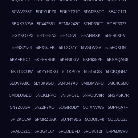
5CWV233T
5DFYUFZ0
5DKYT31C
5DM253CG
5E4JC1TI
5EXK7A7W
5F447S51
5FMM242C
5FNR39CT
5GEF3377
5GYKO7P3
5H18E5N3
5H4C8VII
5HANI4XK
5HER0XEV
5HNS21Z8
5IFXGJFK
5IITXOZY
5IVSLWGV
5J5FOXDN
5KAFKBC4
5KEFVRBK
5KFBILGV
5KP635PE
5KSAQAB8
5KT1DCUW
5KZYHXKG
5L1KPI2V
5L515L3S
5LCKQGH7
5LOVPA8C
5LY0K9GU
5M4U4YA3
5M8JMWFU
5MC4C6M0
5MOLUGED
5NCKLFPQ
5NI5PO7L
5NROBV9R
5NSPSK7R
5NYZ03GV
5NZ2F7XQ
5OGIRQDY
5OIXNVW6
5OPF8A7F
5PI2KCCW
5PMRZDAK
5Q7NY9BS
5QDQI5F8
5QL8UU2J
5RALQ21C
5RBG4E64
5RCDBBFD
5ROV8T2I
5RP6DWR8