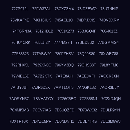
727P972L
72FW37AL
73CXZZM4
73IDZEWO
73UTNHIP
73VKAF4E
740HGIUK
745ACL1O
74DPJX4S
74DVDXRM
74FGRN3A
7612HD1B
7651K273
76BJGQ4F
76G4013Z
76HU4CRK
76LLJI2Y
7777M27H
77BED9B2
77BGMMG4
77S55623
77TABW20
780FZHSV
78Q29S80
78XWEZ88
792RHX5L
7939XN0C
796YV3DQ
79GHS38T
79L8YFMC
79V4EL6D
7A7B2KTK
7A7E8AHI
7AEEJVFI
7AGCKJXN
7AIBYJBI
7AJR6D3X
7AMTLOH9
7ANGKL8Z
7AOR3BJY
7AOSYN3G
7BVHAFGY
7C26C5EC
7C2S58N1
7C2XDJQN
7C4MI5MB
7CCV7IAS
7D5UQZFD
7D73WX32
7DULR9YN
7DXTFT0X
7DYZC5PF
7E0NDNH1
7EDB4H4S
7EE3M9WJ