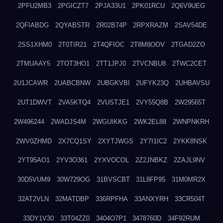
2PFU2MB3
2PGICZT7
2PJA33U1
2PK01RCU
2Q6V9UEG
2QFIABDG
2QYABSTR
2R02B74P
2RPXRAZM
2SAV54DE
2SS1XHM0
2T0TIR21
2T4QFIOC
2T8M8OOV
2TGAD2ZO
2TMUAAY5
2TOT3HO1
2TT1JPJ0
2TVCNBU8
2TWC2CET
2U1JCAWR
2UABCBNW
2UBGKVBI
2UFYK23Q
2UHBAVSU
2UT1DWVT
2VA5KTQ4
2VUSTJE1
2VY55Q8B
2W29565T
2W496244
2WADJS4M
2WGUIKKG
2WK2EL88
2WNPNKRH
2WV0ZHMD
2X7CQ1SY
2XYTJWGS
2Y7I1IC2
2YKK8NSK
2YT95AO1
2YV3O361
2YXVOCOL
2Z2JNBKZ
2ZAJL9NV
30D5VUM9
30W729OG
31BVSCBT
31L8FP95
31M0MR2X
32AT2VLN
32MATDBP
336RPFHA
33ANXYRH
33CR504T
33DY1V30
33T04ZZ0
3404O7P1
3478760D
34F92RUM