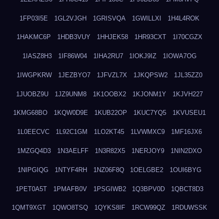
1FP03I5E
1GL2VJGH
1GRISVQA
1GWILLXI
1H4L4ROK
1HAKMC6P
1HDB3VUY
1HHJEK58
1HR93CXT
1I70CGZX
1IASZ8H3
1IF86W04
1IHA2RU7
1IOKJ9IZ
1IOWA7OG
1IWGPKRW
1JEZBYO7
1JFVZL7X
1JKQPSW2
1JL35ZZ0
1JUOBZ9U
1JZ9UNM8
1K1OOBX2
1KJONM1Y
1KJVH227
1KMG68BO
1KQW0D9E
1KUB22OP
1KUC7YQ5
1KVUSEU1
1L0EECVC
1L92C1GM
1LO2KT45
1LVWMXC9
1MF16JX6
1MZGQ4D3
1N3AELFF
1N3R82X5
1NERJOY9
1NIN2DXO
1NIPGIQG
1NTYF4RH
1NZ06F8Q
1OELGBE2
1OUI6BYG
1PET0A5T
1PMAFB0V
1PSGIWB2
1Q3BPV0D
1QBCT8D3
1QMT9XGT
1QWO8TSQ
1QYKS8IF
1RCW99QZ
1RDUWSSK