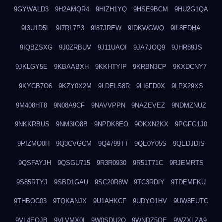
9GYWALD3
9H2AMQR4
9HIZH1YQ
9HSE9BCM
9HU2G1QA
9I3U1D5L
9I7RL7P3
9I87JREW
9IDKWGWQ
9IL8EDHA
9IQBZSXG
9J0ZRBUV
9J11UAOI
9JA7JOQ9
9JHR89JS
9JKLGY5E
9KBAABXH
9KKHTYIP
9KRBN3CP
9KXDCNY7
9KYCB7O6
9KZY0X2M
9LDELS8R
9LI6FD0X
9LPX29XS
9M408HT8
9N08A9CF
9NAVVPPN
9NAZEVEZ
9NDMZNUZ
9NKKRBUS
9NM3IO8B
9NPDK8EO
9OKXN2KX
9PGFG1J0
9PIZMO0H
9Q3CVGCM
9Q4799TT
9QE0Y05S
9QEDJDIS
9QSFAYJH
9QSGU715
9R3R0930
9R51T71C
9RJEMRTS
9S85RTYJ
9SBD1GAU
9SC20R8W
9TC3RDIY
9TDEMFKU
9THBOC03
9TQKANJX
9U1AHKCF
9UDYO1HV
9UW8EUTC
9VL4EOJB
9VLVMX0I
9W0SDU2O
9WNDZ5OE
9WZXLZA9