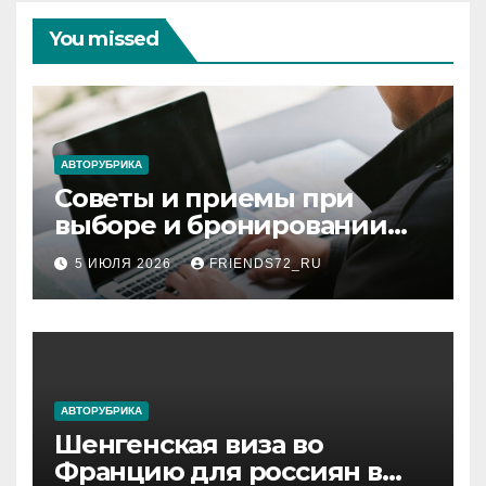
You missed
АВТОРУБРИКА
Советы и приемы при
выборе и бронировании
авиабилетов
5 ИЮЛЯ 2026
FRIENDS72_RU
АВТОРУБРИКА
Шенгенская виза во
Францию для россиян в