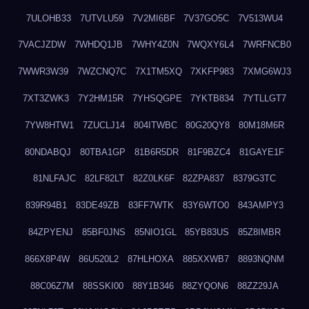
7ULOHB33
7UTVLU59
7V2MI6BF
7V37GO5C
7V513WU4
7VACJZDW
7WHDQ1JB
7WHY4Z0N
7WQXY6L4
7WRFNCB0
7WWR3W39
7WZCNQ7C
7X1TM5XQ
7XKFP983
7XMG6WJ3
7XT3ZWK3
7Y2HM15R
7YHSQGPE
7YKTB834
7YTLLGT7
7YW8HTW1
7ZUCLJ14
804ITWBC
80G20QY8
80M18M6R
80NDABQJ
80TBA1GP
81B6R5DR
81F9BZC4
81GAYE1F
81NLFAJC
82LF82LT
82Z0LK6F
82ZPA837
8379G3TC
839R94B1
83DE49ZB
83FF7WTK
83Y6WTO0
843AMPY3
84ZPYENJ
85BF0JNS
85NIO1GL
85YB83US
85Z8IMBR
866X8P4W
86U520L2
87HLHOXA
885XXWB7
8893NQNM
88C06Z7M
88SSKI00
88Y1B346
88ZYQON6
88ZZ29JA