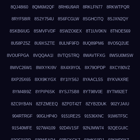
8QJ48I60
8QM6M2QF
8RH6U9AR
8RKLFN77
8RKWTPQR
8RYF58IR
8S2Y754U
8S6FCGLW
8SGHCITQ
8SJXN2QY
8SKB6IUG
8SMVFVDF
8SWZO6EX
8T1UV0KN
8TNOE569
8U58PZ5Z
8U9XSZTE
8ULNF9FD
8UQ89PM6
8VO5Q2UE
8VOUFPGA
8VQQAA1I
8VTQSTRQ
8WAVTFXG
8WSU0MSW
8WVC26W1
8WXYKI9V
8X4X9YOL
8X79OPDP
8XCY80VZ
8XP25X65
8XX9KYGX
8Y1IYS6J
8YAACL5S
8YKVAXRE
8YM48I9Z
8YPIP6SK
8YSJ7SB8
8YT98V0E
8YTM92ET
8ZC9YBAN
8ZFZMEEQ
8ZPDT42T
8ZYB2DUK
902YJAIU
904RTRGF
90GLHP4O
9151RE2S
91536XNC
91M6TF5C
91S40MFE
927W4109
92D4V1SF
92NJMW74
92QEGUIC