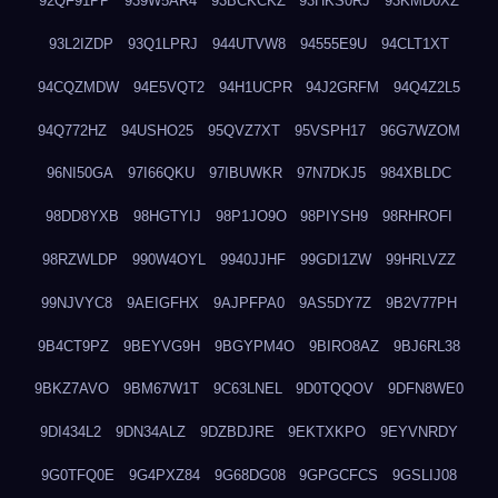
92QF91PP
939W5AR4
93BCKCKZ
93HKS0RJ
93KMD0XZ
93L2IZDP
93Q1LPRJ
944UTVW8
94555E9U
94CLT1XT
94CQZMDW
94E5VQT2
94H1UCPR
94J2GRFM
94Q4Z2L5
94Q772HZ
94USHO25
95QVZ7XT
95VSPH17
96G7WZOM
96NI50GA
97I66QKU
97IBUWKR
97N7DKJ5
984XBLDC
98DD8YXB
98HGTYIJ
98P1JO9O
98PIYSH9
98RHROFI
98RZWLDP
990W4OYL
9940JJHF
99GDI1ZW
99HRLVZZ
99NJVYC8
9AEIGFHX
9AJPFPA0
9AS5DY7Z
9B2V77PH
9B4CT9PZ
9BEYVG9H
9BGYPM4O
9BIRO8AZ
9BJ6RL38
9BKZ7AVO
9BM67W1T
9C63LNEL
9D0TQQOV
9DFN8WE0
9DI434L2
9DN34ALZ
9DZBDJRE
9EKTXKPO
9EYVNRDY
9G0TFQ0E
9G4PXZ84
9G68DG08
9GPGCFCS
9GSLIJ08