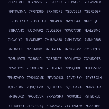
7EUSEMEI
7EYNVZ6I
7FB2DR6D
7FE1WG6S
7FGV6NG8
7FKTW3MA
7FRYD8I9
7FX48QP3
7GDV0B8J
7GER99GF
7H8E1KTR
7H8LPLGJ
7I854907
7IAYUF4X
7IRRICQI
7JIRAAHO
7JJO4AR2
7JLOZ9Q7
7KWC77GK
7LALYSM0
7LCWIIY0
7LVURME7
7M1UWA38
7MHLTVDG
7MM4F50B
7NL020H5
7NS5N00M
7NSA9LFN
7NZIGFWV
7O15HQUY
7O6U1WZR
7O89DJ0L
7OB253FZ
7ODLM7D2
7OY8DOTS
7P5VTP24
7PDDGXNL
7PDF28N1
7PISQHBH
7PKT2VUV
7PN5ZVPO
7PS4XQMK
7PVQC4XL
7PVZ4BY4
7PY3EC1H
7Q1VZL8M
7QAQLLVB
7QP7DLC5
7QSLGYCU
7R0ZOLUX
7R9IGDKD
7ROB1V3K
7RPZVSPJ
7RX9CIDZ
7SH2DRLB
7T1IUHHO
7T3VE5UQ
7TKA257G
7TYDPROM
7UA3TIBE