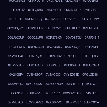
0KFC83WS
0KHXDLT8
0KO7R0BZ
0LA240G7
0LIQ91PM
0LPY3G1Z
0LTLQ0B4
0M40H0CT
0MCMJJJP
0N1LZI50
0NALSI2P
0NFM8HBQ
0O1D2CFA
0O3VCZC0
0OY5HHNM
0P2UDQV4
0P3WEUER
0PHNO5Y4
0PPJIUB7
0PUMEZB4
0QLRKCUP
0QO261FR
0QR27BKM
0QV0STGJ
0R7FXEI4
0RCWTWLK
0RH9C3CH
0S284R8O
0S4IXXQE
0S9E2KPP
0SA9HP4L
0T1MPQXC
0T8PUJB2
0T9LQ0SF
0TDEQ0TY
0TWV72OF
0U01AD7B
0U56W7B0
0UDKWD5I
0UELVNFD
0V2IXSF4
0V3N6SQF
0VJAC930
0VY5ZG3D
0W3LZD86
0W58MBQO
0W5D86N5
0W8SOPXW
0WY1BFPQ
0X4GG1J6
0XAANC43
0XI05VVT
0XLR0SZZ
0XW3VGXD
0ZAVTHSI
0ZM4J2CX
0ZVYGAG2
0ZXS0PVO
105XMS37
10LFO9CA