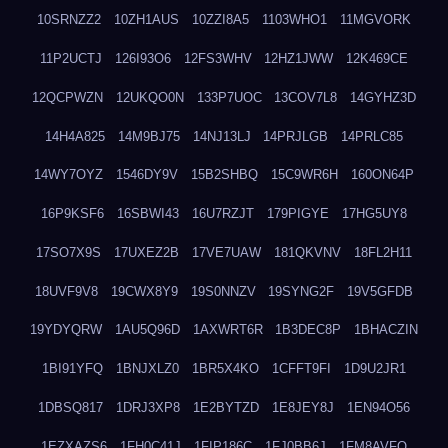
10SRNZZ2
10ZH1AUS
10ZZI8A5
1103WHO1
11MGVORK
11P2UCTJ
126I93O6
12FS3WHV
12HZ1JWW
12K469CE
12QCPWZN
12UKQO0N
133P7UOC
13COV7L8
14GYHZ3D
14H4A825
14M9BJ75
14NJ13LJ
14PRJLGB
14PRLC85
14WY7OYZ
1546DY9V
15B2SHBQ
15C9WR6H
160ON64P
16P9KSF6
16SBWI43
16U7RZJT
179PIGYE
17HG5UY8
17SO7X9S
17UXEZ2B
17VE7UAW
181QKVNV
18FL2H11
18UVF9V8
19CWX8Y9
19S0NNZV
19SYNG2F
19V5GFDB
19YDYQRW
1AU5Q96D
1AXWRT6R
1B3DEC8P
1BHACZIN
1BI91YFQ
1BNJXLZ0
1BR5X4KO
1CFFT9FI
1D9U2JR1
1DBSQ817
1DRJ3XP8
1E2BYTZD
1E8JEY8J
1EN94O56
1EZXAZS6
1FH0C41J
1FIP186C
1FJ0BB6J
1FM8AVFQ