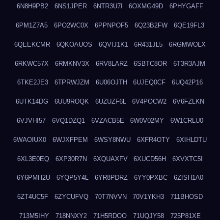
6N8H9PB2
6NS1JPER
6NTR3U7I
6OXMG49D
6PHYGAFF
6PM1Z7A5
6PO2WC0X
6PPNPOF5
6Q23B2FW
6QE19FL3
6QEEKCMR
6QKOAUOS
6QVIJ1K1
6R431JL5
6RGMWOLX
6RKWC57X
6RMKNV3X
6RV8LARZ
6SBTC8OR
6T3R3AJM
6TKE2JE3
6TPRWJZM
6U06OJTH
6UJEQ0CF
6UQ42P16
6UTK14DG
6UU9ROQK
6UZUZF6L
6V4POCW2
6V6FZLKN
6VJVHI57
6VQ1DZQ1
6VZACB5E
6W0V02MY
6W1CRLU0
6WAOIUX0
6WJXFPEM
6WSY8NWU
6XFR4OTY
6XIHLDTU
6XL3E0EQ
6XP30R7N
6XQUAXFV
6XUCD56H
6XVXTC5I
6Y6PMH2U
6YQP5Y4L
6YR8PDRZ
6YY0PXBC
6ZISH1A0
6ZT4UC5F
6ZYCUFVQ
70T7NVVN
70V1YKH3
711BHOSD
713M5IHY
718NNXY2
71H5RDOO
71UQJY58
725P81XE