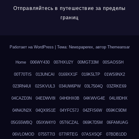
Отправляйтесь в путешествие за пределы
границ
Работает на WordPress
|
Тема: Newspaperex, автор
Themeansar
Home
006WY430
007HXU2Y
00MGT33M
00SAOS5H
00T70TIS
013UNCAI
0169XX1F
019K5LTP
01WS9NX2
023RN4UI
02SKVUL3
034UW6PW
03L7504Q
03ZRKE69
04CAZD3N
04EDWV8I
04H0HX0B
04KWVG4E
04LI8DHX
04N4JN2X
04QX9S1E
04YFC57J
04ZFIS6W
059KC9DM
05G55WBQ
05IXW4Y0
05T6CZAL
069K7D5M
06FAMUAG
06VLOMOD
0755T7I3
077IRTEG
07ASX5QF
07BDB1DD