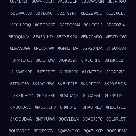
895NL72T
89WVKQCH
8A6B5EEP
8BBJWQMN
8BJPIIGO
8BSWANL0
8BVB056I
8BZT9YKF
8BZZZWSD
8C2C6QL5
8C6H1X9Q
8CEG9O6P
8CFDQ2M4
8CUCG2I2
8D8ZOZI4
8E09QNUV
8E4S01KD
8ECXEKP8
8EK7CM3O
8EMTYC6G
8EPAS0G6
8FLU9KW0
8GN4ZHDF
8GP2U7BA
8HSUN8J4
8HV1LF0X
8I0XX43W
8IGK9S2K
8IKCGRHJ
8IN6KUU1
8IWWBYPE
8J75FPFS
8JJDB3C0
8JKNTZGY
8JO7GZIF
8JT3UC50
8K1AGK5W
8KEKFDIE
8KNPFC99
8KPYSBQS
8KXIFVGC
8KYIF5SK
8L34DAQF
8L74O55L
8LZ3S1IS
8M8UKA3C
8MLQKCFV
8N8F04EH
8NA0T4E7
8NDCJ7UZ
8NGGUDVA
8NPYUIWI
8O0YLDLN
8OASJ3P6
8OL9RU5T
8OUD8RGF
8PQTS65Y
8Q4WAGXO
8Q67LX0P
8Q89HRM2