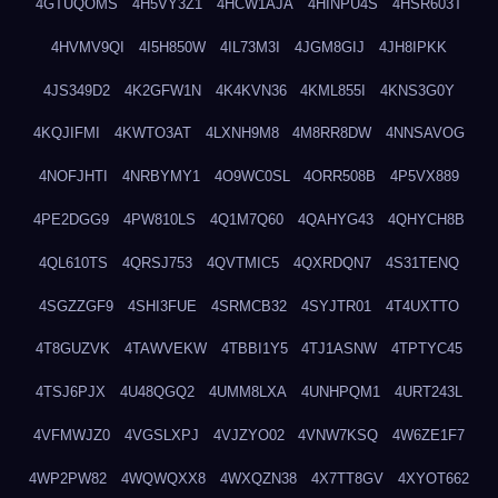
4GTUQOMS
4H5VY3Z1
4HCW1AJA
4HINPU4S
4HSR603T
4HVMV9QI
4I5H850W
4IL73M3I
4JGM8GIJ
4JH8IPKK
4JS349D2
4K2GFW1N
4K4KVN36
4KML855I
4KNS3G0Y
4KQJIFMI
4KWTO3AT
4LXNH9M8
4M8RR8DW
4NNSAVOG
4NOFJHTI
4NRBYMY1
4O9WC0SL
4ORR508B
4P5VX889
4PE2DGG9
4PW810LS
4Q1M7Q60
4QAHYG43
4QHYCH8B
4QL610TS
4QRSJ753
4QVTMIC5
4QXRDQN7
4S31TENQ
4SGZZGF9
4SHI3FUE
4SRMCB32
4SYJTR01
4T4UXTTO
4T8GUZVK
4TAWVEKW
4TBBI1Y5
4TJ1ASNW
4TPTYC45
4TSJ6PJX
4U48QGQ2
4UMM8LXA
4UNHPQM1
4URT243L
4VFMWJZ0
4VGSLXPJ
4VJZYO02
4VNW7KSQ
4W6ZE1F7
4WP2PW82
4WQWQXX8
4WXQZN38
4X7TT8GV
4XYOT662