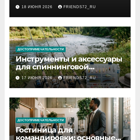
2026 году: сроки от 3 дней
18 ИЮНЯ 2026
FRIENDS72_RU
и список необходимых
документов
ДОСТОПРИМЕЧАТЕЛЬНОСТИ
Инструменты и аксессуары
для спиннинговой
рыбалки: назначение и
17 ИЮНЯ 2026
FRIENDS72_RU
типы
ДОСТОПРИМЕЧАТЕЛЬНОСТИ
Гостиница для
командировки: основные