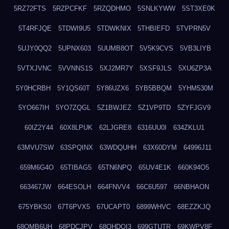
5RZ72FTS
5RZPCFKF
5RZQDHMO
5SNLKYWW
5ST3XE0K
5T4RFJQE
5TDWI9U5
5TDWKNIX
5THBIEFD
5TVPRN5V
5UJY0QQ2
5UPNX603
5UUMB8OT
5V5K9CVS
5VB3LIYB
5VTXJVNC
5VVNNS1S
5XJ2MR7Y
5XSF9JLS
5XU6ZP3A
5Y0HCRBH
5Y1QS60T
5Y86UZX6
5YB5BBQM
5YHM530M
5YO667IH
5YO7ZQGL
5Z1BWJEZ
5Z1VP9TD
5ZYFJGV9
60IZ2Y44
60X8LPUK
62LJGRE8
6316UU0I
634ZKLU1
63MVU7SW
63SPQINX
63WDQUHH
63X60DYM
64996J11
659M6G4O
65TIBAG5
65TN6NPQ
65UV4E1K
660K94O5
663467JW
664ESOLH
664FNVV4
66C6U597
66NBHAON
675YBKS0
67T6PVX5
67UCAPT0
6899WHVC
68EZZKJQ
68OMB6UH
68PDCJPV
68QHDOI3
699GTUTR
69KWPV8F