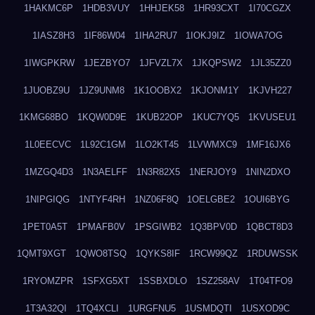
1HAKMC6P
1HDB3VUY
1HHJEK58
1HR93CXT
1I70CGZX
1IASZ8H3
1IF86W04
1IHA2RU7
1IOKJ9IZ
1IOWA7OG
1IWGPKRW
1JEZBYO7
1JFVZL7X
1JKQPSW2
1JL35ZZ0
1JUOBZ9U
1JZ9UNM8
1K1OOBX2
1KJONM1Y
1KJVH227
1KMG68BO
1KQW0D9E
1KUB22OP
1KUC7YQ5
1KVUSEU1
1L0EECVC
1L92C1GM
1LO2KT45
1LVWMXC9
1MF16JX6
1MZGQ4D3
1N3AELFF
1N3R82X5
1NERJOY9
1NIN2DXO
1NIPGIQG
1NTYF4RH
1NZ06F8Q
1OELGBE2
1OUI6BYG
1PET0A5T
1PMAFB0V
1PSGIWB2
1Q3BPV0D
1QBCT8D3
1QMT9XGT
1QWO8TSQ
1QYKS8IF
1RCW99QZ
1RDUWSSK
1RYOMZPR
1SFXG5XT
1SSBXDLO
1SZ258AV
1T04TFO9
1T3A32QI
1TQ4XCLI
1URGFNU5
1USMDQTI
1USXOD9C