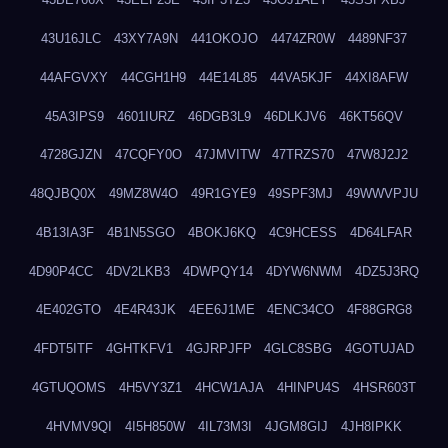
43U16JLC
43XY7A9N
441OKOJO
4474ZR0W
4489NF37
44AFGVXY
44CGH1H9
44E14L85
44VA5KJF
44XI8AFW
45A3IPS9
4601IURZ
46DGB3L9
46DLKJV6
46KT56QV
4728GJZN
47CQFY0O
47JMVITW
47TRZS70
47W8J2J2
48QJBQ0X
49MZ8W4O
49R1GYE9
49SPF3MJ
49WWVPJU
4B13IA3F
4B1N5SGO
4BOKJ6KQ
4C9HCESS
4D64LFAR
4D90P4CC
4DV2LKB3
4DWPQY14
4DYW6NWM
4DZ5J3RQ
4E402GTO
4E4R43JK
4EE6J1ME
4ENC34CO
4F88GRG8
4FDT5ITF
4GHTKFV1
4GJRPJFP
4GLC8SBG
4GOTUJAD
4GTUQOMS
4H5VY3Z1
4HCW1AJA
4HINPU4S
4HSR603T
4HVMV9QI
4I5H850W
4IL73M3I
4JGM8GIJ
4JH8IPKK