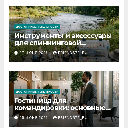
ДОСТОПРИМЕЧАТЕЛЬНОСТИ
Инструменты и аксессуары
для спиннинговой
рыбалки: назначение и
17 ИЮНЯ 2026
FRIENDS72_RU
типы
ДОСТОПРИМЕЧАТЕЛЬНОСТИ
Гостиница для
командировки: основные
критерии выбора
15 ИЮНЯ 2026
FRIENDS72_RU