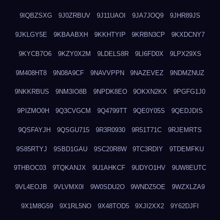
9IQBZSXG
9J0ZRBUV
9J11UAOI
9JA7JOQ9
9JHR89JS
9JKLGY5E
9KBAABXH
9KKHTYIP
9KRBN3CP
9KXDCNY7
9KYCB7O6
9KZY0X2M
9LDELS8R
9LI6FD0X
9LPX29XS
9M408HT8
9N08A9CF
9NAVVPPN
9NAZEVEZ
9NDMZNUZ
9NKKRBUS
9NM3IO8B
9NPDK8EO
9OKXN2KX
9PGFG1J0
9PIZMO0H
9Q3CVGCM
9Q4799TT
9QE0Y05S
9QEDJDIS
9QSFAYJH
9QSGU715
9R3R0930
9R51T71C
9RJEMRTS
9S85RTYJ
9SBD1GAU
9SC20R8W
9TC3RDIY
9TDEMFKU
9THBOC03
9TQKANJX
9U1AHKCF
9UDYO1HV
9UW8EUTC
9VL4EOJB
9VLVMX0I
9W0SDU2O
9WNDZ5OE
9WZXLZA9
9X1M8G59
9X1RL5NO
9X48TOD5
9XJI2XX2
9Y62DJFI