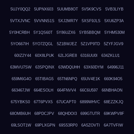
5UJY0QQ2
5UPNX603
5UUMB8OT
5V5K9CVS
5VB3LIYB
5VTXJVNC
5VVNNS1S
5XJ2MR7Y
5XSF9JLS
5XU6ZP3A
5Y0HCRBH
5Y1QS60T
5Y86UZX6
5YB5BBQM
5YHM530M
5YO667IH
5YO7ZQGL
5Z1BWJEZ
5Z1VP9TD
5ZYFJGV9
60IZ2Y44
60X8LPUK
62LJGRE8
6316UU0I
634ZKLU1
63MVU7SW
63SPQINX
63WDQUHH
63X60DYM
64996J11
659M6G4O
65TIBAG5
65TN6NPQ
65UV4E1K
660K94O5
663467JW
664ESOLH
664FNVV4
66C6U597
66NBHAON
675YBKS0
67T6PVX5
67UCAPT0
6899WHVC
68EZZKJQ
68OMB6UH
68PDCJPV
68QHDOI3
699GTUTR
69KWPV8F
69LSOT1W
69PLXGPN
69S53RP0
6A5ZOVTI
6A7TVFIW