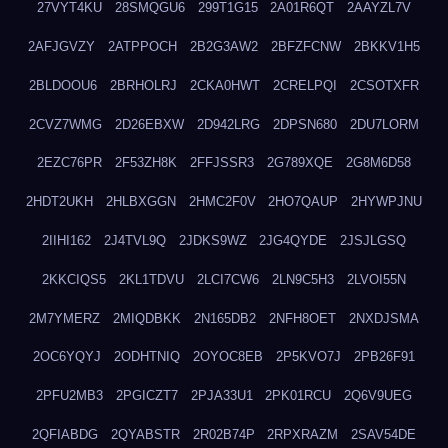
27VYT4KU
28SMQGU6
299T1G15
2A01R6QT
2AAYZL7V
2AFJGVZY
2ATPPOCH
2B2G3AW2
2BFZFCNW
2BKKV1H5
2BLDOOU6
2BRHOLRJ
2CKA0HWT
2CRELPQI
2CSOTXFR
2CVZ7WMG
2D26EBXW
2D942LRG
2DPSN680
2DU7LORM
2EZC76PR
2F53ZH8K
2FFJSSR3
2G789XQE
2G8M6D58
2HDT2UKH
2HLBXGGN
2HMC2F0V
2HO7QAUP
2HYWPJNU
2IIHI162
2J4TVL9Q
2JDKS9WZ
2JG4QYDE
2JSJLGSQ
2KKCIQS5
2KL1TDVU
2LCI7CW6
2LN9C5H3
2LVOI55N
2M7YMERZ
2MIQDBKK
2N165DB2
2NFH8OET
2NXDJSMA
2OC6YQYJ
2ODHTNIQ
2OYOC8EB
2P5KVO7J
2PB26F91
2PFU2MB3
2PGICZT7
2PJA33U1
2PK01RCU
2Q6V9UEG
2QFIABDG
2QYABSTR
2R02B74P
2RPXRAZM
2SAV54DE