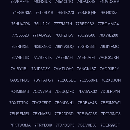
73VKAF4E
740HGIUK
745ACL1O
74DPJX4S
74DVDXRM
74FGRN3A
7612HD1B
7651K273
76BJGQ4F
76G4013Z
76HU4CRK
76LLJI2Y
7777M27H
77BED9B2
77BGMMG4
77S55623
77TABW20
780FZHSV
78Q29S80
78XWEZ88
792RHX5L
7939XN0C
796YV3DQ
79GHS38T
79L8YFMC
79V4EL6D
7A7B2KTK
7A7E8AHI
7AEEJVFI
7AGCKJXN
7AIBYJBI
7AJR6D3X
7AMTLOH9
7ANGKL8Z
7AOR3BJY
7AOSYN3G
7BVHAFGY
7C26C5EC
7C2S58N1
7C2XDJQN
7C4MI5MB
7CCV7IAS
7D5UQZFD
7D73WX32
7DULR9YN
7DXTFT0X
7DYZC5PF
7E0NDNH1
7EDB4H4S
7EE3M9WJ
7EUSEMEI
7EYNVZ6I
7FB2DR6D
7FE1WG6S
7FGV6NG8
7FKTW3MA
7FRYD8I9
7FX48QP3
7GDV0B8J
7GER99GF