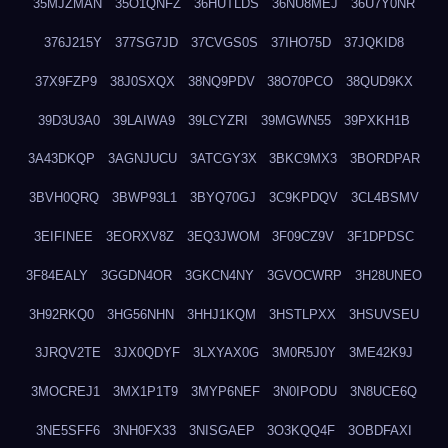
35MJZMAN
35O1QNFZ
36HUTLDS
36NU8MEJ
36U7Y0NR
376J215Y
377SG7JD
37CVGS0S
37IHO75D
37JQKID8
37X9FZP9
38J0SXQX
38NQ9PDV
38O70PCO
38QUD9KX
39D3U3A0
39LAIWA9
39LCYZRI
39MGWN55
39PXKH1B
3A43DKQP
3AGNJUCU
3ATCGY3X
3BKC9MX3
3BORDPAR
3BVH0QRQ
3BWP93L1
3BYQ70GJ
3C9KPDQV
3CL4BSMV
3EIFINEE
3EORXV8Z
3EQ3JWOM
3F09CZ9V
3F1DPDSC
3F84EALY
3GGDN4OR
3GKCN4NY
3GVOCWRP
3H28UNEO
3H92RKQ0
3HG56NHN
3HHJ1KQM
3HSTLPXX
3HSUVSEU
3JRQV2TE
3JX0QDYF
3LXYAX0G
3M0R5J0Y
3ME42K9J
3MOCREJ1
3MX1P1T9
3MYP6NEF
3N0IPODU
3N8UCE6Q
3NE5SFF6
3NH0FX33
3NISGAEP
3O3KQQ4F
3OBDFAXI