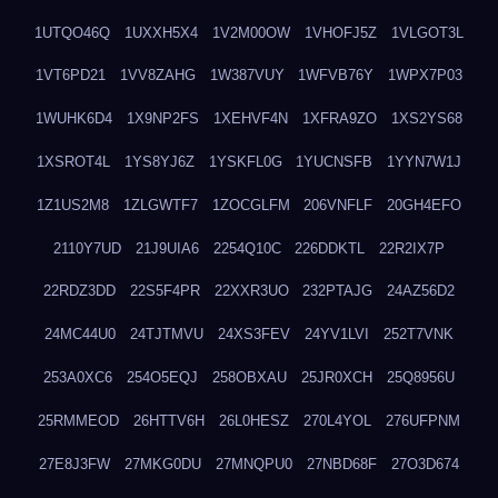
1UTQO46Q
1UXXH5X4
1V2M00OW
1VHOFJ5Z
1VLGOT3L
1VT6PD21
1VV8ZAHG
1W387VUY
1WFVB76Y
1WPX7P03
1WUHK6D4
1X9NP2FS
1XEHVF4N
1XFRA9ZO
1XS2YS68
1XSROT4L
1YS8YJ6Z
1YSKFL0G
1YUCNSFB
1YYN7W1J
1Z1US2M8
1ZLGWTF7
1ZOCGLFM
206VNFLF
20GH4EFO
2110Y7UD
21J9UIA6
2254Q10C
226DDKTL
22R2IX7P
22RDZ3DD
22S5F4PR
22XXR3UO
232PTAJG
24AZ56D2
24MC44U0
24TJTMVU
24XS3FEV
24YV1LVI
252T7VNK
253A0XC6
254O5EQJ
258OBXAU
25JR0XCH
25Q8956U
25RMMEOD
26HTTV6H
26L0HESZ
270L4YOL
276UFPNM
27E8J3FW
27MKG0DU
27MNQPU0
27NBD68F
27O3D674