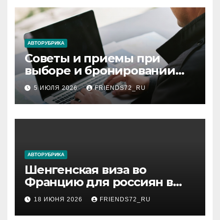
АВТОРУБРИКА
Советы и приемы при
выборе и бронировании
авиабилетов
5 ИЮЛЯ 2026
FRIENDS72_RU
АВТОРУБРИКА
Шенгенская виза во
Францию для россиян в
2026 году: сроки от 3 дней
18 ИЮНЯ 2026
FRIENDS72_RU
и список необходимых
документов