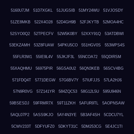
5160U7JM
51D7XGKL
51JUGSIB
51MY24WU
51VJOSDY
51ZE8MKB
522X4O28
52D4GH9B
52FJKYTB
52MOA4HC
52SYO0Q2
52TPECFV
52W5K0BY
52XXY91Q
53ATDBWI
53EKZAMH
53Z8FUAW
54PKU5CO
551HGV0S
553WPS4S
55FLR3W1
55IE9L4V
55JKJF3L
55NCOA72
55QDIRSM
55XAQHMU
56975PIR
56GSA0U2
56QN3KEB
56SCV4BG
571FDQ4T
5771DEGW
57G6BV7Y
57IUFJJS
57LA2HJ6
57N9R0VG
57Z141YR
584ZQC53
58G12L5U
595U946N
59BSESDJ
59FRMR7X
59T11ZKH
5AFUR9TL
5AOPNSAW
5AQL07P2
5ASS9KJO
5AY4N3YE
5B3AF4SH
5CDCU7YL
5CWV233T
5DFYUFZ0
5DKYT31C
5DM253CG
5E4JC1TI