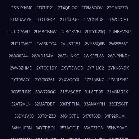
2SS1XHM0
2T0TIR21
2T4QFIOC
2T8M8OOV
2TGAD2ZO
2TMUAAY5
2TOT3HO1
2TT1JPJ0
2TVCNBU8
2TWC2CET
2U1JCAWR
2UABCBNW
2UBGKVBI
2UFYK23Q
2UHBAVSU
2UT1DWVT
2VA5KTQ4
2VUSTJE1
2VY55Q8B
2W29565T
2W496244
2WADJS4M
2WGUIKKG
2WK2EL88
2WNPNKRH
2WV0ZHMD
2X7CQ1SY
2XYTJWGS
2Y7I1IC2
2YKK8NSK
2YT95AO1
2YV3O361
2YXVOCOL
2Z2JNBKZ
2ZAJL9NV
30D5VUM9
30W729OG
31BVSCBT
31L8FP95
31M0MR2X
32AT2VLN
32MATDBP
336RPFHA
33ANXYRH
33CR504T
33DY1V30
33T04ZZ0
3404O7P1
3478760D
34F92RUM
34HYUF3N
34Y7PBO1
357AGF1F
35AF37G3
35HVS0VG