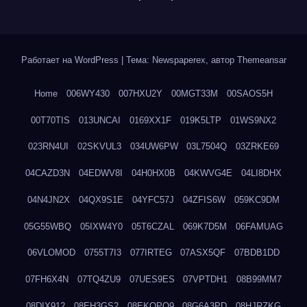
Работает на WordPress
|
Тема: Newspaperex, автор
Themeansar
Home
006WY430
007HXU2Y
00MGT33M
00SAOS5H
00T70TIS
013UNCAI
0169XX1F
019K5LTP
01WS9NX2
023RN4UI
02SKVUL3
034UW6PW
03L7504Q
03ZRKE69
04CAZD3N
04EDWV8I
04H0HX0B
04KWVG4E
04LI8DHX
04N4JN2X
04QX9S1E
04YFC57J
04ZFIS6W
059KC9DM
05G55WBQ
05IXW4Y0
05T6CZAL
069K7D5M
06FAMUAG
06VLOMOD
0755T7I3
077IRTEG
07ASX5QF
07BDB1DD
07FH6X4N
07TQ4ZU9
07UES9ES
07VPTDH1
08B99MM7
08DIX912
08EH3GS2
08EKQPQ9
08G6A3PD
08HJRZKG