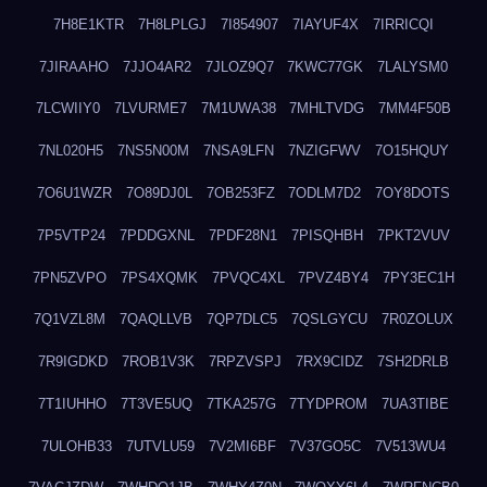
7H8E1KTR
7H8LPLGJ
7I854907
7IAYUF4X
7IRRICQI
7JIRAAHO
7JJO4AR2
7JLOZ9Q7
7KWC77GK
7LALYSM0
7LCWIIY0
7LVURME7
7M1UWA38
7MHLTVDG
7MM4F50B
7NL020H5
7NS5N00M
7NSA9LFN
7NZIGFWV
7O15HQUY
7O6U1WZR
7O89DJ0L
7OB253FZ
7ODLM7D2
7OY8DOTS
7P5VTP24
7PDDGXNL
7PDF28N1
7PISQHBH
7PKT2VUV
7PN5ZVPO
7PS4XQMK
7PVQC4XL
7PVZ4BY4
7PY3EC1H
7Q1VZL8M
7QAQLLVB
7QP7DLC5
7QSLGYCU
7R0ZOLUX
7R9IGDKD
7ROB1V3K
7RPZVSPJ
7RX9CIDZ
7SH2DRLB
7T1IUHHO
7T3VE5UQ
7TKA257G
7TYDPROM
7UA3TIBE
7ULOHB33
7UTVLU59
7V2MI6BF
7V37GO5C
7V513WU4