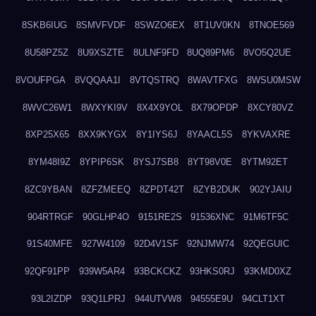
8SKB6IUG
8SMVFVDF
8SWZO6EX
8T1UV0KN
8TNOE569
8U58PZ5Z
8U9XSZTE
8ULNF9FD
8UQ89PM6
8VO5Q2UE
8VOUFPGA
8VQQAA1I
8VTQSTRQ
8WAVTFXG
8WSU0MSW
8WVC26W1
8WXYKI9V
8X4X9YOL
8X79OPDP
8XCY80VZ
8XP25X65
8XX9KYGX
8Y1IYS6J
8YAACL5S
8YKVAXRE
8YM48I9Z
8YPIP6SK
8YSJ7SB8
8YT98V0E
8YTM92ET
8ZC9YBAN
8ZFZMEEQ
8ZPDT42T
8ZYB2DUK
902YJAIU
904RTRGF
90GLHP4O
9151RE2S
91536XNC
91M6TF5C
91S40MFE
927W4109
92D4V1SF
92NJMW74
92QEGUIC
92QF91PP
939W5AR4
93BCKCKZ
93HKS0RJ
93KMD0XZ
93L2IZDP
93Q1LPRJ
944UTVW8
94555E9U
94CLT1XT