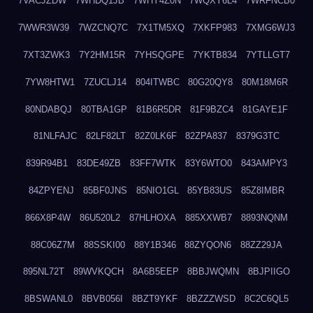
7VACJZDW
7WHDQ1JB
7WHY4Z0N
7WQXY6L4
7WRFNCB0
7WWR3W39
7WZCNQ7C
7X1TM5XQ
7XKFP983
7XMG6WJ3
7XT3ZWK3
7Y2HM15R
7YHSQGPE
7YKTB834
7YTLLGT7
7YW8HTW1
7ZUCLJ14
804ITWBC
80G20QY8
80M18M6R
80NDABQJ
80TBA1GP
81B6R5DR
81F9BZC4
81GAYE1F
81NLFAJC
82LF82LT
82Z0LK6F
82ZPA837
8379G3TC
839R94B1
83DE49ZB
83FF7WTK
83Y6WTO0
843AMPY3
84ZPYENJ
85BF0JNS
85NIO1GL
85YB83US
85Z8IMBR
866X8P4W
86U520L2
87HLHOXA
885XXWB7
8893NQNM
88C06Z7M
88SSKI00
88Y1B346
88ZYQON6
88ZZ29JA
895NL72T
89WVKQCH
8A6B5EEP
8BBJWQMN
8BJPIIGO
8BSWANL0
8BVB056I
8BZT9YKF
8BZZZWSD
8C2C6QL5