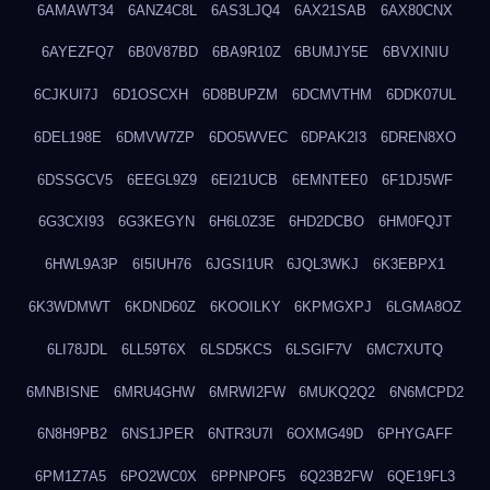
6AMAWT34
6ANZ4C8L
6AS3LJQ4
6AX21SAB
6AX80CNX
6AYEZFQ7
6B0V87BD
6BA9R10Z
6BUMJY5E
6BVXINIU
6CJKUI7J
6D1OSCXH
6D8BUPZM
6DCMVTHM
6DDK07UL
6DEL198E
6DMVW7ZP
6DO5WVEC
6DPAK2I3
6DREN8XO
6DSSGCV5
6EEGL9Z9
6EI21UCB
6EMNTEE0
6F1DJ5WF
6G3CXI93
6G3KEGYN
6H6L0Z3E
6HD2DCBO
6HM0FQJT
6HWL9A3P
6I5IUH76
6JGSI1UR
6JQL3WKJ
6K3EBPX1
6K3WDMWT
6KDND60Z
6KOOILKY
6KPMGXPJ
6LGMA8OZ
6LI78JDL
6LL59T6X
6LSD5KCS
6LSGIF7V
6MC7XUTQ
6MNBISNE
6MRU4GHW
6MRWI2FW
6MUKQ2Q2
6N6MCPD2
6N8H9PB2
6NS1JPER
6NTR3U7I
6OXMG49D
6PHYGAFF
6PM1Z7A5
6PO2WC0X
6PPNPOF5
6Q23B2FW
6QE19FL3