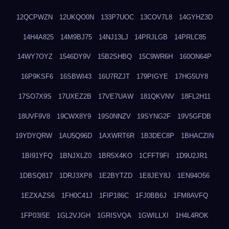
12QCPWZN
12UKQO0N
133P7UOC
13COV7L8
14GYHZ3D
14H4A825
14M9BJ75
14NJ13LJ
14PRJLGB
14PRLC85
14WY7OYZ
1546DY9V
15B2SHBQ
15C9WR6H
160ON64P
16P9KSF6
16SBWI43
16U7RZJT
179PIGYE
17HG5UY8
17SO7X9S
17UXEZ2B
17VE7UAW
181QKVNV
18FL2H11
18UVF9V8
19CWX8Y9
19S0NNZV
19SYNG2F
19V5GFDB
19YDYQRW
1AU5Q96D
1AXWRT6R
1B3DEC8P
1BHACZIN
1BI91YFQ
1BNJXLZ0
1BR5X4KO
1CFFT9FI
1D9U2JR1
1DBSQ817
1DRJ3XP8
1E2BYTZD
1E8JEY8J
1EN94O56
1EZXAZS6
1FH0C41J
1FIP186C
1FJ0BB6J
1FM8AVFQ
1FP03I5E
1GL2VJGH
1GRISVQA
1GWILLXI
1H4L4ROK