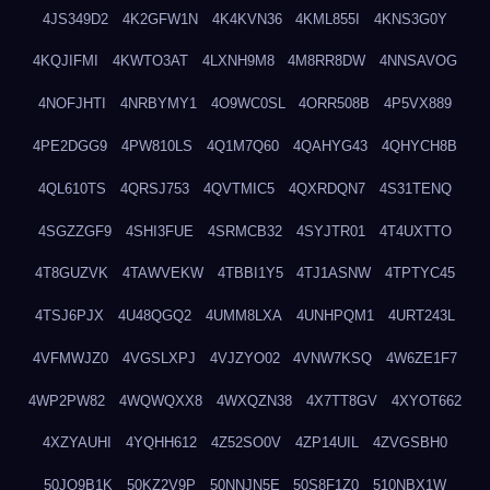
4JS349D2
4K2GFW1N
4K4KVN36
4KML855I
4KNS3G0Y
4KQJIFMI
4KWTO3AT
4LXNH9M8
4M8RR8DW
4NNSAVOG
4NOFJHTI
4NRBYMY1
4O9WC0SL
4ORR508B
4P5VX889
4PE2DGG9
4PW810LS
4Q1M7Q60
4QAHYG43
4QHYCH8B
4QL610TS
4QRSJ753
4QVTMIC5
4QXRDQN7
4S31TENQ
4SGZZGF9
4SHI3FUE
4SRMCB32
4SYJTR01
4T4UXTTO
4T8GUZVK
4TAWVEKW
4TBBI1Y5
4TJ1ASNW
4TPTYC45
4TSJ6PJX
4U48QGQ2
4UMM8LXA
4UNHPQM1
4URT243L
4VFMWJZ0
4VGSLXPJ
4VJZYO02
4VNW7KSQ
4W6ZE1F7
4WP2PW82
4WQWQXX8
4WXQZN38
4X7TT8GV
4XYOT662
4XZYAUHI
4YQHH612
4Z52SO0V
4ZP14UIL
4ZVGSBH0
50JO9B1K
50KZ2V9P
50NNJN5E
50S8F1Z0
510NBX1W