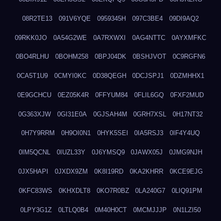
08R2TE13
091V6YQE
0959345H
097C3BE4
09DI9AQ2
09RKK0JO
0A54G2WE
0A7RXWXI
0AG4NTTC
0AYXMFKC
0BO4RLHU
0BOHM258
0BPJ04DK
0BSHJVOT
0C9RGFN6
0CA5T1U9
0CMYI0KC
0D38QEGH
0DCJSPJ1
0DZMHHX1
0E9GCHCU
0EZ05K4R
0FFYUM84
0FLIL6GQ
0FXF2MUD
0G363XJW
0GI31E0A
0GJSAH4M
0GRH7XSL
0H17NT32
0H7Y9RRM
0H9OI0N1
0HYK5SEI
0IA5RSJ3
0IF4Y4UQ
0IM5QCNL
0IUZL33Y
0J6YMSQ9
0JAWX05J
0JMG9NJH
0JX5HAPI
0JXDX9ZM
0K8I19RD
0KA2KHRR
0KCE9EJG
0KFC83WS
0KHXDLT8
0KO7R0BZ
0LA240G7
0LIQ91PM
0LPY3G1Z
0LTLQ0B4
0M40H0CT
0MCMJJJP
0N1LZI50