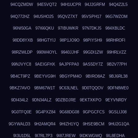
94CQZMDW
94E5VQT2
94H1UCPR
94J2GRFM
94Q4Z2L5
94Q772HZ
94USHO25
95QVZ7XT
95VSPH17
96G7WZOM
96NI50GA
97I66QKU
97IBUWKR
97N7DKJ5
984XBLDC
98DD8YXB
98HGTYIJ
98P1JO9O
98PIYSH9
98RHROFI
98RZWLDP
990W4OYL
9940JJHF
99GDI1ZW
99HRLVZZ
99NJVYC8
9AEIGFHX
9AJPFPA0
9AS5DY7Z
9B2V77PH
9B4CT9PZ
9BEYVG9H
9BGYPM4O
9BIRO8AZ
9BJ6RL38
9BKZ7AVO
9BM67W1T
9C63LNEL
9D0TQQOV
9DFN8WE0
9DI434L2
9DN34ALZ
9DZBDJRE
9EKTXKPO
9EYVNRDY
9G0TFQ0E
9G4PXZ84
9G68DG08
9GPGCFCS
9GSLIJ08
9GYWALD3
9H2AMQR4
9HIZH1YQ
9HSE9BCM
9HU2G1QA
9I3U1D5L
9I7RL7P3
9I87JREW
9IDKWGWQ
9IL8EDHA