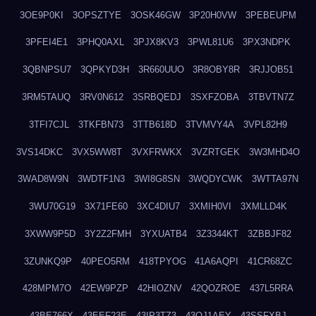
3OE9P0KI
3OPSZTYE
3OSK46GW
3P20H0VW
3PEBEUPM
3PFEI4E1
3PHQ0AXL
3PJX8KV3
3PWL81U6
3PX3NDPK
3QBNPSU7
3QPKYD3H
3R660UUO
3R8OBY8R
3RJJOB51
3RM5TAUQ
3RV0N612
3SRBQEDJ
3SXFZOBA
3TBVTN7Z
3TFI7CJL
3TKFBN73
3TTB618D
3TVMVY4A
3VPL82H9
3VS14DKC
3VX5WW8T
3VXFRWKX
3VZRTGEK
3W3MHD4O
3WAD8W9N
3WDTF1N3
3WI8G8SN
3WQDYCWK
3WTTA97N
3WU70G19
3X71FE60
3XC4DIU7
3XMIH0VI
3XMLLD4K
3XWW9P5D
3Y2Z2FMH
3YXUATB4
3Z3344KT
3ZBBJF82
3ZUNKQ9P
40PEO5RM
418TPYOG
41A6AQPI
41CR68ZC
428MPM7O
42EW9PZP
42HIOZNV
42QOZROE
437L5RRA
43BE766X
43EEF23E
43IP3TZ3
43OJ1AEY
43SSFXBJ