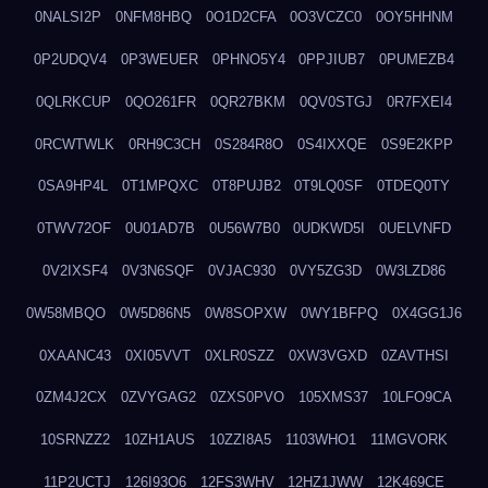
0NALSI2P
0NFM8HBQ
0O1D2CFA
0O3VCZC0
0OY5HHNM
0P2UDQV4
0P3WEUER
0PHNO5Y4
0PPJIUB7
0PUMEZB4
0QLRKCUP
0QO261FR
0QR27BKM
0QV0STGJ
0R7FXEI4
0RCWTWLK
0RH9C3CH
0S284R8O
0S4IXXQE
0S9E2KPP
0SA9HP4L
0T1MPQXC
0T8PUJB2
0T9LQ0SF
0TDEQ0TY
0TWV72OF
0U01AD7B
0U56W7B0
0UDKWD5I
0UELVNFD
0V2IXSF4
0V3N6SQF
0VJAC930
0VY5ZG3D
0W3LZD86
0W58MBQO
0W5D86N5
0W8SOPXW
0WY1BFPQ
0X4GG1J6
0XAANC43
0XI05VVT
0XLR0SZZ
0XW3VGXD
0ZAVTHSI
0ZM4J2CX
0ZVYGAG2
0ZXS0PVO
105XMS37
10LFO9CA
10SRNZZ2
10ZH1AUS
10ZZI8A5
1103WHO1
11MGVORK
11P2UCTJ
126I93O6
12FS3WHV
12HZ1JWW
12K469CE