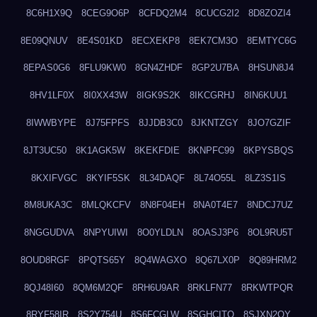
8C6H1X9Q
8CEG9O6P
8CFDQ2M4
8CUCG2I2
8D8ZOZI4
8E09QNUV
8E4S01KD
8ECXEKP8
8EK7CM3O
8EMTYC6G
8EPAS0G6
8FLU9KW0
8GN4ZHDF
8GP2U7BA
8HSUN8J4
8HV1LF0X
8I0XX43W
8IGK9S2K
8IKCGRHJ
8IN6KUU1
8IWWBYPE
8J75FPFS
8JJDB3C0
8JKNTZGY
8JO7GZIF
8JT3UC50
8K1AGK5W
8KEKFDIE
8KNPFC99
8KPYSBQS
8KXIFVGC
8KYIF5SK
8L34DAQF
8L74O55L
8LZ3S1IS
8M8UKA3C
8MLQKCFV
8N8F04EH
8NA0T4E7
8NDCJ7UZ
8NGGUDVA
8NPYUIWI
8O0YLDLN
8OASJ3P6
8OL9RU5T
8OUD8RGF
8PQTS65Y
8Q4WAGXO
8Q67LX0P
8Q89HRM2
8QJ48I60
8QM6M2QF
8RH6U9AR
8RKLFN77
8RKWTPQR
8RYF58IR
8S2Y754U
8S6FCGLW
8SGHCITQ
8SJXN2QY