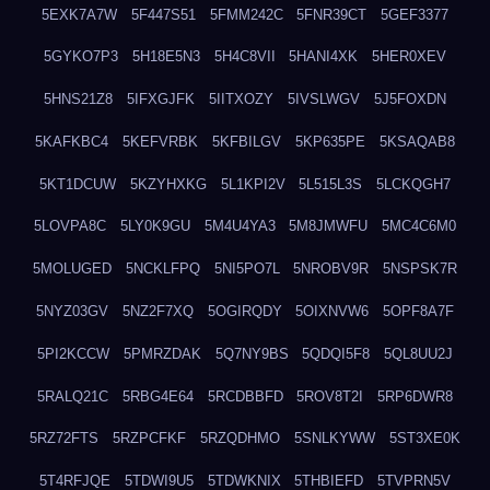
5EXK7A7W
5F447S51
5FMM242C
5FNR39CT
5GEF3377
5GYKO7P3
5H18E5N3
5H4C8VII
5HANI4XK
5HER0XEV
5HNS21Z8
5IFXGJFK
5IITXOZY
5IVSLWGV
5J5FOXDN
5KAFKBC4
5KEFVRBK
5KFBILGV
5KP635PE
5KSAQAB8
5KT1DCUW
5KZYHXKG
5L1KPI2V
5L515L3S
5LCKQGH7
5LOVPA8C
5LY0K9GU
5M4U4YA3
5M8JMWFU
5MC4C6M0
5MOLUGED
5NCKLFPQ
5NI5PO7L
5NROBV9R
5NSPSK7R
5NYZ03GV
5NZ2F7XQ
5OGIRQDY
5OIXNVW6
5OPF8A7F
5PI2KCCW
5PMRZDAK
5Q7NY9BS
5QDQI5F8
5QL8UU2J
5RALQ21C
5RBG4E64
5RCDBBFD
5ROV8T2I
5RP6DWR8
5RZ72FTS
5RZPCFKF
5RZQDHMO
5SNLKYWW
5ST3XE0K
5T4RFJQE
5TDWI9U5
5TDWKNIX
5THBIEFD
5TVPRN5V