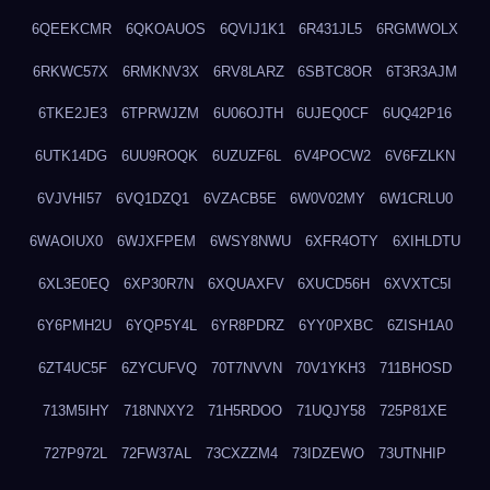
6QEEKCMR
6QKOAUOS
6QVIJ1K1
6R431JL5
6RGMWOLX
6RKWC57X
6RMKNV3X
6RV8LARZ
6SBTC8OR
6T3R3AJM
6TKE2JE3
6TPRWJZM
6U06OJTH
6UJEQ0CF
6UQ42P16
6UTK14DG
6UU9ROQK
6UZUZF6L
6V4POCW2
6V6FZLKN
6VJVHI57
6VQ1DZQ1
6VZACB5E
6W0V02MY
6W1CRLU0
6WAOIUX0
6WJXFPEM
6WSY8NWU
6XFR4OTY
6XIHLDTU
6XL3E0EQ
6XP30R7N
6XQUAXFV
6XUCD56H
6XVXTC5I
6Y6PMH2U
6YQP5Y4L
6YR8PDRZ
6YY0PXBC
6ZISH1A0
6ZT4UC5F
6ZYCUFVQ
70T7NVVN
70V1YKH3
711BHOSD
713M5IHY
718NNXY2
71H5RDOO
71UQJY58
725P81XE
727P972L
72FW37AL
73CXZZM4
73IDZEWO
73UTNHIP