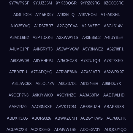
9Y7WP9SF
9YJJZJ6M
9YK3DQGR
9YRZ89RG
9ZO0Q6RC
A04LTO96
A115BX97
A1935LIQ
A19VEO5I
A1FA9SH4
A1O35YAQ
A1R67BR7
A2GQTCVA
A2I3AZEC
A3GL614V
A3M1L6B2
A3PTDXK6
A3XWWY1S
A43E85C2
A4IUYB5H
A4LMC1PF
A4N5RYT3
A52WYVGW
A5Y3NWE2
A627I8F1
A6I3WV0B
A6YEHPPJ
A75CECZS
A782U1QR
A78T7XR0
A7B0I7FU
A7DADQHQ
A7RWE8NA
A7X6JATR
A82WRX97
A8LJWC6X
A8LOL4ZV
A90Z37DL
A913466R
A96H0U7X
A9GEP7N3
A9KIYWKO
A9QYINZC
AA3A68FM
AAEJWLHD
AAEZRZ0I
AAO3NKXF
AAVKTCB4
AB6S6UZH
ABAP8R3B
ABDXH3XG
ABQR9326
ABWKZCNH
AC2GYKWG
AC768CHK
ACUPC2X8
ACXX236G
ADMVWTS8
ADOE3V3Y
ADQOJYQO