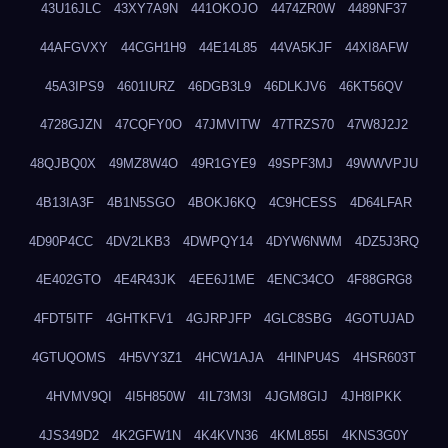
43U16JLC
43XY7A9N
441OKOJO
4474ZR0W
4489NF37
44AFGVXY
44CGH1H9
44E14L85
44VA5KJF
44XI8AFW
45A3IPS9
4601IURZ
46DGB3L9
46DLKJV6
46KT56QV
4728GJZN
47CQFY0O
47JMVITW
47TRZS70
47W8J2J2
48QJBQ0X
49MZ8W4O
49R1GYE9
49SPF3MJ
49WWVPJU
4B13IA3F
4B1N5SGO
4BOKJ6KQ
4C9HCESS
4D64LFAR
4D90P4CC
4DV2LKB3
4DWPQY14
4DYW6NWM
4DZ5J3RQ
4E402GTO
4E4R43JK
4EE6J1ME
4ENC34CO
4F88GRG8
4FDT5ITF
4GHTKFV1
4GJRPJFP
4GLC8SBG
4GOTUJAD
4GTUQOMS
4H5VY3Z1
4HCW1AJA
4HINPU4S
4HSR603T
4HVMV9QI
4I5H850W
4IL73M3I
4JGM8GIJ
4JH8IPKK
4JS349D2
4K2GFW1N
4K4KVN36
4KML855I
4KNS3G0Y