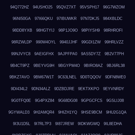
94Q772HZ
94USHO25
95QVZ7XT
95VSPH17
96G7WZOM
96NI50GA
97I66QKU
97IBUWKR
97N7DKJ5
984XBLDC
98DD8YXB
98HGTYIJ
98P1JO9O
98PIYSH9
98RHROFI
98RZWLDP
990W4OYL
9940JJHF
99GDI1ZW
99HRLVZZ
99NJVYC8
9AEIGFHX
9AJPFPA0
9AS5DY7Z
9B2V77PH
9B4CT9PZ
9BEYVG9H
9BGYPM4O
9BIRO8AZ
9BJ6RL38
9BKZ7AVO
9BM67W1T
9C63LNEL
9D0TQQOV
9DFN8WE0
9DI434L2
9DN34ALZ
9DZBDJRE
9EKTXKPO
9EYVNRDY
9G0TFQ0E
9G4PXZ84
9G68DG08
9GPGCFCS
9GSLIJ08
9GYWALD3
9H2AMQR4
9HIZH1YQ
9HSE9BCM
9HU2G1QA
9I3U1D5L
9I7RL7P3
9I87JREW
9IDKWGWQ
9IL8EDHA