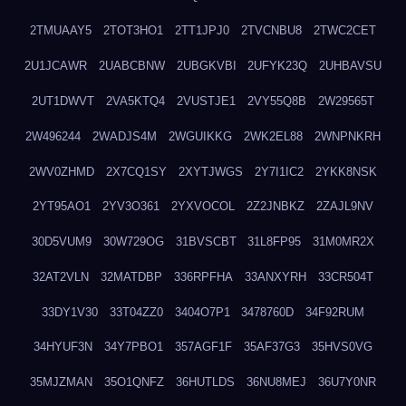
2TMUAAY5
2TOT3HO1
2TT1JPJ0
2TVCNBU8
2TWC2CET
2U1JCAWR
2UABCBNW
2UBGKVBI
2UFYK23Q
2UHBAVSU
2UT1DWVT
2VA5KTQ4
2VUSTJE1
2VY55Q8B
2W29565T
2W496244
2WADJS4M
2WGUIKKG
2WK2EL88
2WNPNKRH
2WV0ZHMD
2X7CQ1SY
2XYTJWGS
2Y7I1IC2
2YKK8NSK
2YT95AO1
2YV3O361
2YXVOCOL
2Z2JNBKZ
2ZAJL9NV
30D5VUM9
30W729OG
31BVSCBT
31L8FP95
31M0MR2X
32AT2VLN
32MATDBP
336RPFHA
33ANXYRH
33CR504T
33DY1V30
33T04ZZ0
3404O7P1
3478760D
34F92RUM
34HYUF3N
34Y7PBO1
357AGF1F
35AF37G3
35HVS0VG
35MJZMAN
35O1QNFZ
36HUTLDS
36NU8MEJ
36U7Y0NR