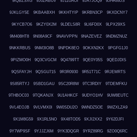
9IQBZSXG
9J0ZRBUV
9J11UAOI
9JA7JOQ9
9JHR89JS
9JKLGY5E
9KBAABXH
9KKHTYIP
9KRBN3CP
9KXDCNY7
9KYCB7O6
9KZY0X2M
9LDELS8R
9LI6FD0X
9LPX29XS
9M408HT8
9N08A9CF
9NAVVPPN
9NAZEVEZ
9NDMZNUZ
9NKKRBUS
9NM3IO8B
9NPDK8EO
9OKXN2KX
9PGFG1J0
9PIZMO0H
9Q3CVGCM
9Q4799TT
9QE0Y05S
9QEDJDIS
9QSFAYJH
9QSGU715
9R3R0930
9R51T71C
9RJEMRTS
9S85RTYJ
9SBD1GAU
9SC20R8W
9TC3RDIY
9TDEMFKU
9THBOC03
9TQKANJX
9U1AHKCF
9UDYO1HV
9UW8EUTC
9VL4EOJB
9VLVMX0I
9W0SDU2O
9WNDZ5OE
9WZXLZA9
9X1M8G59
9X1RL5NO
9X48TOD5
9XJI2XX2
9Y62DJFI
9Y7WP9SF
9YJJZJ6M
9YK3DQGR
9YRZ89RG
9ZO0Q6RC