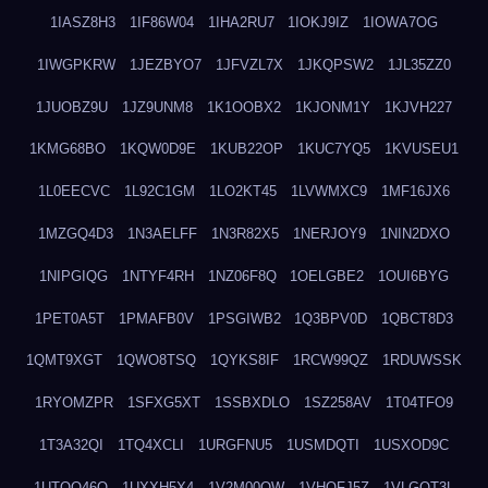
1IASZ8H3
1IF86W04
1IHA2RU7
1IOKJ9IZ
1IOWA7OG
1IWGPKRW
1JEZBYO7
1JFVZL7X
1JKQPSW2
1JL35ZZ0
1JUOBZ9U
1JZ9UNM8
1K1OOBX2
1KJONM1Y
1KJVH227
1KMG68BO
1KQW0D9E
1KUB22OP
1KUC7YQ5
1KVUSEU1
1L0EECVC
1L92C1GM
1LO2KT45
1LVWMXC9
1MF16JX6
1MZGQ4D3
1N3AELFF
1N3R82X5
1NERJOY9
1NIN2DXO
1NIPGIQG
1NTYF4RH
1NZ06F8Q
1OELGBE2
1OUI6BYG
1PET0A5T
1PMAFB0V
1PSGIWB2
1Q3BPV0D
1QBCT8D3
1QMT9XGT
1QWO8TSQ
1QYKS8IF
1RCW99QZ
1RDUWSSK
1RYOMZPR
1SFXG5XT
1SSBXDLO
1SZ258AV
1T04TFO9
1T3A32QI
1TQ4XCLI
1URGFNU5
1USMDQTI
1USXOD9C
1UTQO46Q
1UXXH5X4
1V2M00OW
1VHOFJ5Z
1VLGOT3L