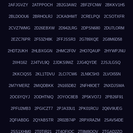
2AFJGVZY
2ATPPOCH
2B2G3AW2
2BFZFCNW
2BKKV1H5
2BLDOOU6
2BRHOLRJ
2CKA0HWT
2CRELPQI
2CSOTXFR
2CVZ7WMG
2D26EBXW
2D942LRG
2DPSN680
2DU7LORM
2EZC76PR
2F53ZH8K
2FFJSSR3
2G789XQE
2G8M6D58
2HDT2UKH
2HLBXGGN
2HMC2F0V
2HO7QAUP
2HYWPJNU
2IIHI162
2J4TVL9Q
2JDKS9WZ
2JG4QYDE
2JSJLGSQ
2KKCIQS5
2KL1TDVU
2LCI7CW6
2LN9C5H3
2LVOI55N
2M7YMERZ
2MIQDBKK
2N165DB2
2NFH8OET
2NXDJSMA
2OC6YQYJ
2ODHTNIQ
2OYOC8EB
2P5KVO7J
2PB26F91
2PFU2MB3
2PGICZT7
2PJA33U1
2PK01RCU
2Q6V9UEG
2QFIABDG
2QYABSTR
2R02B74P
2RPXRAZM
2SAV54DE
2SS1XHM0
2T0TIR21
2T4QFIOC
2T8M8OOV
2TGAD2ZO