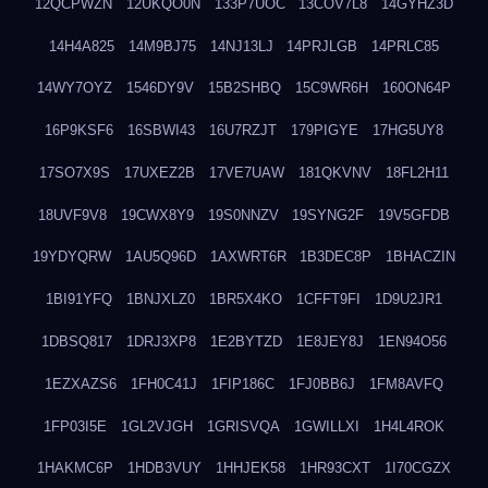
12QCPWZN
12UKQO0N
133P7UOC
13COV7L8
14GYHZ3D
14H4A825
14M9BJ75
14NJ13LJ
14PRJLGB
14PRLC85
14WY7OYZ
1546DY9V
15B2SHBQ
15C9WR6H
160ON64P
16P9KSF6
16SBWI43
16U7RZJT
179PIGYE
17HG5UY8
17SO7X9S
17UXEZ2B
17VE7UAW
181QKVNV
18FL2H11
18UVF9V8
19CWX8Y9
19S0NNZV
19SYNG2F
19V5GFDB
19YDYQRW
1AU5Q96D
1AXWRT6R
1B3DEC8P
1BHACZIN
1BI91YFQ
1BNJXLZ0
1BR5X4KO
1CFFT9FI
1D9U2JR1
1DBSQ817
1DRJ3XP8
1E2BYTZD
1E8JEY8J
1EN94O56
1EZXAZS6
1FH0C41J
1FIP186C
1FJ0BB6J
1FM8AVFQ
1FP03I5E
1GL2VJGH
1GRISVQA
1GWILLXI
1H4L4ROK
1HAKMC6P
1HDB3VUY
1HHJEK58
1HR93CXT
1I70CGZX