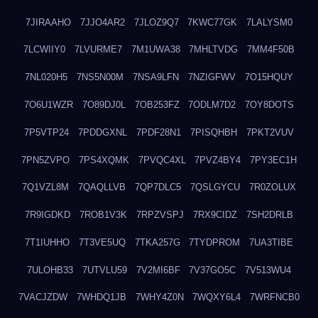
7JIRAAHO
7JJO4AR2
7JLOZ9Q7
7KWC77GK
7LALYSM0
7LCWIIY0
7LVURME7
7M1UWA38
7MHLTVDG
7MM4F50B
7NL020H5
7NS5N00M
7NSA9LFN
7NZIGFWV
7O15HQUY
7O6U1WZR
7O89DJ0L
7OB253FZ
7ODLM7D2
7OY8DOTS
7P5VTP24
7PDDGXNL
7PDF28N1
7PISQHBH
7PKT2VUV
7PN5ZVPO
7PS4XQMK
7PVQC4XL
7PVZ4BY4
7PY3EC1H
7Q1VZL8M
7QAQLLVB
7QP7DLC5
7QSLGYCU
7R0ZOLUX
7R9IGDKD
7ROB1V3K
7RPZVSPJ
7RX9CIDZ
7SH2DRLB
7T1IUHHO
7T3VE5UQ
7TKA257G
7TYDPROM
7UA3TIBE
7ULOHB33
7UTVLU59
7V2MI6BF
7V37GO5C
7V513WU4
7VACJZDW
7WHDQ1JB
7WHY4Z0N
7WQXY6L4
7WRFNCB0