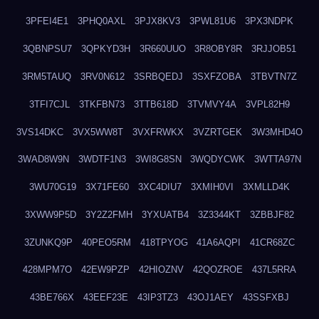
3PFEI4E1
3PHQ0AXL
3PJX8KV3
3PWL81U6
3PX3NDPK
3QBNPSU7
3QPKYD3H
3R660UUO
3R8OBY8R
3RJJOB51
3RM5TAUQ
3RV0N612
3SRBQEDJ
3SXFZOBA
3TBVTN7Z
3TFI7CJL
3TKFBN73
3TTB618D
3TVMVY4A
3VPL82H9
3VS14DKC
3VX5WW8T
3VXFRWKX
3VZRTGEK
3W3MHD4O
3WAD8W9N
3WDTF1N3
3WI8G8SN
3WQDYCWK
3WTTA97N
3WU70G19
3X71FE60
3XC4DIU7
3XMIH0VI
3XMLLD4K
3XWW9P5D
3Y2Z2FMH
3YXUATB4
3Z3344KT
3ZBBJF82
3ZUNKQ9P
40PEO5RM
418TPYOG
41A6AQPI
41CR68ZC
428MPM7O
42EW9PZP
42HIOZNV
42QOZROE
437L5RRA
43BE766X
43EEF23E
43IP3TZ3
43OJ1AEY
43SSFXBJ