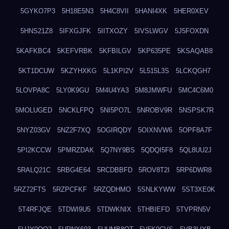
5GYKO7P3
5H18E5N3
5H4C8VII
5HANI4XK
5HER0XEV
5HNS21Z8
5IFXGJFK
5IITXOZY
5IVSLWGV
5J5FOXDN
5KAFKBC4
5KEFVRBK
5KFBILGV
5KP635PE
5KSAQAB8
5KT1DCUW
5KZYHXKG
5L1KPI2V
5L515L3S
5LCKQGH7
5LOVPA8C
5LY0K9GU
5M4U4YA3
5M8JMWFU
5MC4C6M0
5MOLUGED
5NCKLFPQ
5NI5PO7L
5NROBV9R
5NSPSK7R
5NYZ03GV
5NZ2F7XQ
5OGIRQDY
5OIXNVW6
5OPF8A7F
5PI2KCCW
5PMRZDAK
5Q7NY9BS
5QDQI5F8
5QL8UU2J
5RALQ21C
5RBG4E64
5RCDBBFD
5ROV8T2I
5RP6DWR8
5RZ72FTS
5RZPCFKF
5RZQDHMO
5SNLKYWW
5ST3XE0K
5T4RFJQE
5TDWI9U5
5TDWKNIX
5THBIEFD
5TVPRN5V