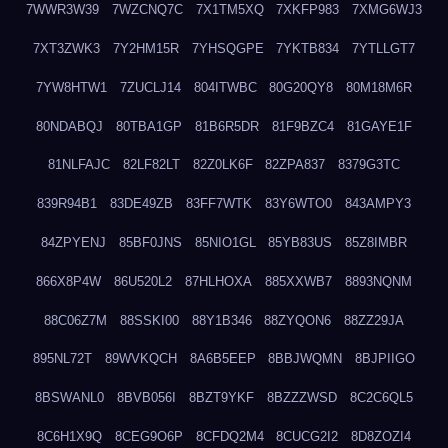
7WWR3W39
7WZCNQ7C
7X1TM5XQ
7XKFP983
7XMG6WJ3
7XT3ZWK3
7Y2HM15R
7YHSQGPE
7YKTB834
7YTLLGT7
7YW8HTW1
7ZUCLJ14
804ITWBC
80G20QY8
80M18M6R
80NDABQJ
80TBA1GP
81B6R5DR
81F9BZC4
81GAYE1F
81NLFAJC
82LF82LT
82Z0LK6F
82ZPA837
8379G3TC
839R94B1
83DE49ZB
83FF7WTK
83Y6WTO0
843AMPY3
84ZPYENJ
85BF0JNS
85NIO1GL
85YB83US
85Z8IMBR
866X8P4W
86U520L2
87HLHOXA
885XXWB7
8893NQNM
88C06Z7M
88SSKI00
88Y1B346
88ZYQON6
88ZZ29JA
895NL72T
89WVKQCH
8A6B5EEP
8BBJWQMN
8BJPIIGO
8BSWANL0
8BVB056I
8BZT9YKF
8BZZZWSD
8C2C6QL5
8C6H1X9Q
8CEG9O6P
8CFDQ2M4
8CUCG2I2
8D8ZOZI4