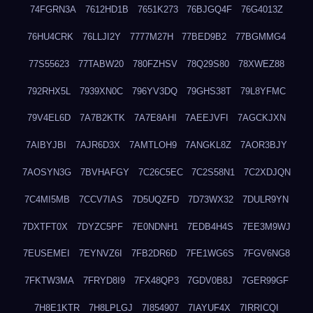
74FGRN3A
7612HD1B
7651K273
76BJGQ4F
76G4013Z
76HU4CRK
76LLJI2Y
7777M27H
77BED9B2
77BGMMG4
77S55623
77TABW20
780FZHSV
78Q29S80
78XWEZ88
792RHX5L
7939XN0C
796YV3DQ
79GHS38T
79L8YFMC
79V4EL6D
7A7B2KTK
7A7E8AHI
7AEEJVFI
7AGCKJXN
7AIBYJBI
7AJR6D3X
7AMTLOH9
7ANGKL8Z
7AOR3BJY
7AOSYN3G
7BVHAFGY
7C26C5EC
7C2S58N1
7C2XDJQN
7C4MI5MB
7CCV7IAS
7D5UQZFD
7D73WX32
7DULR9YN
7DXTFT0X
7DYZC5PF
7E0NDNH1
7EDB4H4S
7EE3M9WJ
7EUSEMEI
7EYNVZ6I
7FB2DR6D
7FE1WG6S
7FGV6NG8
7FKTW3MA
7FRYD8I9
7FX48QP3
7GDV0B8J
7GER99GF
7H8E1KTR
7H8LPLGJ
7I854907
7IAYUF4X
7IRRICQI