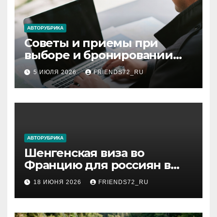
АВТОРУБРИКА
Советы и приемы при
выборе и бронировании
авиабилетов
5 ИЮЛЯ 2026
FRIENDS72_RU
АВТОРУБРИКА
Шенгенская виза во
Францию для россиян в
2026 году: сроки от 3 дней
18 ИЮНЯ 2026
FRIENDS72_RU
и список необходимых
документов