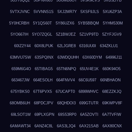
5UJY0QQ2
5UPNX603
5UUMB8OT
5V5K9CVS
5VB3LIYB
5VTXJVNC
5VVNNS1S
5XJ2MR7Y
5XSF9JLS
5XU6ZP3A
5Y0HCRBH
5Y1QS60T
5Y86UZX6
5YB5BBQM
5YHM530M
5YO667IH
5YO7ZQGL
5Z1BWJEZ
5Z1VP9TD
5ZYFJGV9
60IZ2Y44
60X8LPUK
62LJGRE8
6316UU0I
634ZKLU1
63MVU7SW
63SPQINX
63WDQUHH
63X60DYM
64996J11
659M6G4O
65TIBAG5
65TN6NPQ
65UV4E1K
660K94O5
663467JW
664ESOLH
664FNVV4
66C6U597
66NBHAON
675YBKS0
67T6PVX5
67UCAPT0
6899WHVC
68EZZKJQ
68OMB6UH
68PDCJPV
68QHDOI3
699GTUTR
69KWPV8F
69LSOT1W
69PLXGPN
69S53RP0
6A5ZOVTI
6A7TVFIW
6AMAWT34
6ANZ4C8L
6AS3LJQ4
6AX21SAB
6AX80CNX