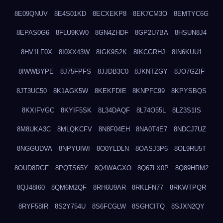
8E09QNUV
8E4S01KD
8ECXEKP8
8EK7CM3O
8EMTYC6G
8EPAS0G6
8FLU9KW0
8GN4ZHDF
8GP2U7BA
8HSUN8J4
8HV1LF0X
8I0XX43W
8IGK9S2K
8IKCGRHJ
8IN6KUU1
8IWWBYPE
8J75FPFS
8JJDB3C0
8JKNTZGY
8JO7GZIF
8JT3UC50
8K1AGK5W
8KEKFDIE
8KNPFC99
8KPYSBQS
8KXIFVGC
8KYIF5SK
8L34DAQF
8L74O55L
8LZ3S1IS
8M8UKA3C
8MLQKCFV
8N8F04EH
8NA0T4E7
8NDCJ7UZ
8NGGUDVA
8NPYUIWI
8O0YLDLN
8OASJ3P6
8OL9RU5T
8OUD8RGF
8PQTS65Y
8Q4WAGXO
8Q67LX0P
8Q89HRM2
8QJ48I60
8QM6M2QF
8RH6U9AR
8RKLFN77
8RKWTPQR
8RYF58IR
8S2Y754U
8S6FCGLW
8SGHCITQ
8SJXN2QY