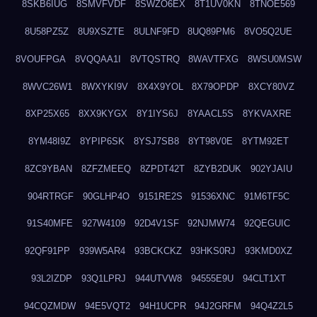
8SKB6IUG
8SMVFVDF
8SWZO6EX
8T1UV0KN
8TNOE569
8U58PZ5Z
8U9XSZTE
8ULNF9FD
8UQ89PM6
8VO5Q2UE
8VOUFPGA
8VQQAA1I
8VTQSTRQ
8WAVTFXG
8WSU0MSW
8WVC26W1
8WXYKI9V
8X4X9YOL
8X79OPDP
8XCY80VZ
8XP25X65
8XX9KYGX
8Y1IYS6J
8YAACL5S
8YKVAXRE
8YM48I9Z
8YPIP6SK
8YSJ7SB8
8YT98V0E
8YTM92ET
8ZC9YBAN
8ZFZMEEQ
8ZPDT42T
8ZYB2DUK
902YJAIU
904RTRGF
90GLHP4O
9151RE2S
91536XNC
91M6TF5C
91S40MFE
927W4109
92D4V1SF
92NJMW74
92QEGUIC
92QF91PP
939W5AR4
93BCKCKZ
93HKS0RJ
93KMD0XZ
93L2IZDP
93Q1LPRJ
944UTVW8
94555E9U
94CLT1XT
94CQZMDW
94E5VQT2
94H1UCPR
94J2GRFM
94Q4Z2L5