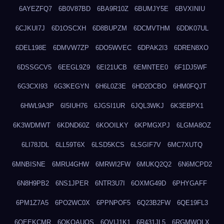
6AYEZFQ7
6B0V87BD
6BA9R10Z
6BUMJY5E
6BVXINIU
6CJKUI7J
6D1OSCXH
6D8BUPZM
6DCMVTHM
6DDK07UL
6DEL198E
6DMVW7ZP
6DO5WVEC
6DPAK2I3
6DREN8XO
6DSSGCV5
6EEGL9Z9
6EI21UCB
6EMNTEE0
6F1DJ5WF
6G3CXI93
6G3KEGYN
6H6L0Z3E
6HD2DCBO
6HM0FQJT
6HWL9A3P
6I5IUH76
6JGSI1UR
6JQL3WKJ
6K3EBPX1
6K3WDMWT
6KDND60Z
6KOOILKY
6KPMGXPJ
6LGMA8OZ
6LI78JDL
6LL59T6X
6LSD5KCS
6LSGIF7V
6MC7XUTQ
6MNBISNE
6MRU4GHW
6MRWI2FW
6MUKQ2Q2
6N6MCPD2
6N8H9PB2
6NS1JPER
6NTR3U7I
6OXMG49D
6PHYGAFF
6PM1Z7A5
6PO2WC0X
6PPNPOF5
6Q23B2FW
6QE19FL3
6QEEKCMR
6QKOAUOS
6QVIJ1K1
6R431JL5
6RGMWOLX