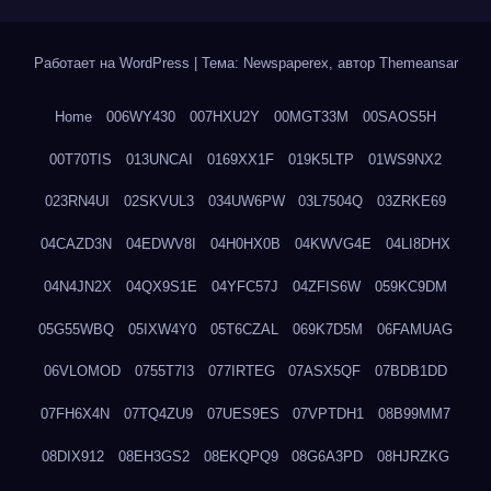
Работает на WordPress
|
Тема: Newspaperex, автор
Themeansar
Home
006WY430
007HXU2Y
00MGT33M
00SAOS5H
00T70TIS
013UNCAI
0169XX1F
019K5LTP
01WS9NX2
023RN4UI
02SKVUL3
034UW6PW
03L7504Q
03ZRKE69
04CAZD3N
04EDWV8I
04H0HX0B
04KWVG4E
04LI8DHX
04N4JN2X
04QX9S1E
04YFC57J
04ZFIS6W
059KC9DM
05G55WBQ
05IXW4Y0
05T6CZAL
069K7D5M
06FAMUAG
06VLOMOD
0755T7I3
077IRTEG
07ASX5QF
07BDB1DD
07FH6X4N
07TQ4ZU9
07UES9ES
07VPTDH1
08B99MM7
08DIX912
08EH3GS2
08EKQPQ9
08G6A3PD
08HJRZKG