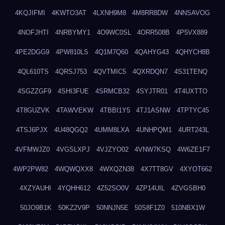
4KQJIFMI
4KWTO3AT
4LXNH9M8
4M8RR8DW
4NNSAVOG
4NOFJHTI
4NRBYMY1
4O9WC0SL
4ORR508B
4P5VX889
4PE2DGG9
4PW810LS
4Q1M7Q60
4QAHYG43
4QHYCH8B
4QL610TS
4QRSJ753
4QVTMIC5
4QXRDQN7
4S31TENQ
4SGZZGF9
4SHI3FUE
4SRMCB32
4SYJTR01
4T4UXTTO
4T8GUZVK
4TAWVEKW
4TBBI1Y5
4TJ1ASNW
4TPTYC45
4TSJ6PJX
4U48QGQ2
4UMM8LXA
4UNHPQM1
4URT243L
4VFMWJZ0
4VGSLXPJ
4VJZYO02
4VNW7KSQ
4W6ZE1F7
4WP2PW82
4WQWQXX8
4WXQZN38
4X7TT8GV
4XYOT662
4XZYAUHI
4YQHH612
4Z52SO0V
4ZP14UIL
4ZVGSBH0
50JO9B1K
50KZ2V9P
50NNJN5E
50S8F1Z0
510NBX1W