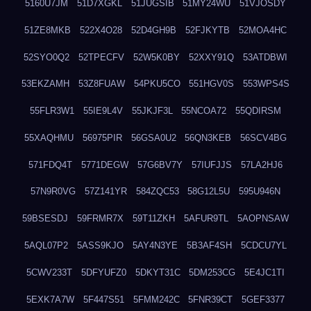
5160U7JM
51D7XGKL
51JUGSIB
51MY24WU
51VJOSDY
51ZE8MKB
522X4O28
52D4GH9B
52FJKYTB
52MOA4HC
52SYO0Q2
52TPECFV
52W5K0BY
52XXY91Q
53ATDBWI
53EKZAMH
53Z8FUAW
54PKU5CO
551HGV0S
553WPS4S
55FLR3W1
55IE9L4V
55JKJF3L
55NCOA72
55QDIRSM
55XAQHMU
56975PIR
56GSA0U2
56QN3KEB
56SCV4BG
571FDQ4T
5771DEGW
57G6BV7Y
57IUFJJS
57LA2HJ6
57N9R0VG
57Z141YR
584ZQC53
58G12L5U
595U946N
59BSESDJ
59FRMR7X
59T11ZKH
5AFUR9TL
5AOPNSAW
5AQL07P2
5ASS9KJO
5AY4N3YE
5B3AF4SH
5CDCU7YL
5CWV233T
5DFYUFZ0
5DKYT31C
5DM253CG
5E4JC1TI
5EXK7A7W
5F447S51
5FMM242C
5FNR39CT
5GEF3377