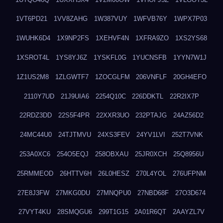
1VT6PD21
1VV8ZAHG
1W387VUY
1WFVB76Y
1WPX7P03
1WUHK6D4
1X9NP2FS
1XEHVF4N
1XFRA9ZO
1XS2YS68
1XSROT4L
1YS8YJ6Z
1YSKFL0G
1YUCNSFB
1YYN7W1J
1Z1US2M8
1ZLGWTF7
1ZOCGLFM
206VNFLF
20GH4EFO
2110Y7UD
21J9UIA6
2254Q10C
226DDKTL
22R2IX7P
22RDZ3DD
22S5F4PR
22XXR3UO
232PTAJG
24AZ56D2
24MC44U0
24TJTMVU
24XS3FEV
24YV1LVI
252T7VNK
253A0XC6
254O5EQJ
258OBXAU
25JR0XCH
25Q8956U
25RMMEOD
26HTTV6H
26L0HESZ
270L4YOL
276UFPNM
27E8J3FW
27MKG0DU
27MNQPU0
27NBD68F
27O3D674
27VYT4KU
28SMQGU6
299T1G15
2A01R6QT
2AAYZL7V