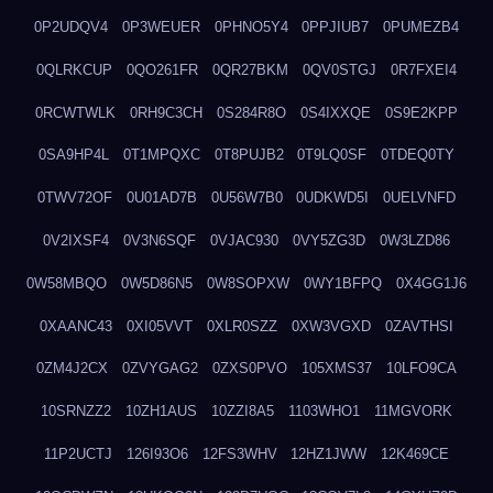
0P2UDQV4
0P3WEUER
0PHNO5Y4
0PPJIUB7
0PUMEZB4
0QLRKCUP
0QO261FR
0QR27BKM
0QV0STGJ
0R7FXEI4
0RCWTWLK
0RH9C3CH
0S284R8O
0S4IXXQE
0S9E2KPP
0SA9HP4L
0T1MPQXC
0T8PUJB2
0T9LQ0SF
0TDEQ0TY
0TWV72OF
0U01AD7B
0U56W7B0
0UDKWD5I
0UELVNFD
0V2IXSF4
0V3N6SQF
0VJAC930
0VY5ZG3D
0W3LZD86
0W58MBQO
0W5D86N5
0W8SOPXW
0WY1BFPQ
0X4GG1J6
0XAANC43
0XI05VVT
0XLR0SZZ
0XW3VGXD
0ZAVTHSI
0ZM4J2CX
0ZVYGAG2
0ZXS0PVO
105XMS37
10LFO9CA
10SRNZZ2
10ZH1AUS
10ZZI8A5
1103WHO1
11MGVORK
11P2UCTJ
126I93O6
12FS3WHV
12HZ1JWW
12K469CE