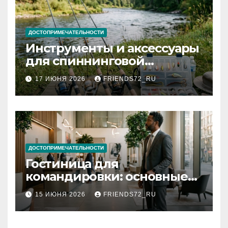
ДОСТОПРИМЕЧАТЕЛЬНОСТИ
Инструменты и аксессуары
для спиннинговой
рыбалки: назначение и
17 ИЮНЯ 2026
FRIENDS72_RU
типы
ДОСТОПРИМЕЧАТЕЛЬНОСТИ
Гостиница для
командировки: основные
критерии выбора
15 ИЮНЯ 2026
FRIENDS72_RU