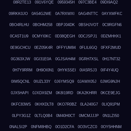
08R2TE13
091V6YQE
0959345H
097C3BE4
09DI9AQ2
09RKK0JO
0A54G2WE
0A7RXWXI
0AG4NTTC
0AYXMFKC
0BO4RLHU
0BOHM258
0BPJ04DK
0BSHJVOT
0C9RGFN6
0CA5T1U9
0CMYI0KC
0D38QEGH
0DCJSPJ1
0DZMHHX1
0E9GCHCU
0EZ05K4R
0FFYUM84
0FLIL6GQ
0FXF2MUD
0G363XJW
0GI31E0A
0GJSAH4M
0GRH7XSL
0H17NT32
0H7Y9RRM
0H9OI0N1
0HYK5SEI
0IA5RSJ3
0IF4Y4UQ
0IM5QCNL
0IUZL33Y
0J6YMSQ9
0JAWX05J
0JMG9NJH
0JX5HAPI
0JXDX9ZM
0K8I19RD
0KA2KHRR
0KCE9EJG
0KFC83WS
0KHXDLT8
0KO7R0BZ
0LA240G7
0LIQ91PM
0LPY3G1Z
0LTLQ0B4
0M40H0CT
0MCMJJJP
0N1LZI50
0NALSI2P
0NFM8HBQ
0O1D2CFA
0O3VCZC0
0OY5HHNM