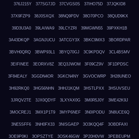
376J215Y
377SG7JD
37CVGS0S
37IHO75D
37JQKID8
37X9FZP9
38J0SXQX
38NQ9PDV
38O70PCO
38QUD9KX
39D3U3A0
39LAIWA9
39LCYZRI
39MGWN55
39PXKH1B
3A43DKQP
3AGNJUCU
3ATCGY3X
3BKC9MX3
3BORDPAR
3BVH0QRQ
3BWP93L1
3BYQ70GJ
3C9KPDQV
3CL4BSMV
3EIFINEE
3EORXV8Z
3EQ3JWOM
3F09CZ9V
3F1DPDSC
3F84EALY
3GGDN4OR
3GKCN4NY
3GVOCWRP
3H28UNEO
3H92RKQ0
3HG56NHN
3HHJ1KQM
3HSTLPXX
3HSUVSEU
3JRQV2TE
3JX0QDYF
3LXYAX0G
3M0R5J0Y
3ME42K9J
3MOCREJ1
3MX1P1T9
3MYP6NEF
3N0IPODU
3N8UCE6Q
3NE5SFF6
3NH0FX33
3NISGAEP
3O3KQQ4F
3OBDFAXI
3OE9P0KI
3OPSZTYE
3OSK46GW
3P20H0VW
3PEBEUPM