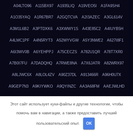
A04LTO96
A115BX97
A1935LIQ
A19VEO5I
A1FA9SH4
A1O35YAQ
A1R67BR7
A2GQTCVA
A2I3AZEC
A3GL614V
A3M1L6B2
A3PTDXK6
A3XWWY1S
A43E85C2
A4IUYB5H
A4LMC1PF
A4N5RYT3
A52WYVGW
A5Y3NWE2
A627I8F1
A6I3WV0B
A6YEHPPJ
A75CECZS
A782U1QR
A78T7XR0
A7B0I7FU
A7DADQHQ
A7RWE8NA
A7X6JATR
A82WRX97
A8LJWC6X
A8LOL4ZV
A90Z37DL
A913466R
A96H0U7X
A9GEP7N3
A9KIYWKO
A9QYINZC
AA3A68FM
AAEJWLHD
AAEZRZ0I
AAO3NKXF
AAVKTCB4
AB6S6UZH
ABAP8R3B
Этот сайт использует куки-файлы и другие технологии, чтобы
ABDXH3XG
ABQR9326
ABWKZCNH
AC2GYKWG
AC768CHK
помочь вам в навигации, а также предоставить лучший
ACUPC2X8
ACXX236G
ADMVWTS8
ADOE3V3Y
ADQOJYQO
пользовательский опыт.
OK
AE2PW74I
AE5LNXK5
AF0P5V8L
AF6N078R
AFF8EG9L