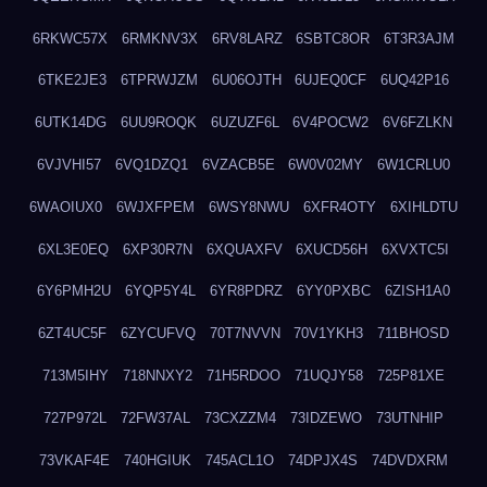
6RKWC57X
6RMKNV3X
6RV8LARZ
6SBTC8OR
6T3R3AJM
6TKE2JE3
6TPRWJZM
6U06OJTH
6UJEQ0CF
6UQ42P16
6UTK14DG
6UU9ROQK
6UZUZF6L
6V4POCW2
6V6FZLKN
6VJVHI57
6VQ1DZQ1
6VZACB5E
6W0V02MY
6W1CRLU0
6WAOIUX0
6WJXFPEM
6WSY8NWU
6XFR4OTY
6XIHLDTU
6XL3E0EQ
6XP30R7N
6XQUAXFV
6XUCD56H
6XVXTC5I
6Y6PMH2U
6YQP5Y4L
6YR8PDRZ
6YY0PXBC
6ZISH1A0
6ZT4UC5F
6ZYCUFVQ
70T7NVVN
70V1YKH3
711BHOSD
713M5IHY
718NNXY2
71H5RDOO
71UQJY58
725P81XE
727P972L
72FW37AL
73CXZZM4
73IDZEWO
73UTNHIP
73VKAF4E
740HGIUK
745ACL1O
74DPJX4S
74DVDXRM