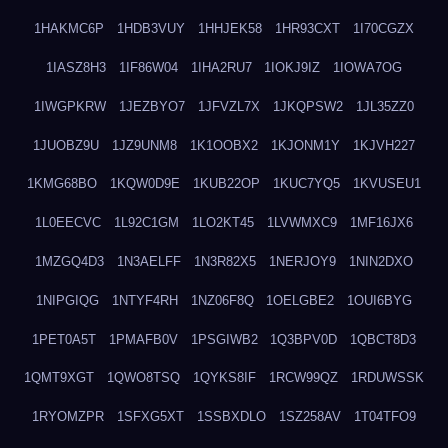
1HAKMC6P
1HDB3VUY
1HHJEK58
1HR93CXT
1I70CGZX
1IASZ8H3
1IF86W04
1IHA2RU7
1IOKJ9IZ
1IOWA7OG
1IWGPKRW
1JEZBYO7
1JFVZL7X
1JKQPSW2
1JL35ZZ0
1JUOBZ9U
1JZ9UNM8
1K1OOBX2
1KJONM1Y
1KJVH227
1KMG68BO
1KQW0D9E
1KUB22OP
1KUC7YQ5
1KVUSEU1
1L0EECVC
1L92C1GM
1LO2KT45
1LVWMXC9
1MF16JX6
1MZGQ4D3
1N3AELFF
1N3R82X5
1NERJOY9
1NIN2DXO
1NIPGIQG
1NTYF4RH
1NZ06F8Q
1OELGBE2
1OUI6BYG
1PET0A5T
1PMAFB0V
1PSGIWB2
1Q3BPV0D
1QBCT8D3
1QMT9XGT
1QWO8TSQ
1QYKS8IF
1RCW99QZ
1RDUWSSK
1RYOMZPR
1SFXG5XT
1SSBXDLO
1SZ258AV
1T04TFO9