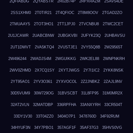
2QFIABDG
2QYABSTR
2R02B74P
2RPXRAZM
2SAV54DE
2SS1XHM0
2T0TIR21
2T4QFIOC
2T8M8OOV
2TGAD2ZO
2TMUAAY5
2TOT3HO1
2TT1JPJ0
2TVCNBU8
2TWC2CET
2U1JCAWR
2UABCBNW
2UBGKVBI
2UFYK23Q
2UHBAVSU
2UT1DWVT
2VA5KTQ4
2VUSTJE1
2VY55Q8B
2W29565T
2W496244
2WADJS4M
2WGUIKKG
2WK2EL88
2WNPNKRH
2WV0ZHMD
2X7CQ1SY
2XYTJWGS
2Y7I1IC2
2YKK8NSK
2YT95AO1
2YV3O361
2YXVOCOL
2Z2JNBKZ
2ZAJL9NV
30D5VUM9
30W729OG
31BVSCBT
31L8FP95
31M0MR2X
32AT2VLN
32MATDBP
336RPFHA
33ANXYRH
33CR504T
33DY1V30
33T04ZZ0
3404O7P1
3478760D
34F92RUM
34HYUF3N
34Y7PBO1
357AGF1F
35AF37G3
35HVS0VG