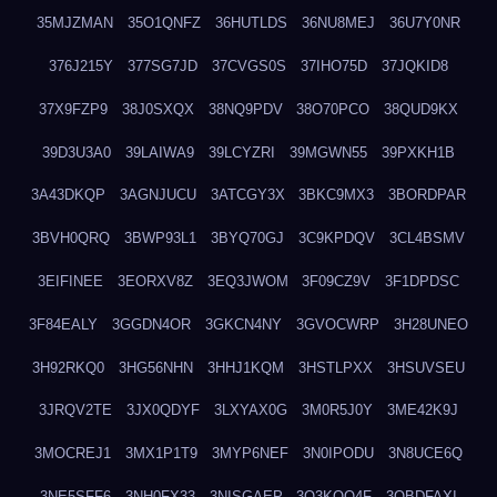
35MJZMAN
35O1QNFZ
36HUTLDS
36NU8MEJ
36U7Y0NR
376J215Y
377SG7JD
37CVGS0S
37IHO75D
37JQKID8
37X9FZP9
38J0SXQX
38NQ9PDV
38O70PCO
38QUD9KX
39D3U3A0
39LAIWA9
39LCYZRI
39MGWN55
39PXKH1B
3A43DKQP
3AGNJUCU
3ATCGY3X
3BKC9MX3
3BORDPAR
3BVH0QRQ
3BWP93L1
3BYQ70GJ
3C9KPDQV
3CL4BSMV
3EIFINEE
3EORXV8Z
3EQ3JWOM
3F09CZ9V
3F1DPDSC
3F84EALY
3GGDN4OR
3GKCN4NY
3GVOCWRP
3H28UNEO
3H92RKQ0
3HG56NHN
3HHJ1KQM
3HSTLPXX
3HSUVSEU
3JRQV2TE
3JX0QDYF
3LXYAX0G
3M0R5J0Y
3ME42K9J
3MOCREJ1
3MX1P1T9
3MYP6NEF
3N0IPODU
3N8UCE6Q
3NE5SFF6
3NH0FX33
3NISGAEP
3O3KQQ4F
3OBDFAXI