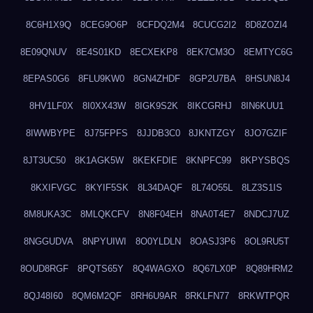
8C6H1X9Q
8CEG9O6P
8CFDQ2M4
8CUCG2I2
8D8ZOZI4
8E09QNUV
8E4S01KD
8ECXEKP8
8EK7CM3O
8EMTYC6G
8EPAS0G6
8FLU9KW0
8GN4ZHDF
8GP2U7BA
8HSUN8J4
8HV1LF0X
8I0XX43W
8IGK9S2K
8IKCGRHJ
8IN6KUU1
8IWWBYPE
8J75FPFS
8JJDB3C0
8JKNTZGY
8JO7GZIF
8JT3UC50
8K1AGK5W
8KEKFDIE
8KNPFC99
8KPYSBQS
8KXIFVGC
8KYIF5SK
8L34DAQF
8L74O55L
8LZ3S1IS
8M8UKA3C
8MLQKCFV
8N8F04EH
8NA0T4E7
8NDCJ7UZ
8NGGUDVA
8NPYUIWI
8O0YLDLN
8OASJ3P6
8OL9RU5T
8OUD8RGF
8PQTS65Y
8Q4WAGXO
8Q67LX0P
8Q89HRM2
8QJ48I60
8QM6M2QF
8RH6U9AR
8RKLFN77
8RKWTPQR