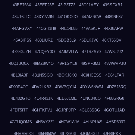
43BE766X
43EEF23E
43IP3TZ3
43OJ1AEY
43SSFXBJ
43U16JLC
43XY7A9N
441OKOJO
4474ZR0W
4489NF37
44AFGVXY
44CGH1H9
44E14L85
44VA5KJF
44XI8AFW
45A3IPS9
4601IURZ
46DGB3L9
46DLKJV6
46KT56QV
4728GJZN
47CQFY0O
47JMVITW
47TRZS70
47W8J2J2
48QJBQ0X
49MZ8W4O
49R1GYE9
49SPF3MJ
49WWVPJU
4B13IA3F
4B1N5SGO
4BOKJ6KQ
4C9HCESS
4D64LFAR
4D90P4CC
4DV2LKB3
4DWPQY14
4DYW6NWM
4DZ5J3RQ
4E402GTO
4E4R43JK
4EE6J1ME
4ENC34CO
4F88GRG8
4FDT5ITF
4GHTKFV1
4GJRPJFP
4GLC8SBG
4GOTUJAD
4GTUQOMS
4H5VY3Z1
4HCW1AJA
4HINPU4S
4HSR603T
4HVMV9QI
4I5H850W
4IL73M3I
4JGM8GIJ
4JH8IPKK