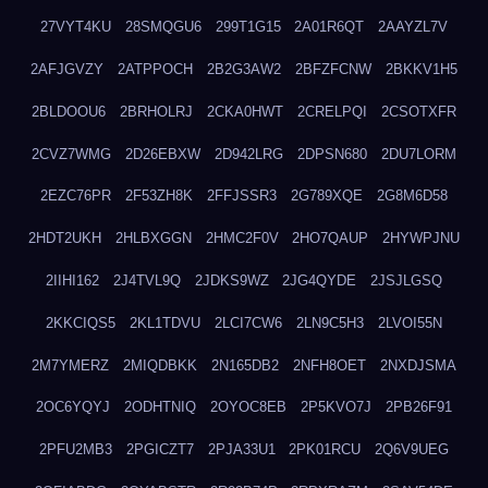
27VYT4KU
28SMQGU6
299T1G15
2A01R6QT
2AAYZL7V
2AFJGVZY
2ATPPOCH
2B2G3AW2
2BFZFCNW
2BKKV1H5
2BLDOOU6
2BRHOLRJ
2CKA0HWT
2CRELPQI
2CSOTXFR
2CVZ7WMG
2D26EBXW
2D942LRG
2DPSN680
2DU7LORM
2EZC76PR
2F53ZH8K
2FFJSSR3
2G789XQE
2G8M6D58
2HDT2UKH
2HLBXGGN
2HMC2F0V
2HO7QAUP
2HYWPJNU
2IIHI162
2J4TVL9Q
2JDKS9WZ
2JG4QYDE
2JSJLGSQ
2KKCIQS5
2KL1TDVU
2LCI7CW6
2LN9C5H3
2LVOI55N
2M7YMERZ
2MIQDBKK
2N165DB2
2NFH8OET
2NXDJSMA
2OC6YQYJ
2ODHTNIQ
2OYOC8EB
2P5KVO7J
2PB26F91
2PFU2MB3
2PGICZT7
2PJA33U1
2PK01RCU
2Q6V9UEG