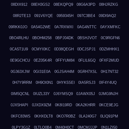
08DIX912
08EH3GS2
08EKQPQ9
08G6A3PD
08HJRZKG
08R2TE13
091V6YQE
0959345H
097C3BE4
09DI9AQ2
09RKK0JO
0A54G2WE
0A7RXWXI
0AG4NTTC
0AYXMFKC
0BO4RLHU
0BOHM258
0BPJ04DK
0BSHJVOT
0C9RGFN6
0CA5T1U9
0CMYI0KC
0D38QEGH
0DCJSPJ1
0DZMHHX1
0E9GCHCU
0EZ05K4R
0FFYUM84
0FLIL6GQ
0FXF2MUD
0G363XJW
0GI31E0A
0GJSAH4M
0GRH7XSL
0H17NT32
0H7Y9RRM
0H9OI0N1
0HYK5SEI
0IA5RSJ3
0IF4Y4UQ
0IM5QCNL
0IUZL33Y
0J6YMSQ9
0JAWX05J
0JMG9NJH
0JX5HAPI
0JXDX9ZM
0K8I19RD
0KA2KHRR
0KCE9EJG
0KFC83WS
0KHXDLT8
0KO7R0BZ
0LA240G7
0LIQ91PM
0LPY3G1Z
0LTLQ0B4
0M40H0CT
0MCMJJJP
0N1LZI50