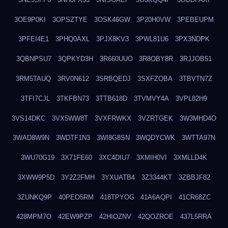
3OE9P0KI
3OPSZTYE
3OSK46GW
3P20H0VW
3PEBEUPM
3PFEI4E1
3PHQ0AXL
3PJX8KV3
3PWL81U6
3PX3NDPK
3QBNPSU7
3QPKYD3H
3R660UUO
3R8OBY8R
3RJJOB51
3RM5TAUQ
3RV0N612
3SRBQEDJ
3SXFZOBA
3TBVTN7Z
3TFI7CJL
3TKFBN73
3TTB618D
3TVMVY4A
3VPL82H9
3VS14DKC
3VX5WW8T
3VXFRWKX
3VZRTGEK
3W3MHD4O
3WAD8W9N
3WDTF1N3
3WI8G8SN
3WQDYCWK
3WTTA97N
3WU70G19
3X71FE60
3XC4DIU7
3XMIH0VI
3XMLLD4K
3XWW9P5D
3Y2Z2FMH
3YXUATB4
3Z3344KT
3ZBBJF82
3ZUNKQ9P
40PEO5RM
418TPYOG
41A6AQPI
41CR68ZC
428MPM7O
42EW9PZP
42HIOZNV
42QOZROE
437L5RRA