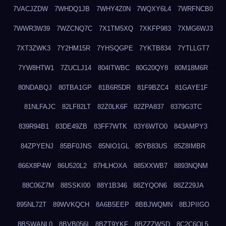
7VACJZDW
7WHDQ1JB
7WHY4Z0N
7WQXY6L4
7WRFNCB0
7WWR3W39
7WZCNQ7C
7X1TM5XQ
7XKFP983
7XMG6WJ3
7XT3ZWK3
7Y2HM15R
7YHSQGPE
7YKTB834
7YTLLGT7
7YW8HTW1
7ZUCLJ14
804ITWBC
80G20QY8
80M18M6R
80NDABQJ
80TBA1GP
81B6R5DR
81F9BZC4
81GAYE1F
81NLFAJC
82LF82LT
82Z0LK6F
82ZPA837
8379G3TC
839R94B1
83DE49ZB
83FF7WTK
83Y6WTO0
843AMPY3
84ZPYENJ
85BF0JNS
85NIO1GL
85YB83US
85Z8IMBR
866X8P4W
86U520L2
87HLHOXA
885XXWB7
8893NQNM
88C06Z7M
88SSKI00
88Y1B346
88ZYQON6
88ZZ29JA
895NL72T
89WVKQCH
8A6B5EEP
8BBJWQMN
8BJPIIGO
8BSWANL0
8BVB056I
8BZT9YKF
8BZZZWSD
8C2C6QL5