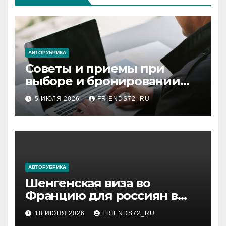
АВТОРУБРИКА
Советы и приемы при
выборе и бронировании
авиабилетов
5 ИЮЛЯ 2026
FRIENDS72_RU
АВТОРУБРИКА
Шенгенская виза во
Францию для россиян в
2026 году: сроки от 3 дней
18 ИЮНЯ 2026
FRIENDS72_RU
и список необходимых