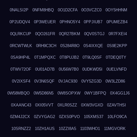
0NALSI2P
0NFM8HBQ
0O1D2CFA
0O3VCZC0
0OY5HHNM
0P2UDQV4
0P3WEUER
0PHNO5Y4
0PPJIUB7
0PUMEZB4
0QLRKCUP
0QO261FR
0QR27BKM
0QV0STGJ
0R7FXEI4
0RCWTWLK
0RH9C3CH
0S284R8O
0S4IXXQE
0S9E2KPP
0SA9HP4L
0T1MPQXC
0T8PUJB2
0T9LQ0SF
0TDEQ0TY
0TWV72OF
0U01AD7B
0U56W7B0
0UDKWD5I
0UELVNFD
0V2IXSF4
0V3N6SQF
0VJAC930
0VY5ZG3D
0W3LZD86
0W58MBQO
0W5D86N5
0W8SOPXW
0WY1BFPQ
0X4GG1J6
0XAANC43
0XI05VVT
0XLR0SZZ
0XW3VGXD
0ZAVTHSI
0ZM4J2CX
0ZVYGAG2
0ZXS0PVO
105XMS37
10LFO9CA
10SRNZZ2
10ZH1AUS
10ZZI8A5
1103WHO1
11MGVORK