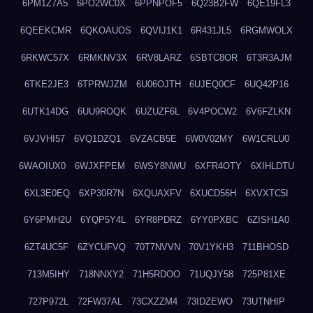
6PM1Z7A5
6PO2WC0X
6PPNPOF5
6Q23B2FW
6QE19FL3
6QEEKCMR
6QKOAUOS
6QVIJ1K1
6R431JL5
6RGMWOLX
6RKWC57X
6RMKNV3X
6RV8LARZ
6SBTC8OR
6T3R3AJM
6TKE2JE3
6TPRWJZM
6U06OJTH
6UJEQ0CF
6UQ42P16
6UTK14DG
6UU9ROQK
6UZUZF6L
6V4POCW2
6V6FZLKN
6VJVHI57
6VQ1DZQ1
6VZACB5E
6W0V02MY
6W1CRLU0
6WAOIUX0
6WJXFPEM
6WSY8NWU
6XFR4OTY
6XIHLDTU
6XL3E0EQ
6XP30R7N
6XQUAXFV
6XUCD56H
6XVXTC5I
6Y6PMH2U
6YQP5Y4L
6YR8PDRZ
6YY0PXBC
6ZISH1A0
6ZT4UC5F
6ZYCUFVQ
70T7NVVN
70V1YKH3
711BHOSD
713M5IHY
718NNXY2
71H5RDOO
71UQJY58
725P81XE
727P972L
72FW37AL
73CXZZM4
73IDZEWO
73UTNHIP