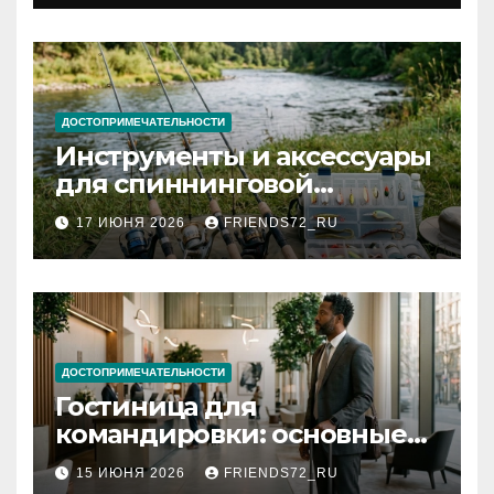
документов
ДОСТОПРИМЕЧАТЕЛЬНОСТИ
Инструменты и аксессуары
для спиннинговой
рыбалки: назначение и
17 ИЮНЯ 2026
FRIENDS72_RU
типы
ДОСТОПРИМЕЧАТЕЛЬНОСТИ
Гостиница для
командировки: основные
критерии выбора
15 ИЮНЯ 2026
FRIENDS72_RU