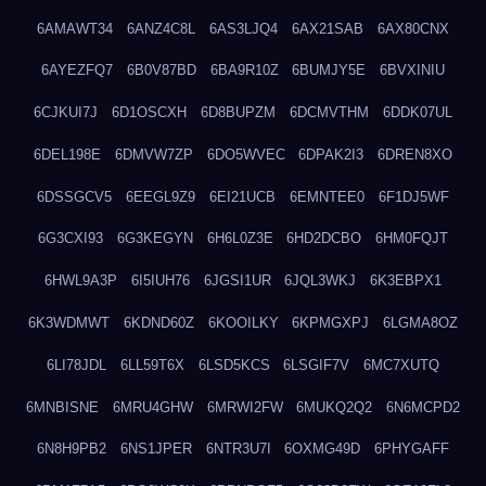
6AMAWT34
6ANZ4C8L
6AS3LJQ4
6AX21SAB
6AX80CNX
6AYEZFQ7
6B0V87BD
6BA9R10Z
6BUMJY5E
6BVXINIU
6CJKUI7J
6D1OSCXH
6D8BUPZM
6DCMVTHM
6DDK07UL
6DEL198E
6DMVW7ZP
6DO5WVEC
6DPAK2I3
6DREN8XO
6DSSGCV5
6EEGL9Z9
6EI21UCB
6EMNTEE0
6F1DJ5WF
6G3CXI93
6G3KEGYN
6H6L0Z3E
6HD2DCBO
6HM0FQJT
6HWL9A3P
6I5IUH76
6JGSI1UR
6JQL3WKJ
6K3EBPX1
6K3WDMWT
6KDND60Z
6KOOILKY
6KPMGXPJ
6LGMA8OZ
6LI78JDL
6LL59T6X
6LSD5KCS
6LSGIF7V
6MC7XUTQ
6MNBISNE
6MRU4GHW
6MRWI2FW
6MUKQ2Q2
6N6MCPD2
6N8H9PB2
6NS1JPER
6NTR3U7I
6OXMG49D
6PHYGAFF