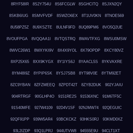
8RYF58IR
8S2Y754U
8S6FCGLW
8SGHCITQ
8SJXN2QY
8SKB6IUG
8SMVFVDF
8SWZO6EX
8T1UV0KN
8TNOE569
8U58PZ5Z
8U9XSZTE
8ULNF9FD
8UQ89PM6
8VO5Q2UE
8VOUFPGA
8VQQAA1I
8VTQSTRQ
8WAVTFXG
8WSU0MSW
8WVC26W1
8WXYKI9V
8X4X9YOL
8X79OPDP
8XCY80VZ
8XP25X65
8XX9KYGX
8Y1IYS6J
8YAACL5S
8YKVAXRE
8YM48I9Z
8YPIP6SK
8YSJ7SB8
8YT98V0E
8YTM92ET
8ZC9YBAN
8ZFZMEEQ
8ZPDT42T
8ZYB2DUK
902YJAIU
904RTRGF
90GLHP4O
9151RE2S
91536XNC
91M6TF5C
91S40MFE
927W4109
92D4V1SF
92NJMW74
92QEGUIC
92QF91PP
939W5AR4
93BCKCKZ
93HKS0RJ
93KMD0XZ
93L2IZDP
93Q1LPRJ
944UTVW8
94555E9U
94CLT1XT