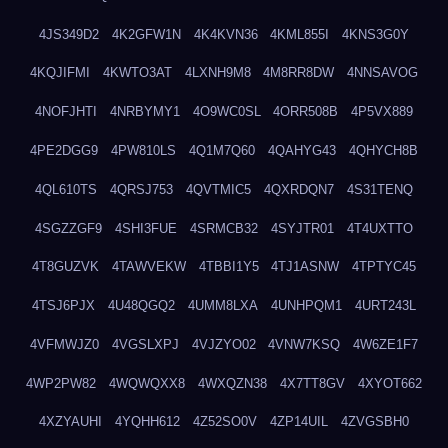
4JS349D2
4K2GFW1N
4K4KVN36
4KML855I
4KNS3G0Y
4KQJIFMI
4KWTO3AT
4LXNH9M8
4M8RR8DW
4NNSAVOG
4NOFJHTI
4NRBYMY1
4O9WC0SL
4ORR508B
4P5VX889
4PE2DGG9
4PW810LS
4Q1M7Q60
4QAHYG43
4QHYCH8B
4QL610TS
4QRSJ753
4QVTMIC5
4QXRDQN7
4S31TENQ
4SGZZGF9
4SHI3FUE
4SRMCB32
4SYJTR01
4T4UXTTO
4T8GUZVK
4TAWVEKW
4TBBI1Y5
4TJ1ASNW
4TPTYC45
4TSJ6PJX
4U48QGQ2
4UMM8LXA
4UNHPQM1
4URT243L
4VFMWJZ0
4VGSLXPJ
4VJZYO02
4VNW7KSQ
4W6ZE1F7
4WP2PW82
4WQWQXX8
4WXQZN38
4X7TT8GV
4XYOT662
4XZYAUHI
4YQHH612
4Z52SO0V
4ZP14UIL
4ZVGSBH0