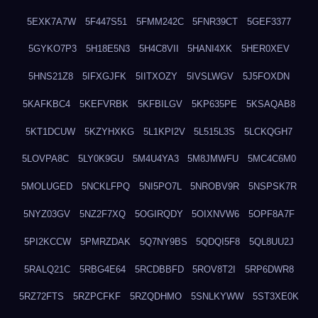
5EXK7A7W
5F447S51
5FMM242C
5FNR39CT
5GEF3377
5GYKO7P3
5H18E5N3
5H4C8VII
5HANI4XK
5HER0XEV
5HNS21Z8
5IFXGJFK
5IITXOZY
5IVSLWGV
5J5FOXDN
5KAFKBC4
5KEFVRBK
5KFBILGV
5KP635PE
5KSAQAB8
5KT1DCUW
5KZYHXKG
5L1KPI2V
5L515L3S
5LCKQGH7
5LOVPA8C
5LY0K9GU
5M4U4YA3
5M8JMWFU
5MC4C6M0
5MOLUGED
5NCKLFPQ
5NI5PO7L
5NROBV9R
5NSPSK7R
5NYZ03GV
5NZ2F7XQ
5OGIRQDY
5OIXNVW6
5OPF8A7F
5PI2KCCW
5PMRZDAK
5Q7NY9BS
5QDQI5F8
5QL8UU2J
5RALQ21C
5RBG4E64
5RCDBBFD
5ROV8T2I
5RP6DWR8
5RZ72FTS
5RZPCFKF
5RZQDHMO
5SNLKYWW
5ST3XE0K