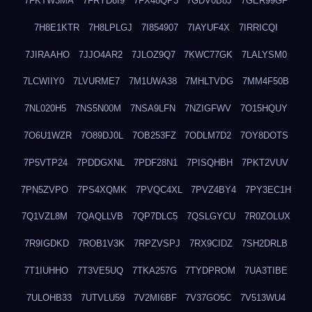
7FKTW3MA
7FRYD8I9
7FX48QP3
7GDV0B8J
7GER99GF
7H8E1KTR
7H8LPLGJ
7I854907
7IAYUF4X
7IRRICQI
7JIRAAHO
7JJO4AR2
7JLOZ9Q7
7KWC77GK
7LALYSM0
7LCWIIY0
7LVURME7
7M1UWA38
7MHLTVDG
7MM4F50B
7NL020H5
7NS5N00M
7NSA9LFN
7NZIGFWV
7O15HQUY
7O6U1WZR
7O89DJ0L
7OB253FZ
7ODLM7D2
7OY8DOTS
7P5VTP24
7PDDGXNL
7PDF28N1
7PISQHBH
7PKT2VUV
7PN5ZVPO
7PS4XQMK
7PVQC4XL
7PVZ4BY4
7PY3EC1H
7Q1VZL8M
7QAQLLVB
7QP7DLC5
7QSLGYCU
7R0ZOLUX
7R9IGDKD
7ROB1V3K
7RPZVSPJ
7RX9CIDZ
7SH2DRLB
7T1IUHHO
7T3VE5UQ
7TKA257G
7TYDPROM
7UA3TIBE
7ULOHB33
7UTVLU59
7V2MI6BF
7V37GO5C
7V513WU4