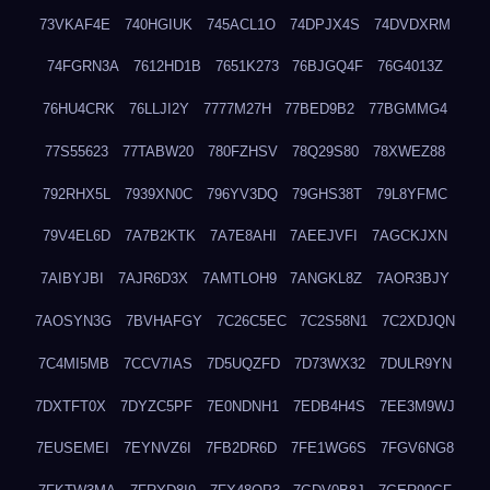
73VKAF4E
740HGIUK
745ACL1O
74DPJX4S
74DVDXRM
74FGRN3A
7612HD1B
7651K273
76BJGQ4F
76G4013Z
76HU4CRK
76LLJI2Y
7777M27H
77BED9B2
77BGMMG4
77S55623
77TABW20
780FZHSV
78Q29S80
78XWEZ88
792RHX5L
7939XN0C
796YV3DQ
79GHS38T
79L8YFMC
79V4EL6D
7A7B2KTK
7A7E8AHI
7AEEJVFI
7AGCKJXN
7AIBYJBI
7AJR6D3X
7AMTLOH9
7ANGKL8Z
7AOR3BJY
7AOSYN3G
7BVHAFGY
7C26C5EC
7C2S58N1
7C2XDJQN
7C4MI5MB
7CCV7IAS
7D5UQZFD
7D73WX32
7DULR9YN
7DXTFT0X
7DYZC5PF
7E0NDNH1
7EDB4H4S
7EE3M9WJ
7EUSEMEI
7EYNVZ6I
7FB2DR6D
7FE1WG6S
7FGV6NG8