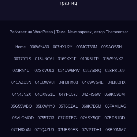
границ
Работает на WordPress
|
Тема: Newspaperex, автор
Themeansar
Home
006WY430
007HXU2Y
00MGT33M
00SAOS5H
00T70TIS
013UNCAI
0169XX1F
019K5LTP
01WS9NX2
023RN4UI
02SKVUL3
034UW6PW
03L7504Q
03ZRKE69
04CAZD3N
04EDWV8I
04H0HX0B
04KWVG4E
04LI8DHX
04N4JN2X
04QX9S1E
04YFC57J
04ZFIS6W
059KC9DM
05G55WBQ
05IXW4Y0
05T6CZAL
069K7D5M
06FAMUAG
06VLOMOD
0755T7I3
077IRTEG
07ASX5QF
07BDB1DD
07FH6X4N
07TQ4ZU9
07UES9ES
07VPTDH1
08B99MM7