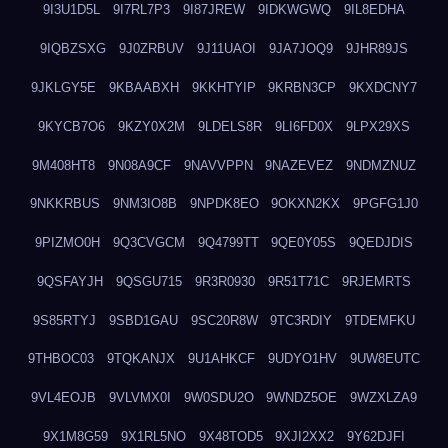
9I3U1D5L
9I7RL7P3
9I87JREW
9IDKWGWQ
9IL8EDHA
9IQBZSXG
9J0ZRBUV
9J11UAOI
9JA7JOQ9
9JHR89JS
9JKLGY5E
9KBAABXH
9KKHTYIP
9KRBN3CP
9KXDCNY7
9KYCB7O6
9KZY0X2M
9LDELS8R
9LI6FD0X
9LPX29XS
9M408HT8
9N08A9CF
9NAVVPPN
9NAZEVEZ
9NDMZNUZ
9NKKRBUS
9NM3IO8B
9NPDK8EO
9OKXN2KX
9PGFG1J0
9PIZMO0H
9Q3CVGCM
9Q4799TT
9QE0Y05S
9QEDJDIS
9QSFAYJH
9QSGU715
9R3R0930
9R51T71C
9RJEMRTS
9S85RTYJ
9SBD1GAU
9SC20R8W
9TC3RDIY
9TDEMFKU
9THBOC03
9TQKANJX
9U1AHKCF
9UDYO1HV
9UW8EUTC
9VL4EOJB
9VLVMX0I
9W0SDU2O
9WNDZ5OE
9WZXLZA9
9X1M8G59
9X1RL5NO
9X48TOD5
9XJI2XX2
9Y62DJFI