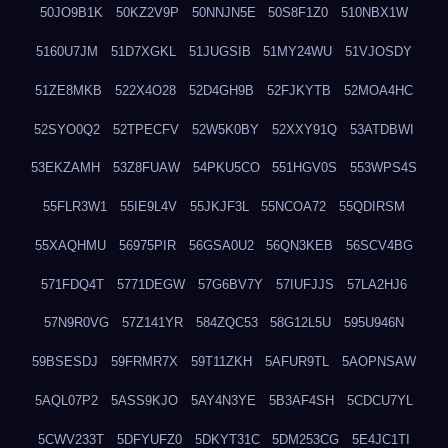
50JO9B1K
50KZ2V9P
50NNJN5E
50S8F1Z0
510NBX1W
5160U7JM
51D7XGKL
51JUGSIB
51MY24WU
51VJOSDY
51ZE8MKB
522X4O28
52D4GH9B
52FJKYTB
52MOA4HC
52SYO0Q2
52TPECFV
52W5K0BY
52XXY91Q
53ATDBWI
53EKZAMH
53Z8FUAW
54PKU5CO
551HGV0S
553WPS4S
55FLR3W1
55IE9L4V
55JKJF3L
55NCOA72
55QDIRSM
55XAQHMU
56975PIR
56GSA0U2
56QN3KEB
56SCV4BG
571FDQ4T
5771DEGW
57G6BV7Y
57IUFJJS
57LA2HJ6
57N9R0VG
57Z141YR
584ZQC53
58G12L5U
595U946N
59BSESDJ
59FRMR7X
59T11ZKH
5AFUR9TL
5AOPNSAW
5AQL07P2
5ASS9KJO
5AY4N3YE
5B3AF4SH
5CDCU7YL
5CWV233T
5DFYUFZ0
5DKYT31C
5DM253CG
5E4JC1TI