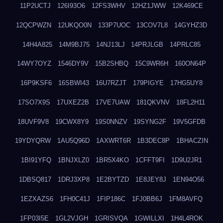
11P2UCTJ
126I93O6
12FS3WHV
12HZ1JWW
12K469CE
12QCPWZN
12UKQO0N
133P7UOC
13COV7L8
14GYHZ3D
14H4A825
14M9BJ75
14NJ13LJ
14PRJLGB
14PRLC85
14WY7OYZ
1546DY9V
15B2SHBQ
15C9WR6H
160ON64P
16P9KSF6
16SBWI43
16U7RZJT
179PIGYE
17HG5UY8
17SO7X9S
17UXEZ2B
17VE7UAW
181QKVNV
18FL2H11
18UVF9V8
19CWX8Y9
19S0NNZV
19SYNG2F
19V5GFDB
19YDYQRW
1AU5Q96D
1AXWRT6R
1B3DEC8P
1BHACZIN
1BI91YFQ
1BNJXLZ0
1BR5X4KO
1CFFT9FI
1D9U2JR1
1DBSQ817
1DRJ3XP8
1E2BYTZD
1E8JEY8J
1EN94O56
1EZXAZS6
1FH0C41J
1FIP186C
1FJ0BB6J
1FM8AVFQ
1FP03I5E
1GL2VJGH
1GRISVQA
1GWILLXI
1H4L4ROK