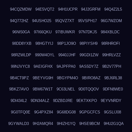
94CQZMDW
94E5VQT2
94H1UCPR
94J2GRFM
94Q4Z2L5
94Q772HZ
94USHO25
95QVZ7XT
95VSPH17
96G7WZOM
96NI50GA
97I66QKU
97IBUWKR
97N7DKJ5
984XBLDC
98DD8YXB
98HGTYIJ
98P1JO9O
98PIYSH9
98RHROFI
98RZWLDP
990W4OYL
9940JJHF
99GDI1ZW
99HRLVZZ
99NJVYC8
9AEIGFHX
9AJPFPA0
9AS5DY7Z
9B2V77PH
9B4CT9PZ
9BEYVG9H
9BGYPM4O
9BIRO8AZ
9BJ6RL38
9BKZ7AVO
9BM67W1T
9C63LNEL
9D0TQQOV
9DFN8WE0
9DI434L2
9DN34ALZ
9DZBDJRE
9EKTXKPO
9EYVNRDY
9G0TFQ0E
9G4PXZ84
9G68DG08
9GPGCFCS
9GSLIJ08
9GYWALD3
9H2AMQR4
9HIZH1YQ
9HSE9BCM
9HU2G1QA