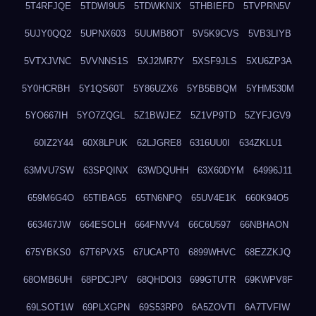
5T4RFJQE
5TDWI9U5
5TDWKNIX
5THBIEFD
5TVPRN5V
5UJY0QQ2
5UPNX603
5UUMB8OT
5V5K9CVS
5VB3LIYB
5VTXJVNC
5VVNNS1S
5XJ2MR7Y
5XSF9JLS
5XU6ZP3A
5Y0HCRBH
5Y1QS60T
5Y86UZX6
5YB5BBQM
5YHM530M
5YO667IH
5YO7ZQGL
5Z1BWJEZ
5Z1VP9TD
5ZYFJGV9
60IZ2Y44
60X8LPUK
62LJGRE8
6316UU0I
634ZKLU1
63MVU7SW
63SPQINX
63WDQUHH
63X60DYM
64996J11
659M6G4O
65TIBAG5
65TN6NPQ
65UV4E1K
660K94O5
663467JW
664ESOLH
664FNVV4
66C6U597
66NBHAON
675YBKS0
67T6PVX5
67UCAPT0
6899WHVC
68EZZKJQ
68OMB6UH
68PDCJPV
68QHDOI3
699GTUTR
69KWPV8F
69LSOT1W
69PLXGPN
69S53RP0
6A5ZOVTI
6A7TVFIW