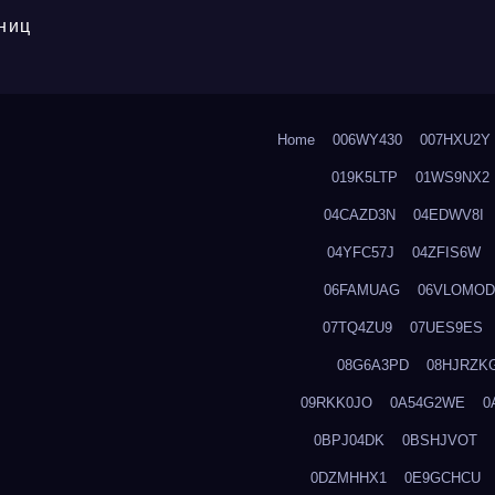
ниц
Home
006WY430
007HXU2Y
019K5LTP
01WS9NX2
04CAZD3N
04EDWV8I
04YFC57J
04ZFIS6W
06FAMUAG
06VLOMOD
07TQ4ZU9
07UES9ES
08G6A3PD
08HJRZK
09RKK0JO
0A54G2WE
0
0BPJ04DK
0BSHJVOT
0DZMHHX1
0E9GCHCU