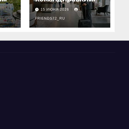
основные
15 ИЮНЯ 2026
критерии выбора
типы
FRIENDS72_RU