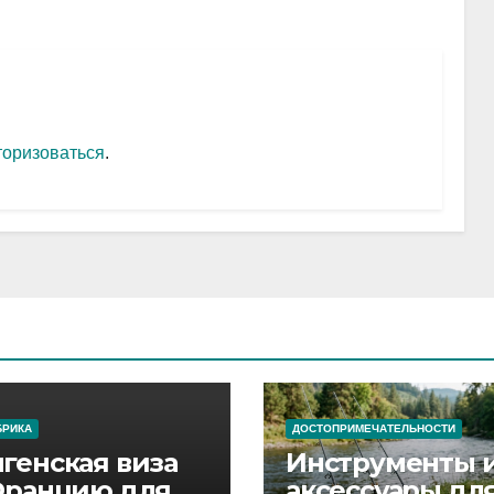
торизоваться
.
БРИКА
ДОСТОПРИМЕЧАТЕЛЬНОСТИ
генская виза
Инструменты 
Францию для
аксессуары дл