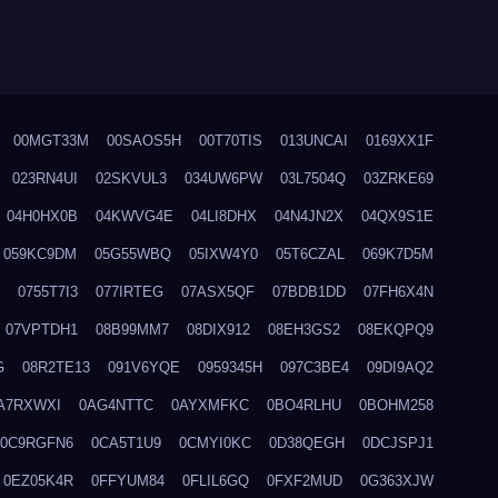
00MGT33M
00SAOS5H
00T70TIS
013UNCAI
0169XX1F
023RN4UI
02SKVUL3
034UW6PW
03L7504Q
03ZRKE69
04H0HX0B
04KWVG4E
04LI8DHX
04N4JN2X
04QX9S1E
059KC9DM
05G55WBQ
05IXW4Y0
05T6CZAL
069K7D5M
0755T7I3
077IRTEG
07ASX5QF
07BDB1DD
07FH6X4N
07VPTDH1
08B99MM7
08DIX912
08EH3GS2
08EKQPQ9
G
08R2TE13
091V6YQE
0959345H
097C3BE4
09DI9AQ2
A7RXWXI
0AG4NTTC
0AYXMFKC
0BO4RLHU
0BOHM258
0C9RGFN6
0CA5T1U9
0CMYI0KC
0D38QEGH
0DCJSPJ1
0EZ05K4R
0FFYUM84
0FLIL6GQ
0FXF2MUD
0G363XJW