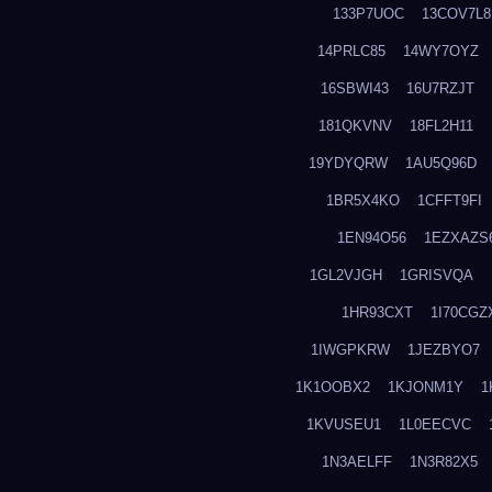
133P7UOC
13COV7L8
14PRLC85
14WY7OYZ
16SBWI43
16U7RZJT
181QKVNV
18FL2H11
19YDYQRW
1AU5Q96D
1BR5X4KO
1CFFT9FI
1EN94O56
1EZXAZS
1GL2VJGH
1GRISVQA
1HR93CXT
1I70CGZ
1IWGPKRW
1JEZBYO7
1K1OOBX2
1KJONM1Y
1
1KVUSEU1
1L0EECVC
1N3AELFF
1N3R82X5