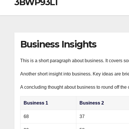
3BWP93L1
р
a
i
A
а
m
k
p
в
i
p
и
т
Business Insights
ь
This is a short paragraph about business. It covers s
Another short insight into business. Key ideas are bri
A concluding thought about business to round off the 
Business 1
Business 2
68
37