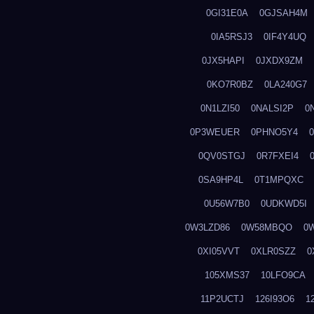
0GI31E0A
0GJSAH4M
0IA5RSJ3
0IF4Y4UQ
0JX5HAPI
0JXDX9ZM
0KO7R0BZ
0LA240G7
0N1LZI50
0NALSI2P
0
0P3WEUER
0PHNO5Y4
0QV0STGJ
0R7FXEI4
0SA9HP4L
0T1MPQXC
0U56W7B0
0UDKWD5I
0W3LZD86
0W58MBQO
0
0XI05VVT
0XLR0SZZ
0
105XMS37
10LFO9CA
11P2UCTJ
126I93O6
1