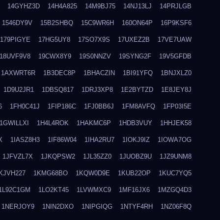
14GYHZ3D
14H4A825
14M9BJ75
14NJ13LJ
14PRJLGB
1546DY9V
15B2SHBQ
15C9WR6H
160ON64P
16P9KSF6
179PIGYE
17HG5UY8
17SO7X9S
17UXEZ2B
17VE7UAW
18UVF9V8
19CWX8Y9
19S0NNZV
19SYNG2F
19V5GFDB
1AXWRT6R
1B3DEC8P
1BHACZIN
1BI91YFQ
1BNJXLZ0
1D9U2JR1
1DBSQ817
1DRJ3XP8
1E2BYTZD
1E8JEY8J
6
1FH0C41J
1FIP186C
1FJ0BB6J
1FM8AVFQ
1FP03I5E
1GWILLXI
1H4L4ROK
1HAKMC6P
1HDB3VUY
1HHJEK58
X
1IASZ8H3
1IF86W04
1IHA2RU7
1IOKJ9IZ
1IOWA7OG
1JFVZL7X
1JKQPSW2
1JL35ZZ0
1JUOBZ9U
1JZ9UNM8
KJVH227
1KMG68BO
1KQW0D9E
1KUB22OP
1KUC7YQ5
1L92C1GM
1LO2KT45
1LVWMXC9
1MF16JX6
1MZGQ4D3
1NERJOY9
1NIN2DXO
1NIPGIQG
1NTYF4RH
1NZ06F8Q