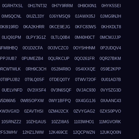
0GRH7XSL
0H17NT32
0H7Y9RRM
0H9OI0N1
0HYK5SEI
0IM5QCNL
0IUZL33Y
0J6YMSQ9
0JAWX05J
0JMG9NJH
0K8I19RD
0KA2KHRR
0KCE9EJG
0KFC83WS
0KHXDLT8
0LIQ91PM
0LPY3G1Z
0LTLQ0B4
0M40H0CT
0MCMJJJP
NFM8HBQ
0O1D2CFA
0O3VCZC0
0OY5HHNM
0P2UDQV4
0PPJIUB7
0PUMEZB4
0QLRKCUP
0QO261FR
0QR27BKM
0RCWTWLK
0RH9C3CH
0S284R8O
0S4IXXQE
0S9E2KPP
0T8PUJB2
0T9LQ0SF
0TDEQ0TY
0TWV72OF
0U01AD7B
0UELVNFD
0V2IXSF4
0V3N6SQF
0VJAC930
0VY5ZG3D
W5D86N5
0W8SOPXW
0WY1BFPQ
0X4GG1J6
0XAANC43
XW3VGXD
0ZAVTHSI
0ZM4J2CX
0ZVYGAG2
0ZXS0PVO
10SRNZZ2
10ZH1AUS
10ZZI8A5
1103WHO1
11MGVORK
2FS3WHV
12HZ1JWW
12K469CE
12QCPWZN
12UKQO0N