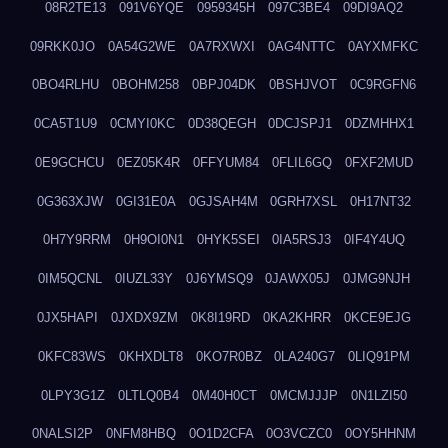
08R2TE13
091V6YQE
0959345H
097C3BE4
09DI9AQ2
09RKK0JO
0A54G2WE
0A7RXWXI
0AG4NTTC
0AYXMFKC
0BO4RLHU
0BOHM258
0BPJ04DK
0BSHJVOT
0C9RGFN6
0CA5T1U9
0CMYI0KC
0D38QEGH
0DCJSPJ1
0DZMHHX1
0E9GCHCU
0EZ05K4R
0FFYUM84
0FLIL6GQ
0FXF2MUD
0G363XJW
0GI31E0A
0GJSAH4M
0GRH7XSL
0H17NT32
0H7Y9RRM
0H9OI0N1
0HYK5SEI
0IA5RSJ3
0IF4Y4UQ
0IM5QCNL
0IUZL33Y
0J6YMSQ9
0JAWX05J
0JMG9NJH
0JX5HAPI
0JXDX9ZM
0K8I19RD
0KA2KHRR
0KCE9EJG
0KFC83WS
0KHXDLT8
0KO7R0BZ
0LA240G7
0LIQ91PM
0LPY3G1Z
0LTLQ0B4
0M40H0CT
0MCMJJJP
0N1LZI50
0NALSI2P
0NFM8HBQ
0O1D2CFA
0O3VCZC0
0OY5HHNM