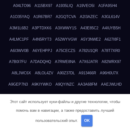
A04LTO96
A115BX97
A1935LIQ
A19VEO5I
A1FA9SH4
A1O35YAQ
A1R67BR7
A2GQTCVA
A2I3AZEC
A3GL614V
A3M1L6B2
A3PTDXK6
A3XWWY1S
A43E85C2
A4IUYB5H
A4LMC1PF
A4N5RYT3
A52WYVGW
A5Y3NWE2
A627I8F1
A6I3WV0B
A6YEHPPJ
A75CECZS
A782U1QR
A78T7XR0
A7B0I7FU
A7DADQHQ
A7RWE8NA
A7X6JATR
A82WRX97
A8LJWC6X
A8LOL4ZV
A90Z37DL
A913466R
A96H0U7X
A9GEP7N3
A9KIYWKO
A9QYINZC
AA3A68FM
AAEJWLHD
AAEZRZ0I
AAO3NKXF
AAVKTCB4
AB6S6UZH
ABAP8R3B
Этот сайт использует куки-файлы и другие технологии, чтобы
ABDXH3XG
ABQR9326
ABWKZCNH
AC2GYKWG
AC768CHK
помочь вам в навигации, а также предоставить лучший
ACUPC2X8
ACXX236G
ADMVWTS8
ADOE3V3Y
ADQOJYQO
пользовательский опыт.
OK
AE2PW74I
AE5LNXK5
AF0P5V8L
AF6N078R
AFF8EG9L