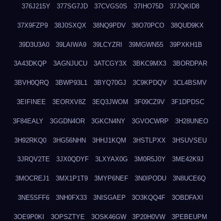
376J215Y
377SG7JD
37CVGS0S
37IHO75D
37JQKID8
37X9FZP9
38J0SXQX
38NQ9PDV
38O70PCO
38QUD9KX
39D3U3A0
39LAIWA9
39LCYZRI
39MGWN55
39PXKH1B
3A43DKQP
3AGNJUCU
3ATCGY3X
3BKC9MX3
3BORDPAR
3BVH0QRQ
3BWP93L1
3BYQ70GJ
3C9KPDQV
3CL4BSMV
3EIFINEE
3EORXV8Z
3EQ3JWOM
3F09CZ9V
3F1DPDSC
3F84EALY
3GGDN4OR
3GKCN4NY
3GVOCWRP
3H28UNEO
3H92RKQ0
3HG56NHN
3HHJ1KQM
3HSTLPXX
3HSUVSEU
3JRQV2TE
3JX0QDYF
3LXYAX0G
3M0R5J0Y
3ME42K9J
3MOCREJ1
3MX1P1T9
3MYP6NEF
3N0IPODU
3N8UCE6Q
3NE5SFF6
3NH0FX33
3NISGAEP
3O3KQQ4F
3OBDFAXI
3OE9P0KI
3OPSZTYE
3OSK46GW
3P20H0VW
3PEBEUPM