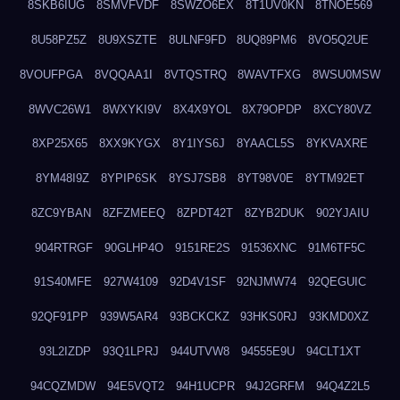
8SKB6IUG
8SMVFVDF
8SWZO6EX
8T1UV0KN
8TNOE569
8U58PZ5Z
8U9XSZTE
8ULNF9FD
8UQ89PM6
8VO5Q2UE
8VOUFPGA
8VQQAA1I
8VTQSTRQ
8WAVTFXG
8WSU0MSW
8WVC26W1
8WXYKI9V
8X4X9YOL
8X79OPDP
8XCY80VZ
8XP25X65
8XX9KYGX
8Y1IYS6J
8YAACL5S
8YKVAXRE
8YM48I9Z
8YPIP6SK
8YSJ7SB8
8YT98V0E
8YTM92ET
8ZC9YBAN
8ZFZMEEQ
8ZPDT42T
8ZYB2DUK
902YJAIU
904RTRGF
90GLHP4O
9151RE2S
91536XNC
91M6TF5C
91S40MFE
927W4109
92D4V1SF
92NJMW74
92QEGUIC
92QF91PP
939W5AR4
93BCKCKZ
93HKS0RJ
93KMD0XZ
93L2IZDP
93Q1LPRJ
944UTVW8
94555E9U
94CLT1XT
94CQZMDW
94E5VQT2
94H1UCPR
94J2GRFM
94Q4Z2L5