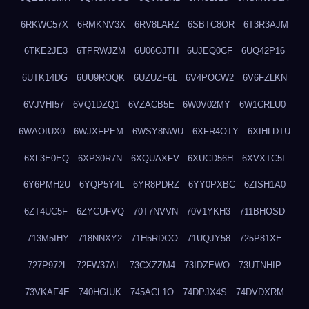
6RKWC57X
6RMKNV3X
6RV8LARZ
6SBTC8OR
6T3R3AJM
6TKE2JE3
6TPRWJZM
6U06OJTH
6UJEQ0CF
6UQ42P16
6UTK14DG
6UU9ROQK
6UZUZF6L
6V4POCW2
6V6FZLKN
6VJVHI57
6VQ1DZQ1
6VZACB5E
6W0V02MY
6W1CRLU0
6WAOIUX0
6WJXFPEM
6WSY8NWU
6XFR4OTY
6XIHLDTU
6XL3E0EQ
6XP30R7N
6XQUAXFV
6XUCD56H
6XVXTC5I
6Y6PMH2U
6YQP5Y4L
6YR8PDRZ
6YY0PXBC
6ZISH1A0
6ZT4UC5F
6ZYCUFVQ
70T7NVVN
70V1YKH3
711BHOSD
713M5IHY
718NNXY2
71H5RDOO
71UQJY58
725P81XE
727P972L
72FW37AL
73CXZZM4
73IDZEWO
73UTNHIP
73VKAF4E
740HGIUK
745ACL1O
74DPJX4S
74DVDXRM