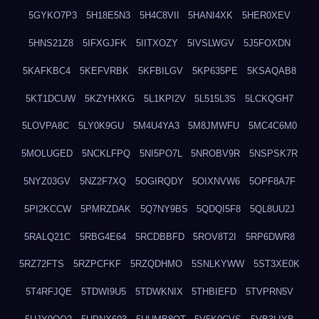
5GYKO7P3
5H18E5N3
5H4C8VII
5HANI4XK
5HER0XEV
5HNS21Z8
5IFXGJFK
5IITXOZY
5IVSLWGV
5J5FOXDN
5KAFKBC4
5KEFVRBK
5KFBILGV
5KP635PE
5KSAQAB8
5KT1DCUW
5KZYHXKG
5L1KPI2V
5L515L3S
5LCKQGH7
5LOVPA8C
5LY0K9GU
5M4U4YA3
5M8JMWFU
5MC4C6M0
5MOLUGED
5NCKLFPQ
5NI5PO7L
5NROBV9R
5NSPSK7R
5NYZ03GV
5NZ2F7XQ
5OGIRQDY
5OIXNVW6
5OPF8A7F
5PI2KCCW
5PMRZDAK
5Q7NY9BS
5QDQI5F8
5QL8UU2J
5RALQ21C
5RBG4E64
5RCDBBFD
5ROV8T2I
5RP6DWR8
5RZ72FTS
5RZPCFKF
5RZQDHMO
5SNLKYWW
5ST3XE0K
5T4RFJQE
5TDWI9U5
5TDWKNIX
5THBIEFD
5TVPRN5V