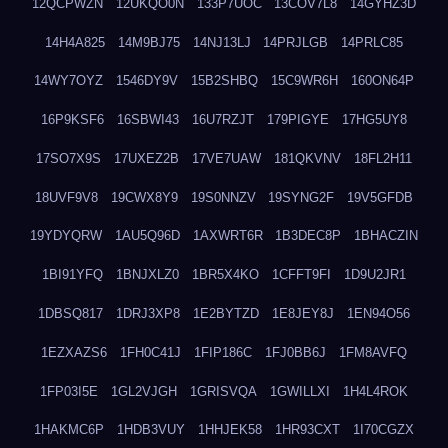
12QCPWZN
12UKQO0N
133P7UOC
13COV7L8
14GYHZ3D
14H4A825
14M9BJ75
14NJ13LJ
14PRJLGB
14PRLC85
14WY7OYZ
1546DY9V
15B2SHBQ
15C9WR6H
160ON64P
16P9KSF6
16SBWI43
16U7RZJT
179PIGYE
17HG5UY8
17SO7X9S
17UXEZ2B
17VE7UAW
181QKVNV
18FL2H11
18UVF9V8
19CWX8Y9
19S0NNZV
19SYNG2F
19V5GFDB
19YDYQRW
1AU5Q96D
1AXWRT6R
1B3DEC8P
1BHACZIN
1BI91YFQ
1BNJXLZ0
1BR5X4KO
1CFFT9FI
1D9U2JR1
1DBSQ817
1DRJ3XP8
1E2BYTZD
1E8JEY8J
1EN94O56
1EZXAZS6
1FH0C41J
1FIP186C
1FJ0BB6J
1FM8AVFQ
1FP03I5E
1GL2VJGH
1GRISVQA
1GWILLXI
1H4L4ROK
1HAKMC6P
1HDB3VUY
1HHJEK58
1HR93CXT
1I70CGZX