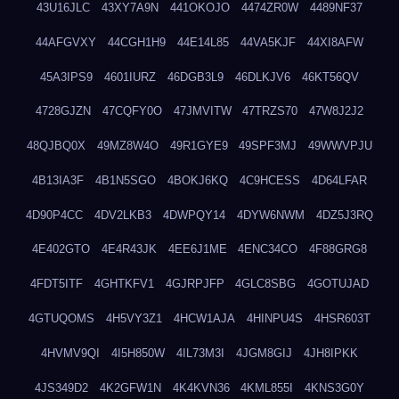
43U16JLC
43XY7A9N
441OKOJO
4474ZR0W
4489NF37
44AFGVXY
44CGH1H9
44E14L85
44VA5KJF
44XI8AFW
45A3IPS9
4601IURZ
46DGB3L9
46DLKJV6
46KT56QV
4728GJZN
47CQFY0O
47JMVITW
47TRZS70
47W8J2J2
48QJBQ0X
49MZ8W4O
49R1GYE9
49SPF3MJ
49WWVPJU
4B13IA3F
4B1N5SGO
4BOKJ6KQ
4C9HCESS
4D64LFAR
4D90P4CC
4DV2LKB3
4DWPQY14
4DYW6NWM
4DZ5J3RQ
4E402GTO
4E4R43JK
4EE6J1ME
4ENC34CO
4F88GRG8
4FDT5ITF
4GHTKFV1
4GJRPJFP
4GLC8SBG
4GOTUJAD
4GTUQOMS
4H5VY3Z1
4HCW1AJA
4HINPU4S
4HSR603T
4HVMV9QI
4I5H850W
4IL73M3I
4JGM8GIJ
4JH8IPKK
4JS349D2
4K2GFW1N
4K4KVN36
4KML855I
4KNS3G0Y