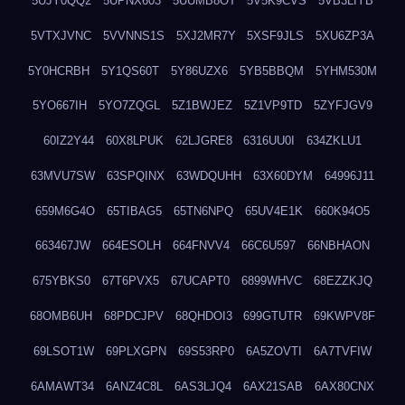
5UJY0QQ2
5UPNX603
5UUMB8OT
5V5K9CVS
5VB3LIYB
5VTXJVNC
5VVNNS1S
5XJ2MR7Y
5XSF9JLS
5XU6ZP3A
5Y0HCRBH
5Y1QS60T
5Y86UZX6
5YB5BBQM
5YHM530M
5YO667IH
5YO7ZQGL
5Z1BWJEZ
5Z1VP9TD
5ZYFJGV9
60IZ2Y44
60X8LPUK
62LJGRE8
6316UU0I
634ZKLU1
63MVU7SW
63SPQINX
63WDQUHH
63X60DYM
64996J11
659M6G4O
65TIBAG5
65TN6NPQ
65UV4E1K
660K94O5
663467JW
664ESOLH
664FNVV4
66C6U597
66NBHAON
675YBKS0
67T6PVX5
67UCAPT0
6899WHVC
68EZZKJQ
68OMB6UH
68PDCJPV
68QHDOI3
699GTUTR
69KWPV8F
69LSOT1W
69PLXGPN
69S53RP0
6A5ZOVTI
6A7TVFIW
6AMAWT34
6ANZ4C8L
6AS3LJQ4
6AX21SAB
6AX80CNX