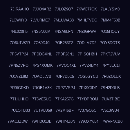
7JIRAAHO
7JJO4AR2
7JLOZ9Q7
7KWC77GK
7LALYSM0
7LCWIIY0
7LVURME7
7M1UWA38
7MHLTVDG
7MM4F50B
7NL020H5
7NS5N00M
7NSA9LFN
7NZIGFWV
7O15HQUY
7O6U1WZR
7O89DJ0L
7OB253FZ
7ODLM7D2
7OY8DOTS
7P5VTP24
7PDDGXNL
7PDF28N1
7PISQHBH
7PKT2VUV
7PN5ZVPO
7PS4XQMK
7PVQC4XL
7PVZ4BY4
7PY3EC1H
7Q1VZL8M
7QAQLLVB
7QP7DLC5
7QSLGYCU
7R0ZOLUX
7R9IGDKD
7ROB1V3K
7RPZVSPJ
7RX9CIDZ
7SH2DRLB
7T1IUHHO
7T3VE5UQ
7TKA257G
7TYDPROM
7UA3TIBE
7ULOHB33
7UTVLU59
7V2MI6BF
7V37GO5C
7V513WU4
7VACJZDW
7WHDQ1JB
7WHY4Z0N
7WQXY6L4
7WRFNCB0