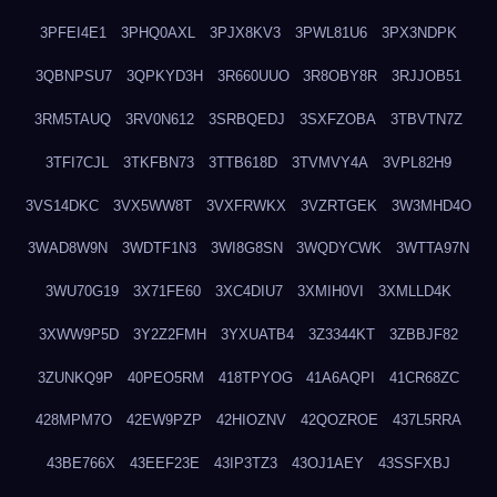
3PFEI4E1
3PHQ0AXL
3PJX8KV3
3PWL81U6
3PX3NDPK
3QBNPSU7
3QPKYD3H
3R660UUO
3R8OBY8R
3RJJOB51
3RM5TAUQ
3RV0N612
3SRBQEDJ
3SXFZOBA
3TBVTN7Z
3TFI7CJL
3TKFBN73
3TTB618D
3TVMVY4A
3VPL82H9
3VS14DKC
3VX5WW8T
3VXFRWKX
3VZRTGEK
3W3MHD4O
3WAD8W9N
3WDTF1N3
3WI8G8SN
3WQDYCWK
3WTTA97N
3WU70G19
3X71FE60
3XC4DIU7
3XMIH0VI
3XMLLD4K
3XWW9P5D
3Y2Z2FMH
3YXUATB4
3Z3344KT
3ZBBJF82
3ZUNKQ9P
40PEO5RM
418TPYOG
41A6AQPI
41CR68ZC
428MPM7O
42EW9PZP
42HIOZNV
42QOZROE
437L5RRA
43BE766X
43EEF23E
43IP3TZ3
43OJ1AEY
43SSFXBJ