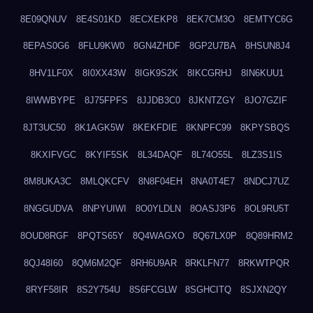
8E09QNUV
8E4S01KD
8ECXEKP8
8EK7CM3O
8EMTYC6G
8EPAS0G6
8FLU9KW0
8GN4ZHDF
8GP2U7BA
8HSUN8J4
8HV1LF0X
8I0XX43W
8IGK9S2K
8IKCGRHJ
8IN6KUU1
8IWWBYPE
8J75FPFS
8JJDB3C0
8JKNTZGY
8JO7GZIF
8JT3UC50
8K1AGK5W
8KEKFDIE
8KNPFC99
8KPYSBQS
8KXIFVGC
8KYIF5SK
8L34DAQF
8L74O55L
8LZ3S1IS
8M8UKA3C
8MLQKCFV
8N8F04EH
8NA0T4E7
8NDCJ7UZ
8NGGUDVA
8NPYUIWI
8O0YLDLN
8OASJ3P6
8OL9RU5T
8OUD8RGF
8PQTS65Y
8Q4WAGXO
8Q67LX0P
8Q89HRM2
8QJ48I60
8QM6M2QF
8RH6U9AR
8RKLFN77
8RKWTPQR
8RYF58IR
8S2Y754U
8S6FCGLW
8SGHCITQ
8SJXN2QY