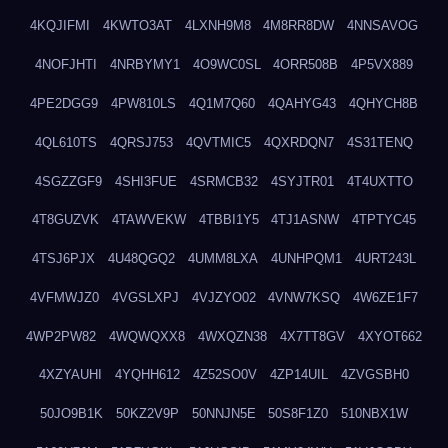
4KQJIFMI
4KWTO3AT
4LXNH9M8
4M8RR8DW
4NNSAVOG
4NOFJHTI
4NRBYMY1
4O9WC0SL
4ORR508B
4P5VX889
4PE2DGG9
4PW810LS
4Q1M7Q60
4QAHYG43
4QHYCH8B
4QL610TS
4QRSJ753
4QVTMIC5
4QXRDQN7
4S31TENQ
4SGZZGF9
4SHI3FUE
4SRMCB32
4SYJTR01
4T4UXTTO
4T8GUZVK
4TAWVEKW
4TBBI1Y5
4TJ1ASNW
4TPTYC45
4TSJ6PJX
4U48QGQ2
4UMM8LXA
4UNHPQM1
4URT243L
4VFMWJZ0
4VGSLXPJ
4VJZYO02
4VNW7KSQ
4W6ZE1F7
4WP2PW82
4WQWQXX8
4WXQZN38
4X7TT8GV
4XYOT662
4XZYAUHI
4YQHH612
4Z52SO0V
4ZP14UIL
4ZVGSBH0
50JO9B1K
50KZ2V9P
50NNJN5E
50S8F1Z0
510NBX1W