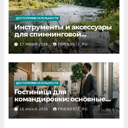
ДОСТОПРИМЕЧАТЕЛЬНОСТИ
Инструменты и аксессуары
для спиннинговой
рыбалки: назначение и
17 ИЮНЯ 2026
FRIENDS72_RU
типы
ДОСТОПРИМЕЧАТЕЛЬНОСТИ
Гостиница для
командировки: основные
критерии выбора
15 ИЮНЯ 2026
FRIENDS72_RU