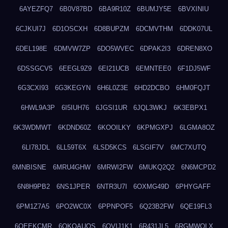
6AYEZFQ7
6B0V87BD
6BA9R10Z
6BUMJY5E
6BVXINIU
6CJKUI7J
6D1OSCXH
6D8BUPZM
6DCMVTHM
6DDK07UL
6DEL198E
6DMVW7ZP
6DO5WVEC
6DPAK2I3
6DREN8XO
6DSSGCV5
6EEGL9Z9
6EI21UCB
6EMNTEE0
6F1DJ5WF
6G3CXI93
6G3KEGYN
6H6L0Z3E
6HD2DCBO
6HM0FQJT
6HWL9A3P
6I5IUH76
6JGSI1UR
6JQL3WKJ
6K3EBPX1
6K3WDMWT
6KDND60Z
6KOOILKY
6KPMGXPJ
6LGMA8OZ
6LI78JDL
6LL59T6X
6LSD5KCS
6LSGIF7V
6MC7XUTQ
6MNBISNE
6MRU4GHW
6MRWI2FW
6MUKQ2Q2
6N6MCPD2
6N8H9PB2
6NS1JPER
6NTR3U7I
6OXMG49D
6PHYGAFF
6PM1Z7A5
6PO2WC0X
6PPNPOF5
6Q23B2FW
6QE19FL3
6QEEKCMR
6QKOAUOS
6QVIJ1K1
6R431JL5
6RGMWOLX