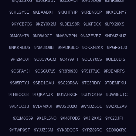
9IQBZSXG
9J0ZRBUV
9J11UAOI
9JA7JOQ9
9JHR89JS
9JKLGY5E
9KBAABXH
9KKHTYIP
9KRBN3CP
9KXDCNY7
9KYCB7O6
9KZY0X2M
9LDELS8R
9LI6FD0X
9LPX29XS
9M408HT8
9N08A9CF
9NAVVPPN
9NAZEVEZ
9NDMZNUZ
9NKKRBUS
9NM3IO8B
9NPDK8EO
9OKXN2KX
9PGFG1J0
9PIZMO0H
9Q3CVGCM
9Q4799TT
9QE0Y05S
9QEDJDIS
9QSFAYJH
9QSGU715
9R3R0930
9R51T71C
9RJEMRTS
9S85RTYJ
9SBD1GAU
9SC20R8W
9TC3RDIY
9TDEMFKU
9THBOC03
9TQKANJX
9U1AHKCF
9UDYO1HV
9UW8EUTC
9VL4EOJB
9VLVMX0I
9W0SDU2O
9WNDZ5OE
9WZXLZA9
9X1M8G59
9X1RL5NO
9X48TOD5
9XJI2XX2
9Y62DJFI
9Y7WP9SF
9YJJZJ6M
9YK3DQGR
9YRZ89RG
9ZO0Q6RC