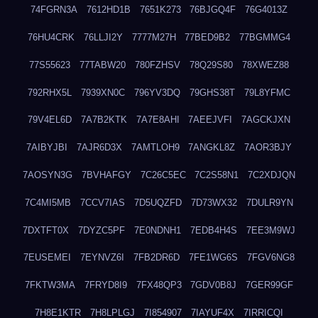
74FGRN3A
7612HD1B
7651K273
76BJGQ4F
76G4013Z
76HU4CRK
76LLJI2Y
7777M27H
77BED9B2
77BGMMG4
77S55623
77TABW20
780FZHSV
78Q29S80
78XWEZ88
792RHX5L
7939XN0C
796YV3DQ
79GHS38T
79L8YFMC
79V4EL6D
7A7B2KTK
7A7E8AHI
7AEEJVFI
7AGCKJXN
7AIBYJBI
7AJR6D3X
7AMTLOH9
7ANGKL8Z
7AOR3BJY
7AOSYN3G
7BVHAFGY
7C26C5EC
7C2S58N1
7C2XDJQN
7C4MI5MB
7CCV7IAS
7D5UQZFD
7D73WX32
7DULR9YN
7DXTFT0X
7DYZC5PF
7E0NDNH1
7EDB4H4S
7EE3M9WJ
7EUSEMEI
7EYNVZ6I
7FB2DR6D
7FE1WG6S
7FGV6NG8
7FKTW3MA
7FRYD8I9
7FX48QP3
7GDV0B8J
7GER99GF
7H8E1KTR
7H8LPLGJ
7I854907
7IAYUF4X
7IRRICQI