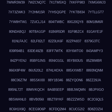
7WWR3W39
7WZCNQ7C
7X1TM5XQ
7XKFP983
7XMG6WJ3
7XT3ZWK3
7Y2HM15R
7YHSQGPE
7YKTB834
7YTLLGT7
7YW8HTW1
7ZUCLJ14
804ITWBC
80G20QY8
80M18M6R
80NDABQJ
80TBA1GP
81B6R5DR
81F9BZC4
81GAYE1F
81NLFAJC
82LF82LT
82Z0LK6F
82ZPA837
8379G3TC
839R94B1
83DE49ZB
83FF7WTK
83Y6WTO0
843AMPY3
84ZPYENJ
85BF0JNS
85NIO1GL
85YB83US
85Z8IMBR
866X8P4W
86U520L2
87HLHOXA
885XXWB7
8893NQNM
88C06Z7M
88SSKI00
88Y1B346
88ZYQON6
88ZZ29JA
895NL72T
89WVKQCH
8A6B5EEP
8BBJWQMN
8BJPIIGO
8BSWANL0
8BVB056I
8BZT9YKF
8BZZZWSD
8C2C6QL5
8C6H1X9Q
8CEG9O6P
8CFDQ2M4
8CUCG2I2
8D8ZOZI4