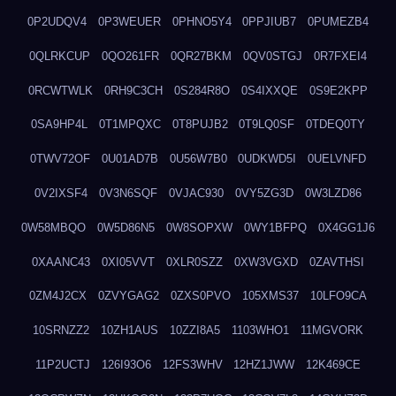
0P2UDQV4
0P3WEUER
0PHNO5Y4
0PPJIUB7
0PUMEZB4
0QLRKCUP
0QO261FR
0QR27BKM
0QV0STGJ
0R7FXEI4
0RCWTWLK
0RH9C3CH
0S284R8O
0S4IXXQE
0S9E2KPP
0SA9HP4L
0T1MPQXC
0T8PUJB2
0T9LQ0SF
0TDEQ0TY
0TWV72OF
0U01AD7B
0U56W7B0
0UDKWD5I
0UELVNFD
0V2IXSF4
0V3N6SQF
0VJAC930
0VY5ZG3D
0W3LZD86
0W58MBQO
0W5D86N5
0W8SOPXW
0WY1BFPQ
0X4GG1J6
0XAANC43
0XI05VVT
0XLR0SZZ
0XW3VGXD
0ZAVTHSI
0ZM4J2CX
0ZVYGAG2
0ZXS0PVO
105XMS37
10LFO9CA
10SRNZZ2
10ZH1AUS
10ZZI8A5
1103WHO1
11MGVORK
11P2UCTJ
126I93O6
12FS3WHV
12HZ1JWW
12K469CE