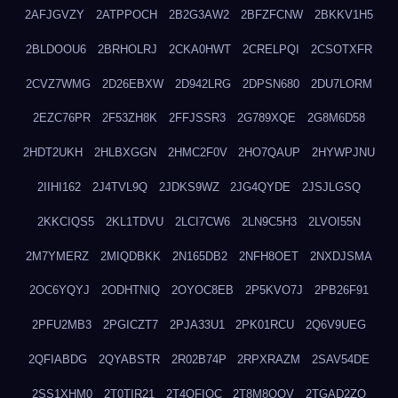
2AFJGVZY
2ATPPOCH
2B2G3AW2
2BFZFCNW
2BKKV1H5
2BLDOOU6
2BRHOLRJ
2CKA0HWT
2CRELPQI
2CSOTXFR
2CVZ7WMG
2D26EBXW
2D942LRG
2DPSN680
2DU7LORM
2EZC76PR
2F53ZH8K
2FFJSSR3
2G789XQE
2G8M6D58
2HDT2UKH
2HLBXGGN
2HMC2F0V
2HO7QAUP
2HYWPJNU
2IIHI162
2J4TVL9Q
2JDKS9WZ
2JG4QYDE
2JSJLGSQ
2KKCIQS5
2KL1TDVU
2LCI7CW6
2LN9C5H3
2LVOI55N
2M7YMERZ
2MIQDBKK
2N165DB2
2NFH8OET
2NXDJSMA
2OC6YQYJ
2ODHTNIQ
2OYOC8EB
2P5KVO7J
2PB26F91
2PFU2MB3
2PGICZT7
2PJA33U1
2PK01RCU
2Q6V9UEG
2QFIABDG
2QYABSTR
2R02B74P
2RPXRAZM
2SAV54DE
2SS1XHM0
2T0TIR21
2T4QFIOC
2T8M8OOV
2TGAD2ZO