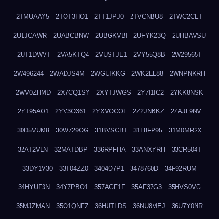
2TMUAAY5
2TOT3HO1
2TT1JPJ0
2TVCNBU8
2TWC2CET
2U1JCAWR
2UABCBNW
2UBGKVBI
2UFYK23Q
2UHBAVSU
2UT1DWVT
2VA5KTQ4
2VUSTJE1
2VY55Q8B
2W29565T
2W496244
2WADJS4M
2WGUIKKG
2WK2EL88
2WNPNKRH
2WV0ZHMD
2X7CQ1SY
2XYTJWGS
2Y7I1IC2
2YKK8NSK
2YT95AO1
2YV3O361
2YXVOCOL
2Z2JNBKZ
2ZAJL9NV
30D5VUM9
30W729OG
31BVSCBT
31L8FP95
31M0MR2X
32AT2VLN
32MATDBP
336RPFHA
33ANXYRH
33CR504T
33DY1V30
33T04ZZ0
3404O7P1
3478760D
34F92RUM
34HYUF3N
34Y7PBO1
357AGF1F
35AF37G3
35HVS0VG
35MJZMAN
35O1QNFZ
36HUTLDS
36NU8MEJ
36U7Y0NR