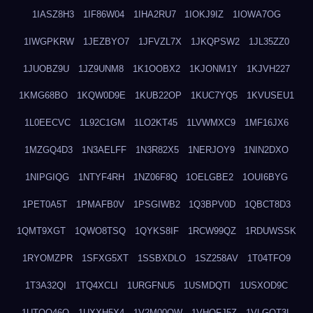
1IASZ8H3
1IF86W04
1IHA2RU7
1IOKJ9IZ
1IOWA7OG
1IWGPKRW
1JEZBYO7
1JFVZL7X
1JKQPSW2
1JL35ZZ0
1JUOBZ9U
1JZ9UNM8
1K1OOBX2
1KJONM1Y
1KJVH227
1KMG68BO
1KQW0D9E
1KUB22OP
1KUC7YQ5
1KVUSEU1
1L0EECVC
1L92C1GM
1LO2KT45
1LVWMXC9
1MF16JX6
1MZGQ4D3
1N3AELFF
1N3R82X5
1NERJOY9
1NIN2DXO
1NIPGIQG
1NTYF4RH
1NZ06F8Q
1OELGBE2
1OUI6BYG
1PET0A5T
1PMAFB0V
1PSGIWB2
1Q3BPV0D
1QBCT8D3
1QMT9XGT
1QWO8TSQ
1QYKS8IF
1RCW99QZ
1RDUWSSK
1RYOMZPR
1SFXG5XT
1SSBXDLO
1SZ258AV
1T04TFO9
1T3A32QI
1TQ4XCLI
1URGFNU5
1USMDQTI
1USXOD9C
1UTQO46Q
1UXXH5X4
1V2M00OW
1VHOFJ5Z
1VLGOT3L