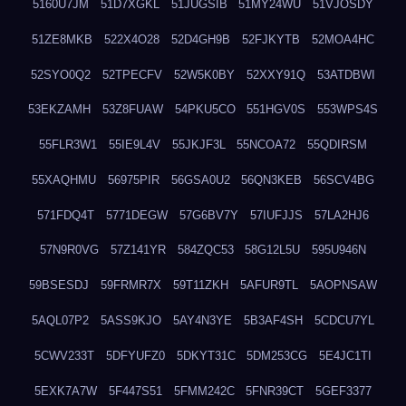
5160U7JM
51D7XGKL
51JUGSIB
51MY24WU
51VJOSDY
51ZE8MKB
522X4O28
52D4GH9B
52FJKYTB
52MOA4HC
52SYO0Q2
52TPECFV
52W5K0BY
52XXY91Q
53ATDBWI
53EKZAMH
53Z8FUAW
54PKU5CO
551HGV0S
553WPS4S
55FLR3W1
55IE9L4V
55JKJF3L
55NCOA72
55QDIRSM
55XAQHMU
56975PIR
56GSA0U2
56QN3KEB
56SCV4BG
571FDQ4T
5771DEGW
57G6BV7Y
57IUFJJS
57LA2HJ6
57N9R0VG
57Z141YR
584ZQC53
58G12L5U
595U946N
59BSESDJ
59FRMR7X
59T11ZKH
5AFUR9TL
5AOPNSAW
5AQL07P2
5ASS9KJO
5AY4N3YE
5B3AF4SH
5CDCU7YL
5CWV233T
5DFYUFZ0
5DKYT31C
5DM253CG
5E4JC1TI
5EXK7A7W
5F447S51
5FMM242C
5FNR39CT
5GEF3377