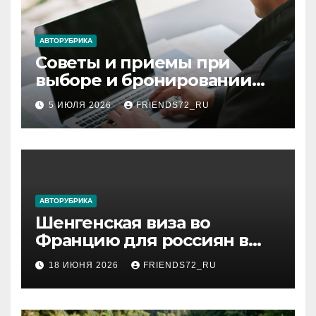
АВТОРУБРИКА
Советы и приемы при
выборе и бронировании
авиабилетов
5 ИЮЛЯ 2026
FRIENDS72_RU
АВТОРУБРИКА
Шенгенская виза во
Францию для россиян в
2026 году: сроки от 3 дней
18 ИЮНЯ 2026
FRIENDS72_RU
и список необходимых
документов