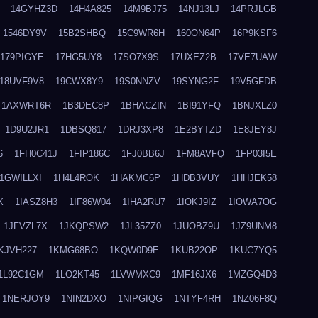
14GYHZ3D
14H4A825
14M9BJ75
14NJ13LJ
14PRJLGB
1546DY9V
15B2SHBQ
15C9WR6H
160ON64P
16P9KSF6
179PIGYE
17HG5UY8
17SO7X9S
17UXEZ2B
17VE7UAW
18UVF9V8
19CWX8Y9
19S0NNZV
19SYNG2F
19V5GFDB
1AXWRT6R
1B3DEC8P
1BHACZIN
1BI91YFQ
1BNJXLZ0
1D9U2JR1
1DBSQ817
1DRJ3XP8
1E2BYTZD
1E8JEY8J
6
1FH0C41J
1FIP186C
1FJ0BB6J
1FM8AVFQ
1FP03I5E
1GWILLXI
1H4L4ROK
1HAKMC6P
1HDB3VUY
1HHJEK58
X
1IASZ8H3
1IF86W04
1IHA2RU7
1IOKJ9IZ
1IOWA7OG
1JFVZL7X
1JKQPSW2
1JL35ZZ0
1JUOBZ9U
1JZ9UNM8
KJVH227
1KMG68BO
1KQW0D9E
1KUB22OP
1KUC7YQ5
1L92C1GM
1LO2KT45
1LVWMXC9
1MF16JX6
1MZGQ4D3
1NERJOY9
1NIN2DXO
1NIPGIQG
1NTYF4RH
1NZ06F8Q