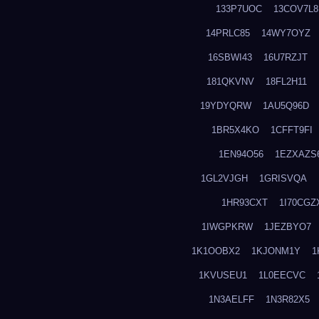
133P7UOC
13COV7L8
14PRLC85
14WY7OYZ
16SBWI43
16U7RZJT
181QKVNV
18FL2H11
19YDYQRW
1AU5Q96D
1BR5X4KO
1CFFT9FI
1EN94O56
1EZXAZS
1GL2VJGH
1GRISVQA
1HR93CXT
1I70CGZ
1IWGPKRW
1JEZBYO7
1K1OOBX2
1KJONM1Y
1
1KVUSEU1
1L0EECVC
1N3AELFF
1N3R82X5