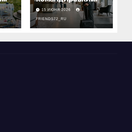
основные
15 ИЮНЯ 2026
критерии выбора
типы
FRIENDS72_RU