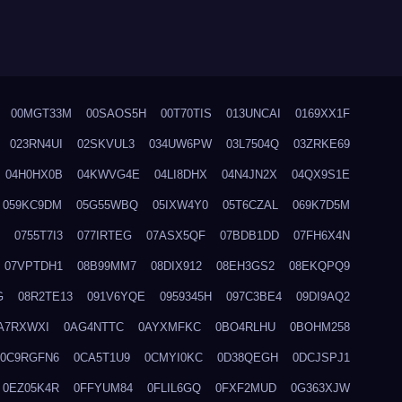
00MGT33M
00SAOS5H
00T70TIS
013UNCAI
0169XX1F
023RN4UI
02SKVUL3
034UW6PW
03L7504Q
03ZRKE69
04H0HX0B
04KWVG4E
04LI8DHX
04N4JN2X
04QX9S1E
059KC9DM
05G55WBQ
05IXW4Y0
05T6CZAL
069K7D5M
0755T7I3
077IRTEG
07ASX5QF
07BDB1DD
07FH6X4N
07VPTDH1
08B99MM7
08DIX912
08EH3GS2
08EKQPQ9
G
08R2TE13
091V6YQE
0959345H
097C3BE4
09DI9AQ2
A7RXWXI
0AG4NTTC
0AYXMFKC
0BO4RLHU
0BOHM258
0C9RGFN6
0CA5T1U9
0CMYI0KC
0D38QEGH
0DCJSPJ1
0EZ05K4R
0FFYUM84
0FLIL6GQ
0FXF2MUD
0G363XJW