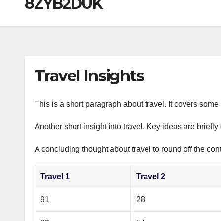
8ZYB2DUK
р
a
i
A
а
m
k
p
в
i
p
и
т
Travel Insights
ь
This is a short paragraph about travel. It covers some 
Another short insight into travel. Key ideas are briefl
A concluding thought about travel to round off the cont
Travel 1
Travel 2
91
28