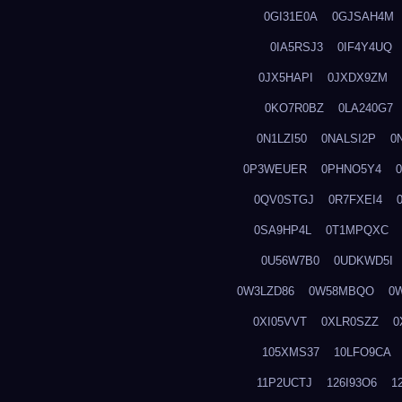
0GI31E0A
0GJSAH4M
0IA5RSJ3
0IF4Y4UQ
0JX5HAPI
0JXDX9ZM
0KO7R0BZ
0LA240G7
0N1LZI50
0NALSI2P
0
0P3WEUER
0PHNO5Y4
0QV0STGJ
0R7FXEI4
0SA9HP4L
0T1MPQXC
0U56W7B0
0UDKWD5I
0W3LZD86
0W58MBQO
0
0XI05VVT
0XLR0SZZ
0
105XMS37
10LFO9CA
11P2UCTJ
126I93O6
1