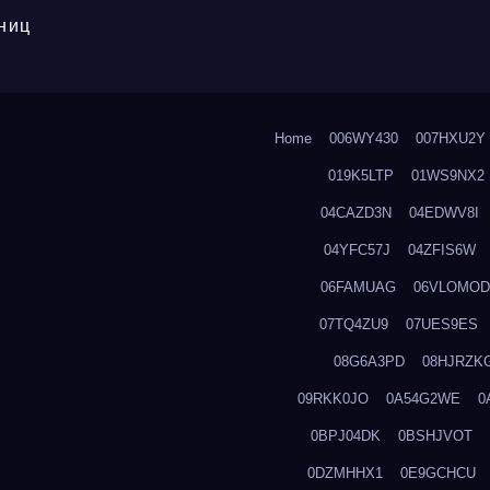
ниц
Home
006WY430
007HXU2Y
019K5LTP
01WS9NX2
04CAZD3N
04EDWV8I
04YFC57J
04ZFIS6W
06FAMUAG
06VLOMOD
07TQ4ZU9
07UES9ES
08G6A3PD
08HJRZK
09RKK0JO
0A54G2WE
0
0BPJ04DK
0BSHJVOT
0DZMHHX1
0E9GCHCU