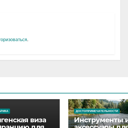
торизоваться
.
БРИКА
ДОСТОПРИМЕЧАТЕЛЬНОСТИ
генская виза
Инструменты 
Францию для
аксессуары дл