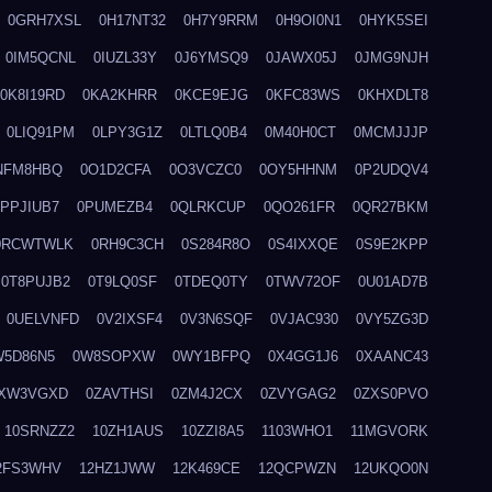
0GRH7XSL
0H17NT32
0H7Y9RRM
0H9OI0N1
0HYK5SEI
0IM5QCNL
0IUZL33Y
0J6YMSQ9
0JAWX05J
0JMG9NJH
0K8I19RD
0KA2KHRR
0KCE9EJG
0KFC83WS
0KHXDLT8
0LIQ91PM
0LPY3G1Z
0LTLQ0B4
0M40H0CT
0MCMJJJP
NFM8HBQ
0O1D2CFA
0O3VCZC0
0OY5HHNM
0P2UDQV4
0PPJIUB7
0PUMEZB4
0QLRKCUP
0QO261FR
0QR27BKM
0RCWTWLK
0RH9C3CH
0S284R8O
0S4IXXQE
0S9E2KPP
0T8PUJB2
0T9LQ0SF
0TDEQ0TY
0TWV72OF
0U01AD7B
0UELVNFD
0V2IXSF4
0V3N6SQF
0VJAC930
0VY5ZG3D
W5D86N5
0W8SOPXW
0WY1BFPQ
0X4GG1J6
0XAANC43
XW3VGXD
0ZAVTHSI
0ZM4J2CX
0ZVYGAG2
0ZXS0PVO
10SRNZZ2
10ZH1AUS
10ZZI8A5
1103WHO1
11MGVORK
2FS3WHV
12HZ1JWW
12K469CE
12QCPWZN
12UKQO0N