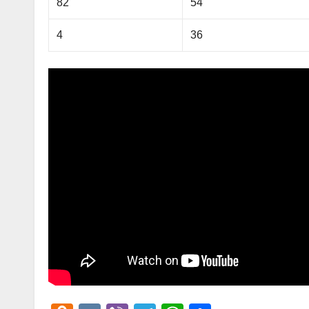
82
54
4
36