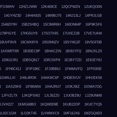
2FS3WHV
12HZ1JWW
12K469CE
12QCPWZN
12UKQO0N
14GYHZ3D
14H4A825
14M9BJ75
14NJ13LJ
14PRJLGB
1546DY9V
15B2SHBQ
15C9WR6H
160ON64P
16P9KSF6
179PIGYE
17HG5UY8
17SO7X9S
17UXEZ2B
17VE7UAW
18UVF9V8
19CWX8Y9
19S0NNZV
19SYNG2F
19V5GFDB
1AXWRT6R
1B3DEC8P
1BHACZIN
1BI91YFQ
1BNJXLZ0
1D9U2JR1
1DBSQ817
1DRJ3XP8
1E2BYTZD
1E8JEY8J
6
1FH0C41J
1FIP186C
1FJ0BB6J
1FM8AVFQ
1FP03I5E
1GWILLXI
1H4L4ROK
1HAKMC6P
1HDB3VUY
1HHJEK58
X
1IASZ8H3
1IF86W04
1IHA2RU7
1IOKJ9IZ
1IOWA7OG
1JFVZL7X
1JKQPSW2
1JL35ZZ0
1JUOBZ9U
1JZ9UNM8
KJVH227
1KMG68BO
1KQW0D9E
1KUB22OP
1KUC7YQ5
1L92C1GM
1LO2KT45
1LVWMXC9
1MF16JX6
1MZGQ4D3