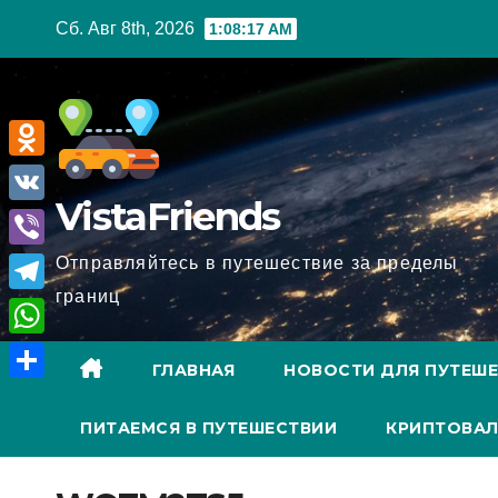
Перейти
Сб. Авг 8th, 2026
1:08:18 AM
к
содержимому
O
VistaFriends
d
V
n
K
V
Отправляйтесь в путешествие за пределы
o
границ
i
T
k
b
e
l
W
e
ГЛАВНАЯ
НОВОСТИ ДЛЯ ПУТЕШ
l
a
h
О
r
e
s
a
ПИТАЕМСЯ В ПУТЕШЕСТВИИ
КРИПТОВАЛ
т
g
s
t
п
r
n
s