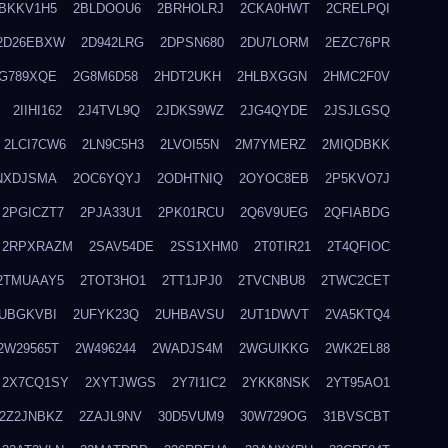
BKKV1H5
2BLDOOU6
2BRHOLRJ
2CKA0HWT
2CRELPQI
2D26EBXW
2D942LRG
2DPSN680
2DU7LORM
2EZC76PR
G789XQE
2G8M6D58
2HDT2UKH
2HLBXGGN
2HMC2F0V
2IIHI162
2J4TVL9Q
2JDKS9WZ
2JG4QYDE
2JSJLGSQ
2LCI7CW6
2LN9C5H3
2LVOI55N
2M7YMERZ
2MIQDBKK
NXDJSMA
2OC6YQYJ
2ODHTNIQ
2OYOC8EB
2P5KVO7J
2PGICZT7
2PJA33U1
2PK01RCU
2Q6V9UEG
2QFIABDG
2RPXRAZM
2SAV54DE
2SS1XHM0
2T0TIR21
2T4QFIOC
2TMUAAY5
2TOT3HO1
2TT1JPJ0
2TVCNBU8
2TWC2CET
UBGKVBI
2UFYK23Q
2UHBAVSU
2UT1DWVT
2VA5KTQ4
2W29565T
2W496244
2WADJS4M
2WGUIKKG
2WK2EL88
2X7CQ1SY
2XYTJWGS
2Y7I1IC2
2YKK8NSK
2YT95AO1
2Z2JNBKZ
2ZAJL9NV
30D5VUM9
30W729OG
31BVSCBT