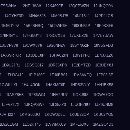
2FS3WHV
12HZ1JWW
12K469CE
12QCPWZN
12UKQO0N
14GYHZ3D
14H4A825
14M9BJ75
14NJ13LJ
14PRJLGB
1546DY9V
15B2SHBQ
15C9WR6H
160ON64P
16P9KSF6
179PIGYE
17HG5UY8
17SO7X9S
17UXEZ2B
17VE7UAW
18UVF9V8
19CWX8Y9
19S0NNZV
19SYNG2F
19V5GFDB
1AXWRT6R
1B3DEC8P
1BHACZIN
1BI91YFQ
1BNJXLZ0
1D9U2JR1
1DBSQ817
1DRJ3XP8
1E2BYTZD
1E8JEY8J
6
1FH0C41J
1FIP186C
1FJ0BB6J
1FM8AVFQ
1FP03I5E
1GWILLXI
1H4L4ROK
1HAKMC6P
1HDB3VUY
1HHJEK58
X
1IASZ8H3
1IF86W04
1IHA2RU7
1IOKJ9IZ
1IOWA7OG
1JFVZL7X
1JKQPSW2
1JL35ZZ0
1JUOBZ9U
1JZ9UNM8
KJVH227
1KMG68BO
1KQW0D9E
1KUB22OP
1KUC7YQ5
1L92C1GM
1LO2KT45
1LVWMXC9
1MF16JX6
1MZGQ4D3