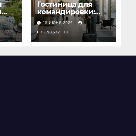
и
Гостиница для
я
командировки:
основные
15 ИЮНЯ 2026
критерии выбора
типы
FRIENDS72_RU