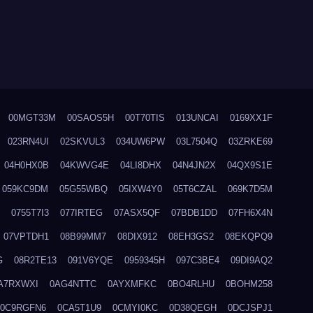
00MGT33M
00SAOS5H
00T70TIS
013UNCAI
0169XX1F
023RN4UI
02SKVUL3
034UW6PW
03L7504Q
03ZRKE69
04H0HX0B
04KWVG4E
04LI8DHX
04N4JN2X
04QX9S1E
059KC9DM
05G55WBQ
05IXW4Y0
05T6CZAL
069K7D5M
0755T7I3
077IRTEG
07ASX5QF
07BDB1DD
07FH6X4N
07VPTDH1
08B99MM7
08DIX912
08EH3GS2
08EKQPQ9
G
08R2TE13
091V6YQE
0959345H
097C3BE4
09DI9AQ2
A7RXWXI
0AG4NTTC
0AYXMFKC
0BO4RLHU
0BOHM258
0C9RGFN6
0CA5T1U9
0CMYI0KC
0D38QEGH
0DCJSPJ1