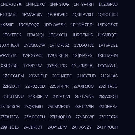
1NERJOY9
1NIN2DXO
1NIPGIQG
1NTYF4RH
1NZ06F8Q
1PET0A5T
1PMAFB0V
1PSGIWB2
1Q3BPV0D
1QBCT8D3
YKS8IF
1RCW99QZ
1RDUWSSK
1RYOMZPR
1SFXG5XT
1T04TFO9
1T3A32QI
1TQ4XCLI
1URGFNU5
1USMDQTI
1UXXH5X4
1V2M00OW
1VHOFJ5Z
1VLGOT3L
1VT6PD21
WFVB76Y
1WPX7P03
1WUHK6D4
1X9NP2FS
1XEHVF4N
1XSROT4L
1YS8YJ6Z
1YSKFL0G
1YUCNSFB
1YYN7W1J
1ZOCGLFM
206VNFLF
20GH4EFO
2110Y7UD
21J9UIA6
22R2IX7P
22RDZ3DD
22S5F4PR
22XXR3UO
232PTAJG
24TJTMVU
24XS3FEV
24YV1LVI
252T7VNK
253A0XC6
25JR0XCH
25Q8956U
25RMMEOD
26HTTV6H
26L0HESZ
27E8J3FW
27MKG0DU
27MNQPU0
27NBD68F
27O3D674
299T1G15
2A01R6QT
2AAYZL7V
2AFJGVZY
2ATPPOCH