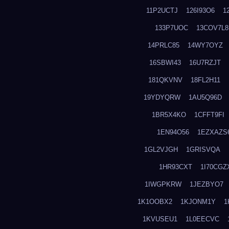
11P2UCTJ
126I93O6
1
133P7UOC
13COV7L8
14PRLC85
14WY7OYZ
16SBWI43
16U7RZJT
181QKVNV
18FL2H11
19YDYQRW
1AU5Q96D
1BR5X4KO
1CFFT9FI
1EN94O56
1EZXAZS
1GL2VJGH
1GRISVQA
1HR93CXT
1I70CGZ
1IWGPKRW
1JEZBYO7
1K1OOBX2
1KJONM1Y
1
1KVUSEU1
1L0EECVC