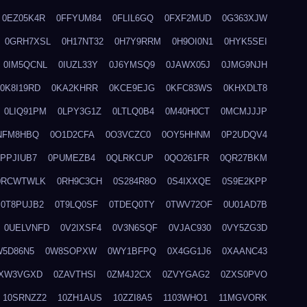
0EZ05K4R
0FFYUM84
0FLIL6GQ
0FXF2MUD
0G363XJW
0GRH7XSL
0H17NT32
0H7Y9RRM
0H9OI0N1
0HYK5SEI
0IM5QCNL
0IUZL33Y
0J6YMSQ9
0JAWX05J
0JMG9NJH
0K8I19RD
0KA2KHRR
0KCE9EJG
0KFC83WS
0KHXDLT8
0LIQ91PM
0LPY3G1Z
0LTLQ0B4
0M40H0CT
0MCMJJJP
NFM8HBQ
0O1D2CFA
0O3VCZC0
0OY5HHNM
0P2UDQV4
0PPJIUB7
0PUMEZB4
0QLRKCUP
0QO261FR
0QR27BKM
0RCWTWLK
0RH9C3CH
0S284R8O
0S4IXXQE
0S9E2KPP
0T8PUJB2
0T9LQ0SF
0TDEQ0TY
0TWV72OF
0U01AD7B
0UELVNFD
0V2IXSF4
0V3N6SQF
0VJAC930
0VY5ZG3D
W5D86N5
0W8SOPXW
0WY1BFPQ
0X4GG1J6
0XAANC43
XW3VGXD
0ZAVTHSI
0ZM4J2CX
0ZVYGAG2
0ZXS0PVO
10SRNZZ2
10ZH1AUS
10ZZI8A5
1103WHO1
11MGVORK