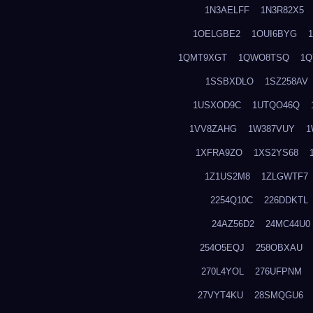
1N3AELFF
1N3R82X5
1OELGBE2
1OUI6BYG
1QMT9XGT
1QWO8TSQ
1Q
1SSBXDLO
1SZ258AV
1USXOD9C
1UTQO46Q
1VV8ZAHG
1W387VUY
1
1XFRA9ZO
1XS2YS68
1Z1US2M8
1ZLGWTF7
2254Q10C
226DDKTL
24AZ56D2
24MC44U0
254O5EQJ
258OBXAU
270L4YOL
276UFPNM
27VYT4KU
28SMQGU6