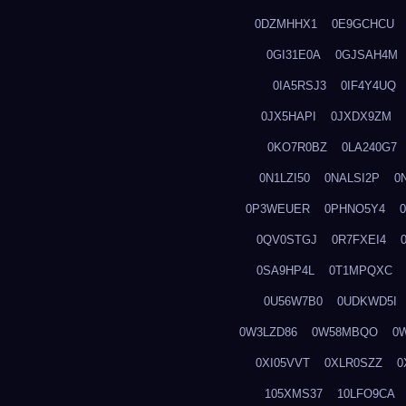
0DZMHHX1
0E9GCHCU
0GI31E0A
0GJSAH4M
0IA5RSJ3
0IF4Y4UQ
0JX5HAPI
0JXDX9ZM
0KO7R0BZ
0LA240G7
0N1LZI50
0NALSI2P
0
0P3WEUER
0PHNO5Y4
0QV0STGJ
0R7FXEI4
0SA9HP4L
0T1MPQXC
0U56W7B0
0UDKWD5I
0W3LZD86
0W58MBQO
0
0XI05VVT
0XLR0SZZ
0
105XMS37
10LFO9CA