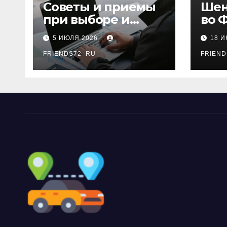
ki
Советы и приемы
Шен
при выборе и
во 
бронировании
рос
5 ИЮЛЯ 2026
18 
авиабилетов
году
FRIENDS72_RU
дне
FRIEND
нео
док