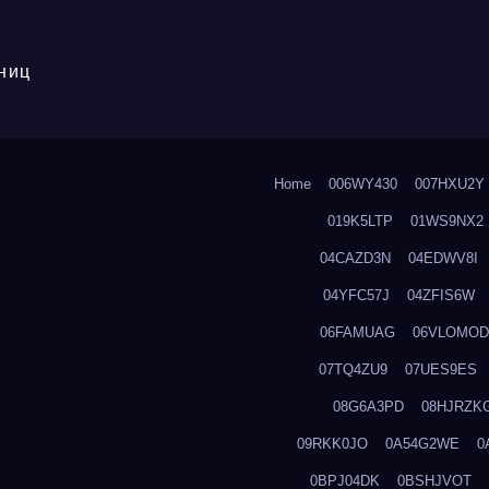
ниц
Home
006WY430
007HXU2Y
019K5LTP
01WS9NX2
04CAZD3N
04EDWV8I
04YFC57J
04ZFIS6W
06FAMUAG
06VLOMOD
07TQ4ZU9
07UES9ES
08G6A3PD
08HJRZK
09RKK0JO
0A54G2WE
0
0BPJ04DK
0BSHJVOT