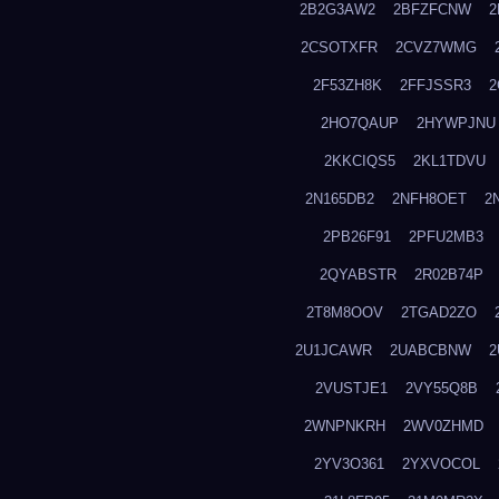
2B2G3AW2
2BFZFCNW
2
2CSOTXFR
2CVZ7WMG
2F53ZH8K
2FFJSSR3
2
2HO7QAUP
2HYWPJNU
2KKCIQS5
2KL1TDVU
2N165DB2
2NFH8OET
2
2PB26F91
2PFU2MB3
2QYABSTR
2R02B74P
2T8M8OOV
2TGAD2ZO
2U1JCAWR
2UABCBNW
2
2VUSTJE1
2VY55Q8B
2WNPNKRH
2WV0ZHMD
2YV3O361
2YXVOCOL