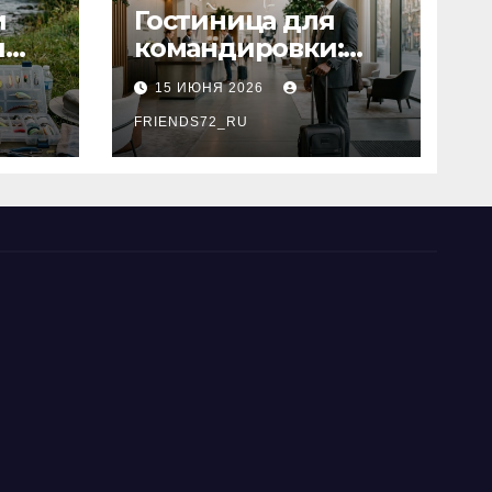
и
Гостиница для
я
командировки:
основные
15 ИЮНЯ 2026
критерии выбора
типы
FRIENDS72_RU