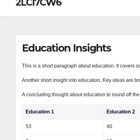
2LCI7CW6
р
a
i
A
а
m
k
p
в
i
p
и
т
Education Insights
ь
This is a short paragraph about education. It covers s
Another short insight into education. Key ideas are br
A concluding thought about education to round off the
Education 1
Education 2
53
40