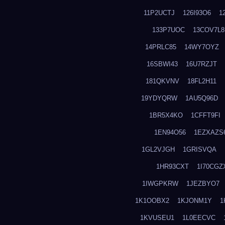
11P2UCTJ
126I93O6
1
133P7UOC
13COV7L8
14PRLC85
14WY7OYZ
16SBWI43
16U7RZJT
181QKVNV
18FL2H11
19YDYQRW
1AU5Q96D
1BR5X4KO
1CFFT9FI
1EN94O56
1EZXAZS
1GL2VJGH
1GRISVQA
1HR93CXT
1I70CGZ
1IWGPKRW
1JEZBYO7
1K1OOBX2
1KJONM1Y
1
1KVUSEU1
1L0EECVC