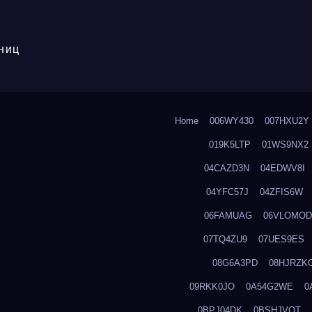
ниц
Home
006WY430
007HXU2Y
019K5LTP
01WS9NX2
04CAZD3N
04EDWV8I
04YFC57J
04ZFIS6W
06FAMUAG
06VLOMOD
07TQ4ZU9
07UES9ES
08G6A3PD
08HJRZK
09RKK0JO
0A54G2WE
0
0BPJ04DK
0BSHJVOT