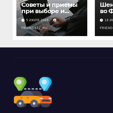
Советы и приемы
Шен
при выборе и
во 
бронировании
рос
5 ИЮЛЯ 2026
18 
авиабилетов
году
FRIENDS72_RU
дне
FRIEND
нео
док