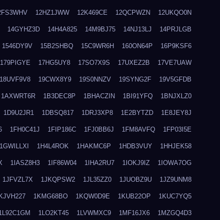
2FS3WHV
12HZ1JWW
12K469CE
12QCPWZN
12UKQO0N
14GYHZ3D
14H4A825
14M9BJ75
14NJ13LJ
14PRJLGB
1546DY9V
15B2SHBQ
15C9WR6H
160ON64P
16P9KSF6
179PIGYE
17HG5UY8
17SO7X9S
17UXEZ2B
17VE7UAW
18UVF9V8
19CWX8Y9
19S0NNZV
19SYNG2F
19V5GFDB
1AXWRT6R
1B3DEC8P
1BHACZIN
1BI91YFQ
1BNJXLZ0
1D9U2JR1
1DBSQ817
1DRJ3XP8
1E2BYTZD
1E8JEY8J
6
1FH0C41J
1FIP186C
1FJ0BB6J
1FM8AVFQ
1FP03I5E
1GWILLXI
1H4L4ROK
1HAKMC6P
1HDB3VUY
1HHJEK58
X
1IASZ8H3
1IF86W04
1IHA2RU7
1IOKJ9IZ
1IOWA7OG
1JFVZL7X
1JKQPSW2
1JL35ZZ0
1JUOBZ9U
1JZ9UNM8
KJVH227
1KMG68BO
1KQW0D9E
1KUB22OP
1KUC7YQ5
1L92C1GM
1LO2KT45
1LVWMXC9
1MF16JX6
1MZGQ4D3