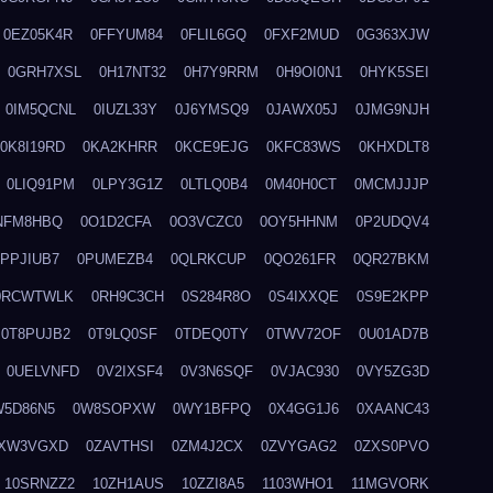
0EZ05K4R
0FFYUM84
0FLIL6GQ
0FXF2MUD
0G363XJW
0GRH7XSL
0H17NT32
0H7Y9RRM
0H9OI0N1
0HYK5SEI
0IM5QCNL
0IUZL33Y
0J6YMSQ9
0JAWX05J
0JMG9NJH
0K8I19RD
0KA2KHRR
0KCE9EJG
0KFC83WS
0KHXDLT8
0LIQ91PM
0LPY3G1Z
0LTLQ0B4
0M40H0CT
0MCMJJJP
NFM8HBQ
0O1D2CFA
0O3VCZC0
0OY5HHNM
0P2UDQV4
0PPJIUB7
0PUMEZB4
0QLRKCUP
0QO261FR
0QR27BKM
0RCWTWLK
0RH9C3CH
0S284R8O
0S4IXXQE
0S9E2KPP
0T8PUJB2
0T9LQ0SF
0TDEQ0TY
0TWV72OF
0U01AD7B
0UELVNFD
0V2IXSF4
0V3N6SQF
0VJAC930
0VY5ZG3D
W5D86N5
0W8SOPXW
0WY1BFPQ
0X4GG1J6
0XAANC43
XW3VGXD
0ZAVTHSI
0ZM4J2CX
0ZVYGAG2
0ZXS0PVO
10SRNZZ2
10ZH1AUS
10ZZI8A5
1103WHO1
11MGVORK