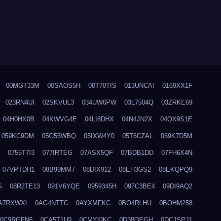
00MGT33M
00SAOS5H
00T70TIS
013UNCAI
0169XX1F
023RN4UI
02SKVUL3
034UW6PW
03L7504Q
03ZRKE69
04H0HX0B
04KWVG4E
04LI8DHX
04N4JN2X
04QX9S1E
059KC9DM
05G55WBQ
05IXW4Y0
05T6CZAL
069K7D5M
0755T7I3
077IRTEG
07ASX5QF
07BDB1DD
07FH6X4N
07VPTDH1
08B99MM7
08DIX912
08EH3GS2
08EKQPQ9
G
08R2TE13
091V6YQE
0959345H
097C3BE4
09DI9AQ2
A7RXWXI
0AG4NTTC
0AYXMFKC
0BO4RLHU
0BOHM258
0C9RGFN6
0CA5T1U9
0CMYI0KC
0D38QEGH
0DCJSPJ1