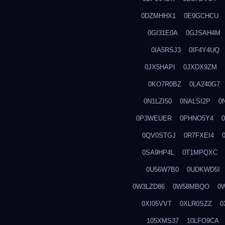
0DZMHHX1
0E9GCHCU
0GI31E0A
0GJSAH4M
0IA5RSJ3
0IF4Y4UQ
0JX5HAPI
0JXDX9ZM
0KO7R0BZ
0LA240G7
0N1LZI50
0NALSI2P
0
0P3WEUER
0PHNO5Y4
0QV0STGJ
0R7FXEI4
0SA9HP4L
0T1MPQXC
0U56W7B0
0UDKWD5I
0W3LZD86
0W58MBQO
0
0XI05VVT
0XLR0SZZ
0
105XMS37
10LFO9CA