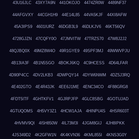
43U16JLC
43XY7A9N
441OKOJO
4474ZR0W
4489NF37
44AFGVXY
44CGH1H9
44E14L85
44VA5KJF
44XI8AFW
45A3IPS9
4601IURZ
46DGB3L9
46DLKJV6
46KT56QV
4728GJZN
47CQFY0O
47JMVITW
47TRZS70
47W8J2J2
48QJBQ0X
49MZ8W4O
49R1GYE9
49SPF3MJ
49WWVPJU
4B13IA3F
4B1N5SGO
4BOKJ6KQ
4C9HCESS
4D64LFAR
4D90P4CC
4DV2LKB3
4DWPQY14
4DYW6NWM
4DZ5J3RQ
4E402GTO
4E4R43JK
4EE6J1ME
4ENC34CO
4F88GRG8
4FDT5ITF
4GHTKFV1
4GJRPJFP
4GLC8SBG
4GOTUJAD
4GTUQOMS
4H5VY3Z1
4HCW1AJA
4HINPU4S
4HSR603T
4HVMV9QI
4I5H850W
4IL73M3I
4JGM8GIJ
4JH8IPKK
4JS349D2
4K2GFW1N
4K4KVN36
4KML855I
4KNS3G0Y