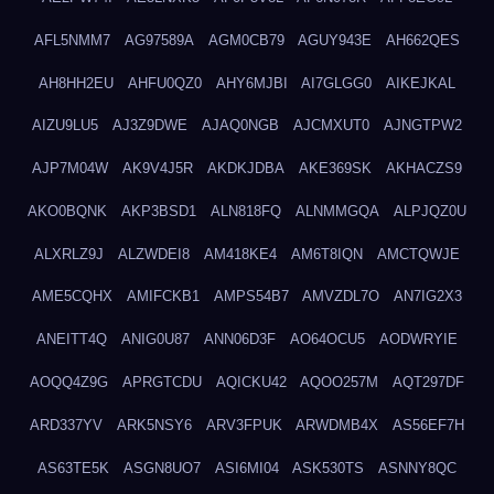
AFL5NMM7
AG97589A
AGM0CB79
AGUY943E
AH662QES
AH8HH2EU
AHFU0QZ0
AHY6MJBI
AI7GLGG0
AIKEJKAL
AIZU9LU5
AJ3Z9DWE
AJAQ0NGB
AJCMXUT0
AJNGTPW2
AJP7M04W
AK9V4J5R
AKDKJDBA
AKE369SK
AKHACZS9
AKO0BQNK
AKP3BSD1
ALN818FQ
ALNMMGQA
ALPJQZ0U
ALXRLZ9J
ALZWDEI8
AM418KE4
AM6T8IQN
AMCTQWJE
AME5CQHX
AMIFCKB1
AMPS54B7
AMVZDL7O
AN7IG2X3
ANEITT4Q
ANIG0U87
ANN06D3F
AO64OCU5
AODWRYIE
AOQQ4Z9G
APRGTCDU
AQICKU42
AQOO257M
AQT297DF
ARD337YV
ARK5NSY6
ARV3FPUK
ARWDMB4X
AS56EF7H
AS63TE5K
ASGN8UO7
ASI6MI04
ASK530TS
ASNNY8QC