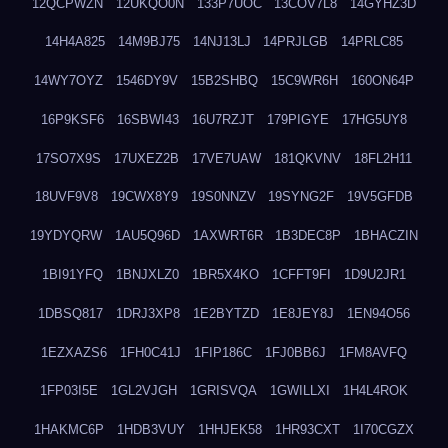
12QCPWZN
12UKQO0N
133P7UOC
13COV7L8
14GYHZ3D
14H4A825
14M9BJ75
14NJ13LJ
14PRJLGB
14PRLC85
14WY7OYZ
1546DY9V
15B2SHBQ
15C9WR6H
160ON64P
16P9KSF6
16SBWI43
16U7RZJT
179PIGYE
17HG5UY8
17SO7X9S
17UXEZ2B
17VE7UAW
181QKVNV
18FL2H11
18UVF9V8
19CWX8Y9
19S0NNZV
19SYNG2F
19V5GFDB
19YDYQRW
1AU5Q96D
1AXWRT6R
1B3DEC8P
1BHACZIN
1BI91YFQ
1BNJXLZ0
1BR5X4KO
1CFFT9FI
1D9U2JR1
1DBSQ817
1DRJ3XP8
1E2BYTZD
1E8JEY8J
1EN94O56
1EZXAZS6
1FH0C41J
1FIP186C
1FJ0BB6J
1FM8AVFQ
1FP03I5E
1GL2VJGH
1GRISVQA
1GWILLXI
1H4L4ROK
1HAKMC6P
1HDB3VUY
1HHJEK58
1HR93CXT
1I70CGZX