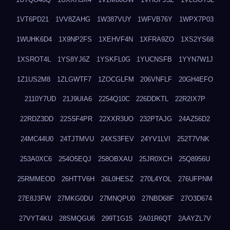
1VT6PD21
1VV8ZAHG
1W387VUY
1WFVB76Y
1WPX7P03
1WUHK6D4
1X9NP2FS
1XEHVF4N
1XFRA9ZO
1XS2YS68
1XSROT4L
1YS8YJ6Z
1YSKFL0G
1YUCNSFB
1YYN7W1J
1Z1US2M8
1ZLGWTF7
1ZOCGLFM
206VNFLF
20GH4EFO
2110Y7UD
21J9UIA6
2254Q10C
226DDKTL
22R2IX7P
22RDZ3DD
22S5F4PR
22XXR3UO
232PTAJG
24AZ56D2
24MC44U0
24TJTMVU
24XS3FEV
24YV1LVI
252T7VNK
253A0XC6
254O5EQJ
258OBXAU
25JR0XCH
25Q8956U
25RMMEOD
26HTTV6H
26L0HESZ
270L4YOL
276UFPNM
27E8J3FW
27MKG0DU
27MNQPU0
27NBD68F
27O3D674
27VYT4KU
28SMQGU6
299T1G15
2A01R6QT
2AAYZL7V