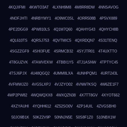
4KQJIFMI
4KWTO3AT
4LXNH9M8
4M8RR8DW
4NNSAVOG
4NOFJHTI
4NRBYMY1
4O9WC0SL
4ORR508B
4P5VX889
4PE2DGG9
4PW810LS
4Q1M7Q60
4QAHYG43
4QHYCH8B
4QL610TS
4QRSJ753
4QVTMIC5
4QXRDQN7
4S31TENQ
4SGZZGF9
4SHI3FUE
4SRMCB32
4SYJTR01
4T4UXTTO
4T8GUZVK
4TAWVEKW
4TBBI1Y5
4TJ1ASNW
4TPTYC45
4TSJ6PJX
4U48QGQ2
4UMM8LXA
4UNHPQM1
4URT243L
4VFMWJZ0
4VGSLXPJ
4VJZYO02
4VNW7KSQ
4W6ZE1F7
4WP2PW82
4WQWQXX8
4WXQZN38
4X7TT8GV
4XYOT662
4XZYAUHI
4YQHH612
4Z52SO0V
4ZP14UIL
4ZVGSBH0
50JO9B1K
50KZ2V9P
50NNJN5E
50S8F1Z0
510NBX1W