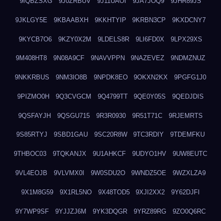
9IQBZSXG
9J0ZRBUV
9J11UAOI
9JA7JOQ9
9JHR89JS
9JKLGY5E
9KBAABXH
9KKHTYIP
9KRBN3CP
9KXDCNY7
9KYCB7O6
9KZY0X2M
9LDELS8R
9LI6FD0X
9LPX29XS
9M408HT8
9N08A9CF
9NAVVPPN
9NAZEVEZ
9NDMZNUZ
9NKKRBUS
9NM3IO8B
9NPDK8EO
9OKXN2KX
9PGFG1J0
9PIZMO0H
9Q3CVGCM
9Q4799TT
9QE0Y05S
9QEDJDIS
9QSFAYJH
9QSGU715
9R3R0930
9R51T71C
9RJEMRTS
9S85RTYJ
9SBD1GAU
9SC20R8W
9TC3RDIY
9TDEMFKU
9THBOC03
9TQKANJX
9U1AHKCF
9UDYO1HV
9UW8EUTC
9VL4EOJB
9VLVMX0I
9W0SDU2O
9WNDZ5OE
9WZXLZA9
9X1M8G59
9X1RL5NO
9X48TOD5
9XJI2XX2
9Y62DJFI
9Y7WP9SF
9YJJZJ6M
9YK3DQGR
9YRZ89RG
9ZO0Q6RC