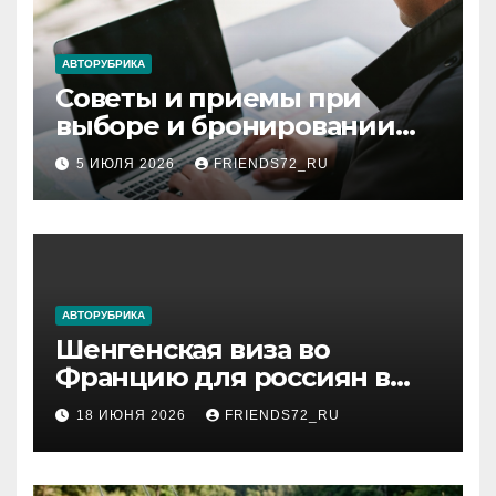
ki
АВТОРУБРИКА
Советы и приемы при
выборе и бронировании
авиабилетов
5 ИЮЛЯ 2026
FRIENDS72_RU
АВТОРУБРИКА
Шенгенская виза во
Францию для россиян в
2026 году: сроки от 3 дней
18 ИЮНЯ 2026
FRIENDS72_RU
и список необходимых
документов