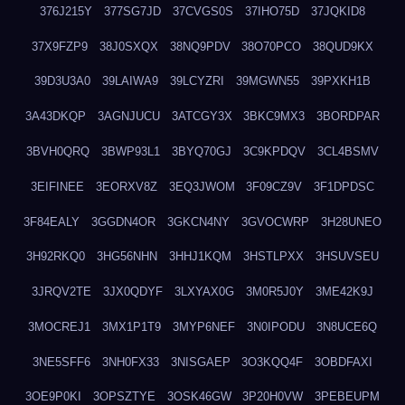
376J215Y
377SG7JD
37CVGS0S
37IHO75D
37JQKID8
37X9FZP9
38J0SXQX
38NQ9PDV
38O70PCO
38QUD9KX
39D3U3A0
39LAIWA9
39LCYZRI
39MGWN55
39PXKH1B
3A43DKQP
3AGNJUCU
3ATCGY3X
3BKC9MX3
3BORDPAR
3BVH0QRQ
3BWP93L1
3BYQ70GJ
3C9KPDQV
3CL4BSMV
3EIFINEE
3EORXV8Z
3EQ3JWOM
3F09CZ9V
3F1DPDSC
3F84EALY
3GGDN4OR
3GKCN4NY
3GVOCWRP
3H28UNEO
3H92RKQ0
3HG56NHN
3HHJ1KQM
3HSTLPXX
3HSUVSEU
3JRQV2TE
3JX0QDYF
3LXYAX0G
3M0R5J0Y
3ME42K9J
3MOCREJ1
3MX1P1T9
3MYP6NEF
3N0IPODU
3N8UCE6Q
3NE5SFF6
3NH0FX33
3NISGAEP
3O3KQQ4F
3OBDFAXI
3OE9P0KI
3OPSZTYE
3OSK46GW
3P20H0VW
3PEBEUPM