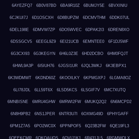
6AYEZFQ7
6B0V87BD
6BA9R10Z
6BUMJY5E
6BVXINIU
6CJKUI7J
6D1OSCXH
6D8BUPZM
6DCMVTHM
6DDK07UL
6DEL198E
6DMVW7ZP
6DO5WVEC
6DPAK2I3
6DREN8XO
6DSSGCV5
6EEGL9Z9
6EI21UCB
6EMNTEE0
6F1DJ5WF
6G3CXI93
6G3KEGYN
6H6L0Z3E
6HD2DCBO
6HM0FQJT
6HWL9A3P
6I5IUH76
6JGSI1UR
6JQL3WKJ
6K3EBPX1
6K3WDMWT
6KDND60Z
6KOOILKY
6KPMGXPJ
6LGMA8OZ
6LI78JDL
6LL59T6X
6LSD5KCS
6LSGIF7V
6MC7XUTQ
6MNBISNE
6MRU4GHW
6MRWI2FW
6MUKQ2Q2
6N6MCPD2
6N8H9PB2
6NS1JPER
6NTR3U7I
6OXMG49D
6PHYGAFF
6PM1Z7A5
6PO2WC0X
6PPNPOF5
6Q23B2FW
6QE19FL3
6QEEKCMR
6QKOAUOS
6QVIJ1K1
6R431JL5
6RGMWOLX