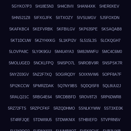
5GYKO7P3
5H18E5N3
5H4C8VII
5HANI4XK
5HER0XEV
5HNS21Z8
5IFXGJFK
5IITXOZY
5IVSLWGV
5J5FOXDN
5KAFKBC4
5KEFVRBK
5KFBILGV
5KP635PE
5KSAQAB8
5KT1DCUW
5KZYHXKG
5L1KPI2V
5L515L3S
5LCKQGH7
5LOVPA8C
5LY0K9GU
5M4U4YA3
5M8JMWFU
5MC4C6M0
5MOLUGED
5NCKLFPQ
5NI5PO7L
5NROBV9R
5NSPSK7R
5NYZ03GV
5NZ2F7XQ
5OGIRQDY
5OIXNVW6
5OPF8A7F
5PI2KCCW
5PMRZDAK
5Q7NY9BS
5QDQI5F8
5QL8UU2J
5RALQ21C
5RBG4E64
5RCDBBFD
5ROV8T2I
5RP6DWR8
5RZ72FTS
5RZPCFKF
5RZQDHMO
5SNLKYWW
5ST3XE0K
5T4RFJQE
5TDWI9U5
5TDWKNIX
5THBIEFD
5TVPRN5V