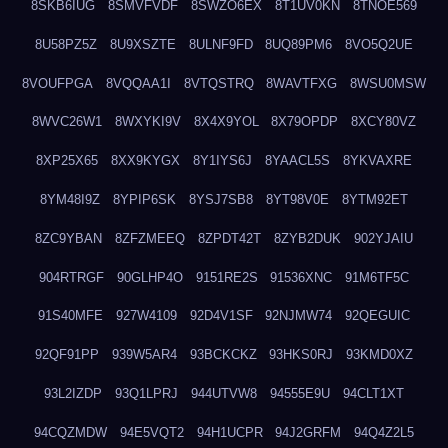
8SKB6IUG
8SMVFVDF
8SWZO6EX
8T1UV0KN
8TNOE569
8U58PZ5Z
8U9XSZTE
8ULNF9FD
8UQ89PM6
8VO5Q2UE
8VOUFPGA
8VQQAA1I
8VTQSTRQ
8WAVTFXG
8WSU0MSW
8WVC26W1
8WXYKI9V
8X4X9YOL
8X79OPDP
8XCY80VZ
8XP25X65
8XX9KYGX
8Y1IYS6J
8YAACL5S
8YKVAXRE
8YM48I9Z
8YPIP6SK
8YSJ7SB8
8YT98V0E
8YTM92ET
8ZC9YBAN
8ZFZMEEQ
8ZPDT42T
8ZYB2DUK
902YJAIU
904RTRGF
90GLHP4O
9151RE2S
91536XNC
91M6TF5C
91S40MFE
927W4109
92D4V1SF
92NJMW74
92QEGUIC
92QF91PP
939W5AR4
93BCKCKZ
93HKS0RJ
93KMD0XZ
93L2IZDP
93Q1LPRJ
944UTVW8
94555E9U
94CLT1XT
94CQZMDW
94E5VQT2
94H1UCPR
94J2GRFM
94Q4Z2L5