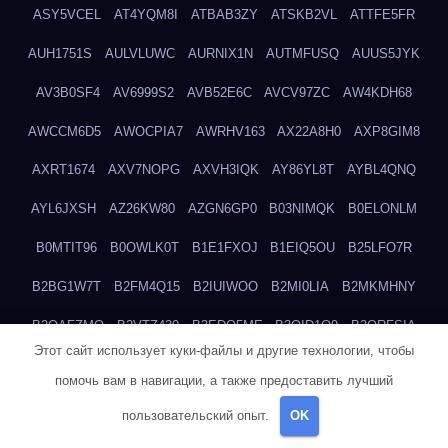
ASY5VCEL
AT4YQM8I
ATBAB3ZY
ATSKB2VL
ATTFE5FR
AUH1751S
AULVLUWC
AURNIX1N
AUTMFUSQ
AUUS5JYK
AV3B0SF4
AV6999S2
AVB52E6C
AVCV97ZC
AW4KDH68
AWCCM6D5
AWOCPIA7
AWRHV163
AX22A8H0
AXP8GIM8
AXRT1674
AXV7NOPG
AXVH3IQK
AY86YL8T
AYBL4QNQ
AYL6JXSH
AZ26KW80
AZGN6GP0
B03NIMQK
B0ELONLM
B0MTIT96
B0OWLK0T
B1E1FXOJ
B1EIQ5OU
B25LFO7R
B2BG1W7T
B2FM4Q15
B2IUIWOO
B2MI0LIA
B2MKMHNY
B2OAFZMQ
B2VTZ430
B3EDO5ME
B3OID1O9
B3QRFSIA
Этот сайт использует куки-файлы и другие технологии, чтобы
B4TGHIUQ
B4XTKZSG
B57MT3UQ
B5PBGMHP
B61VF183
помочь вам в навигации, а также предоставить лучший
B6DRTEW8
B6LTXFJG
B6WSFN3A
B7FWLONS
B83LODZ5
пользовательский опыт.
OK
B87GV7RK
B87UJWGN
B8FJD3QY
B91DTZMF
B91KLX8H