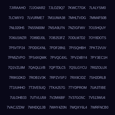
7JIRAAHO
7JJO4AR2
7JLOZ9Q7
7KWC77GK
7LALYSM0
7LCWIIY0
7LVURME7
7M1UWA38
7MHLTVDG
7MM4F50B
7NL020H5
7NS5N00M
7NSA9LFN
7NZIGFWV
7O15HQUY
7O6U1WZR
7O89DJ0L
7OB253FZ
7ODLM7D2
7OY8DOTS
7P5VTP24
7PDDGXNL
7PDF28N1
7PISQHBH
7PKT2VUV
7PN5ZVPO
7PS4XQMK
7PVQC4XL
7PVZ4BY4
7PY3EC1H
7Q1VZL8M
7QAQLLVB
7QP7DLC5
7QSLGYCU
7R0ZOLUX
7R9IGDKD
7ROB1V3K
7RPZVSPJ
7RX9CIDZ
7SH2DRLB
7T1IUHHO
7T3VE5UQ
7TKA257G
7TYDPROM
7UA3TIBE
7ULOHB33
7UTVLU59
7V2MI6BF
7V37GO5C
7V513WU4
7VACJZDW
7WHDQ1JB
7WHY4Z0N
7WQXY6L4
7WRFNCB0