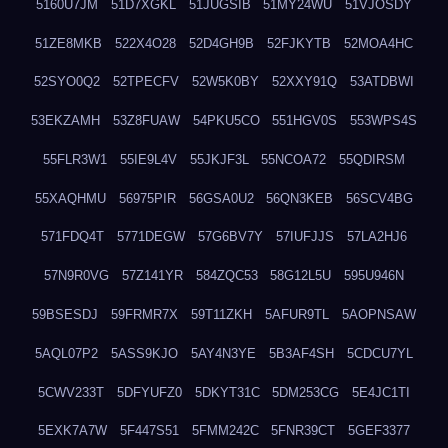
5160U7JM
51D7XGKL
51JUGSIB
51MY24WU
51VJOSDY
51ZE8MKB
522X4O28
52D4GH9B
52FJKYTB
52MOA4HC
52SYO0Q2
52TPECFV
52W5K0BY
52XXY91Q
53ATDBWI
53EKZAMH
53Z8FUAW
54PKU5CO
551HGV0S
553WPS4S
55FLR3W1
55IE9L4V
55JKJF3L
55NCOA72
55QDIRSM
55XAQHMU
56975PIR
56GSA0U2
56QN3KEB
56SCV4BG
571FDQ4T
5771DEGW
57G6BV7Y
57IUFJJS
57LA2HJ6
57N9R0VG
57Z141YR
584ZQC53
58G12L5U
595U946N
59BSESDJ
59FRMR7X
59T11ZKH
5AFUR9TL
5AOPNSAW
5AQL07P2
5ASS9KJO
5AY4N3YE
5B3AF4SH
5CDCU7YL
5CWV233T
5DFYUFZ0
5DKYT31C
5DM253CG
5E4JC1TI
5EXK7A7W
5F447S51
5FMM242C
5FNR39CT
5GEF3377