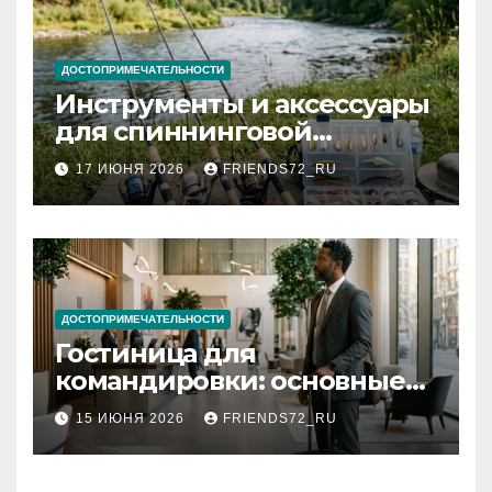
ДОСТОПРИМЕЧАТЕЛЬНОСТИ
Инструменты и аксессуары
для спиннинговой
рыбалки: назначение и
17 ИЮНЯ 2026
FRIENDS72_RU
типы
ДОСТОПРИМЕЧАТЕЛЬНОСТИ
Гостиница для
командировки: основные
критерии выбора
15 ИЮНЯ 2026
FRIENDS72_RU