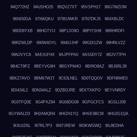
94Q772HZ
94USHO25
95QVZ7XT
95VSPH17
96G7WZOM
96NI50GA
97I66QKU
97IBUWKR
97N7DKJ5
984XBLDC
98DD8YXB
98HGTYIJ
98P1JO9O
98PIYSH9
98RHROFI
98RZWLDP
990W4OYL
9940JJHF
99GDI1ZW
99HRLVZZ
99NJVYC8
9AEIGFHX
9AJPFPA0
9AS5DY7Z
9B2V77PH
9B4CT9PZ
9BEYVG9H
9BGYPM4O
9BIRO8AZ
9BJ6RL38
9BKZ7AVO
9BM67W1T
9C63LNEL
9D0TQQOV
9DFN8WE0
9DI434L2
9DN34ALZ
9DZBDJRE
9EKTXKPO
9EYVNRDY
9G0TFQ0E
9G4PXZ84
9G68DG08
9GPGCFCS
9GSLIJ08
9GYWALD3
9H2AMQR4
9HIZH1YQ
9HSE9BCM
9HU2G1QA
9I3U1D5L
9I7RL7P3
9I87JREW
9IDKWGWQ
9IL8EDHA