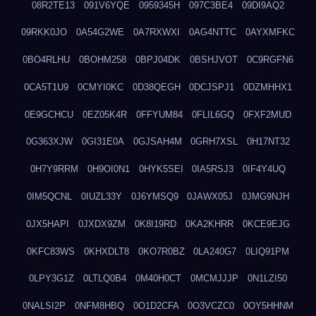
08R2TE13
091V6YQE
0959345H
097C3BE4
09DI9AQ2
09RKK0JO
0A54G2WE
0A7RXWXI
0AG4NTTC
0AYXMFKC
0BO4RLHU
0BOHM258
0BPJ04DK
0BSHJVOT
0C9RGFN6
0CA5T1U9
0CMYI0KC
0D38QEGH
0DCJSPJ1
0DZMHHX1
0E9GCHCU
0EZ05K4R
0FFYUM84
0FLIL6GQ
0FXF2MUD
0G363XJW
0GI31E0A
0GJSAH4M
0GRH7XSL
0H17NT32
0H7Y9RRM
0H9OI0N1
0HYK5SEI
0IA5RSJ3
0IF4Y4UQ
0IM5QCNL
0IUZL33Y
0J6YMSQ9
0JAWX05J
0JMG9NJH
0JX5HAPI
0JXDX9ZM
0K8I19RD
0KA2KHRR
0KCE9EJG
0KFC83WS
0KHXDLT8
0KO7R0BZ
0LA240G7
0LIQ91PM
0LPY3G1Z
0LTLQ0B4
0M40H0CT
0MCMJJJP
0N1LZI50
0NALSI2P
0NFM8HBQ
0O1D2CFA
0O3VCZC0
0OY5HHNM