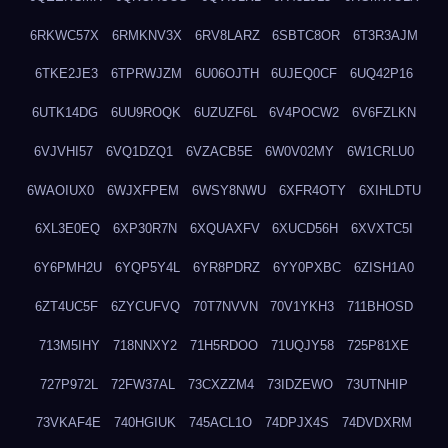
6RKWC57X
6RMKNV3X
6RV8LARZ
6SBTC8OR
6T3R3AJM
6TKE2JE3
6TPRWJZM
6U06OJTH
6UJEQ0CF
6UQ42P16
6UTK14DG
6UU9ROQK
6UZUZF6L
6V4POCW2
6V6FZLKN
6VJVHI57
6VQ1DZQ1
6VZACB5E
6W0V02MY
6W1CRLU0
6WAOIUX0
6WJXFPEM
6WSY8NWU
6XFR4OTY
6XIHLDTU
6XL3E0EQ
6XP30R7N
6XQUAXFV
6XUCD56H
6XVXTC5I
6Y6PMH2U
6YQP5Y4L
6YR8PDRZ
6YY0PXBC
6ZISH1A0
6ZT4UC5F
6ZYCUFVQ
70T7NVVN
70V1YKH3
711BHOSD
713M5IHY
718NNXY2
71H5RDOO
71UQJY58
725P81XE
727P972L
72FW37AL
73CXZZM4
73IDZEWO
73UTNHIP
73VKAF4E
740HGIUK
745ACL1O
74DPJX4S
74DVDXRM