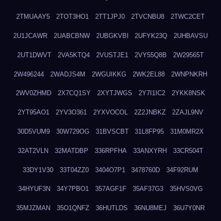
2TMUAAY5
2TOT3HO1
2TT1JPJ0
2TVCNBU8
2TWC2CET
2U1JCAWR
2UABCBNW
2UBGKVBI
2UFYK23Q
2UHBAVSU
2UT1DWVT
2VA5KTQ4
2VUSTJE1
2VY55Q8B
2W29565T
2W496244
2WADJS4M
2WGUIKKG
2WK2EL88
2WNPNKRH
2WV0ZHMD
2X7CQ1SY
2XYTJWGS
2Y7I1IC2
2YKK8NSK
2YT95AO1
2YV3O361
2YXVOCOL
2Z2JNBKZ
2ZAJL9NV
30D5VUM9
30W729OG
31BVSCBT
31L8FP95
31M0MR2X
32AT2VLN
32MATDBP
336RPFHA
33ANXYRH
33CR504T
33DY1V30
33T04ZZ0
3404O7P1
3478760D
34F92RUM
34HYUF3N
34Y7PBO1
357AGF1F
35AF37G3
35HVS0VG
35MJZMAN
35O1QNFZ
36HUTLDS
36NU8MEJ
36U7Y0NR