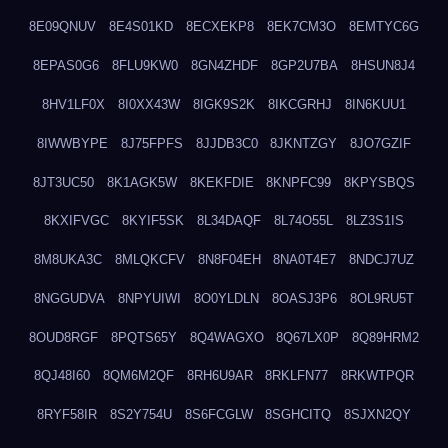
8E09QNUV
8E4S01KD
8ECXEKP8
8EK7CM3O
8EMTYC6G
8EPAS0G6
8FLU9KW0
8GN4ZHDF
8GP2U7BA
8HSUN8J4
8HV1LF0X
8I0XX43W
8IGK9S2K
8IKCGRHJ
8IN6KUU1
8IWWBYPE
8J75FPFS
8JJDB3C0
8JKNTZGY
8JO7GZIF
8JT3UC50
8K1AGK5W
8KEKFDIE
8KNPFC99
8KPYSBQS
8KXIFVGC
8KYIF5SK
8L34DAQF
8L74O55L
8LZ3S1IS
8M8UKA3C
8MLQKCFV
8N8F04EH
8NA0T4E7
8NDCJ7UZ
8NGGUDVA
8NPYUIWI
8O0YLDLN
8OASJ3P6
8OL9RU5T
8OUD8RGF
8PQTS65Y
8Q4WAGXO
8Q67LX0P
8Q89HRM2
8QJ48I60
8QM6M2QF
8RH6U9AR
8RKLFN77
8RKWTPQR
8RYF58IR
8S2Y754U
8S6FCGLW
8SGHCITQ
8SJXN2QY