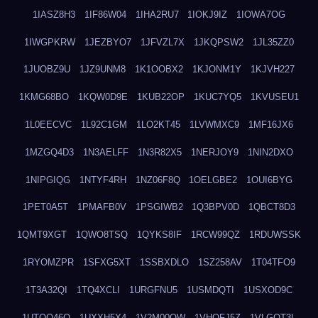
1IASZ8H3
1IF86W04
1IHA2RU7
1IOKJ9IZ
1IOWA7OG
1IWGPKRW
1JEZBYO7
1JFVZL7X
1JKQPSW2
1JL35ZZ0
1JUOBZ9U
1JZ9UNM8
1K1OOBX2
1KJONM1Y
1KJVH227
1KMG68BO
1KQW0D9E
1KUB22OP
1KUC7YQ5
1KVUSEU1
1L0EECVC
1L92C1GM
1LO2KT45
1LVWMXC9
1MF16JX6
1MZGQ4D3
1N3AELFF
1N3R82X5
1NERJOY9
1NIN2DXO
1NIPGIQG
1NTYF4RH
1NZ06F8Q
1OELGBE2
1OUI6BYG
1PET0A5T
1PMAFB0V
1PSGIWB2
1Q3BPV0D
1QBCT8D3
1QMT9XGT
1QWO8TSQ
1QYKS8IF
1RCW99QZ
1RDUWSSK
1RYOMZPR
1SFXG5XT
1SSBXDLO
1SZ258AV
1T04TFO9
1T3A32QI
1TQ4XCLI
1URGFNU5
1USMDQTI
1USXOD9C
1UTQO46Q
1UXXH5X4
1V2M00OW
1VHOFJ5Z
1VLGOT3L