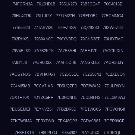
74FGRN3A
7612HD1B
7651K273
76BJGQ4F
76G4013Z
76HU4CRK
76LLJI2Y
7777M27H
77BED9B2
77BGMMG4
77S55623
77TABW20
780FZHSV
78Q29S80
78XWEZ88
792RHX5L
7939XN0C
796YV3DQ
79GHS38T
79L8YFMC
79V4EL6D
7A7B2KTK
7A7E8AHI
7AEEJVFI
7AGCKJXN
7AIBYJBI
7AJR6D3X
7AMTLOH9
7ANGKL8Z
7AOR3BJY
7AOSYN3G
7BVHAFGY
7C26C5EC
7C2S58N1
7C2XDJQN
7C4MI5MB
7CCV7IAS
7D5UQZFD
7D73WX32
7DULR9YN
7DXTFT0X
7DYZC5PF
7E0NDNH1
7EDB4H4S
7EE3M9WJ
7EUSEMEI
7EYNVZ6I
7FB2DR6D
7FE1WG6S
7FGV6NG8
7FKTW3MA
7FRYD8I9
7FX48QP3
7GDV0B8J
7GER99GF
7H8E1KTR
7H8LPLGJ
7I854907
7IAYUF4X
7IRRICQI