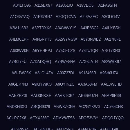
A04LTO96
A115BX97
A1935LIQ
A19VEO5I
A1FA9SH4
A1O35YAQ
A1R67BR7
A2GQTCVA
A2I3AZEC
A3GL614V
A3M1L6B2
A3PTDXK6
A3XWWY1S
A43E85C2
A4IUYB5H
A4LMC1PF
A4N5RYT3
A52WYVGW
A5Y3NWE2
A627I8F1
A6I3WV0B
A6YEHPPJ
A75CECZS
A782U1QR
A78T7XR0
A7B0I7FU
A7DADQHQ
A7RWE8NA
A7X6JATR
A82WRX97
A8LJWC6X
A8LOL4ZV
A90Z37DL
A913466R
A96H0U7X
A9GEP7N3
A9KIYWKO
A9QYINZC
AA3A68FM
AAEJWLHD
AAEZRZ0I
AAO3NKXF
AAVKTCB4
AB6S6UZH
ABAP8R3B
ABDXH3XG
ABQR9326
ABWKZCNH
AC2GYKWG
AC768CHK
ACUPC2X8
ACXX236G
ADMVWTS8
ADOE3V3Y
ADQOJYQO
AE2PW74I
AE5LNXK5
AF0P5V8L
AF6N078R
AFF8EG9L