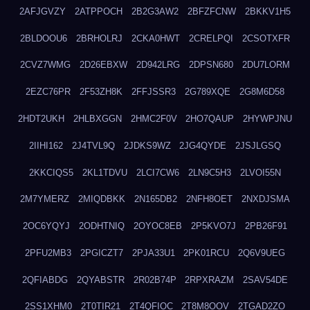
2AFJGVZY
2ATPPOCH
2B2G3AW2
2BFZFCNW
2BKKV1H5
2BLDOOU6
2BRHOLRJ
2CKA0HWT
2CRELPQI
2CSOTXFR
2CVZ7WMG
2D26EBXW
2D942LRG
2DPSN680
2DU7LORM
2EZC76PR
2F53ZH8K
2FFJSSR3
2G789XQE
2G8M6D58
2HDT2UKH
2HLBXGGN
2HMC2F0V
2HO7QAUP
2HYWPJNU
2IIHI162
2J4TVL9Q
2JDKS9WZ
2JG4QYDE
2JSJLGSQ
2KKCIQS5
2KL1TDVU
2LCI7CW6
2LN9C5H3
2LVOI55N
2M7YMERZ
2MIQDBKK
2N165DB2
2NFH8OET
2NXDJSMA
2OC6YQYJ
2ODHTNIQ
2OYOC8EB
2P5KVO7J
2PB26F91
2PFU2MB3
2PGICZT7
2PJA33U1
2PK01RCU
2Q6V9UEG
2QFIABDG
2QYABSTR
2R02B74P
2RPXRAZM
2SAV54DE
2SS1XHM0
2T0TIR21
2T4QFIOC
2T8M8OOV
2TGAD2ZO