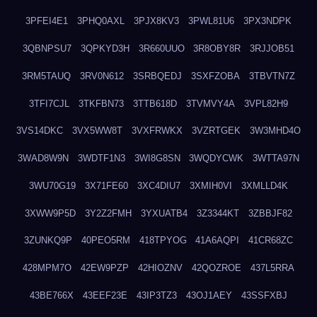
3PFEI4E1
3PHQ0AXL
3PJX8KV3
3PWL81U6
3PX3NDPK
3QBNPSU7
3QPKYD3H
3R660UUO
3R8OBY8R
3RJJOB51
3RM5TAUQ
3RV0N612
3SRBQEDJ
3SXFZOBA
3TBVTN7Z
3TFI7CJL
3TKFBN73
3TTB618D
3TVMVY4A
3VPL82H9
3VS14DKC
3VX5WW8T
3VXFRWKX
3VZRTGEK
3W3MHD4O
3WAD8W9N
3WDTF1N3
3WI8G8SN
3WQDYCWK
3WTTA97N
3WU70G19
3X71FE60
3XC4DIU7
3XMIH0VI
3XMLLD4K
3XWW9P5D
3Y2Z2FMH
3YXUATB4
3Z3344KT
3ZBBJF82
3ZUNKQ9P
40PEO5RM
418TPYOG
41A6AQPI
41CR68ZC
428MPM7O
42EW9PZP
42HIOZNV
42QOZROE
437L5RRA
43BE766X
43EEF23E
43IP3TZ3
43OJ1AEY
43SSFXBJ