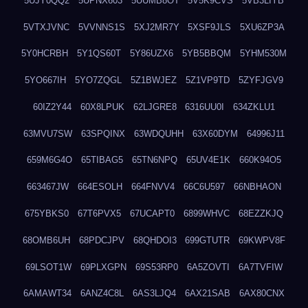
5UJY0QQ2
5UPNX603
5UUMB8OT
5V5K9CVS
5VB3LIYB
5VTXJVNC
5VVNNS1S
5XJ2MR7Y
5XSF9JLS
5XU6ZP3A
5Y0HCRBH
5Y1QS60T
5Y86UZX6
5YB5BBQM
5YHM530M
5YO667IH
5YO7ZQGL
5Z1BWJEZ
5Z1VP9TD
5ZYFJGV9
60IZ2Y44
60X8LPUK
62LJGRE8
6316UU0I
634ZKLU1
63MVU7SW
63SPQINX
63WDQUHH
63X60DYM
64996J11
659M6G4O
65TIBAG5
65TN6NPQ
65UV4E1K
660K94O5
663467JW
664ESOLH
664FNVV4
66C6U597
66NBHAON
675YBKS0
67T6PVX5
67UCAPT0
6899WHVC
68EZZKJQ
68OMB6UH
68PDCJPV
68QHDOI3
699GTUTR
69KWPV8F
69LSOT1W
69PLXGPN
69S53RP0
6A5ZOVTI
6A7TVFIW
6AMAWT34
6ANZ4C8L
6AS3LJQ4
6AX21SAB
6AX80CNX