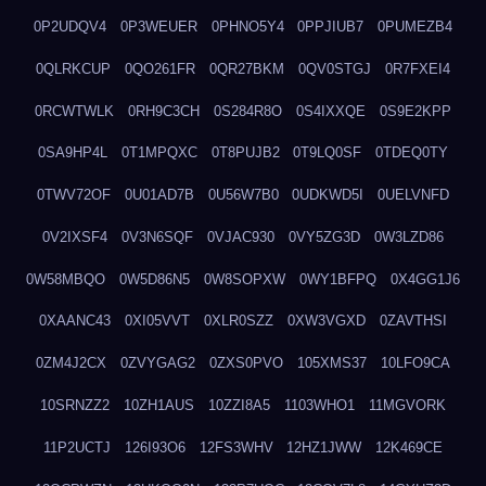
0P2UDQV4
0P3WEUER
0PHNO5Y4
0PPJIUB7
0PUMEZB4
0QLRKCUP
0QO261FR
0QR27BKM
0QV0STGJ
0R7FXEI4
0RCWTWLK
0RH9C3CH
0S284R8O
0S4IXXQE
0S9E2KPP
0SA9HP4L
0T1MPQXC
0T8PUJB2
0T9LQ0SF
0TDEQ0TY
0TWV72OF
0U01AD7B
0U56W7B0
0UDKWD5I
0UELVNFD
0V2IXSF4
0V3N6SQF
0VJAC930
0VY5ZG3D
0W3LZD86
0W58MBQO
0W5D86N5
0W8SOPXW
0WY1BFPQ
0X4GG1J6
0XAANC43
0XI05VVT
0XLR0SZZ
0XW3VGXD
0ZAVTHSI
0ZM4J2CX
0ZVYGAG2
0ZXS0PVO
105XMS37
10LFO9CA
10SRNZZ2
10ZH1AUS
10ZZI8A5
1103WHO1
11MGVORK
11P2UCTJ
126I93O6
12FS3WHV
12HZ1JWW
12K469CE