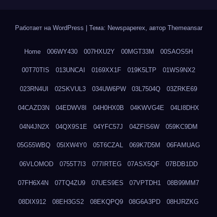
Работает на WordPress
|
Тема: Newspaperex, автор
Themeansar
Home
006WY430
007HXU2Y
00MGT33M
00SAOS5H
00T70TIS
013UNCAI
0169XX1F
019K5LTP
01WS9NX2
023RN4UI
02SKVUL3
034UW6PW
03L7504Q
03ZRKE69
04CAZD3N
04EDWV8I
04H0HX0B
04KWVG4E
04LI8DHX
04N4JN2X
04QX9S1E
04YFC57J
04ZFIS6W
059KC9DM
05G55WBQ
05IXW4Y0
05T6CZAL
069K7D5M
06FAMUAG
06VLOMOD
0755T7I3
077IRTEG
07ASX5QF
07BDB1DD
07FH6X4N
07TQ4ZU9
07UES9ES
07VPTDH1
08B99MM7
08DIX912
08EH3GS2
08EKQPQ9
08G6A3PD
08HJRZKG