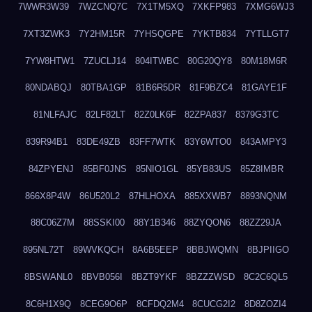
7WWR3W39
7WZCNQ7C
7X1TM5XQ
7XKFP983
7XMG6WJ3
7XT3ZWK3
7Y2HM15R
7YHSQGPE
7YKTB834
7YTLLGT7
7YW8HTW1
7ZUCLJ14
804ITWBC
80G20QY8
80M18M6R
80NDABQJ
80TBA1GP
81B6R5DR
81F9BZC4
81GAYE1F
81NLFAJC
82LF82LT
82Z0LK6F
82ZPA837
8379G3TC
839R94B1
83DE49ZB
83FF7WTK
83Y6WTO0
843AMPY3
84ZPYENJ
85BF0JNS
85NIO1GL
85YB83US
85Z8IMBR
866X8P4W
86U520L2
87HLHOXA
885XXWB7
8893NQNM
88C06Z7M
88SSKI00
88Y1B346
88ZYQON6
88ZZ29JA
895NL72T
89WVKQCH
8A6B5EEP
8BBJWQMN
8BJPIIGO
8BSWANL0
8BVB056I
8BZT9YKF
8BZZZWSD
8C2C6QL5
8C6H1X9Q
8CEG9O6P
8CFDQ2M4
8CUCG2I2
8D8ZOZI4