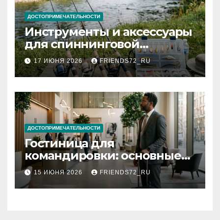
ДОСТОПРИМЕЧАТЕЛЬНОСТИ
Инструменты и аксессуары
для спиннинговой
рыбалки: назначение и
17 ИЮНЯ 2026
FRIENDS72_RU
типы
ДОСТОПРИМЕЧАТЕЛЬНОСТИ
Гостиница для
командировки: основные
критерии выбора
15 ИЮНЯ 2026
FRIENDS72_RU