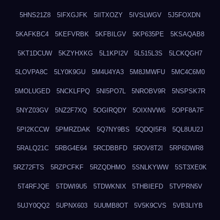
5HNS21Z8
5IFXGJFK
5IITXOZY
5IVSLWGV
5J5FOXDN
5KAFKBC4
5KEFVRBK
5KFBILGV
5KP635PE
5KSAQAB8
5KT1DCUW
5KZYHXKG
5L1KPI2V
5L515L3S
5LCKQGH7
5LOVPA8C
5LY0K9GU
5M4U4YA3
5M8JMWFU
5MC4C6M0
5MOLUGED
5NCKLFPQ
5NI5PO7L
5NROBV9R
5NSPSK7R
5NYZ03GV
5NZ2F7XQ
5OGIRQDY
5OIXNVW6
5OPF8A7F
5PI2KCCW
5PMRZDAK
5Q7NY9BS
5QDQI5F8
5QL8UU2J
5RALQ21C
5RBG4E64
5RCDBBFD
5ROV8T2I
5RP6DWR8
5RZ72FTS
5RZPCFKF
5RZQDHMO
5SNLKYWW
5ST3XE0K
5T4RFJQE
5TDWI9U5
5TDWKNIX
5THBIEFD
5TVPRN5V
5UJY0QQ2
5UPNX603
5UUMB8OT
5V5K9CVS
5VB3LIYB