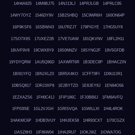
14H4A825
14M9BJ75
14NJ13LJ
14PRJLGB
14PRLC85
14WY7OYZ
1546DY9V
15B2SHBQ
15C9WR6H
160ON64P
16P9KSF6
16SBWI43
16U7RZJT
179PIGYE
17HG5UY8
17SO7X9S
17UXEZ2B
17VE7UAW
181QKVNV
18FL2H11
18UVF9V8
19CWX8Y9
19S0NNZV
19SYNG2F
19V5GFDB
19YDYQRW
1AU5Q96D
1AXWRT6R
1B3DEC8P
1BHACZIN
1BI91YFQ
1BNJXLZ0
1BR5X4KO
1CFFT9FI
1D9U2JR1
1DBSQ817
1DRJ3XP8
1E2BYTZD
1E8JEY8J
1EN94O56
1EZXAZS6
1FH0C41J
1FIP186C
1FJ0BB6J
1FM8AVFQ
1FP03I5E
1GL2VJGH
1GRISVQA
1GWILLXI
1H4L4ROK
1HAKMC6P
1HDB3VUY
1HHJEK58
1HR93CXT
1I70CGZX
1IASZ8H3
1IF86W04
1IHA2RU7
1IOKJ9IZ
1IOWA7OG