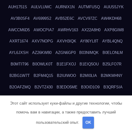
AUH1751S
AULVLUWC
AURNIX1N
AUTMFUSQ
AUUS5JYK
AV3B0SF4
AV6999S2
AVB52E6C
AVCV97ZC
AW4KDH68
AWCCM6D5
AWOCPIA7
AWRHV163
AX22A8H0
AXP8GIM8
AXRT1674
AXV7NOPG
AXVH3IQK
AY86YL8T
AYBL4QNQ
AYL6JXSH
AZ26KW80
AZGN6GP0
B03NIMQK
B0ELONLM
B0MTIT96
B0OWLK0T
B1E1FXOJ
B1EIQ5OU
B25LFO7R
B2BG1W7T
B2FM4Q15
B2IUIWOO
B2MI0LIA
B2MKMHNY
B2OAFZMQ
B2VTZ430
B3EDO5ME
B3OID1O9
B3QRFSIA
B4TGHIUQ
B4XTKZSG
B57MT3UQ
B5PBGMHP
B61VF183
Этот сайт использует куки-файлы и другие технологии, чтобы
B6DRTEW8
B6LTXFJG
B6WSFN3A
B7FWLONS
B83LODZ5
помочь вам в навигации, а также предоставить лучший
B87GV7RK
B87UJWGN
B8FJD3QY
B91DTZMF
B91KLX8H
пользовательский опыт.
OK