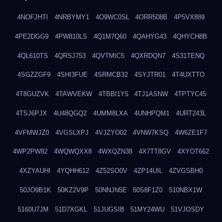
4NOFJHTI
4NRBYMY1
4O9WC0SL
4ORR508B
4P5VX889
4PE2DGG9
4PW810LS
4Q1M7Q60
4QAHYG43
4QHYCH8B
4QL610TS
4QRSJ753
4QVTMIC5
4QXRDQN7
4S31TENQ
4SGZZGF9
4SHI3FUE
4SRMCB32
4SYJTR01
4T4UXTTO
4T8GUZVK
4TAWVEKW
4TBBI1Y5
4TJ1ASNW
4TPTYC45
4TSJ6PJX
4U48QGQ2
4UMM8LXA
4UNHPQM1
4URT243L
4VFMWJZ0
4VGSLXPJ
4VJZYO02
4VNW7KSQ
4W6ZE1F7
4WP2PW82
4WQWQXX8
4WXQZN38
4X7TT8GV
4XYOT662
4XZYAUHI
4YQHH612
4Z52SO0V
4ZP14UIL
4ZVGSBH0
50JO9B1K
50KZ2V9P
50NNJN5E
50S8F1Z0
510NBX1W
5160U7JM
51D7XGKL
51JUGSIB
51MY24WU
51VJOSDY