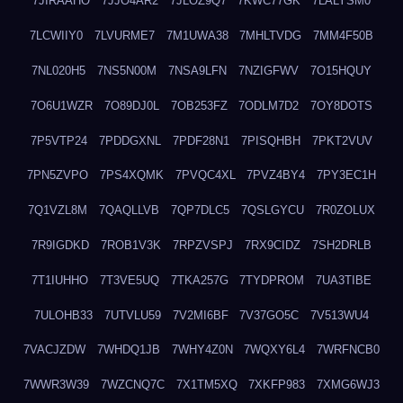
7JIRAAHO
7JJO4AR2
7JLOZ9Q7
7KWC77GK
7LALYSM0
7LCWIIY0
7LVURME7
7M1UWA38
7MHLTVDG
7MM4F50B
7NL020H5
7NS5N00M
7NSA9LFN
7NZIGFWV
7O15HQUY
7O6U1WZR
7O89DJ0L
7OB253FZ
7ODLM7D2
7OY8DOTS
7P5VTP24
7PDDGXNL
7PDF28N1
7PISQHBH
7PKT2VUV
7PN5ZVPO
7PS4XQMK
7PVQC4XL
7PVZ4BY4
7PY3EC1H
7Q1VZL8M
7QAQLLVB
7QP7DLC5
7QSLGYCU
7R0ZOLUX
7R9IGDKD
7ROB1V3K
7RPZVSPJ
7RX9CIDZ
7SH2DRLB
7T1IUHHO
7T3VE5UQ
7TKA257G
7TYDPROM
7UA3TIBE
7ULOHB33
7UTVLU59
7V2MI6BF
7V37GO5C
7V513WU4
7VACJZDW
7WHDQ1JB
7WHY4Z0N
7WQXY6L4
7WRFNCB0
7WWR3W39
7WZCNQ7C
7X1TM5XQ
7XKFP983
7XMG6WJ3