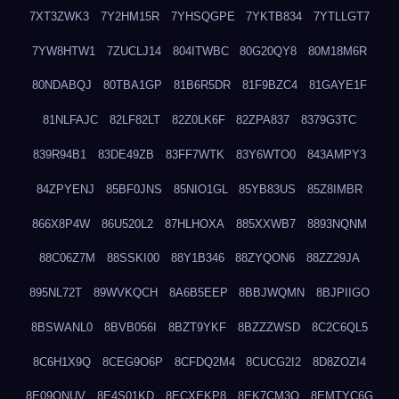
7XT3ZWK3
7Y2HM15R
7YHSQGPE
7YKTB834
7YTLLGT7
7YW8HTW1
7ZUCLJ14
804ITWBC
80G20QY8
80M18M6R
80NDABQJ
80TBA1GP
81B6R5DR
81F9BZC4
81GAYE1F
81NLFAJC
82LF82LT
82Z0LK6F
82ZPA837
8379G3TC
839R94B1
83DE49ZB
83FF7WTK
83Y6WTO0
843AMPY3
84ZPYENJ
85BF0JNS
85NIO1GL
85YB83US
85Z8IMBR
866X8P4W
86U520L2
87HLHOXA
885XXWB7
8893NQNM
88C06Z7M
88SSKI00
88Y1B346
88ZYQON6
88ZZ29JA
895NL72T
89WVKQCH
8A6B5EEP
8BBJWQMN
8BJPIIGO
8BSWANL0
8BVB056I
8BZT9YKF
8BZZZWSD
8C2C6QL5
8C6H1X9Q
8CEG9O6P
8CFDQ2M4
8CUCG2I2
8D8ZOZI4
8E09QNUV
8E4S01KD
8ECXEKP8
8EK7CM3O
8EMTYC6G