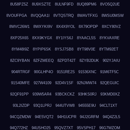
8U58PZ5Z
8U9XSZTE
8ULNF9FD
8UQ89PM6
8VO5Q2UE
8VOUFPGA
8VQQAA1I
8VTQSTRQ
8WAVTFXG
8WSU0MSW
8WVC26W1
8WXYKI9V
8X4X9YOL
8X79OPDP
8XCY80VZ
8XP25X65
8XX9KYGX
8Y1IYS6J
8YAACL5S
8YKVAXRE
8YM48I9Z
8YPIP6SK
8YSJ7SB8
8YT98V0E
8YTM92ET
8ZC9YBAN
8ZFZMEEQ
8ZPDT42T
8ZYB2DUK
902YJAIU
904RTRGF
90GLHP4O
9151RE2S
91536XNC
91M6TF5C
91S40MFE
927W4109
92D4V1SF
92NJMW74
92QEGUIC
92QF91PP
939W5AR4
93BCKCKZ
93HKS0RJ
93KMD0XZ
93L2IZDP
93Q1LPRJ
944UTVW8
94555E9U
94CLT1XT
94CQZMDW
94E5VQT2
94H1UCPR
94J2GRFM
94Q4Z2L5
94Q772HZ
94USHO25
95QVZ7XT
95VSPH17
96G7WZOM