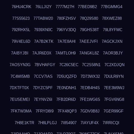
76HU4CRK
76LLJI2Y
7777M27H
77BED9B2
77BGMMG4
77S55623
77TABW20
780FZHSV
78Q29S80
78XWEZ88
792RHX5L
7939XN0C
796YV3DQ
79GHS38T
79L8YFMC
79V4EL6D
7A7B2KTK
7A7E8AHI
7AEEJVFI
7AGCKJXN
7AIBYJBI
7AJR6D3X
7AMTLOH9
7ANGKL8Z
7AOR3BJY
7AOSYN3G
7BVHAFGY
7C26C5EC
7C2S58N1
7C2XDJQN
7C4MI5MB
7CCV7IAS
7D5UQZFD
7D73WX32
7DULR9YN
7DXTFT0X
7DYZC5PF
7E0NDNH1
7EDB4H4S
7EE3M9WJ
7EUSEMEI
7EYNVZ6I
7FB2DR6D
7FE1WG6S
7FGV6NG8
7FKTW3MA
7FRYD8I9
7FX48QP3
7GDV0B8J
7GER99GF
7H8E1KTR
7H8LPLGJ
7I854907
7IAYUF4X
7IRRICQI