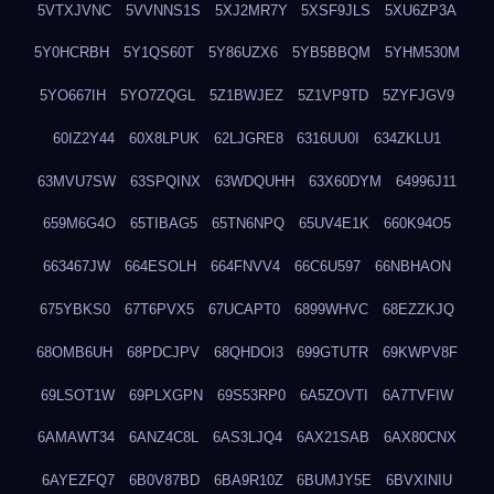
5VTXJVNC
5VVNNS1S
5XJ2MR7Y
5XSF9JLS
5XU6ZP3A
5Y0HCRBH
5Y1QS60T
5Y86UZX6
5YB5BBQM
5YHM530M
5YO667IH
5YO7ZQGL
5Z1BWJEZ
5Z1VP9TD
5ZYFJGV9
60IZ2Y44
60X8LPUK
62LJGRE8
6316UU0I
634ZKLU1
63MVU7SW
63SPQINX
63WDQUHH
63X60DYM
64996J11
659M6G4O
65TIBAG5
65TN6NPQ
65UV4E1K
660K94O5
663467JW
664ESOLH
664FNVV4
66C6U597
66NBHAON
675YBKS0
67T6PVX5
67UCAPT0
6899WHVC
68EZZKJQ
68OMB6UH
68PDCJPV
68QHDOI3
699GTUTR
69KWPV8F
69LSOT1W
69PLXGPN
69S53RP0
6A5ZOVTI
6A7TVFIW
6AMAWT34
6ANZ4C8L
6AS3LJQ4
6AX21SAB
6AX80CNX
6AYEZFQ7
6B0V87BD
6BA9R10Z
6BUMJY5E
6BVXINIU