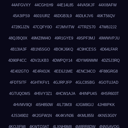
44AFGVXY
44CGH1H9
44E14L85
44VA5KJF
44XI8AFW
45A3IPS9
4601IURZ
46DGB3L9
46DLKJV6
46KT56QV
4728GJZN
47CQFY0O
47JMVITW
47TRZS70
47W8J2J2
48QJBQ0X
49MZ8W4O
49R1GYE9
49SPF3MJ
49WWVPJU
4B13IA3F
4B1N5SGO
4BOKJ6KQ
4C9HCESS
4D64LFAR
4D90P4CC
4DV2LKB3
4DWPQY14
4DYW6NWM
4DZ5J3RQ
4E402GTO
4E4R43JK
4EE6J1ME
4ENC34CO
4F88GRG8
4FDT5ITF
4GHTKFV1
4GJRPJFP
4GLC8SBG
4GOTUJAD
4GTUQOMS
4H5VY3Z1
4HCW1AJA
4HINPU4S
4HSR603T
4HVMV9QI
4I5H850W
4IL73M3I
4JGM8GIJ
4JH8IPKK
4JS349D2
4K2GFW1N
4K4KVN36
4KML855I
4KNS3G0Y
4KQJIFMI
4KWTO3AT
4LXNH9M8
4M8RR8DW
4NNSAVOG