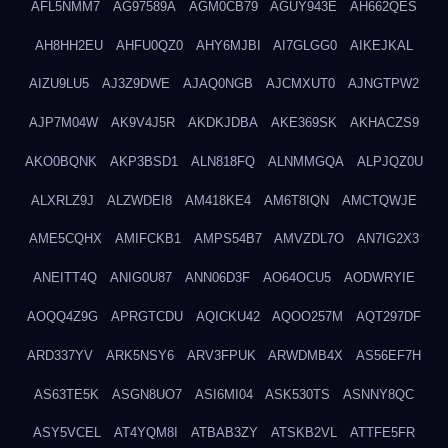
AFL5NMM7
AG97589A
AGM0CB79
AGUY943E
AH662QES
AH8HH2EU
AHFU0QZ0
AHY6MJBI
AI7GLGG0
AIKEJKAL
AIZU9LU5
AJ3Z9DWE
AJAQ0NGB
AJCMXUT0
AJNGTPW2
AJP7M04W
AK9V4J5R
AKDKJDBA
AKE369SK
AKHACZS9
AKO0BQNK
AKP3BSD1
ALN818FQ
ALNMMGQA
ALPJQZ0U
ALXRLZ9J
ALZWDEI8
AM418KE4
AM6T8IQN
AMCTQWJE
AME5CQHX
AMIFCKB1
AMPS54B7
AMVZDL7O
AN7IG2X3
ANEITT4Q
ANIG0U87
ANN06D3F
AO64OCU5
AODWRYIE
AOQQ4Z9G
APRGTCDU
AQICKU42
AQOO257M
AQT297DF
ARD337YV
ARK5NSY6
ARV3FPUK
ARWDMB4X
AS56EF7H
AS63TE5K
ASGN8UO7
ASI6MI04
ASK530TS
ASNNY8QC
ASY5VCEL
AT4YQM8I
ATBAB3ZY
ATSKB2VL
ATTFE5FR