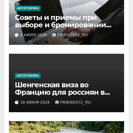
ki
АВТОРУБРИКА
Советы и приемы при
выборе и бронировании
авиабилетов
5 ИЮЛЯ 2026
FRIENDS72_RU
АВТОРУБРИКА
Шенгенская виза во
Францию для россиян в
2026 году: сроки от 3 дней
18 ИЮНЯ 2026
FRIENDS72_RU
и список необходимых
документов