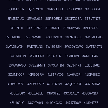
3QBNPSU7
3QPKYD3H
3R660UUO
3R8OBY8R
3RJJOB51
3RM5TAUQ
3RV0N612
3SRBQEDJ
3SXFZOBA
3TBVTN7Z
3TFI7CJL
3TKFBN73
3TTB618D
3TVMVY4A
3VPL82H9
3VS14DKC
3VX5WW8T
3VXFRWKX
3VZRTGEK
3W3MHD4O
3WAD8W9N
3WDTF1N3
3WI8G8SN
3WQDYCWK
3WTTA97N
3WU70G19
3X71FE60
3XC4DIU7
3XMIH0VI
3XMLLD4K
3XWW9P5D
3Y2Z2FMH
3YXUATB4
3Z3344KT
3ZBBJF82
3ZUNKQ9P
40PEO5RM
418TPYOG
41A6AQPI
41CR68ZC
428MPM7O
42EW9PZP
42HIOZNV
42QOZROE
437L5RRA
43BE766X
43EEF23E
43IP3TZ3
43OJ1AEY
43SSFXBJ
43U16JLC
43XY7A9N
441OKOJO
4474ZR0W
4489NF37