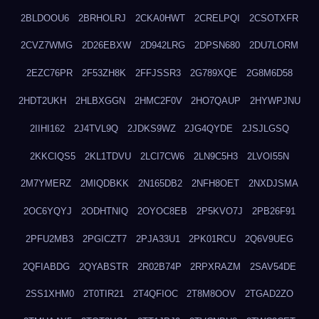
2BLDOOU6
2BRHOLRJ
2CKA0HWT
2CRELPQI
2CSOTXFR
2CVZ7WMG
2D26EBXW
2D942LRG
2DPSN680
2DU7LORM
2EZC76PR
2F53ZH8K
2FFJSSR3
2G789XQE
2G8M6D58
2HDT2UKH
2HLBXGGN
2HMC2F0V
2HO7QAUP
2HYWPJNU
2IIHI162
2J4TVL9Q
2JDKS9WZ
2JG4QYDE
2JSJLGSQ
2KKCIQS5
2KL1TDVU
2LCI7CW6
2LN9C5H3
2LVOI55N
2M7YMERZ
2MIQDBKK
2N165DB2
2NFH8OET
2NXDJSMA
2OC6YQYJ
2ODHTNIQ
2OYOC8EB
2P5KVO7J
2PB26F91
2PFU2MB3
2PGICZT7
2PJA33U1
2PK01RCU
2Q6V9UEG
2QFIABDG
2QYABSTR
2R02B74P
2RPXRAZM
2SAV54DE
2SS1XHM0
2T0TIR21
2T4QFIOC
2T8M8OOV
2TGAD2ZO