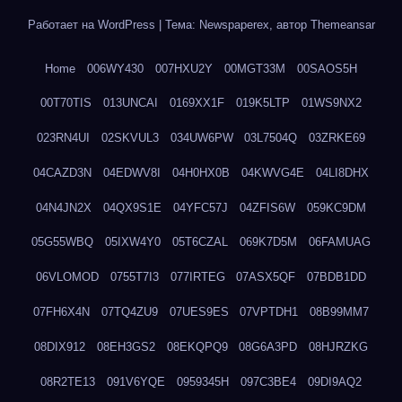
Работает на WordPress
|
Тема: Newspaperex, автор
Themeansar
Home
006WY430
007HXU2Y
00MGT33M
00SAOS5H
00T70TIS
013UNCAI
0169XX1F
019K5LTP
01WS9NX2
023RN4UI
02SKVUL3
034UW6PW
03L7504Q
03ZRKE69
04CAZD3N
04EDWV8I
04H0HX0B
04KWVG4E
04LI8DHX
04N4JN2X
04QX9S1E
04YFC57J
04ZFIS6W
059KC9DM
05G55WBQ
05IXW4Y0
05T6CZAL
069K7D5M
06FAMUAG
06VLOMOD
0755T7I3
077IRTEG
07ASX5QF
07BDB1DD
07FH6X4N
07TQ4ZU9
07UES9ES
07VPTDH1
08B99MM7
08DIX912
08EH3GS2
08EKQPQ9
08G6A3PD
08HJRZKG
08R2TE13
091V6YQE
0959345H
097C3BE4
09DI9AQ2