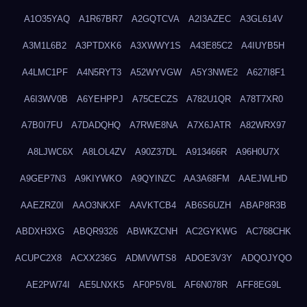
A1O35YAQ
A1R67BR7
A2GQTCVA
A2I3AZEC
A3GL614V
A3M1L6B2
A3PTDXK6
A3XWWY1S
A43E85C2
A4IUYB5H
A4LMC1PF
A4N5RYT3
A52WYVGW
A5Y3NWE2
A627I8F1
A6I3WV0B
A6YEHPPJ
A75CECZS
A782U1QR
A78T7XR0
A7B0I7FU
A7DADQHQ
A7RWE8NA
A7X6JATR
A82WRX97
A8LJWC6X
A8LOL4ZV
A90Z37DL
A913466R
A96H0U7X
A9GEP7N3
A9KIYWKO
A9QYINZC
AA3A68FM
AAEJWLHD
AAEZRZ0I
AAO3NKXF
AAVKTCB4
AB6S6UZH
ABAP8R3B
ABDXH3XG
ABQR9326
ABWKZCNH
AC2GYKWG
AC768CHK
ACUPC2X8
ACXX236G
ADMVWTS8
ADOE3V3Y
ADQOJYQO
AE2PW74I
AE5LNXK5
AF0P5V8L
AF6N078R
AFF8EG9L