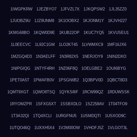
1IWGPKRW
1JEZBYO7
1JFVZL7X
1JKQPSW2
1JL35ZZ0
1JUOBZ9U
1JZ9UNM8
1K1OOBX2
1KJONM1Y
1KJVH227
1KMG68BO
1KQW0D9E
1KUB22OP
1KUC7YQ5
1KVUSEU1
1L0EECVC
1L92C1GM
1LO2KT45
1LVWMXC9
1MF16JX6
1MZGQ4D3
1N3AELFF
1N3R82X5
1NERJOY9
1NIN2DXO
1NIPGIQG
1NTYF4RH
1NZ06F8Q
1OELGBE2
1OUI6BYG
1PET0A5T
1PMAFB0V
1PSGIWB2
1Q3BPV0D
1QBCT8D3
1QMT9XGT
1QWO8TSQ
1QYKS8IF
1RCW99QZ
1RDUWSSK
1RYOMZPR
1SFXG5XT
1SSBXDLO
1SZ258AV
1T04TFO9
1T3A32QI
1TQ4XCLI
1URGFNU5
1USMDQTI
1USXOD9C
1UTQO46Q
1UXXH5X4
1V2M00OW
1VHOFJ5Z
1VLGOT3L