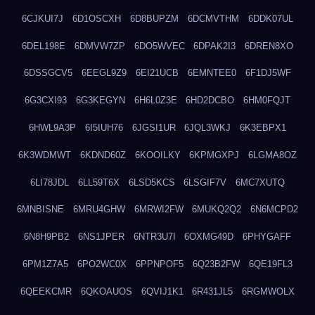
6CJKUI7J
6D1OSCXH
6D8BUPZM
6DCMVTHM
6DDK07UL
6DEL198E
6DMVW7ZP
6DO5WVEC
6DPAK2I3
6DREN8XO
6DSSGCV5
6EEGL9Z9
6EI21UCB
6EMNTEE0
6F1DJ5WF
6G3CXI93
6G3KEGYN
6H6L0Z3E
6HD2DCBO
6HM0FQJT
6HWL9A3P
6I5IUH76
6JGSI1UR
6JQL3WKJ
6K3EBPX1
6K3WDMWT
6KDND60Z
6KOOILKY
6KPMGXPJ
6LGMA8OZ
6LI78JDL
6LL59T6X
6LSD5KCS
6LSGIF7V
6MC7XUTQ
6MNBISNE
6MRU4GHW
6MRWI2FW
6MUKQ2Q2
6N6MCPD2
6N8H9PB2
6NS1JPER
6NTR3U7I
6OXMG49D
6PHYGAFF
6PM1Z7A5
6PO2WC0X
6PPNPOF5
6Q23B2FW
6QE19FL3
6QEEKCMR
6QKOAUOS
6QVIJ1K1
6R431JL5
6RGMWOLX