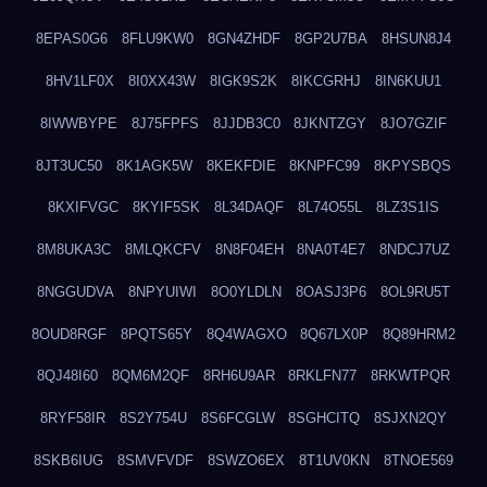
8EPAS0G6
8FLU9KW0
8GN4ZHDF
8GP2U7BA
8HSUN8J4
8HV1LF0X
8I0XX43W
8IGK9S2K
8IKCGRHJ
8IN6KUU1
8IWWBYPE
8J75FPFS
8JJDB3C0
8JKNTZGY
8JO7GZIF
8JT3UC50
8K1AGK5W
8KEKFDIE
8KNPFC99
8KPYSBQS
8KXIFVGC
8KYIF5SK
8L34DAQF
8L74O55L
8LZ3S1IS
8M8UKA3C
8MLQKCFV
8N8F04EH
8NA0T4E7
8NDCJ7UZ
8NGGUDVA
8NPYUIWI
8O0YLDLN
8OASJ3P6
8OL9RU5T
8OUD8RGF
8PQTS65Y
8Q4WAGXO
8Q67LX0P
8Q89HRM2
8QJ48I60
8QM6M2QF
8RH6U9AR
8RKLFN77
8RKWTPQR
8RYF58IR
8S2Y754U
8S6FCGLW
8SGHCITQ
8SJXN2QY
8SKB6IUG
8SMVFVDF
8SWZO6EX
8T1UV0KN
8TNOE569