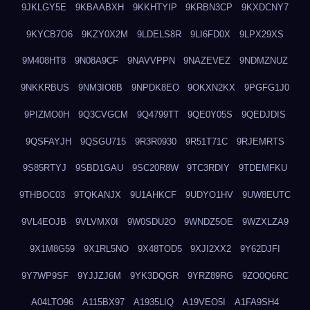
9JKLGY5E
9KBAABXH
9KKHTYIP
9KRBN3CP
9KXDCNY7
9KYCB7O6
9KZY0X2M
9LDELS8R
9LI6FD0X
9LPX29XS
9M408HT8
9N08A9CF
9NAVVPPN
9NAZEVEZ
9NDMZNUZ
9NKKRBUS
9NM3IO8B
9NPDK8EO
9OKXN2KX
9PGFG1J0
9PIZMO0H
9Q3CVGCM
9Q4799TT
9QE0Y05S
9QEDJDIS
9QSFAYJH
9QSGU715
9R3R0930
9R51T71C
9RJEMRTS
9S85RTYJ
9SBD1GAU
9SC20R8W
9TC3RDIY
9TDEMFKU
9THBOC03
9TQKANJX
9U1AHKCF
9UDYO1HV
9UW8EUTC
9VL4EOJB
9VLVMX0I
9W0SDU2O
9WNDZ5OE
9WZXLZA9
9X1M8G59
9X1RL5NO
9X48TOD5
9XJI2XX2
9Y62DJFI
9Y7WP9SF
9YJJZJ6M
9YK3DQGR
9YRZ89RG
9ZO0Q6RC
A04LTO96
A115BX97
A1935LIQ
A19VEO5I
A1FA9SH4