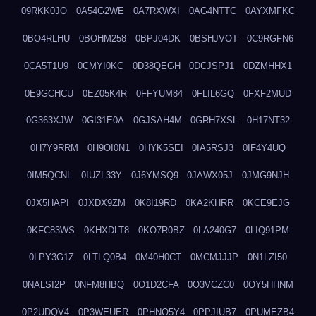
09RKK0JO
0A54G2WE
0A7RXWXI
0AG4NTTC
0AYXMFKC
0BO4RLHU
0BOHM258
0BPJ04DK
0BSHJVOT
0C9RGFN6
0CA5T1U9
0CMYI0KC
0D38QEGH
0DCJSPJ1
0DZMHHX1
0E9GCHCU
0EZ05K4R
0FFYUM84
0FLIL6GQ
0FXF2MUD
0G363XJW
0GI31E0A
0GJSAH4M
0GRH7XSL
0H17NT32
0H7Y9RRM
0H9OI0N1
0HYK5SEI
0IA5RSJ3
0IF4Y4UQ
0IM5QCNL
0IUZL33Y
0J6YMSQ9
0JAWX05J
0JMG9NJH
0JX5HAPI
0JXDX9ZM
0K8I19RD
0KA2KHRR
0KCE9EJG
0KFC83WS
0KHXDLT8
0KO7R0BZ
0LA240G7
0LIQ91PM
0LPY3G1Z
0LTLQ0B4
0M40H0CT
0MCMJJJP
0N1LZI50
0NALSI2P
0NFM8HBQ
0O1D2CFA
0O3VCZC0
0OY5HHNM
0P2UDQV4
0P3WEUER
0PHNO5Y4
0PPJIUB7
0PUMEZB4