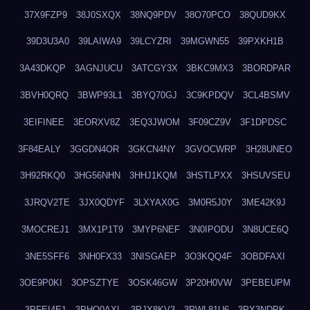
37X9FZP9
38J0SXQX
38NQ9PDV
38O70PCO
38QUD9KX
39D3U3A0
39LAIWA9
39LCYZRI
39MGWN55
39PXKH1B
3A43DKQP
3AGNJUCU
3ATCGY3X
3BKC9MX3
3BORDPAR
3BVH0QRQ
3BWP93L1
3BYQ70GJ
3C9KPDQV
3CL4BSMV
3EIFINEE
3EORXV8Z
3EQ3JWOM
3F09CZ9V
3F1DPDSC
3F84EALY
3GGDN4OR
3GKCN4NY
3GVOCWRP
3H28UNEO
3H92RKQ0
3HG56NHN
3HHJ1KQM
3HSTLPXX
3HSUVSEU
3JRQV2TE
3JX0QDYF
3LXYAX0G
3M0R5J0Y
3ME42K9J
3MOCREJ1
3MX1P1T9
3MYP6NEF
3N0IPODU
3N8UCE6Q
3NE5SFF6
3NH0FX33
3NISGAEP
3O3KQQ4F
3OBDFAXI
3OE9P0KI
3OPSZTYE
3OSK46GW
3P20H0VW
3PEBEUPM
3PFEI4E1
3PHQ0AXL
3PJX8KV3
3PWL81U6
3PX3NDPK