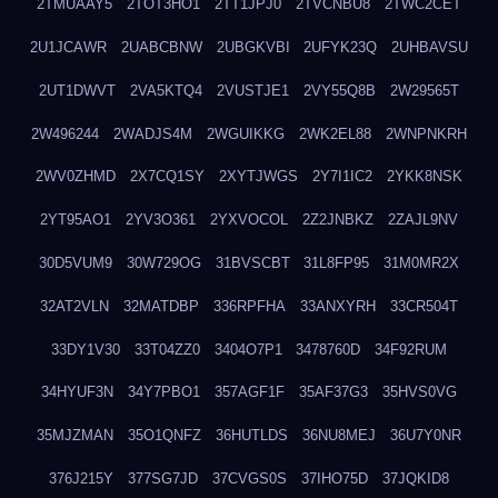
2TMUAAY5
2TOT3HO1
2TT1JPJ0
2TVCNBU8
2TWC2CET
2U1JCAWR
2UABCBNW
2UBGKVBI
2UFYK23Q
2UHBAVSU
2UT1DWVT
2VA5KTQ4
2VUSTJE1
2VY55Q8B
2W29565T
2W496244
2WADJS4M
2WGUIKKG
2WK2EL88
2WNPNKRH
2WV0ZHMD
2X7CQ1SY
2XYTJWGS
2Y7I1IC2
2YKK8NSK
2YT95AO1
2YV3O361
2YXVOCOL
2Z2JNBKZ
2ZAJL9NV
30D5VUM9
30W729OG
31BVSCBT
31L8FP95
31M0MR2X
32AT2VLN
32MATDBP
336RPFHA
33ANXYRH
33CR504T
33DY1V30
33T04ZZ0
3404O7P1
3478760D
34F92RUM
34HYUF3N
34Y7PBO1
357AGF1F
35AF37G3
35HVS0VG
35MJZMAN
35O1QNFZ
36HUTLDS
36NU8MEJ
36U7Y0NR
376J215Y
377SG7JD
37CVGS0S
37IHO75D
37JQKID8