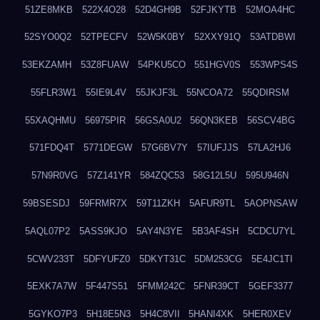
51ZE8MKB
522X4O28
52D4GH9B
52FJKYTB
52MOA4HC
52SYO0Q2
52TPECFV
52W5K0BY
52XXY91Q
53ATDBWI
53EKZAMH
53Z8FUAW
54PKU5CO
551HGV0S
553WPS4S
55FLR3W1
55IE9L4V
55JKJF3L
55NCOA72
55QDIRSM
55XAQHMU
56975PIR
56GSA0U2
56QN3KEB
56SCV4BG
571FDQ4T
5771DEGW
57G6BV7Y
57IUFJJS
57LA2HJ6
57N9R0VG
57Z141YR
584ZQC53
58G12L5U
595U946N
59BSESDJ
59FRMR7X
59T11ZKH
5AFUR9TL
5AOPNSAW
5AQL07P2
5ASS9KJO
5AY4N3YE
5B3AF4SH
5CDCU7YL
5CWV233T
5DFYUFZ0
5DKYT31C
5DM253CG
5E4JC1TI
5EXK7A7W
5F447S51
5FMM242C
5FNR39CT
5GEF3377
5GYKO7P3
5H18E5N3
5H4C8VII
5HANI4XK
5HER0XEV