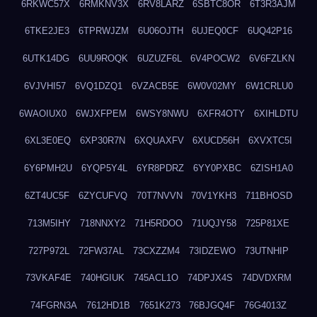
6RKWC57X
6RMKNV3X
6RV8LARZ
6SBTC8OR
6T3R3AJM
6TKE2JE3
6TPRWJZM
6U06OJTH
6UJEQ0CF
6UQ42P16
6UTK14DG
6UU9ROQK
6UZUZF6L
6V4POCW2
6V6FZLKN
6VJVHI57
6VQ1DZQ1
6VZACB5E
6W0V02MY
6W1CRLU0
6WAOIUX0
6WJXFPEM
6WSY8NWU
6XFR4OTY
6XIHLDTU
6XL3E0EQ
6XP30R7N
6XQUAXFV
6XUCD56H
6XVXTC5I
6Y6PMH2U
6YQP5Y4L
6YR8PDRZ
6YY0PXBC
6ZISH1A0
6ZT4UC5F
6ZYCUFVQ
70T7NVVN
70V1YKH3
711BHOSD
713M5IHY
718NNXY2
71H5RDOO
71UQJY58
725P81XE
727P972L
72FW37AL
73CXZZM4
73IDZEWO
73UTNHIP
73VKAF4E
740HGIUK
745ACL1O
74DPJX4S
74DVDXRM
74FGRN3A
7612HD1B
7651K273
76BJGQ4F
76G4013Z