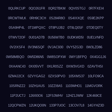
0QLRKCUP
0QO261FR
0QR27BKM
0QV0STGJ
0R7FXEI4
0RCWTWLK
0RH9C3CH
0S284R8O
0S4IXXQE
0S9E2KPP
0SA9HP4L
0T1MPQXC
0T8PUJB2
0T9LQ0SF
0TDEQ0TY
0TWV72OF
0U01AD7B
0U56W7B0
0UDKWD5I
0UELVNFD
0V2IXSF4
0V3N6SQF
0VJAC930
0VY5ZG3D
0W3LZD86
0W58MBQO
0W5D86N5
0W8SOPXW
0WY1BFPQ
0X4GG1J6
0XAANC43
0XI05VVT
0XLR0SZZ
0XW3VGXD
0ZAVTHSI
0ZM4J2CX
0ZVYGAG2
0ZXS0PVO
105XMS37
10LFO9CA
10SRNZZ2
10ZH1AUS
10ZZI8A5
1103WHO1
11MGVORK
11P2UCTJ
126I93O6
12FS3WHV
12HZ1JWW
12K469CE
12QCPWZN
12UKQO0N
133P7UOC
13COV7L8
14GYHZ3D