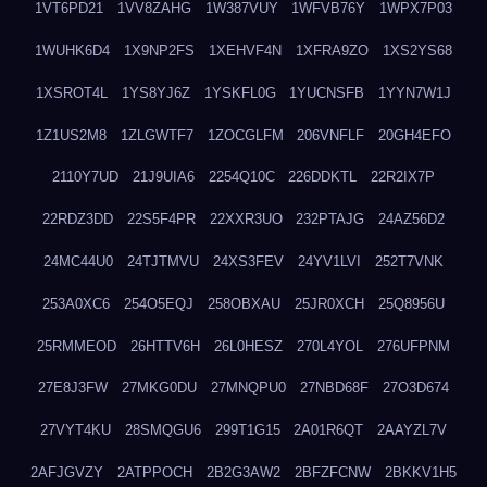
1VT6PD21
1VV8ZAHG
1W387VUY
1WFVB76Y
1WPX7P03
1WUHK6D4
1X9NP2FS
1XEHVF4N
1XFRA9ZO
1XS2YS68
1XSROT4L
1YS8YJ6Z
1YSKFL0G
1YUCNSFB
1YYN7W1J
1Z1US2M8
1ZLGWTF7
1ZOCGLFM
206VNFLF
20GH4EFO
2110Y7UD
21J9UIA6
2254Q10C
226DDKTL
22R2IX7P
22RDZ3DD
22S5F4PR
22XXR3UO
232PTAJG
24AZ56D2
24MC44U0
24TJTMVU
24XS3FEV
24YV1LVI
252T7VNK
253A0XC6
254O5EQJ
258OBXAU
25JR0XCH
25Q8956U
25RMMEOD
26HTTV6H
26L0HESZ
270L4YOL
276UFPNM
27E8J3FW
27MKG0DU
27MNQPU0
27NBD68F
27O3D674
27VYT4KU
28SMQGU6
299T1G15
2A01R6QT
2AAYZL7V
2AFJGVZY
2ATPPOCH
2B2G3AW2
2BFZFCNW
2BKKV1H5