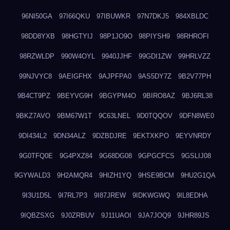
96NI50GA
97I66QKU
97IBUWKR
97N7DKJ5
984XBLDC
98DD8YXB
98HGTYIJ
98P1JO9O
98PIYSH9
98RHROFI
98RZWLDP
990W4OYL
9940JJHF
99GDI1ZW
99HRLVZZ
99NJVYC8
9AEIGFHX
9AJPFPA0
9AS5DY7Z
9B2V77PH
9B4CT9PZ
9BEYVG9H
9BGYPM4O
9BIRO8AZ
9BJ6RL38
9BKZ7AVO
9BM67W1T
9C63LNEL
9D0TQQOV
9DFN8WE0
9DI434L2
9DN34ALZ
9DZBDJRE
9EKTXKPO
9EYVNRDY
9G0TFQ0E
9G4PXZ84
9G68DG08
9GPGCFCS
9GSLIJ08
9GYWALD3
9H2AMQR4
9HIZH1YQ
9HSE9BCM
9HU2G1QA
9I3U1D5L
9I7RL7P3
9I87JREW
9IDKWGWQ
9IL8EDHA
9IQBZSXG
9J0ZRBUV
9J11UAOI
9JA7JOQ9
9JHR89JS