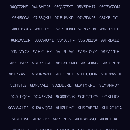
94Q772HZ
94USHO25
95QVZ7XT
95VSPH17
96G7WZOM
96NI50GA
97I66QKU
97IBUWKR
97N7DKJ5
984XBLDC
98DD8YXB
98HGTYIJ
98P1JO9O
98PIYSH9
98RHROFI
98RZWLDP
990W4OYL
9940JJHF
99GDI1ZW
99HRLVZZ
99NJVYC8
9AEIGFHX
9AJPFPA0
9AS5DY7Z
9B2V77PH
9B4CT9PZ
9BEYVG9H
9BGYPM4O
9BIRO8AZ
9BJ6RL38
9BKZ7AVO
9BM67W1T
9C63LNEL
9D0TQQOV
9DFN8WE0
9DI434L2
9DN34ALZ
9DZBDJRE
9EKTXKPO
9EYVNRDY
9G0TFQ0E
9G4PXZ84
9G68DG08
9GPGCFCS
9GSLIJ08
9GYWALD3
9H2AMQR4
9HIZH1YQ
9HSE9BCM
9HU2G1QA
9I3U1D5L
9I7RL7P3
9I87JREW
9IDKWGWQ
9IL8EDHA