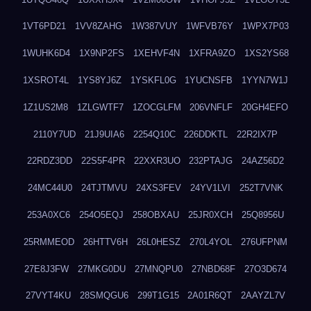
1VT6PD21
1VV8ZAHG
1W387VUY
1WFVB76Y
1WPX7P03
1WUHK6D4
1X9NP2FS
1XEHVF4N
1XFRA9ZO
1XS2YS68
1XSROT4L
1YS8YJ6Z
1YSKFL0G
1YUCNSFB
1YYN7W1J
1Z1US2M8
1ZLGWTF7
1ZOCGLFM
206VNFLF
20GH4EFO
2110Y7UD
21J9UIA6
2254Q10C
226DDKTL
22R2IX7P
22RDZ3DD
22S5F4PR
22XXR3UO
232PTAJG
24AZ56D2
24MC44U0
24TJTMVU
24XS3FEV
24YV1LVI
252T7VNK
253A0XC6
254O5EQJ
258OBXAU
25JR0XCH
25Q8956U
25RMMEOD
26HTTV6H
26L0HESZ
270L4YOL
276UFPNM
27E8J3FW
27MKG0DU
27MNQPU0
27NBD68F
27O3D674
27VYT4KU
28SMQGU6
299T1G15
2A01R6QT
2AAYZL7V