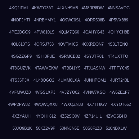
4KQJIFMI
4KWTO3AT
4LXNH9M8
4M8RR8DW
4NNSAVOG
4NOFJHTI
4NRBYMY1
4O9WC0SL
4ORR508B
4P5VX889
4PE2DGG9
4PW810LS
4Q1M7Q60
4QAHYG43
4QHYCH8B
4QL610TS
4QRSJ753
4QVTMIC5
4QXRDQN7
4S31TENQ
4SGZZGF9
4SHI3FUE
4SRMCB32
4SYJTR01
4T4UXTTO
4T8GUZVK
4TAWVEKW
4TBBI1Y5
4TJ1ASNW
4TPTYC45
4TSJ6PJX
4U48QGQ2
4UMM8LXA
4UNHPQM1
4URT243L
4VFMWJZ0
4VGSLXPJ
4VJZYO02
4VNW7KSQ
4W6ZE1F7
4WP2PW82
4WQWQXX8
4WXQZN38
4X7TT8GV
4XYOT662
4XZYAUHI
4YQHH612
4Z52SO0V
4ZP14UIL
4ZVGSBH0
50JO9B1K
50KZ2V9P
50NNJN5E
50S8F1Z0
510NBX1W