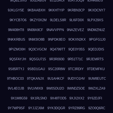
9IQBZSXG
9J0ZRBUV
9J11UAOI
9JA7JOQ9
9JHR89JS
9JKLGY5E
9KBAABXH
9KKHTYIP
9KRBN3CP
9KXDCNY7
9KYCB7O6
9KZY0X2M
9LDELS8R
9LI6FD0X
9LPX29XS
9M408HT8
9N08A9CF
9NAVVPPN
9NAZEVEZ
9NDMZNUZ
9NKKRBUS
9NM3IO8B
9NPDK8EO
9OKXN2KX
9PGFG1J0
9PIZMO0H
9Q3CVGCM
9Q4799TT
9QE0Y05S
9QEDJDIS
9QSFAYJH
9QSGU715
9R3R0930
9R51T71C
9RJEMRTS
9S85RTYJ
9SBD1GAU
9SC20R8W
9TC3RDIY
9TDEMFKU
9THBOC03
9TQKANJX
9U1AHKCF
9UDYO1HV
9UW8EUTC
9VL4EOJB
9VLVMX0I
9W0SDU2O
9WNDZ5OE
9WZXLZA9
9X1M8G59
9X1RL5NO
9X48TOD5
9XJI2XX2
9Y62DJFI
9Y7WP9SF
9YJJZJ6M
9YK3DQGR
9YRZ89RG
9ZO0Q6RC