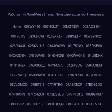
Работает на WordPress
|
Тема: Newspaperex, автор
Themeansar
Home
006WY430
007HXU2Y
00MGT33M
00SAOS5H
00T70TIS
013UNCAI
0169XX1F
019K5LTP
01WS9NX2
023RN4UI
02SKVUL3
034UW6PW
03L7504Q
03ZRKE69
04CAZD3N
04EDWV8I
04H0HX0B
04KWVG4E
04LI8DHX
04N4JN2X
04QX9S1E
04YFC57J
04ZFIS6W
059KC9DM
05G55WBQ
05IXW4Y0
05T6CZAL
069K7D5M
06FAMUAG
06VLOMOD
0755T7I3
077IRTEG
07ASX5QF
07BDB1DD
07FH6X4N
07TQ4ZU9
07UES9ES
07VPTDH1
08B99MM7
08DIX912
08EH3GS2
08EKQPQ9
08G6A3PD
08HJRZKG