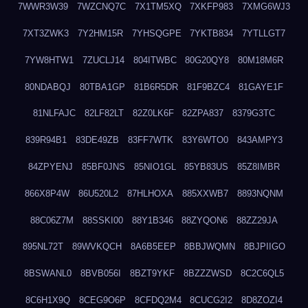
7WWR3W39
7WZCNQ7C
7X1TM5XQ
7XKFP983
7XMG6WJ3
7XT3ZWK3
7Y2HM15R
7YHSQGPE
7YKTB834
7YTLLGT7
7YW8HTW1
7ZUCLJ14
804ITWBC
80G20QY8
80M18M6R
80NDABQJ
80TBA1GP
81B6R5DR
81F9BZC4
81GAYE1F
81NLFAJC
82LF82LT
82Z0LK6F
82ZPA837
8379G3TC
839R94B1
83DE49ZB
83FF7WTK
83Y6WTO0
843AMPY3
84ZPYENJ
85BF0JNS
85NIO1GL
85YB83US
85Z8IMBR
866X8P4W
86U520L2
87HLHOXA
885XXWB7
8893NQNM
88C06Z7M
88SSKI00
88Y1B346
88ZYQON6
88ZZ29JA
895NL72T
89WVKQCH
8A6B5EEP
8BBJWQMN
8BJPIIGO
8BSWANL0
8BVB056I
8BZT9YKF
8BZZZWSD
8C2C6QL5
8C6H1X9Q
8CEG9O6P
8CFDQ2M4
8CUCG2I2
8D8ZOZI4