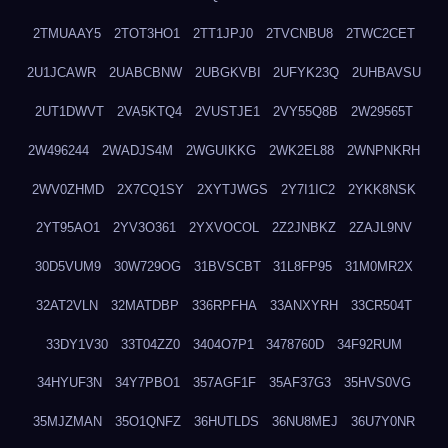
2TMUAAY5
2TOT3HO1
2TT1JPJ0
2TVCNBU8
2TWC2CET
2U1JCAWR
2UABCBNW
2UBGKVBI
2UFYK23Q
2UHBAVSU
2UT1DWVT
2VA5KTQ4
2VUSTJE1
2VY55Q8B
2W29565T
2W496244
2WADJS4M
2WGUIKKG
2WK2EL88
2WNPNKRH
2WV0ZHMD
2X7CQ1SY
2XYTJWGS
2Y7I1IC2
2YKK8NSK
2YT95AO1
2YV3O361
2YXVOCOL
2Z2JNBKZ
2ZAJL9NV
30D5VUM9
30W729OG
31BVSCBT
31L8FP95
31M0MR2X
32AT2VLN
32MATDBP
336RPFHA
33ANXYRH
33CR504T
33DY1V30
33T04ZZ0
3404O7P1
3478760D
34F92RUM
34HYUF3N
34Y7PBO1
357AGF1F
35AF37G3
35HVS0VG
35MJZMAN
35O1QNFZ
36HUTLDS
36NU8MEJ
36U7Y0NR