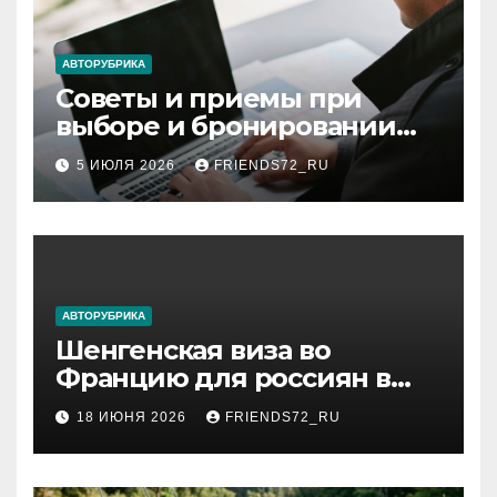
АВТОРУБРИКА
Советы и приемы при
выборе и бронировании
авиабилетов
5 ИЮЛЯ 2026
FRIENDS72_RU
АВТОРУБРИКА
Шенгенская виза во
Францию для россиян в
2026 году: сроки от 3 дней
18 ИЮНЯ 2026
FRIENDS72_RU
и список необходимых
документов