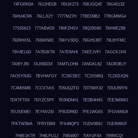
74FGRN3A
7612HD1B
7651K273
76BJGQ4F
76G4013Z
76HU4CRK
76LLJI2Y
7777M27H
77BED9B2
77BGMMG4
77S55623
77TABW20
780FZHSV
78Q29S80
78XWEZ88
792RHX5L
7939XN0C
796YV3DQ
79GHS38T
79L8YFMC
79V4EL6D
7A7B2KTK
7A7E8AHI
7AEEJVFI
7AGCKJXN
7AIBYJBI
7AJR6D3X
7AMTLOH9
7ANGKL8Z
7AOR3BJY
7AOSYN3G
7BVHAFGY
7C26C5EC
7C2S58N1
7C2XDJQN
7C4MI5MB
7CCV7IAS
7D5UQZFD
7D73WX32
7DULR9YN
7DXTFT0X
7DYZC5PF
7E0NDNH1
7EDB4H4S
7EE3M9WJ
7EUSEMEI
7EYNVZ6I
7FB2DR6D
7FE1WG6S
7FGV6NG8
7FKTW3MA
7FRYD8I9
7FX48QP3
7GDV0B8J
7GER99GF
7H8E1KTR
7H8LPLGJ
7I854907
7IAYUF4X
7IRRICQI