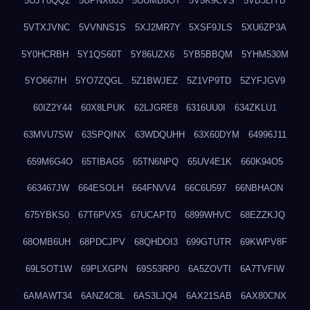
5UJY0QQ2
5UPNX603
5UUMB8OT
5V5K9CVS
5VB3LIYB
5VTXJVNC
5VVNNS1S
5XJ2MR7Y
5XSF9JLS
5XU6ZP3A
5Y0HCRBH
5Y1QS60T
5Y86UZX6
5YB5BBQM
5YHM530M
5YO667IH
5YO7ZQGL
5Z1BWJEZ
5Z1VP9TD
5ZYFJGV9
60IZ2Y44
60X8LPUK
62LJGRE8
6316UU0I
634ZKLU1
63MVU7SW
63SPQINX
63WDQUHH
63X60DYM
64996J11
659M6G4O
65TIBAG5
65TN6NPQ
65UV4E1K
660K94O5
663467JW
664ESOLH
664FNVV4
66C6U597
66NBHAON
675YBKS0
67T6PVX5
67UCAPT0
6899WHVC
68EZZKJQ
68OMB6UH
68PDCJPV
68QHDOI3
699GTUTR
69KWPV8F
69LSOT1W
69PLXGPN
69S53RP0
6A5ZOVTI
6A7TVFIW
6AMAWT34
6ANZ4C8L
6AS3LJQ4
6AX21SAB
6AX80CNX