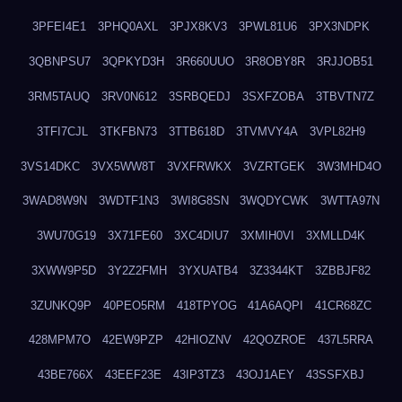
3PFEI4E1
3PHQ0AXL
3PJX8KV3
3PWL81U6
3PX3NDPK
3QBNPSU7
3QPKYD3H
3R660UUO
3R8OBY8R
3RJJOB51
3RM5TAUQ
3RV0N612
3SRBQEDJ
3SXFZOBA
3TBVTN7Z
3TFI7CJL
3TKFBN73
3TTB618D
3TVMVY4A
3VPL82H9
3VS14DKC
3VX5WW8T
3VXFRWKX
3VZRTGEK
3W3MHD4O
3WAD8W9N
3WDTF1N3
3WI8G8SN
3WQDYCWK
3WTTA97N
3WU70G19
3X71FE60
3XC4DIU7
3XMIH0VI
3XMLLD4K
3XWW9P5D
3Y2Z2FMH
3YXUATB4
3Z3344KT
3ZBBJF82
3ZUNKQ9P
40PEO5RM
418TPYOG
41A6AQPI
41CR68ZC
428MPM7O
42EW9PZP
42HIOZNV
42QOZROE
437L5RRA
43BE766X
43EEF23E
43IP3TZ3
43OJ1AEY
43SSFXBJ