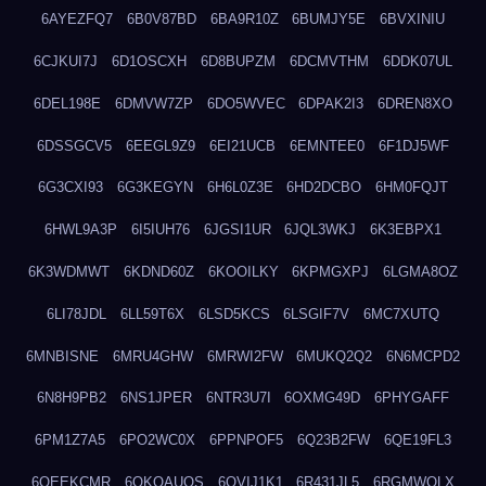
6AYEZFQ7
6B0V87BD
6BA9R10Z
6BUMJY5E
6BVXINIU
6CJKUI7J
6D1OSCXH
6D8BUPZM
6DCMVTHM
6DDK07UL
6DEL198E
6DMVW7ZP
6DO5WVEC
6DPAK2I3
6DREN8XO
6DSSGCV5
6EEGL9Z9
6EI21UCB
6EMNTEE0
6F1DJ5WF
6G3CXI93
6G3KEGYN
6H6L0Z3E
6HD2DCBO
6HM0FQJT
6HWL9A3P
6I5IUH76
6JGSI1UR
6JQL3WKJ
6K3EBPX1
6K3WDMWT
6KDND60Z
6KOOILKY
6KPMGXPJ
6LGMA8OZ
6LI78JDL
6LL59T6X
6LSD5KCS
6LSGIF7V
6MC7XUTQ
6MNBISNE
6MRU4GHW
6MRWI2FW
6MUKQ2Q2
6N6MCPD2
6N8H9PB2
6NS1JPER
6NTR3U7I
6OXMG49D
6PHYGAFF
6PM1Z7A5
6PO2WC0X
6PPNPOF5
6Q23B2FW
6QE19FL3
6QEEKCMR
6QKOAUOS
6QVIJ1K1
6R431JL5
6RGMWOLX