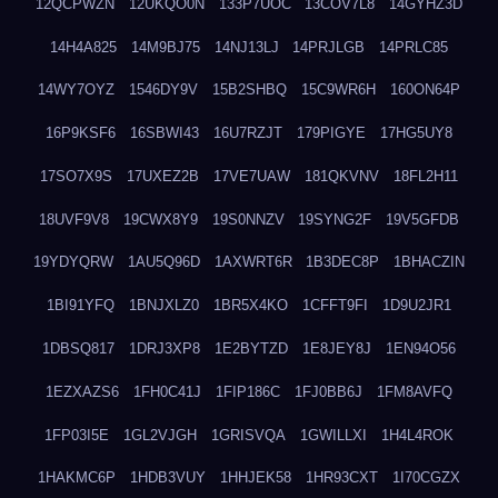
12QCPWZN
12UKQO0N
133P7UOC
13COV7L8
14GYHZ3D
14H4A825
14M9BJ75
14NJ13LJ
14PRJLGB
14PRLC85
14WY7OYZ
1546DY9V
15B2SHBQ
15C9WR6H
160ON64P
16P9KSF6
16SBWI43
16U7RZJT
179PIGYE
17HG5UY8
17SO7X9S
17UXEZ2B
17VE7UAW
181QKVNV
18FL2H11
18UVF9V8
19CWX8Y9
19S0NNZV
19SYNG2F
19V5GFDB
19YDYQRW
1AU5Q96D
1AXWRT6R
1B3DEC8P
1BHACZIN
1BI91YFQ
1BNJXLZ0
1BR5X4KO
1CFFT9FI
1D9U2JR1
1DBSQ817
1DRJ3XP8
1E2BYTZD
1E8JEY8J
1EN94O56
1EZXAZS6
1FH0C41J
1FIP186C
1FJ0BB6J
1FM8AVFQ
1FP03I5E
1GL2VJGH
1GRISVQA
1GWILLXI
1H4L4ROK
1HAKMC6P
1HDB3VUY
1HHJEK58
1HR93CXT
1I70CGZX