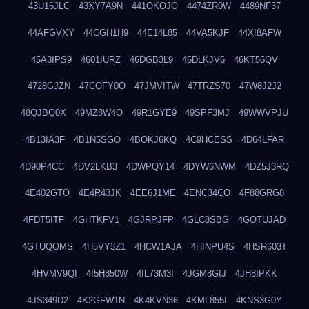
43U16JLC
43XY7A9N
441OKOJO
4474ZR0W
4489NF37
44AFGVXY
44CGH1H9
44E14L85
44VA5KJF
44XI8AFW
45A3IPS9
4601IURZ
46DGB3L9
46DLKJV6
46KT56QV
4728GJZN
47CQFY0O
47JMVITW
47TRZS70
47W8J2J2
48QJBQ0X
49MZ8W4O
49R1GYE9
49SPF3MJ
49WWVPJU
4B13IA3F
4B1N5SGO
4BOKJ6KQ
4C9HCESS
4D64LFAR
4D90P4CC
4DV2LKB3
4DWPQY14
4DYW6NWM
4DZ5J3RQ
4E402GTO
4E4R43JK
4EE6J1ME
4ENC34CO
4F88GRG8
4FDT5ITF
4GHTKFV1
4GJRPJFP
4GLC8SBG
4GOTUJAD
4GTUQOMS
4H5VY3Z1
4HCW1AJA
4HINPU4S
4HSR603T
4HVMV9QI
4I5H850W
4IL73M3I
4JGM8GIJ
4JH8IPKK
4JS349D2
4K2GFW1N
4K4KVN36
4KML855I
4KNS3G0Y