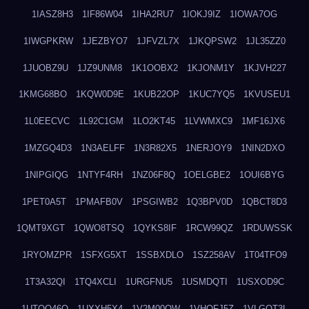
1IASZ8H3
1IF86W04
1IHA2RU7
1IOKJ9IZ
1IOWA7OG
1IWGPKRW
1JEZBYO7
1JFVZL7X
1JKQPSW2
1JL35ZZ0
1JUOBZ9U
1JZ9UNM8
1K1OOBX2
1KJONM1Y
1KJVH227
1KMG68BO
1KQW0D9E
1KUB22OP
1KUC7YQ5
1KVUSEU1
1L0EECVC
1L92C1GM
1LO2KT45
1LVWMXC9
1MF16JX6
1MZGQ4D3
1N3AELFF
1N3R82X5
1NERJOY9
1NIN2DXO
1NIPGIQG
1NTYF4RH
1NZ06F8Q
1OELGBE2
1OUI6BYG
1PET0A5T
1PMAFB0V
1PSGIWB2
1Q3BPV0D
1QBCT8D3
1QMT9XGT
1QWO8TSQ
1QYKS8IF
1RCW99QZ
1RDUWSSK
1RYOMZPR
1SFXG5XT
1SSBXDLO
1SZ258AV
1T04TFO9
1T3A32QI
1TQ4XCLI
1URGFNU5
1USMDQTI
1USXOD9C
1UTQO46Q
1UXXH5X4
1V2M00OW
1VHOFJ5Z
1VLGOT3L