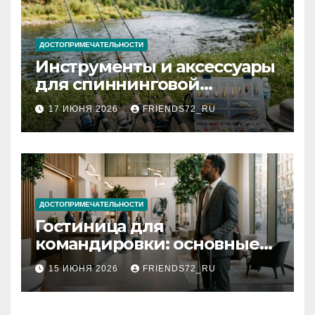
ДОСТОПРИМЕЧАТЕЛЬНОСТИ
Инструменты и аксессуары
для спиннинговой
рыбалки: назначение и
17 ИЮНЯ 2026
FRIENDS72_RU
типы
ДОСТОПРИМЕЧАТЕЛЬНОСТИ
Гостиница для
командировки: основные
критерии выбора
15 ИЮНЯ 2026
FRIENDS72_RU