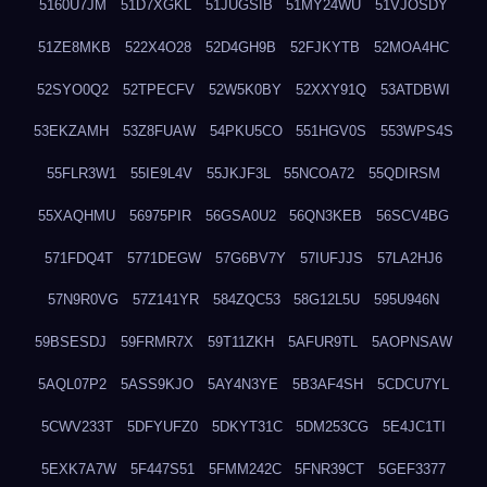
5160U7JM
51D7XGKL
51JUGSIB
51MY24WU
51VJOSDY
51ZE8MKB
522X4O28
52D4GH9B
52FJKYTB
52MOA4HC
52SYO0Q2
52TPECFV
52W5K0BY
52XXY91Q
53ATDBWI
53EKZAMH
53Z8FUAW
54PKU5CO
551HGV0S
553WPS4S
55FLR3W1
55IE9L4V
55JKJF3L
55NCOA72
55QDIRSM
55XAQHMU
56975PIR
56GSA0U2
56QN3KEB
56SCV4BG
571FDQ4T
5771DEGW
57G6BV7Y
57IUFJJS
57LA2HJ6
57N9R0VG
57Z141YR
584ZQC53
58G12L5U
595U946N
59BSESDJ
59FRMR7X
59T11ZKH
5AFUR9TL
5AOPNSAW
5AQL07P2
5ASS9KJO
5AY4N3YE
5B3AF4SH
5CDCU7YL
5CWV233T
5DFYUFZ0
5DKYT31C
5DM253CG
5E4JC1TI
5EXK7A7W
5F447S51
5FMM242C
5FNR39CT
5GEF3377