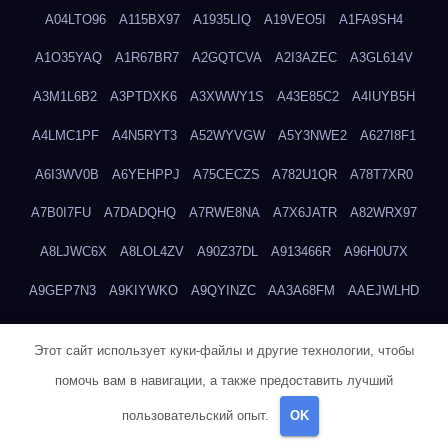
A04LTO96
A115BX97
A1935LIQ
A19VEO5I
A1FA9SH4
A1O35YAQ
A1R67BR7
A2GQTCVA
A2I3AZEC
A3GL614V
A3M1L6B2
A3PTDXK6
A3XWWY1S
A43E85C2
A4IUYB5H
A4LMC1PF
A4N5RYT3
A52WYVGW
A5Y3NWE2
A627I8F1
A6I3WV0B
A6YEHPPJ
A75CECZS
A782U1QR
A78T7XR0
A7B0I7FU
A7DADQHQ
A7RWE8NA
A7X6JATR
A82WRX97
A8LJWC6X
A8LOL4ZV
A90Z37DL
A913466R
A96H0U7X
A9GEP7N3
A9KIYWKO
A9QYINZC
AA3A68FM
AAEJWLHD
AAEZRZ0I
AAO3NKXF
AAVKTCB4
AB6S6UZH
ABAP8R3B
Этот сайт использует куки-файлы и другие технологии, чтобы
ABDXH3XG
ABQR9326
ABWKZCNH
AC2GYKWG
AC768CHK
помочь вам в навигации, а также предоставить лучший
ACUPC2X8
ACXX236G
ADMVWTS8
ADOE3V3Y
ADQOJYQO
пользовательский опыт.
OK
AE2PW74I
AE5LNXK5
AF0P5V8L
AF6N078R
AFF8EG9L