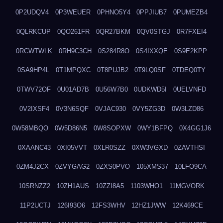
0P2UDQV4
0P3WEUER
0PHNO5Y4
0PPJIUB7
0PUMEZB4
0QLRKCUP
0QO261FR
0QR27BKM
0QV0STGJ
0R7FXEI4
0RCWTWLK
0RH9C3CH
0S284R8O
0S4IXXQE
0S9E2KPP
0SA9HP4L
0T1MPQXC
0T8PUJB2
0T9LQ0SF
0TDEQ0TY
0TWV72OF
0U01AD7B
0U56W7B0
0UDKWD5I
0UELVNFD
0V2IXSF4
0V3N6SQF
0VJAC930
0VY5ZG3D
0W3LZD86
0W58MBQO
0W5D86N5
0W8SOPXW
0WY1BFPQ
0X4GG1J6
0XAANC43
0XI05VVT
0XLR0SZZ
0XW3VGXD
0ZAVTHSI
0ZM4J2CX
0ZVYGAG2
0ZXS0PVO
105XMS37
10LFO9CA
10SRNZZ2
10ZH1AUS
10ZZI8A5
1103WHO1
11MGVORK
11P2UCTJ
126I93O6
12FS3WHV
12HZ1JWW
12K469CE