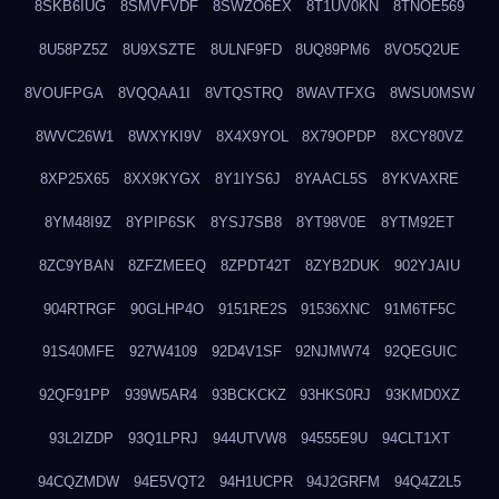
8SKB6IUG
8SMVFVDF
8SWZO6EX
8T1UV0KN
8TNOE569
8U58PZ5Z
8U9XSZTE
8ULNF9FD
8UQ89PM6
8VO5Q2UE
8VOUFPGA
8VQQAA1I
8VTQSTRQ
8WAVTFXG
8WSU0MSW
8WVC26W1
8WXYKI9V
8X4X9YOL
8X79OPDP
8XCY80VZ
8XP25X65
8XX9KYGX
8Y1IYS6J
8YAACL5S
8YKVAXRE
8YM48I9Z
8YPIP6SK
8YSJ7SB8
8YT98V0E
8YTM92ET
8ZC9YBAN
8ZFZMEEQ
8ZPDT42T
8ZYB2DUK
902YJAIU
904RTRGF
90GLHP4O
9151RE2S
91536XNC
91M6TF5C
91S40MFE
927W4109
92D4V1SF
92NJMW74
92QEGUIC
92QF91PP
939W5AR4
93BCKCKZ
93HKS0RJ
93KMD0XZ
93L2IZDP
93Q1LPRJ
944UTVW8
94555E9U
94CLT1XT
94CQZMDW
94E5VQT2
94H1UCPR
94J2GRFM
94Q4Z2L5