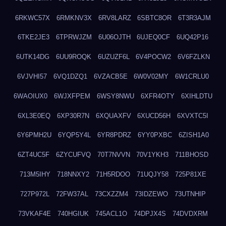
6RKWC57X
6RMKNV3X
6RV8LARZ
6SBTC8OR
6T3R3AJM
6TKE2JE3
6TPRWJZM
6U06OJTH
6UJEQ0CF
6UQ42P16
6UTK14DG
6UU9ROQK
6UZUZF6L
6V4POCW2
6V6FZLKN
6VJVHI57
6VQ1DZQ1
6VZACB5E
6W0V02MY
6W1CRLU0
6WAOIUX0
6WJXFPEM
6WSY8NWU
6XFR4OTY
6XIHLDTU
6XL3E0EQ
6XP30R7N
6XQUAXFV
6XUCD56H
6XVXTC5I
6Y6PMH2U
6YQP5Y4L
6YR8PDRZ
6YY0PXBC
6ZISH1A0
6ZT4UC5F
6ZYCUFVQ
70T7NVVN
70V1YKH3
711BHOSD
713M5IHY
718NNXY2
71H5RDOO
71UQJY58
725P81XE
727P972L
72FW37AL
73CXZZM4
73IDZEWO
73UTNHIP
73VKAF4E
740HGIUK
745ACL1O
74DPJX4S
74DVDXRM