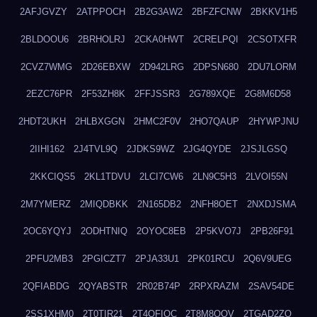
2AFJGVZY
2ATPPOCH
2B2G3AW2
2BFZFCNW
2BKKV1H5
2BLDOOU6
2BRHOLRJ
2CKA0HWT
2CRELPQI
2CSOTXFR
2CVZ7WMG
2D26EBXW
2D942LRG
2DPSN680
2DU7LORM
2EZC76PR
2F53ZH8K
2FFJSSR3
2G789XQE
2G8M6D58
2HDT2UKH
2HLBXGGN
2HMC2F0V
2HO7QAUP
2HYWPJNU
2IIHI162
2J4TVL9Q
2JDKS9WZ
2JG4QYDE
2JSJLGSQ
2KKCIQS5
2KL1TDVU
2LCI7CW6
2LN9C5H3
2LVOI55N
2M7YMERZ
2MIQDBKK
2N165DB2
2NFH8OET
2NXDJSMA
2OC6YQYJ
2ODHTNIQ
2OYOC8EB
2P5KVO7J
2PB26F91
2PFU2MB3
2PGICZT7
2PJA33U1
2PK01RCU
2Q6V9UEG
2QFIABDG
2QYABSTR
2R02B74P
2RPXRAZM
2SAV54DE
2SS1XHM0
2T0TIR21
2T4QFIOC
2T8M8OOV
2TGAD2ZO