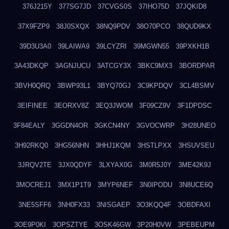
376J215Y
377SG7JD
37CVGS0S
37IHO75D
37JQKID8
37X9FZP9
38J0SXQX
38NQ9PDV
38O70PCO
38QUD9KX
39D3U3A0
39LAIWA9
39LCYZRI
39MGWN55
39PXKH1B
3A43DKQP
3AGNJUCU
3ATCGY3X
3BKC9MX3
3BORDPAR
3BVH0QRQ
3BWP93L1
3BYQ70GJ
3C9KPDQV
3CL4BSMV
3EIFINEE
3EORXV8Z
3EQ3JWOM
3F09CZ9V
3F1DPDSC
3F84EALY
3GGDN4OR
3GKCN4NY
3GVOCWRP
3H28UNEO
3H92RKQ0
3HG56NHN
3HHJ1KQM
3HSTLPXX
3HSUVSEU
3JRQV2TE
3JX0QDYF
3LXYAX0G
3M0R5J0Y
3ME42K9J
3MOCREJ1
3MX1P1T9
3MYP6NEF
3N0IPODU
3N8UCE6Q
3NE5SFF6
3NH0FX33
3NISGAEP
3O3KQQ4F
3OBDFAXI
3OE9P0KI
3OPSZTYE
3OSK46GW
3P20H0VW
3PEBEUPM