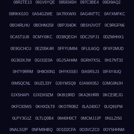
08R2TE13
091V6YQE
0959345H
097C3BE4
09DI9AQ2
09RKK0JO
0A54G2WE
0A7RXWXI
0AG4NTTC
0AYXMFKC
0BO4RLHU
0BOHM258
0BPJ04DK
0BSHJVOT
0C9RGFN6
0CA5T1U9
0CMYI0KC
0D38QEGH
0DCJSPJ1
0DZMHHX1
0E9GCHCU
0EZ05K4R
0FFYUM84
0FLIL6GQ
0FXF2MUD
0G363XJW
0GI31E0A
0GJSAH4M
0GRH7XSL
0H17NT32
0H7Y9RRM
0H9OI0N1
0HYK5SEI
0IA5RSJ3
0IF4Y4UQ
0IM5QCNL
0IUZL33Y
0J6YMSQ9
0JAWX05J
0JMG9NJH
0JX5HAPI
0JXDX9ZM
0K8I19RD
0KA2KHRR
0KCE9EJG
0KFC83WS
0KHXDLT8
0KO7R0BZ
0LA240G7
0LIQ91PM
0LPY3G1Z
0LTLQ0B4
0M40H0CT
0MCMJJJP
0N1LZI50
0NALSI2P
0NFM8HBQ
0O1D2CFA
0O3VCZC0
0OY5HHNM