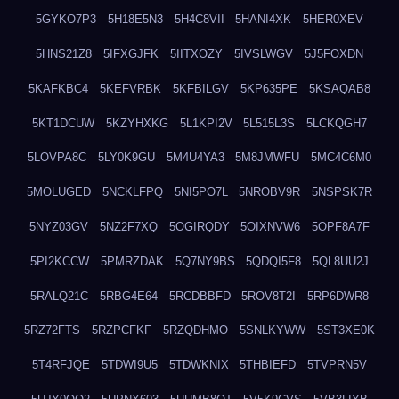
5GYKO7P3
5H18E5N3
5H4C8VII
5HANI4XK
5HER0XEV
5HNS21Z8
5IFXGJFK
5IITXOZY
5IVSLWGV
5J5FOXDN
5KAFKBC4
5KEFVRBK
5KFBILGV
5KP635PE
5KSAQAB8
5KT1DCUW
5KZYHXKG
5L1KPI2V
5L515L3S
5LCKQGH7
5LOVPA8C
5LY0K9GU
5M4U4YA3
5M8JMWFU
5MC4C6M0
5MOLUGED
5NCKLFPQ
5NI5PO7L
5NROBV9R
5NSPSK7R
5NYZ03GV
5NZ2F7XQ
5OGIRQDY
5OIXNVW6
5OPF8A7F
5PI2KCCW
5PMRZDAK
5Q7NY9BS
5QDQI5F8
5QL8UU2J
5RALQ21C
5RBG4E64
5RCDBBFD
5ROV8T2I
5RP6DWR8
5RZ72FTS
5RZPCFKF
5RZQDHMO
5SNLKYWW
5ST3XE0K
5T4RFJQE
5TDWI9U5
5TDWKNIX
5THBIEFD
5TVPRN5V