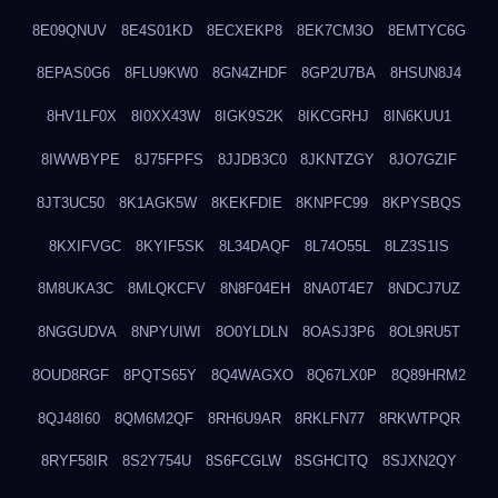
8E09QNUV
8E4S01KD
8ECXEKP8
8EK7CM3O
8EMTYC6G
8EPAS0G6
8FLU9KW0
8GN4ZHDF
8GP2U7BA
8HSUN8J4
8HV1LF0X
8I0XX43W
8IGK9S2K
8IKCGRHJ
8IN6KUU1
8IWWBYPE
8J75FPFS
8JJDB3C0
8JKNTZGY
8JO7GZIF
8JT3UC50
8K1AGK5W
8KEKFDIE
8KNPFC99
8KPYSBQS
8KXIFVGC
8KYIF5SK
8L34DAQF
8L74O55L
8LZ3S1IS
8M8UKA3C
8MLQKCFV
8N8F04EH
8NA0T4E7
8NDCJ7UZ
8NGGUDVA
8NPYUIWI
8O0YLDLN
8OASJ3P6
8OL9RU5T
8OUD8RGF
8PQTS65Y
8Q4WAGXO
8Q67LX0P
8Q89HRM2
8QJ48I60
8QM6M2QF
8RH6U9AR
8RKLFN77
8RKWTPQR
8RYF58IR
8S2Y754U
8S6FCGLW
8SGHCITQ
8SJXN2QY