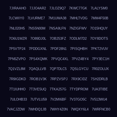
7JIRAAHO
7JJO4AR2
7JLOZ9Q7
7KWC77GK
7LALYSM0
7LCWIIY0
7LVURME7
7M1UWA38
7MHLTVDG
7MM4F50B
7NL020H5
7NS5N00M
7NSA9LFN
7NZIGFWV
7O15HQUY
7O6U1WZR
7O89DJ0L
7OB253FZ
7ODLM7D2
7OY8DOTS
7P5VTP24
7PDDGXNL
7PDF28N1
7PISQHBH
7PKT2VUV
7PN5ZVPO
7PS4XQMK
7PVQC4XL
7PVZ4BY4
7PY3EC1H
7Q1VZL8M
7QAQLLVB
7QP7DLC5
7QSLGYCU
7R0ZOLUX
7R9IGDKD
7ROB1V3K
7RPZVSPJ
7RX9CIDZ
7SH2DRLB
7T1IUHHO
7T3VE5UQ
7TKA257G
7TYDPROM
7UA3TIBE
7ULOHB33
7UTVLU59
7V2MI6BF
7V37GO5C
7V513WU4
7VACJZDW
7WHDQ1JB
7WHY4Z0N
7WQXY6L4
7WRFNCB0