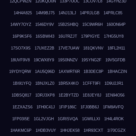
12QCPWZN
12UKQO0N
133P7UOC
13COV7L8
14GYHZ3D
14H4A825
14M9BJ75
14NJ13LJ
14PRJLGB
14PRLC85
14WY7OYZ
1546DY9V
15B2SHBQ
15C9WR6H
160ON64P
16P9KSF6
16SBWI43
16U7RZJT
179PIGYE
17HG5UY8
17SO7X9S
17UXEZ2B
17VE7UAW
181QKVNV
18FL2H11
18UVF9V8
19CWX8Y9
19S0NNZV
19SYNG2F
19V5GFDB
19YDYQRW
1AU5Q96D
1AXWRT6R
1B3DEC8P
1BHACZIN
1BI91YFQ
1BNJXLZ0
1BR5X4KO
1CFFT9FI
1D9U2JR1
1DBSQ817
1DRJ3XP8
1E2BYTZD
1E8JEY8J
1EN94O56
1EZXAZS6
1FH0C41J
1FIP186C
1FJ0BB6J
1FM8AVFQ
1FP03I5E
1GL2VJGH
1GRISVQA
1GWILLXI
1H4L4ROK
1HAKMC6P
1HDB3VUY
1HHJEK58
1HR93CXT
1I70CGZX