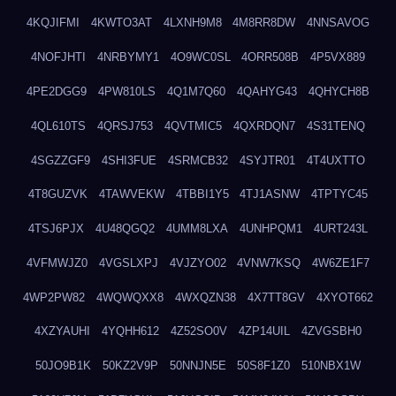
4KQJIFMI
4KWTO3AT
4LXNH9M8
4M8RR8DW
4NNSAVOG
4NOFJHTI
4NRBYMY1
4O9WC0SL
4ORR508B
4P5VX889
4PE2DGG9
4PW810LS
4Q1M7Q60
4QAHYG43
4QHYCH8B
4QL610TS
4QRSJ753
4QVTMIC5
4QXRDQN7
4S31TENQ
4SGZZGF9
4SHI3FUE
4SRMCB32
4SYJTR01
4T4UXTTO
4T8GUZVK
4TAWVEKW
4TBBI1Y5
4TJ1ASNW
4TPTYC45
4TSJ6PJX
4U48QGQ2
4UMM8LXA
4UNHPQM1
4URT243L
4VFMWJZ0
4VGSLXPJ
4VJZYO02
4VNW7KSQ
4W6ZE1F7
4WP2PW82
4WQWQXX8
4WXQZN38
4X7TT8GV
4XYOT662
4XZYAUHI
4YQHH612
4Z52SO0V
4ZP14UIL
4ZVGSBH0
50JO9B1K
50KZ2V9P
50NNJN5E
50S8F1Z0
510NBX1W