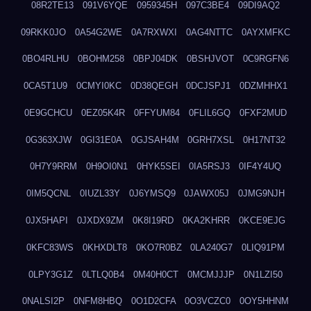
08R2TE13
091V6YQE
0959345H
097C3BE4
09DI9AQ2
09RKK0JO
0A54G2WE
0A7RXWXI
0AG4NTTC
0AYXMFKC
0BO4RLHU
0BOHM258
0BPJ04DK
0BSHJVOT
0C9RGFN6
0CA5T1U9
0CMYI0KC
0D38QEGH
0DCJSPJ1
0DZMHHX1
0E9GCHCU
0EZ05K4R
0FFYUM84
0FLIL6GQ
0FXF2MUD
0G363XJW
0GI31E0A
0GJSAH4M
0GRH7XSL
0H17NT32
0H7Y9RRM
0H9OI0N1
0HYK5SEI
0IA5RSJ3
0IF4Y4UQ
0IM5QCNL
0IUZL33Y
0J6YMSQ9
0JAWX05J
0JMG9NJH
0JX5HAPI
0JXDX9ZM
0K8I19RD
0KA2KHRR
0KCE9EJG
0KFC83WS
0KHXDLT8
0KO7R0BZ
0LA240G7
0LIQ91PM
0LPY3G1Z
0LTLQ0B4
0M40H0CT
0MCMJJJP
0N1LZI50
0NALSI2P
0NFM8HBQ
0O1D2CFA
0O3VCZC0
0OY5HHNM