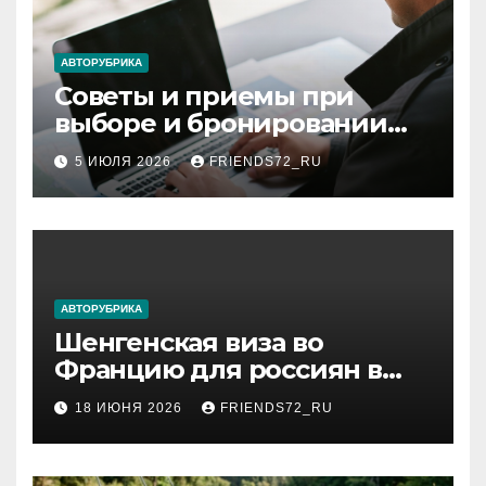
АВТОРУБРИКА
Советы и приемы при
выборе и бронировании
авиабилетов
5 ИЮЛЯ 2026
FRIENDS72_RU
АВТОРУБРИКА
Шенгенская виза во
Францию для россиян в
2026 году: сроки от 3 дней
18 ИЮНЯ 2026
FRIENDS72_RU
и список необходимых
документов