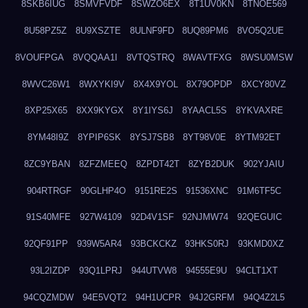
8SKB6IUG
8SMVFVDF
8SWZO6EX
8T1UV0KN
8TNOE569
8U58PZ5Z
8U9XSZTE
8ULNF9FD
8UQ89PM6
8VO5Q2UE
8VOUFPGA
8VQQAA1I
8VTQSTRQ
8WAVTFXG
8WSU0MSW
8WVC26W1
8WXYKI9V
8X4X9YOL
8X79OPDP
8XCY80VZ
8XP25X65
8XX9KYGX
8Y1IYS6J
8YAACL5S
8YKVAXRE
8YM48I9Z
8YPIP6SK
8YSJ7SB8
8YT98V0E
8YTM92ET
8ZC9YBAN
8ZFZMEEQ
8ZPDT42T
8ZYB2DUK
902YJAIU
904RTRGF
90GLHP4O
9151RE2S
91536XNC
91M6TF5C
91S40MFE
927W4109
92D4V1SF
92NJMW74
92QEGUIC
92QF91PP
939W5AR4
93BCKCKZ
93HKS0RJ
93KMD0XZ
93L2IZDP
93Q1LPRJ
944UTVW8
94555E9U
94CLT1XT
94CQZMDW
94E5VQT2
94H1UCPR
94J2GRFM
94Q4Z2L5