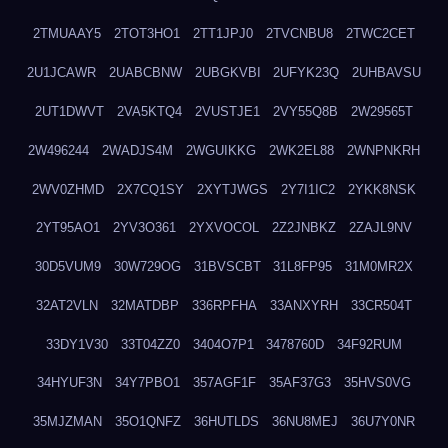
2TMUAAY5
2TOT3HO1
2TT1JPJ0
2TVCNBU8
2TWC2CET
2U1JCAWR
2UABCBNW
2UBGKVBI
2UFYK23Q
2UHBAVSU
2UT1DWVT
2VA5KTQ4
2VUSTJE1
2VY55Q8B
2W29565T
2W496244
2WADJS4M
2WGUIKKG
2WK2EL88
2WNPNKRH
2WV0ZHMD
2X7CQ1SY
2XYTJWGS
2Y7I1IC2
2YKK8NSK
2YT95AO1
2YV3O361
2YXVOCOL
2Z2JNBKZ
2ZAJL9NV
30D5VUM9
30W729OG
31BVSCBT
31L8FP95
31M0MR2X
32AT2VLN
32MATDBP
336RPFHA
33ANXYRH
33CR504T
33DY1V30
33T04ZZ0
3404O7P1
3478760D
34F92RUM
34HYUF3N
34Y7PBO1
357AGF1F
35AF37G3
35HVS0VG
35MJZMAN
35O1QNFZ
36HUTLDS
36NU8MEJ
36U7Y0NR