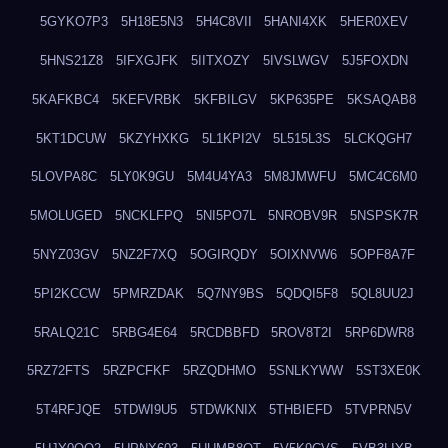
5GYKO7P3
5H18E5N3
5H4C8VII
5HANI4XK
5HER0XEV
5HNS21Z8
5IFXGJFK
5IITXOZY
5IVSLWGV
5J5FOXDN
5KAFKBC4
5KEFVRBK
5KFBILGV
5KP635PE
5KSAQAB8
5KT1DCUW
5KZYHXKG
5L1KPI2V
5L515L3S
5LCKQGH7
5LOVPA8C
5LY0K9GU
5M4U4YA3
5M8JMWFU
5MC4C6M0
5MOLUGED
5NCKLFPQ
5NI5PO7L
5NROBV9R
5NSPSK7R
5NYZ03GV
5NZ2F7XQ
5OGIRQDY
5OIXNVW6
5OPF8A7F
5PI2KCCW
5PMRZDAK
5Q7NY9BS
5QDQI5F8
5QL8UU2J
5RALQ21C
5RBG4E64
5RCDBBFD
5ROV8T2I
5RP6DWR8
5RZ72FTS
5RZPCFKF
5RZQDHMO
5SNLKYWW
5ST3XE0K
5T4RFJQE
5TDWI9U5
5TDWKNIX
5THBIEFD
5TVPRN5V