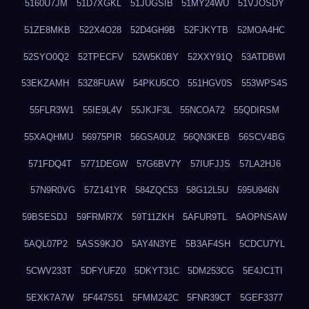
5160U7JM
51D7XGKL
51JUGSIB
51MY24WU
51VJOSDY
51ZE8MKB
522X4O28
52D4GH9B
52FJKYTB
52MOA4HC
52SYO0Q2
52TPECFV
52W5K0BY
52XXY91Q
53ATDBWI
53EKZAMH
53Z8FUAW
54PKU5CO
551HGV0S
553WPS4S
55FLR3W1
55IE9L4V
55JKJF3L
55NCOA72
55QDIRSM
55XAQHMU
56975PIR
56GSA0U2
56QN3KEB
56SCV4BG
571FDQ4T
5771DEGW
57G6BV7Y
57IUFJJS
57LA2HJ6
57N9R0VG
57Z141YR
584ZQC53
58G12L5U
595U946N
59BSESDJ
59FRMR7X
59T11ZKH
5AFUR9TL
5AOPNSAW
5AQL07P2
5ASS9KJO
5AY4N3YE
5B3AF4SH
5CDCU7YL
5CWV233T
5DFYUFZ0
5DKYT31C
5DM253CG
5E4JC1TI
5EXK7A7W
5F447S51
5FMM242C
5FNR39CT
5GEF3377