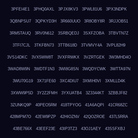
3PFEI4E1
3PHQ0AXL
3PJX8KV3
3PWL81U6
3PX3NDPK
3QBNPSU7
3QPKYD3H
3R660UUO
3R8OBY8R
3RJJOB51
3RM5TAUQ
3RV0N612
3SRBQEDJ
3SXFZOBA
3TBVTN7Z
3TFI7CJL
3TKFBN73
3TTB618D
3TVMVY4A
3VPL82H9
3VS14DKC
3VX5WW8T
3VXFRWKX
3VZRTGEK
3W3MHD4O
3WAD8W9N
3WDTF1N3
3WI8G8SN
3WQDYCWK
3WTTA97N
3WU70G19
3X71FE60
3XC4DIU7
3XMIH0VI
3XMLLD4K
3XWW9P5D
3Y2Z2FMH
3YXUATB4
3Z3344KT
3ZBBJF82
3ZUNKQ9P
40PEO5RM
418TPYOG
41A6AQPI
41CR68ZC
428MPM7O
42EW9PZP
42HIOZNV
42QOZROE
437L5RRA
43BE766X
43EEF23E
43IP3TZ3
43OJ1AEY
43SSFXBJ