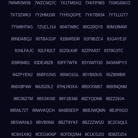
7WWR3W39
7WZCNQ7C
7X1TM5XQ
7XKFP983
7XMG6WJ3
7XT3ZWK3
7Y2HM15R
7YHSQGPE
7YKTB834
7YTLLGT7
7YW8HTW1
7ZUCLJ14
804ITWBC
80G20QY8
80M18M6R
80NDABQJ
80TBA1GP
81B6R5DR
81F9BZC4
81GAYE1F
81NLFAJC
82LF82LT
82Z0LK6F
82ZPA837
8379G3TC
839R94B1
83DE49ZB
83FF7WTK
83Y6WTO0
843AMPY3
84ZPYENJ
85BF0JNS
85NIO1GL
85YB83US
85Z8IMBR
866X8P4W
86U520L2
87HLHOXA
885XXWB7
8893NQNM
88C06Z7M
88SSKI00
88Y1B346
88ZYQON6
88ZZ29JA
895NL72T
89WVKQCH
8A6B5EEP
8BBJWQMN
8BJPIIGO
8BSWANL0
8BVB056I
8BZT9YKF
8BZZZWSD
8C2C6QL5
8C6H1X9Q
8CEG9O6P
8CFDQ2M4
8CUCG2I2
8D8ZOZI4