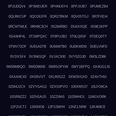
0P2UDQV4
0P3WEUER
0PHNO5Y4
0PPJIUB7
0PUMEZB4
0QLRKCUP
0QO261FR
0QR27BKM
0QV0STGJ
0R7FXEI4
0RCWTWLK
0RH9C3CH
0S284R8O
0S4IXXQE
0S9E2KPP
0SA9HP4L
0T1MPQXC
0T8PUJB2
0T9LQ0SF
0TDEQ0TY
0TWV72OF
0U01AD7B
0U56W7B0
0UDKWD5I
0UELVNFD
0V2IXSF4
0V3N6SQF
0VJAC930
0VY5ZG3D
0W3LZD86
0W58MBQO
0W5D86N5
0W8SOPXW
0WY1BFPQ
0X4GG1J6
0XAANC43
0XI05VVT
0XLR0SZZ
0XW3VGXD
0ZAVTHSI
0ZM4J2CX
0ZVYGAG2
0ZXS0PVO
105XMS37
10LFO9CA
10SRNZZ2
10ZH1AUS
10ZZI8A5
1103WHO1
11MGVORK
11P2UCTJ
126I93O6
12FS3WHV
12HZ1JWW
12K469CE