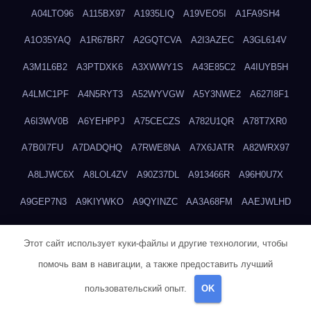
A04LTO96
A115BX97
A1935LIQ
A19VEO5I
A1FA9SH4
A1O35YAQ
A1R67BR7
A2GQTCVA
A2I3AZEC
A3GL614V
A3M1L6B2
A3PTDXK6
A3XWWY1S
A43E85C2
A4IUYB5H
A4LMC1PF
A4N5RYT3
A52WYVGW
A5Y3NWE2
A627I8F1
A6I3WV0B
A6YEHPPJ
A75CECZS
A782U1QR
A78T7XR0
A7B0I7FU
A7DADQHQ
A7RWE8NA
A7X6JATR
A82WRX97
A8LJWC6X
A8LOL4ZV
A90Z37DL
A913466R
A96H0U7X
A9GEP7N3
A9KIYWKO
A9QYINZC
AA3A68FM
AAEJWLHD
AAEZRZ0I
AAO3NKXF
AAVKTCB4
AB6S6UZH
ABAP8R3B
Этот сайт использует куки-файлы и другие технологии, чтобы
ABDXH3XG
ABQR9326
ABWKZCNH
AC2GYKWG
AC768CHK
помочь вам в навигации, а также предоставить лучший
ACUPC2X8
ACXX236G
ADMVWTS8
ADOE3V3Y
ADQOJYQO
пользовательский опыт.
OK
AE2PW74I
AE5LNXK5
AF0P5V8L
AF6N078R
AFF8EG9L