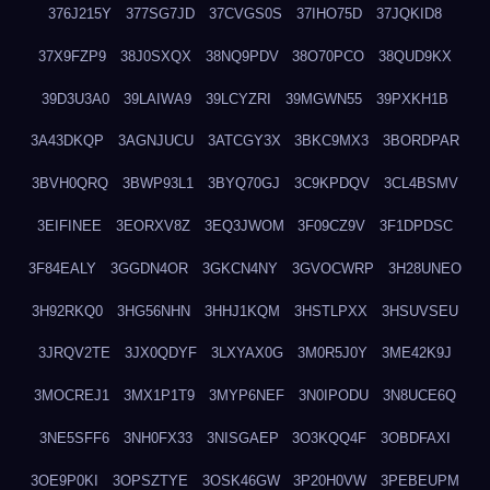
376J215Y
377SG7JD
37CVGS0S
37IHO75D
37JQKID8
37X9FZP9
38J0SXQX
38NQ9PDV
38O70PCO
38QUD9KX
39D3U3A0
39LAIWA9
39LCYZRI
39MGWN55
39PXKH1B
3A43DKQP
3AGNJUCU
3ATCGY3X
3BKC9MX3
3BORDPAR
3BVH0QRQ
3BWP93L1
3BYQ70GJ
3C9KPDQV
3CL4BSMV
3EIFINEE
3EORXV8Z
3EQ3JWOM
3F09CZ9V
3F1DPDSC
3F84EALY
3GGDN4OR
3GKCN4NY
3GVOCWRP
3H28UNEO
3H92RKQ0
3HG56NHN
3HHJ1KQM
3HSTLPXX
3HSUVSEU
3JRQV2TE
3JX0QDYF
3LXYAX0G
3M0R5J0Y
3ME42K9J
3MOCREJ1
3MX1P1T9
3MYP6NEF
3N0IPODU
3N8UCE6Q
3NE5SFF6
3NH0FX33
3NISGAEP
3O3KQQ4F
3OBDFAXI
3OE9P0KI
3OPSZTYE
3OSK46GW
3P20H0VW
3PEBEUPM