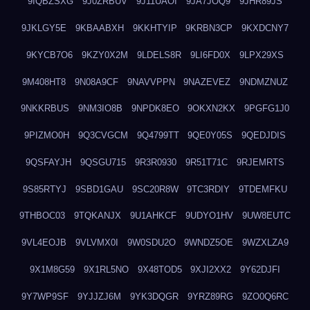
9IQBZSXG
9J0ZRBUV
9J11UAOI
9JA7JOQ9
9JHR89JS
9JKLGY5E
9KBAABXH
9KKHTYIP
9KRBN3CP
9KXDCNY7
9KYCB7O6
9KZY0X2M
9LDELS8R
9LI6FD0X
9LPX29XS
9M408HT8
9N08A9CF
9NAVVPPN
9NAZEVEZ
9NDMZNUZ
9NKKRBUS
9NM3IO8B
9NPDK8EO
9OKXN2KX
9PGFG1J0
9PIZMO0H
9Q3CVGCM
9Q4799TT
9QE0Y05S
9QEDJDIS
9QSFAYJH
9QSGU715
9R3R0930
9R51T71C
9RJEMRTS
9S85RTYJ
9SBD1GAU
9SC20R8W
9TC3RDIY
9TDEMFKU
9THBOC03
9TQKANJX
9U1AHKCF
9UDYO1HV
9UW8EUTC
9VL4EOJB
9VLVMX0I
9W0SDU2O
9WNDZ5OE
9WZXLZA9
9X1M8G59
9X1RL5NO
9X48TOD5
9XJI2XX2
9Y62DJFI
9Y7WP9SF
9YJJZJ6M
9YK3DQGR
9YRZ89RG
9ZO0Q6RC