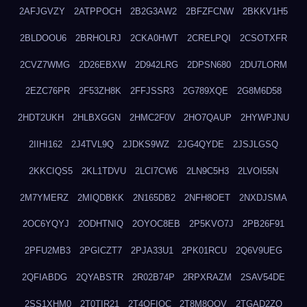
2AFJGVZY
2ATPPOCH
2B2G3AW2
2BFZFCNW
2BKKV1H5
2BLDOOU6
2BRHOLRJ
2CKA0HWT
2CRELPQI
2CSOTXFR
2CVZ7WMG
2D26EBXW
2D942LRG
2DPSN680
2DU7LORM
2EZC76PR
2F53ZH8K
2FFJSSR3
2G789XQE
2G8M6D58
2HDT2UKH
2HLBXGGN
2HMC2F0V
2HO7QAUP
2HYWPJNU
2IIHI162
2J4TVL9Q
2JDKS9WZ
2JG4QYDE
2JSJLGSQ
2KKCIQS5
2KL1TDVU
2LCI7CW6
2LN9C5H3
2LVOI55N
2M7YMERZ
2MIQDBKK
2N165DB2
2NFH8OET
2NXDJSMA
2OC6YQYJ
2ODHTNIQ
2OYOC8EB
2P5KVO7J
2PB26F91
2PFU2MB3
2PGICZT7
2PJA33U1
2PK01RCU
2Q6V9UEG
2QFIABDG
2QYABSTR
2R02B74P
2RPXRAZM
2SAV54DE
2SS1XHM0
2T0TIR21
2T4QFIOC
2T8M8OOV
2TGAD2ZO