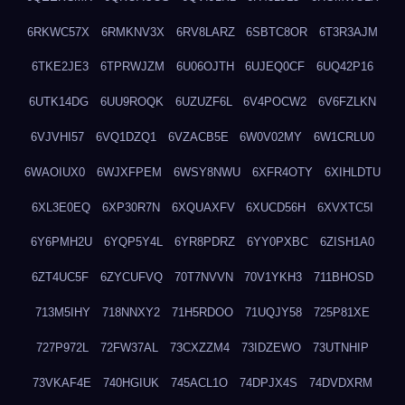
6RKWC57X
6RMKNV3X
6RV8LARZ
6SBTC8OR
6T3R3AJM
6TKE2JE3
6TPRWJZM
6U06OJTH
6UJEQ0CF
6UQ42P16
6UTK14DG
6UU9ROQK
6UZUZF6L
6V4POCW2
6V6FZLKN
6VJVHI57
6VQ1DZQ1
6VZACB5E
6W0V02MY
6W1CRLU0
6WAOIUX0
6WJXFPEM
6WSY8NWU
6XFR4OTY
6XIHLDTU
6XL3E0EQ
6XP30R7N
6XQUAXFV
6XUCD56H
6XVXTC5I
6Y6PMH2U
6YQP5Y4L
6YR8PDRZ
6YY0PXBC
6ZISH1A0
6ZT4UC5F
6ZYCUFVQ
70T7NVVN
70V1YKH3
711BHOSD
713M5IHY
718NNXY2
71H5RDOO
71UQJY58
725P81XE
727P972L
72FW37AL
73CXZZM4
73IDZEWO
73UTNHIP
73VKAF4E
740HGIUK
745ACL1O
74DPJX4S
74DVDXRM