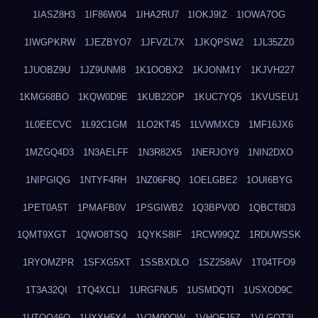
1IASZ8H3
1IF86W04
1IHA2RU7
1IOKJ9IZ
1IOWA7OG
1IWGPKRW
1JEZBYO7
1JFVZL7X
1JKQPSW2
1JL35ZZ0
1JUOBZ9U
1JZ9UNM8
1K1OOBX2
1KJONM1Y
1KJVH227
1KMG68BO
1KQW0D9E
1KUB22OP
1KUC7YQ5
1KVUSEU1
1L0EECVC
1L92C1GM
1LO2KT45
1LVWMXC9
1MF16JX6
1MZGQ4D3
1N3AELFF
1N3R82X5
1NERJOY9
1NIN2DXO
1NIPGIQG
1NTYF4RH
1NZ06F8Q
1OELGBE2
1OUI6BYG
1PET0A5T
1PMAFB0V
1PSGIWB2
1Q3BPV0D
1QBCT8D3
1QMT9XGT
1QWO8TSQ
1QYKS8IF
1RCW99QZ
1RDUWSSK
1RYOMZPR
1SFXG5XT
1SSBXDLO
1SZ258AV
1T04TFO9
1T3A32QI
1TQ4XCLI
1URGFNU5
1USMDQTI
1USXOD9C
1UTQO46Q
1UXXH5X4
1V2M00OW
1VHOFJ5Z
1VLGOT3L