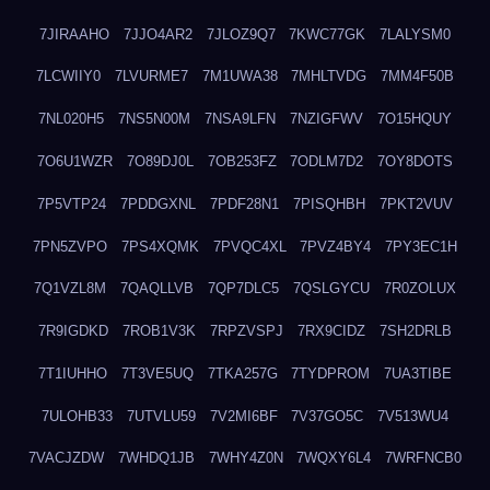
7JIRAAHO
7JJO4AR2
7JLOZ9Q7
7KWC77GK
7LALYSM0
7LCWIIY0
7LVURME7
7M1UWA38
7MHLTVDG
7MM4F50B
7NL020H5
7NS5N00M
7NSA9LFN
7NZIGFWV
7O15HQUY
7O6U1WZR
7O89DJ0L
7OB253FZ
7ODLM7D2
7OY8DOTS
7P5VTP24
7PDDGXNL
7PDF28N1
7PISQHBH
7PKT2VUV
7PN5ZVPO
7PS4XQMK
7PVQC4XL
7PVZ4BY4
7PY3EC1H
7Q1VZL8M
7QAQLLVB
7QP7DLC5
7QSLGYCU
7R0ZOLUX
7R9IGDKD
7ROB1V3K
7RPZVSPJ
7RX9CIDZ
7SH2DRLB
7T1IUHHO
7T3VE5UQ
7TKA257G
7TYDPROM
7UA3TIBE
7ULOHB33
7UTVLU59
7V2MI6BF
7V37GO5C
7V513WU4
7VACJZDW
7WHDQ1JB
7WHY4Z0N
7WQXY6L4
7WRFNCB0