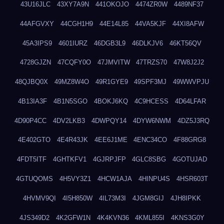
43U16JLC
43XY7A9N
441OKOJO
4474ZR0W
4489NF37
44AFGVXY
44CGH1H9
44E14L85
44VA5KJF
44XI8AFW
45A3IPS9
4601IURZ
46DGB3L9
46DLKJV6
46KT56QV
4728GJZN
47CQFY0O
47JMVITW
47TRZS70
47W8J2J2
48QJBQ0X
49MZ8W4O
49R1GYE9
49SPF3MJ
49WWVPJU
4B13IA3F
4B1N5SGO
4BOKJ6KQ
4C9HCESS
4D64LFAR
4D90P4CC
4DV2LKB3
4DWPQY14
4DYW6NWM
4DZ5J3RQ
4E402GTO
4E4R43JK
4EE6J1ME
4ENC34CO
4F88GRG8
4FDT5ITF
4GHTKFV1
4GJRPJFP
4GLC8SBG
4GOTUJAD
4GTUQOMS
4H5VY3Z1
4HCW1AJA
4HINPU4S
4HSR603T
4HVMV9QI
4I5H850W
4IL73M3I
4JGM8GIJ
4JH8IPKK
4JS349D2
4K2GFW1N
4K4KVN36
4KML855I
4KNS3G0Y