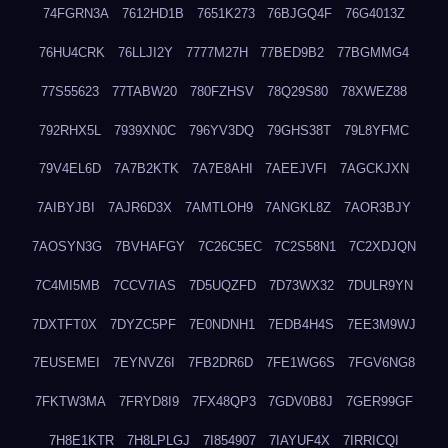
74FGRN3A
7612HD1B
7651K273
76BJGQ4F
76G4013Z
76HU4CRK
76LLJI2Y
7777M27H
77BED9B2
77BGMMG4
77S55623
77TABW20
780FZHSV
78Q29S80
78XWEZ88
792RHX5L
7939XN0C
796YV3DQ
79GHS38T
79L8YFMC
79V4EL6D
7A7B2KTK
7A7E8AHI
7AEEJVFI
7AGCKJXN
7AIBYJBI
7AJR6D3X
7AMTLOH9
7ANGKL8Z
7AOR3BJY
7AOSYN3G
7BVHAFGY
7C26C5EC
7C2S58N1
7C2XDJQN
7C4MI5MB
7CCV7IAS
7D5UQZFD
7D73WX32
7DULR9YN
7DXTFT0X
7DYZC5PF
7E0NDNH1
7EDB4H4S
7EE3M9WJ
7EUSEMEI
7EYNVZ6I
7FB2DR6D
7FE1WG6S
7FGV6NG8
7FKTW3MA
7FRYD8I9
7FX48QP3
7GDV0B8J
7GER99GF
7H8E1KTR
7H8LPLGJ
7I854907
7IAYUF4X
7IRRICQI