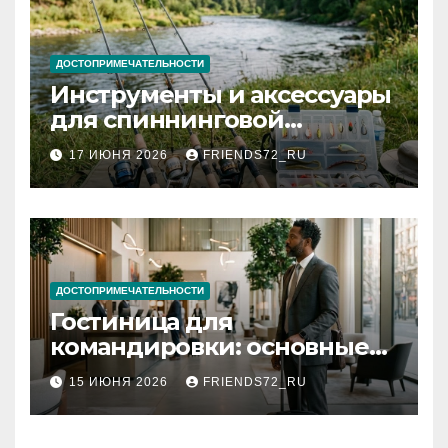
ДОСТОПРИМЕЧАТЕЛЬНОСТИ
Инструменты и аксессуары
для спиннинговой
рыбалки: назначение и
17 ИЮНЯ 2026
FRIENDS72_RU
типы
ДОСТОПРИМЕЧАТЕЛЬНОСТИ
Гостиница для
командировки: основные
критерии выбора
15 ИЮНЯ 2026
FRIENDS72_RU