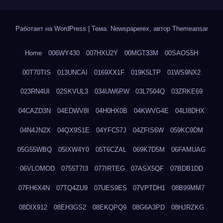
Работает на WordPress
|
Тема: Newspaperex, автор
Themeansar
Home
006WY430
007HXU2Y
00MGT33M
00SAOS5H
00T70TIS
013UNCAI
0169XX1F
019K5LTP
01WS9NX2
023RN4UI
02SKVUL3
034UW6PW
03L7504Q
03ZRKE69
04CAZD3N
04EDWV8I
04H0HX0B
04KWVG4E
04LI8DHX
04N4JN2X
04QX9S1E
04YFC57J
04ZFIS6W
059KC9DM
05G55WBQ
05IXW4Y0
05T6CZAL
069K7D5M
06FAMUAG
06VLOMOD
0755T7I3
077IRTEG
07ASX5QF
07BDB1DD
07FH6X4N
07TQ4ZU9
07UES9ES
07VPTDH1
08B99MM7
08DIX912
08EH3GS2
08EKQPQ9
08G6A3PD
08HJRZKG