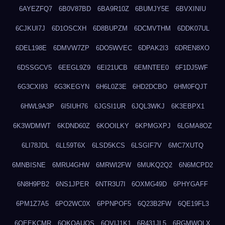
6AYEZFQ7
6B0V87BD
6BA9R10Z
6BUMJY5E
6BVXINIU
6CJKUI7J
6D1OSCXH
6D8BUPZM
6DCMVTHM
6DDK07UL
6DEL198E
6DMVW7ZP
6DO5WVEC
6DPAK2I3
6DREN8XO
6DSSGCV5
6EEGL9Z9
6EI21UCB
6EMNTEE0
6F1DJ5WF
6G3CXI93
6G3KEGYN
6H6L0Z3E
6HD2DCBO
6HM0FQJT
6HWL9A3P
6I5IUH76
6JGSI1UR
6JQL3WKJ
6K3EBPX1
6K3WDMWT
6KDND60Z
6KOOILKY
6KPMGXPJ
6LGMA8OZ
6LI78JDL
6LL59T6X
6LSD5KCS
6LSGIF7V
6MC7XUTQ
6MNBISNE
6MRU4GHW
6MRWI2FW
6MUKQ2Q2
6N6MCPD2
6N8H9PB2
6NS1JPER
6NTR3U7I
6OXMG49D
6PHYGAFF
6PM1Z7A5
6PO2WC0X
6PPNPOF5
6Q23B2FW
6QE19FL3
6QEEKCMR
6QKOAUOS
6QVIJ1K1
6R431JL5
6RGMWOLX