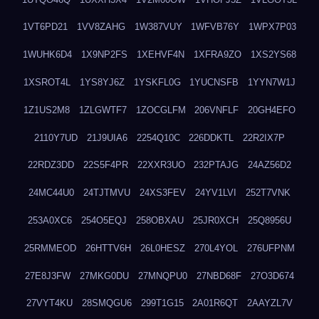
1VT6PD21
1VV8ZAHG
1W387VUY
1WFVB76Y
1WPX7P03
1WUHK6D4
1X9NP2FS
1XEHVF4N
1XFRA9ZO
1XS2YS68
1XSROT4L
1YS8YJ6Z
1YSKFL0G
1YUCNSFB
1YYN7W1J
1Z1US2M8
1ZLGWTF7
1ZOCGLFM
206VNFLF
20GH4EFO
2110Y7UD
21J9UIA6
2254Q10C
226DDKTL
22R2IX7P
22RDZ3DD
22S5F4PR
22XXR3UO
232PTAJG
24AZ56D2
24MC44U0
24TJTMVU
24XS3FEV
24YV1LVI
252T7VNK
253A0XC6
254O5EQJ
258OBXAU
25JR0XCH
25Q8956U
25RMMEOD
26HTTV6H
26L0HESZ
270L4YOL
276UFPNM
27E8J3FW
27MKG0DU
27MNQPU0
27NBD68F
27O3D674
27VYT4KU
28SMQGU6
299T1G15
2A01R6QT
2AAYZL7V