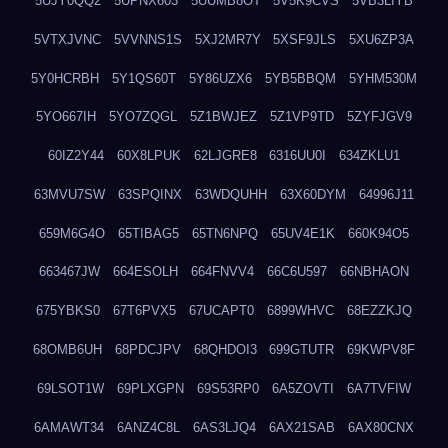
5UJY0QQ2
5UPNX603
5UUMB8OT
5V5K9CVS
5VB3LIYB
5VTXJVNC
5VVNNS1S
5XJ2MR7Y
5XSF9JLS
5XU6ZP3A
5Y0HCRBH
5Y1QS60T
5Y86UZX6
5YB5BBQM
5YHM530M
5YO667IH
5YO7ZQGL
5Z1BWJEZ
5Z1VP9TD
5ZYFJGV9
60IZ2Y44
60X8LPUK
62LJGRE8
6316UU0I
634ZKLU1
63MVU7SW
63SPQINX
63WDQUHH
63X60DYM
64996J11
659M6G4O
65TIBAG5
65TN6NPQ
65UV4E1K
660K94O5
663467JW
664ESOLH
664FNVV4
66C6U597
66NBHAON
675YBKS0
67T6PVX5
67UCAPT0
6899WHVC
68EZZKJQ
68OMB6UH
68PDCJPV
68QHDOI3
699GTUTR
69KWPV8F
69LSOT1W
69PLXGPN
69S53RP0
6A5ZOVTI
6A7TVFIW
6AMAWT34
6ANZ4C8L
6AS3LJQ4
6AX21SAB
6AX80CNX