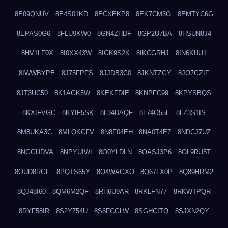
8E09QNUV
8E4S01KD
8ECXEKP8
8EK7CM3O
8EMTYC6G
8EPAS0G6
8FLU9KW0
8GN4ZHDF
8GP2U7BA
8HSUN8J4
8HV1LF0X
8I0XX43W
8IGK9S2K
8IKCGRHJ
8IN6KUU1
8IWWBYPE
8J75FPFS
8JJDB3C0
8JKNTZGY
8JO7GZIF
8JT3UC50
8K1AGK5W
8KEKFDIE
8KNPFC99
8KPYSBQS
8KXIFVGC
8KYIF5SK
8L34DAQF
8L74O55L
8LZ3S1IS
8M8UKA3C
8MLQKCFV
8N8F04EH
8NA0T4E7
8NDCJ7UZ
8NGGUDVA
8NPYUIWI
8O0YLDLN
8OASJ3P6
8OL9RU5T
8OUD8RGF
8PQTS65Y
8Q4WAGXO
8Q67LX0P
8Q89HRM2
8QJ48I60
8QM6M2QF
8RH6U9AR
8RKLFN77
8RKWTPQR
8RYF58IR
8S2Y754U
8S6FCGLW
8SGHCITQ
8SJXN2QY