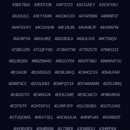
43BE766X
43EEF23E
43IP3TZ3
43OJ1AEY
43SSFXBJ
43U16JLC
43XY7A9N
441OKOJO
4474ZR0W
4489NF37
44AFGVXY
44CGH1H9
44E14L85
44VA5KJF
44XI8AFW
45A3IPS9
4601IURZ
46DGB3L9
46DLKJV6
46KT56QV
4728GJZN
47CQFY0O
47JMVITW
47TRZS70
47W8J2J2
48QJBQ0X
49MZ8W4O
49R1GYE9
49SPF3MJ
49WWVPJU
4B13IA3F
4B1N5SGO
4BOKJ6KQ
4C9HCESS
4D64LFAR
4D90P4CC
4DV2LKB3
4DWPQY14
4DYW6NWM
4DZ5J3RQ
4E402GTO
4E4R43JK
4EE6J1ME
4ENC34CO
4F88GRG8
4FDT5ITF
4GHTKFV1
4GJRPJFP
4GLC8SBG
4GOTUJAD
4GTUQOMS
4H5VY3Z1
4HCW1AJA
4HINPU4S
4HSR603T
4HVMV9QI
4I5H850W
4IL73M3I
4JGM8GIJ
4JH8IPKK