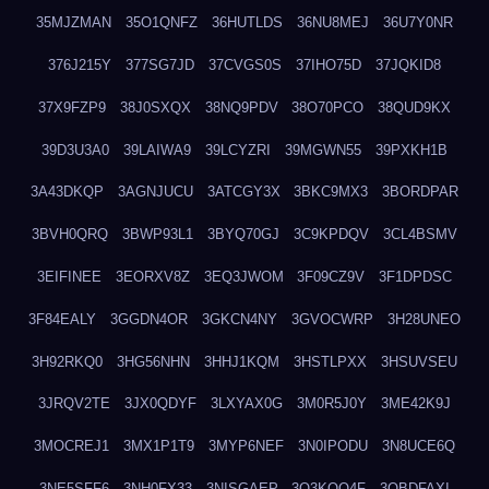
35MJZMAN
35O1QNFZ
36HUTLDS
36NU8MEJ
36U7Y0NR
376J215Y
377SG7JD
37CVGS0S
37IHO75D
37JQKID8
37X9FZP9
38J0SXQX
38NQ9PDV
38O70PCO
38QUD9KX
39D3U3A0
39LAIWA9
39LCYZRI
39MGWN55
39PXKH1B
3A43DKQP
3AGNJUCU
3ATCGY3X
3BKC9MX3
3BORDPAR
3BVH0QRQ
3BWP93L1
3BYQ70GJ
3C9KPDQV
3CL4BSMV
3EIFINEE
3EORXV8Z
3EQ3JWOM
3F09CZ9V
3F1DPDSC
3F84EALY
3GGDN4OR
3GKCN4NY
3GVOCWRP
3H28UNEO
3H92RKQ0
3HG56NHN
3HHJ1KQM
3HSTLPXX
3HSUVSEU
3JRQV2TE
3JX0QDYF
3LXYAX0G
3M0R5J0Y
3ME42K9J
3MOCREJ1
3MX1P1T9
3MYP6NEF
3N0IPODU
3N8UCE6Q
3NE5SFF6
3NH0FX33
3NISGAEP
3O3KQQ4F
3OBDFAXI