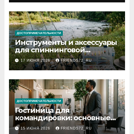
документов
ДОСТОПРИМЕЧАТЕЛЬНОСТИ
Инструменты и аксессуары
для спиннинговой
рыбалки: назначение и
17 ИЮНЯ 2026
FRIENDS72_RU
типы
ДОСТОПРИМЕЧАТЕЛЬНОСТИ
Гостиница для
командировки: основные
критерии выбора
15 ИЮНЯ 2026
FRIENDS72_RU