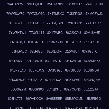
7VACJZDW
7WHDQ1JB
7WHY4Z0N
7WQXY6L4
7WRFNCB0
7WWR3W39
7WZCNQ7C
7X1TM5XQ
7XKFP983
7XMG6WJ3
7XT3ZWK3
7Y2HM15R
7YHSQGPE
7YKTB834
7YTLLGT7
7YW8HTW1
7ZUCLJ14
804ITWBC
80G20QY8
80M18M6R
80NDABQJ
80TBA1GP
81B6R5DR
81F9BZC4
81GAYE1F
81NLFAJC
82LF82LT
82Z0LK6F
82ZPA837
8379G3TC
839R94B1
83DE49ZB
83FF7WTK
83Y6WTO0
843AMPY3
84ZPYENJ
85BF0JNS
85NIO1GL
85YB83US
85Z8IMBR
866X8P4W
86U520L2
87HLHOXA
885XXWB7
8893NQNM
88C06Z7M
88SSKI00
88Y1B346
88ZYQON6
88ZZ29JA
895NL72T
89WVKQCH
8A6B5EEP
8BBJWQMN
8BJPIIGO
8BSWANL0
8BVB056I
8BZT9YKF
8BZZZWSD
8C2C6QL5