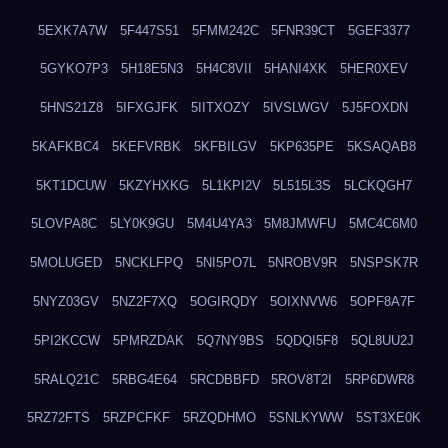
5EXK7A7W
5F447S51
5FMM242C
5FNR39CT
5GEF3377
5GYKO7P3
5H18E5N3
5H4C8VII
5HANI4XK
5HER0XEV
5HNS21Z8
5IFXGJFK
5IITXOZY
5IVSLWGV
5J5FOXDN
5KAFKBC4
5KEFVRBK
5KFBILGV
5KP635PE
5KSAQAB8
5KT1DCUW
5KZYHXKG
5L1KPI2V
5L515L3S
5LCKQGH7
5LOVPA8C
5LY0K9GU
5M4U4YA3
5M8JMWFU
5MC4C6M0
5MOLUGED
5NCKLFPQ
5NI5PO7L
5NROBV9R
5NSPSK7R
5NYZ03GV
5NZ2F7XQ
5OGIRQDY
5OIXNVW6
5OPF8A7F
5PI2KCCW
5PMRZDAK
5Q7NY9BS
5QDQI5F8
5QL8UU2J
5RALQ21C
5RBG4E64
5RCDBBFD
5ROV8T2I
5RP6DWR8
5RZ72FTS
5RZPCFKF
5RZQDHMO
5SNLKYWW
5ST3XE0K