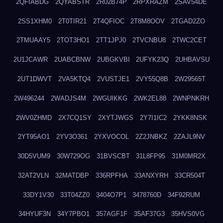
2QFIABDG
2QYABSTR
2R02B74P
2RPXRAZM
2SAV54DE
2SS1XHM0
2T0TIR21
2T4QFIOC
2T8M8OOV
2TGAD2ZO
2TMUAAY5
2TOT3HO1
2TT1JPJ0
2TVCNBU8
2TWC2CET
2U1JCAWR
2UABCBNW
2UBGKVBI
2UFYK23Q
2UHBAVSU
2UT1DWVT
2VA5KTQ4
2VUSTJE1
2VY55Q8B
2W29565T
2W496244
2WADJS4M
2WGUIKKG
2WK2EL88
2WNPNKRH
2WV0ZHMD
2X7CQ1SY
2XYTJWGS
2Y7I1IC2
2YKK8NSK
2YT95AO1
2YV3O361
2YXVOCOL
2Z2JNBKZ
2ZAJL9NV
30D5VUM9
30W729OG
31BVSCBT
31L8FP95
31M0MR2X
32AT2VLN
32MATDBP
336RPFHA
33ANXYRH
33CR504T
33DY1V30
33T04ZZ0
3404O7P1
3478760D
34F92RUM
34HYUF3N
34Y7PBO1
357AGF1F
35AF37G3
35HVS0VG