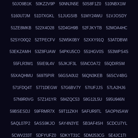
50JO9B1K
50KZ2V9P
50NNJN5E
50S8F1Z0
510NBX1W
5160U7JM
51D7XGKL
51JUGSIB
51MY24WU
51VJOSDY
51ZE8MKB
522X4O28
52D4GH9B
52FJKYTB
52MOA4HC
52SYO0Q2
52TPECFV
52W5K0BY
52XXY91Q
53ATDBWI
53EKZAMH
53Z8FUAW
54PKU5CO
551HGV0S
553WPS4S
55FLR3W1
55IE9L4V
55JKJF3L
55NCOA72
55QDIRSM
55XAQHMU
56975PIR
56GSA0U2
56QN3KEB
56SCV4BG
571FDQ4T
5771DEGW
57G6BV7Y
57IUFJJS
57LA2HJ6
57N9R0VG
57Z141YR
584ZQC53
58G12L5U
595U946N
59BSESDJ
59FRMR7X
59T11ZKH
5AFUR9TL
5AOPNSAW
5AQL07P2
5ASS9KJO
5AY4N3YE
5B3AF4SH
5CDCU7YL
5CWV233T
5DFYUFZ0
5DKYT31C
5DM253CG
5E4JC1TI