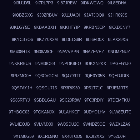
9I3U1D5L
9I7RL7P3
9I87JREW
9IDKWGWQ
9IL8EDHA
9IQBZSXG
9J0ZRBUV
9J11UAOI
9JA7JOQ9
9JHR89JS
9JKLGY5E
9KBAABXH
9KKHTYIP
9KRBN3CP
9KXDCNY7
9KYCB7O6
9KZY0X2M
9LDELS8R
9LI6FD0X
9LPX29XS
9M408HT8
9N08A9CF
9NAVVPPN
9NAZEVEZ
9NDMZNUZ
9NKKRBUS
9NM3IO8B
9NPDK8EO
9OKXN2KX
9PGFG1J0
9PIZMO0H
9Q3CVGCM
9Q4799TT
9QE0Y05S
9QEDJDIS
9QSFAYJH
9QSGU715
9R3R0930
9R51T71C
9RJEMRTS
9S85RTYJ
9SBD1GAU
9SC20R8W
9TC3RDIY
9TDEMFKU
9THBOC03
9TQKANJX
9U1AHKCF
9UDYO1HV
9UW8EUTC
9VL4EOJB
9VLVMX0I
9W0SDU2O
9WNDZ5OE
9WZXLZA9
9X1M8G59
9X1RL5NO
9X48TOD5
9XJI2XX2
9Y62DJFI