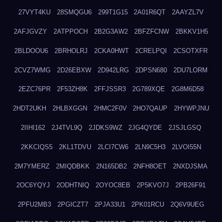
27VYT4KU
28SMQGU6
299T1G15
2A01R6QT
2AAYZL7V
2AFJGVZY
2ATPPOCH
2B2G3AW2
2BFZFCNW
2BKKV1H5
2BLDOOU6
2BRHOLRJ
2CKA0HWT
2CRELPQI
2CSOTXFR
2CVZ7WMG
2D26EBXW
2D942LRG
2DPSN680
2DU7LORM
2EZC76PR
2F53ZH8K
2FFJSSR3
2G789XQE
2G8M6D58
2HDT2UKH
2HLBXGGN
2HMC2F0V
2HO7QAUP
2HYWPJNU
2IIHI162
2J4TVL9Q
2JDKS9WZ
2JG4QYDE
2JSJLGSQ
2KKCIQS5
2KL1TDVU
2LCI7CW6
2LN9C5H3
2LVOI55N
2M7YMERZ
2MIQDBKK
2N165DB2
2NFH8OET
2NXDJSMA
2OC6YQYJ
2ODHTNIQ
2OYOC8EB
2P5KVO7J
2PB26F91
2PFU2MB3
2PGICZT7
2PJA33U1
2PK01RCU
2Q6V9UEG