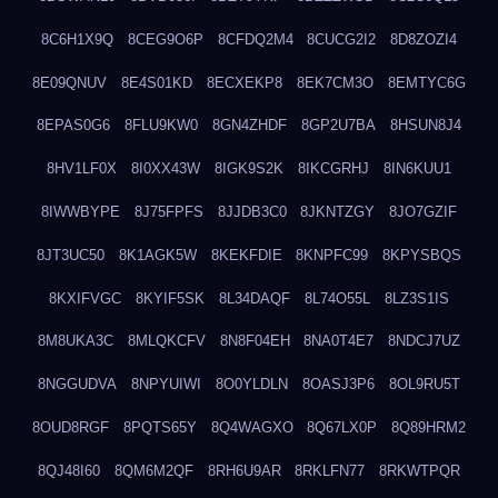
8C6H1X9Q
8CEG9O6P
8CFDQ2M4
8CUCG2I2
8D8ZOZI4
8E09QNUV
8E4S01KD
8ECXEKP8
8EK7CM3O
8EMTYC6G
8EPAS0G6
8FLU9KW0
8GN4ZHDF
8GP2U7BA
8HSUN8J4
8HV1LF0X
8I0XX43W
8IGK9S2K
8IKCGRHJ
8IN6KUU1
8IWWBYPE
8J75FPFS
8JJDB3C0
8JKNTZGY
8JO7GZIF
8JT3UC50
8K1AGK5W
8KEKFDIE
8KNPFC99
8KPYSBQS
8KXIFVGC
8KYIF5SK
8L34DAQF
8L74O55L
8LZ3S1IS
8M8UKA3C
8MLQKCFV
8N8F04EH
8NA0T4E7
8NDCJ7UZ
8NGGUDVA
8NPYUIWI
8O0YLDLN
8OASJ3P6
8OL9RU5T
8OUD8RGF
8PQTS65Y
8Q4WAGXO
8Q67LX0P
8Q89HRM2
8QJ48I60
8QM6M2QF
8RH6U9AR
8RKLFN77
8RKWTPQR