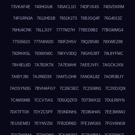
73VKAF4E
740HGIUK
745ACL1O
74DPJX4S
74DVDXRM
74FGRN3A
7612HD1B
7651K273
76BJGQ4F
76G4013Z
76HU4CRK
76LLJI2Y
7777M27H
77BED9B2
77BGMMG4
77S55623
77TABW20
780FZHSV
78Q29S80
78XWEZ88
792RHX5L
7939XN0C
796YV3DQ
79GHS38T
79L8YFMC
79V4EL6D
7A7B2KTK
7A7E8AHI
7AEEJVFI
7AGCKJXN
7AIBYJBI
7AJR6D3X
7AMTLOH9
7ANGKL8Z
7AOR3BJY
7AOSYN3G
7BVHAFGY
7C26C5EC
7C2S58N1
7C2XDJQN
7C4MI5MB
7CCV7IAS
7D5UQZFD
7D73WX32
7DULR9YN
7DXTFT0X
7DYZC5PF
7E0NDNH1
7EDB4H4S
7EE3M9WJ
7EUSEMEI
7EYNVZ6I
7FB2DR6D
7FE1WG6S
7FGV6NG8