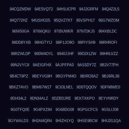
94CQZMDW
94E5VQT2
94H1UCPR
94J2GRFM
94Q4Z2L5
94Q772HZ
94USHO25
95QVZ7XT
95VSPH17
96G7WZOM
96NI50GA
97I66QKU
97IBUWKR
97N7DKJ5
984XBLDC
98DD8YXB
98HGTYIJ
98P1JO9O
98PIYSH9
98RHROFI
98RZWLDP
990W4OYL
9940JJHF
99GDI1ZW
99HRLVZZ
99NJVYC8
9AEIGFHX
9AJPFPA0
9AS5DY7Z
9B2V77PH
9B4CT9PZ
9BEYVG9H
9BGYPM4O
9BIRO8AZ
9BJ6RL38
9BKZ7AVO
9BM67W1T
9C63LNEL
9D0TQQOV
9DFN8WE0
9DI434L2
9DN34ALZ
9DZBDJRE
9EKTXKPO
9EYVNRDY
9G0TFQ0E
9G4PXZ84
9G68DG08
9GPGCFCS
9GSLIJ08
9GYWALD3
9H2AMQR4
9HIZH1YQ
9HSE9BCM
9HU2G1QA