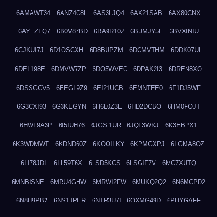
6AMAWT34
6ANZ4C8L
6AS3LJQ4
6AX21SAB
6AX80CNX
6AYEZFQ7
6B0V87BD
6BA9R10Z
6BUMJY5E
6BVXINIU
6CJKUI7J
6D1OSCXH
6D8BUPZM
6DCMVTHM
6DDK07UL
6DEL198E
6DMVW7ZP
6DO5WVEC
6DPAK2I3
6DREN8XO
6DSSGCV5
6EEGL9Z9
6EI21UCB
6EMNTEE0
6F1DJ5WF
6G3CXI93
6G3KEGYN
6H6L0Z3E
6HD2DCBO
6HM0FQJT
6HWL9A3P
6I5IUH76
6JGSI1UR
6JQL3WKJ
6K3EBPX1
6K3WDMWT
6KDND60Z
6KOOILKY
6KPMGXPJ
6LGMA8OZ
6LI78JDL
6LL59T6X
6LSD5KCS
6LSGIF7V
6MC7XUTQ
6MNBISNE
6MRU4GHW
6MRWI2FW
6MUKQ2Q2
6N6MCPD2
6N8H9PB2
6NS1JPER
6NTR3U7I
6OXMG49D
6PHYGAFF