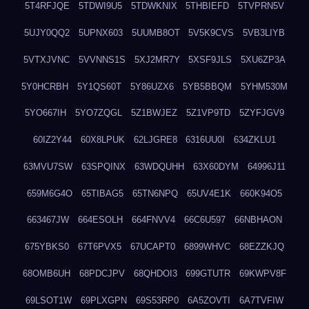
5T4RFJQE
5TDWI9U5
5TDWKNIX
5THBIEFD
5TVPRN5V
5UJY0QQ2
5UPNX603
5UUMB8OT
5V5K9CVS
5VB3LIYB
5VTXJVNC
5VVNNS1S
5XJ2MR7Y
5XSF9JLS
5XU6ZP3A
5Y0HCRBH
5Y1QS60T
5Y86UZX6
5YB5BBQM
5YHM530M
5YO667IH
5YO7ZQGL
5Z1BWJEZ
5Z1VP9TD
5ZYFJGV9
60IZ2Y44
60X8LPUK
62LJGRE8
6316UU0I
634ZKLU1
63MVU7SW
63SPQINX
63WDQUHH
63X60DYM
64996J11
659M6G4O
65TIBAG5
65TN6NPQ
65UV4E1K
660K94O5
663467JW
664ESOLH
664FNVV4
66C6U597
66NBHAON
675YBKS0
67T6PVX5
67UCAPT0
6899WHVC
68EZZKJQ
68OMB6UH
68PDCJPV
68QHDOI3
699GTUTR
69KWPV8F
69LSOT1W
69PLXGPN
69S53RP0
6A5ZOVTI
6A7TVFIW