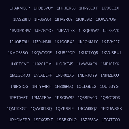
1HAKMC6P
1HDB3VUY
1HHJEK58
1HR93CXT
1I70CGZX
1IASZ8H3
1IF86W04
1IHA2RU7
1IOKJ9IZ
1IOWA7OG
1IWGPKRW
1JEZBYO7
1JFVZL7X
1JKQPSW2
1JL35ZZ0
1JUOBZ9U
1JZ9UNM8
1K1OOBX2
1KJONM1Y
1KJVH227
1KMG68BO
1KQW0D9E
1KUB22OP
1KUC7YQ5
1KVUSEU1
1L0EECVC
1L92C1GM
1LO2KT45
1LVWMXC9
1MF16JX6
1MZGQ4D3
1N3AELFF
1N3R82X5
1NERJOY9
1NIN2DXO
1NIPGIQG
1NTYF4RH
1NZ06F8Q
1OELGBE2
1OUI6BYG
1PET0A5T
1PMAFB0V
1PSGIWB2
1Q3BPV0D
1QBCT8D3
1QMT9XGT
1QWO8TSQ
1QYKS8IF
1RCW99QZ
1RDUWSSK
1RYOMZPR
1SFXG5XT
1SSBXDLO
1SZ258AV
1T04TFO9