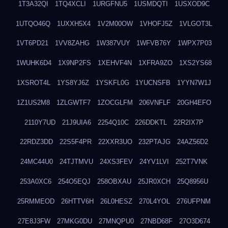
1T3A32QI
1TQ4XCLI
1URGFNU5
1USMDQTI
1USXOD9C
1UTQO46Q
1UXXH5X4
1V2M00OW
1VHOFJ5Z
1VLGOT3L
1VT6PD21
1VV8ZAHG
1W387VUY
1WFVB76Y
1WPX7P03
1WUHK6D4
1X9NP2FS
1XEHVF4N
1XFRA9ZO
1XS2YS68
1XSROT4L
1YS8YJ6Z
1YSKFL0G
1YUCNSFB
1YYN7W1J
1Z1US2M8
1ZLGWTF7
1ZOCGLFM
206VNFLF
20GH4EFO
2110Y7UD
21J9UIA6
2254Q10C
226DDKTL
22R2IX7P
22RDZ3DD
22S5F4PR
22XXR3UO
232PTAJG
24AZ56D2
24MC44U0
24TJTMVU
24XS3FEV
24YV1LVI
252T7VNK
253A0XC6
254O5EQJ
258OBXAU
25JR0XCH
25Q8956U
25RMMEOD
26HTTV6H
26L0HESZ
270L4YOL
276UFPNM
27E8J3FW
27MKG0DU
27MNQPU0
27NBD68F
27O3D674