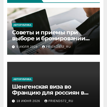
АВТОРУБРИКА
Советы и приемы при
выборе и бронировании
авиабилетов
5 ИЮЛЯ 2026
FRIENDS72_RU
АВТОРУБРИКА
Шенгенская виза во
Францию для россиян в
2026 году: сроки от 3 дней
18 ИЮНЯ 2026
FRIENDS72_RU
и список необходимых