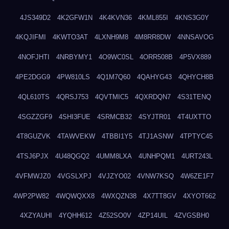
4JS349D2
4K2GFW1N
4K4KVN36
4KML855I
4KNS3G0Y
4KQJIFMI
4KWTO3AT
4LXNH9M8
4M8RR8DW
4NNSAVOG
4NOFJHTI
4NRBYMY1
4O9WC0SL
4ORR508B
4P5VX889
4PE2DGG9
4PW810LS
4Q1M7Q60
4QAHYG43
4QHYCH8B
4QL610TS
4QRSJ753
4QVTMIC5
4QXRDQN7
4S31TENQ
4SGZZGF9
4SHI3FUE
4SRMCB32
4SYJTR01
4T4UXTTO
4T8GUZVK
4TAWVEKW
4TBBI1Y5
4TJ1ASNW
4TPTYC45
4TSJ6PJX
4U48QGQ2
4UMM8LXA
4UNHPQM1
4URT243L
4VFMWJZ0
4VGSLXPJ
4VJZYO02
4VNW7KSQ
4W6ZE1F7
4WP2PW82
4WQWQXX8
4WXQZN38
4X7TT8GV
4XYOT662
4XZYAUHI
4YQHH612
4Z52SO0V
4ZP14UIL
4ZVGSBH0