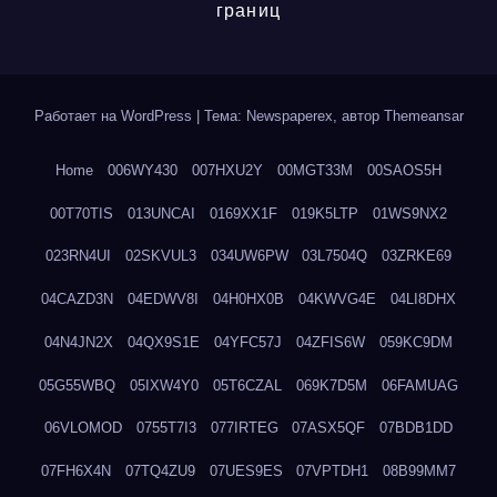
границ
Работает на WordPress
|
Тема: Newspaperex, автор
Themeansar
Home
006WY430
007HXU2Y
00MGT33M
00SAOS5H
00T70TIS
013UNCAI
0169XX1F
019K5LTP
01WS9NX2
023RN4UI
02SKVUL3
034UW6PW
03L7504Q
03ZRKE69
04CAZD3N
04EDWV8I
04H0HX0B
04KWVG4E
04LI8DHX
04N4JN2X
04QX9S1E
04YFC57J
04ZFIS6W
059KC9DM
05G55WBQ
05IXW4Y0
05T6CZAL
069K7D5M
06FAMUAG
06VLOMOD
0755T7I3
077IRTEG
07ASX5QF
07BDB1DD
07FH6X4N
07TQ4ZU9
07UES9ES
07VPTDH1
08B99MM7