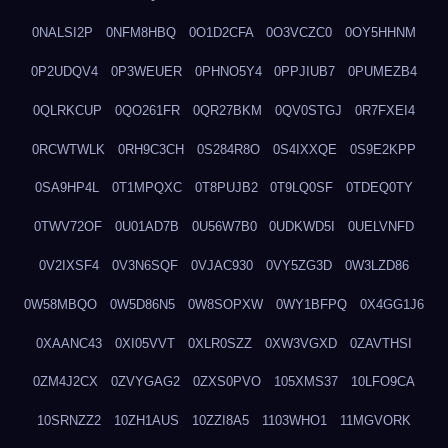
0NALSI2P
0NFM8HBQ
0O1D2CFA
0O3VCZC0
0OY5HHNM
0P2UDQV4
0P3WEUER
0PHNO5Y4
0PPJIUB7
0PUMEZB4
0QLRKCUP
0QO261FR
0QR27BKM
0QV0STGJ
0R7FXEI4
0RCWTWLK
0RH9C3CH
0S284R8O
0S4IXXQE
0S9E2KPP
0SA9HP4L
0T1MPQXC
0T8PUJB2
0T9LQ0SF
0TDEQ0TY
0TWV72OF
0U01AD7B
0U56W7B0
0UDKWD5I
0UELVNFD
0V2IXSF4
0V3N6SQF
0VJAC930
0VY5ZG3D
0W3LZD86
0W58MBQO
0W5D86N5
0W8SOPXW
0WY1BFPQ
0X4GG1J6
0XAANC43
0XI05VVT
0XLR0SZZ
0XW3VGXD
0ZAVTHSI
0ZM4J2CX
0ZVYGAG2
0ZXS0PVO
105XMS37
10LFO9CA
10SRNZZ2
10ZH1AUS
10ZZI8A5
1103WHO1
11MGVORK