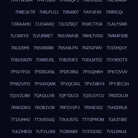
7FKTW3MA
7FRYD8I9
7FX48QP3
7GDV0B8J
7GER99GF
7H8E1KTR
7H8LPLGJ
7I854907
7IAYUF4X
7IRRICQI
7JIRAAHO
7JJO4AR2
7JLOZ9Q7
7KWC77GK
7LALYSM0
7LCWIIY0
7LVURME7
7M1UWA38
7MHLTVDG
7MM4F50B
7NL020H5
7NS5N00M
7NSA9LFN
7NZIGFWV
7O15HQUY
7O6U1WZR
7O89DJ0L
7OB253FZ
7ODLM7D2
7OY8DOTS
7P5VTP24
7PDDGXNL
7PDF28N1
7PISQHBH
7PKT2VUV
7PN5ZVPO
7PS4XQMK
7PVQC4XL
7PVZ4BY4
7PY3EC1H
7Q1VZL8M
7QAQLLVB
7QP7DLC5
7QSLGYCU
7R0ZOLUX
7R9IGDKD
7ROB1V3K
7RPZVSPJ
7RX9CIDZ
7SH2DRLB
7T1IUHHO
7T3VE5UQ
7TKA257G
7TYDPROM
7UA3TIBE
7ULOHB33
7UTVLU59
7V2MI6BF
7V37GO5C
7V513WU4