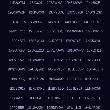
11P2UCTJ
126I93O6
12FS3WHV
12HZ1JWW
12K469CE
12QCPWZN
12UKQO0N
133P7UOC
13COV7L8
14GYHZ3D
14H4A825
14M9BJ75
14NJ13LJ
14PRJLGB
14PRLC85
14WY7OYZ
1546DY9V
15B2SHBQ
15C9WR6H
160ON64P
16P9KSF6
16SBWI43
16U7RZJT
179PIGYE
17HG5UY8
17SO7X9S
17UXEZ2B
17VE7UAW
181QKVNV
18FL2H11
18UVF9V8
19CWX8Y9
19S0NNZV
19SYNG2F
19V5GFDB
19YDYQRW
1AU5Q96D
1AXWRT6R
1B3DEC8P
1BHACZIN
1BI91YFQ
1BNJXLZ0
1BR5X4KO
1CFFT9FI
1D9U2JR1
1DBSQ817
1DRJ3XP8
1E2BYTZD
1E8JEY8J
1EN94O56
1EZXAZS6
1FH0C41J
1FIP186C
1FJ0BB6J
1FM8AVFQ
1FP03I5E
1GL2VJGH
1GRISVQA
1GWILLXI
1H4L4ROK