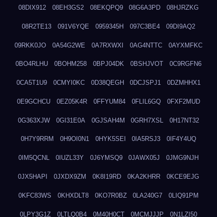
08DIX912
08EH3GS2
08EKQPQ9
08G6A3PD
08HJRZKG
08R2TE13
091V6YQE
0959345H
097C3BE4
09DI9AQ2
09RKK0JO
0A54G2WE
0A7RXWXI
0AG4NTTC
0AYXMFKC
0BO4RLHU
0BOHM258
0BPJ04DK
0BSHJVOT
0C9RGFN6
0CA5T1U9
0CMYI0KC
0D38QEGH
0DCJSPJ1
0DZMHHX1
0E9GCHCU
0EZ05K4R
0FFYUM84
0FLIL6GQ
0FXF2MUD
0G363XJW
0GI31E0A
0GJSAH4M
0GRH7XSL
0H17NT32
0H7Y9RRM
0H9OI0N1
0HYK5SEI
0IA5RSJ3
0IF4Y4UQ
0IM5QCNL
0IUZL33Y
0J6YMSQ9
0JAWX05J
0JMG9NJH
0JX5HAPI
0JXDX9ZM
0K8I19RD
0KA2KHRR
0KCE9EJG
0KFC83WS
0KHXDLT8
0KO7R0BZ
0LA240G7
0LIQ91PM
0LPY3G1Z
0LTLQ0B4
0M40H0CT
0MCMJJJP
0N1LZI50