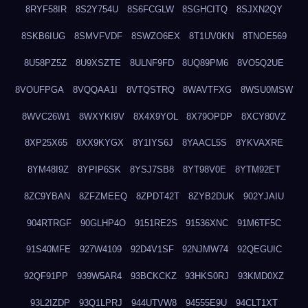
8RYF58IR
8S2Y754U
8S6FCGLW
8SGHCITQ
8SJXN2QY
8SKB6IUG
8SMVFVDF
8SWZO6EX
8T1UV0KN
8TNOE569
8U58PZ5Z
8U9XSZTE
8ULNF9FD
8UQ89PM6
8VO5Q2UE
8VOUFPGA
8VQQAA1I
8VTQSTRQ
8WAVTFXG
8WSU0MSW
8WVC26W1
8WXYKI9V
8X4X9YOL
8X79OPDP
8XCY80VZ
8XP25X65
8XX9KYGX
8Y1IYS6J
8YAACL5S
8YKVAXRE
8YM48I9Z
8YPIP6SK
8YSJ7SB8
8YT98V0E
8YTM92ET
8ZC9YBAN
8ZFZMEEQ
8ZPDT42T
8ZYB2DUK
902YJAIU
904RTRGF
90GLHP4O
9151RE2S
91536XNC
91M6TF5C
91S40MFE
927W4109
92D4V1SF
92NJMW74
92QEGUIC
92QF91PP
939W5AR4
93BCKCKZ
93HKS0RJ
93KMD0XZ
93L2IZDP
93Q1LPRJ
944UTVW8
94555E9U
94CLT1XT