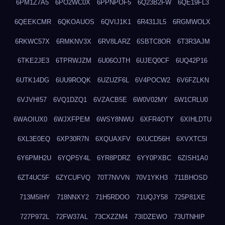
6PM1Z7A5
6PO2WC0X
6PPNPOF5
6Q23B2FW
6QE19FL3
6QEEKCMR
6QKOAUOS
6QVIJ1K1
6R431JL5
6RGMWOLX
6RKWC57X
6RMKNV3X
6RV8LARZ
6SBTC8OR
6T3R3AJM
6TKE2JE3
6TPRWJZM
6U06OJTH
6UJEQ0CF
6UQ42P16
6UTK14DG
6UU9ROQK
6UZUZF6L
6V4POCW2
6V6FZLKN
6VJVHI57
6VQ1DZQ1
6VZACB5E
6W0V02MY
6W1CRLU0
6WAOIUX0
6WJXFPEM
6WSY8NWU
6XFR4OTY
6XIHLDTU
6XL3E0EQ
6XP30R7N
6XQUAXFV
6XUCD56H
6XVXTC5I
6Y6PMH2U
6YQP5Y4L
6YR8PDRZ
6YY0PXBC
6ZISH1A0
6ZT4UC5F
6ZYCUFVQ
70T7NVVN
70V1YKH3
711BHOSD
713M5IHY
718NNXY2
71H5RDOO
71UQJY58
725P81XE
727P972L
72FW37AL
73CXZZM4
73IDZEWO
73UTNHIP