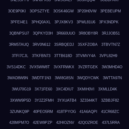
3OE9P0KI
3OPSZTYE
3OSK46GW
3P20H0VW
3PEBEUPM
3PFEI4E1
3PHQ0AXL
3PJX8KV3
3PWL81U6
3PX3NDPK
3QBNPSU7
3QPKYD3H
3R660UUO
3R8OBY8R
3RJJOB51
3RM5TAUQ
3RV0N612
3SRBQEDJ
3SXFZOBA
3TBVTN7Z
3TFI7CJL
3TKFBN73
3TTB618D
3TVMVY4A
3VPL82H9
3VS14DKC
3VX5WW8T
3VXFRWKX
3VZRTGEK
3W3MHD4O
3WAD8W9N
3WDTF1N3
3WI8G8SN
3WQDYCWK
3WTTA97N
3WU70G19
3X71FE60
3XC4DIU7
3XMIH0VI
3XMLLD4K
3XWW9P5D
3Y2Z2FMH
3YXUATB4
3Z3344KT
3ZBBJF82
3ZUNKQ9P
40PEO5RM
418TPYOG
41A6AQPI
41CR68ZC
428MPM7O
42EW9PZP
42HIOZNV
42QOZROE
437L5RRA