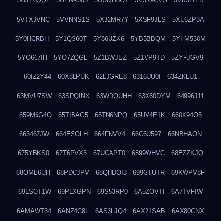
5UJY0QQ2
5UPNX603
5UUMB8OT
5V5K9CVS
5VB3LIYB
5VTXJVNC
5VVNNS1S
5XJ2MR7Y
5XSF9JLS
5XU6ZP3A
5Y0HCRBH
5Y1QS60T
5Y86UZX6
5YB5BBQM
5YHM530M
5YO667IH
5YO7ZQGL
5Z1BWJEZ
5Z1VP9TD
5ZYFJGV9
60IZ2Y44
60X8LPUK
62LJGRE8
6316UU0I
634ZKLU1
63MVU7SW
63SPQINX
63WDQUHH
63X60DYM
64996J11
659M6G4O
65TIBAG5
65TN6NPQ
65UV4E1K
660K94O5
663467JW
664ESOLH
664FNVV4
66C6U597
66NBHAON
675YBKS0
67T6PVX5
67UCAPT0
6899WHVC
68EZZKJQ
68OMB6UH
68PDCJPV
68QHDOI3
699GTUTR
69KWPV8F
69LSOT1W
69PLXGPN
69S53RP0
6A5ZOVTI
6A7TVFIW
6AMAWT34
6ANZ4C8L
6AS3LJQ4
6AX21SAB
6AX80CNX