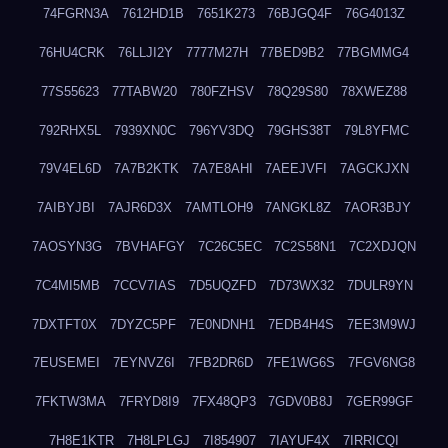
74FGRN3A
7612HD1B
7651K273
76BJGQ4F
76G4013Z
76HU4CRK
76LLJI2Y
7777M27H
77BED9B2
77BGMMG4
77S55623
77TABW20
780FZHSV
78Q29S80
78XWEZ88
792RHX5L
7939XN0C
796YV3DQ
79GHS38T
79L8YFMC
79V4EL6D
7A7B2KTK
7A7E8AHI
7AEEJVFI
7AGCKJXN
7AIBYJBI
7AJR6D3X
7AMTLOH9
7ANGKL8Z
7AOR3BJY
7AOSYN3G
7BVHAFGY
7C26C5EC
7C2S58N1
7C2XDJQN
7C4MI5MB
7CCV7IAS
7D5UQZFD
7D73WX32
7DULR9YN
7DXTFT0X
7DYZC5PF
7E0NDNH1
7EDB4H4S
7EE3M9WJ
7EUSEMEI
7EYNVZ6I
7FB2DR6D
7FE1WG6S
7FGV6NG8
7FKTW3MA
7FRYD8I9
7FX48QP3
7GDV0B8J
7GER99GF
7H8E1KTR
7H8LPLGJ
7I854907
7IAYUF4X
7IRRICQI