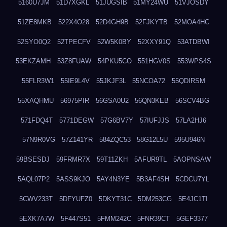
5160U7JM
51D7XGKL
51JUGSIB
51MY24WU
51VJOSDY
51ZE8MKB
522X4O28
52D4GH9B
52FJKYTB
52MOA4HC
52SYO0Q2
52TPECFV
52W5K0BY
52XXY91Q
53ATDBWI
53EKZAMH
53Z8FUAW
54PKU5CO
551HGV0S
553WPS4S
55FLR3W1
55IE9L4V
55JKJF3L
55NCOA72
55QDIRSM
55XAQHMU
56975PIR
56GSA0U2
56QN3KEB
56SCV4BG
571FDQ4T
5771DEGW
57G6BV7Y
57IUFJJS
57LA2HJ6
57N9R0VG
57Z141YR
584ZQC53
58G12L5U
595U946N
59BSESDJ
59FRMR7X
59T11ZKH
5AFUR9TL
5AOPNSAW
5AQL07P2
5ASS9KJO
5AY4N3YE
5B3AF4SH
5CDCU7YL
5CWV233T
5DFYUFZ0
5DKYT31C
5DM253CG
5E4JC1TI
5EXK7A7W
5F447S51
5FMM242C
5FNR39CT
5GEF3377