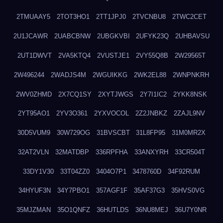
2TMUAAY5
2TOT3HO1
2TT1JPJ0
2TVCNBU8
2TWC2CET
2U1JCAWR
2UABCBNW
2UBGKVBI
2UFYK23Q
2UHBAVSU
2UT1DWVT
2VA5KTQ4
2VUSTJE1
2VY55Q8B
2W29565T
2W496244
2WADJS4M
2WGUIKKG
2WK2EL88
2WNPNKRH
2WV0ZHMD
2X7CQ1SY
2XYTJWGS
2Y7I1IC2
2YKK8NSK
2YT95AO1
2YV3O361
2YXVOCOL
2Z2JNBKZ
2ZAJL9NV
30D5VUM9
30W729OG
31BVSCBT
31L8FP95
31M0MR2X
32AT2VLN
32MATDBP
336RPFHA
33ANXYRH
33CR504T
33DY1V30
33T04ZZ0
3404O7P1
3478760D
34F92RUM
34HYUF3N
34Y7PBO1
357AGF1F
35AF37G3
35HVS0VG
35MJZMAN
35O1QNFZ
36HUTLDS
36NU8MEJ
36U7Y0NR