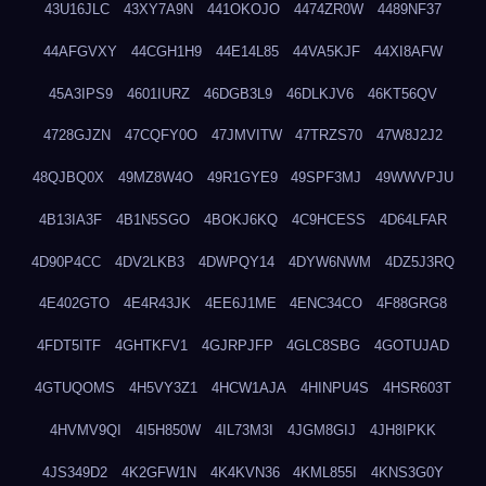
43U16JLC
43XY7A9N
441OKOJO
4474ZR0W
4489NF37
44AFGVXY
44CGH1H9
44E14L85
44VA5KJF
44XI8AFW
45A3IPS9
4601IURZ
46DGB3L9
46DLKJV6
46KT56QV
4728GJZN
47CQFY0O
47JMVITW
47TRZS70
47W8J2J2
48QJBQ0X
49MZ8W4O
49R1GYE9
49SPF3MJ
49WWVPJU
4B13IA3F
4B1N5SGO
4BOKJ6KQ
4C9HCESS
4D64LFAR
4D90P4CC
4DV2LKB3
4DWPQY14
4DYW6NWM
4DZ5J3RQ
4E402GTO
4E4R43JK
4EE6J1ME
4ENC34CO
4F88GRG8
4FDT5ITF
4GHTKFV1
4GJRPJFP
4GLC8SBG
4GOTUJAD
4GTUQOMS
4H5VY3Z1
4HCW1AJA
4HINPU4S
4HSR603T
4HVMV9QI
4I5H850W
4IL73M3I
4JGM8GIJ
4JH8IPKK
4JS349D2
4K2GFW1N
4K4KVN36
4KML855I
4KNS3G0Y