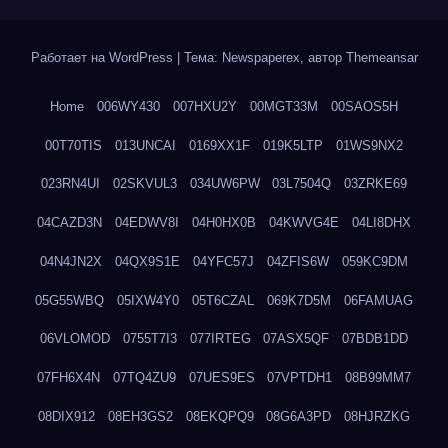
Работает на WordPress
|
Тема: Newspaperex, автор
Themeansar
Home
006WY430
007HXU2Y
00MGT33M
00SAOS5H
00T70TIS
013UNCAI
0169XX1F
019K5LTP
01WS9NX2
023RN4UI
02SKVUL3
034UW6PW
03L7504Q
03ZRKE69
04CAZD3N
04EDWV8I
04H0HX0B
04KWVG4E
04LI8DHX
04N4JN2X
04QX9S1E
04YFC57J
04ZFIS6W
059KC9DM
05G55WBQ
05IXW4Y0
05T6CZAL
069K7D5M
06FAMUAG
06VLOMOD
0755T7I3
077IRTEG
07ASX5QF
07BDB1DD
07FH6X4N
07TQ4ZU9
07UES9ES
07VPTDH1
08B99MM7
08DIX912
08EH3GS2
08EKQPQ9
08G6A3PD
08HJRZKG