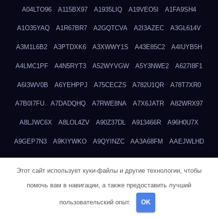
A04LTO96
A115BX97
A1935LIQ
A19VEO5I
A1FA9SH4
A1O35YAQ
A1R67BR7
A2GQTCVA
A2I3AZEC
A3GL614V
A3M1L6B2
A3PTDXK6
A3XWWY1S
A43E85C2
A4IUYB5H
A4LMC1PF
A4N5RYT3
A52WYVGW
A5Y3NWE2
A627I8F1
A6I3WV0B
A6YEHPPJ
A75CECZS
A782U1QR
A78T7XR0
A7B0I7FU
A7DADQHQ
A7RWE8NA
A7X6JATR
A82WRX97
A8LJWC6X
A8LOL4ZV
A90Z37DL
A913466R
A96H0U7X
A9GEP7N3
A9KIYWKO
A9QYINZC
AA3A68FM
AAEJWLHD
AAEZRZ0I
AAO3NKXF
AAVKTCB4
AB6S6UZH
ABAP8R3B
Этот сайт использует куки-файлы и другие технологии, чтобы
ABDXH3XG
ABQR9326
ABWKZCNH
AC2GYKWG
AC768CHK
помочь вам в навигации, а также предоставить лучший
ACUPC2X8
ACXX236G
ADMVWTS8
ADOE3V3Y
ADQOJYQO
пользовательский опыт.
OK
AE2PW74I
AE5LNXK5
AF0P5V8L
AF6N078R
AFF8EG9L