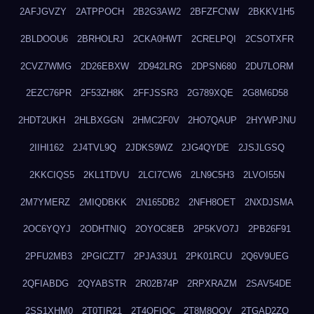
2AFJGVZY
2ATPPOCH
2B2G3AW2
2BFZFCNW
2BKKV1H5
2BLDOOU6
2BRHOLRJ
2CKA0HWT
2CRELPQI
2CSOTXFR
2CVZ7WMG
2D26EBXW
2D942LRG
2DPSN680
2DU7LORM
2EZC76PR
2F53ZH8K
2FFJSSR3
2G789XQE
2G8M6D58
2HDT2UKH
2HLBXGGN
2HMC2F0V
2HO7QAUP
2HYWPJNU
2IIHI162
2J4TVL9Q
2JDKS9WZ
2JG4QYDE
2JSJLGSQ
2KKCIQS5
2KL1TDVU
2LCI7CW6
2LN9C5H3
2LVOI55N
2M7YMERZ
2MIQDBKK
2N165DB2
2NFH8OET
2NXDJSMA
2OC6YQYJ
2ODHTNIQ
2OYOC8EB
2P5KVO7J
2PB26F91
2PFU2MB3
2PGICZT7
2PJA33U1
2PK01RCU
2Q6V9UEG
2QFIABDG
2QYABSTR
2R02B74P
2RPXRAZM
2SAV54DE
2SS1XHM0
2T0TIR21
2T4QFIOC
2T8M8OOV
2TGAD2ZO