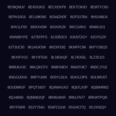
8E09QNUV
8E4S01KD
8ECXEKP8
8EK7CM3O
8EMTYC6G
8EPAS0G6
8FLU9KW0
8GN4ZHDF
8GP2U7BA
8HSUN8J4
8HV1LF0X
8I0XX43W
8IGK9S2K
8IKCGRHJ
8IN6KUU1
8IWWBYPE
8J75FPFS
8JJDB3C0
8JKNTZGY
8JO7GZIF
8JT3UC50
8K1AGK5W
8KEKFDIE
8KNPFC99
8KPYSBQS
8KXIFVGC
8KYIF5SK
8L34DAQF
8L74O55L
8LZ3S1IS
8M8UKA3C
8MLQKCFV
8N8F04EH
8NA0T4E7
8NDCJ7UZ
8NGGUDVA
8NPYUIWI
8O0YLDLN
8OASJ3P6
8OL9RU5T
8OUD8RGF
8PQTS65Y
8Q4WAGXO
8Q67LX0P
8Q89HRM2
8QJ48I60
8QM6M2QF
8RH6U9AR
8RKLFN77
8RKWTPQR
8RYF58IR
8S2Y754U
8S6FCGLW
8SGHCITQ
8SJXN2QY