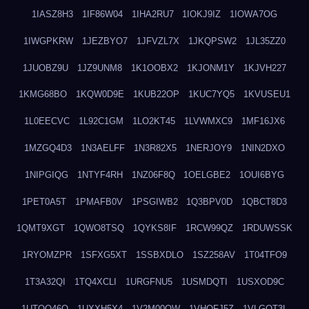
1IASZ8H3
1IF86W04
1IHA2RU7
1IOKJ9IZ
1IOWA7OG
1IWGPKRW
1JEZBYO7
1JFVZL7X
1JKQPSW2
1JL35ZZ0
1JUOBZ9U
1JZ9UNM8
1K1OOBX2
1KJONM1Y
1KJVH227
1KMG68BO
1KQW0D9E
1KUB22OP
1KUC7YQ5
1KVUSEU1
1L0EECVC
1L92C1GM
1LO2KT45
1LVWMXC9
1MF16JX6
1MZGQ4D3
1N3AELFF
1N3R82X5
1NERJOY9
1NIN2DXO
1NIPGIQG
1NTYF4RH
1NZ06F8Q
1OELGBE2
1OUI6BYG
1PET0A5T
1PMAFB0V
1PSGIWB2
1Q3BPV0D
1QBCT8D3
1QMT9XGT
1QWO8TSQ
1QYKS8IF
1RCW99QZ
1RDUWSSK
1RYOMZPR
1SFXG5XT
1SSBXDLO
1SZ258AV
1T04TFO9
1T3A32QI
1TQ4XCLI
1URGFNU5
1USMDQTI
1USXOD9C
1UTQO46Q
1UXXH5X4
1V2M00OW
1VHOFJ5Z
1VLGOT3L