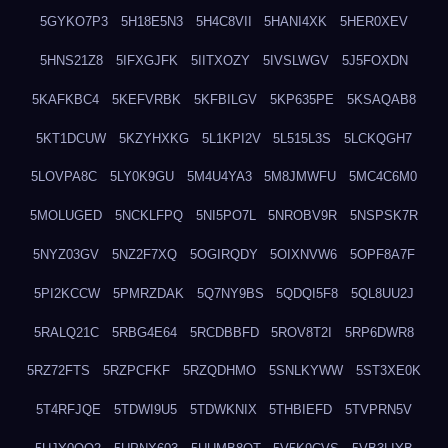
5GYKO7P3
5H18E5N3
5H4C8VII
5HANI4XK
5HER0XEV
5HNS21Z8
5IFXGJFK
5IITXOZY
5IVSLWGV
5J5FOXDN
5KAFKBC4
5KEFVRBK
5KFBILGV
5KP635PE
5KSAQAB8
5KT1DCUW
5KZYHXKG
5L1KPI2V
5L515L3S
5LCKQGH7
5LOVPA8C
5LY0K9GU
5M4U4YA3
5M8JMWFU
5MC4C6M0
5MOLUGED
5NCKLFPQ
5NI5PO7L
5NROBV9R
5NSPSK7R
5NYZ03GV
5NZ2F7XQ
5OGIRQDY
5OIXNVW6
5OPF8A7F
5PI2KCCW
5PMRZDAK
5Q7NY9BS
5QDQI5F8
5QL8UU2J
5RALQ21C
5RBG4E64
5RCDBBFD
5ROV8T2I
5RP6DWR8
5RZ72FTS
5RZPCFKF
5RZQDHMO
5SNLKYWW
5ST3XE0K
5T4RFJQE
5TDWI9U5
5TDWKNIX
5THBIEFD
5TVPRN5V