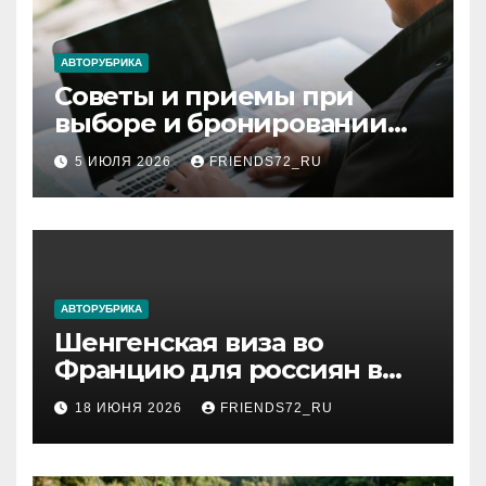
АВТОРУБРИКА
Советы и приемы при
выборе и бронировании
авиабилетов
5 ИЮЛЯ 2026
FRIENDS72_RU
АВТОРУБРИКА
Шенгенская виза во
Францию для россиян в
2026 году: сроки от 3 дней
18 ИЮНЯ 2026
FRIENDS72_RU
и список необходимых
документов