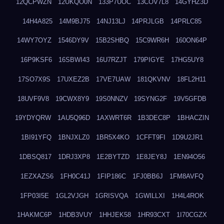
12QCPWZN
12UKQO0N
133P7UOC
13COV7L8
14GYHZ3D
14H4A825
14M9BJ75
14NJ13LJ
14PRJLGB
14PRLC85
14WY7OYZ
1546DY9V
15B2SHBQ
15C9WR6H
160ON64P
16P9KSF6
16SBWI43
16U7RZJT
179PIGYE
17HG5UY8
17SO7X9S
17UXEZ2B
17VE7UAW
181QKVNV
18FL2H11
18UVF9V8
19CWX8Y9
19S0NNZV
19SYNG2F
19V5GFDB
19YDYQRW
1AU5Q96D
1AXWRT6R
1B3DEC8P
1BHACZIN
1BI91YFQ
1BNJXLZ0
1BR5X4KO
1CFFT9FI
1D9U2JR1
1DBSQ817
1DRJ3XP8
1E2BYTZD
1E8JEY8J
1EN94O56
1EZXAZS6
1FH0C41J
1FIP186C
1FJ0BB6J
1FM8AVFQ
1FP03I5E
1GL2VJGH
1GRISVQA
1GWILLXI
1H4L4ROK
1HAKMC6P
1HDB3VUY
1HHJEK58
1HR93CXT
1I70CGZX