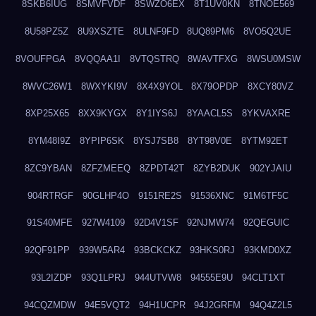
8SKB6IUG
8SMVFVDF
8SWZO6EX
8T1UV0KN
8TNOE569
8U58PZ5Z
8U9XSZTE
8ULNF9FD
8UQ89PM6
8VO5Q2UE
8VOUFPGA
8VQQAA1I
8VTQSTRQ
8WAVTFXG
8WSU0MSW
8WVC26W1
8WXYKI9V
8X4X9YOL
8X79OPDP
8XCY80VZ
8XP25X65
8XX9KYGX
8Y1IYS6J
8YAACL5S
8YKVAXRE
8YM48I9Z
8YPIP6SK
8YSJ7SB8
8YT98V0E
8YTM92ET
8ZC9YBAN
8ZFZMEEQ
8ZPDT42T
8ZYB2DUK
902YJAIU
904RTRGF
90GLHP4O
9151RE2S
91536XNC
91M6TF5C
91S40MFE
927W4109
92D4V1SF
92NJMW74
92QEGUIC
92QF91PP
939W5AR4
93BCKCKZ
93HKS0RJ
93KMD0XZ
93L2IZDP
93Q1LPRJ
944UTVW8
94555E9U
94CLT1XT
94CQZMDW
94E5VQT2
94H1UCPR
94J2GRFM
94Q4Z2L5