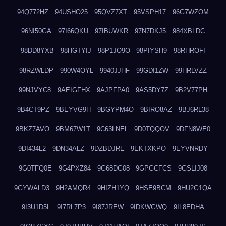
94Q772HZ
94USHO25
95QVZ7XT
95VSPH17
96G7WZOM
96NI50GA
97I66QKU
97IBUWKR
97N7DKJ5
984XBLDC
98DD8YXB
98HGTYIJ
98P1JO9O
98PIYSH9
98RHROFI
98RZWLDP
990W4OYL
9940JJHF
99GDI1ZW
99HRLVZZ
99NJVYC8
9AEIGFHX
9AJPFPA0
9AS5DY7Z
9B2V77PH
9B4CT9PZ
9BEYVG9H
9BGYPM4O
9BIRO8AZ
9BJ6RL38
9BKZ7AVO
9BM67W1T
9C63LNEL
9D0TQQOV
9DFN8WE0
9DI434L2
9DN34ALZ
9DZBDJRE
9EKTXKPO
9EYVNRDY
9G0TFQ0E
9G4PXZ84
9G68DG08
9GPGCFCS
9GSLIJ08
9GYWALD3
9H2AMQR4
9HIZH1YQ
9HSE9BCM
9HU2G1QA
9I3U1D5L
9I7RL7P3
9I87JREW
9IDKWGWQ
9IL8EDHA