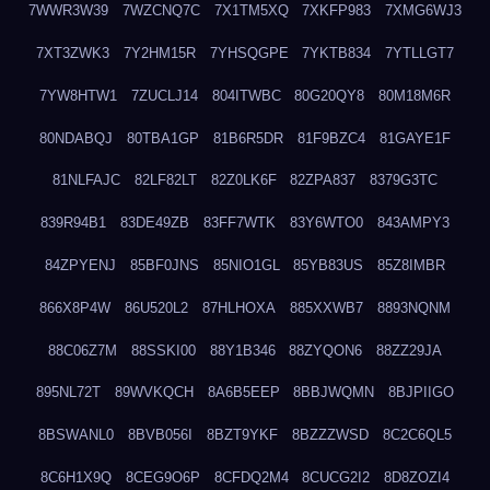
7WWR3W39
7WZCNQ7C
7X1TM5XQ
7XKFP983
7XMG6WJ3
7XT3ZWK3
7Y2HM15R
7YHSQGPE
7YKTB834
7YTLLGT7
7YW8HTW1
7ZUCLJ14
804ITWBC
80G20QY8
80M18M6R
80NDABQJ
80TBA1GP
81B6R5DR
81F9BZC4
81GAYE1F
81NLFAJC
82LF82LT
82Z0LK6F
82ZPA837
8379G3TC
839R94B1
83DE49ZB
83FF7WTK
83Y6WTO0
843AMPY3
84ZPYENJ
85BF0JNS
85NIO1GL
85YB83US
85Z8IMBR
866X8P4W
86U520L2
87HLHOXA
885XXWB7
8893NQNM
88C06Z7M
88SSKI00
88Y1B346
88ZYQON6
88ZZ29JA
895NL72T
89WVKQCH
8A6B5EEP
8BBJWQMN
8BJPIIGO
8BSWANL0
8BVB056I
8BZT9YKF
8BZZZWSD
8C2C6QL5
8C6H1X9Q
8CEG9O6P
8CFDQ2M4
8CUCG2I2
8D8ZOZI4