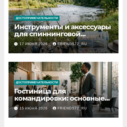
ДОСТОПРИМЕЧАТЕЛЬНОСТИ
Инструменты и аксессуары
для спиннинговой
рыбалки: назначение и
17 ИЮНЯ 2026
FRIENDS72_RU
типы
ДОСТОПРИМЕЧАТЕЛЬНОСТИ
Гостиница для
командировки: основные
критерии выбора
15 ИЮНЯ 2026
FRIENDS72_RU