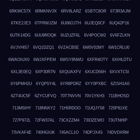
6RKWC57X
6RMKNV3X
6RV8LARZ
6SBTC8OR
6T3R3AJM
6TKE2JE3
6TPRWJZM
6U06OJTH
6UJEQ0CF
6UQ42P16
6UTK14DG
6UU9ROQK
6UZUZF6L
6V4POCW2
6V6FZLKN
6VJVHI57
6VQ1DZQ1
6VZACB5E
6W0V02MY
6W1CRLU0
6WAOIUX0
6WJXFPEM
6WSY8NWU
6XFR4OTY
6XIHLDTU
6XL3E0EQ
6XP30R7N
6XQUAXFV
6XUCD56H
6XVXTC5I
6Y6PMH2U
6YQP5Y4L
6YR8PDRZ
6YY0PXBC
6ZISH1A0
6ZT4UC5F
6ZYCUFVQ
70T7NVVN
70V1YKH3
711BHOSD
713M5IHY
718NNXY2
71H5RDOO
71UQJY58
725P81XE
727P972L
72FW37AL
73CXZZM4
73IDZEWO
73UTNHIP
73VKAF4E
740HGIUK
745ACL1O
74DPJX4S
74DVDXRM