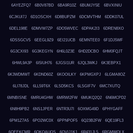
6AYEZFQ7
6B0V87BD
6BA9R10Z
6BUMJY5E
6BVXINIU
6CJKUI7J
6D1OSCXH
6D8BUPZM
6DCMVTHM
6DDK07UL
6DEL198E
6DMVW7ZP
6DO5WVEC
6DPAK2I3
6DREN8XO
6DSSGCV5
6EEGL9Z9
6EI21UCB
6EMNTEE0
6F1DJ5WF
6G3CXI93
6G3KEGYN
6H6L0Z3E
6HD2DCBO
6HM0FQJT
6HWL9A3P
6I5IUH76
6JGSI1UR
6JQL3WKJ
6K3EBPX1
6K3WDMWT
6KDND60Z
6KOOILKY
6KPMGXPJ
6LGMA8OZ
6LI78JDL
6LL59T6X
6LSD5KCS
6LSGIF7V
6MC7XUTQ
6MNBISNE
6MRU4GHW
6MRWI2FW
6MUKQ2Q2
6N6MCPD2
6N8H9PB2
6NS1JPER
6NTR3U7I
6OXMG49D
6PHYGAFF
6PM1Z7A5
6PO2WC0X
6PPNPOF5
6Q23B2FW
6QE19FL3
6QEEKCMR
6QKOAUOS
6QVIJ1K1
6R431JL5
6RGMWOLX