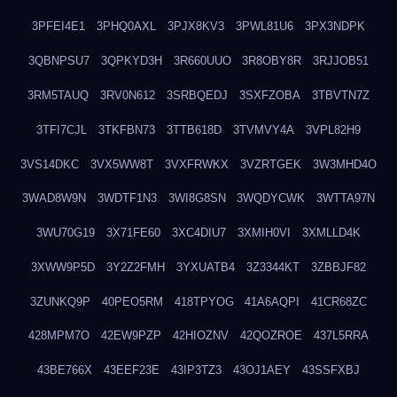
3PFEI4E1
3PHQ0AXL
3PJX8KV3
3PWL81U6
3PX3NDPK
3QBNPSU7
3QPKYD3H
3R660UUO
3R8OBY8R
3RJJOB51
3RM5TAUQ
3RV0N612
3SRBQEDJ
3SXFZOBA
3TBVTN7Z
3TFI7CJL
3TKFBN73
3TTB618D
3TVMVY4A
3VPL82H9
3VS14DKC
3VX5WW8T
3VXFRWKX
3VZRTGEK
3W3MHD4O
3WAD8W9N
3WDTF1N3
3WI8G8SN
3WQDYCWK
3WTTA97N
3WU70G19
3X71FE60
3XC4DIU7
3XMIH0VI
3XMLLD4K
3XWW9P5D
3Y2Z2FMH
3YXUATB4
3Z3344KT
3ZBBJF82
3ZUNKQ9P
40PEO5RM
418TPYOG
41A6AQPI
41CR68ZC
428MPM7O
42EW9PZP
42HIOZNV
42QOZROE
437L5RRA
43BE766X
43EEF23E
43IP3TZ3
43OJ1AEY
43SSFXBJ