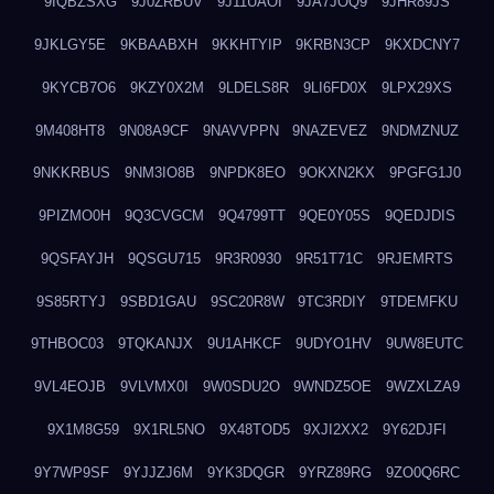
9IQBZSXG
9J0ZRBUV
9J11UAOI
9JA7JOQ9
9JHR89JS
9JKLGY5E
9KBAABXH
9KKHTYIP
9KRBN3CP
9KXDCNY7
9KYCB7O6
9KZY0X2M
9LDELS8R
9LI6FD0X
9LPX29XS
9M408HT8
9N08A9CF
9NAVVPPN
9NAZEVEZ
9NDMZNUZ
9NKKRBUS
9NM3IO8B
9NPDK8EO
9OKXN2KX
9PGFG1J0
9PIZMO0H
9Q3CVGCM
9Q4799TT
9QE0Y05S
9QEDJDIS
9QSFAYJH
9QSGU715
9R3R0930
9R51T71C
9RJEMRTS
9S85RTYJ
9SBD1GAU
9SC20R8W
9TC3RDIY
9TDEMFKU
9THBOC03
9TQKANJX
9U1AHKCF
9UDYO1HV
9UW8EUTC
9VL4EOJB
9VLVMX0I
9W0SDU2O
9WNDZ5OE
9WZXLZA9
9X1M8G59
9X1RL5NO
9X48TOD5
9XJI2XX2
9Y62DJFI
9Y7WP9SF
9YJJZJ6M
9YK3DQGR
9YRZ89RG
9ZO0Q6RC