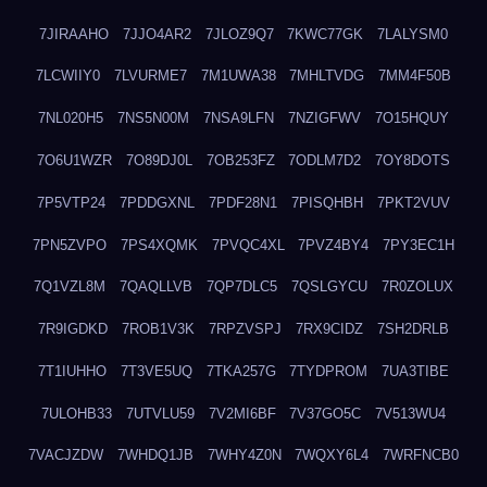
7JIRAAHO
7JJO4AR2
7JLOZ9Q7
7KWC77GK
7LALYSM0
7LCWIIY0
7LVURME7
7M1UWA38
7MHLTVDG
7MM4F50B
7NL020H5
7NS5N00M
7NSA9LFN
7NZIGFWV
7O15HQUY
7O6U1WZR
7O89DJ0L
7OB253FZ
7ODLM7D2
7OY8DOTS
7P5VTP24
7PDDGXNL
7PDF28N1
7PISQHBH
7PKT2VUV
7PN5ZVPO
7PS4XQMK
7PVQC4XL
7PVZ4BY4
7PY3EC1H
7Q1VZL8M
7QAQLLVB
7QP7DLC5
7QSLGYCU
7R0ZOLUX
7R9IGDKD
7ROB1V3K
7RPZVSPJ
7RX9CIDZ
7SH2DRLB
7T1IUHHO
7T3VE5UQ
7TKA257G
7TYDPROM
7UA3TIBE
7ULOHB33
7UTVLU59
7V2MI6BF
7V37GO5C
7V513WU4
7VACJZDW
7WHDQ1JB
7WHY4Z0N
7WQXY6L4
7WRFNCB0