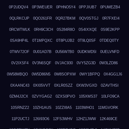
0P2UDQV4
0P3WEUER
0PHNO5Y4
0PPJIUB7
0PUMEZB4
0QLRKCUP
0QO261FR
0QR27BKM
0QV0STGJ
0R7FXEI4
0RCWTWLK
0RH9C3CH
0S284R8O
0S4IXXQE
0S9E2KPP
0SA9HP4L
0T1MPQXC
0T8PUJB2
0T9LQ0SF
0TDEQ0TY
0TWV72OF
0U01AD7B
0U56W7B0
0UDKWD5I
0UELVNFD
0V2IXSF4
0V3N6SQF
0VJAC930
0VY5ZG3D
0W3LZD86
0W58MBQO
0W5D86N5
0W8SOPXW
0WY1BFPQ
0X4GG1J6
0XAANC43
0XI05VVT
0XLR0SZZ
0XW3VGXD
0ZAVTHSI
0ZM4J2CX
0ZVYGAG2
0ZXS0PVO
105XMS37
10LFO9CA
10SRNZZ2
10ZH1AUS
10ZZI8A5
1103WHO1
11MGVORK
11P2UCTJ
126I93O6
12FS3WHV
12HZ1JWW
12K469CE