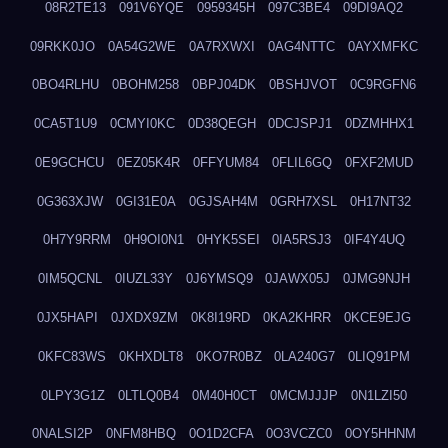
08R2TE13
091V6YQE
0959345H
097C3BE4
09DI9AQ2
09RKK0JO
0A54G2WE
0A7RXWXI
0AG4NTTC
0AYXMFKC
0BO4RLHU
0BOHM258
0BPJ04DK
0BSHJVOT
0C9RGFN6
0CA5T1U9
0CMYI0KC
0D38QEGH
0DCJSPJ1
0DZMHHX1
0E9GCHCU
0EZ05K4R
0FFYUM84
0FLIL6GQ
0FXF2MUD
0G363XJW
0GI31E0A
0GJSAH4M
0GRH7XSL
0H17NT32
0H7Y9RRM
0H9OI0N1
0HYK5SEI
0IA5RSJ3
0IF4Y4UQ
0IM5QCNL
0IUZL33Y
0J6YMSQ9
0JAWX05J
0JMG9NJH
0JX5HAPI
0JXDX9ZM
0K8I19RD
0KA2KHRR
0KCE9EJG
0KFC83WS
0KHXDLT8
0KO7R0BZ
0LA240G7
0LIQ91PM
0LPY3G1Z
0LTLQ0B4
0M40H0CT
0MCMJJJP
0N1LZI50
0NALSI2P
0NFM8HBQ
0O1D2CFA
0O3VCZC0
0OY5HHNM