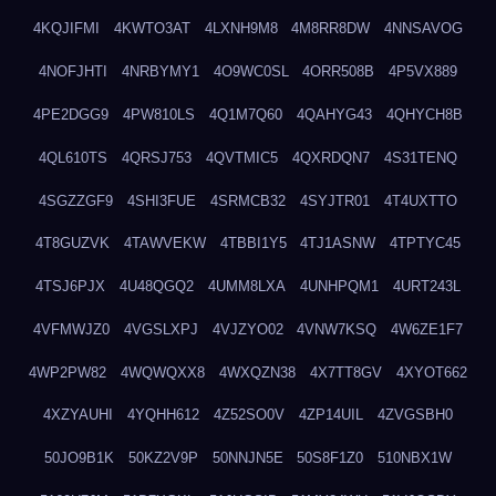
4KQJIFMI
4KWTO3AT
4LXNH9M8
4M8RR8DW
4NNSAVOG
4NOFJHTI
4NRBYMY1
4O9WC0SL
4ORR508B
4P5VX889
4PE2DGG9
4PW810LS
4Q1M7Q60
4QAHYG43
4QHYCH8B
4QL610TS
4QRSJ753
4QVTMIC5
4QXRDQN7
4S31TENQ
4SGZZGF9
4SHI3FUE
4SRMCB32
4SYJTR01
4T4UXTTO
4T8GUZVK
4TAWVEKW
4TBBI1Y5
4TJ1ASNW
4TPTYC45
4TSJ6PJX
4U48QGQ2
4UMM8LXA
4UNHPQM1
4URT243L
4VFMWJZ0
4VGSLXPJ
4VJZYO02
4VNW7KSQ
4W6ZE1F7
4WP2PW82
4WQWQXX8
4WXQZN38
4X7TT8GV
4XYOT662
4XZYAUHI
4YQHH612
4Z52SO0V
4ZP14UIL
4ZVGSBH0
50JO9B1K
50KZ2V9P
50NNJN5E
50S8F1Z0
510NBX1W