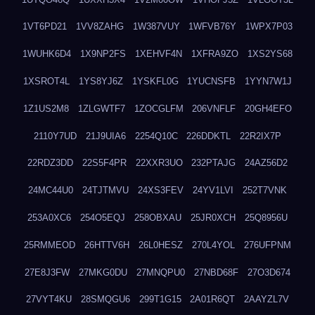
1VT6PD21
1VV8ZAHG
1W387VUY
1WFVB76Y
1WPX7P03
1WUHK6D4
1X9NP2FS
1XEHVF4N
1XFRA9ZO
1XS2YS68
1XSROT4L
1YS8YJ6Z
1YSKFL0G
1YUCNSFB
1YYN7W1J
1Z1US2M8
1ZLGWTF7
1ZOCGLFM
206VNFLF
20GH4EFO
2110Y7UD
21J9UIA6
2254Q10C
226DDKTL
22R2IX7P
22RDZ3DD
22S5F4PR
22XXR3UO
232PTAJG
24AZ56D2
24MC44U0
24TJTMVU
24XS3FEV
24YV1LVI
252T7VNK
253A0XC6
254O5EQJ
258OBXAU
25JR0XCH
25Q8956U
25RMMEOD
26HTTV6H
26L0HESZ
270L4YOL
276UFPNM
27E8J3FW
27MKG0DU
27MNQPU0
27NBD68F
27O3D674
27VYT4KU
28SMQGU6
299T1G15
2A01R6QT
2AAYZL7V