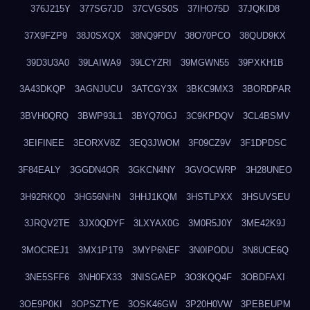
376J215Y
377SG7JD
37CVGS0S
37IHO75D
37JQKID8
37X9FZP9
38J0SXQX
38NQ9PDV
38O70PCO
38QUD9KX
39D3U3A0
39LAIWA9
39LCYZRI
39MGWN55
39PXKH1B
3A43DKQP
3AGNJUCU
3ATCGY3X
3BKC9MX3
3BORDPAR
3BVH0QRQ
3BWP93L1
3BYQ70GJ
3C9KPDQV
3CL4BSMV
3EIFINEE
3EORXV8Z
3EQ3JWOM
3F09CZ9V
3F1DPDSC
3F84EALY
3GGDN4OR
3GKCN4NY
3GVOCWRP
3H28UNEO
3H92RKQ0
3HG56NHN
3HHJ1KQM
3HSTLPXX
3HSUVSEU
3JRQV2TE
3JX0QDYF
3LXYAX0G
3M0R5J0Y
3ME42K9J
3MOCREJ1
3MX1P1T9
3MYP6NEF
3N0IPODU
3N8UCE6Q
3NE5SFF6
3NH0FX33
3NISGAEP
3O3KQQ4F
3OBDFAXI
3OE9P0KI
3OPSZTYE
3OSK46GW
3P20H0VW
3PEBEUPM