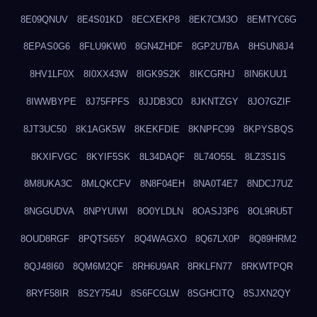
8E09QNUV
8E4S01KD
8ECXEKP8
8EK7CM3O
8EMTYC6G
8EPAS0G6
8FLU9KW0
8GN4ZHDF
8GP2U7BA
8HSUN8J4
8HV1LF0X
8I0XX43W
8IGK9S2K
8IKCGRHJ
8IN6KUU1
8IWWBYPE
8J75FPFS
8JJDB3C0
8JKNTZGY
8JO7GZIF
8JT3UC50
8K1AGK5W
8KEKFDIE
8KNPFC99
8KPYSBQS
8KXIFVGC
8KYIF5SK
8L34DAQF
8L74O55L
8LZ3S1IS
8M8UKA3C
8MLQKCFV
8N8F04EH
8NA0T4E7
8NDCJ7UZ
8NGGUDVA
8NPYUIWI
8O0YLDLN
8OASJ3P6
8OL9RU5T
8OUD8RGF
8PQTS65Y
8Q4WAGXO
8Q67LX0P
8Q89HRM2
8QJ48I60
8QM6M2QF
8RH6U9AR
8RKLFN77
8RKWTPQR
8RYF58IR
8S2Y754U
8S6FCGLW
8SGHCITQ
8SJXN2QY