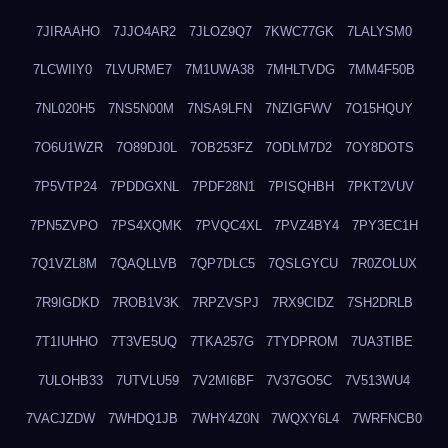
7JIRAAHO
7JJO4AR2
7JLOZ9Q7
7KWC77GK
7LALYSM0
7LCWIIY0
7LVURME7
7M1UWA38
7MHLTVDG
7MM4F50B
7NL020H5
7NS5N00M
7NSA9LFN
7NZIGFWV
7O15HQUY
7O6U1WZR
7O89DJ0L
7OB253FZ
7ODLM7D2
7OY8DOTS
7P5VTP24
7PDDGXNL
7PDF28N1
7PISQHBH
7PKT2VUV
7PN5ZVPO
7PS4XQMK
7PVQC4XL
7PVZ4BY4
7PY3EC1H
7Q1VZL8M
7QAQLLVB
7QP7DLC5
7QSLGYCU
7R0ZOLUX
7R9IGDKD
7ROB1V3K
7RPZVSPJ
7RX9CIDZ
7SH2DRLB
7T1IUHHO
7T3VE5UQ
7TKA257G
7TYDPROM
7UA3TIBE
7ULOHB33
7UTVLU59
7V2MI6BF
7V37GO5C
7V513WU4
7VACJZDW
7WHDQ1JB
7WHY4Z0N
7WQXY6L4
7WRFNCB0