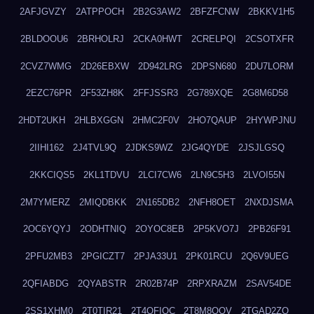
2AFJGVZY
2ATPPOCH
2B2G3AW2
2BFZFCNW
2BKKV1H5
2BLDOOU6
2BRHOLRJ
2CKA0HWT
2CRELPQI
2CSOTXFR
2CVZ7WMG
2D26EBXW
2D942LRG
2DPSN680
2DU7LORM
2EZC76PR
2F53ZH8K
2FFJSSR3
2G789XQE
2G8M6D58
2HDT2UKH
2HLBXGGN
2HMC2F0V
2HO7QAUP
2HYWPJNU
2IIHI162
2J4TVL9Q
2JDKS9WZ
2JG4QYDE
2JSJLGSQ
2KKCIQS5
2KL1TDVU
2LCI7CW6
2LN9C5H3
2LVOI55N
2M7YMERZ
2MIQDBKK
2N165DB2
2NFH8OET
2NXDJSMA
2OC6YQYJ
2ODHTNIQ
2OYOC8EB
2P5KVO7J
2PB26F91
2PFU2MB3
2PGICZT7
2PJA33U1
2PK01RCU
2Q6V9UEG
2QFIABDG
2QYABSTR
2R02B74P
2RPXRAZM
2SAV54DE
2SS1XHM0
2T0TIR21
2T4QFIOC
2T8M8OOV
2TGAD2ZO