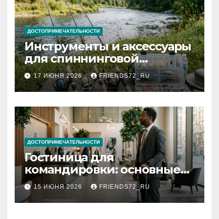
ДОСТОПРИМЕЧАТЕЛЬНОСТИ
Инструменты и аксессуары
для спиннинговой
рыбалки: назначение и
17 ИЮНЯ 2026
FRIENDS72_RU
типы
ДОСТОПРИМЕЧАТЕЛЬНОСТИ
Гостиница для
командировки: основные
критерии выбора
15 ИЮНЯ 2026
FRIENDS72_RU