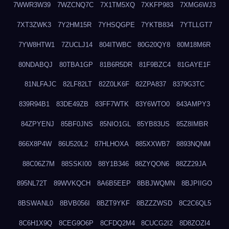
7WWR3W39
7WZCNQ7C
7X1TM5XQ
7XKFP983
7XMG6WJ3
7XT3ZWK3
7Y2HM15R
7YHSQGPE
7YKTB834
7YTLLGT7
7YW8HTW1
7ZUCLJ14
804ITWBC
80G20QY8
80M18M6R
80NDABQJ
80TBA1GP
81B6R5DR
81F9BZC4
81GAYE1F
81NLFAJC
82LF82LT
82Z0LK6F
82ZPA837
8379G3TC
839R94B1
83DE49ZB
83FF7WTK
83Y6WTO0
843AMPY3
84ZPYENJ
85BF0JNS
85NIO1GL
85YB83US
85Z8IMBR
866X8P4W
86U520L2
87HLHOXA
885XXWB7
8893NQNM
88C06Z7M
88SSKI00
88Y1B346
88ZYQON6
88ZZ29JA
895NL72T
89WVKQCH
8A6B5EEP
8BBJWQMN
8BJPIIGO
8BSWANL0
8BVB056I
8BZT9YKF
8BZZZWSD
8C2C6QL5
8C6H1X9Q
8CEG9O6P
8CFDQ2M4
8CUCG2I2
8D8ZOZI4