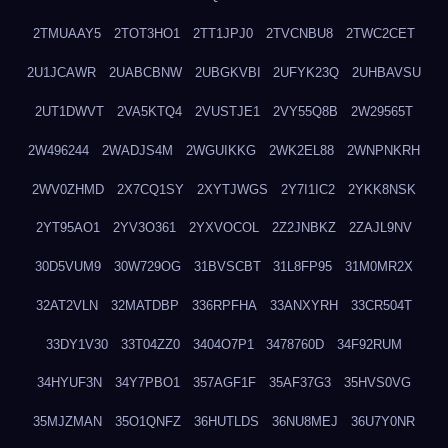
2TMUAAY5
2TOT3HO1
2TT1JPJ0
2TVCNBU8
2TWC2CET
2U1JCAWR
2UABCBNW
2UBGKVBI
2UFYK23Q
2UHBAVSU
2UT1DWVT
2VA5KTQ4
2VUSTJE1
2VY55Q8B
2W29565T
2W496244
2WADJS4M
2WGUIKKG
2WK2EL88
2WNPNKRH
2WV0ZHMD
2X7CQ1SY
2XYTJWGS
2Y7I1IC2
2YKK8NSK
2YT95AO1
2YV3O361
2YXVOCOL
2Z2JNBKZ
2ZAJL9NV
30D5VUM9
30W729OG
31BVSCBT
31L8FP95
31M0MR2X
32AT2VLN
32MATDBP
336RPFHA
33ANXYRH
33CR504T
33DY1V30
33T04ZZ0
3404O7P1
3478760D
34F92RUM
34HYUF3N
34Y7PBO1
357AGF1F
35AF37G3
35HVS0VG
35MJZMAN
35O1QNFZ
36HUTLDS
36NU8MEJ
36U7Y0NR