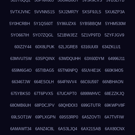
5UJY0QQ2
5UPNX603
5UUMB8OT
5V5K9CVS
5VB3LIYB
5VTXJVNC
5VVNNS1S
5XJ2MR7Y
5XSF9JLS
5XU6ZP3A
5Y0HCRBH
5Y1QS60T
5Y86UZX6
5YB5BBQM
5YHM530M
5YO667IH
5YO7ZQGL
5Z1BWJEZ
5Z1VP9TD
5ZYFJGV9
60IZ2Y44
60X8LPUK
62LJGRE8
6316UU0I
634ZKLU1
63MVU7SW
63SPQINX
63WDQUHH
63X60DYM
64996J11
659M6G4O
65TIBAG5
65TN6NPQ
65UV4E1K
660K94O5
663467JW
664ESOLH
664FNVV4
66C6U597
66NBHAON
675YBKS0
67T6PVX5
67UCAPT0
6899WHVC
68EZZKJQ
68OMB6UH
68PDCJPV
68QHDOI3
699GTUTR
69KWPV8F
69LSOT1W
69PLXGPN
69S53RP0
6A5ZOVTI
6A7TVFIW
6AMAWT34
6ANZ4C8L
6AS3LJQ4
6AX21SAB
6AX80CNX