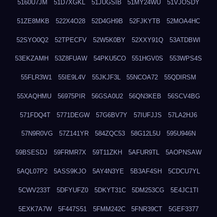
5160U7JM
51D7XGKL
51JUGSIB
51MY24WU
51VJOSDY
51ZE8MKB
522X4O28
52D4GH9B
52FJKYTB
52MOA4HC
52SYO0Q2
52TPECFV
52W5K0BY
52XXY91Q
53ATDBWI
53EKZAMH
53Z8FUAW
54PKU5CO
551HGV0S
553WPS4S
55FLR3W1
55IE9L4V
55JKJF3L
55NCOA72
55QDIRSM
55XAQHMU
56975PIR
56GSA0U2
56QN3KEB
56SCV4BG
571FDQ4T
5771DEGW
57G6BV7Y
57IUFJJS
57LA2HJ6
57N9R0VG
57Z141YR
584ZQC53
58G12L5U
595U946N
59BSESDJ
59FRMR7X
59T11ZKH
5AFUR9TL
5AOPNSAW
5AQL07P2
5ASS9KJO
5AY4N3YE
5B3AF4SH
5CDCU7YL
5CWV233T
5DFYUFZ0
5DKYT31C
5DM253CG
5E4JC1TI
5EXK7A7W
5F447S51
5FMM242C
5FNR39CT
5GEF3377