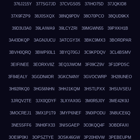
376J215Y
377SG7JD
37CVGS0S
37IHO75D
37JQKID8
37X9FZP9
38J0SXQX
38NQ9PDV
38O70PCO
38QUD9KX
39D3U3A0
39LAIWA9
39LCYZRI
39MGWN55
39PXKH1B
3A43DKQP
3AGNJUCU
3ATCGY3X
3BKC9MX3
3BORDPAR
3BVH0QRQ
3BWP93L1
3BYQ70GJ
3C9KPDQV
3CL4BSMV
3EIFINEE
3EORXV8Z
3EQ3JWOM
3F09CZ9V
3F1DPDSC
3F84EALY
3GGDN4OR
3GKCN4NY
3GVOCWRP
3H28UNEO
3H92RKQ0
3HG56NHN
3HHJ1KQM
3HSTLPXX
3HSUVSEU
3JRQV2TE
3JX0QDYF
3LXYAX0G
3M0R5J0Y
3ME42K9J
3MOCREJ1
3MX1P1T9
3MYP6NEF
3N0IPODU
3N8UCE6Q
3NE5SFF6
3NH0FX33
3NISGAEP
3O3KQQ4F
3OBDFAXI
3OE9P0KI
3OPSZTYE
3OSK46GW
3P20H0VW
3PEBEUPM