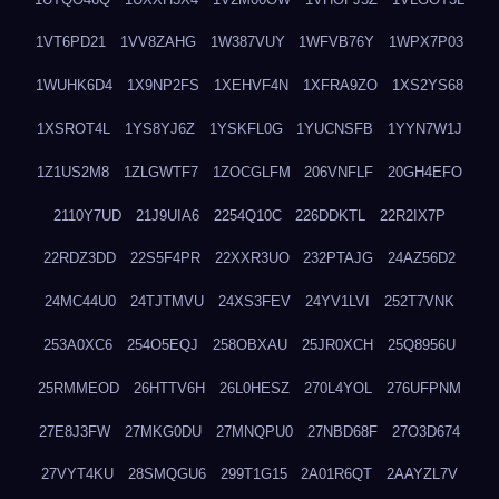
1VT6PD21
1VV8ZAHG
1W387VUY
1WFVB76Y
1WPX7P03
1WUHK6D4
1X9NP2FS
1XEHVF4N
1XFRA9ZO
1XS2YS68
1XSROT4L
1YS8YJ6Z
1YSKFL0G
1YUCNSFB
1YYN7W1J
1Z1US2M8
1ZLGWTF7
1ZOCGLFM
206VNFLF
20GH4EFO
2110Y7UD
21J9UIA6
2254Q10C
226DDKTL
22R2IX7P
22RDZ3DD
22S5F4PR
22XXR3UO
232PTAJG
24AZ56D2
24MC44U0
24TJTMVU
24XS3FEV
24YV1LVI
252T7VNK
253A0XC6
254O5EQJ
258OBXAU
25JR0XCH
25Q8956U
25RMMEOD
26HTTV6H
26L0HESZ
270L4YOL
276UFPNM
27E8J3FW
27MKG0DU
27MNQPU0
27NBD68F
27O3D674
27VYT4KU
28SMQGU6
299T1G15
2A01R6QT
2AAYZL7V