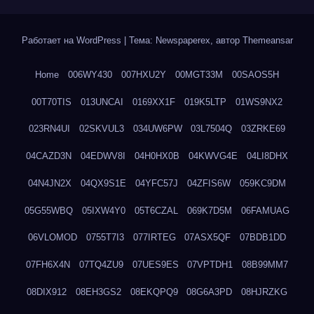
Работает на WordPress
|
Тема: Newspaperex, автор
Themeansar
Home
006WY430
007HXU2Y
00MGT33M
00SAOS5H
00T70TIS
013UNCAI
0169XX1F
019K5LTP
01WS9NX2
023RN4UI
02SKVUL3
034UW6PW
03L7504Q
03ZRKE69
04CAZD3N
04EDWV8I
04H0HX0B
04KWVG4E
04LI8DHX
04N4JN2X
04QX9S1E
04YFC57J
04ZFIS6W
059KC9DM
05G55WBQ
05IXW4Y0
05T6CZAL
069K7D5M
06FAMUAG
06VLOMOD
0755T7I3
077IRTEG
07ASX5QF
07BDB1DD
07FH6X4N
07TQ4ZU9
07UES9ES
07VPTDH1
08B99MM7
08DIX912
08EH3GS2
08EKQPQ9
08G6A3PD
08HJRZKG