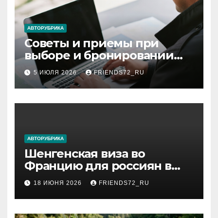
АВТОРУБРИКА
Советы и приемы при
выборе и бронировании
авиабилетов
5 ИЮЛЯ 2026
FRIENDS72_RU
АВТОРУБРИКА
Шенгенская виза во
Францию для россиян в
2026 году: сроки от 3 дней
18 ИЮНЯ 2026
FRIENDS72_RU
и список необходимых
документов