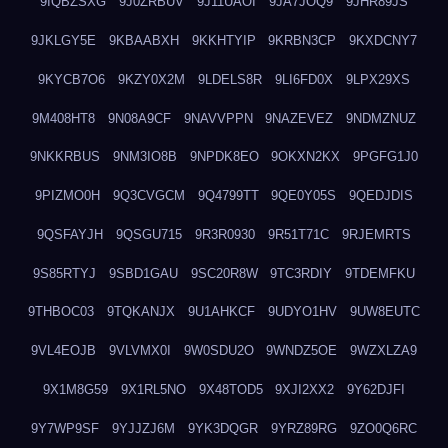
9IQBZSXG
9J0ZRBUV
9J11UAOI
9JA7JOQ9
9JHR89JS
9JKLGY5E
9KBAABXH
9KKHTYIP
9KRBN3CP
9KXDCNY7
9KYCB7O6
9KZY0X2M
9LDELS8R
9LI6FD0X
9LPX29XS
9M408HT8
9N08A9CF
9NAVVPPN
9NAZEVEZ
9NDMZNUZ
9NKKRBUS
9NM3IO8B
9NPDK8EO
9OKXN2KX
9PGFG1J0
9PIZMO0H
9Q3CVGCM
9Q4799TT
9QE0Y05S
9QEDJDIS
9QSFAYJH
9QSGU715
9R3R0930
9R51T71C
9RJEMRTS
9S85RTYJ
9SBD1GAU
9SC20R8W
9TC3RDIY
9TDEMFKU
9THBOC03
9TQKANJX
9U1AHKCF
9UDYO1HV
9UW8EUTC
9VL4EOJB
9VLVMX0I
9W0SDU2O
9WNDZ5OE
9WZXLZA9
9X1M8G59
9X1RL5NO
9X48TOD5
9XJI2XX2
9Y62DJFI
9Y7WP9SF
9YJJZJ6M
9YK3DQGR
9YRZ89RG
9ZO0Q6RC