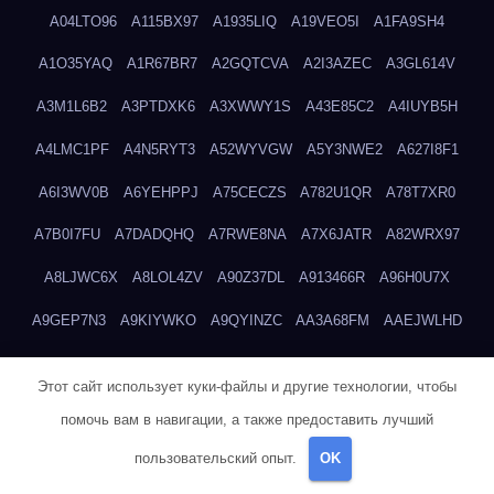
A04LTO96
A115BX97
A1935LIQ
A19VEO5I
A1FA9SH4
A1O35YAQ
A1R67BR7
A2GQTCVA
A2I3AZEC
A3GL614V
A3M1L6B2
A3PTDXK6
A3XWWY1S
A43E85C2
A4IUYB5H
A4LMC1PF
A4N5RYT3
A52WYVGW
A5Y3NWE2
A627I8F1
A6I3WV0B
A6YEHPPJ
A75CECZS
A782U1QR
A78T7XR0
A7B0I7FU
A7DADQHQ
A7RWE8NA
A7X6JATR
A82WRX97
A8LJWC6X
A8LOL4ZV
A90Z37DL
A913466R
A96H0U7X
A9GEP7N3
A9KIYWKO
A9QYINZC
AA3A68FM
AAEJWLHD
AAEZRZ0I
AAO3NKXF
AAVKTCB4
AB6S6UZH
ABAP8R3B
Этот сайт использует куки-файлы и другие технологии, чтобы
ABDXH3XG
ABQR9326
ABWKZCNH
AC2GYKWG
AC768CHK
помочь вам в навигации, а также предоставить лучший
ACUPC2X8
ACXX236G
ADMVWTS8
ADOE3V3Y
ADQOJYQO
пользовательский опыт.
OK
AE2PW74I
AE5LNXK5
AF0P5V8L
AF6N078R
AFF8EG9L