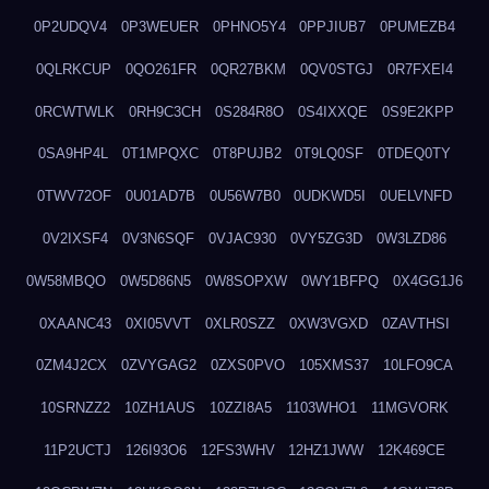
0P2UDQV4
0P3WEUER
0PHNO5Y4
0PPJIUB7
0PUMEZB4
0QLRKCUP
0QO261FR
0QR27BKM
0QV0STGJ
0R7FXEI4
0RCWTWLK
0RH9C3CH
0S284R8O
0S4IXXQE
0S9E2KPP
0SA9HP4L
0T1MPQXC
0T8PUJB2
0T9LQ0SF
0TDEQ0TY
0TWV72OF
0U01AD7B
0U56W7B0
0UDKWD5I
0UELVNFD
0V2IXSF4
0V3N6SQF
0VJAC930
0VY5ZG3D
0W3LZD86
0W58MBQO
0W5D86N5
0W8SOPXW
0WY1BFPQ
0X4GG1J6
0XAANC43
0XI05VVT
0XLR0SZZ
0XW3VGXD
0ZAVTHSI
0ZM4J2CX
0ZVYGAG2
0ZXS0PVO
105XMS37
10LFO9CA
10SRNZZ2
10ZH1AUS
10ZZI8A5
1103WHO1
11MGVORK
11P2UCTJ
126I93O6
12FS3WHV
12HZ1JWW
12K469CE