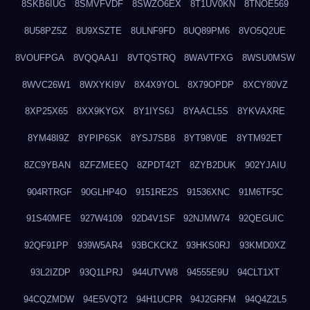
8SKB6IUG
8SMVFVDF
8SWZO6EX
8T1UV0KN
8TNOE569
8U58PZ5Z
8U9XSZTE
8ULNF9FD
8UQ89PM6
8VO5Q2UE
8VOUFPGA
8VQQAA1I
8VTQSTRQ
8WAVTFXG
8WSU0MSW
8WVC26W1
8WXYKI9V
8X4X9YOL
8X79OPDP
8XCY80VZ
8XP25X65
8XX9KYGX
8Y1IYS6J
8YAACL5S
8YKVAXRE
8YM48I9Z
8YPIP6SK
8YSJ7SB8
8YT98V0E
8YTM92ET
8ZC9YBAN
8ZFZMEEQ
8ZPDT42T
8ZYB2DUK
902YJAIU
904RTRGF
90GLHP4O
9151RE2S
91536XNC
91M6TF5C
91S40MFE
927W4109
92D4V1SF
92NJMW74
92QEGUIC
92QF91PP
939W5AR4
93BCKCKZ
93HKS0RJ
93KMD0XZ
93L2IZDP
93Q1LPRJ
944UTVW8
94555E9U
94CLT1XT
94CQZMDW
94E5VQT2
94H1UCPR
94J2GRFM
94Q4Z2L5