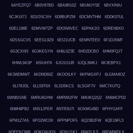
6AYEZFQ7
6B0V87BD
6BA9R10Z
6BUMJY5E
6BVXINIU
6CJKUI7J
6D1OSCXH
6D8BUPZM
6DCMVTHM
6DDK07UL
6DEL198E
6DMVW7ZP
6DO5WVEC
6DPAK2I3
6DREN8XO
6DSSGCV5
6EEGL9Z9
6EI21UCB
6EMNTEE0
6F1DJ5WF
6G3CXI93
6G3KEGYN
6H6L0Z3E
6HD2DCBO
6HM0FQJT
6HWL9A3P
6I5IUH76
6JGSI1UR
6JQL3WKJ
6K3EBPX1
6K3WDMWT
6KDND60Z
6KOOILKY
6KPMGXPJ
6LGMA8OZ
6LI78JDL
6LL59T6X
6LSD5KCS
6LSGIF7V
6MC7XUTQ
6MNBISNE
6MRU4GHW
6MRWI2FW
6MUKQ2Q2
6N6MCPD2
6N8H9PB2
6NS1JPER
6NTR3U7I
6OXMG49D
6PHYGAFF
6PM1Z7A5
6PO2WC0X
6PPNPOF5
6Q23B2FW
6QE19FL3
6QEEKCMR
6QKOAUOS
6QVIJ1K1
6R431JL5
6RGMWOLX