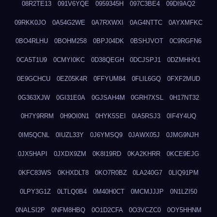
08R2TE13
091V6YQE
0959345H
097C3BE4
09DI9AQ2
09RKK0JO
0A54G2WE
0A7RXWXI
0AG4NTTC
0AYXMFKC
0BO4RLHU
0BOHM258
0BPJ04DK
0BSHJVOT
0C9RGFN6
0CA5T1U9
0CMYI0KC
0D38QEGH
0DCJSPJ1
0DZMHHX1
0E9GCHCU
0EZ05K4R
0FFYUM84
0FLIL6GQ
0FXF2MUD
0G363XJW
0GI31E0A
0GJSAH4M
0GRH7XSL
0H17NT32
0H7Y9RRM
0H9OI0N1
0HYK5SEI
0IA5RSJ3
0IF4Y4UQ
0IM5QCNL
0IUZL33Y
0J6YMSQ9
0JAWX05J
0JMG9NJH
0JX5HAPI
0JXDX9ZM
0K8I19RD
0KA2KHRR
0KCE9EJG
0KFC83WS
0KHXDLT8
0KO7R0BZ
0LA240G7
0LIQ91PM
0LPY3G1Z
0LTLQ0B4
0M40H0CT
0MCMJJJP
0N1LZI50
0NALSI2P
0NFM8HBQ
0O1D2CFA
0O3VCZC0
0OY5HHNM