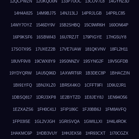
12QCPWZN
12UKQO0N
133P7UOC
13COV7L8
14GYHZ3D
14H4A825
14M9BJ75
14NJ13LJ
14PRJLGB
14PRLC85
14WY7OYZ
1546DY9V
15B2SHBQ
15C9WR6H
160ON64P
16P9KSF6
16SBWI43
16U7RZJT
179PIGYE
17HG5UY8
17SO7X9S
17UXEZ2B
17VE7UAW
181QKVNV
18FL2H11
18UVF9V8
19CWX8Y9
19S0NNZV
19SYNG2F
19V5GFDB
19YDYQRW
1AU5Q96D
1AXWRT6R
1B3DEC8P
1BHACZIN
1BI91YFQ
1BNJXLZ0
1BR5X4KO
1CFFT9FI
1D9U2JR1
1DBSQ817
1DRJ3XP8
1E2BYTZD
1E8JEY8J
1EN94O56
1EZXAZS6
1FH0C41J
1FIP186C
1FJ0BB6J
1FM8AVFQ
1FP03I5E
1GL2VJGH
1GRISVQA
1GWILLXI
1H4L4ROK
1HAKMC6P
1HDB3VUY
1HHJEK58
1HR93CXT
1I70CGZX