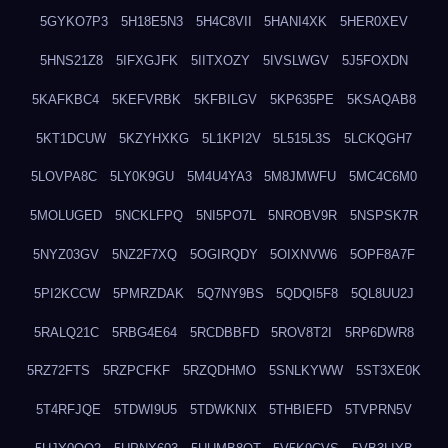
5GYKO7P3
5H18E5N3
5H4C8VII
5HANI4XK
5HER0XEV
5HNS21Z8
5IFXGJFK
5IITXOZY
5IVSLWGV
5J5FOXDN
5KAFKBC4
5KEFVRBK
5KFBILGV
5KP635PE
5KSAQAB8
5KT1DCUW
5KZYHXKG
5L1KPI2V
5L515L3S
5LCKQGH7
5LOVPA8C
5LY0K9GU
5M4U4YA3
5M8JMWFU
5MC4C6M0
5MOLUGED
5NCKLFPQ
5NI5PO7L
5NROBV9R
5NSPSK7R
5NYZ03GV
5NZ2F7XQ
5OGIRQDY
5OIXNVW6
5OPF8A7F
5PI2KCCW
5PMRZDAK
5Q7NY9BS
5QDQI5F8
5QL8UU2J
5RALQ21C
5RBG4E64
5RCDBBFD
5ROV8T2I
5RP6DWR8
5RZ72FTS
5RZPCFKF
5RZQDHMO
5SNLKYWW
5ST3XE0K
5T4RFJQE
5TDWI9U5
5TDWKNIX
5THBIEFD
5TVPRN5V