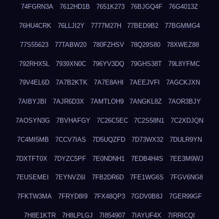
74FGRN3A
7612HD1B
7651K273
76BJGQ4F
76G4013Z
76HU4CRK
76LLJI2Y
7777M27H
77BED9B2
77BGMMG4
77S55623
77TABW20
780FZHSV
78Q29S80
78XWEZ88
792RHX5L
7939XN0C
796YV3DQ
79GHS38T
79L8YFMC
79V4EL6D
7A7B2KTK
7A7E8AHI
7AEEJVFI
7AGCKJXN
7AIBYJBI
7AJR6D3X
7AMTLOH9
7ANGKL8Z
7AOR3BJY
7AOSYN3G
7BVHAFGY
7C26C5EC
7C2S58N1
7C2XDJQN
7C4MI5MB
7CCV7IAS
7D5UQZFD
7D73WX32
7DULR9YN
7DXTFT0X
7DYZC5PF
7E0NDNH1
7EDB4H4S
7EE3M9WJ
7EUSEMEI
7EYNVZ6I
7FB2DR6D
7FE1WG6S
7FGV6NG8
7FKTW3MA
7FRYD8I9
7FX48QP3
7GDV0B8J
7GER99GF
7H8E1KTR
7H8LPLGJ
7I854907
7IAYUF4X
7IRRICQI