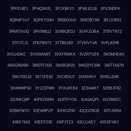
3PFEI4E1
3PHQ0AXL
3PJX8KV3
3PWL81U6
3PX3NDPK
3QBNPSU7
3QPKYD3H
3R660UUO
3R8OBY8R
3RJJOB51
3RM5TAUQ
3RV0N612
3SRBQEDJ
3SXFZOBA
3TBVTN7Z
3TFI7CJL
3TKFBN73
3TTB618D
3TVMVY4A
3VPL82H9
3VS14DKC
3VX5WW8T
3VXFRWKX
3VZRTGEK
3W3MHD4O
3WAD8W9N
3WDTF1N3
3WI8G8SN
3WQDYCWK
3WTTA97N
3WU70G19
3X71FE60
3XC4DIU7
3XMIH0VI
3XMLLD4K
3XWW9P5D
3Y2Z2FMH
3YXUATB4
3Z3344KT
3ZBBJF82
3ZUNKQ9P
40PEO5RM
418TPYOG
41A6AQPI
41CR68ZC
428MPM7O
42EW9PZP
42HIOZNV
42QOZROE
437L5RRA
43BE766X
43EEF23E
43IP3TZ3
43OJ1AEY
43SSFXBJ