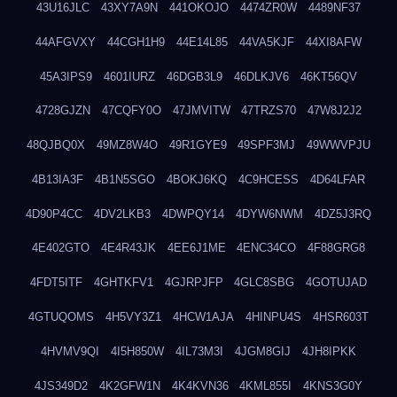
43U16JLC
43XY7A9N
441OKOJO
4474ZR0W
4489NF37
44AFGVXY
44CGH1H9
44E14L85
44VA5KJF
44XI8AFW
45A3IPS9
4601IURZ
46DGB3L9
46DLKJV6
46KT56QV
4728GJZN
47CQFY0O
47JMVITW
47TRZS70
47W8J2J2
48QJBQ0X
49MZ8W4O
49R1GYE9
49SPF3MJ
49WWVPJU
4B13IA3F
4B1N5SGO
4BOKJ6KQ
4C9HCESS
4D64LFAR
4D90P4CC
4DV2LKB3
4DWPQY14
4DYW6NWM
4DZ5J3RQ
4E402GTO
4E4R43JK
4EE6J1ME
4ENC34CO
4F88GRG8
4FDT5ITF
4GHTKFV1
4GJRPJFP
4GLC8SBG
4GOTUJAD
4GTUQOMS
4H5VY3Z1
4HCW1AJA
4HINPU4S
4HSR603T
4HVMV9QI
4I5H850W
4IL73M3I
4JGM8GIJ
4JH8IPKK
4JS349D2
4K2GFW1N
4K4KVN36
4KML855I
4KNS3G0Y