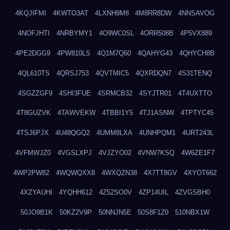
4KQJIFMI
4KWTO3AT
4LXNH9M8
4M8RR8DW
4NNSAVOG
4NOFJHTI
4NRBYMY1
4O9WC0SL
4ORR508B
4P5VX889
4PE2DGG9
4PW810LS
4Q1M7Q60
4QAHYG43
4QHYCH8B
4QL610TS
4QRSJ753
4QVTMIC5
4QXRDQN7
4S31TENQ
4SGZZGF9
4SHI3FUE
4SRMCB32
4SYJTR01
4T4UXTTO
4T8GUZVK
4TAWVEKW
4TBBI1Y5
4TJ1ASNW
4TPTYC45
4TSJ6PJX
4U48QGQ2
4UMM8LXA
4UNHPQM1
4URT243L
4VFMWJZ0
4VGSLXPJ
4VJZYO02
4VNW7KSQ
4W6ZE1F7
4WP2PW82
4WQWQXX8
4WXQZN38
4X7TT8GV
4XYOT662
4XZYAUHI
4YQHH612
4Z52SO0V
4ZP14UIL
4ZVGSBH0
50JO9B1K
50KZ2V9P
50NNJN5E
50S8F1Z0
510NBX1W