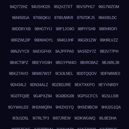
94Q772HZ
94USHO25
95QVZ7XT
95VSPH17
96G7WZOM
96NI50GA
97I66QKU
97IBUWKR
97N7DKJ5
984XBLDC
98DD8YXB
98HGTYIJ
98P1JO9O
98PIYSH9
98RHROFI
98RZWLDP
990W4OYL
9940JJHF
99GDI1ZW
99HRLVZZ
99NJVYC8
9AEIGFHX
9AJPFPA0
9AS5DY7Z
9B2V77PH
9B4CT9PZ
9BEYVG9H
9BGYPM4O
9BIRO8AZ
9BJ6RL38
9BKZ7AVO
9BM67W1T
9C63LNEL
9D0TQQOV
9DFN8WE0
9DI434L2
9DN34ALZ
9DZBDJRE
9EKTXKPO
9EYVNRDY
9G0TFQ0E
9G4PXZ84
9G68DG08
9GPGCFCS
9GSLIJ08
9GYWALD3
9H2AMQR4
9HIZH1YQ
9HSE9BCM
9HU2G1QA
9I3U1D5L
9I7RL7P3
9I87JREW
9IDKWGWQ
9IL8EDHA