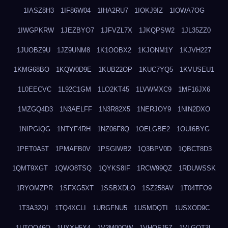
1IASZ8H3
1IF86W04
1IHA2RU7
1IOKJ9IZ
1IOWA7OG
1IWGPKRW
1JEZBYO7
1JFVZL7X
1JKQPSW2
1JL35ZZ0
1JUOBZ9U
1JZ9UNM8
1K1OOBX2
1KJONM1Y
1KJVH227
1KMG68BO
1KQW0D9E
1KUB22OP
1KUC7YQ5
1KVUSEU1
1L0EECVC
1L92C1GM
1LO2KT45
1LVWMXC9
1MF16JX6
1MZGQ4D3
1N3AELFF
1N3R82X5
1NERJOY9
1NIN2DXO
1NIPGIQG
1NTYF4RH
1NZ06F8Q
1OELGBE2
1OUI6BYG
1PET0A5T
1PMAFB0V
1PSGIWB2
1Q3BPV0D
1QBCT8D3
1QMT9XGT
1QWO8TSQ
1QYKS8IF
1RCW99QZ
1RDUWSSK
1RYOMZPR
1SFXG5XT
1SSBXDLO
1SZ258AV
1T04TFO9
1T3A32QI
1TQ4XCLI
1URGFNU5
1USMDQTI
1USXOD9C
1UTQO46Q
1UXXH5X4
1V2M00OW
1VHOFJ5Z
1VLGOT3L