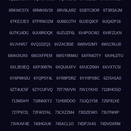
6RKWC57X
6RMKNV3X
6RV8LARZ
6SBTC8OR
6T3R3AJM
6TKE2JE3
6TPRWJZM
6U06OJTH
6UJEQ0CF
6UQ42P16
6UTK14DG
6UU9ROQK
6UZUZF6L
6V4POCW2
6V6FZLKN
6VJVHI57
6VQ1DZQ1
6VZACB5E
6W0V02MY
6W1CRLU0
6WAOIUX0
6WJXFPEM
6WSY8NWU
6XFR4OTY
6XIHLDTU
6XL3E0EQ
6XP30R7N
6XQUAXFV
6XUCD56H
6XVXTC5I
6Y6PMH2U
6YQP5Y4L
6YR8PDRZ
6YY0PXBC
6ZISH1A0
6ZT4UC5F
6ZYCUFVQ
70T7NVVN
70V1YKH3
711BHOSD
713M5IHY
718NNXY2
71H5RDOO
71UQJY58
725P81XE
727P972L
72FW37AL
73CXZZM4
73IDZEWO
73UTNHIP
73VKAF4E
740HGIUK
745ACL1O
74DPJX4S
74DVDXRM