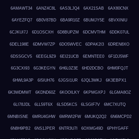
6AMAWT34
6ANZ4C8L
6AS3LJQ4
6AX21SAB
6AX80CNX
6AYEZFQ7
6B0V87BD
6BA9R10Z
6BUMJY5E
6BVXINIU
6CJKUI7J
6D1OSCXH
6D8BUPZM
6DCMVTHM
6DDK07UL
6DEL198E
6DMVW7ZP
6DO5WVEC
6DPAK2I3
6DREN8XO
6DSSGCV5
6EEGL9Z9
6EI21UCB
6EMNTEE0
6F1DJ5WF
6G3CXI93
6G3KEGYN
6H6L0Z3E
6HD2DCBO
6HM0FQJT
6HWL9A3P
6I5IUH76
6JGSI1UR
6JQL3WKJ
6K3EBPX1
6K3WDMWT
6KDND60Z
6KOOILKY
6KPMGXPJ
6LGMA8OZ
6LI78JDL
6LL59T6X
6LSD5KCS
6LSGIF7V
6MC7XUTQ
6MNBISNE
6MRU4GHW
6MRWI2FW
6MUKQ2Q2
6N6MCPD2
6N8H9PB2
6NS1JPER
6NTR3U7I
6OXMG49D
6PHYGAFF