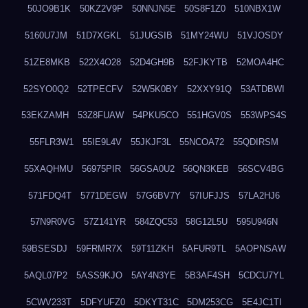
50JO9B1K
50KZ2V9P
50NNJN5E
50S8F1Z0
510NBX1W
5160U7JM
51D7XGKL
51JUGSIB
51MY24WU
51VJOSDY
51ZE8MKB
522X4O28
52D4GH9B
52FJKYTB
52MOA4HC
52SYO0Q2
52TPECFV
52W5K0BY
52XXY91Q
53ATDBWI
53EKZAMH
53Z8FUAW
54PKU5CO
551HGV0S
553WPS4S
55FLR3W1
55IE9L4V
55JKJF3L
55NCOA72
55QDIRSM
55XAQHMU
56975PIR
56GSA0U2
56QN3KEB
56SCV4BG
571FDQ4T
5771DEGW
57G6BV7Y
57IUFJJS
57LA2HJ6
57N9R0VG
57Z141YR
584ZQC53
58G12L5U
595U946N
59BSESDJ
59FRMR7X
59T11ZKH
5AFUR9TL
5AOPNSAW
5AQL07P2
5ASS9KJO
5AY4N3YE
5B3AF4SH
5CDCU7YL
5CWV233T
5DFYUFZ0
5DKYT31C
5DM253CG
5E4JC1TI