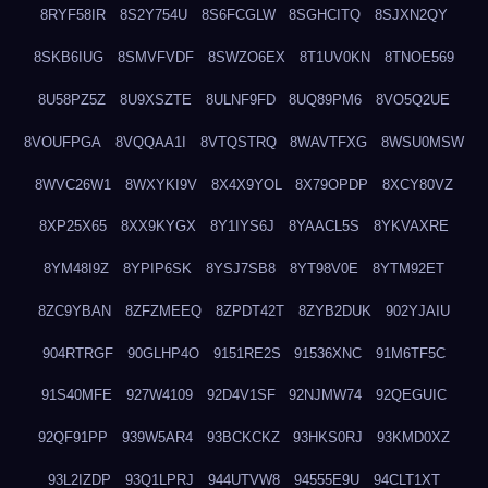
8RYF58IR
8S2Y754U
8S6FCGLW
8SGHCITQ
8SJXN2QY
8SKB6IUG
8SMVFVDF
8SWZO6EX
8T1UV0KN
8TNOE569
8U58PZ5Z
8U9XSZTE
8ULNF9FD
8UQ89PM6
8VO5Q2UE
8VOUFPGA
8VQQAA1I
8VTQSTRQ
8WAVTFXG
8WSU0MSW
8WVC26W1
8WXYKI9V
8X4X9YOL
8X79OPDP
8XCY80VZ
8XP25X65
8XX9KYGX
8Y1IYS6J
8YAACL5S
8YKVAXRE
8YM48I9Z
8YPIP6SK
8YSJ7SB8
8YT98V0E
8YTM92ET
8ZC9YBAN
8ZFZMEEQ
8ZPDT42T
8ZYB2DUK
902YJAIU
904RTRGF
90GLHP4O
9151RE2S
91536XNC
91M6TF5C
91S40MFE
927W4109
92D4V1SF
92NJMW74
92QEGUIC
92QF91PP
939W5AR4
93BCKCKZ
93HKS0RJ
93KMD0XZ
93L2IZDP
93Q1LPRJ
944UTVW8
94555E9U
94CLT1XT