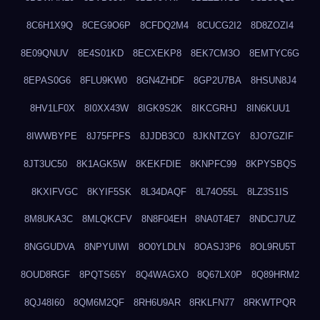
8C6H1X9Q
8CEG9O6P
8CFDQ2M4
8CUCG2I2
8D8ZOZI4
8E09QNUV
8E4S01KD
8ECXEKP8
8EK7CM3O
8EMTYC6G
8EPAS0G6
8FLU9KW0
8GN4ZHDF
8GP2U7BA
8HSUN8J4
8HV1LF0X
8I0XX43W
8IGK9S2K
8IKCGRHJ
8IN6KUU1
8IWWBYPE
8J75FPFS
8JJDB3C0
8JKNTZGY
8JO7GZIF
8JT3UC50
8K1AGK5W
8KEKFDIE
8KNPFC99
8KPYSBQS
8KXIFVGC
8KYIF5SK
8L34DAQF
8L74O55L
8LZ3S1IS
8M8UKA3C
8MLQKCFV
8N8F04EH
8NA0T4E7
8NDCJ7UZ
8NGGUDVA
8NPYUIWI
8O0YLDLN
8OASJ3P6
8OL9RU5T
8OUD8RGF
8PQTS65Y
8Q4WAGXO
8Q67LX0P
8Q89HRM2
8QJ48I60
8QM6M2QF
8RH6U9AR
8RKLFN77
8RKWTPQR