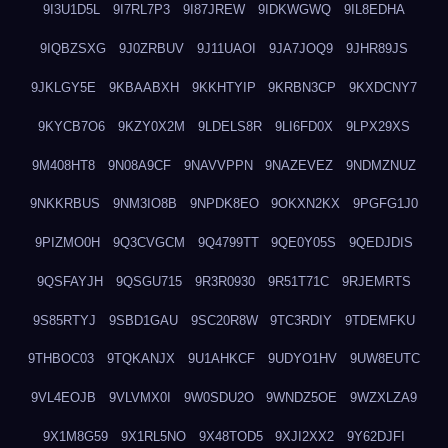
9I3U1D5L
9I7RL7P3
9I87JREW
9IDKWGWQ
9IL8EDHA
9IQBZSXG
9J0ZRBUV
9J11UAOI
9JA7JOQ9
9JHR89JS
9JKLGY5E
9KBAABXH
9KKHTYIP
9KRBN3CP
9KXDCNY7
9KYCB7O6
9KZY0X2M
9LDELS8R
9LI6FD0X
9LPX29XS
9M408HT8
9N08A9CF
9NAVVPPN
9NAZEVEZ
9NDMZNUZ
9NKKRBUS
9NM3IO8B
9NPDK8EO
9OKXN2KX
9PGFG1J0
9PIZMO0H
9Q3CVGCM
9Q4799TT
9QE0Y05S
9QEDJDIS
9QSFAYJH
9QSGU715
9R3R0930
9R51T71C
9RJEMRTS
9S85RTYJ
9SBD1GAU
9SC20R8W
9TC3RDIY
9TDEMFKU
9THBOC03
9TQKANJX
9U1AHKCF
9UDYO1HV
9UW8EUTC
9VL4EOJB
9VLVMX0I
9W0SDU2O
9WNDZ5OE
9WZXLZA9
9X1M8G59
9X1RL5NO
9X48TOD5
9XJI2XX2
9Y62DJFI