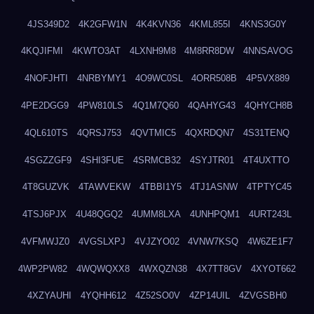
4JS349D2
4K2GFW1N
4K4KVN36
4KML855I
4KNS3G0Y
4KQJIFMI
4KWTO3AT
4LXNH9M8
4M8RR8DW
4NNSAVOG
4NOFJHTI
4NRBYMY1
4O9WC0SL
4ORR508B
4P5VX889
4PE2DGG9
4PW810LS
4Q1M7Q60
4QAHYG43
4QHYCH8B
4QL610TS
4QRSJ753
4QVTMIC5
4QXRDQN7
4S31TENQ
4SGZZGF9
4SHI3FUE
4SRMCB32
4SYJTR01
4T4UXTTO
4T8GUZVK
4TAWVEKW
4TBBI1Y5
4TJ1ASNW
4TPTYC45
4TSJ6PJX
4U48QGQ2
4UMM8LXA
4UNHPQM1
4URT243L
4VFMWJZ0
4VGSLXPJ
4VJZYO02
4VNW7KSQ
4W6ZE1F7
4WP2PW82
4WQWQXX8
4WXQZN38
4X7TT8GV
4XYOT662
4XZYAUHI
4YQHH612
4Z52SO0V
4ZP14UIL
4ZVGSBH0