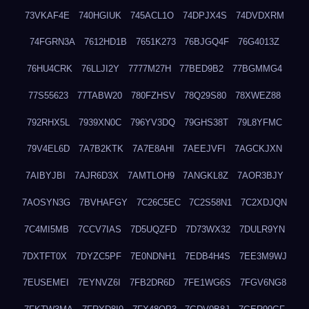
73VKAF4E
740HGIUK
745ACL1O
74DPJX4S
74DVDXRM
74FGRN3A
7612HD1B
7651K273
76BJGQ4F
76G4013Z
76HU4CRK
76LLJI2Y
7777M27H
77BED9B2
77BGMMG4
77S55623
77TABW20
780FZHSV
78Q29S80
78XWEZ88
792RHX5L
7939XN0C
796YV3DQ
79GHS38T
79L8YFMC
79V4EL6D
7A7B2KTK
7A7E8AHI
7AEEJVFI
7AGCKJXN
7AIBYJBI
7AJR6D3X
7AMTLOH9
7ANGKL8Z
7AOR3BJY
7AOSYN3G
7BVHAFGY
7C26C5EC
7C2S58N1
7C2XDJQN
7C4MI5MB
7CCV7IAS
7D5UQZFD
7D73WX32
7DULR9YN
7DXTFT0X
7DYZC5PF
7E0NDNH1
7EDB4H4S
7EE3M9WJ
7EUSEMEI
7EYNVZ6I
7FB2DR6D
7FE1WG6S
7FGV6NG8