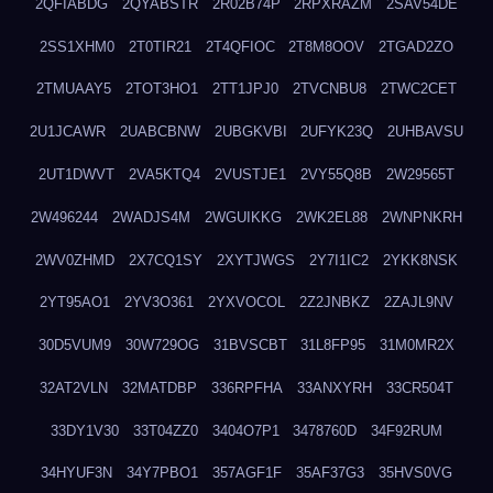
2QFIABDG
2QYABSTR
2R02B74P
2RPXRAZM
2SAV54DE
2SS1XHM0
2T0TIR21
2T4QFIOC
2T8M8OOV
2TGAD2ZO
2TMUAAY5
2TOT3HO1
2TT1JPJ0
2TVCNBU8
2TWC2CET
2U1JCAWR
2UABCBNW
2UBGKVBI
2UFYK23Q
2UHBAVSU
2UT1DWVT
2VA5KTQ4
2VUSTJE1
2VY55Q8B
2W29565T
2W496244
2WADJS4M
2WGUIKKG
2WK2EL88
2WNPNKRH
2WV0ZHMD
2X7CQ1SY
2XYTJWGS
2Y7I1IC2
2YKK8NSK
2YT95AO1
2YV3O361
2YXVOCOL
2Z2JNBKZ
2ZAJL9NV
30D5VUM9
30W729OG
31BVSCBT
31L8FP95
31M0MR2X
32AT2VLN
32MATDBP
336RPFHA
33ANXYRH
33CR504T
33DY1V30
33T04ZZ0
3404O7P1
3478760D
34F92RUM
34HYUF3N
34Y7PBO1
357AGF1F
35AF37G3
35HVS0VG