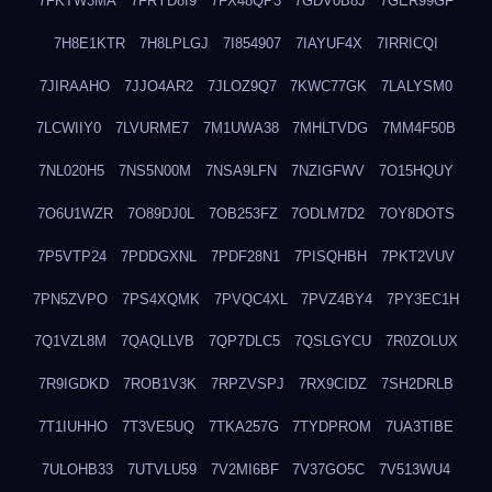
7FKTW3MA
7FRYD8I9
7FX48QP3
7GDV0B8J
7GER99GF
7H8E1KTR
7H8LPLGJ
7I854907
7IAYUF4X
7IRRICQI
7JIRAAHO
7JJO4AR2
7JLOZ9Q7
7KWC77GK
7LALYSM0
7LCWIIY0
7LVURME7
7M1UWA38
7MHLTVDG
7MM4F50B
7NL020H5
7NS5N00M
7NSA9LFN
7NZIGFWV
7O15HQUY
7O6U1WZR
7O89DJ0L
7OB253FZ
7ODLM7D2
7OY8DOTS
7P5VTP24
7PDDGXNL
7PDF28N1
7PISQHBH
7PKT2VUV
7PN5ZVPO
7PS4XQMK
7PVQC4XL
7PVZ4BY4
7PY3EC1H
7Q1VZL8M
7QAQLLVB
7QP7DLC5
7QSLGYCU
7R0ZOLUX
7R9IGDKD
7ROB1V3K
7RPZVSPJ
7RX9CIDZ
7SH2DRLB
7T1IUHHO
7T3VE5UQ
7TKA257G
7TYDPROM
7UA3TIBE
7ULOHB33
7UTVLU59
7V2MI6BF
7V37GO5C
7V513WU4