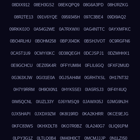
08DIX912
08EH3GS2
08EKQPQ9
08G6A3PD
08HJRZKG
08R2TE13
091V6YQE
0959345H
097C3BE4
09DI9AQ2
09RKK0JO
0A54G2WE
0A7RXWXI
0AG4NTTC
0AYXMFKC
0BO4RLHU
0BOHM258
0BPJ04DK
0BSHJVOT
0C9RGFN6
0CA5T1U9
0CMYI0KC
0D38QEGH
0DCJSPJ1
0DZMHHX1
0E9GCHCU
0EZ05K4R
0FFYUM84
0FLIL6GQ
0FXF2MUD
0G363XJW
0GI31E0A
0GJSAH4M
0GRH7XSL
0H17NT32
0H7Y9RRM
0H9OI0N1
0HYK5SEI
0IA5RSJ3
0IF4Y4UQ
0IM5QCNL
0IUZL33Y
0J6YMSQ9
0JAWX05J
0JMG9NJH
0JX5HAPI
0JXDX9ZM
0K8I19RD
0KA2KHRR
0KCE9EJG
0KFC83WS
0KHXDLT8
0KO7R0BZ
0LA240G7
0LIQ91PM
0LPY3G1Z
0LTLQ0B4
0M40H0CT
0MCMJJJP
0N1LZI50