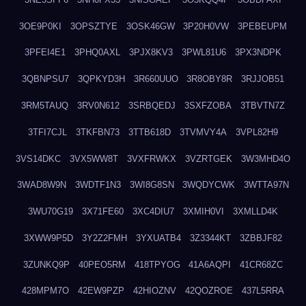
3OE9P0KI
3OPSZTYE
3OSK46GW
3P20H0VW
3PEBEUPM
3PFEI4E1
3PHQ0AXL
3PJX8KV3
3PWL81U6
3PX3NDPK
3QBNPSU7
3QPKYD3H
3R660UUO
3R8OBY8R
3RJJOB51
3RM5TAUQ
3RV0N612
3SRBQEDJ
3SXFZOBA
3TBVTN7Z
3TFI7CJL
3TKFBN73
3TTB618D
3TVMVY4A
3VPL82H9
3VS14DKC
3VX5WW8T
3VXFRWKX
3VZRTGEK
3W3MHD4O
3WAD8W9N
3WDTF1N3
3WI8G8SN
3WQDYCWK
3WTTA97N
3WU70G19
3X71FE60
3XC4DIU7
3XMIH0VI
3XMLLD4K
3XWW9P5D
3Y2Z2FMH
3YXUATB4
3Z3344KT
3ZBBJF82
3ZUNKQ9P
40PEO5RM
418TPYOG
41A6AQPI
41CR68ZC
428MPM7O
42EW9PZP
42HIOZNV
42QOZROE
437L5RRA