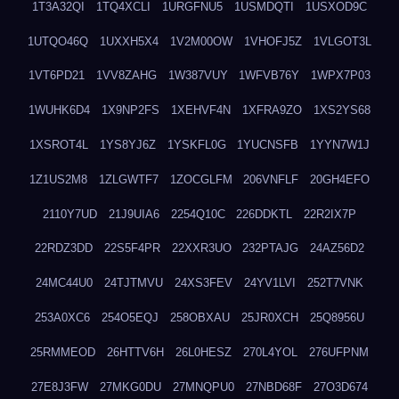
1T3A32QI
1TQ4XCLI
1URGFNU5
1USMDQTI
1USXOD9C
1UTQO46Q
1UXXH5X4
1V2M00OW
1VHOFJ5Z
1VLGOT3L
1VT6PD21
1VV8ZAHG
1W387VUY
1WFVB76Y
1WPX7P03
1WUHK6D4
1X9NP2FS
1XEHVF4N
1XFRA9ZO
1XS2YS68
1XSROT4L
1YS8YJ6Z
1YSKFL0G
1YUCNSFB
1YYN7W1J
1Z1US2M8
1ZLGWTF7
1ZOCGLFM
206VNFLF
20GH4EFO
2110Y7UD
21J9UIA6
2254Q10C
226DDKTL
22R2IX7P
22RDZ3DD
22S5F4PR
22XXR3UO
232PTAJG
24AZ56D2
24MC44U0
24TJTMVU
24XS3FEV
24YV1LVI
252T7VNK
253A0XC6
254O5EQJ
258OBXAU
25JR0XCH
25Q8956U
25RMMEOD
26HTTV6H
26L0HESZ
270L4YOL
276UFPNM
27E8J3FW
27MKG0DU
27MNQPU0
27NBD68F
27O3D674