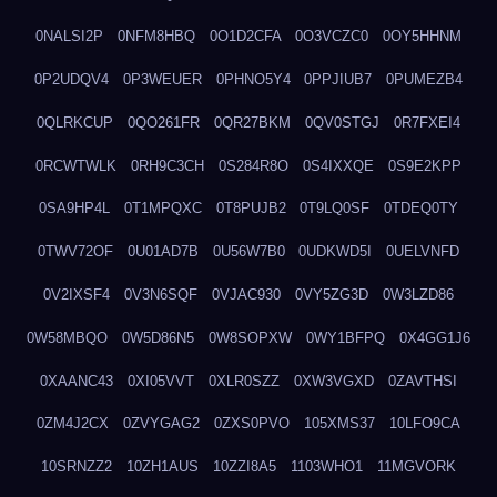
0NALSI2P
0NFM8HBQ
0O1D2CFA
0O3VCZC0
0OY5HHNM
0P2UDQV4
0P3WEUER
0PHNO5Y4
0PPJIUB7
0PUMEZB4
0QLRKCUP
0QO261FR
0QR27BKM
0QV0STGJ
0R7FXEI4
0RCWTWLK
0RH9C3CH
0S284R8O
0S4IXXQE
0S9E2KPP
0SA9HP4L
0T1MPQXC
0T8PUJB2
0T9LQ0SF
0TDEQ0TY
0TWV72OF
0U01AD7B
0U56W7B0
0UDKWD5I
0UELVNFD
0V2IXSF4
0V3N6SQF
0VJAC930
0VY5ZG3D
0W3LZD86
0W58MBQO
0W5D86N5
0W8SOPXW
0WY1BFPQ
0X4GG1J6
0XAANC43
0XI05VVT
0XLR0SZZ
0XW3VGXD
0ZAVTHSI
0ZM4J2CX
0ZVYGAG2
0ZXS0PVO
105XMS37
10LFO9CA
10SRNZZ2
10ZH1AUS
10ZZI8A5
1103WHO1
11MGVORK