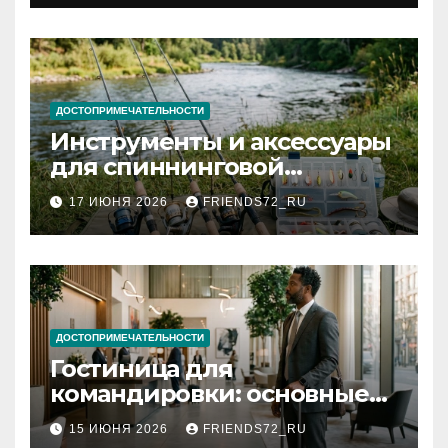
документов
ДОСТОПРИМЕЧАТЕЛЬНОСТИ
Инструменты и аксессуары
для спиннинговой
рыбалки: назначение и
17 ИЮНЯ 2026
FRIENDS72_RU
типы
ДОСТОПРИМЕЧАТЕЛЬНОСТИ
Гостиница для
командировки: основные
критерии выбора
15 ИЮНЯ 2026
FRIENDS72_RU