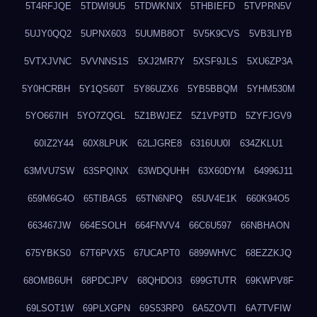
5T4RFJQE
5TDWI9U5
5TDWKNIX
5THBIEFD
5TVPRN5V
5UJY0QQ2
5UPNX603
5UUMB8OT
5V5K9CVS
5VB3LIYB
5VTXJVNC
5VVNNS1S
5XJ2MR7Y
5XSF9JLS
5XU6ZP3A
5Y0HCRBH
5Y1QS60T
5Y86UZX6
5YB5BBQM
5YHM530M
5YO667IH
5YO7ZQGL
5Z1BWJEZ
5Z1VP9TD
5ZYFJGV9
60IZ2Y44
60X8LPUK
62LJGRE8
6316UU0I
634ZKLU1
63MVU7SW
63SPQINX
63WDQUHH
63X60DYM
64996J11
659M6G4O
65TIBAG5
65TN6NPQ
65UV4E1K
660K94O5
663467JW
664ESOLH
664FNVV4
66C6U597
66NBHAON
675YBKS0
67T6PVX5
67UCAPT0
6899WHVC
68EZZKJQ
68OMB6UH
68PDCJPV
68QHDOI3
699GTUTR
69KWPV8F
69LSOT1W
69PLXGPN
69S53RP0
6A5ZOVTI
6A7TVFIW