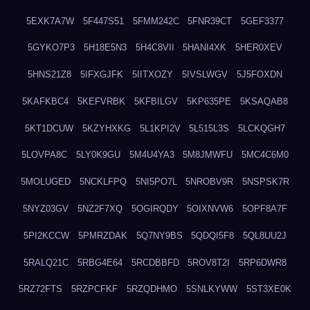
5EXK7A7W
5F447S51
5FMM242C
5FNR39CT
5GEF3377
5GYKO7P3
5H18E5N3
5H4C8VII
5HANI4XK
5HER0XEV
5HNS21Z8
5IFXGJFK
5IITXOZY
5IVSLWGV
5J5FOXDN
5KAFKBC4
5KEFVRBK
5KFBILGV
5KP635PE
5KSAQAB8
5KT1DCUW
5KZYHXKG
5L1KPI2V
5L515L3S
5LCKQGH7
5LOVPA8C
5LY0K9GU
5M4U4YA3
5M8JMWFU
5MC4C6M0
5MOLUGED
5NCKLFPQ
5NI5PO7L
5NROBV9R
5NSPSK7R
5NYZ03GV
5NZ2F7XQ
5OGIRQDY
5OIXNVW6
5OPF8A7F
5PI2KCCW
5PMRZDAK
5Q7NY9BS
5QDQI5F8
5QL8UU2J
5RALQ21C
5RBG4E64
5RCDBBFD
5ROV8T2I
5RP6DWR8
5RZ72FTS
5RZPCFKF
5RZQDHMO
5SNLKYWW
5ST3XE0K