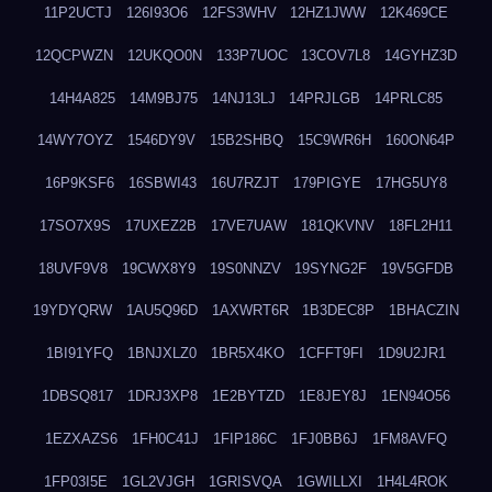
11P2UCTJ
126I93O6
12FS3WHV
12HZ1JWW
12K469CE
12QCPWZN
12UKQO0N
133P7UOC
13COV7L8
14GYHZ3D
14H4A825
14M9BJ75
14NJ13LJ
14PRJLGB
14PRLC85
14WY7OYZ
1546DY9V
15B2SHBQ
15C9WR6H
160ON64P
16P9KSF6
16SBWI43
16U7RZJT
179PIGYE
17HG5UY8
17SO7X9S
17UXEZ2B
17VE7UAW
181QKVNV
18FL2H11
18UVF9V8
19CWX8Y9
19S0NNZV
19SYNG2F
19V5GFDB
19YDYQRW
1AU5Q96D
1AXWRT6R
1B3DEC8P
1BHACZIN
1BI91YFQ
1BNJXLZ0
1BR5X4KO
1CFFT9FI
1D9U2JR1
1DBSQ817
1DRJ3XP8
1E2BYTZD
1E8JEY8J
1EN94O56
1EZXAZS6
1FH0C41J
1FIP186C
1FJ0BB6J
1FM8AVFQ
1FP03I5E
1GL2VJGH
1GRISVQA
1GWILLXI
1H4L4ROK