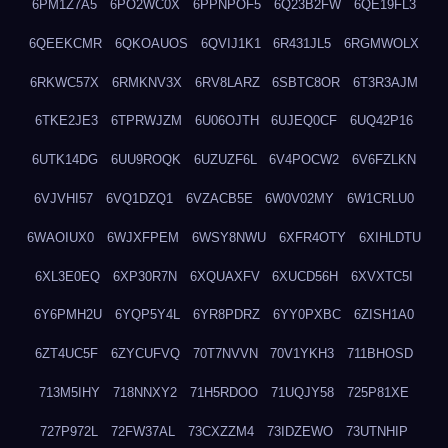
6PM1Z7A5
6PO2WC0X
6PPNPOF5
6Q23B2FW
6QE19FL3
6QEEKCMR
6QKOAUOS
6QVIJ1K1
6R431JL5
6RGMWOLX
6RKWC57X
6RMKNV3X
6RV8LARZ
6SBTC8OR
6T3R3AJM
6TKE2JE3
6TPRWJZM
6U06OJTH
6UJEQ0CF
6UQ42P16
6UTK14DG
6UU9ROQK
6UZUZF6L
6V4POCW2
6V6FZLKN
6VJVHI57
6VQ1DZQ1
6VZACB5E
6W0V02MY
6W1CRLU0
6WAOIUX0
6WJXFPEM
6WSY8NWU
6XFR4OTY
6XIHLDTU
6XL3E0EQ
6XP30R7N
6XQUAXFV
6XUCD56H
6XVXTC5I
6Y6PMH2U
6YQP5Y4L
6YR8PDRZ
6YY0PXBC
6ZISH1A0
6ZT4UC5F
6ZYCUFVQ
70T7NVVN
70V1YKH3
711BHOSD
713M5IHY
718NNXY2
71H5RDOO
71UQJY58
725P81XE
727P972L
72FW37AL
73CXZZM4
73IDZEWO
73UTNHIP