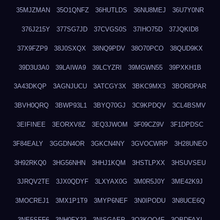
35MJZMAN
35O1QNFZ
36HUTLDS
36NU8MEJ
36U7Y0NR
376J215Y
377SG7JD
37CVGS0S
37IHO75D
37JQKID8
37X9FZP9
38J0SXQX
38NQ9PDV
38O70PCO
38QUD9KX
39D3U3A0
39LAIWA9
39LCYZRI
39MGWN55
39PXKH1B
3A43DKQP
3AGNJUCU
3ATCGY3X
3BKC9MX3
3BORDPAR
3BVH0QRQ
3BWP93L1
3BYQ70GJ
3C9KPDQV
3CL4BSMV
3EIFINEE
3EORXV8Z
3EQ3JWOM
3F09CZ9V
3F1DPDSC
3F84EALY
3GGDN4OR
3GKCN4NY
3GVOCWRP
3H28UNEO
3H92RKQ0
3HG56NHN
3HHJ1KQM
3HSTLPXX
3HSUVSEU
3JRQV2TE
3JX0QDYF
3LXYAX0G
3M0R5J0Y
3ME42K9J
3MOCREJ1
3MX1P1T9
3MYP6NEF
3N0IPODU
3N8UCE6Q
3NE5SFF6
3NH0FX33
3NISGAEP
3O3KQQ4F
3OBDFAXI