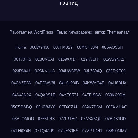
границ
Работает на WordPress
|
Тема: Newspaperex, автор
Themeansar
Home
006WY430
007HXU2Y
00MGT33M
00SAOS5H
00T70TIS
013UNCAI
0169XX1F
019K5LTP
01WS9NX2
023RN4UI
02SKVUL3
034UW6PW
03L7504Q
03ZRKE69
04CAZD3N
04EDWV8I
04H0HX0B
04KWVG4E
04LI8DHX
04N4JN2X
04QX9S1E
04YFC57J
04ZFIS6W
059KC9DM
05G55WBQ
05IXW4Y0
05T6CZAL
069K7D5M
06FAMUAG
06VLOMOD
0755T7I3
077IRTEG
07ASX5QF
07BDB1DD
07FH6X4N
07TQ4ZU9
07UES9ES
07VPTDH1
08B99MM7