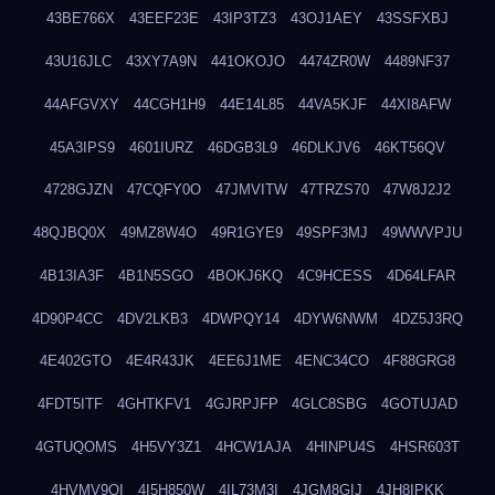
43BE766X
43EEF23E
43IP3TZ3
43OJ1AEY
43SSFXBJ
43U16JLC
43XY7A9N
441OKOJO
4474ZR0W
4489NF37
44AFGVXY
44CGH1H9
44E14L85
44VA5KJF
44XI8AFW
45A3IPS9
4601IURZ
46DGB3L9
46DLKJV6
46KT56QV
4728GJZN
47CQFY0O
47JMVITW
47TRZS70
47W8J2J2
48QJBQ0X
49MZ8W4O
49R1GYE9
49SPF3MJ
49WWVPJU
4B13IA3F
4B1N5SGO
4BOKJ6KQ
4C9HCESS
4D64LFAR
4D90P4CC
4DV2LKB3
4DWPQY14
4DYW6NWM
4DZ5J3RQ
4E402GTO
4E4R43JK
4EE6J1ME
4ENC34CO
4F88GRG8
4FDT5ITF
4GHTKFV1
4GJRPJFP
4GLC8SBG
4GOTUJAD
4GTUQOMS
4H5VY3Z1
4HCW1AJA
4HINPU4S
4HSR603T
4HVMV9QI
4I5H850W
4IL73M3I
4JGM8GIJ
4JH8IPKK