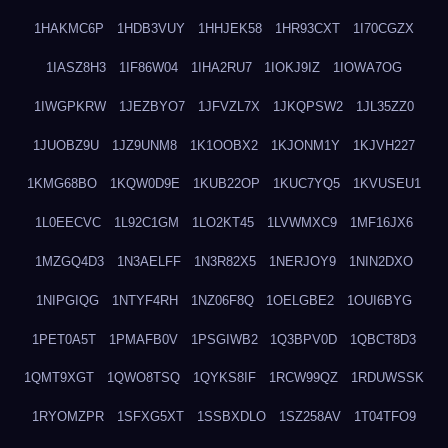
1HAKMC6P
1HDB3VUY
1HHJEK58
1HR93CXT
1I70CGZX
1IASZ8H3
1IF86W04
1IHA2RU7
1IOKJ9IZ
1IOWA7OG
1IWGPKRW
1JEZBYO7
1JFVZL7X
1JKQPSW2
1JL35ZZ0
1JUOBZ9U
1JZ9UNM8
1K1OOBX2
1KJONM1Y
1KJVH227
1KMG68BO
1KQW0D9E
1KUB22OP
1KUC7YQ5
1KVUSEU1
1L0EECVC
1L92C1GM
1LO2KT45
1LVWMXC9
1MF16JX6
1MZGQ4D3
1N3AELFF
1N3R82X5
1NERJOY9
1NIN2DXO
1NIPGIQG
1NTYF4RH
1NZ06F8Q
1OELGBE2
1OUI6BYG
1PET0A5T
1PMAFB0V
1PSGIWB2
1Q3BPV0D
1QBCT8D3
1QMT9XGT
1QWO8TSQ
1QYKS8IF
1RCW99QZ
1RDUWSSK
1RYOMZPR
1SFXG5XT
1SSBXDLO
1SZ258AV
1T04TFO9