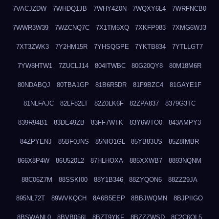
7VACJZDW
7WHDQ1JB
7WHY4Z0N
7WQXY6L4
7WRFNCB0
7WWR3W39
7WZCNQ7C
7X1TM5XQ
7XKFP983
7XMG6WJ3
7XT3ZWK3
7Y2HM15R
7YHSQGPE
7YKTB834
7YTLLGT7
7YW8HTW1
7ZUCLJ14
804ITWBC
80G20QY8
80M18M6R
80NDABQJ
80TBA1GP
81B6R5DR
81F9BZC4
81GAYE1F
81NLFAJC
82LF82LT
82Z0LK6F
82ZPA837
8379G3TC
839R94B1
83DE49ZB
83FF7WTK
83Y6WTO0
843AMPY3
84ZPYENJ
85BF0JNS
85NIO1GL
85YB83US
85Z8IMBR
866X8P4W
86U520L2
87HLHOXA
885XXWB7
8893NQNM
88C06Z7M
88SSKI00
88Y1B346
88ZYQON6
88ZZ29JA
895NL72T
89WVKQCH
8A6B5EEP
8BBJWQMN
8BJPIIGO
8BSWANL0
8BVB056I
8BZT9YKF
8BZZZWSD
8C2C6QL5