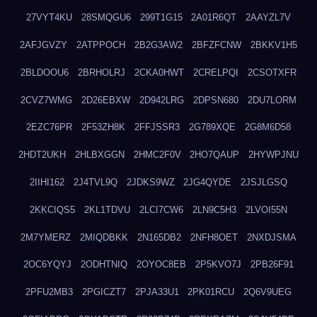
27VYT4KU
28SMQGU6
299T1G15
2A01R6QT
2AAYZL7V
2AFJGVZY
2ATPPOCH
2B2G3AW2
2BFZFCNW
2BKKV1H5
2BLDOOU6
2BRHOLRJ
2CKA0HWT
2CRELPQI
2CSOTXFR
2CVZ7WMG
2D26EBXW
2D942LRG
2DPSN680
2DU7LORM
2EZC76PR
2F53ZH8K
2FFJSSR3
2G789XQE
2G8M6D58
2HDT2UKH
2HLBXGGN
2HMC2F0V
2HO7QAUP
2HYWPJNU
2IIHI162
2J4TVL9Q
2JDKS9WZ
2JG4QYDE
2JSJLGSQ
2KKCIQS5
2KL1TDVU
2LCI7CW6
2LN9C5H3
2LVOI55N
2M7YMERZ
2MIQDBKK
2N165DB2
2NFH8OET
2NXDJSMA
2OC6YQYJ
2ODHTNIQ
2OYOC8EB
2P5KVO7J
2PB26F91
2PFU2MB3
2PGICZT7
2PJA33U1
2PK01RCU
2Q6V9UEG