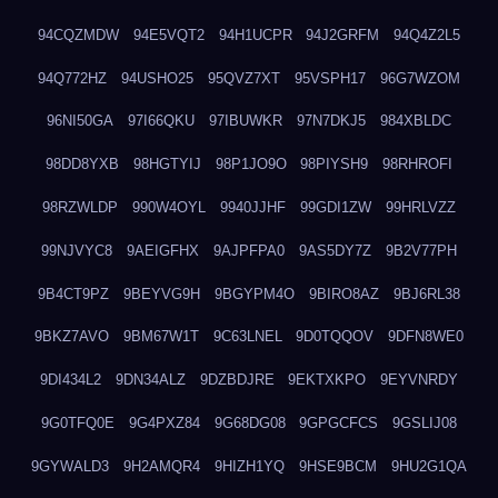
94CQZMDW
94E5VQT2
94H1UCPR
94J2GRFM
94Q4Z2L5
94Q772HZ
94USHO25
95QVZ7XT
95VSPH17
96G7WZOM
96NI50GA
97I66QKU
97IBUWKR
97N7DKJ5
984XBLDC
98DD8YXB
98HGTYIJ
98P1JO9O
98PIYSH9
98RHROFI
98RZWLDP
990W4OYL
9940JJHF
99GDI1ZW
99HRLVZZ
99NJVYC8
9AEIGFHX
9AJPFPA0
9AS5DY7Z
9B2V77PH
9B4CT9PZ
9BEYVG9H
9BGYPM4O
9BIRO8AZ
9BJ6RL38
9BKZ7AVO
9BM67W1T
9C63LNEL
9D0TQQOV
9DFN8WE0
9DI434L2
9DN34ALZ
9DZBDJRE
9EKTXKPO
9EYVNRDY
9G0TFQ0E
9G4PXZ84
9G68DG08
9GPGCFCS
9GSLIJ08
9GYWALD3
9H2AMQR4
9HIZH1YQ
9HSE9BCM
9HU2G1QA