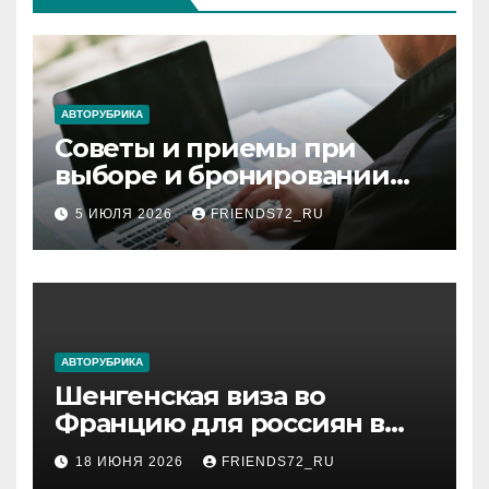
АВТОРУБРИКА
Советы и приемы при
выборе и бронировании
авиабилетов
5 ИЮЛЯ 2026
FRIENDS72_RU
АВТОРУБРИКА
Шенгенская виза во
Францию для россиян в
2026 году: сроки от 3 дней
18 ИЮНЯ 2026
FRIENDS72_RU
и список необходимых