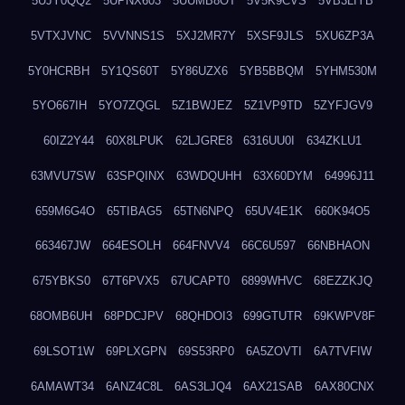
5UJY0QQ2
5UPNX603
5UUMB8OT
5V5K9CVS
5VB3LIYB
5VTXJVNC
5VVNNS1S
5XJ2MR7Y
5XSF9JLS
5XU6ZP3A
5Y0HCRBH
5Y1QS60T
5Y86UZX6
5YB5BBQM
5YHM530M
5YO667IH
5YO7ZQGL
5Z1BWJEZ
5Z1VP9TD
5ZYFJGV9
60IZ2Y44
60X8LPUK
62LJGRE8
6316UU0I
634ZKLU1
63MVU7SW
63SPQINX
63WDQUHH
63X60DYM
64996J11
659M6G4O
65TIBAG5
65TN6NPQ
65UV4E1K
660K94O5
663467JW
664ESOLH
664FNVV4
66C6U597
66NBHAON
675YBKS0
67T6PVX5
67UCAPT0
6899WHVC
68EZZKJQ
68OMB6UH
68PDCJPV
68QHDOI3
699GTUTR
69KWPV8F
69LSOT1W
69PLXGPN
69S53RP0
6A5ZOVTI
6A7TVFIW
6AMAWT34
6ANZ4C8L
6AS3LJQ4
6AX21SAB
6AX80CNX