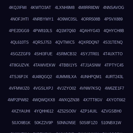
4KQJIFMI
4KWTO3AT
4LXNH9M8
4M8RR8DW
4NNSAVOG
4NOFJHTI
4NRBYMY1
4O9WC0SL
4ORR508B
4P5VX889
4PE2DGG9
4PW810LS
4Q1M7Q60
4QAHYG43
4QHYCH8B
4QL610TS
4QRSJ753
4QVTMIC5
4QXRDQN7
4S31TENQ
4SGZZGF9
4SHI3FUE
4SRMCB32
4SYJTR01
4T4UXTTO
4T8GUZVK
4TAWVEKW
4TBBI1Y5
4TJ1ASNW
4TPTYC45
4TSJ6PJX
4U48QGQ2
4UMM8LXA
4UNHPQM1
4URT243L
4VFMWJZ0
4VGSLXPJ
4VJZYO02
4VNW7KSQ
4W6ZE1F7
4WP2PW82
4WQWQXX8
4WXQZN38
4X7TT8GV
4XYOT662
4XZYAUHI
4YQHH612
4Z52SO0V
4ZP14UIL
4ZVGSBH0
50JO9B1K
50KZ2V9P
50NNJN5E
50S8F1Z0
510NBX1W