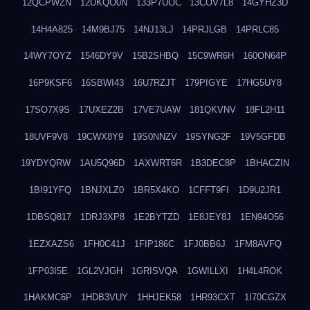
12QCPWZN
12UKQO0N
133P7UOC
13COV7L8
14GYHZ3D
14H4A825
14M9BJ75
14NJ13LJ
14PRJLGB
14PRLC85
14WY7OYZ
1546DY9V
15B2SHBQ
15C9WR6H
160ON64P
16P9KSF6
16SBWI43
16U7RZJT
179PIGYE
17HG5UY8
17SO7X9S
17UXEZ2B
17VE7UAW
181QKVNV
18FL2H11
18UVF9V8
19CWX8Y9
19S0NNZV
19SYNG2F
19V5GFDB
19YDYQRW
1AU5Q96D
1AXWRT6R
1B3DEC8P
1BHACZIN
1BI91YFQ
1BNJXLZ0
1BR5X4KO
1CFFT9FI
1D9U2JR1
1DBSQ817
1DRJ3XP8
1E2BYTZD
1E8JEY8J
1EN94O56
1EZXAZS6
1FH0C41J
1FIP186C
1FJ0BB6J
1FM8AVFQ
1FP03I5E
1GL2VJGH
1GRISVQA
1GWILLXI
1H4L4ROK
1HAKMC6P
1HDB3VUY
1HHJEK58
1HR93CXT
1I70CGZX