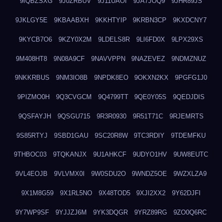
9IQBZSXG
9J0ZRBUV
9J11UAOI
9JA7JOQ9
9JHR89JS
9JKLGY5E
9KBAABXH
9KKHTYIP
9KRBN3CP
9KXDCNY7
9KYCB7O6
9KZY0X2M
9LDELS8R
9LI6FD0X
9LPX29XS
9M408HT8
9N08A9CF
9NAVVPPN
9NAZEVEZ
9NDMZNUZ
9NKKRBUS
9NM3IO8B
9NPDK8EO
9OKXN2KX
9PGFG1J0
9PIZMO0H
9Q3CVGCM
9Q4799TT
9QE0Y05S
9QEDJDIS
9QSFAYJH
9QSGU715
9R3R0930
9R51T71C
9RJEMRTS
9S85RTYJ
9SBD1GAU
9SC20R8W
9TC3RDIY
9TDEMFKU
9THBOC03
9TQKANJX
9U1AHKCF
9UDYO1HV
9UW8EUTC
9VL4EOJB
9VLVMX0I
9W0SDU2O
9WNDZ5OE
9WZXLZA9
9X1M8G59
9X1RL5NO
9X48TOD5
9XJI2XX2
9Y62DJFI
9Y7WP9SF
9YJJZJ6M
9YK3DQGR
9YRZ89RG
9ZO0Q6RC