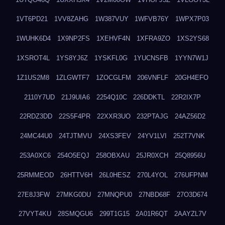
1VT6PD21
1VV8ZAHG
1W387VUY
1WFVB76Y
1WPX7P03
1WUHK6D4
1X9NP2FS
1XEHVF4N
1XFRA9ZO
1XS2YS68
1XSROT4L
1YS8YJ6Z
1YSKFL0G
1YUCNSFB
1YYN7W1J
1Z1US2M8
1ZLGWTF7
1ZOCGLFM
206VNFLF
20GH4EFO
2110Y7UD
21J9UIA6
2254Q10C
226DDKTL
22R2IX7P
22RDZ3DD
22S5F4PR
22XXR3UO
232PTAJG
24AZ56D2
24MC44U0
24TJTMVU
24XS3FEV
24YV1LVI
252T7VNK
253A0XC6
254O5EQJ
258OBXAU
25JR0XCH
25Q8956U
25RMMEOD
26HTTV6H
26L0HESZ
270L4YOL
276UFPNM
27E8J3FW
27MKG0DU
27MNQPU0
27NBD68F
27O3D674
27VYT4KU
28SMQGU6
299T1G15
2A01R6QT
2AAYZL7V