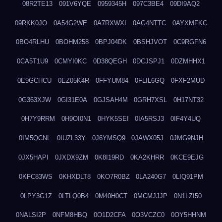
08R2TE13
091V6YQE
0959345H
097C3BE4
09DI9AQ2
09RKK0JO
0A54G2WE
0A7RXWXI
0AG4NTTC
0AYXMFKC
0BO4RLHU
0BOHM258
0BPJ04DK
0BSHJVOT
0C9RGFN6
0CA5T1U9
0CMYI0KC
0D38QEGH
0DCJSPJ1
0DZMHHX1
0E9GCHCU
0EZ05K4R
0FFYUM84
0FLIL6GQ
0FXF2MUD
0G363XJW
0GI31E0A
0GJSAH4M
0GRH7XSL
0H17NT32
0H7Y9RRM
0H9OI0N1
0HYK5SEI
0IA5RSJ3
0IF4Y4UQ
0IM5QCNL
0IUZL33Y
0J6YMSQ9
0JAWX05J
0JMG9NJH
0JX5HAPI
0JXDX9ZM
0K8I19RD
0KA2KHRR
0KCE9EJG
0KFC83WS
0KHXDLT8
0KO7R0BZ
0LA240G7
0LIQ91PM
0LPY3G1Z
0LTLQ0B4
0M40H0CT
0MCMJJJP
0N1LZI50
0NALSI2P
0NFM8HBQ
0O1D2CFA
0O3VCZC0
0OY5HHNM