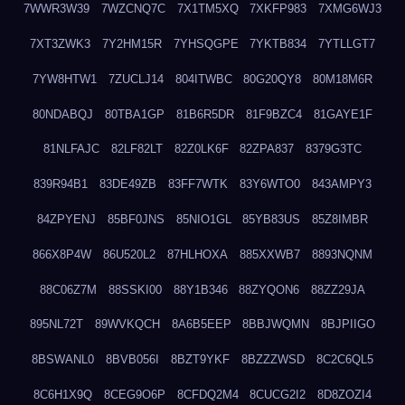
7WWR3W39
7WZCNQ7C
7X1TM5XQ
7XKFP983
7XMG6WJ3
7XT3ZWK3
7Y2HM15R
7YHSQGPE
7YKTB834
7YTLLGT7
7YW8HTW1
7ZUCLJ14
804ITWBC
80G20QY8
80M18M6R
80NDABQJ
80TBA1GP
81B6R5DR
81F9BZC4
81GAYE1F
81NLFAJC
82LF82LT
82Z0LK6F
82ZPA837
8379G3TC
839R94B1
83DE49ZB
83FF7WTK
83Y6WTO0
843AMPY3
84ZPYENJ
85BF0JNS
85NIO1GL
85YB83US
85Z8IMBR
866X8P4W
86U520L2
87HLHOXA
885XXWB7
8893NQNM
88C06Z7M
88SSKI00
88Y1B346
88ZYQON6
88ZZ29JA
895NL72T
89WVKQCH
8A6B5EEP
8BBJWQMN
8BJPIIGO
8BSWANL0
8BVB056I
8BZT9YKF
8BZZZWSD
8C2C6QL5
8C6H1X9Q
8CEG9O6P
8CFDQ2M4
8CUCG2I2
8D8ZOZI4