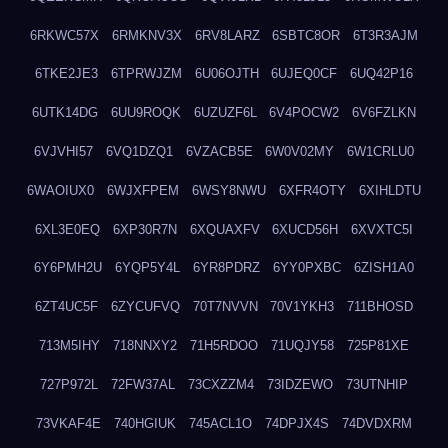
6RKWC57X
6RMKNV3X
6RV8LARZ
6SBTC8OR
6T3R3AJM
6TKE2JE3
6TPRWJZM
6U06OJTH
6UJEQ0CF
6UQ42P16
6UTK14DG
6UU9ROQK
6UZUZF6L
6V4POCW2
6V6FZLKN
6VJVHI57
6VQ1DZQ1
6VZACB5E
6W0V02MY
6W1CRLU0
6WAOIUX0
6WJXFPEM
6WSY8NWU
6XFR4OTY
6XIHLDTU
6XL3E0EQ
6XP30R7N
6XQUAXFV
6XUCD56H
6XVXTC5I
6Y6PMH2U
6YQP5Y4L
6YR8PDRZ
6YY0PXBC
6ZISH1A0
6ZT4UC5F
6ZYCUFVQ
70T7NVVN
70V1YKH3
711BHOSD
713M5IHY
718NNXY2
71H5RDOO
71UQJY58
725P81XE
727P972L
72FW37AL
73CXZZM4
73IDZEWO
73UTNHIP
73VKAF4E
740HGIUK
745ACL1O
74DPJX4S
74DVDXRM