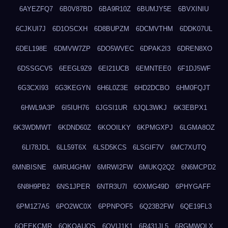
6AYEZFQ7
6B0V87BD
6BA9R10Z
6BUMJY5E
6BVXINIU
6CJKUI7J
6D1OSCXH
6D8BUPZM
6DCMVTHM
6DDK07UL
6DEL198E
6DMVW7ZP
6DO5WVEC
6DPAK2I3
6DREN8XO
6DSSGCV5
6EEGL9Z9
6EI21UCB
6EMNTEE0
6F1DJ5WF
6G3CXI93
6G3KEGYN
6H6L0Z3E
6HD2DCBO
6HM0FQJT
6HWL9A3P
6I5IUH76
6JGSI1UR
6JQL3WKJ
6K3EBPX1
6K3WDMWT
6KDND60Z
6KOOILKY
6KPMGXPJ
6LGMA8OZ
6LI78JDL
6LL59T6X
6LSD5KCS
6LSGIF7V
6MC7XUTQ
6MNBISNE
6MRU4GHW
6MRWI2FW
6MUKQ2Q2
6N6MCPD2
6N8H9PB2
6NS1JPER
6NTR3U7I
6OXMG49D
6PHYGAFF
6PM1Z7A5
6PO2WC0X
6PPNPOF5
6Q23B2FW
6QE19FL3
6QEEKCMR
6QKOAUOS
6QVIJ1K1
6R431JL5
6RGMWOLX