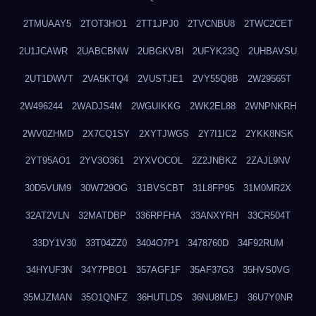
2TMUAAY5
2TOT3HO1
2TT1JPJ0
2TVCNBU8
2TWC2CET
2U1JCAWR
2UABCBNW
2UBGKVBI
2UFYK23Q
2UHBAVSU
2UT1DWVT
2VA5KTQ4
2VUSTJE1
2VY55Q8B
2W29565T
2W496244
2WADJS4M
2WGUIKKG
2WK2EL88
2WNPNKRH
2WV0ZHMD
2X7CQ1SY
2XYTJWGS
2Y7I1IC2
2YKK8NSK
2YT95AO1
2YV3O361
2YXVOCOL
2Z2JNBKZ
2ZAJL9NV
30D5VUM9
30W729OG
31BVSCBT
31L8FP95
31M0MR2X
32AT2VLN
32MATDBP
336RPFHA
33ANXYRH
33CR504T
33DY1V30
33T04ZZ0
3404O7P1
3478760D
34F92RUM
34HYUF3N
34Y7PBO1
357AGF1F
35AF37G3
35HVS0VG
35MJZMAN
35O1QNFZ
36HUTLDS
36NU8MEJ
36U7Y0NR