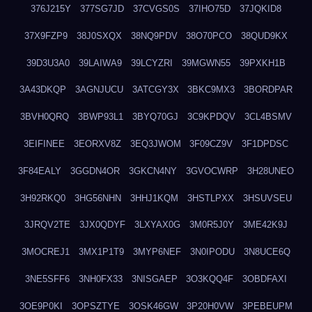
376J215Y
377SG7JD
37CVGS0S
37IHO75D
37JQKID8
37X9FZP9
38J0SXQX
38NQ9PDV
38O70PCO
38QUD9KX
39D3U3A0
39LAIWA9
39LCYZRI
39MGWN55
39PXKH1B
3A43DKQP
3AGNJUCU
3ATCGY3X
3BKC9MX3
3BORDPAR
3BVH0QRQ
3BWP93L1
3BYQ70GJ
3C9KPDQV
3CL4BSMV
3EIFINEE
3EORXV8Z
3EQ3JWOM
3F09CZ9V
3F1DPDSC
3F84EALY
3GGDN4OR
3GKCN4NY
3GVOCWRP
3H28UNEO
3H92RKQ0
3HG56NHN
3HHJ1KQM
3HSTLPXX
3HSUVSEU
3JRQV2TE
3JX0QDYF
3LXYAX0G
3M0R5J0Y
3ME42K9J
3MOCREJ1
3MX1P1T9
3MYP6NEF
3N0IPODU
3N8UCE6Q
3NE5SFF6
3NH0FX33
3NISGAEP
3O3KQQ4F
3OBDFAXI
3OE9P0KI
3OPSZTYE
3OSK46GW
3P20H0VW
3PEBEUPM