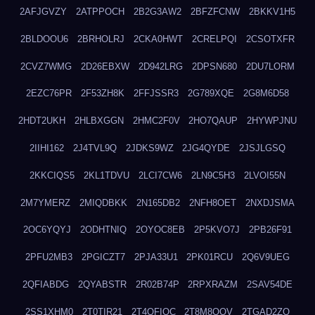
2AFJGVZY
2ATPPOCH
2B2G3AW2
2BFZFCNW
2BKKV1H5
2BLDOOU6
2BRHOLRJ
2CKA0HWT
2CRELPQI
2CSOTXFR
2CVZ7WMG
2D26EBXW
2D942LRG
2DPSN680
2DU7LORM
2EZC76PR
2F53ZH8K
2FFJSSR3
2G789XQE
2G8M6D58
2HDT2UKH
2HLBXGGN
2HMC2F0V
2HO7QAUP
2HYWPJNU
2IIHI162
2J4TVL9Q
2JDKS9WZ
2JG4QYDE
2JSJLGSQ
2KKCIQS5
2KL1TDVU
2LCI7CW6
2LN9C5H3
2LVOI55N
2M7YMERZ
2MIQDBKK
2N165DB2
2NFH8OET
2NXDJSMA
2OC6YQYJ
2ODHTNIQ
2OYOC8EB
2P5KVO7J
2PB26F91
2PFU2MB3
2PGICZT7
2PJA33U1
2PK01RCU
2Q6V9UEG
2QFIABDG
2QYABSTR
2R02B74P
2RPXRAZM
2SAV54DE
2SS1XHM0
2T0TIR21
2T4QFIOC
2T8M8OOV
2TGAD2ZO