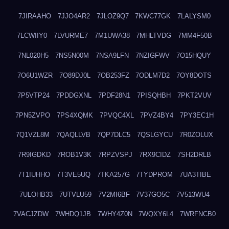
7JIRAAHO
7JJO4AR2
7JLOZ9Q7
7KWC77GK
7LALYSM0
7LCWIIY0
7LVURME7
7M1UWA38
7MHLTVDG
7MM4F50B
7NL020H5
7NS5N00M
7NSA9LFN
7NZIGFWV
7O15HQUY
7O6U1WZR
7O89DJ0L
7OB253FZ
7ODLM7D2
7OY8DOTS
7P5VTP24
7PDDGXNL
7PDF28N1
7PISQHBH
7PKT2VUV
7PN5ZVPO
7PS4XQMK
7PVQC4XL
7PVZ4BY4
7PY3EC1H
7Q1VZL8M
7QAQLLVB
7QP7DLC5
7QSLGYCU
7R0ZOLUX
7R9IGDKD
7ROB1V3K
7RPZVSPJ
7RX9CIDZ
7SH2DRLB
7T1IUHHO
7T3VE5UQ
7TKA257G
7TYDPROM
7UA3TIBE
7ULOHB33
7UTVLU59
7V2MI6BF
7V37GO5C
7V513WU4
7VACJZDW
7WHDQ1JB
7WHY4Z0N
7WQXY6L4
7WRFNCB0