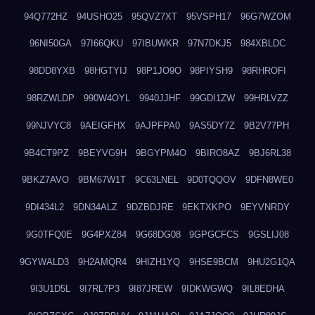
94Q772HZ
94USHO25
95QVZ7XT
95VSPH17
96G7WZOM
96NI50GA
97I66QKU
97IBUWKR
97N7DKJ5
984XBLDC
98DD8YXB
98HGTYIJ
98P1JO9O
98PIYSH9
98RHROFI
98RZWLDP
990W4OYL
9940JJHF
99GDI1ZW
99HRLVZZ
99NJVYC8
9AEIGFHX
9AJPFPA0
9AS5DY7Z
9B2V77PH
9B4CT9PZ
9BEYVG9H
9BGYPM4O
9BIRO8AZ
9BJ6RL38
9BKZ7AVO
9BM67W1T
9C63LNEL
9D0TQQOV
9DFN8WE0
9DI434L2
9DN34ALZ
9DZBDJRE
9EKTXKPO
9EYVNRDY
9G0TFQ0E
9G4PXZ84
9G68DG08
9GPGCFCS
9GSLIJ08
9GYWALD3
9H2AMQR4
9HIZH1YQ
9HSE9BCM
9HU2G1QA
9I3U1D5L
9I7RL7P3
9I87JREW
9IDKWGWQ
9IL8EDHA