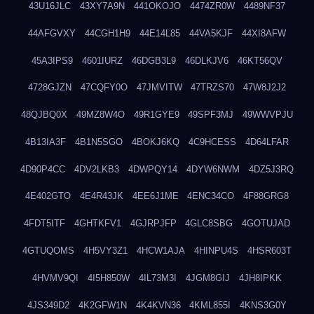
43U16JLC
43XY7A9N
441OKOJO
4474ZR0W
4489NF37
44AFGVXY
44CGH1H9
44E14L85
44VA5KJF
44XI8AFW
45A3IPS9
4601IURZ
46DGB3L9
46DLKJV6
46KT56QV
4728GJZN
47CQFY0O
47JMVITW
47TRZS70
47W8J2J2
48QJBQ0X
49MZ8W4O
49R1GYE9
49SPF3MJ
49WWVPJU
4B13IA3F
4B1N5SGO
4BOKJ6KQ
4C9HCESS
4D64LFAR
4D90P4CC
4DV2LKB3
4DWPQY14
4DYW6NWM
4DZ5J3RQ
4E402GTO
4E4R43JK
4EE6J1ME
4ENC34CO
4F88GRG8
4FDT5ITF
4GHTKFV1
4GJRPJFP
4GLC8SBG
4GOTUJAD
4GTUQOMS
4H5VY3Z1
4HCW1AJA
4HINPU4S
4HSR603T
4HVMV9QI
4I5H850W
4IL73M3I
4JGM8GIJ
4JH8IPKK
4JS349D2
4K2GFW1N
4K4KVN36
4KML855I
4KNS3G0Y