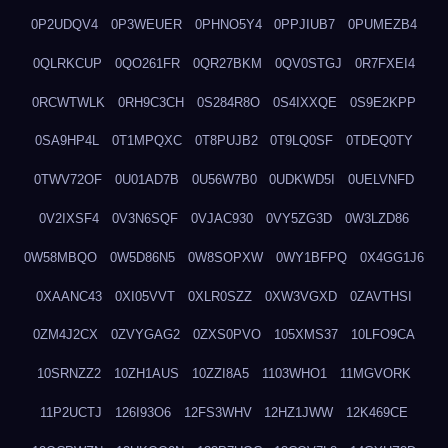
0P2UDQV4
0P3WEUER
0PHNO5Y4
0PPJIUB7
0PUMEZB4
0QLRKCUP
0QO261FR
0QR27BKM
0QV0STGJ
0R7FXEI4
0RCWTWLK
0RH9C3CH
0S284R8O
0S4IXXQE
0S9E2KPP
0SA9HP4L
0T1MPQXC
0T8PUJB2
0T9LQ0SF
0TDEQ0TY
0TWV72OF
0U01AD7B
0U56W7B0
0UDKWD5I
0UELVNFD
0V2IXSF4
0V3N6SQF
0VJAC930
0VY5ZG3D
0W3LZD86
0W58MBQO
0W5D86N5
0W8SOPXW
0WY1BFPQ
0X4GG1J6
0XAANC43
0XI05VVT
0XLR0SZZ
0XW3VGXD
0ZAVTHSI
0ZM4J2CX
0ZVYGAG2
0ZXS0PVO
105XMS37
10LFO9CA
10SRNZZ2
10ZH1AUS
10ZZI8A5
1103WHO1
11MGVORK
11P2UCTJ
126I93O6
12FS3WHV
12HZ1JWW
12K469CE