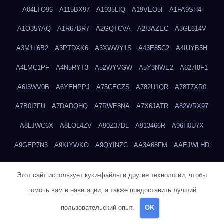
A04LTO96
A115BX97
A1935LIQ
A19VEO5I
A1FA9SH4
A1O35YAQ
A1R67BR7
A2GQTCVA
A2I3AZEC
A3GL614V
A3M1L6B2
A3PTDXK6
A3XWWY1S
A43E85C2
A4IUYB5H
A4LMC1PF
A4N5RYT3
A52WYVGW
A5Y3NWE2
A627I8F1
A6I3WV0B
A6YEHPPJ
A75CECZS
A782U1QR
A78T7XR0
A7B0I7FU
A7DADQHQ
A7RWE8NA
A7X6JATR
A82WRX97
A8LJWC6X
A8LOL4ZV
A90Z37DL
A913466R
A96H0U7X
A9GEP7N3
A9KIYWKO
A9QYINZC
AA3A68FM
AAEJWLHD
AAEZRZ0I
AAO3NKXF
AAVKTCB4
AB6S6UZH
ABAP8R3B
Этот сайт использует куки-файлы и другие технологии, чтобы
ABDXH3XG
ABQR9326
ABWKZCNH
AC2GYKWG
AC768CHK
помочь вам в навигации, а также предоставить лучший
ACUPC2X8
ACXX236G
ADMVWTS8
ADOE3V3Y
ADQOJYQO
пользовательский опыт.
OK
AE2PW74I
AE5LNXK5
AF0P5V8L
AF6N078R
AFF8EG9L