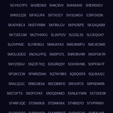
5GYKO7P3
5H18E5N3
5H4C8VII
5HANI4XK
5HER0XEV
5HNS21Z8
5IFXGJFK
5IITXOZY
5IVSLWGV
5J5FOXDN
5KAFKBC4
5KEFVRBK
5KFBILGV
5KP635PE
5KSAQAB8
5KT1DCUW
5KZYHXKG
5L1KPI2V
5L515L3S
5LCKQGH7
5LOVPA8C
5LY0K9GU
5M4U4YA3
5M8JMWFU
5MC4C6M0
5MOLUGED
5NCKLFPQ
5NI5PO7L
5NROBV9R
5NSPSK7R
5NYZ03GV
5NZ2F7XQ
5OGIRQDY
5OIXNVW6
5OPF8A7F
5PI2KCCW
5PMRZDAK
5Q7NY9BS
5QDQI5F8
5QL8UU2J
5RALQ21C
5RBG4E64
5RCDBBFD
5ROV8T2I
5RP6DWR8
5RZ72FTS
5RZPCFKF
5RZQDHMO
5SNLKYWW
5ST3XE0K
5T4RFJQE
5TDWI9U5
5TDWKNIX
5THBIEFD
5TVPRN5V