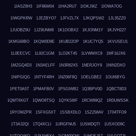
1IASZ8H3
1IF86W04
1IHA2RU7
1IOKJ9IZ
1IOWA7OG
1IWGPKRW
1JEZBYO7
1JFVZL7X
1JKQPSW2
1JL35ZZ0
1JUOBZ9U
1JZ9UNM8
1K1OOBX2
1KJONM1Y
1KJVH227
1KMG68BO
1KQW0D9E
1KUB22OP
1KUC7YQ5
1KVUSEU1
1L0EECVC
1L92C1GM
1LO2KT45
1LVWMXC9
1MF16JX6
1MZGQ4D3
1N3AELFF
1N3R82X5
1NERJOY9
1NIN2DXO
1NIPGIQG
1NTYF4RH
1NZ06F8Q
1OELGBE2
1OUI6BYG
1PET0A5T
1PMAFB0V
1PSGIWB2
1Q3BPV0D
1QBCT8D3
1QMT9XGT
1QWO8TSQ
1QYKS8IF
1RCW99QZ
1RDUWSSK
1RYOMZPR
1SFXG5XT
1SSBXDLO
1SZ258AV
1T04TFO9
1T3A32QI
1TQ4XCLI
1URGFNU5
1USMDQTI
1USXOD9C
1UTQO46Q
1UXXH5X4
1V2M00OW
1VHOFJ5Z
1VLGOT3L