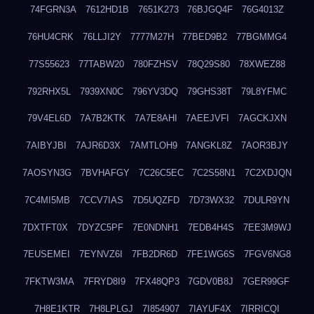
74FGRN3A
7612HD1B
7651K273
76BJGQ4F
76G4013Z
76HU4CRK
76LLJI2Y
7777M27H
77BED9B2
77BGMMG4
77S55623
77TABW20
780FZHSV
78Q29S80
78XWEZ88
792RHX5L
7939XN0C
796YV3DQ
79GHS38T
79L8YFMC
79V4EL6D
7A7B2KTK
7A7E8AHI
7AEEJVFI
7AGCKJXN
7AIBYJBI
7AJR6D3X
7AMTLOH9
7ANGKL8Z
7AOR3BJY
7AOSYN3G
7BVHAFGY
7C26C5EC
7C2S58N1
7C2XDJQN
7C4MI5MB
7CCV7IAS
7D5UQZFD
7D73WX32
7DULR9YN
7DXTFT0X
7DYZC5PF
7E0NDNH1
7EDB4H4S
7EE3M9WJ
7EUSEMEI
7EYNVZ6I
7FB2DR6D
7FE1WG6S
7FGV6NG8
7FKTW3MA
7FRYD8I9
7FX48QP3
7GDV0B8J
7GER99GF
7H8E1KTR
7H8LPLGJ
7I854907
7IAYUF4X
7IRRICQI