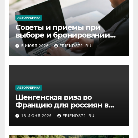
АВТОРУБРИКА
Советы и приемы при
выборе и бронировании
авиабилетов
5 ИЮЛЯ 2026
FRIENDS72_RU
АВТОРУБРИКА
Шенгенская виза во
Францию для россиян в
2026 году: сроки от 3 дней
18 ИЮНЯ 2026
FRIENDS72_RU
и список необходимых
документов