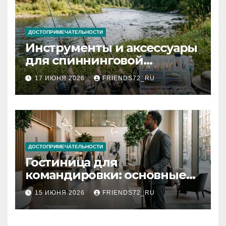
ДОСТОПРИМЕЧАТЕЛЬНОСТИ
Инструменты и аксессуары
для спиннинговой
рыбалки: назначение и
17 ИЮНЯ 2026
FRIENDS72_RU
типы
ДОСТОПРИМЕЧАТЕЛЬНОСТИ
Гостиница для
командировки: основные
критерии выбора
15 ИЮНЯ 2026
FRIENDS72_RU