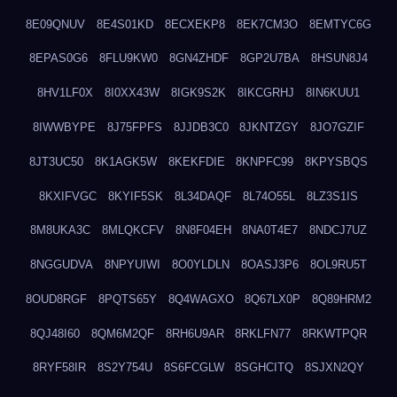
8E09QNUV
8E4S01KD
8ECXEKP8
8EK7CM3O
8EMTYC6G
8EPAS0G6
8FLU9KW0
8GN4ZHDF
8GP2U7BA
8HSUN8J4
8HV1LF0X
8I0XX43W
8IGK9S2K
8IKCGRHJ
8IN6KUU1
8IWWBYPE
8J75FPFS
8JJDB3C0
8JKNTZGY
8JO7GZIF
8JT3UC50
8K1AGK5W
8KEKFDIE
8KNPFC99
8KPYSBQS
8KXIFVGC
8KYIF5SK
8L34DAQF
8L74O55L
8LZ3S1IS
8M8UKA3C
8MLQKCFV
8N8F04EH
8NA0T4E7
8NDCJ7UZ
8NGGUDVA
8NPYUIWI
8O0YLDLN
8OASJ3P6
8OL9RU5T
8OUD8RGF
8PQTS65Y
8Q4WAGXO
8Q67LX0P
8Q89HRM2
8QJ48I60
8QM6M2QF
8RH6U9AR
8RKLFN77
8RKWTPQR
8RYF58IR
8S2Y754U
8S6FCGLW
8SGHCITQ
8SJXN2QY