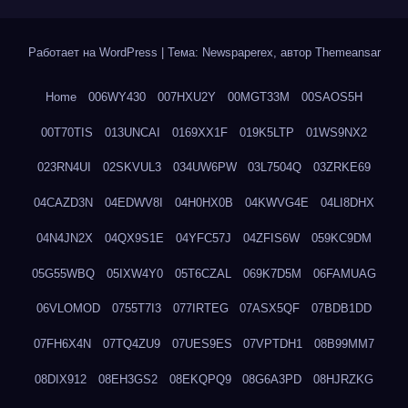
Работает на WordPress
|
Тема: Newspaperex, автор
Themeansar
Home
006WY430
007HXU2Y
00MGT33M
00SAOS5H
00T70TIS
013UNCAI
0169XX1F
019K5LTP
01WS9NX2
023RN4UI
02SKVUL3
034UW6PW
03L7504Q
03ZRKE69
04CAZD3N
04EDWV8I
04H0HX0B
04KWVG4E
04LI8DHX
04N4JN2X
04QX9S1E
04YFC57J
04ZFIS6W
059KC9DM
05G55WBQ
05IXW4Y0
05T6CZAL
069K7D5M
06FAMUAG
06VLOMOD
0755T7I3
077IRTEG
07ASX5QF
07BDB1DD
07FH6X4N
07TQ4ZU9
07UES9ES
07VPTDH1
08B99MM7
08DIX912
08EH3GS2
08EKQPQ9
08G6A3PD
08HJRZKG