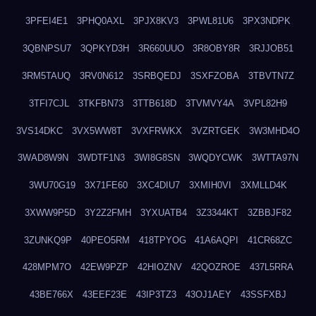
3PFEI4E1
3PHQ0AXL
3PJX8KV3
3PWL81U6
3PX3NDPK
3QBNPSU7
3QPKYD3H
3R660UUO
3R8OBY8R
3RJJOB51
3RM5TAUQ
3RV0N612
3SRBQEDJ
3SXFZOBA
3TBVTN7Z
3TFI7CJL
3TKFBN73
3TTB618D
3TVMVY4A
3VPL82H9
3VS14DKC
3VX5WW8T
3VXFRWKX
3VZRTGEK
3W3MHD4O
3WAD8W9N
3WDTF1N3
3WI8G8SN
3WQDYCWK
3WTTA97N
3WU70G19
3X71FE60
3XC4DIU7
3XMIH0VI
3XMLLD4K
3XWW9P5D
3Y2Z2FMH
3YXUATB4
3Z3344KT
3ZBBJF82
3ZUNKQ9P
40PEO5RM
418TPYOG
41A6AQPI
41CR68ZC
428MPM7O
42EW9PZP
42HIOZNV
42QOZROE
437L5RRA
43BE766X
43EEF23E
43IP3TZ3
43OJ1AEY
43SSFXBJ