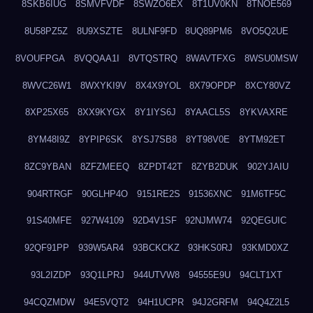
8SKB6IUG
8SMVFVDF
8SWZO6EX
8T1UV0KN
8TNOE569
8U58PZ5Z
8U9XSZTE
8ULNF9FD
8UQ89PM6
8VO5Q2UE
8VOUFPGA
8VQQAA1I
8VTQSTRQ
8WAVTFXG
8WSU0MSW
8WVC26W1
8WXYKI9V
8X4X9YOL
8X79OPDP
8XCY80VZ
8XP25X65
8XX9KYGX
8Y1IYS6J
8YAACL5S
8YKVAXRE
8YM48I9Z
8YPIP6SK
8YSJ7SB8
8YT98V0E
8YTM92ET
8ZC9YBAN
8ZFZMEEQ
8ZPDT42T
8ZYB2DUK
902YJAIU
904RTRGF
90GLHP4O
9151RE2S
91536XNC
91M6TF5C
91S40MFE
927W4109
92D4V1SF
92NJMW74
92QEGUIC
92QF91PP
939W5AR4
93BCKCKZ
93HKS0RJ
93KMD0XZ
93L2IZDP
93Q1LPRJ
944UTVW8
94555E9U
94CLT1XT
94CQZMDW
94E5VQT2
94H1UCPR
94J2GRFM
94Q4Z2L5