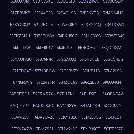
5160U7JM
51D7XGKL
51JUGSIB
51MY24WU
51VJOSDY
51ZE8MKB
522X4O28
52D4GH9B
52FJKYTB
52MOA4HC
52SYO0Q2
52TPECFV
52W5K0BY
52XXY91Q
53ATDBWI
53EKZAMH
53Z8FUAW
54PKU5CO
551HGV0S
553WPS4S
55FLR3W1
55IE9L4V
55JKJF3L
55NCOA72
55QDIRSM
55XAQHMU
56975PIR
56GSA0U2
56QN3KEB
56SCV4BG
571FDQ4T
5771DEGW
57G6BV7Y
57IUFJJS
57LA2HJ6
57N9R0VG
57Z141YR
584ZQC53
58G12L5U
595U946N
59BSESDJ
59FRMR7X
59T11ZKH
5AFUR9TL
5AOPNSAW
5AQL07P2
5ASS9KJO
5AY4N3YE
5B3AF4SH
5CDCU7YL
5CWV233T
5DFYUFZ0
5DKYT31C
5DM253CG
5E4JC1TI
5EXK7A7W
5F447S51
5FMM242C
5FNR39CT
5GEF3377