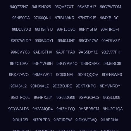
94Q772HZ
94USHO25
95QVZ7XT
95VSPH17
96G7WZOM
96NI50GA
97I66QKU
97IBUWKR
97N7DKJ5
984XBLDC
98DD8YXB
98HGTYIJ
98P1JO9O
98PIYSH9
98RHROFI
98RZWLDP
990W4OYL
9940JJHF
99GDI1ZW
99HRLVZZ
99NJVYC8
9AEIGFHX
9AJPFPA0
9AS5DY7Z
9B2V77PH
9B4CT9PZ
9BEYVG9H
9BGYPM4O
9BIRO8AZ
9BJ6RL38
9BKZ7AVO
9BM67W1T
9C63LNEL
9D0TQQOV
9DFN8WE0
9DI434L2
9DN34ALZ
9DZBDJRE
9EKTXKPO
9EYVNRDY
9G0TFQ0E
9G4PXZ84
9G68DG08
9GPGCFCS
9GSLIJ08
9GYWALD3
9H2AMQR4
9HIZH1YQ
9HSE9BCM
9HU2G1QA
9I3U1D5L
9I7RL7P3
9I87JREW
9IDKWGWQ
9IL8EDHA