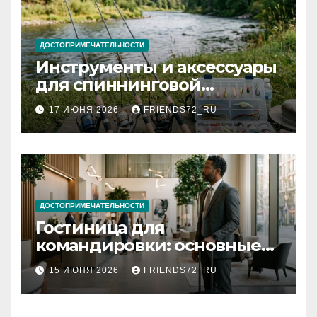
ДОСТОПРИМЕЧАТЕЛЬНОСТИ
Инструменты и аксессуары
для спиннинговой
рыбалки: назначение и
17 ИЮНЯ 2026
FRIENDS72_RU
типы
ДОСТОПРИМЕЧАТЕЛЬНОСТИ
Гостиница для
командировки: основные
критерии выбора
15 ИЮНЯ 2026
FRIENDS72_RU