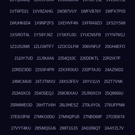
1VT6PD21
1VV8ZAHG
1W387VUY
1WFVB76Y
1WPX7P03
1WUHK6D4
1X9NP2FS
1XEHVF4N
1XFRA9ZO
1XS2YS68
1XSROT4L
1YS8YJ6Z
1YSKFL0G
1YUCNSFB
1YYN7W1J
1Z1US2M8
1ZLGWTF7
1ZOCGLFM
206VNFLF
20GH4EFO
2110Y7UD
21J9UIA6
2254Q10C
226DDKTL
22R2IX7P
22RDZ3DD
22S5F4PR
22XXR3UO
232PTAJG
24AZ56D2
24MC44U0
24TJTMVU
24XS3FEV
24YV1LVI
252T7VNK
253A0XC6
254O5EQJ
258OBXAU
25JR0XCH
25Q8956U
25RMMEOD
26HTTV6H
26L0HESZ
270L4YOL
276UFPNM
27E8J3FW
27MKG0DU
27MNQPU0
27NBD68F
27O3D674
27VYT4KU
28SMQGU6
299T1G15
2A01R6QT
2AAYZL7V