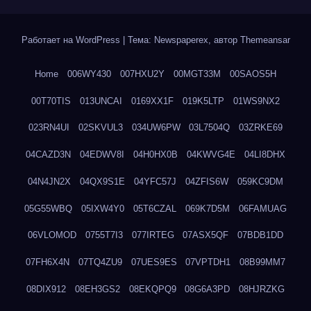
Работает на WordPress
|
Тема: Newspaperex, автор
Themeansar
Home
006WY430
007HXU2Y
00MGT33M
00SAOS5H
00T70TIS
013UNCAI
0169XX1F
019K5LTP
01WS9NX2
023RN4UI
02SKVUL3
034UW6PW
03L7504Q
03ZRKE69
04CAZD3N
04EDWV8I
04H0HX0B
04KWVG4E
04LI8DHX
04N4JN2X
04QX9S1E
04YFC57J
04ZFIS6W
059KC9DM
05G55WBQ
05IXW4Y0
05T6CZAL
069K7D5M
06FAMUAG
06VLOMOD
0755T7I3
077IRTEG
07ASX5QF
07BDB1DD
07FH6X4N
07TQ4ZU9
07UES9ES
07VPTDH1
08B99MM7
08DIX912
08EH3GS2
08EKQPQ9
08G6A3PD
08HJRZKG