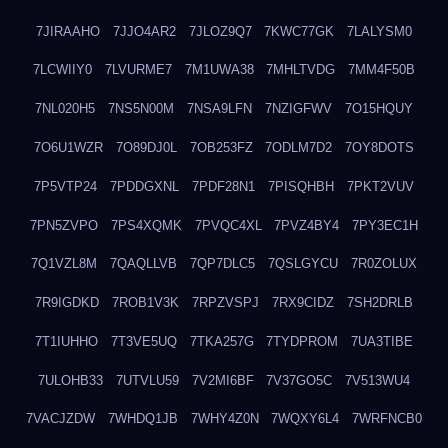
7JIRAAHO
7JJO4AR2
7JLOZ9Q7
7KWC77GK
7LALYSM0
7LCWIIY0
7LVURME7
7M1UWA38
7MHLTVDG
7MM4F50B
7NL020H5
7NS5N00M
7NSA9LFN
7NZIGFWV
7O15HQUY
7O6U1WZR
7O89DJ0L
7OB253FZ
7ODLM7D2
7OY8DOTS
7P5VTP24
7PDDGXNL
7PDF28N1
7PISQHBH
7PKT2VUV
7PN5ZVPO
7PS4XQMK
7PVQC4XL
7PVZ4BY4
7PY3EC1H
7Q1VZL8M
7QAQLLVB
7QP7DLC5
7QSLGYCU
7R0ZOLUX
7R9IGDKD
7ROB1V3K
7RPZVSPJ
7RX9CIDZ
7SH2DRLB
7T1IUHHO
7T3VE5UQ
7TKA257G
7TYDPROM
7UA3TIBE
7ULOHB33
7UTVLU59
7V2MI6BF
7V37GO5C
7V513WU4
7VACJZDW
7WHDQ1JB
7WHY4Z0N
7WQXY6L4
7WRFNCB0