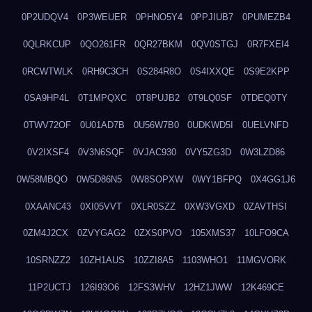
0P2UDQV4
0P3WEUER
0PHNO5Y4
0PPJIUB7
0PUMEZB4
0QLRKCUP
0QO261FR
0QR27BKM
0QV0STGJ
0R7FXEI4
0RCWTWLK
0RH9C3CH
0S284R8O
0S4IXXQE
0S9E2KPP
0SA9HP4L
0T1MPQXC
0T8PUJB2
0T9LQ0SF
0TDEQ0TY
0TWV72OF
0U01AD7B
0U56W7B0
0UDKWD5I
0UELVNFD
0V2IXSF4
0V3N6SQF
0VJAC930
0VY5ZG3D
0W3LZD86
0W58MBQO
0W5D86N5
0W8SOPXW
0WY1BFPQ
0X4GG1J6
0XAANC43
0XI05VVT
0XLR0SZZ
0XW3VGXD
0ZAVTHSI
0ZM4J2CX
0ZVYGAG2
0ZXS0PVO
105XMS37
10LFO9CA
10SRNZZ2
10ZH1AUS
10ZZI8A5
1103WHO1
11MGVORK
11P2UCTJ
126I93O6
12FS3WHV
12HZ1JWW
12K469CE