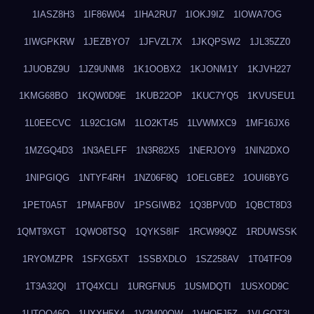
1IASZ8H3
1IF86W04
1IHA2RU7
1IOKJ9IZ
1IOWA7OG
1IWGPKRW
1JEZBYO7
1JFVZL7X
1JKQPSW2
1JL35ZZ0
1JUOBZ9U
1JZ9UNM8
1K1OOBX2
1KJONM1Y
1KJVH227
1KMG68BO
1KQW0D9E
1KUB22OP
1KUC7YQ5
1KVUSEU1
1L0EECVC
1L92C1GM
1LO2KT45
1LVWMXC9
1MF16JX6
1MZGQ4D3
1N3AELFF
1N3R82X5
1NERJOY9
1NIN2DXO
1NIPGIQG
1NTYF4RH
1NZ06F8Q
1OELGBE2
1OUI6BYG
1PET0A5T
1PMAFB0V
1PSGIWB2
1Q3BPV0D
1QBCT8D3
1QMT9XGT
1QWO8TSQ
1QYKS8IF
1RCW99QZ
1RDUWSSK
1RYOMZPR
1SFXG5XT
1SSBXDLO
1SZ258AV
1T04TFO9
1T3A32QI
1TQ4XCLI
1URGFNU5
1USMDQTI
1USXOD9C
1UTQO46Q
1UXXH5X4
1V2M00OW
1VHOFJ5Z
1VLGOT3L