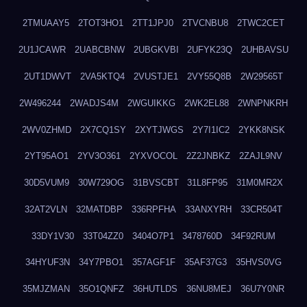
2TMUAAY5
2TOT3HO1
2TT1JPJ0
2TVCNBU8
2TWC2CET
2U1JCAWR
2UABCBNW
2UBGKVBI
2UFYK23Q
2UHBAVSU
2UT1DWVT
2VA5KTQ4
2VUSTJE1
2VY55Q8B
2W29565T
2W496244
2WADJS4M
2WGUIKKG
2WK2EL88
2WNPNKRH
2WV0ZHMD
2X7CQ1SY
2XYTJWGS
2Y7I1IC2
2YKK8NSK
2YT95AO1
2YV3O361
2YXVOCOL
2Z2JNBKZ
2ZAJL9NV
30D5VUM9
30W729OG
31BVSCBT
31L8FP95
31M0MR2X
32AT2VLN
32MATDBP
336RPFHA
33ANXYRH
33CR504T
33DY1V30
33T04ZZ0
3404O7P1
3478760D
34F92RUM
34HYUF3N
34Y7PBO1
357AGF1F
35AF37G3
35HVS0VG
35MJZMAN
35O1QNFZ
36HUTLDS
36NU8MEJ
36U7Y0NR