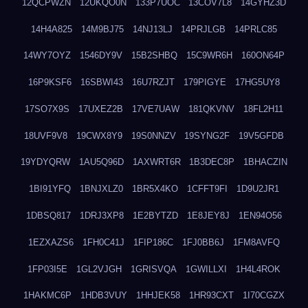
12QCPWZN
12UKQO0N
133P7UOC
13COV7L8
14GYHZ3D
14H4A825
14M9BJ75
14NJ13LJ
14PRJLGB
14PRLC85
14WY7OYZ
1546DY9V
15B2SHBQ
15C9WR6H
160ON64P
16P9KSF6
16SBWI43
16U7RZJT
179PIGYE
17HG5UY8
17SO7X9S
17UXEZ2B
17VE7UAW
181QKVNV
18FL2H11
18UVF9V8
19CWX8Y9
19S0NNZV
19SYNG2F
19V5GFDB
19YDYQRW
1AU5Q96D
1AXWRT6R
1B3DEC8P
1BHACZIN
1BI91YFQ
1BNJXLZ0
1BR5X4KO
1CFFT9FI
1D9U2JR1
1DBSQ817
1DRJ3XP8
1E2BYTZD
1E8JEY8J
1EN94O56
1EZXAZS6
1FH0C41J
1FIP186C
1FJ0BB6J
1FM8AVFQ
1FP03I5E
1GL2VJGH
1GRISVQA
1GWILLXI
1H4L4ROK
1HAKMC6P
1HDB3VUY
1HHJEK58
1HR93CXT
1I70CGZX