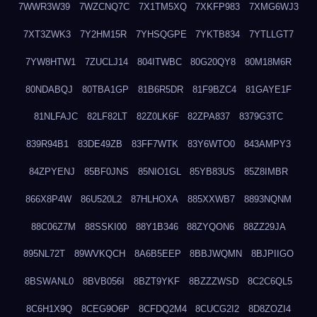
7WWR3W39
7WZCNQ7C
7X1TM5XQ
7XKFP983
7XMG6WJ3
7XT3ZWK3
7Y2HM15R
7YHSQGPE
7YKTB834
7YTLLGT7
7YW8HTW1
7ZUCLJ14
804ITWBC
80G20QY8
80M18M6R
80NDABQJ
80TBA1GP
81B6R5DR
81F9BZC4
81GAYE1F
81NLFAJC
82LF82LT
82Z0LK6F
82ZPA837
8379G3TC
839R94B1
83DE49ZB
83FF7WTK
83Y6WTO0
843AMPY3
84ZPYENJ
85BF0JNS
85NIO1GL
85YB83US
85Z8IMBR
866X8P4W
86U520L2
87HLHOXA
885XXWB7
8893NQNM
88C06Z7M
88SSKI00
88Y1B346
88ZYQON6
88ZZ29JA
895NL72T
89WVKQCH
8A6B5EEP
8BBJWQMN
8BJPIIGO
8BSWANL0
8BVB056I
8BZT9YKF
8BZZZWSD
8C2C6QL5
8C6H1X9Q
8CEG9O6P
8CFDQ2M4
8CUCG2I2
8D8ZOZI4