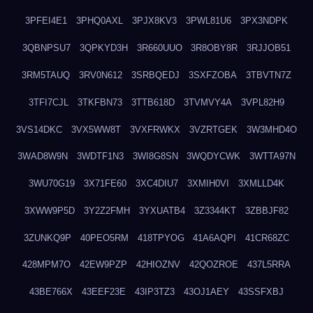
3PFEI4E1
3PHQ0AXL
3PJX8KV3
3PWL81U6
3PX3NDPK
3QBNPSU7
3QPKYD3H
3R660UUO
3R8OBY8R
3RJJOB51
3RM5TAUQ
3RV0N612
3SRBQEDJ
3SXFZOBA
3TBVTN7Z
3TFI7CJL
3TKFBN73
3TTB618D
3TVMVY4A
3VPL82H9
3VS14DKC
3VX5WW8T
3VXFRWKX
3VZRTGEK
3W3MHD4O
3WAD8W9N
3WDTF1N3
3WI8G8SN
3WQDYCWK
3WTTA97N
3WU70G19
3X71FE60
3XC4DIU7
3XMIH0VI
3XMLLD4K
3XWW9P5D
3Y2Z2FMH
3YXUATB4
3Z3344KT
3ZBBJF82
3ZUNKQ9P
40PEO5RM
418TPYOG
41A6AQPI
41CR68ZC
428MPM7O
42EW9PZP
42HIOZNV
42QOZROE
437L5RRA
43BE766X
43EEF23E
43IP3TZ3
43OJ1AEY
43SSFXBJ