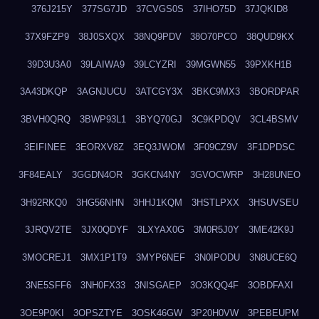
376J215Y
377SG7JD
37CVGS0S
37IHO75D
37JQKID8
37X9FZP9
38J0SXQX
38NQ9PDV
38O70PCO
38QUD9KX
39D3U3A0
39LAIWA9
39LCYZRI
39MGWN55
39PXKH1B
3A43DKQP
3AGNJUCU
3ATCGY3X
3BKC9MX3
3BORDPAR
3BVH0QRQ
3BWP93L1
3BYQ70GJ
3C9KPDQV
3CL4BSMV
3EIFINEE
3EORXV8Z
3EQ3JWOM
3F09CZ9V
3F1DPDSC
3F84EALY
3GGDN4OR
3GKCN4NY
3GVOCWRP
3H28UNEO
3H92RKQ0
3HG56NHN
3HHJ1KQM
3HSTLPXX
3HSUVSEU
3JRQV2TE
3JX0QDYF
3LXYAX0G
3M0R5J0Y
3ME42K9J
3MOCREJ1
3MX1P1T9
3MYP6NEF
3N0IPODU
3N8UCE6Q
3NE5SFF6
3NH0FX33
3NISGAEP
3O3KQQ4F
3OBDFAXI
3OE9P0KI
3OPSZTYE
3OSK46GW
3P20H0VW
3PEBEUPM