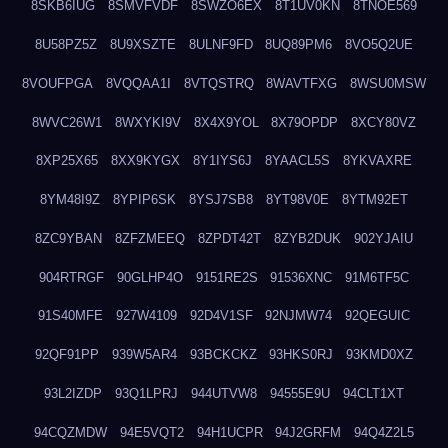
8SKB6IUG
8SMVFVDF
8SWZO6EX
8T1UV0KN
8TNOE569
8U58PZ5Z
8U9XSZTE
8ULNF9FD
8UQ89PM6
8VO5Q2UE
8VOUFPGA
8VQQAA1I
8VTQSTRQ
8WAVTFXG
8WSU0MSW
8WVC26W1
8WXYKI9V
8X4X9YOL
8X79OPDP
8XCY80VZ
8XP25X65
8XX9KYGX
8Y1IYS6J
8YAACL5S
8YKVAXRE
8YM48I9Z
8YPIP6SK
8YSJ7SB8
8YT98V0E
8YTM92ET
8ZC9YBAN
8ZFZMEEQ
8ZPDT42T
8ZYB2DUK
902YJAIU
904RTRGF
90GLHP4O
9151RE2S
91536XNC
91M6TF5C
91S40MFE
927W4109
92D4V1SF
92NJMW74
92QEGUIC
92QF91PP
939W5AR4
93BCKCKZ
93HKS0RJ
93KMD0XZ
93L2IZDP
93Q1LPRJ
944UTVW8
94555E9U
94CLT1XT
94CQZMDW
94E5VQT2
94H1UCPR
94J2GRFM
94Q4Z2L5