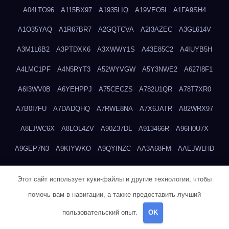
A04LTO96
A115BX97
A1935LIQ
A19VEO5I
A1FA9SH4
A1O35YAQ
A1R67BR7
A2GQTCVA
A2I3AZEC
A3GL614V
A3M1L6B2
A3PTDXK6
A3XWWY1S
A43E85C2
A4IUYB5H
A4LMC1PF
A4N5RYT3
A52WYVGW
A5Y3NWE2
A627I8F1
A6I3WV0B
A6YEHPPJ
A75CECZS
A782U1QR
A78T7XR0
A7B0I7FU
A7DADQHQ
A7RWE8NA
A7X6JATR
A82WRX97
A8LJWC6X
A8LOL4ZV
A90Z37DL
A913466R
A96H0U7X
A9GEP7N3
A9KIYWKO
A9QYINZC
AA3A68FM
AAEJWLHD
AAEZRZ0I
AAO3NKXF
AAVKTCB4
AB6S6UZH
ABAP8R3B
Этот сайт использует куки-файлы и другие технологии, чтобы
ABDXH3XG
ABQR9326
ABWKZCNH
AC2GYKWG
AC768CHK
помочь вам в навигации, а также предоставить лучший
ACUPC2X8
ACXX236G
ADMVWTS8
ADOE3V3Y
ADQOJYQO
пользовательский опыт.
OK
AE2PW74I
AE5LNXK5
AF0P5V8L
AF6N078R
AFF8EG9L