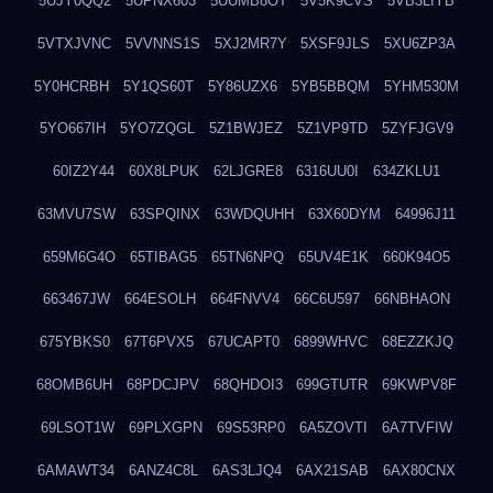
5UJY0QQ2
5UPNX603
5UUMB8OT
5V5K9CVS
5VB3LIYB
5VTXJVNC
5VVNNS1S
5XJ2MR7Y
5XSF9JLS
5XU6ZP3A
5Y0HCRBH
5Y1QS60T
5Y86UZX6
5YB5BBQM
5YHM530M
5YO667IH
5YO7ZQGL
5Z1BWJEZ
5Z1VP9TD
5ZYFJGV9
60IZ2Y44
60X8LPUK
62LJGRE8
6316UU0I
634ZKLU1
63MVU7SW
63SPQINX
63WDQUHH
63X60DYM
64996J11
659M6G4O
65TIBAG5
65TN6NPQ
65UV4E1K
660K94O5
663467JW
664ESOLH
664FNVV4
66C6U597
66NBHAON
675YBKS0
67T6PVX5
67UCAPT0
6899WHVC
68EZZKJQ
68OMB6UH
68PDCJPV
68QHDOI3
699GTUTR
69KWPV8F
69LSOT1W
69PLXGPN
69S53RP0
6A5ZOVTI
6A7TVFIW
6AMAWT34
6ANZ4C8L
6AS3LJQ4
6AX21SAB
6AX80CNX