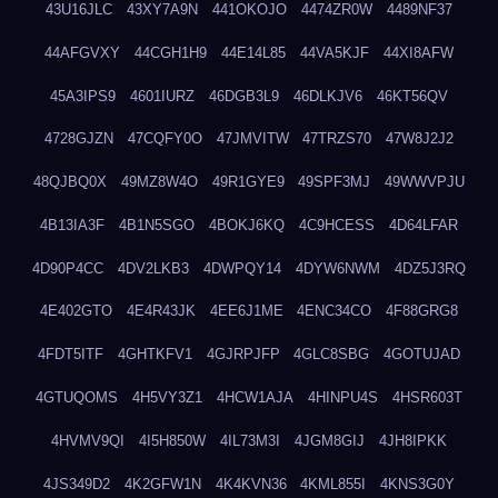
43U16JLC
43XY7A9N
441OKOJO
4474ZR0W
4489NF37
44AFGVXY
44CGH1H9
44E14L85
44VA5KJF
44XI8AFW
45A3IPS9
4601IURZ
46DGB3L9
46DLKJV6
46KT56QV
4728GJZN
47CQFY0O
47JMVITW
47TRZS70
47W8J2J2
48QJBQ0X
49MZ8W4O
49R1GYE9
49SPF3MJ
49WWVPJU
4B13IA3F
4B1N5SGO
4BOKJ6KQ
4C9HCESS
4D64LFAR
4D90P4CC
4DV2LKB3
4DWPQY14
4DYW6NWM
4DZ5J3RQ
4E402GTO
4E4R43JK
4EE6J1ME
4ENC34CO
4F88GRG8
4FDT5ITF
4GHTKFV1
4GJRPJFP
4GLC8SBG
4GOTUJAD
4GTUQOMS
4H5VY3Z1
4HCW1AJA
4HINPU4S
4HSR603T
4HVMV9QI
4I5H850W
4IL73M3I
4JGM8GIJ
4JH8IPKK
4JS349D2
4K2GFW1N
4K4KVN36
4KML855I
4KNS3G0Y