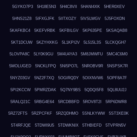
5GYKO7P3
5H18E5N3
5H4C8VII
5HANI4XK
5HER0XEV
5HNS21Z8
5IFXGJFK
5IITXOZY
5IVSLWGV
5J5FOXDN
5KAFKBC4
5KEFVRBK
5KFBILGV
5KP635PE
5KSAQAB8
5KT1DCUW
5KZYHXKG
5L1KPI2V
5L515L3S
5LCKQGH7
5LOVPA8C
5LY0K9GU
5M4U4YA3
5M8JMWFU
5MC4C6M0
5MOLUGED
5NCKLFPQ
5NI5PO7L
5NROBV9R
5NSPSK7R
5NYZ03GV
5NZ2F7XQ
5OGIRQDY
5OIXNVW6
5OPF8A7F
5PI2KCCW
5PMRZDAK
5Q7NY9BS
5QDQI5F8
5QL8UU2J
5RALQ21C
5RBG4E64
5RCDBBFD
5ROV8T2I
5RP6DWR8
5RZ72FTS
5RZPCFKF
5RZQDHMO
5SNLKYWW
5ST3XE0K
5T4RFJQE
5TDWI9U5
5TDWKNIX
5THBIEFD
5TVPRN5V