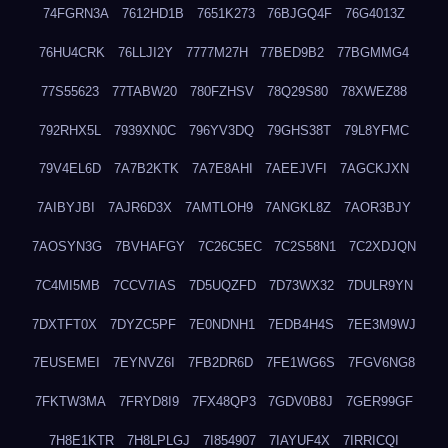
74FGRN3A
7612HD1B
7651K273
76BJGQ4F
76G4013Z
76HU4CRK
76LLJI2Y
7777M27H
77BED9B2
77BGMMG4
77S55623
77TABW20
780FZHSV
78Q29S80
78XWEZ88
792RHX5L
7939XN0C
796YV3DQ
79GHS38T
79L8YFMC
79V4EL6D
7A7B2KTK
7A7E8AHI
7AEEJVFI
7AGCKJXN
7AIBYJBI
7AJR6D3X
7AMTLOH9
7ANGKL8Z
7AOR3BJY
7AOSYN3G
7BVHAFGY
7C26C5EC
7C2S58N1
7C2XDJQN
7C4MI5MB
7CCV7IAS
7D5UQZFD
7D73WX32
7DULR9YN
7DXTFT0X
7DYZC5PF
7E0NDNH1
7EDB4H4S
7EE3M9WJ
7EUSEMEI
7EYNVZ6I
7FB2DR6D
7FE1WG6S
7FGV6NG8
7FKTW3MA
7FRYD8I9
7FX48QP3
7GDV0B8J
7GER99GF
7H8E1KTR
7H8LPLGJ
7I854907
7IAYUF4X
7IRRICQI