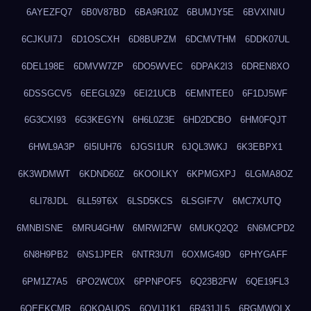
6AYEZFQ7
6B0V87BD
6BA9R10Z
6BUMJY5E
6BVXINIU
6CJKUI7J
6D1OSCXH
6D8BUPZM
6DCMVTHM
6DDK07UL
6DEL198E
6DMVW7ZP
6DO5WVEC
6DPAK2I3
6DREN8XO
6DSSGCV5
6EEGL9Z9
6EI21UCB
6EMNTEE0
6F1DJ5WF
6G3CXI93
6G3KEGYN
6H6L0Z3E
6HD2DCBO
6HM0FQJT
6HWL9A3P
6I5IUH76
6JGSI1UR
6JQL3WKJ
6K3EBPX1
6K3WDMWT
6KDND60Z
6KOOILKY
6KPMGXPJ
6LGMA8OZ
6LI78JDL
6LL59T6X
6LSD5KCS
6LSGIF7V
6MC7XUTQ
6MNBISNE
6MRU4GHW
6MRWI2FW
6MUKQ2Q2
6N6MCPD2
6N8H9PB2
6NS1JPER
6NTR3U7I
6OXMG49D
6PHYGAFF
6PM1Z7A5
6PO2WC0X
6PPNPOF5
6Q23B2FW
6QE19FL3
6QEEKCMR
6QKOAUOS
6QVIJ1K1
6R431JL5
6RGMWOLX