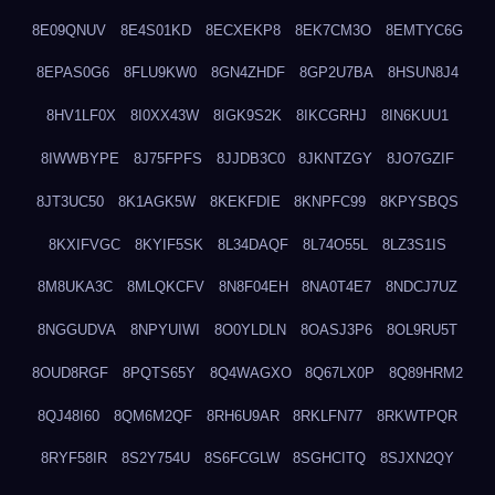
8E09QNUV
8E4S01KD
8ECXEKP8
8EK7CM3O
8EMTYC6G
8EPAS0G6
8FLU9KW0
8GN4ZHDF
8GP2U7BA
8HSUN8J4
8HV1LF0X
8I0XX43W
8IGK9S2K
8IKCGRHJ
8IN6KUU1
8IWWBYPE
8J75FPFS
8JJDB3C0
8JKNTZGY
8JO7GZIF
8JT3UC50
8K1AGK5W
8KEKFDIE
8KNPFC99
8KPYSBQS
8KXIFVGC
8KYIF5SK
8L34DAQF
8L74O55L
8LZ3S1IS
8M8UKA3C
8MLQKCFV
8N8F04EH
8NA0T4E7
8NDCJ7UZ
8NGGUDVA
8NPYUIWI
8O0YLDLN
8OASJ3P6
8OL9RU5T
8OUD8RGF
8PQTS65Y
8Q4WAGXO
8Q67LX0P
8Q89HRM2
8QJ48I60
8QM6M2QF
8RH6U9AR
8RKLFN77
8RKWTPQR
8RYF58IR
8S2Y754U
8S6FCGLW
8SGHCITQ
8SJXN2QY