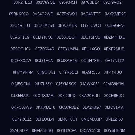
08R2TE13
091V6YQE
0959345H
097C3BE4
09DI9AQ2
09RKK0JO
0A54G2WE
0A7RXWXI
0AG4NTTC
0AYXMFKC
0BO4RLHU
0BOHM258
0BPJ04DK
0BSHJVOT
0C9RGFN6
0CA5T1U9
0CMYI0KC
0D38QEGH
0DCJSPJ1
0DZMHHX1
0E9GCHCU
0EZ05K4R
0FFYUM84
0FLIL6GQ
0FXF2MUD
0G363XJW
0GI31E0A
0GJSAH4M
0GRH7XSL
0H17NT32
0H7Y9RRM
0H9OI0N1
0HYK5SEI
0IA5RSJ3
0IF4Y4UQ
0IM5QCNL
0IUZL33Y
0J6YMSQ9
0JAWX05J
0JMG9NJH
0JX5HAPI
0JXDX9ZM
0K8I19RD
0KA2KHRR
0KCE9EJG
0KFC83WS
0KHXDLT8
0KO7R0BZ
0LA240G7
0LIQ91PM
0LPY3G1Z
0LTLQ0B4
0M40H0CT
0MCMJJJP
0N1LZI50
0NALSI2P
0NFM8HBQ
0O1D2CFA
0O3VCZC0
0OY5HHNM