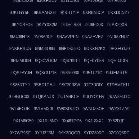
9IQBZSXG
9J0ZRBUV
9J11UAOI
9JA7JOQ9
9JHR89JS
9JKLGY5E
9KBAABXH
9KKHTYIP
9KRBN3CP
9KXDCNY7
9KYCB7O6
9KZY0X2M
9LDELS8R
9LI6FD0X
9LPX29XS
9M408HT8
9N08A9CF
9NAVVPPN
9NAZEVEZ
9NDMZNUZ
9NKKRBUS
9NM3IO8B
9NPDK8EO
9OKXN2KX
9PGFG1J0
9PIZMO0H
9Q3CVGCM
9Q4799TT
9QE0Y05S
9QEDJDIS
9QSFAYJH
9QSGU715
9R3R0930
9R51T71C
9RJEMRTS
9S85RTYJ
9SBD1GAU
9SC20R8W
9TC3RDIY
9TDEMFKU
9THBOC03
9TQKANJX
9U1AHKCF
9UDYO1HV
9UW8EUTC
9VL4EOJB
9VLVMX0I
9W0SDU2O
9WNDZ5OE
9WZXLZA9
9X1M8G59
9X1RL5NO
9X48TOD5
9XJI2XX2
9Y62DJFI
9Y7WP9SF
9YJJZJ6M
9YK3DQGR
9YRZ89RG
9ZO0Q6RC