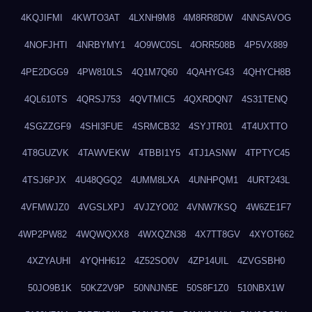
4KQJIFMI
4KWTO3AT
4LXNH9M8
4M8RR8DW
4NNSAVOG
4NOFJHTI
4NRBYMY1
4O9WC0SL
4ORR508B
4P5VX889
4PE2DGG9
4PW810LS
4Q1M7Q60
4QAHYG43
4QHYCH8B
4QL610TS
4QRSJ753
4QVTMIC5
4QXRDQN7
4S31TENQ
4SGZZGF9
4SHI3FUE
4SRMCB32
4SYJTR01
4T4UXTTO
4T8GUZVK
4TAWVEKW
4TBBI1Y5
4TJ1ASNW
4TPTYC45
4TSJ6PJX
4U48QGQ2
4UMM8LXA
4UNHPQM1
4URT243L
4VFMWJZ0
4VGSLXPJ
4VJZYO02
4VNW7KSQ
4W6ZE1F7
4WP2PW82
4WQWQXX8
4WXQZN38
4X7TT8GV
4XYOT662
4XZYAUHI
4YQHH612
4Z52SO0V
4ZP14UIL
4ZVGSBH0
50JO9B1K
50KZ2V9P
50NNJN5E
50S8F1Z0
510NBX1W