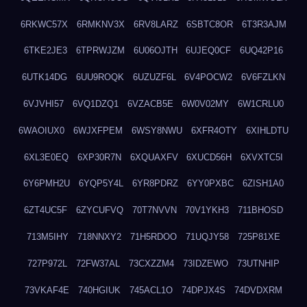
6RKWC57X
6RMKNV3X
6RV8LARZ
6SBTC8OR
6T3R3AJM
6TKE2JE3
6TPRWJZM
6U06OJTH
6UJEQ0CF
6UQ42P16
6UTK14DG
6UU9ROQK
6UZUZF6L
6V4POCW2
6V6FZLKN
6VJVHI57
6VQ1DZQ1
6VZACB5E
6W0V02MY
6W1CRLU0
6WAOIUX0
6WJXFPEM
6WSY8NWU
6XFR4OTY
6XIHLDTU
6XL3E0EQ
6XP30R7N
6XQUAXFV
6XUCD56H
6XVXTC5I
6Y6PMH2U
6YQP5Y4L
6YR8PDRZ
6YY0PXBC
6ZISH1A0
6ZT4UC5F
6ZYCUFVQ
70T7NVVN
70V1YKH3
711BHOSD
713M5IHY
718NNXY2
71H5RDOO
71UQJY58
725P81XE
727P972L
72FW37AL
73CXZZM4
73IDZEWO
73UTNHIP
73VKAF4E
740HGIUK
745ACL1O
74DPJX4S
74DVDXRM