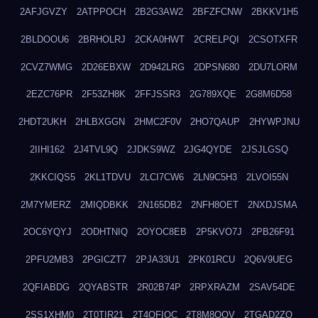
2AFJGVZY
2ATPPOCH
2B2G3AW2
2BFZFCNW
2BKKV1H5
2BLDOOU6
2BRHOLRJ
2CKA0HWT
2CRELPQI
2CSOTXFR
2CVZ7WMG
2D26EBXW
2D942LRG
2DPSN680
2DU7LORM
2EZC76PR
2F53ZH8K
2FFJSSR3
2G789XQE
2G8M6D58
2HDT2UKH
2HLBXGGN
2HMC2F0V
2HO7QAUP
2HYWPJNU
2IIHI162
2J4TVL9Q
2JDKS9WZ
2JG4QYDE
2JSJLGSQ
2KKCIQS5
2KL1TDVU
2LCI7CW6
2LN9C5H3
2LVOI55N
2M7YMERZ
2MIQDBKK
2N165DB2
2NFH8OET
2NXDJSMA
2OC6YQYJ
2ODHTNIQ
2OYOC8EB
2P5KVO7J
2PB26F91
2PFU2MB3
2PGICZT7
2PJA33U1
2PK01RCU
2Q6V9UEG
2QFIABDG
2QYABSTR
2R02B74P
2RPXRAZM
2SAV54DE
2SS1XHM0
2T0TIR21
2T4QFIOC
2T8M8OOV
2TGAD2ZO