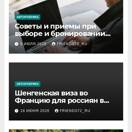
АВТОРУБРИКА
Советы и приемы при
выборе и бронировании
авиабилетов
5 ИЮЛЯ 2026
FRIENDS72_RU
АВТОРУБРИКА
Шенгенская виза во
Францию для россиян в
2026 году: сроки от 3 дней
18 ИЮНЯ 2026
FRIENDS72_RU
и список необходимых
документов