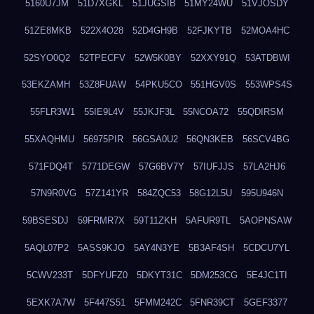
5160U7JM
51D7XGKL
51JUGSIB
51MY24WU
51VJOSDY
51ZE8MKB
522X4O28
52D4GH9B
52FJKYTB
52MOA4HC
52SYO0Q2
52TPECFV
52W5K0BY
52XXY91Q
53ATDBWI
53EKZAMH
53Z8FUAW
54PKU5CO
551HGV0S
553WPS4S
55FLR3W1
55IE9L4V
55JKJF3L
55NCOA72
55QDIRSM
55XAQHMU
56975PIR
56GSA0U2
56QN3KEB
56SCV4BG
571FDQ4T
5771DEGW
57G6BV7Y
57IUFJJS
57LA2HJ6
57N9R0VG
57Z141YR
584ZQC53
58G12L5U
595U946N
59BSESDJ
59FRMR7X
59T11ZKH
5AFUR9TL
5AOPNSAW
5AQL07P2
5ASS9KJO
5AY4N3YE
5B3AF4SH
5CDCU7YL
5CWV233T
5DFYUFZ0
5DKYT31C
5DM253CG
5E4JC1TI
5EXK7A7W
5F447S51
5FMM242C
5FNR39CT
5GEF3377