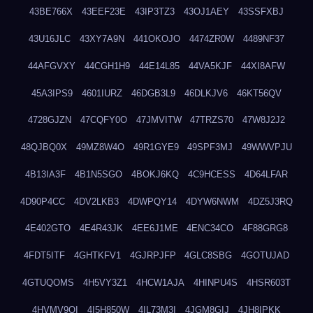
43BE766X
43EEF23E
43IP3TZ3
43OJ1AEY
43SSFXBJ
43U16JLC
43XY7A9N
441OKOJO
4474ZR0W
4489NF37
44AFGVXY
44CGH1H9
44E14L85
44VA5KJF
44XI8AFW
45A3IPS9
4601IURZ
46DGB3L9
46DLKJV6
46KT56QV
4728GJZN
47CQFY0O
47JMVITW
47TRZS70
47W8J2J2
48QJBQ0X
49MZ8W4O
49R1GYE9
49SPF3MJ
49WWVPJU
4B13IA3F
4B1N5SGO
4BOKJ6KQ
4C9HCESS
4D64LFAR
4D90P4CC
4DV2LKB3
4DWPQY14
4DYW6NWM
4DZ5J3RQ
4E402GTO
4E4R43JK
4EE6J1ME
4ENC34CO
4F88GRG8
4FDT5ITF
4GHTKFV1
4GJRPJFP
4GLC8SBG
4GOTUJAD
4GTUQOMS
4H5VY3Z1
4HCW1AJA
4HINPU4S
4HSR603T
4HVMV9QI
4I5H850W
4IL73M3I
4JGM8GIJ
4JH8IPKK