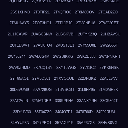
2QFIABDG
2QYABSTR
2R02B74P
2RPXRAZM
2SAV54DE
2SS1XHM0
2T0TIR21
2T4QFIOC
2T8M8OOV
2TGAD2ZO
2TMUAAY5
2TOT3HO1
2TT1JPJ0
2TVCNBU8
2TWC2CET
2U1JCAWR
2UABCBNW
2UBGKVBI
2UFYK23Q
2UHBAVSU
2UT1DWVT
2VA5KTQ4
2VUSTJE1
2VY55Q8B
2W29565T
2W496244
2WADJS4M
2WGUIKKG
2WK2EL88
2WNPNKRH
2WV0ZHMD
2X7CQ1SY
2XYTJWGS
2Y7I1IC2
2YKK8NSK
2YT95AO1
2YV3O361
2YXVOCOL
2Z2JNBKZ
2ZAJL9NV
30D5VUM9
30W729OG
31BVSCBT
31L8FP95
31M0MR2X
32AT2VLN
32MATDBP
336RPFHA
33ANXYRH
33CR504T
33DY1V30
33T04ZZ0
3404O7P1
3478760D
34F92RUM
34HYUF3N
34Y7PBO1
357AGF1F
35AF37G3
35HVS0VG