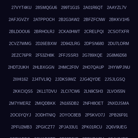
27VYT4KU
28SMQGU6
299T1G15
2A01R6QT
2AAYZL7V
2AFJGVZY
2ATPPOCH
2B2G3AW2
2BFZFCNW
2BKKV1H5
2BLDOOU6
2BRHOLRJ
2CKA0HWT
2CRELPQI
2CSOTXFR
2CVZ7WMG
2D26EBXW
2D942LRG
2DPSN680
2DU7LORM
2EZC76PR
2F53ZH8K
2FFJSSR3
2G789XQE
2G8M6D58
2HDT2UKH
2HLBXGGN
2HMC2F0V
2HO7QAUP
2HYWPJNU
2IIHI162
2J4TVL9Q
2JDKS9WZ
2JG4QYDE
2JSJLGSQ
2KKCIQS5
2KL1TDVU
2LCI7CW6
2LN9C5H3
2LVOI55N
2M7YMERZ
2MIQDBKK
2N165DB2
2NFH8OET
2NXDJSMA
2OC6YQYJ
2ODHTNIQ
2OYOC8EB
2P5KVO7J
2PB26F91
2PFU2MB3
2PGICZT7
2PJA33U1
2PK01RCU
2Q6V9UEG