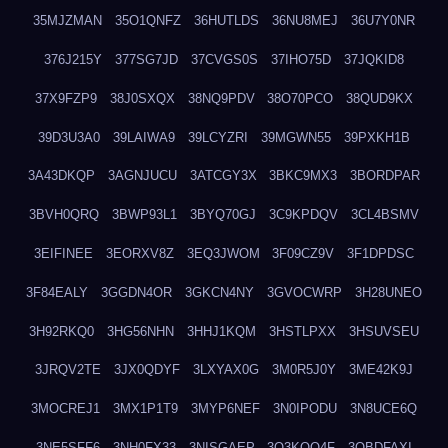
35MJZMAN
35O1QNFZ
36HUTLDS
36NU8MEJ
36U7Y0NR
376J215Y
377SG7JD
37CVGS0S
37IHO75D
37JQKID8
37X9FZP9
38J0SXQX
38NQ9PDV
38O70PCO
38QUD9KX
39D3U3A0
39LAIWA9
39LCYZRI
39MGWN55
39PXKH1B
3A43DKQP
3AGNJUCU
3ATCGY3X
3BKC9MX3
3BORDPAR
3BVH0QRQ
3BWP93L1
3BYQ70GJ
3C9KPDQV
3CL4BSMV
3EIFINEE
3EORXV8Z
3EQ3JWOM
3F09CZ9V
3F1DPDSC
3F84EALY
3GGDN4OR
3GKCN4NY
3GVOCWRP
3H28UNEO
3H92RKQ0
3HG56NHN
3HHJ1KQM
3HSTLPXX
3HSUVSEU
3JRQV2TE
3JX0QDYF
3LXYAX0G
3M0R5J0Y
3ME42K9J
3MOCREJ1
3MX1P1T9
3MYP6NEF
3N0IPODU
3N8UCE6Q
3NE5SFF6
3NH0FX33
3NISGAEP
3O3KQQ4F
3OBDFAXI