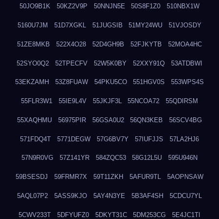
50JO9B1K
50KZ2V9P
50NNJN5E
50S8F1Z0
510NBX1W
5160U7JM
51D7XGKL
51JUGSIB
51MY24WU
51VJOSDY
51ZE8MKB
522X4O28
52D4GH9B
52FJKYTB
52MOA4HC
52SYO0Q2
52TPECFV
52W5K0BY
52XXY91Q
53ATDBWI
53EKZAMH
53Z8FUAW
54PKU5CO
551HGV0S
553WPS4S
55FLR3W1
55IE9L4V
55JKJF3L
55NCOA72
55QDIRSM
55XAQHMU
56975PIR
56GSA0U2
56QN3KEB
56SCV4BG
571FDQ4T
5771DEGW
57G6BV7Y
57IUFJJS
57LA2HJ6
57N9R0VG
57Z141YR
584ZQC53
58G12L5U
595U946N
59BSESDJ
59FRMR7X
59T11ZKH
5AFUR9TL
5AOPNSAW
5AQL07P2
5ASS9KJO
5AY4N3YE
5B3AF4SH
5CDCU7YL
5CWV233T
5DFYUFZ0
5DKYT31C
5DM253CG
5E4JC1TI