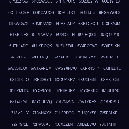
6PM1Z7A5
6PO2WC0X
6PPNPOF5
6Q23B2FW
6QE19FL3
6QEEKCMR
6QKOAUOS
6QVIJ1K1
6R431JL5
6RGMWOLX
6RKWC57X
6RMKNV3X
6RV8LARZ
6SBTC8OR
6T3R3AJM
6TKE2JE3
6TPRWJZM
6U06OJTH
6UJEQ0CF
6UQ42P16
6UTK14DG
6UU9ROQK
6UZUZF6L
6V4POCW2
6V6FZLKN
6VJVHI57
6VQ1DZQ1
6VZACB5E
6W0V02MY
6W1CRLU0
6WAOIUX0
6WJXFPEM
6WSY8NWU
6XFR4OTY
6XIHLDTU
6XL3E0EQ
6XP30R7N
6XQUAXFV
6XUCD56H
6XVXTC5I
6Y6PMH2U
6YQP5Y4L
6YR8PDRZ
6YY0PXBC
6ZISH1A0
6ZT4UC5F
6ZYCUFVQ
70T7NVVN
70V1YKH3
711BHOSD
713M5IHY
718NNXY2
71H5RDOO
71UQJY58
725P81XE
727P972L
72FW37AL
73CXZZM4
73IDZEWO
73UTNHIP