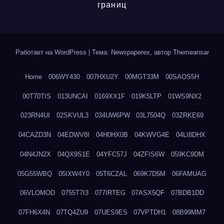
границ
Работает на WordPress
|
Тема: Newspaperex, автор
Themeansar
Home
006WY430
007HXU2Y
00MGT33M
00SAOS5H
00T70TIS
013UNCAI
0169XX1F
019K5LTP
01WS9NX2
023RN4UI
02SKVUL3
034UW6PW
03L7504Q
03ZRKE69
04CAZD3N
04EDWV8I
04H0HX0B
04KWVG4E
04LI8DHX
04N4JN2X
04QX9S1E
04YFC57J
04ZFIS6W
059KC9DM
05G55WBQ
05IXW4Y0
05T6CZAL
069K7D5M
06FAMUAG
06VLOMOD
0755T7I3
077IRTEG
07ASX5QF
07BDB1DD
07FH6X4N
07TQ4ZU9
07UES9ES
07VPTDH1
08B99MM7