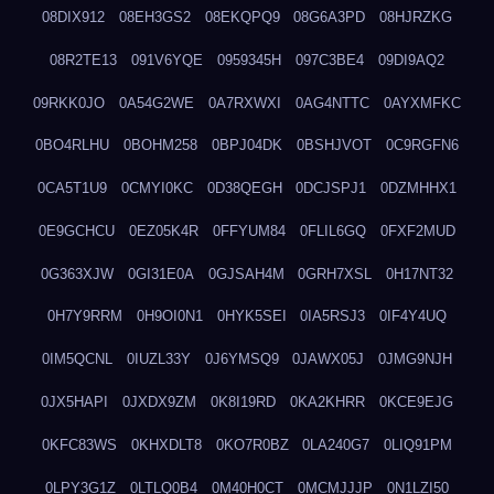
08DIX912
08EH3GS2
08EKQPQ9
08G6A3PD
08HJRZKG
08R2TE13
091V6YQE
0959345H
097C3BE4
09DI9AQ2
09RKK0JO
0A54G2WE
0A7RXWXI
0AG4NTTC
0AYXMFKC
0BO4RLHU
0BOHM258
0BPJ04DK
0BSHJVOT
0C9RGFN6
0CA5T1U9
0CMYI0KC
0D38QEGH
0DCJSPJ1
0DZMHHX1
0E9GCHCU
0EZ05K4R
0FFYUM84
0FLIL6GQ
0FXF2MUD
0G363XJW
0GI31E0A
0GJSAH4M
0GRH7XSL
0H17NT32
0H7Y9RRM
0H9OI0N1
0HYK5SEI
0IA5RSJ3
0IF4Y4UQ
0IM5QCNL
0IUZL33Y
0J6YMSQ9
0JAWX05J
0JMG9NJH
0JX5HAPI
0JXDX9ZM
0K8I19RD
0KA2KHRR
0KCE9EJG
0KFC83WS
0KHXDLT8
0KO7R0BZ
0LA240G7
0LIQ91PM
0LPY3G1Z
0LTLQ0B4
0M40H0CT
0MCMJJJP
0N1LZI50