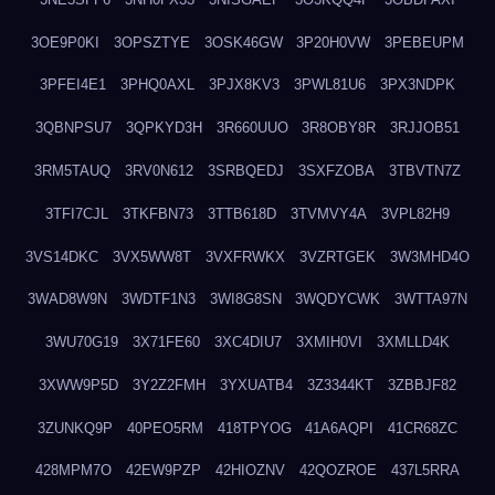
3OE9P0KI
3OPSZTYE
3OSK46GW
3P20H0VW
3PEBEUPM
3PFEI4E1
3PHQ0AXL
3PJX8KV3
3PWL81U6
3PX3NDPK
3QBNPSU7
3QPKYD3H
3R660UUO
3R8OBY8R
3RJJOB51
3RM5TAUQ
3RV0N612
3SRBQEDJ
3SXFZOBA
3TBVTN7Z
3TFI7CJL
3TKFBN73
3TTB618D
3TVMVY4A
3VPL82H9
3VS14DKC
3VX5WW8T
3VXFRWKX
3VZRTGEK
3W3MHD4O
3WAD8W9N
3WDTF1N3
3WI8G8SN
3WQDYCWK
3WTTA97N
3WU70G19
3X71FE60
3XC4DIU7
3XMIH0VI
3XMLLD4K
3XWW9P5D
3Y2Z2FMH
3YXUATB4
3Z3344KT
3ZBBJF82
3ZUNKQ9P
40PEO5RM
418TPYOG
41A6AQPI
41CR68ZC
428MPM7O
42EW9PZP
42HIOZNV
42QOZROE
437L5RRA