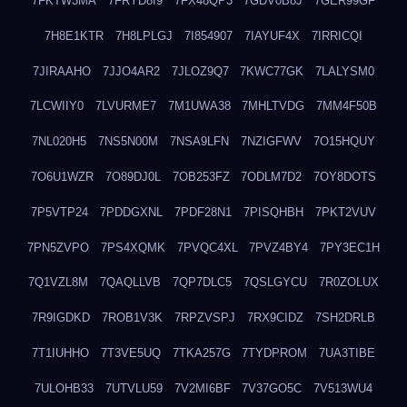
7FKTW3MA
7FRYD8I9
7FX48QP3
7GDV0B8J
7GER99GF
7H8E1KTR
7H8LPLGJ
7I854907
7IAYUF4X
7IRRICQI
7JIRAAHO
7JJO4AR2
7JLOZ9Q7
7KWC77GK
7LALYSM0
7LCWIIY0
7LVURME7
7M1UWA38
7MHLTVDG
7MM4F50B
7NL020H5
7NS5N00M
7NSA9LFN
7NZIGFWV
7O15HQUY
7O6U1WZR
7O89DJ0L
7OB253FZ
7ODLM7D2
7OY8DOTS
7P5VTP24
7PDDGXNL
7PDF28N1
7PISQHBH
7PKT2VUV
7PN5ZVPO
7PS4XQMK
7PVQC4XL
7PVZ4BY4
7PY3EC1H
7Q1VZL8M
7QAQLLVB
7QP7DLC5
7QSLGYCU
7R0ZOLUX
7R9IGDKD
7ROB1V3K
7RPZVSPJ
7RX9CIDZ
7SH2DRLB
7T1IUHHO
7T3VE5UQ
7TKA257G
7TYDPROM
7UA3TIBE
7ULOHB33
7UTVLU59
7V2MI6BF
7V37GO5C
7V513WU4