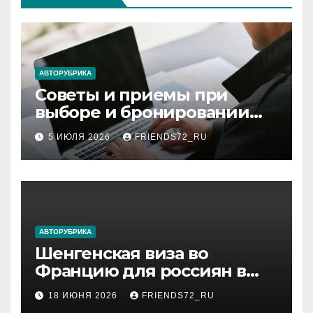
АВТОРУБРИКА
Советы и приемы при
выборе и бронировании
авиабилетов
5 ИЮЛЯ 2026
FRIENDS72_RU
АВТОРУБРИКА
Шенгенская виза во
Францию для россиян в
2026 году: сроки от 3 дней
18 ИЮНЯ 2026
FRIENDS72_RU
и список необходимых