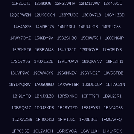
11P2UCTJ
126I93O6
12FS3WHV
12HZ1JWW
12K469CE
12QCPWZN
12UKQO0N
133P7UOC
13COV7L8
14GYHZ3D
14H4A825
14M9BJ75
14NJ13LJ
14PRJLGB
14PRLC85
14WY7OYZ
1546DY9V
15B2SHBQ
15C9WR6H
160ON64P
16P9KSF6
16SBWI43
16U7RZJT
179PIGYE
17HG5UY8
17SO7X9S
17UXEZ2B
17VE7UAW
181QKVNV
18FL2H11
18UVF9V8
19CWX8Y9
19S0NNZV
19SYNG2F
19V5GFDB
19YDYQRW
1AU5Q96D
1AXWRT6R
1B3DEC8P
1BHACZIN
1BI91YFQ
1BNJXLZ0
1BR5X4KO
1CFFT9FI
1D9U2JR1
1DBSQ817
1DRJ3XP8
1E2BYTZD
1E8JEY8J
1EN94O56
1EZXAZS6
1FH0C41J
1FIP186C
1FJ0BB6J
1FM8AVFQ
1FP03I5E
1GL2VJGH
1GRISVQA
1GWILLXI
1H4L4ROK