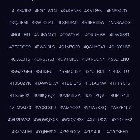
4JS349D2
4K2GFW1N
4K4KVN36
4KML855I
4KNS3G0Y
4KQJIFMI
4KWTO3AT
4LXNH9M8
4M8RR8DW
4NNSAVOG
4NOFJHTI
4NRBYMY1
4O9WC0SL
4ORR508B
4P5VX889
4PE2DGG9
4PW810LS
4Q1M7Q60
4QAHYG43
4QHYCH8B
4QL610TS
4QRSJ753
4QVTMIC5
4QXRDQN7
4S31TENQ
4SGZZGF9
4SHI3FUE
4SRMCB32
4SYJTR01
4T4UXTTO
4T8GUZVK
4TAWVEKW
4TBBI1Y5
4TJ1ASNW
4TPTYC45
4TSJ6PJX
4U48QGQ2
4UMM8LXA
4UNHPQM1
4URT243L
4VFMWJZ0
4VGSLXPJ
4VJZYO02
4VNW7KSQ
4W6ZE1F7
4WP2PW82
4WQWQXX8
4WXQZN38
4X7TT8GV
4XYOT662
4XZYAUHI
4YQHH612
4Z52SO0V
4ZP14UIL
4ZVGSBH0