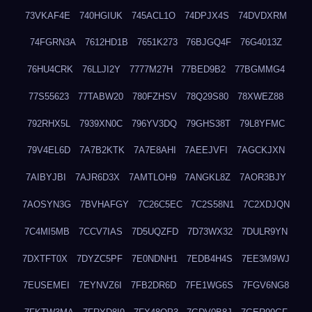
73VKAF4E
740HGIUK
745ACL1O
74DPJX4S
74DVDXRM
74FGRN3A
7612HD1B
7651K273
76BJGQ4F
76G4013Z
76HU4CRK
76LLJI2Y
7777M27H
77BED9B2
77BGMMG4
77S55623
77TABW20
780FZHSV
78Q29S80
78XWEZ88
792RHX5L
7939XN0C
796YV3DQ
79GHS38T
79L8YFMC
79V4EL6D
7A7B2KTK
7A7E8AHI
7AEEJVFI
7AGCKJXN
7AIBYJBI
7AJR6D3X
7AMTLOH9
7ANGKL8Z
7AOR3BJY
7AOSYN3G
7BVHAFGY
7C26C5EC
7C2S58N1
7C2XDJQN
7C4MI5MB
7CCV7IAS
7D5UQZFD
7D73WX32
7DULR9YN
7DXTFT0X
7DYZC5PF
7E0NDNH1
7EDB4H4S
7EE3M9WJ
7EUSEMEI
7EYNVZ6I
7FB2DR6D
7FE1WG6S
7FGV6NG8