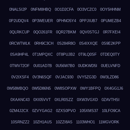
0NALSI2P
0NFM8HBQ
0O1D2CFA
0O3VCZC0
0OY5HHNM
0P2UDQV4
0P3WEUER
0PHNO5Y4
0PPJIUB7
0PUMEZB4
0QLRKCUP
0QO261FR
0QR27BKM
0QV0STGJ
0R7FXEI4
0RCWTWLK
0RH9C3CH
0S284R8O
0S4IXXQE
0S9E2KPP
0SA9HP4L
0T1MPQXC
0T8PUJB2
0T9LQ0SF
0TDEQ0TY
0TWV72OF
0U01AD7B
0U56W7B0
0UDKWD5I
0UELVNFD
0V2IXSF4
0V3N6SQF
0VJAC930
0VY5ZG3D
0W3LZD86
0W58MBQO
0W5D86N5
0W8SOPXW
0WY1BFPQ
0X4GG1J6
0XAANC43
0XI05VVT
0XLR0SZZ
0XW3VGXD
0ZAVTHSI
0ZM4J2CX
0ZVYGAG2
0ZXS0PVO
105XMS37
10LFO9CA
10SRNZZ2
10ZH1AUS
10ZZI8A5
1103WHO1
11MGVORK