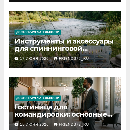
документов
ДОСТОПРИМЕЧАТЕЛЬНОСТИ
Инструменты и аксессуары
для спиннинговой
рыбалки: назначение и
17 ИЮНЯ 2026
FRIENDS72_RU
типы
ДОСТОПРИМЕЧАТЕЛЬНОСТИ
Гостиница для
командировки: основные
критерии выбора
15 ИЮНЯ 2026
FRIENDS72_RU