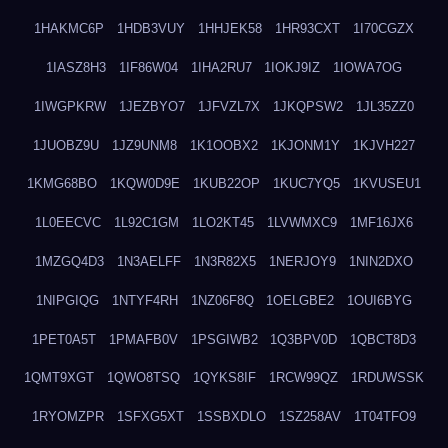
1HAKMC6P
1HDB3VUY
1HHJEK58
1HR93CXT
1I70CGZX
1IASZ8H3
1IF86W04
1IHA2RU7
1IOKJ9IZ
1IOWA7OG
1IWGPKRW
1JEZBYO7
1JFVZL7X
1JKQPSW2
1JL35ZZ0
1JUOBZ9U
1JZ9UNM8
1K1OOBX2
1KJONM1Y
1KJVH227
1KMG68BO
1KQW0D9E
1KUB22OP
1KUC7YQ5
1KVUSEU1
1L0EECVC
1L92C1GM
1LO2KT45
1LVWMXC9
1MF16JX6
1MZGQ4D3
1N3AELFF
1N3R82X5
1NERJOY9
1NIN2DXO
1NIPGIQG
1NTYF4RH
1NZ06F8Q
1OELGBE2
1OUI6BYG
1PET0A5T
1PMAFB0V
1PSGIWB2
1Q3BPV0D
1QBCT8D3
1QMT9XGT
1QWO8TSQ
1QYKS8IF
1RCW99QZ
1RDUWSSK
1RYOMZPR
1SFXG5XT
1SSBXDLO
1SZ258AV
1T04TFO9