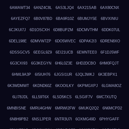
6AMAWT34
6ANZ4C8L
6AS3LJQ4
6AX21SAB
6AX80CNX
6AYEZFQ7
6B0V87BD
6BA9R10Z
6BUMJY5E
6BVXINIU
6CJKUI7J
6D1OSCXH
6D8BUPZM
6DCMVTHM
6DDK07UL
6DEL198E
6DMVW7ZP
6DO5WVEC
6DPAK2I3
6DREN8XO
6DSSGCV5
6EEGL9Z9
6EI21UCB
6EMNTEE0
6F1DJ5WF
6G3CXI93
6G3KEGYN
6H6L0Z3E
6HD2DCBO
6HM0FQJT
6HWL9A3P
6I5IUH76
6JGSI1UR
6JQL3WKJ
6K3EBPX1
6K3WDMWT
6KDND60Z
6KOOILKY
6KPMGXPJ
6LGMA8OZ
6LI78JDL
6LL59T6X
6LSD5KCS
6LSGIF7V
6MC7XUTQ
6MNBISNE
6MRU4GHW
6MRWI2FW
6MUKQ2Q2
6N6MCPD2
6N8H9PB2
6NS1JPER
6NTR3U7I
6OXMG49D
6PHYGAFF