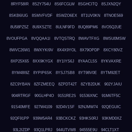
8RYF58IR
8S2Y754U
8S6FCGLW
8SGHCITQ
8SJXN2QY
8SKB6IUG
8SMVFVDF
8SWZO6EX
8T1UV0KN
8TNOE569
8U58PZ5Z
8U9XSZTE
8ULNF9FD
8UQ89PM6
8VO5Q2UE
8VOUFPGA
8VQQAA1I
8VTQSTRQ
8WAVTFXG
8WSU0MSW
8WVC26W1
8WXYKI9V
8X4X9YOL
8X79OPDP
8XCY80VZ
8XP25X65
8XX9KYGX
8Y1IYS6J
8YAACL5S
8YKVAXRE
8YM48I9Z
8YPIP6SK
8YSJ7SB8
8YT98V0E
8YTM92ET
8ZC9YBAN
8ZFZMEEQ
8ZPDT42T
8ZYB2DUK
902YJAIU
904RTRGF
90GLHP4O
9151RE2S
91536XNC
91M6TF5C
91S40MFE
927W4109
92D4V1SF
92NJMW74
92QEGUIC
92QF91PP
939W5AR4
93BCKCKZ
93HKS0RJ
93KMD0XZ
93L2IZDP
93Q1LPRJ
944UTVW8
94555E9U
94CLT1XT