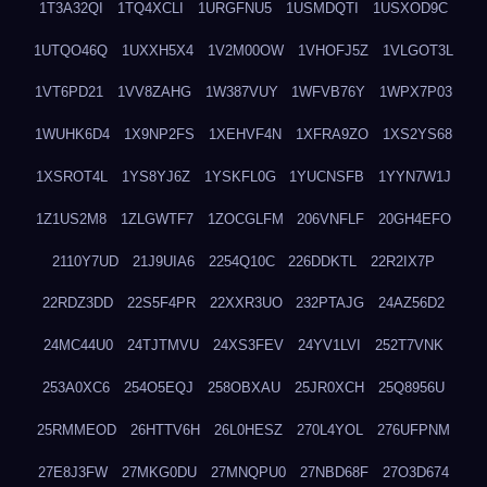
1T3A32QI
1TQ4XCLI
1URGFNU5
1USMDQTI
1USXOD9C
1UTQO46Q
1UXXH5X4
1V2M00OW
1VHOFJ5Z
1VLGOT3L
1VT6PD21
1VV8ZAHG
1W387VUY
1WFVB76Y
1WPX7P03
1WUHK6D4
1X9NP2FS
1XEHVF4N
1XFRA9ZO
1XS2YS68
1XSROT4L
1YS8YJ6Z
1YSKFL0G
1YUCNSFB
1YYN7W1J
1Z1US2M8
1ZLGWTF7
1ZOCGLFM
206VNFLF
20GH4EFO
2110Y7UD
21J9UIA6
2254Q10C
226DDKTL
22R2IX7P
22RDZ3DD
22S5F4PR
22XXR3UO
232PTAJG
24AZ56D2
24MC44U0
24TJTMVU
24XS3FEV
24YV1LVI
252T7VNK
253A0XC6
254O5EQJ
258OBXAU
25JR0XCH
25Q8956U
25RMMEOD
26HTTV6H
26L0HESZ
270L4YOL
276UFPNM
27E8J3FW
27MKG0DU
27MNQPU0
27NBD68F
27O3D674