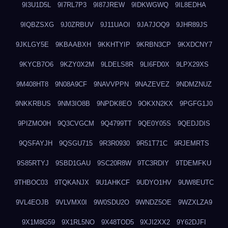
9I3U1D5L
9I7RL7P3
9I87JREW
9IDKWGWQ
9IL8EDHA
9IQBZSXG
9J0ZRBUV
9J11UAOI
9JA7JOQ9
9JHR89JS
9JKLGY5E
9KBAABXH
9KKHTYIP
9KRBN3CP
9KXDCNY7
9KYCB7O6
9KZY0X2M
9LDELS8R
9LI6FD0X
9LPX29XS
9M408HT8
9N08A9CF
9NAVVPPN
9NAZEVEZ
9NDMZNUZ
9NKKRBUS
9NM3IO8B
9NPDK8EO
9OKXN2KX
9PGFG1J0
9PIZMO0H
9Q3CVGCM
9Q4799TT
9QE0Y05S
9QEDJDIS
9QSFAYJH
9QSGU715
9R3R0930
9R51T71C
9RJEMRTS
9S85RTYJ
9SBD1GAU
9SC20R8W
9TC3RDIY
9TDEMFKU
9THBOC03
9TQKANJX
9U1AHKCF
9UDYO1HV
9UW8EUTC
9VL4EOJB
9VLVMX0I
9W0SDU2O
9WNDZ5OE
9WZXLZA9
9X1M8G59
9X1RL5NO
9X48TOD5
9XJI2XX2
9Y62DJFI