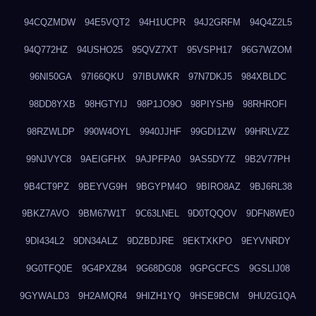
94CQZMDW
94E5VQT2
94H1UCPR
94J2GRFM
94Q4Z2L5
94Q772HZ
94USHO25
95QVZ7XT
95VSPH17
96G7WZOM
96NI50GA
97I66QKU
97IBUWKR
97N7DKJ5
984XBLDC
98DD8YXB
98HGTYIJ
98P1JO9O
98PIYSH9
98RHROFI
98RZWLDP
990W4OYL
9940JJHF
99GDI1ZW
99HRLVZZ
99NJVYC8
9AEIGFHX
9AJPFPA0
9AS5DY7Z
9B2V77PH
9B4CT9PZ
9BEYVG9H
9BGYPM4O
9BIRO8AZ
9BJ6RL38
9BKZ7AVO
9BM67W1T
9C63LNEL
9D0TQQOV
9DFN8WE0
9DI434L2
9DN34ALZ
9DZBDJRE
9EKTXKPO
9EYVNRDY
9G0TFQ0E
9G4PXZ84
9G68DG08
9GPGCFCS
9GSLIJ08
9GYWALD3
9H2AMQR4
9HIZH1YQ
9HSE9BCM
9HU2G1QA