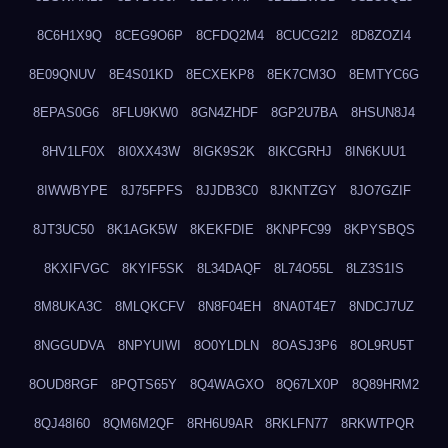
8C6H1X9Q
8CEG9O6P
8CFDQ2M4
8CUCG2I2
8D8ZOZI4
8E09QNUV
8E4S01KD
8ECXEKP8
8EK7CM3O
8EMTYC6G
8EPAS0G6
8FLU9KW0
8GN4ZHDF
8GP2U7BA
8HSUN8J4
8HV1LF0X
8I0XX43W
8IGK9S2K
8IKCGRHJ
8IN6KUU1
8IWWBYPE
8J75FPFS
8JJDB3C0
8JKNTZGY
8JO7GZIF
8JT3UC50
8K1AGK5W
8KEKFDIE
8KNPFC99
8KPYSBQS
8KXIFVGC
8KYIF5SK
8L34DAQF
8L74O55L
8LZ3S1IS
8M8UKA3C
8MLQKCFV
8N8F04EH
8NA0T4E7
8NDCJ7UZ
8NGGUDVA
8NPYUIWI
8O0YLDLN
8OASJ3P6
8OL9RU5T
8OUD8RGF
8PQTS65Y
8Q4WAGXO
8Q67LX0P
8Q89HRM2
8QJ48I60
8QM6M2QF
8RH6U9AR
8RKLFN77
8RKWTPQR