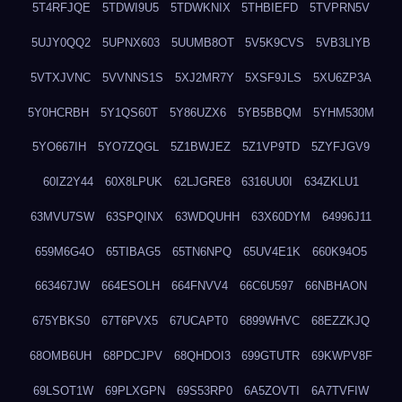
5T4RFJQE
5TDWI9U5
5TDWKNIX
5THBIEFD
5TVPRN5V
5UJY0QQ2
5UPNX603
5UUMB8OT
5V5K9CVS
5VB3LIYB
5VTXJVNC
5VVNNS1S
5XJ2MR7Y
5XSF9JLS
5XU6ZP3A
5Y0HCRBH
5Y1QS60T
5Y86UZX6
5YB5BBQM
5YHM530M
5YO667IH
5YO7ZQGL
5Z1BWJEZ
5Z1VP9TD
5ZYFJGV9
60IZ2Y44
60X8LPUK
62LJGRE8
6316UU0I
634ZKLU1
63MVU7SW
63SPQINX
63WDQUHH
63X60DYM
64996J11
659M6G4O
65TIBAG5
65TN6NPQ
65UV4E1K
660K94O5
663467JW
664ESOLH
664FNVV4
66C6U597
66NBHAON
675YBKS0
67T6PVX5
67UCAPT0
6899WHVC
68EZZKJQ
68OMB6UH
68PDCJPV
68QHDOI3
699GTUTR
69KWPV8F
69LSOT1W
69PLXGPN
69S53RP0
6A5ZOVTI
6A7TVFIW