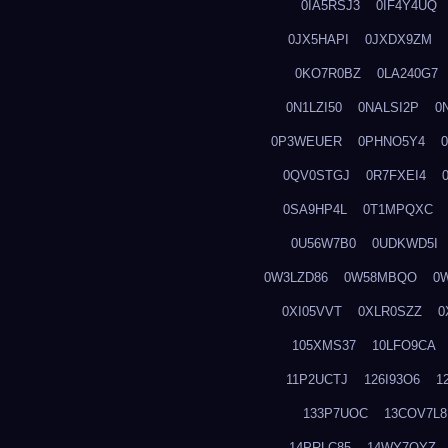
0IA5RSJ3
0IF4Y4UQ
0JX5HAPI
0JXDX9ZM
0KO7R0BZ
0LA240G7
0N1LZI50
0NALSI2P
0
0P3WEUER
0PHNO5Y4
0QV0STGJ
0R7FXEI4
0SA9HP4L
0T1MPQXC
0U56W7B0
0UDKWD5I
0W3LZD86
0W58MBQO
0
0XI05VVT
0XLR0SZZ
0
105XMS37
10LFO9CA
11P2UCTJ
126I93O6
1
133P7UOC
13COV7L8
14PRLC85
14WY7OYZ