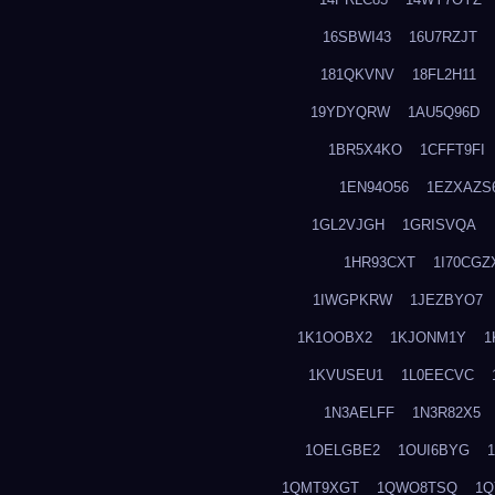
16SBWI43
16U7RZJT
181QKVNV
18FL2H11
19YDYQRW
1AU5Q96D
1BR5X4KO
1CFFT9FI
1EN94O56
1EZXAZS
1GL2VJGH
1GRISVQA
1HR93CXT
1I70CGZ
1IWGPKRW
1JEZBYO7
1K1OOBX2
1KJONM1Y
1
1KVUSEU1
1L0EECVC
1N3AELFF
1N3R82X5
1OELGBE2
1OUI6BYG
1QMT9XGT
1QWO8TSQ
1Q