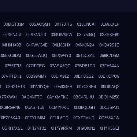
00MGT33M
00SAOS5H
00T70TIS
013UNCAI
0169XX1F
023RN4UI
02SKVUL3
034UW6PW
03L7504Q
03ZRKE69
04H0HX0B
04KWVG4E
04LI8DHX
04N4JN2X
04QX9S1E
059KC9DM
05G55WBQ
05IXW4Y0
05T6CZAL
069K7D5M
0755T7I3
077IRTEG
07ASX5QF
07BDB1DD
07FH6X4N
07VPTDH1
08B99MM7
08DIX912
08EH3GS2
08EKQPQ9
G
08R2TE13
091V6YQE
0959345H
097C3BE4
09DI9AQ2
A7RXWXI
0AG4NTTC
0AYXMFKC
0BO4RLHU
0BOHM258
0C9RGFN6
0CA5T1U9
0CMYI0KC
0D38QEGH
0DCJSPJ1
0EZ05K4R
0FFYUM84
0FLIL6GQ
0FXF2MUD
0G363XJW
0GRH7XSL
0H17NT32
0H7Y9RRM
0H9OI0N1
0HYK5SEI