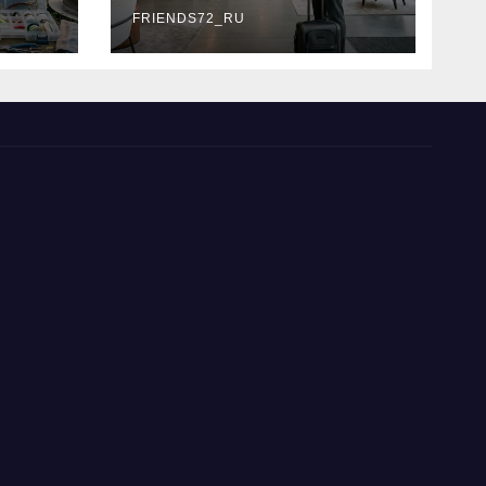
типы
FRIENDS72_RU