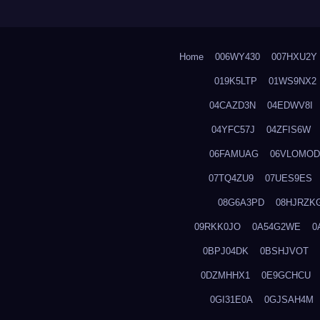
Home
006WY430
007HXU2Y
019K5LTP
01WS9NX2
04CAZD3N
04EDWV8I
04YFC57J
04ZFIS6W
06FAMUAG
06VLOMOD
07TQ4ZU9
07UES9ES
08G6A3PD
08HJRZK
09RKK0JO
0A54G2WE
0
0BPJ04DK
0BSHJVOT
0DZMHHX1
0E9GCHCU
0GI31E0A
0GJSAH4M