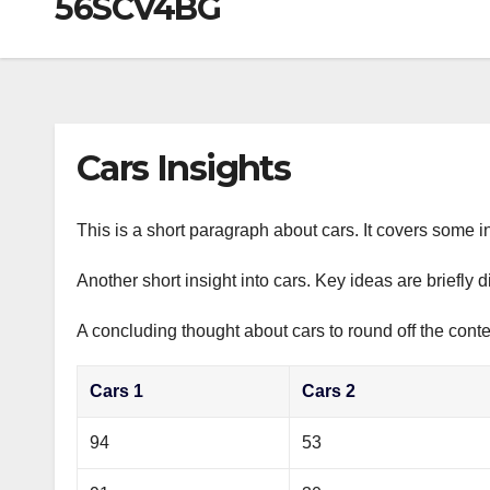
56SCV4BG
р
a
i
A
а
m
k
p
в
i
p
и
т
Cars Insights
ь
This is a short paragraph about cars. It covers some in
Another short insight into cars. Key ideas are briefly 
A concluding thought about cars to round off the conte
Cars 1
Cars 2
94
53