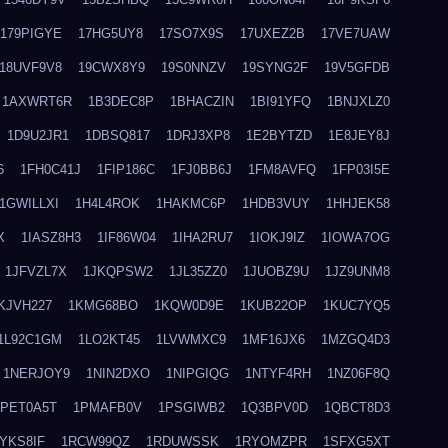
179PIGYE
17HG5UY8
17SO7X9S
17UXEZ2B
17VE7UAW
18UVF9V8
19CWX8Y9
19S0NNZV
19SYNG2F
19V5GFDB
1AXWRT6R
1B3DEC8P
1BHACZIN
1BI91YFQ
1BNJXLZ0
1D9U2JR1
1DBSQ817
1DRJ3XP8
1E2BYTZD
1E8JEY8J
6
1FH0C41J
1FIP186C
1FJ0BB6J
1FM8AVFQ
1FP03I5E
1GWILLXI
1H4L4ROK
1HAKMC6P
1HDB3VUY
1HHJEK58
X
1IASZ8H3
1IF86W04
1IHA2RU7
1IOKJ9IZ
1IOWA7OG
1JFVZL7X
1JKQPSW2
1JL35ZZ0
1JUOBZ9U
1JZ9UNM8
KJVH227
1KMG68BO
1KQW0D9E
1KUB22OP
1KUC7YQ5
1L92C1GM
1LO2KT45
1LVWMXC9
1MF16JX6
1MZGQ4D3
1NERJOY9
1NIN2DXO
1NIPGIQG
1NTYF4RH
1NZ06F8Q
1PET0A5T
1PMAFB0V
1PSGIWB2
1Q3BPV0D
1QBCT8D3
YKS8IF
1RCW99QZ
1RDUWSSK
1RYOMZPR
1SFXG5XT