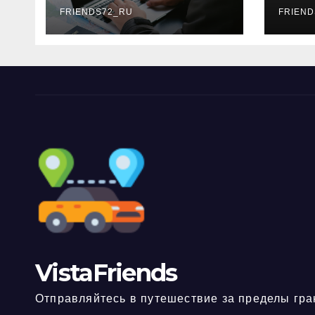
FRIENDS72_RU
дне
FRIEND
нео
док
VistaFriends
Отправляйтесь в путешествие за пределы гра