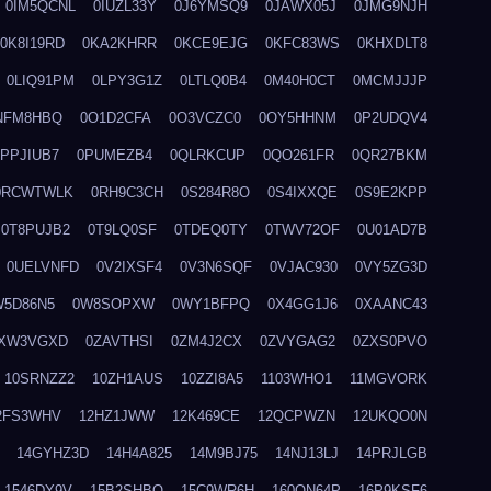
0IM5QCNL
0IUZL33Y
0J6YMSQ9
0JAWX05J
0JMG9NJH
0K8I19RD
0KA2KHRR
0KCE9EJG
0KFC83WS
0KHXDLT8
0LIQ91PM
0LPY3G1Z
0LTLQ0B4
0M40H0CT
0MCMJJJP
NFM8HBQ
0O1D2CFA
0O3VCZC0
0OY5HHNM
0P2UDQV4
0PPJIUB7
0PUMEZB4
0QLRKCUP
0QO261FR
0QR27BKM
0RCWTWLK
0RH9C3CH
0S284R8O
0S4IXXQE
0S9E2KPP
0T8PUJB2
0T9LQ0SF
0TDEQ0TY
0TWV72OF
0U01AD7B
0UELVNFD
0V2IXSF4
0V3N6SQF
0VJAC930
0VY5ZG3D
W5D86N5
0W8SOPXW
0WY1BFPQ
0X4GG1J6
0XAANC43
XW3VGXD
0ZAVTHSI
0ZM4J2CX
0ZVYGAG2
0ZXS0PVO
10SRNZZ2
10ZH1AUS
10ZZI8A5
1103WHO1
11MGVORK
2FS3WHV
12HZ1JWW
12K469CE
12QCPWZN
12UKQO0N
14GYHZ3D
14H4A825
14M9BJ75
14NJ13LJ
14PRJLGB
1546DY9V
15B2SHBQ
15C9WR6H
160ON64P
16P9KSF6