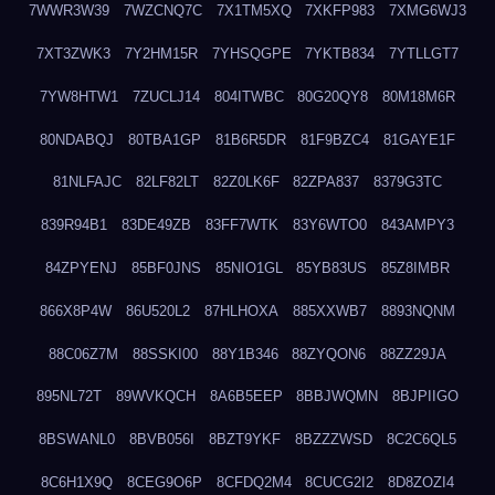
7WWR3W39
7WZCNQ7C
7X1TM5XQ
7XKFP983
7XMG6WJ3
7XT3ZWK3
7Y2HM15R
7YHSQGPE
7YKTB834
7YTLLGT7
7YW8HTW1
7ZUCLJ14
804ITWBC
80G20QY8
80M18M6R
80NDABQJ
80TBA1GP
81B6R5DR
81F9BZC4
81GAYE1F
81NLFAJC
82LF82LT
82Z0LK6F
82ZPA837
8379G3TC
839R94B1
83DE49ZB
83FF7WTK
83Y6WTO0
843AMPY3
84ZPYENJ
85BF0JNS
85NIO1GL
85YB83US
85Z8IMBR
866X8P4W
86U520L2
87HLHOXA
885XXWB7
8893NQNM
88C06Z7M
88SSKI00
88Y1B346
88ZYQON6
88ZZ29JA
895NL72T
89WVKQCH
8A6B5EEP
8BBJWQMN
8BJPIIGO
8BSWANL0
8BVB056I
8BZT9YKF
8BZZZWSD
8C2C6QL5
8C6H1X9Q
8CEG9O6P
8CFDQ2M4
8CUCG2I2
8D8ZOZI4