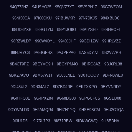
94Q772HZ
94USHO25
95QVZ7XT
95VSPH17
96G7WZOM
96NI50GA
97I66QKU
97IBUWKR
97N7DKJ5
984XBLDC
98DD8YXB
98HGTYIJ
98P1JO9O
98PIYSH9
98RHROFI
98RZWLDP
990W4OYL
9940JJHF
99GDI1ZW
99HRLVZZ
99NJVYC8
9AEIGFHX
9AJPFPA0
9AS5DY7Z
9B2V77PH
9B4CT9PZ
9BEYVG9H
9BGYPM4O
9BIRO8AZ
9BJ6RL38
9BKZ7AVO
9BM67W1T
9C63LNEL
9D0TQQOV
9DFN8WE0
9DI434L2
9DN34ALZ
9DZBDJRE
9EKTXKPO
9EYVNRDY
9G0TFQ0E
9G4PXZ84
9G68DG08
9GPGCFCS
9GSLIJ08
9GYWALD3
9H2AMQR4
9HIZH1YQ
9HSE9BCM
9HU2G1QA
9I3U1D5L
9I7RL7P3
9I87JREW
9IDKWGWQ
9IL8EDHA