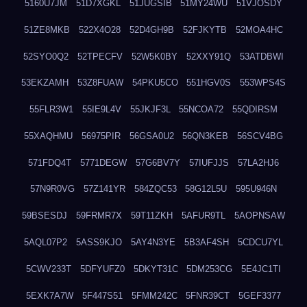
5160U7JM
51D7XGKL
51JUGSIB
51MY24WU
51VJOSDY
51ZE8MKB
522X4O28
52D4GH9B
52FJKYTB
52MOA4HC
52SYO0Q2
52TPECFV
52W5K0BY
52XXY91Q
53ATDBWI
53EKZAMH
53Z8FUAW
54PKU5CO
551HGV0S
553WPS4S
55FLR3W1
55IE9L4V
55JKJF3L
55NCOA72
55QDIRSM
55XAQHMU
56975PIR
56GSA0U2
56QN3KEB
56SCV4BG
571FDQ4T
5771DEGW
57G6BV7Y
57IUFJJS
57LA2HJ6
57N9R0VG
57Z141YR
584ZQC53
58G12L5U
595U946N
59BSESDJ
59FRMR7X
59T11ZKH
5AFUR9TL
5AOPNSAW
5AQL07P2
5ASS9KJO
5AY4N3YE
5B3AF4SH
5CDCU7YL
5CWV233T
5DFYUFZ0
5DKYT31C
5DM253CG
5E4JC1TI
5EXK7A7W
5F447S51
5FMM242C
5FNR39CT
5GEF3377