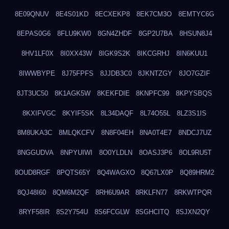
8E09QNUV
8E4S01KD
8ECXEKP8
8EK7CM3O
8EMTYC6G
8EPAS0G6
8FLU9KW0
8GN4ZHDF
8GP2U7BA
8HSUN8J4
8HV1LF0X
8I0XX43W
8IGK9S2K
8IKCGRHJ
8IN6KUU1
8IWWBYPE
8J75FPFS
8JJDB3C0
8JKNTZGY
8JO7GZIF
8JT3UC50
8K1AGK5W
8KEKFDIE
8KNPFC99
8KPYSBQS
8KXIFVGC
8KYIF5SK
8L34DAQF
8L74O55L
8LZ3S1IS
8M8UKA3C
8MLQKCFV
8N8F04EH
8NA0T4E7
8NDCJ7UZ
8NGGUDVA
8NPYUIWI
8O0YLDLN
8OASJ3P6
8OL9RU5T
8OUD8RGF
8PQTS65Y
8Q4WAGXO
8Q67LX0P
8Q89HRM2
8QJ48I60
8QM6M2QF
8RH6U9AR
8RKLFN77
8RKWTPQR
8RYF58IR
8S2Y754U
8S6FCGLW
8SGHCITQ
8SJXN2QY