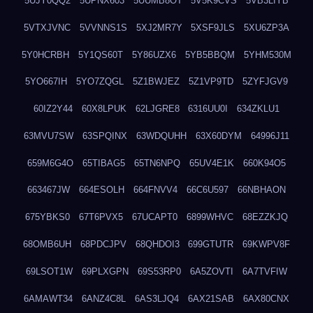
5UJY0QQ2
5UPNX603
5UUMB8OT
5V5K9CVS
5VB3LIYB
5VTXJVNC
5VVNNS1S
5XJ2MR7Y
5XSF9JLS
5XU6ZP3A
5Y0HCRBH
5Y1QS60T
5Y86UZX6
5YB5BBQM
5YHM530M
5YO667IH
5YO7ZQGL
5Z1BWJEZ
5Z1VP9TD
5ZYFJGV9
60IZ2Y44
60X8LPUK
62LJGRE8
6316UU0I
634ZKLU1
63MVU7SW
63SPQINX
63WDQUHH
63X60DYM
64996J11
659M6G4O
65TIBAG5
65TN6NPQ
65UV4E1K
660K94O5
663467JW
664ESOLH
664FNVV4
66C6U597
66NBHAON
675YBKS0
67T6PVX5
67UCAPT0
6899WHVC
68EZZKJQ
68OMB6UH
68PDCJPV
68QHDOI3
699GTUTR
69KWPV8F
69LSOT1W
69PLXGPN
69S53RP0
6A5ZOVTI
6A7TVFIW
6AMAWT34
6ANZ4C8L
6AS3LJQ4
6AX21SAB
6AX80CNX