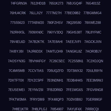
74FGRN3A
7612HD1B
7651K273
76BJGQ4F
76G4013Z
76HU4CRK
76LLJI2Y
7777M27H
77BED9B2
77BGMMG4
77S55623
77TABW20
780FZHSV
78Q29S80
78XWEZ88
792RHX5L
7939XN0C
796YV3DQ
79GHS38T
79L8YFMC
79V4EL6D
7A7B2KTK
7A7E8AHI
7AEEJVFI
7AGCKJXN
7AIBYJBI
7AJR6D3X
7AMTLOH9
7ANGKL8Z
7AOR3BJY
7AOSYN3G
7BVHAFGY
7C26C5EC
7C2S58N1
7C2XDJQN
7C4MI5MB
7CCV7IAS
7D5UQZFD
7D73WX32
7DULR9YN
7DXTFT0X
7DYZC5PF
7E0NDNH1
7EDB4H4S
7EE3M9WJ
7EUSEMEI
7EYNVZ6I
7FB2DR6D
7FE1WG6S
7FGV6NG8
7FKTW3MA
7FRYD8I9
7FX48QP3
7GDV0B8J
7GER99GF
7H8E1KTR
7H8LPLGJ
7I854907
7IAYUF4X
7IRRICQI