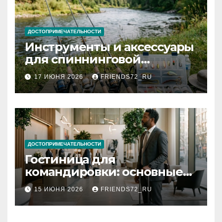
ДОСТОПРИМЕЧАТЕЛЬНОСТИ
Инструменты и аксессуары
для спиннинговой
рыбалки: назначение и
17 ИЮНЯ 2026
FRIENDS72_RU
типы
ДОСТОПРИМЕЧАТЕЛЬНОСТИ
Гостиница для
командировки: основные
критерии выбора
15 ИЮНЯ 2026
FRIENDS72_RU