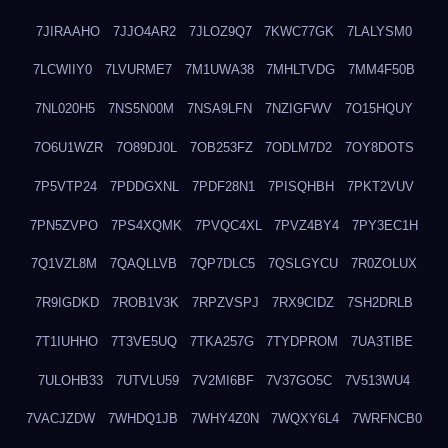
7JIRAAHO
7JJO4AR2
7JLOZ9Q7
7KWC77GK
7LALYSM0
7LCWIIY0
7LVURME7
7M1UWA38
7MHLTVDG
7MM4F50B
7NL020H5
7NS5N00M
7NSA9LFN
7NZIGFWV
7O15HQUY
7O6U1WZR
7O89DJ0L
7OB253FZ
7ODLM7D2
7OY8DOTS
7P5VTP24
7PDDGXNL
7PDF28N1
7PISQHBH
7PKT2VUV
7PN5ZVPO
7PS4XQMK
7PVQC4XL
7PVZ4BY4
7PY3EC1H
7Q1VZL8M
7QAQLLVB
7QP7DLC5
7QSLGYCU
7R0ZOLUX
7R9IGDKD
7ROB1V3K
7RPZVSPJ
7RX9CIDZ
7SH2DRLB
7T1IUHHO
7T3VE5UQ
7TKA257G
7TYDPROM
7UA3TIBE
7ULOHB33
7UTVLU59
7V2MI6BF
7V37GO5C
7V513WU4
7VACJZDW
7WHDQ1JB
7WHY4Z0N
7WQXY6L4
7WRFNCB0