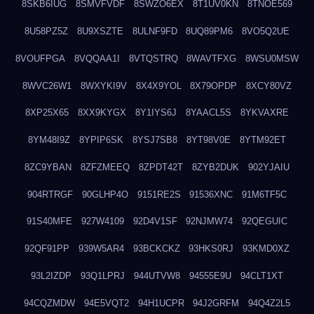
8SKB6IUG
8SMVFVDF
8SWZO6EX
8T1UV0KN
8TNOE569
8U58PZ5Z
8U9XSZTE
8ULNF9FD
8UQ89PM6
8VO5Q2UE
8VOUFPGA
8VQQAA1I
8VTQSTRQ
8WAVTFXG
8WSU0MSW
8WVC26W1
8WXYKI9V
8X4X9YOL
8X79OPDP
8XCY80VZ
8XP25X65
8XX9KYGX
8Y1IYS6J
8YAACL5S
8YKVAXRE
8YM48I9Z
8YPIP6SK
8YSJ7SB8
8YT98V0E
8YTM92ET
8ZC9YBAN
8ZFZMEEQ
8ZPDT42T
8ZYB2DUK
902YJAIU
904RTRGF
90GLHP4O
9151RE2S
91536XNC
91M6TF5C
91S40MFE
927W4109
92D4V1SF
92NJMW74
92QEGUIC
92QF91PP
939W5AR4
93BCKCKZ
93HKS0RJ
93KMD0XZ
93L2IZDP
93Q1LPRJ
944UTVW8
94555E9U
94CLT1XT
94CQZMDW
94E5VQT2
94H1UCPR
94J2GRFM
94Q4Z2L5