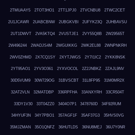
2TMUAAY5
2TOT3HO1
2TT1JPJ0
2TVCNBU8
2TWC2CET
2U1JCAWR
2UABCBNW
2UBGKVBI
2UFYK23Q
2UHBAVSU
2UT1DWVT
2VA5KTQ4
2VUSTJE1
2VY55Q8B
2W29565T
2W496244
2WADJS4M
2WGUIKKG
2WK2EL88
2WNPNKRH
2WV0ZHMD
2X7CQ1SY
2XYTJWGS
2Y7I1IC2
2YKK8NSK
2YT95AO1
2YV3O361
2YXVOCOL
2Z2JNBKZ
2ZAJL9NV
30D5VUM9
30W729OG
31BVSCBT
31L8FP95
31M0MR2X
32AT2VLN
32MATDBP
336RPFHA
33ANXYRH
33CR504T
33DY1V30
33T04ZZ0
3404O7P1
3478760D
34F92RUM
34HYUF3N
34Y7PBO1
357AGF1F
35AF37G3
35HVS0VG
35MJZMAN
35O1QNFZ
36HUTLDS
36NU8MEJ
36U7Y0NR