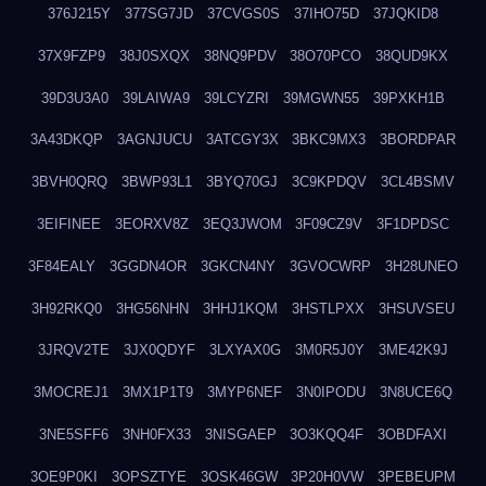
376J215Y
377SG7JD
37CVGS0S
37IHO75D
37JQKID8
37X9FZP9
38J0SXQX
38NQ9PDV
38O70PCO
38QUD9KX
39D3U3A0
39LAIWA9
39LCYZRI
39MGWN55
39PXKH1B
3A43DKQP
3AGNJUCU
3ATCGY3X
3BKC9MX3
3BORDPAR
3BVH0QRQ
3BWP93L1
3BYQ70GJ
3C9KPDQV
3CL4BSMV
3EIFINEE
3EORXV8Z
3EQ3JWOM
3F09CZ9V
3F1DPDSC
3F84EALY
3GGDN4OR
3GKCN4NY
3GVOCWRP
3H28UNEO
3H92RKQ0
3HG56NHN
3HHJ1KQM
3HSTLPXX
3HSUVSEU
3JRQV2TE
3JX0QDYF
3LXYAX0G
3M0R5J0Y
3ME42K9J
3MOCREJ1
3MX1P1T9
3MYP6NEF
3N0IPODU
3N8UCE6Q
3NE5SFF6
3NH0FX33
3NISGAEP
3O3KQQ4F
3OBDFAXI
3OE9P0KI
3OPSZTYE
3OSK46GW
3P20H0VW
3PEBEUPM