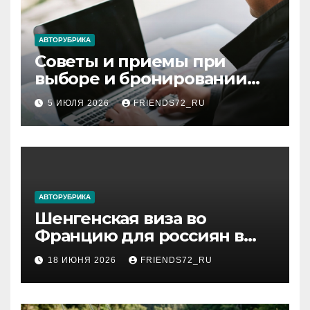
АВТОРУБРИКА
Советы и приемы при
выборе и бронировании
авиабилетов
5 ИЮЛЯ 2026
FRIENDS72_RU
АВТОРУБРИКА
Шенгенская виза во
Францию для россиян в
2026 году: сроки от 3 дней
18 ИЮНЯ 2026
FRIENDS72_RU
и список необходимых
документов