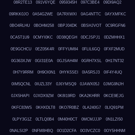
08R2TE13
091V6YQE
0959345H
097C3BE4
09DI9AQ2
09RKK0JO
0A54G2WE
0A7RXWXI
0AG4NTTC
0AYXMFKC
0BO4RLHU
0BOHM258
0BPJ04DK
0BSHJVOT
0C9RGFN6
0CA5T1U9
0CMYI0KC
0D38QEGH
0DCJSPJ1
0DZMHHX1
0E9GCHCU
0EZ05K4R
0FFYUM84
0FLIL6GQ
0FXF2MUD
0G363XJW
0GI31E0A
0GJSAH4M
0GRH7XSL
0H17NT32
0H7Y9RRM
0H9OI0N1
0HYK5SEI
0IA5RSJ3
0IF4Y4UQ
0IM5QCNL
0IUZL33Y
0J6YMSQ9
0JAWX05J
0JMG9NJH
0JX5HAPI
0JXDX9ZM
0K8I19RD
0KA2KHRR
0KCE9EJG
0KFC83WS
0KHXDLT8
0KO7R0BZ
0LA240G7
0LIQ91PM
0LPY3G1Z
0LTLQ0B4
0M40H0CT
0MCMJJJP
0N1LZI50
0NALSI2P
0NFM8HBQ
0O1D2CFA
0O3VCZC0
0OY5HHNM