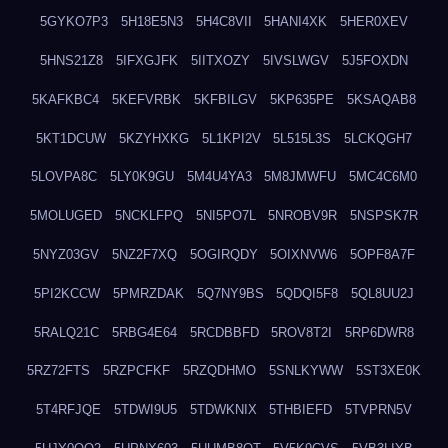
5GYKO7P3
5H18E5N3
5H4C8VII
5HANI4XK
5HER0XEV
5HNS21Z8
5IFXGJFK
5IITXOZY
5IVSLWGV
5J5FOXDN
5KAFKBC4
5KEFVRBK
5KFBILGV
5KP635PE
5KSAQAB8
5KT1DCUW
5KZYHXKG
5L1KPI2V
5L515L3S
5LCKQGH7
5LOVPA8C
5LY0K9GU
5M4U4YA3
5M8JMWFU
5MC4C6M0
5MOLUGED
5NCKLFPQ
5NI5PO7L
5NROBV9R
5NSPSK7R
5NYZ03GV
5NZ2F7XQ
5OGIRQDY
5OIXNVW6
5OPF8A7F
5PI2KCCW
5PMRZDAK
5Q7NY9BS
5QDQI5F8
5QL8UU2J
5RALQ21C
5RBG4E64
5RCDBBFD
5ROV8T2I
5RP6DWR8
5RZ72FTS
5RZPCFKF
5RZQDHMO
5SNLKYWW
5ST3XE0K
5T4RFJQE
5TDWI9U5
5TDWKNIX
5THBIEFD
5TVPRN5V