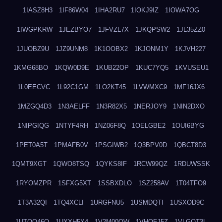
1IASZ8H3
1IF86W04
1IHA2RU7
1IOKJ9IZ
1IOWA7OG
1IWGPKRW
1JEZBYO7
1JFVZL7X
1JKQPSW2
1JL35ZZ0
1JUOBZ9U
1JZ9UNM8
1K1OOBX2
1KJONM1Y
1KJVH227
1KMG68BO
1KQW0D9E
1KUB22OP
1KUC7YQ5
1KVUSEU1
1L0EECVC
1L92C1GM
1LO2KT45
1LVWMXC9
1MF16JX6
1MZGQ4D3
1N3AELFF
1N3R82X5
1NERJOY9
1NIN2DXO
1NIPGIQG
1NTYF4RH
1NZ06F8Q
1OELGBE2
1OUI6BYG
1PET0A5T
1PMAFB0V
1PSGIWB2
1Q3BPV0D
1QBCT8D3
1QMT9XGT
1QWO8TSQ
1QYKS8IF
1RCW99QZ
1RDUWSSK
1RYOMZPR
1SFXG5XT
1SSBXDLO
1SZ258AV
1T04TFO9
1T3A32QI
1TQ4XCLI
1URGFNU5
1USMDQTI
1USXOD9C
1UTQO46Q
1UXXH5X4
1V2M00OW
1VHOFJ5Z
1VLGOT3L