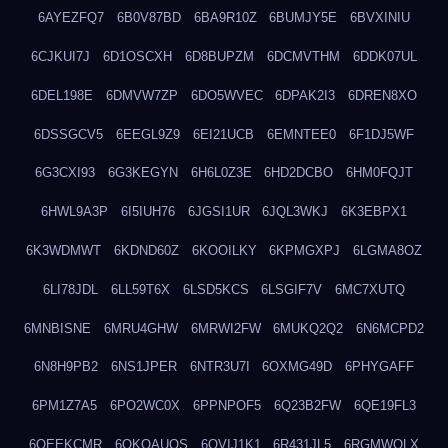
6AYEZFQ7
6B0V87BD
6BA9R10Z
6BUMJY5E
6BVXINIU
6CJKUI7J
6D1OSCXH
6D8BUPZM
6DCMVTHM
6DDK07UL
6DEL198E
6DMVW7ZP
6DO5WVEC
6DPAK2I3
6DREN8XO
6DSSGCV5
6EEGL9Z9
6EI21UCB
6EMNTEE0
6F1DJ5WF
6G3CXI93
6G3KEGYN
6H6L0Z3E
6HD2DCBO
6HM0FQJT
6HWL9A3P
6I5IUH76
6JGSI1UR
6JQL3WKJ
6K3EBPX1
6K3WDMWT
6KDND60Z
6KOOILKY
6KPMGXPJ
6LGMA8OZ
6LI78JDL
6LL59T6X
6LSD5KCS
6LSGIF7V
6MC7XUTQ
6MNBISNE
6MRU4GHW
6MRWI2FW
6MUKQ2Q2
6N6MCPD2
6N8H9PB2
6NS1JPER
6NTR3U7I
6OXMG49D
6PHYGAFF
6PM1Z7A5
6PO2WC0X
6PPNPOF5
6Q23B2FW
6QE19FL3
6QEEKCMR
6QKOAUOS
6QVIJ1K1
6R431JL5
6RGMWOLX