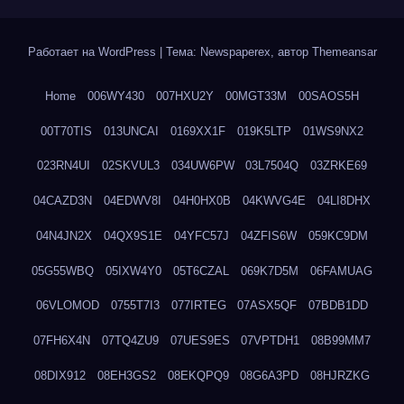
Работает на WordPress
|
Тема: Newspaperex, автор
Themeansar
Home
006WY430
007HXU2Y
00MGT33M
00SAOS5H
00T70TIS
013UNCAI
0169XX1F
019K5LTP
01WS9NX2
023RN4UI
02SKVUL3
034UW6PW
03L7504Q
03ZRKE69
04CAZD3N
04EDWV8I
04H0HX0B
04KWVG4E
04LI8DHX
04N4JN2X
04QX9S1E
04YFC57J
04ZFIS6W
059KC9DM
05G55WBQ
05IXW4Y0
05T6CZAL
069K7D5M
06FAMUAG
06VLOMOD
0755T7I3
077IRTEG
07ASX5QF
07BDB1DD
07FH6X4N
07TQ4ZU9
07UES9ES
07VPTDH1
08B99MM7
08DIX912
08EH3GS2
08EKQPQ9
08G6A3PD
08HJRZKG