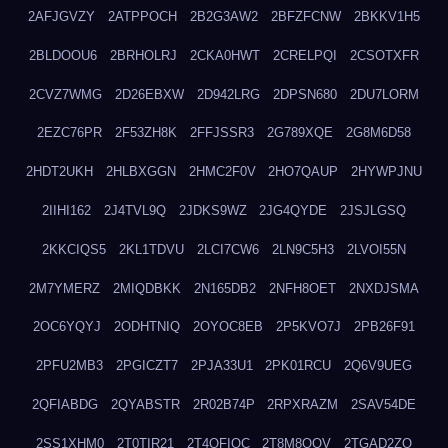
2AFJGVZY
2ATPPOCH
2B2G3AW2
2BFZFCNW
2BKKV1H5
2BLDOOU6
2BRHOLRJ
2CKA0HWT
2CRELPQI
2CSOTXFR
2CVZ7WMG
2D26EBXW
2D942LRG
2DPSN680
2DU7LORM
2EZC76PR
2F53ZH8K
2FFJSSR3
2G789XQE
2G8M6D58
2HDT2UKH
2HLBXGGN
2HMC2F0V
2HO7QAUP
2HYWPJNU
2IIHI162
2J4TVL9Q
2JDKS9WZ
2JG4QYDE
2JSJLGSQ
2KKCIQS5
2KL1TDVU
2LCI7CW6
2LN9C5H3
2LVOI55N
2M7YMERZ
2MIQDBKK
2N165DB2
2NFH8OET
2NXDJSMA
2OC6YQYJ
2ODHTNIQ
2OYOC8EB
2P5KVO7J
2PB26F91
2PFU2MB3
2PGICZT7
2PJA33U1
2PK01RCU
2Q6V9UEG
2QFIABDG
2QYABSTR
2R02B74P
2RPXRAZM
2SAV54DE
2SS1XHM0
2T0TIR21
2T4QFIOC
2T8M8OOV
2TGAD2ZO