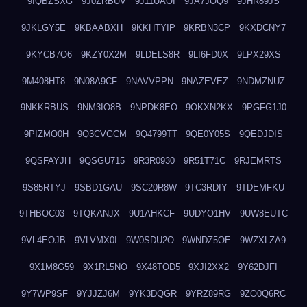
9IQBZSXG
9J0ZRBUV
9J11UAOI
9JA7JOQ9
9JHR89JS
9JKLGY5E
9KBAABXH
9KKHTYIP
9KRBN3CP
9KXDCNY7
9KYCB7O6
9KZY0X2M
9LDELS8R
9LI6FD0X
9LPX29XS
9M408HT8
9N08A9CF
9NAVVPPN
9NAZEVEZ
9NDMZNUZ
9NKKRBUS
9NM3IO8B
9NPDK8EO
9OKXN2KX
9PGFG1J0
9PIZMO0H
9Q3CVGCM
9Q4799TT
9QE0Y05S
9QEDJDIS
9QSFAYJH
9QSGU715
9R3R0930
9R51T71C
9RJEMRTS
9S85RTYJ
9SBD1GAU
9SC20R8W
9TC3RDIY
9TDEMFKU
9THBOC03
9TQKANJX
9U1AHKCF
9UDYO1HV
9UW8EUTC
9VL4EOJB
9VLVMX0I
9W0SDU2O
9WNDZ5OE
9WZXLZA9
9X1M8G59
9X1RL5NO
9X48TOD5
9XJI2XX2
9Y62DJFI
9Y7WP9SF
9YJJZJ6M
9YK3DQGR
9YRZ89RG
9ZO0Q6RC