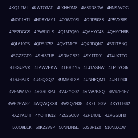
4KQJIFMI
4KWTO3AT
4LXNH9M8
4M8RR8DW
4NNSAVOG
4NOFJHTI
4NRBYMY1
4O9WC0SL
4ORR508B
4P5VX889
4PE2DGG9
4PW810LS
4Q1M7Q60
4QAHYG43
4QHYCH8B
4QL610TS
4QRSJ753
4QVTMIC5
4QXRDQN7
4S31TENQ
4SGZZGF9
4SHI3FUE
4SRMCB32
4SYJTR01
4T4UXTTO
4T8GUZVK
4TAWVEKW
4TBBI1Y5
4TJ1ASNW
4TPTYC45
4TSJ6PJX
4U48QGQ2
4UMM8LXA
4UNHPQM1
4URT243L
4VFMWJZ0
4VGSLXPJ
4VJZYO02
4VNW7KSQ
4W6ZE1F7
4WP2PW82
4WQWQXX8
4WXQZN38
4X7TT8GV
4XYOT662
4XZYAUHI
4YQHH612
4Z52SO0V
4ZP14UIL
4ZVGSBH0
50JO9B1K
50KZ2V9P
50NNJN5E
50S8F1Z0
510NBX1W