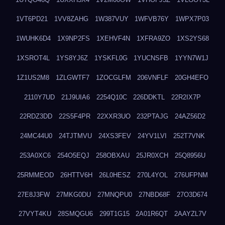
1VT6PD21
1VV8ZAHG
1W387VUY
1WFVB76Y
1WPX7P03
1WUHK6D4
1X9NP2FS
1XEHVF4N
1XFRA9ZO
1XS2YS68
1XSROT4L
1YS8YJ6Z
1YSKFL0G
1YUCNSFB
1YYN7W1J
1Z1US2M8
1ZLGWTF7
1ZOCGLFM
206VNFLF
20GH4EFO
2110Y7UD
21J9UIA6
2254Q10C
226DDKTL
22R2IX7P
22RDZ3DD
22S5F4PR
22XXR3UO
232PTAJG
24AZ56D2
24MC44U0
24TJTMVU
24XS3FEV
24YV1LVI
252T7VNK
253A0XC6
254O5EQJ
258OBXAU
25JR0XCH
25Q8956U
25RMMEOD
26HTTV6H
26L0HESZ
270L4YOL
276UFPNM
27E8J3FW
27MKG0DU
27MNQPU0
27NBD68F
27O3D674
27VYT4KU
28SMQGU6
299T1G15
2A01R6QT
2AAYZL7V