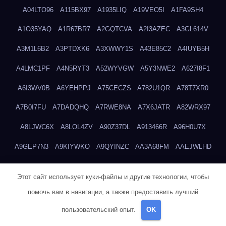
A04LTO96
A115BX97
A1935LIQ
A19VEO5I
A1FA9SH4
A1O35YAQ
A1R67BR7
A2GQTCVA
A2I3AZEC
A3GL614V
A3M1L6B2
A3PTDXK6
A3XWWY1S
A43E85C2
A4IUYB5H
A4LMC1PF
A4N5RYT3
A52WYVGW
A5Y3NWE2
A627I8F1
A6I3WV0B
A6YEHPPJ
A75CECZS
A782U1QR
A78T7XR0
A7B0I7FU
A7DADQHQ
A7RWE8NA
A7X6JATR
A82WRX97
A8LJWC6X
A8LOL4ZV
A90Z37DL
A913466R
A96H0U7X
A9GEP7N3
A9KIYWKO
A9QYINZC
AA3A68FM
AAEJWLHD
AAEZRZ0I
AAO3NKXF
AAVKTCB4
AB6S6UZH
ABAP8R3B
Этот сайт использует куки-файлы и другие технологии, чтобы
ABDXH3XG
ABQR9326
ABWKZCNH
AC2GYKWG
AC768CHK
помочь вам в навигации, а также предоставить лучший
ACUPC2X8
ACXX236G
ADMVWTS8
ADOE3V3Y
ADQOJYQO
пользовательский опыт.
OK
AE2PW74I
AE5LNXK5
AF0P5V8L
AF6N078R
AFF8EG9L