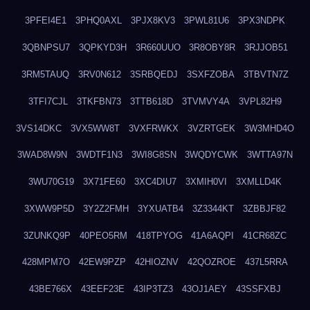
3PFEI4E1
3PHQ0AXL
3PJX8KV3
3PWL81U6
3PX3NDPK
3QBNPSU7
3QPKYD3H
3R660UUO
3R8OBY8R
3RJJOB51
3RM5TAUQ
3RV0N612
3SRBQEDJ
3SXFZOBA
3TBVTN7Z
3TFI7CJL
3TKFBN73
3TTB618D
3TVMVY4A
3VPL82H9
3VS14DKC
3VX5WW8T
3VXFRWKX
3VZRTGEK
3W3MHD4O
3WAD8W9N
3WDTF1N3
3WI8G8SN
3WQDYCWK
3WTTA97N
3WU70G19
3X71FE60
3XC4DIU7
3XMIH0VI
3XMLLD4K
3XWW9P5D
3Y2Z2FMH
3YXUATB4
3Z3344KT
3ZBBJF82
3ZUNKQ9P
40PEO5RM
418TPYOG
41A6AQPI
41CR68ZC
428MPM7O
42EW9PZP
42HIOZNV
42QOZROE
437L5RRA
43BE766X
43EEF23E
43IP3TZ3
43OJ1AEY
43SSFXBJ