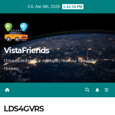
Перейти
Сб. Авг 8th, 2026
1:31:16 PM
к
содержимому
VistaFriends
Отправляйтесь в путешествие за пределы
границ
LDS4GVRS