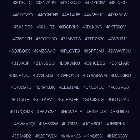
43U16JLC
43XY7A9N
441OKOJO
4474ZR0W
4489NF37
44AFGVXY
44CGH1H9
44E14L85
44VA5KJF
44XI8AFW
45A3IPS9
4601IURZ
46DGB3L9
46DLKJV6
46KT56QV
4728GJZN
47CQFY0O
47JMVITW
47TRZS70
47W8J2J2
48QJBQ0X
49MZ8W4O
49R1GYE9
49SPF3MJ
49WWVPJU
4B13IA3F
4B1N5SGO
4BOKJ6KQ
4C9HCESS
4D64LFAR
4D90P4CC
4DV2LKB3
4DWPQY14
4DYW6NWM
4DZ5J3RQ
4E402GTO
4E4R43JK
4EE6J1ME
4ENC34CO
4F88GRG8
4FDT5ITF
4GHTKFV1
4GJRPJFP
4GLC8SBG
4GOTUJAD
4GTUQOMS
4H5VY3Z1
4HCW1AJA
4HINPU4S
4HSR603T
4HVMV9QI
4I5H850W
4IL73M3I
4JGM8GIJ
4JH8IPKK
4JS349D2
4K2GFW1N
4K4KVN36
4KML855I
4KNS3G0Y