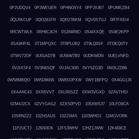
0P2UDQV4
0P3WEUER
0PHNO5Y4
0PPJIUB7
0PUMEZB4
0QLRKCUP
0QO261FR
0QR27BKM
0QV0STGJ
0R7FXEI4
0RCWTWLK
0RH9C3CH
0S284R8O
0S4IXXQE
0S9E2KPP
0SA9HP4L
0T1MPQXC
0T8PUJB2
0T9LQ0SF
0TDEQ0TY
0TWV72OF
0U01AD7B
0U56W7B0
0UDKWD5I
0UELVNFD
0V2IXSF4
0V3N6SQF
0VJAC930
0VY5ZG3D
0W3LZD86
0W58MBQO
0W5D86N5
0W8SOPXW
0WY1BFPQ
0X4GG1J6
0XAANC43
0XI05VVT
0XLR0SZZ
0XW3VGXD
0ZAVTHSI
0ZM4J2CX
0ZVYGAG2
0ZXS0PVO
105XMS37
10LFO9CA
10SRNZZ2
10ZH1AUS
10ZZI8A5
1103WHO1
11MGVORK
11P2UCTJ
126I93O6
12FS3WHV
12HZ1JWW
12K469CE