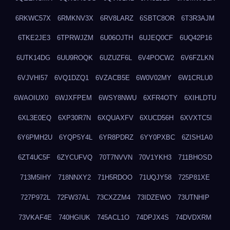
6RKWC57X
6RMKNV3X
6RV8LARZ
6SBTC8OR
6T3R3AJM
6TKE2JE3
6TPRWJZM
6U06OJTH
6UJEQ0CF
6UQ42P16
6UTK14DG
6UU9ROQK
6UZUZF6L
6V4POCW2
6V6FZLKN
6VJVHI57
6VQ1DZQ1
6VZACB5E
6W0V02MY
6W1CRLU0
6WAOIUX0
6WJXFPEM
6WSY8NWU
6XFR4OTY
6XIHLDTU
6XL3E0EQ
6XP30R7N
6XQUAXFV
6XUCD56H
6XVXTC5I
6Y6PMH2U
6YQP5Y4L
6YR8PDRZ
6YY0PXBC
6ZISH1A0
6ZT4UC5F
6ZYCUFVQ
70T7NVVN
70V1YKH3
711BHOSD
713M5IHY
718NNXY2
71H5RDOO
71UQJY58
725P81XE
727P972L
72FW37AL
73CXZZM4
73IDZEWO
73UTNHIP
73VKAF4E
740HGIUK
745ACL1O
74DPJX4S
74DVDXRM