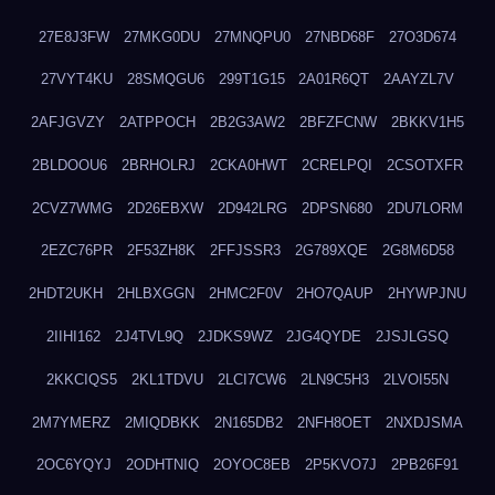
27E8J3FW
27MKG0DU
27MNQPU0
27NBD68F
27O3D674
27VYT4KU
28SMQGU6
299T1G15
2A01R6QT
2AAYZL7V
2AFJGVZY
2ATPPOCH
2B2G3AW2
2BFZFCNW
2BKKV1H5
2BLDOOU6
2BRHOLRJ
2CKA0HWT
2CRELPQI
2CSOTXFR
2CVZ7WMG
2D26EBXW
2D942LRG
2DPSN680
2DU7LORM
2EZC76PR
2F53ZH8K
2FFJSSR3
2G789XQE
2G8M6D58
2HDT2UKH
2HLBXGGN
2HMC2F0V
2HO7QAUP
2HYWPJNU
2IIHI162
2J4TVL9Q
2JDKS9WZ
2JG4QYDE
2JSJLGSQ
2KKCIQS5
2KL1TDVU
2LCI7CW6
2LN9C5H3
2LVOI55N
2M7YMERZ
2MIQDBKK
2N165DB2
2NFH8OET
2NXDJSMA
2OC6YQYJ
2ODHTNIQ
2OYOC8EB
2P5KVO7J
2PB26F91