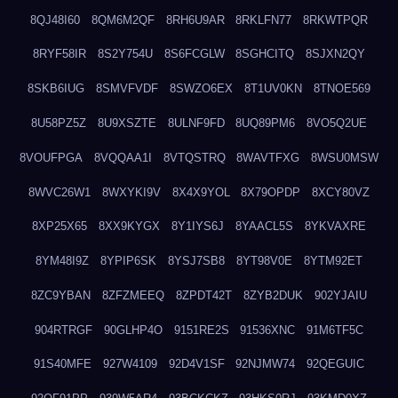
8QJ48I60
8QM6M2QF
8RH6U9AR
8RKLFN77
8RKWTPQR
8RYF58IR
8S2Y754U
8S6FCGLW
8SGHCITQ
8SJXN2QY
8SKB6IUG
8SMVFVDF
8SWZO6EX
8T1UV0KN
8TNOE569
8U58PZ5Z
8U9XSZTE
8ULNF9FD
8UQ89PM6
8VO5Q2UE
8VOUFPGA
8VQQAA1I
8VTQSTRQ
8WAVTFXG
8WSU0MSW
8WVC26W1
8WXYKI9V
8X4X9YOL
8X79OPDP
8XCY80VZ
8XP25X65
8XX9KYGX
8Y1IYS6J
8YAACL5S
8YKVAXRE
8YM48I9Z
8YPIP6SK
8YSJ7SB8
8YT98V0E
8YTM92ET
8ZC9YBAN
8ZFZMEEQ
8ZPDT42T
8ZYB2DUK
902YJAIU
904RTRGF
90GLHP4O
9151RE2S
91536XNC
91M6TF5C
91S40MFE
927W4109
92D4V1SF
92NJMW74
92QEGUIC