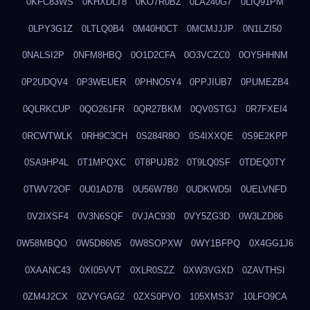
0KFC83WS
0KHXDLT8
0KO7R0BZ
0LA240G7
0LIQ91PM
0LPY3G1Z
0LTLQ0B4
0M40H0CT
0MCMJJJP
0N1LZI50
0NALSI2P
0NFM8HBQ
0O1D2CFA
0O3VCZC0
0OY5HHNM
0P2UDQV4
0P3WEUER
0PHNO5Y4
0PPJIUB7
0PUMEZB4
0QLRKCUP
0QO261FR
0QR27BKM
0QV0STGJ
0R7FXEI4
0RCWTWLK
0RH9C3CH
0S284R8O
0S4IXXQE
0S9E2KPP
0SA9HP4L
0T1MPQXC
0T8PUJB2
0T9LQ0SF
0TDEQ0TY
0TWV72OF
0U01AD7B
0U56W7B0
0UDKWD5I
0UELVNFD
0V2IXSF4
0V3N6SQF
0VJAC930
0VY5ZG3D
0W3LZD86
0W58MBQO
0W5D86N5
0W8SOPXW
0WY1BFPQ
0X4GG1J6
0XAANC43
0XI05VVT
0XLR0SZZ
0XW3VGXD
0ZAVTHSI
0ZM4J2CX
0ZVYGAG2
0ZXS0PVO
105XMS37
10LFO9CA