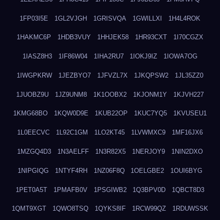
1FP03I5E
1GL2VJGH
1GRISVQA
1GWILLXI
1H4L4ROK
1HAKMC6P
1HDB3VUY
1HHJEK58
1HR93CXT
1I70CGZX
1IASZ8H3
1IF86W04
1IHA2RU7
1IOKJ9IZ
1IOWA7OG
1IWGPKRW
1JEZBYO7
1JFVZL7X
1JKQPSW2
1JL35ZZ0
1JUOBZ9U
1JZ9UNM8
1K1OOBX2
1KJONM1Y
1KJVH227
1KMG68BO
1KQW0D9E
1KUB22OP
1KUC7YQ5
1KVUSEU1
1L0EECVC
1L92C1GM
1LO2KT45
1LVWMXC9
1MF16JX6
1MZGQ4D3
1N3AELFF
1N3R82X5
1NERJOY9
1NIN2DXO
1NIPGIQG
1NTYF4RH
1NZ06F8Q
1OELGBE2
1OUI6BYG
1PET0A5T
1PMAFB0V
1PSGIWB2
1Q3BPV0D
1QBCT8D3
1QMT9XGT
1QWO8TSQ
1QYKS8IF
1RCW99QZ
1RDUWSSK