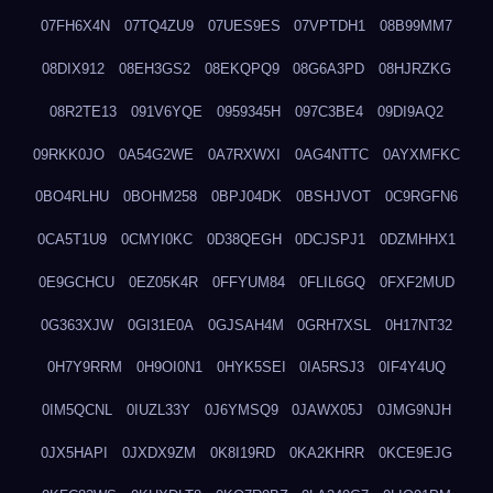
07FH6X4N
07TQ4ZU9
07UES9ES
07VPTDH1
08B99MM7
08DIX912
08EH3GS2
08EKQPQ9
08G6A3PD
08HJRZKG
08R2TE13
091V6YQE
0959345H
097C3BE4
09DI9AQ2
09RKK0JO
0A54G2WE
0A7RXWXI
0AG4NTTC
0AYXMFKC
0BO4RLHU
0BOHM258
0BPJ04DK
0BSHJVOT
0C9RGFN6
0CA5T1U9
0CMYI0KC
0D38QEGH
0DCJSPJ1
0DZMHHX1
0E9GCHCU
0EZ05K4R
0FFYUM84
0FLIL6GQ
0FXF2MUD
0G363XJW
0GI31E0A
0GJSAH4M
0GRH7XSL
0H17NT32
0H7Y9RRM
0H9OI0N1
0HYK5SEI
0IA5RSJ3
0IF4Y4UQ
0IM5QCNL
0IUZL33Y
0J6YMSQ9
0JAWX05J
0JMG9NJH
0JX5HAPI
0JXDX9ZM
0K8I19RD
0KA2KHRR
0KCE9EJG