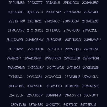
2PFU2MB3
2PGICZT7
2PJA33U1
2PK01RCU
2Q6V9UEG
2QFIABDG
2QYABSTR
2R02B74P
2RPXRAZM
2SAV54DE
2SS1XHM0
2T0TIR21
2T4QFIOC
2T8M8OOV
2TGAD2ZO
2TMUAAY5
2TOT3HO1
2TT1JPJ0
2TVCNBU8
2TWC2CET
2U1JCAWR
2UABCBNW
2UBGKVBI
2UFYK23Q
2UHBAVSU
2UT1DWVT
2VA5KTQ4
2VUSTJE1
2VY55Q8B
2W29565T
2W496244
2WADJS4M
2WGUIKKG
2WK2EL88
2WNPNKRH
2WV0ZHMD
2X7CQ1SY
2XYTJWGS
2Y7I1IC2
2YKK8NSK
2YT95AO1
2YV3O361
2YXVOCOL
2Z2JNBKZ
2ZAJL9NV
30D5VUM9
30W729OG
31BVSCBT
31L8FP95
31M0MR2X
32AT2VLN
32MATDBP
336RPFHA
33ANXYRH
33CR504T
33DY1V30
33T04ZZ0
3404O7P1
3478760D
34F92RUM