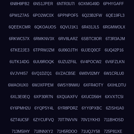
6N8H9PB2
6NS1JPER
6NTR3U7I
6OXMG49D
6PHYGAFF
6PM1Z7A5
6PO2WC0X
6PPNPOF5
6Q23B2FW
6QE19FL3
6QEEKCMR
6QKOAUOS
6QVIJ1K1
6R431JL5
6RGMWOLX
6RKWC57X
6RMKNV3X
6RV8LARZ
6SBTC8OR
6T3R3AJM
6TKE2JE3
6TPRWJZM
6U06OJTH
6UJEQ0CF
6UQ42P16
6UTK14DG
6UU9ROQK
6UZUZF6L
6V4POCW2
6V6FZLKN
6VJVHI57
6VQ1DZQ1
6VZACB5E
6W0V02MY
6W1CRLU0
6WAOIUX0
6WJXFPEM
6WSY8NWU
6XFR4OTY
6XIHLDTU
6XL3E0EQ
6XP30R7N
6XQUAXFV
6XUCD56H
6XVXTC5I
6Y6PMH2U
6YQP5Y4L
6YR8PDRZ
6YY0PXBC
6ZISH1A0
6ZT4UC5F
6ZYCUFVQ
70T7NVVN
70V1YKH3
711BHOSD
713M5IHY
718NNXY2
71H5RDOO
71UQJY58
725P81XE