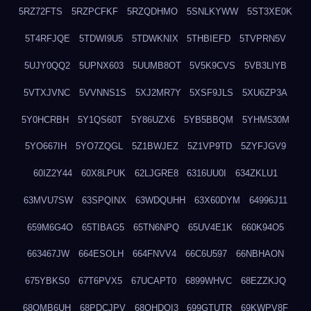
5RZ72FTS
5RZPCFKF
5RZQDHMO
5SNLKYWW
5ST3XE0K
5T4RFJQE
5TDWI9U5
5TDWKNIX
5THBIEFD
5TVPRN5V
5UJY0QQ2
5UPNX603
5UUMB8OT
5V5K9CVS
5VB3LIYB
5VTXJVNC
5VVNNS1S
5XJ2MR7Y
5XSF9JLS
5XU6ZP3A
5Y0HCRBH
5Y1QS60T
5Y86UZX6
5YB5BBQM
5YHM530M
5YO667IH
5YO7ZQGL
5Z1BWJEZ
5Z1VP9TD
5ZYFJGV9
60IZ2Y44
60X8LPUK
62LJGRE8
6316UU0I
634ZKLU1
63MVU7SW
63SPQINX
63WDQUHH
63X60DYM
64996J11
659M6G4O
65TIBAG5
65TN6NPQ
65UV4E1K
660K94O5
663467JW
664ESOLH
664FNVV4
66C6U597
66NBHAON
675YBKS0
67T6PVX5
67UCAPT0
6899WHVC
68EZZKJQ
68OMB6UH
68PDCJPV
68QHDOI3
699GTUTR
69KWPV8F