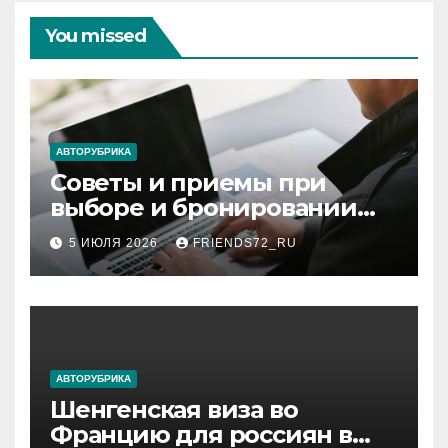
You missed
АВТОРУБРИКА
Советы и приемы при
выборе и бронировании
авиабилетов
5 ИЮЛЯ 2026
FRIENDS72_RU
АВТОРУБРИКА
Шенгенская виза во
Францию для россиян в