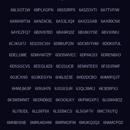
69LSOT1W
69PLXGPN
69S53RP0
6A5ZOVTI
6A7TVFIW
6AMAWT34
6ANZ4C8L
6AS3LJQ4
6AX21SAB
6AX80CNX
6AYEZFQ7
6B0V87BD
6BA9R10Z
6BUMJY5E
6BVXINIU
6CJKUI7J
6D1OSCXH
6D8BUPZM
6DCMVTHM
6DDK07UL
6DEL198E
6DMVW7ZP
6DO5WVEC
6DPAK2I3
6DREN8XO
6DSSGCV5
6EEGL9Z9
6EI21UCB
6EMNTEE0
6F1DJ5WF
6G3CXI93
6G3KEGYN
6H6L0Z3E
6HD2DCBO
6HM0FQJT
6HWL9A3P
6I5IUH76
6JGSI1UR
6JQL3WKJ
6K3EBPX1
6K3WDMWT
6KDND60Z
6KOOILKY
6KPMGXPJ
6LGMA8OZ
6LI78JDL
6LL59T6X
6LSD5KCS
6LSGIF7V
6MC7XUTQ
6MNBISNE
6MRU4GHW
6MRWI2FW
6MUKQ2Q2
6N6MCPD2