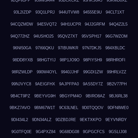
92QF91PP
939W5AR4
93BCKCKZ
93HKS0RJ
93KMD0XZ
93L2IZDP
93Q1LPRJ
944UTVW8
94555E9U
94CLT1XT
94CQZMDW
94E5VQT2
94H1UCPR
94J2GRFM
94Q4Z2L5
94Q772HZ
94USHO25
95QVZ7XT
95VSPH17
96G7WZOM
96NI50GA
97I66QKU
97IBUWKR
97N7DKJ5
984XBLDC
98DD8YXB
98HGTYIJ
98P1JO9O
98PIYSH9
98RHROFI
98RZWLDP
990W4OYL
9940JJHF
99GDI1ZW
99HRLVZZ
99NJVYC8
9AEIGFHX
9AJPFPA0
9AS5DY7Z
9B2V77PH
9B4CT9PZ
9BEYVG9H
9BGYPM4O
9BIRO8AZ
9BJ6RL38
9BKZ7AVO
9BM67W1T
9C63LNEL
9D0TQQOV
9DFN8WE0
9DI434L2
9DN34ALZ
9DZBDJRE
9EKTXKPO
9EYVNRDY
9G0TFQ0E
9G4PXZ84
9G68DG08
9GPGCFCS
9GSLIJ08