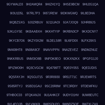
9GYWALD3
9H2AMQR4
9HIZH1YQ
9HSE9BCM
9HU2G1QA
9I3U1D5L
9I7RL7P3
9I87JREW
9IDKWGWQ
9IL8EDHA
9IQBZSXG
9J0ZRBUV
9J11UAOI
9JA7JOQ9
9JHR89JS
9JKLGY5E
9KBAABXH
9KKHTYIP
9KRBN3CP
9KXDCNY7
9KYCB7O6
9KZY0X2M
9LDELS8R
9LI6FD0X
9LPX29XS
9M408HT8
9N08A9CF
9NAVVPPN
9NAZEVEZ
9NDMZNUZ
9NKKRBUS
9NM3IO8B
9NPDK8EO
9OKXN2KX
9PGFG1J0
9PIZMO0H
9Q3CVGCM
9Q4799TT
9QE0Y05S
9QEDJDIS
9QSFAYJH
9QSGU715
9R3R0930
9R51T71C
9RJEMRTS
9S85RTYJ
9SBD1GAU
9SC20R8W
9TC3RDIY
9TDEMFKU
9THBOC03
9TQKANJX
9U1AHKCF
9UDYO1HV
9UW8EUTC
9VL4EOJB
9VLVMX0I
9W0SDU2O
9WNDZ5OE
9WZXLZA9