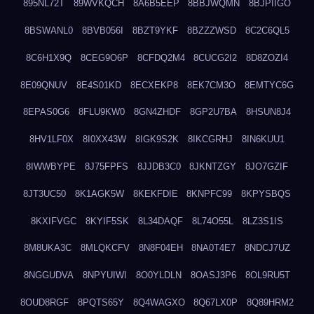
895NL72T
89WVKQCH
8A6B5EEP
8BBJWQMN
8BJPIIGO
8BSWANL0
8BVB056I
8BZT9YKF
8BZZZWSD
8C2C6QL5
8C6H1X9Q
8CEG9O6P
8CFDQ2M4
8CUCG2I2
8D8ZOZI4
8E09QNUV
8E4S01KD
8ECXEKP8
8EK7CM3O
8EMTYC6G
8EPAS0G6
8FLU9KW0
8GN4ZHDF
8GP2U7BA
8HSUN8J4
8HV1LF0X
8I0XX43W
8IGK9S2K
8IKCGRHJ
8IN6KUU1
8IWWBYPE
8J75FPFS
8JJDB3C0
8JKNTZGY
8JO7GZIF
8JT3UC50
8K1AGK5W
8KEKFDIE
8KNPFC99
8KPYSBQS
8KXIFVGC
8KYIF5SK
8L34DAQF
8L74O55L
8LZ3S1IS
8M8UKA3C
8MLQKCFV
8N8F04EH
8NA0T4E7
8NDCJ7UZ
8NGGUDVA
8NPYUIWI
8O0YLDLN
8OASJ3P6
8OL9RU5T
8OUD8RGF
8PQTS65Y
8Q4WAGXO
8Q67LX0P
8Q89HRM2