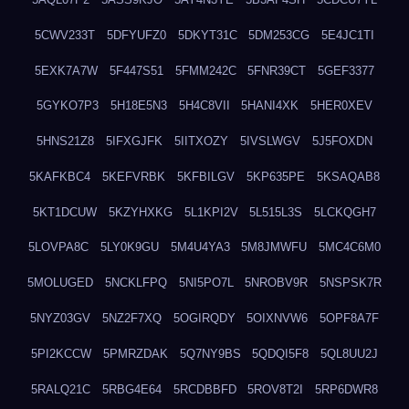
5CWV233T
5DFYUFZ0
5DKYT31C
5DM253CG
5E4JC1TI
5EXK7A7W
5F447S51
5FMM242C
5FNR39CT
5GEF3377
5GYKO7P3
5H18E5N3
5H4C8VII
5HANI4XK
5HER0XEV
5HNS21Z8
5IFXGJFK
5IITXOZY
5IVSLWGV
5J5FOXDN
5KAFKBC4
5KEFVRBK
5KFBILGV
5KP635PE
5KSAQAB8
5KT1DCUW
5KZYHXKG
5L1KPI2V
5L515L3S
5LCKQGH7
5LOVPA8C
5LY0K9GU
5M4U4YA3
5M8JMWFU
5MC4C6M0
5MOLUGED
5NCKLFPQ
5NI5PO7L
5NROBV9R
5NSPSK7R
5NYZ03GV
5NZ2F7XQ
5OGIRQDY
5OIXNVW6
5OPF8A7F
5PI2KCCW
5PMRZDAK
5Q7NY9BS
5QDQI5F8
5QL8UU2J
5RALQ21C
5RBG4E64
5RCDBBFD
5ROV8T2I
5RP6DWR8