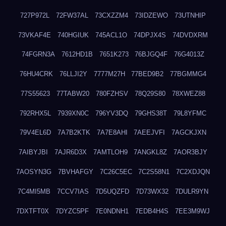
727P972L
72FW37AL
73CXZZM4
73IDZEWO
73UTNHIP
73VKAF4E
740HGIUK
745ACL1O
74DPJX4S
74DVDXRM
74FGRN3A
7612HD1B
7651K273
76BJGQ4F
76G4013Z
76HU4CRK
76LLJI2Y
7777M27H
77BED9B2
77BGMMG4
77S55623
77TABW20
780FZHSV
78Q29S80
78XWEZ88
792RHX5L
7939XN0C
796YV3DQ
79GHS38T
79L8YFMC
79V4EL6D
7A7B2KTK
7A7E8AHI
7AEEJVFI
7AGCKJXN
7AIBYJBI
7AJR6D3X
7AMTLOH9
7ANGKL8Z
7AOR3BJY
7AOSYN3G
7BVHAFGY
7C26C5EC
7C2S58N1
7C2XDJQN
7C4MI5MB
7CCV7IAS
7D5UQZFD
7D73WX32
7DULR9YN
7DXTFT0X
7DYZC5PF
7E0NDNH1
7EDB4H4S
7EE3M9WJ