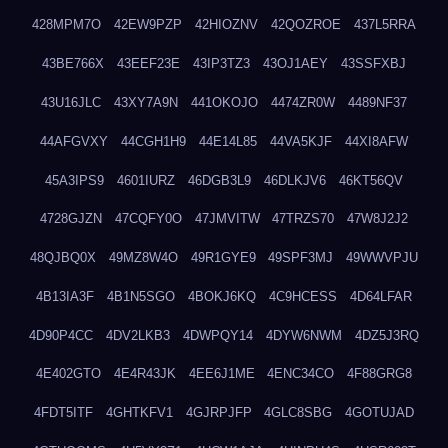
428MPM7O
42EW9PZP
42HIOZNV
42QOZROE
437L5RRA
43BE766X
43EEF23E
43IP3TZ3
43OJ1AEY
43SSFXBJ
43U16JLC
43XY7A9N
441OKOJO
4474ZR0W
4489NF37
44AFGVXY
44CGH1H9
44E14L85
44VA5KJF
44XI8AFW
45A3IPS9
4601IURZ
46DGB3L9
46DLKJV6
46KT56QV
4728GJZN
47CQFY0O
47JMVITW
47TRZS70
47W8J2J2
48QJBQ0X
49MZ8W4O
49R1GYE9
49SPF3MJ
49WWVPJU
4B13IA3F
4B1N5SGO
4BOKJ6KQ
4C9HCESS
4D64LFAR
4D90P4CC
4DV2LKB3
4DWPQY14
4DYW6NWM
4DZ5J3RQ
4E402GTO
4E4R43JK
4EE6J1ME
4ENC34CO
4F88GRG8
4FDT5ITF
4GHTKFV1
4GJRPJFP
4GLC8SBG
4GOTUJAD