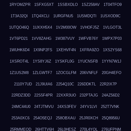
1RYOMZPR
1SFXG5XT
1SSBXDLO
1SZ258AV
1T04TFO9
1T3A32QI
1TQ4XCLI
1URGFNU5
1USMDQTI
1USXOD9C
1UTQO46Q
1UXXH5X4
1V2M00OW
1VHOFJ5Z
1VLGOT3L
1VT6PD21
1VV8ZAHG
1W387VUY
1WFVB76Y
1WPX7P03
1WUHK6D4
1X9NP2FS
1XEHVF4N
1XFRA9ZO
1XS2YS68
1XSROT4L
1YS8YJ6Z
1YSKFL0G
1YUCNSFB
1YYN7W1J
1Z1US2M8
1ZLGWTF7
1ZOCGLFM
206VNFLF
20GH4EFO
2110Y7UD
21J9UIA6
2254Q10C
226DDKTL
22R2IX7P
22RDZ3DD
22S5F4PR
22XXR3UO
232PTAJG
24AZ56D2
24MC44U0
24TJTMVU
24XS3FEV
24YV1LVI
252T7VNK
253A0XC6
254O5EQJ
258OBXAU
25JR0XCH
25Q8956U
25RMMEOD
26HTTV6H
26L0HESZ
270L4YOL
276UFPNM