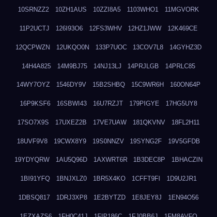
10SRNZZ2
10ZH1AUS
10ZZI8A5
1103WHO1
11MGVORK
11P2UCTJ
126I93O6
12FS3WHV
12HZ1JWW
12K469CE
12QCPWZN
12UKQO0N
133P7UOC
13COV7L8
14GYHZ3D
14H4A825
14M9BJ75
14NJ13LJ
14PRJLGB
14PRLC85
14WY7OYZ
1546DY9V
15B2SHBQ
15C9WR6H
160ON64P
16P9KSF6
16SBWI43
16U7RZJT
179PIGYE
17HG5UY8
17SO7X9S
17UXEZ2B
17VE7UAW
181QKVNV
18FL2H11
18UVF9V8
19CWX8Y9
19S0NNZV
19SYNG2F
19V5GFDB
19YDYQRW
1AU5Q96D
1AXWRT6R
1B3DEC8P
1BHACZIN
1BI91YFQ
1BNJXLZ0
1BR5X4KO
1CFFT9FI
1D9U2JR1
1DBSQ817
1DRJ3XP8
1E2BYTZD
1E8JEY8J
1EN94O56
1EZXAZS6
1FH0C41J
1FIP186C
1FJ0BB6J
1FM8AVFQ