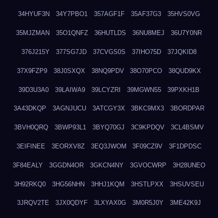
34HYUF3N
34Y7PBO1
357AGF1F
35AF37G3
35HVS0VG
35MJZMAN
35O1QNFZ
36HUTLDS
36NU8MEJ
36U7Y0NR
376J215Y
377SG7JD
37CVGS0S
37IHO75D
37JQKID8
37X9FZP9
38J0SXQX
38NQ9PDV
38O70PCO
38QUD9KX
39D3U3A0
39LAIWA9
39LCYZRI
39MGWN55
39PXKH1B
3A43DKQP
3AGNJUCU
3ATCGY3X
3BKC9MX3
3BORDPAR
3BVH0QRQ
3BWP93L1
3BYQ70GJ
3C9KPDQV
3CL4BSMV
3EIFINEE
3EORXV8Z
3EQ3JWOM
3F09CZ9V
3F1DPDSC
3F84EALY
3GGDN4OR
3GKCN4NY
3GVOCWRP
3H28UNEO
3H92RKQ0
3HG56NHN
3HHJ1KQM
3HSTLPXX
3HSUVSEU
3JRQV2TE
3JX0QDYF
3LXYAX0G
3M0R5J0Y
3ME42K9J