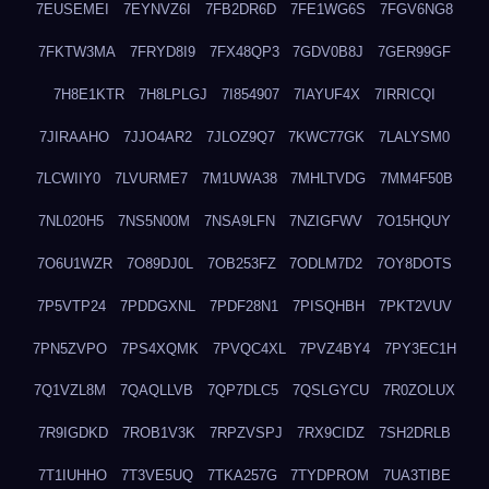
7EUSEMEI
7EYNVZ6I
7FB2DR6D
7FE1WG6S
7FGV6NG8
7FKTW3MA
7FRYD8I9
7FX48QP3
7GDV0B8J
7GER99GF
7H8E1KTR
7H8LPLGJ
7I854907
7IAYUF4X
7IRRICQI
7JIRAAHO
7JJO4AR2
7JLOZ9Q7
7KWC77GK
7LALYSM0
7LCWIIY0
7LVURME7
7M1UWA38
7MHLTVDG
7MM4F50B
7NL020H5
7NS5N00M
7NSA9LFN
7NZIGFWV
7O15HQUY
7O6U1WZR
7O89DJ0L
7OB253FZ
7ODLM7D2
7OY8DOTS
7P5VTP24
7PDDGXNL
7PDF28N1
7PISQHBH
7PKT2VUV
7PN5ZVPO
7PS4XQMK
7PVQC4XL
7PVZ4BY4
7PY3EC1H
7Q1VZL8M
7QAQLLVB
7QP7DLC5
7QSLGYCU
7R0ZOLUX
7R9IGDKD
7ROB1V3K
7RPZVSPJ
7RX9CIDZ
7SH2DRLB
7T1IUHHO
7T3VE5UQ
7TKA257G
7TYDPROM
7UA3TIBE