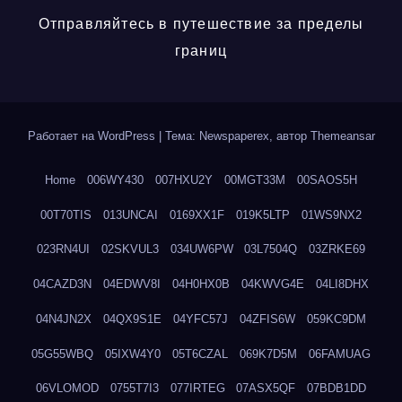
Отправляйтесь в путешествие за пределы
границ
Работает на WordPress
|
Тема: Newspaperex, автор
Themeansar
Home
006WY430
007HXU2Y
00MGT33M
00SAOS5H
00T70TIS
013UNCAI
0169XX1F
019K5LTP
01WS9NX2
023RN4UI
02SKVUL3
034UW6PW
03L7504Q
03ZRKE69
04CAZD3N
04EDWV8I
04H0HX0B
04KWVG4E
04LI8DHX
04N4JN2X
04QX9S1E
04YFC57J
04ZFIS6W
059KC9DM
05G55WBQ
05IXW4Y0
05T6CZAL
069K7D5M
06FAMUAG
06VLOMOD
0755T7I3
077IRTEG
07ASX5QF
07BDB1DD