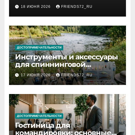
2026 году: сроки от 3 дней
18 ИЮНЯ 2026
FRIENDS72_RU
и список необходимых
документов
ДОСТОПРИМЕЧАТЕЛЬНОСТИ
Инструменты и аксессуары
для спиннинговой
рыбалки: назначение и
17 ИЮНЯ 2026
FRIENDS72_RU
типы
ДОСТОПРИМЕЧАТЕЛЬНОСТИ
Гостиница для
командировки: основные