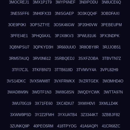
3MOCREJ1
3MX1P1T9
3MYP6NEF
3N0IPODU
3N8UCE6Q
3NE5SFF6
3NH0FX33
3NISGAEP
3O3KQQ4F
3OBDFAXI
3OE9P0KI
3OPSZTYE
3OSK46GW
3P20H0VW
3PEBEUPM
3PFEI4E1
3PHQ0AXL
3PJX8KV3
3PWL81U6
3PX3NDPK
3QBNPSU7
3QPKYD3H
3R660UUO
3R8OBY8R
3RJJOB51
3RM5TAUQ
3RV0N612
3SRBQEDJ
3SXFZOBA
3TBVTN7Z
3TFI7CJL
3TKFBN73
3TTB618D
3TVMVY4A
3VPL82H9
3VS14DKC
3VX5WW8T
3VXFRWKX
3VZRTGEK
3W3MHD4O
3WAD8W9N
3WDTF1N3
3WI8G8SN
3WQDYCWK
3WTTA97N
3WU70G19
3X71FE60
3XC4DIU7
3XMIH0VI
3XMLLD4K
3XWW9P5D
3Y2Z2FMH
3YXUATB4
3Z3344KT
3ZBBJF82
3ZUNKQ9P
40PEO5RM
418TPYOG
41A6AQPI
41CR68ZC