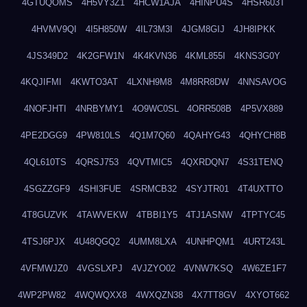
4GTUQOMS
4H5VY3Z1
4HCW1AJA
4HINPU4S
4HSR603T
4HVMV9QI
4I5H850W
4IL73M3I
4JGM8GIJ
4JH8IPKK
4JS349D2
4K2GFW1N
4K4KVN36
4KML855I
4KNS3G0Y
4KQJIFMI
4KWTO3AT
4LXNH9M8
4M8RR8DW
4NNSAVOG
4NOFJHTI
4NRBYMY1
4O9WC0SL
4ORR508B
4P5VX889
4PE2DGG9
4PW810LS
4Q1M7Q60
4QAHYG43
4QHYCH8B
4QL610TS
4QRSJ753
4QVTMIC5
4QXRDQN7
4S31TENQ
4SGZZGF9
4SHI3FUE
4SRMCB32
4SYJTR01
4T4UXTTO
4T8GUZVK
4TAWVEKW
4TBBI1Y5
4TJ1ASNW
4TPTYC45
4TSJ6PJX
4U48QGQ2
4UMM8LXA
4UNHPQM1
4URT243L
4VFMWJZ0
4VGSLXPJ
4VJZYO02
4VNW7KSQ
4W6ZE1F7
4WP2PW82
4WQWQXX8
4WXQZN38
4X7TT8GV
4XYOT662