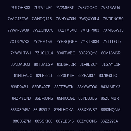
7ULOHB33
7UTVLU59
7V2MI6BF
7V37GO5C
7V513WU4
7VACJZDW
7WHDQ1JB
7WHY4Z0N
7WQXY6L4
7WRFNCB0
7WWR3W39
7WZCNQ7C
7X1TM5XQ
7XKFP983
7XMG6WJ3
7XT3ZWK3
7Y2HM15R
7YHSQGPE
7YKTB834
7YTLLGT7
7YW8HTW1
7ZUCLJ14
804ITWBC
80G20QY8
80M18M6R
80NDABQJ
80TBA1GP
81B6R5DR
81F9BZC4
81GAYE1F
81NLFAJC
82LF82LT
82Z0LK6F
82ZPA837
8379G3TC
839R94B1
83DE49ZB
83FF7WTK
83Y6WTO0
843AMPY3
84ZPYENJ
85BF0JNS
85NIO1GL
85YB83US
85Z8IMBR
866X8P4W
86U520L2
87HLHOXA
885XXWB7
8893NQNM
88C06Z7M
88SSKI00
88Y1B346
88ZYQON6
88ZZ29JA