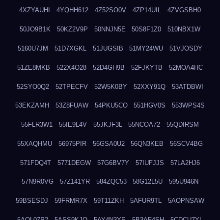
4XZYAUHI
4YQHH612
4Z52SO0V
4ZP14UIL
4ZVGSBH0
50JO9B1K
50KZ2V9P
50NNJN5E
50S8F1Z0
510NBX1W
5160U7JM
51D7XGKL
51JUGSIB
51MY24WU
51VJOSDY
51ZE8MKB
522X4O28
52D4GH9B
52FJKYTB
52MOA4HC
52SYO0Q2
52TPECFV
52W5K0BY
52XXY91Q
53ATDBWI
53EKZAMH
53Z8FUAW
54PKU5CO
551HGV0S
553WPS4S
55FLR3W1
55IE9L4V
55JKJF3L
55NCOA72
55QDIRSM
55XAQHMU
56975PIR
56GSA0U2
56QN3KEB
56SCV4BG
571FDQ4T
5771DEGW
57G6BV7Y
57IUFJJS
57LA2HJ6
57N9R0VG
57Z141YR
584ZQC53
58G12L5U
595U946N
59BSESDJ
59FRMR7X
59T11ZKH
5AFUR9TL
5AOPNSAW
5AQL07P2
5ASS9KJO
5AY4N3YE
5B3AF4SH
5CDCU7YL